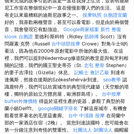
個未完成的故事引起的震驚一直在我身上生活，並表明迪斯
尼工作室在整個世紀中一直在慢慢影響人們的生活。 這是
有史以來最糟糕的迪斯尼故事之一。
按摩執照
台胞證宜蘭
好的，我喜歡兩種聲音，甚至可以看電影，但是由於兩個聲
音，我會發現它有點強迫。
Google商家檔案
新竹 整復
klook 台胞證
里德利·斯科特（Ridley
筋師傅
Scott）沒有
問羅素·克勞（Russell
台中頭部按摩
Crowe）對角斗士II的
看法，因為他在2000年原創電影中所做的最大值。 在這
裡，我們可以提到Niedernburg修道院的教堂是與匈牙利相
關的記憶，我們的國王聖史蒂芬（St.
北屯 整骨
Stephen）
的妻子吉澤拉（Gizella）休息。
記帳士 會計乙級
到達布
達佩斯，然後在後期的Székesfehérvár到達。
seo教學
認
識鹿特丹，我們可以欣賞城市的典型現代建築（天空般的塔
樓，獨特的原始立方體房屋，歐洲群島塔）。
台中按摩
buffet外燴價格
得益於這裡生產的瓷器，參觀了典型的荷
蘭小鎮Delfft。
google關鍵字排名
了解這座城市，有機會
觀看世界著名的毛里茲畫廊。
台中 中清路 按摩
在荷蘭中
部的一家酒店住宿（2晚）。 當您到達該國時，您可能會在
第一分鐘注意到奇怪的雙重性。
社團法人 財團法人
鐵帽嚴