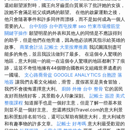
還給願望派對時，國王向牙齒蛋白質展示了批評她的女孩，
說她不會滿足祖父或媽媽的願望。 在他的啟蒙運動之後，
他只會隨著事件和許多同伴而漂移，而不是如何成為一個人
需要的人。
台中刮痧
台中西屯按摩
seo
竹東市場撥筋堂
關鍵字操作
願望明星的外表和其他人的同情是不應該得到
的助手，但是他們在他旁邊，因為他必須將其指示給英雄的
故事。
商業會計法 記帳士
大里按摩推薦
我試圖識別盡可
能多的角色，並且我設法做到了最多。 在這個令人驚嘆的
地區，意大利統一的統一在這個令人驚嘆的地區都剩下了痕
跡，這並不奇怪地擁有44個聯合國教科文組織世界遺產的
一國場。
文心路喬骨盆
GOOGLE ANALYTICS
台胞證 落
地簽
讓我們去看文化補給，滑雪，度假甚至是美食冒險，
我們不會後悔選擇意大利。
廚師 外燴
台中 整骨
它的居民
友好而熱情好客，其景觀令人印象深刻。
記帳士 簽證
美式
整復課程
知道握手也是一個好主意，但是了解一些基本規
則並不是一個好主意。 您還將找到Travel.com的意大利景
點和景點排名前15位，還可以幫助有關意大利，意大利城市
和有趣事物的許多文章。
記帳士 好考嗎
意大利最受歡迎的