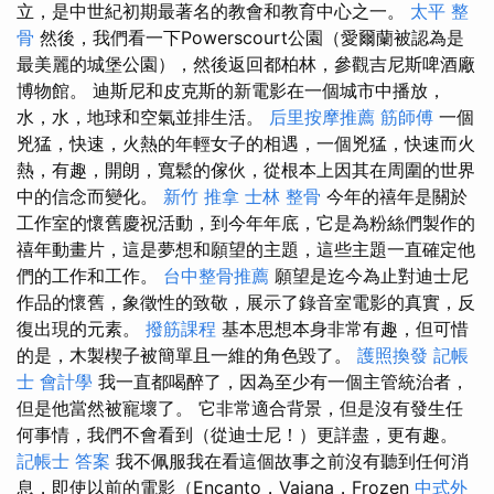
立，是中世紀初期最著名的教會和教育中心之一。
太平 整
骨
然後，我們看一下Powerscourt公園（愛爾蘭被認為是
最美麗的城堡公園），然後返回都柏林，參觀吉尼斯啤酒廠
博物館。 迪斯尼和皮克斯的新電影在一個城市中播放，
水，水，地球和空氣並排生活。
后里按摩推薦
筋師傅
一個
兇猛，快速，火熱的年輕女子的相遇，一個兇猛，快速而火
熱，有趣，開朗，寬鬆的傢伙，從根本上因其在周圍的世界
中的信念而變化。
新竹 推拿
士林 整骨
今年的禧年是關於
工作室的懷舊慶祝活動，到今年年底，它是為粉絲們製作的
禧年動畫片，這是夢想和願望的主題，這些主題一直確定他
們的工作和工作。
台中整骨推薦
願望是迄今為止對迪士尼
作品的懷舊，象徵性的致敬，展示了錄音室電影的真實，反
復出現的元素。
撥筋課程
基本思想本身非常有趣，但可惜
的是，木製楔子被簡單且一維的角色毀了。
護照換發
記帳
士 會計學
我一直都喝醉了，因為至少有一個主管統治者，
但是他當然被寵壞了。 它非常適合背景，但是沒有發生任
何事情，我們不會看到（從迪士尼！）更詳盡，更有趣。
記帳士 答案
我不佩服我在看這個故事之前沒有聽到任何消
息，即使以前的電影（Encanto，Vaiana，Frozen
中式外