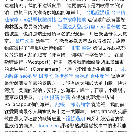
這種情況，我們不建議食用。 這兩個城市是西歐最大的湖
泊，位於日內瓦湖奇妙地點的海岸上。
台胞證辦理
台中精
油按摩
seo點擊軟體價格
台中按摩推薦
這個城市設有國際
奧林匹克委員會的總部。
社團法人登記好處
seo 是什麼
在
舊城區，也許是瑞士最負盛名的紀念碑，即巴黎圣母院大教
堂。
台中泡腳
幾年前，有機會參觀奧林匹克博物館，該博
物館獲得了“年度歐洲博物館”。
北屯 整骨
幾個世界組織都
位於這個可悲的城市（聯合國，國際紅十字會等）。 在韋
斯特波特（Westport）行走，然後我們繼續穿越風景如畫
的康納馬拉（Connemara）地區（愛爾蘭野生西部）。
肌
肉酸痛
seo教學
辦護照
香港簽證 台胞證
台中整脊
該地區
是愛爾蘭最美麗的景觀之一，設有較大和較大的山脈，快速
河流，美麗的湖泊，安靜，沙海軍，綿羊，石牆，小農場，
蘆葦屋頂房屋。
台中 撥筋 推薦
在浪漫的環境中訪問
Pollacappul湖的海岸。
記帳士 報名簡章
從這裡，我們前
往愛爾蘭最令人興奮的城市之一戈爾韋。 Magnifico的英語
歌曲是大型狂熱的歇斯底里 -
護照過期
匈牙利統治者的憤
世嫉俗的崩潰。
local seo
譯者顯然試圖從故事中擠出我能