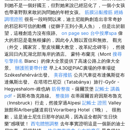
到她不是一個好國王，但對她來說已經惡化了，一個小女孩
也帶著野獸來敢於詢問她的年輕女孩。
筋膜沾黏撥筋
經絡
調理證照
很長一段時間以來，迪士尼能夠創造出非常奇妙
的邪惡和可信的動機（從獅子王到小美人魚），但是出於願
望，這種創造力沒有痕跡。
on page seo
台中按摩spa
偉
大的邪惡是毫無根據的，因此令人難以置信和無效。 觀光
（外交，國家宮，聖皮埃爾大教堂，改革紀念碑等），然後
返回日內瓦湖北部海岸的酒店。 蒙特·布蘭克（Mont
搜尋
引擎排名
Blanc）的偉大全景提供了高速公路上的偉大全
景。
辦護照要帶什麼
早上4.30從PIAC廣場的停車場從
Székesfehérvár出發。
美容撥筋
公共汽車從布達佩斯從布
達佩斯出發。 在塔塔巴尼亞（Tatabánya）旅行-Győr -
Hegyeshalom-維也納
筋骨整復
- 薩爾茨堡
記帳士 講義
pdf
- 因斯布魯克路線。
整復師
在蒂羅爾首府因斯布魯克
（Innsbruck）行走，然後穿過Alpesi
記帳士 證照
Valley
旅館和Arlberg隧道前往Vorarlberg Hotel（1晚）。 很抱
歉，這是迪士尼生日那年的結局，因為這全都與“生日快
樂”感嘆號！
西屯體態調整
去年事實證明這是一個新的迪士