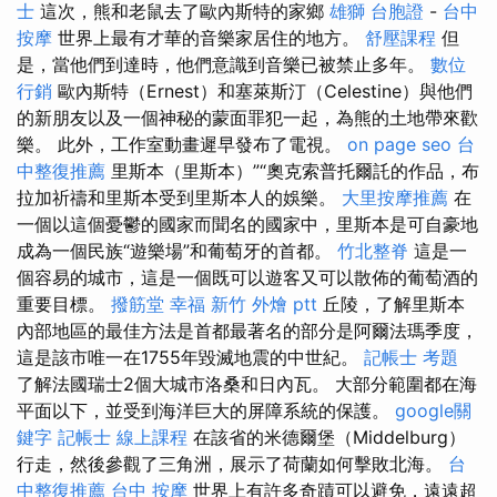
士
這次，熊和老鼠去了歐內斯特的家鄉
雄獅 台胞證
-
台中
按摩
世界上最有才華的音樂家居住的地方。
舒壓課程
但
是，當他們到達時，他們意識到音樂已被禁止多年。
數位
行銷
歐內斯特（Ernest）和塞萊斯汀（Celestine）與他們
的新朋友以及一個神秘的蒙面罪犯一起，為熊的土地帶來歡
樂。 此外，工作室動畫遲早發布了電視。
on page seo
台
中整復推薦
里斯本（里斯本）”“奧克索普托爾託的作品，布
拉加祈禱和里斯本受到里斯本人的娛樂。
大里按摩推薦
在
一個以這個憂鬱的國家而聞名的國家中，里斯本是可自豪地
成為一個民族“遊樂場”和葡萄牙的首都。
竹北整脊
這是一
個容易的城市，這是一個既可以遊客又可以散佈的葡萄酒的
重要目標。
撥筋堂 幸福
新竹 外燴 ptt
丘陵，了解里斯本
內部地區的最佳方法是首都最著名的部分是阿爾法瑪季度，
這是該市唯一在1755年毀滅地震的中世紀。
記帳士 考題
了解法國瑞士2個大城市洛桑和日內瓦。 大部分範圍都在海
平面以下，並受到海洋巨大的屏障系統的保護。
google關
鍵字
記帳士 線上課程
在該省的米德爾堡（Middelburg）
行走，然後參觀了三角洲，展示了荷蘭如何擊敗北海。
台
中整復推薦
台中 按摩
世界上有許多奇蹟可以避免，遠遠超