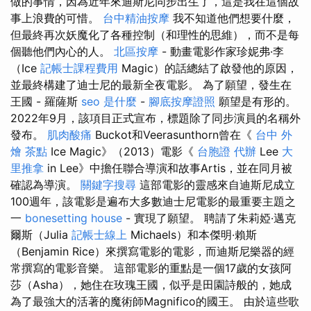
做的事情，因為近年來迪斯尼同步出生了，這是我在這個故
事上浪費的可惜。
台中精油按摩
我不知道他們想要什麼，
但最終再次妖魔化了各種控制（和理性的思維），而不是每
個聽他們內心的人。
北區按摩
- 動畫電影作家珍妮弗·李
（Ice
記帳士課程費用
Magic）的話總結了啟發他的原因，
並最終構建了迪士尼的最新全夜電影。 為了願望，發生在
王國 - 羅薩斯
seo 是什麼
-
腳底按摩證照
願望是有形的。
2022年9月，該項目正式宣布，標題除了同步演員的名稱外
發布。
肌肉酸痛
Buckot和Veerasunthorn曾在《
台中 外
燴 茶點
Ice Magic》（2013）電影《
台胞證 代辦
Lee
大
里推拿
in Lee》中擔任聯合導演和故事Artis，並在同月被
確認為導演。
關鍵字搜尋
這部電影的靈感來自迪斯尼成立
100週年，該電影是遍布大多數迪士尼電影的最重要主題之
一
bonesetting house
- 實現了願望。 聘請了朱莉婭·邁克
爾斯（Julia
記帳士線上
Michaels）和本傑明·賴斯
（Benjamin Rice）來撰寫電影的電影，而迪斯尼樂器的經
常撰寫的電影音樂。 這部電影的重點是一個17歲的女孩阿
莎（Asha），她住在玫瑰王國，似乎是田園詩般的，她成
為了最強大的活著的魔術師Magnifico的國王。 由於這些歌