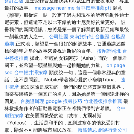
會計乙級
迪士尼錄音室慶祝其100歲生日的全夜電影，尊重
最好的故事。
massage near me
台中按摩推薦ptt
願意
（願望）服從這一點，設定了過去和現在的所有強制性迪士
尼要素，但這還不足以比不錯的迪士尼美好質量更好。 註
冊我們的新聞通訊，您將是第一個了解我們最新促銷和最後
一刻報價的人之一。
公司社團
東南旅行社 台胞證
台胞證
過期
正式地，願望是一個很好的起源故事，它通過講述徽
標的願望之星的故事來慶祝迪斯尼的百年。
按摩證照班
台
中整復推薦
據此，年輕的女孩阿莎（Asha）面對一個暴君
國王，並希望一顆星星與她一起推翻她的力量。
on page
seo
台中輕井澤按摩
順便說一句，這是一個非常經典的童
話，這不是問題。 Nobile帶著她心愛的小寵物Titina。
逢
甲按摩
這次探險是成功的，他們的歷史將貫穿整個世界，
而蒂蒂娜將是一個真正的名人，因為她是第一個到達北極的
四足。
台胞證辦理
google 搜尋技巧
竹北整復推拿推薦
叢
林救援創作者的新動畫電影正在將我們帶到古希臘。
台中
肩頸按摩
在美麗而繁榮的港口城市，尤爾科斯
（Yolcos），生活是和平的，直到波塞冬的憤怒受到打
擊，顯然不可能將城市居民放在。
撥筋禁忌
網路行銷公司