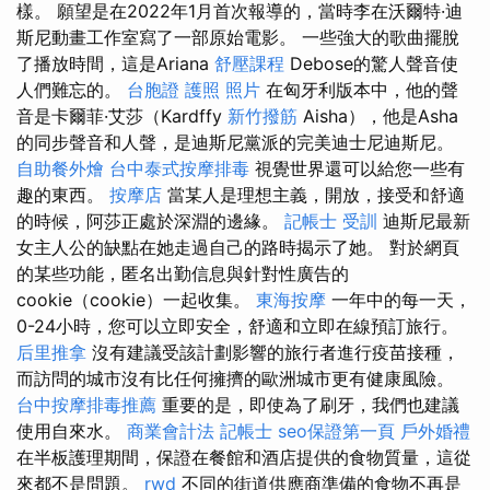
樣。 願望是在2022年1月首次報導的，當時李在沃爾特·迪
斯尼動畫工作室寫了一部原始電影。 一些強大的歌曲擺脫
了播放時間，這是Ariana
舒壓課程
Debose的驚人聲音使
人們難忘的。
台胞證 護照 照片
在匈牙利版本中，他的聲
音是卡爾菲·艾莎（Kardffy
新竹撥筋
Aisha），他是Asha
的同步聲音和人聲，是迪斯尼黨派的完美迪士尼迪斯尼。
自助餐外燴
台中泰式按摩排毒
視覺世界還可以給您一些有
趣的東西。
按摩店
當某人是理想主義，開放，接受和舒適
的時候，阿莎正處於深淵的邊緣。
記帳士 受訓
迪斯尼最新
女主人公的缺點在她走過自己的路時揭示了她。 對於網頁
的某些功能，匿名出勤信息與針對性廣告的
cookie（cookie）一起收集。
東海按摩
一年中的每一天，
0-24小時，您可以立即安全，舒適和立即在線預訂旅行。
后里推拿
沒有建議受該計劃影響的旅行者進行疫苗接種，
而訪問的城市沒有比任何擁擠的歐洲城市更有健康風險。
台中按摩排毒推薦
重要的是，即使為了刷牙，我們也建議
使用自來水。
商業會計法 記帳士
seo保證第一頁
戶外婚禮
在半板護理期間，保證在餐館和酒店提供的食物質量，這從
來都不是問題。
rwd
不同的街道供應商準備的食物不再是