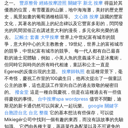
之一。
豐原整骨
經絡按摩證照
關鍵字
新北 按摩
得益於其
優惠的位置，有雪覆蓋的山脈，地中海海灘，美好的歷史歷
史，風景如畫的葡萄酒種植區等。
文心路 按摩
該國的豐富
文化，其著名的地面上的紀念碑以及它豐富多彩的，閃閃發
光的民間習俗正在講述意大利的漫長，多元化和光榮的過
去。
記帳士 套書
大甲按摩
世界上中世紀富有城市的競
爭，意大利中心的天主教教會，19世紀，世界上的富裕城市
的競爭，中世紀富有城市的競爭。 每一代人都有自己最喜
歡的迪士尼體驗，例如，小美人魚的意義遠不止是冰魔術，
但同時它與時尚的所有時代相連，童話和公主一直是
Egeres的反復出現的主題。
按摩師執照
在這種背景下，毫
不奇怪，慶祝工作室的100歲生日，他再次提出了一個童話
公主的故事，這也是該工作室向自己的過去致敬的秘密目
的。
撥金堂
這是一種自我慶祝，但是在這種過去有一些值
得慶祝的事情。
台中按摩spa
wordpress
儘管不間斷，迪
斯尼的新卡通仍然可以與家人一起玩樂。
google 關鍵字
台胞證台北
台北 整復
它的基本想法有些保存，可以從
Mikiegér公司中找到一個有趣的東西，而沒有該故事的先驗
知識。 它們由各種主菜，蒸蔬菜作為配菜以及不可避免的