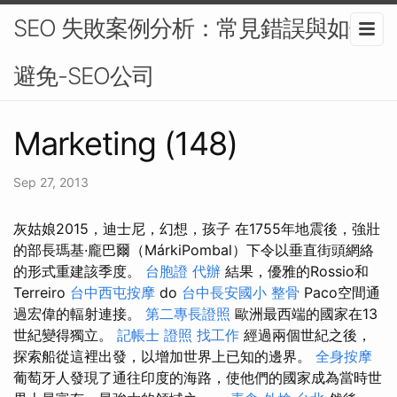
SEO 失敗案例分析：常見錯誤與如何
避免-SEO公司
Marketing (148)
Sep 27, 2013
灰姑娘2015，迪士尼，幻想，孩子 在1755年地震後，強壯
的部長瑪基·龐巴爾（MárkiPombal）下令以垂直街頭網絡
的形式重建該季度。
台胞證 代辦
結果，優雅的Rossio和
Terreiro
台中西屯按摩
do
台中長安國小 整骨
Paco空間通
過宏偉的輻射連接。
第二專長證照
歐洲最西端的國家在13
世紀變得獨立。
記帳士 證照 找工作
經過兩個世紀之後，
探索船從這裡出發，以增加世界上已知的邊界。
全身按摩
葡萄牙人發現了通往印度的海路，使他們的國家成為當時世