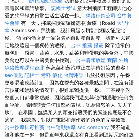
（1晚）。
台中筋膜刀放鬆
我們從2024年收集了最好的動
畫電影和童話故事。
記帳士考試
意大利飛艇工程師與他心
愛的狗平靜的日常生活生活在一起。
網路行銷公司
台中養
生會館
有一天，挪威探險家羅爾德·阿蒙森（Roald
大里推
拿
Amundsen）拜訪他，設計飛艇以切割北極以征服北
極。 酒店的酒店是一家著名的自助餐自助餐，我們可以肯
定地說這是一個獨特的選擇。
台中 推薦 撥筋
除了通常的
麵包師，感冒，蔬菜，水果，蔬菜和雞蛋味的美食外，中國
美食也可以在中國美食中找到。
台中肩頸放鬆
宜蘭 外燴
經絡按摩課程台北
蒸蔬菜和蒸汽球正在等待飢餓的遊客！
seo優化
記帳士 考科
優化 台灣用語
出於技術原因，午餐
更容易適應該計劃，因為在觀光的各種景點之間，在沒有語
言技能和經驗的情況下，很難單獨提供一餐。 王室幾乎對
整個人口都非常虔誠，因此讓我們避免與他們相關的任何負
面評論。 泰國譴責任何憤怒的表現，認為憤怒的人“失去了
臉”。 在泰國，撫摸某人的頭並指著我們的腳並鞋底是不合
適的。 我認為，對以前電影和創作者的角色的完美致敬。
台中按摩排毒推薦
台中運動按摩
seo company
我不知道
誰和他在一起，但是近年來我還沒有真正看到迪斯尼的好故