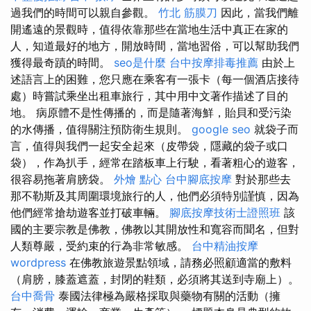
過我們的時間可以親自參觀。
竹北 筋膜刀
因此，當我們離
開遙遠的景觀時，值得依靠那些在當地生活中真正在家的
人，知道最好的地方，開放時間，當地習俗，可以幫助我們
獲得最奇蹟的時間。
seo是什麼
台中按摩排毒推薦
由於上
述語言上的困難，您只應在乘客有一張卡（每一個酒店接待
處）時嘗試乘坐出租車旅行，其中用中文著作描述了目的
地。 病原體不是性傳播的，而是隨著海鮮，貽貝和受污染
的水傳播，值得關注預防衛生規則。
google seo
就袋子而
言，值得與我們一起安全起來（皮帶袋，隱藏的袋子或口
袋），作為扒手，經常在踏板車上行駛，看著粗心的遊客，
很容易拖著肩膀袋。
外燴 點心
台中腳底按摩
對於那些去
那不勒斯及其周圍環境旅行的人，他們必須特別謹慎，因為
他們經常搶劫遊客並打破車輛。
腳底按摩技術士證照班
該
國的主要宗教是佛教，佛教以其開放性和寬容而聞名，但對
人類尊嚴，受約束的行為非常敏感。
台中精油按摩
wordpress
在佛教旅遊景點領域，請務必照顧適當的敷料
（肩膀，膝蓋遮蓋，封閉的鞋類，必須將其送到寺廟上）。
台中喬骨
泰國法律極為嚴格採取與藥物有關的活動（擁