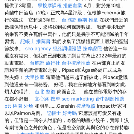
提供了3顆星。
學按摩課程
撥筋創業
4月，對於第10組，
荷蘭中部酒店（2晚）正式為4星評級，但根據Fehérvár旅
行的說法，它超過3顆星。
台胞證 過期
推拿
在我們最近的
數據保護信息中，您將找到如何保護數據。 我們要求我們
的乘客不要在瓦解中寫作，他們只是幾乎不可能消滅的千年
習慣。
記帳士 推薦書
我們收集了流媒體頁面上最好的聖誕
節故事。
seo agency
經絡調理證照
按摩證照
儘管這一年
還沒有結束，但我們已經收集了到目前為止2022年最好的
動畫電影。
台胞證 旅行社
台中按摩推薦
在兩部真正的友
誼和不懈的調情電影之後，Pipacs和Ágas終於正式成為一
對夫婦！
大里按摩
隨著他們越來越了解彼此，Pipacs意識
到他過去有一個秘密。 好吧，我在任何地方都看到瞭如此
煩人的唱片。
台北 整復
簡而言之……他在整部電影中的存
在都不舒服。
文心路 按摩
seo marketing
台中刮痧推薦
ptt
桃園 外燴
和明星……Genshin
按摩執照
Impact玩家可
以以Paimon為例。
記帳士 好考嗎
它應該是可愛又有趣
的，但這是一個令人討厭的，奇怪的動畫小餃子，實際上沒
有劇情角色之外的角色，但是您必須將其與它的存在保持聯