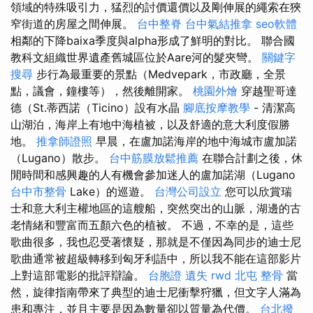
領域的特殊吸引力，猛烈的討價還價以及剛伸展的繩索在狹
窄街道的房屋之間伸展。
台中整脊
台中氣結推拿
seo軟體
相鄰的下降baixa季度與alpha形成了鮮明的對比。 聯合國
教科文組織世界遺產舊城區位於Aare河的髮夾彎。
關鍵字
搜尋
步行為最重要的景點（Medvepark，市政廳，全景
點，議會，鐘樓等），然後離開家。
桃園外燴
穿越聖哥達
德（St.蒂西諾（Ticino）設有水晶
腳底按摩教學
- 清潔高
山湖泊，海岸上有地中海植被，以及舒適的意大利度假勝
地。
推拿師證照
早晨，在盧加諾海岸的地中海城市盧加諾
（Lugano）散步。
台中筋膜放鬆推薦
在聯合計劃之後，休
閒時間和感興趣的人有機會參加迷人的盧加諾湖（Lugano
台中市整骨
Lake）的巡遊。
台灣公司設立
您可以欣賞瑞
士和意大利主權地區的這艘船，突然突出的山脈，湖邊的古
老情緒和豐富而五顏六色的植被。 不過，不幸的是，這些
歌曲很多，我也忍受著懷疑，那就是不僅因為同步的迪士尼
歌曲通常被超級轉移到匈牙利語中，所以我不能在這部影片
上對這部電影的批評辯論。
台胞證 遺失
rwd
北屯 整骨
當
然，旋律指南帶來了典型的迪士尼衝擊狩獵，但文字人滿為
患和專注，並且主要是因為數量卻以質量為代價。
台北撥