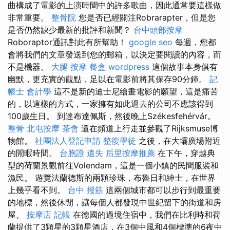
曲構成了電影的上演時間中的許多歌曲，因此通常要這樣做
非常重要。
整骨院
您是否已經關注Robrarapter，但是您
是否仍然缺少最新的批評和新聞？
台中頭部按摩
Roboraptor通訊對此有所幫助！
google seo
每週，您都
會將我們的文章發送到您的郵箱，以決定要閱讀的內容，而
不是機器。
大腿 按摩
餐盒
wordpress
這個故事本身俱有
幽默，更充實的觀點，足以在電影前將其保存90分鐘。
記
帳士 會計學
這不是新的迪士尼繪畫電影的願望，這是痛苦
的，以這樣的方式，一家擁有如此過去的公司不應該得到
100歲生日。 到達布達佩斯，然後晚上Székesfehérvár。
整骨
北屯按摩
茶會
還在頻道上行走並參觀了Rijksmuse博
物館。
社團法人登記申請
整復學徒
之後，在大壩廣場附近
的閒暇時間。
台胞證 遺失
后里按摩推薦
在下午，穿越典
型的荷蘭景觀前往Volendam，這是一個小鎮的民間服裝和
漁民。 遊覽法蘭德斯的兩顆珍珠，布魯日和紳士，在世界
上幾乎看不到。
台中 撥筋
這兩個城市都可以步行到最重要
的地標，然後休閒，讓每個人都發現中世紀留下的街道和房
屋。
按摩店
記帳
在德國的過境住宿中，我們在比利時和荷
蘭提供了3顆星的3顆星酒店，在3個中風和4個標準的6夜中