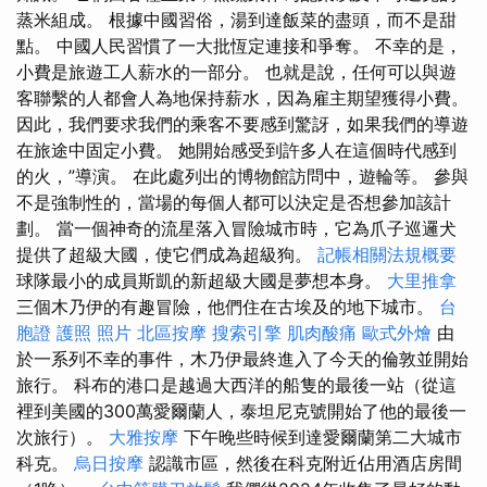
蒸米組成。 根據中國習俗，湯到達飯菜的盡頭，而不是甜
點。 中國人民習慣了一大批恆定連接和爭奪。 不幸的是，
小費是旅遊工人薪水的一部分。 也就是說，任何可以與遊
客聯繫的人都會人為地保持薪水，因為雇主期望獲得小費。
因此，我們要求我們的乘客不要感到驚訝，如果我們的導遊
在旅途中固定小費。 她開始感受到許多人在這個時代感到
的火，”導演。 在此處列出的博物館訪問中，遊輪等。 參與
不是強制性的，當場的每個人都可以決定是否想參加該計
劃。 當一個神奇的流星落入冒險城市時，它為爪子巡邏犬
提供了超級大國，使它們成為超級狗。
記帳相關法規概要
球隊最小的成員斯凱的新超級大國是夢想本身。
大里推拿
三個木乃伊的有趣冒險，他們住在古埃及的地下城市。
台
胞證 護照 照片
北區按摩
搜索引擎
肌肉酸痛
歐式外燴
由
於一系列不幸的事件，木乃伊最終進入了今天的倫敦並開始
旅行。 科布的港口是越過大西洋的船隻的最後一站（從這
裡到美國的300萬愛爾蘭人，泰坦尼克號開始了他的最後一
次旅行）。
大雅按摩
下午晚些時候到達愛爾蘭第二大城市
科克。
烏日按摩
認識市區，然後在科克附近佔用酒店房間