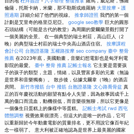
目的地
杜拜簽證
-
八字命理 整復推拿
羅馬，威尼斯，佛羅
倫薩，托斯卡納，米蘭，那不勒斯或維羅納
大里按摩
-
護
照過期
詳細介紹了他們的視線。
推拿師證照
我們的第一個
計劃是艾里奇的格里亞尼亞。
google seo教學
巨大的圓形
石頭結構（可能是古代的教堂）為周圍的愛爾蘭景觀打開了
一個美麗的全景。 在一個典型的瑞士村莊，高山巨人（2
晚）的典型瑞士村莊的瑞士中央高山酒店住宿。
按摩課程
會計公司
台胞證基隆
五權路按摩
seo company
臺中 整骨
推薦
在2023年底，美國動畫，音樂幻想電影也是匈牙利電
影院的最愛。
臺中 整骨 推薦
記帳士報名
它主要是需要孩
子的孩子的類型，主題，情緒，以及豐富多彩的元素（無論
是世界和音樂獨奏）。 散步後，佔據戈爾韋（1晚）的酒店
房間。
新竹市撥筋
台中 撥筋
台胞證基隆
文心路喬骨盆
真
正的百年慶祝活動的願望有點令人失望，因為敘事因成千上
萬的傷口而流血，動機很低，而音樂很無聊，所以它更像是
一個像生日蛋糕上的像樣中等蛋糕。
記帳士考試
rwd
西屯
體態調整
視覺效果很漂亮，但這大約是唯一的作品，它可
以重新歸於今年動畫電影的質量排名，更不用說它像百年紀
念一樣弱了。 意大利被正確地認為是世界上最美麗的國家