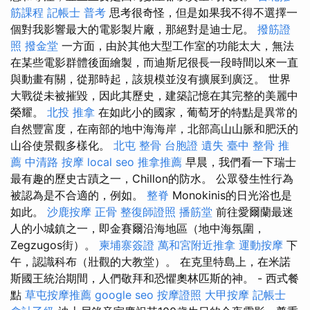
筋課程
記帳士 普考
思考很奇怪，但是如果我不得不選擇一
個對我影響最大的電影製片廠，那絕對是迪士尼。
撥筋證
照
撥金堂
一方面，由於其他大型工作室的功能太大，無法
在某些電影群體後面繪製，而迪斯尼很長一段時間以來一直
與動畫有關，從那時起，該規模並沒有擴展到廣泛。 世界
大戰從未被摧毀，因此其歷史，建築記憶在其完整的美麗中
榮耀。
北投 推拿
在如此小的國家，葡萄牙的特點是異常的
自然豐富度，在南部的地中海海岸，北部高山山脈和肥沃的
山谷使景觀多樣化。
北屯 整骨
台胞證 遺失
臺中 整骨 推
薦
中清路 按摩
local seo
推拿推薦
早晨，我們看一下瑞士
最有趣的歷史古蹟之一，Chillon的防水。 公眾發生性行為
被認為是不合適的，例如。
整脊
Monokinis的日光浴也是
如此。
沙鹿按摩
正骨
整復師證照
播筋堂
前往愛爾蘭最迷
人的小城鎮之一，即金賽爾沿海地區（地中海氛圍，
Zegzugos街）。
柬埔寨簽證
萬和宮附近推拿
運動按摩
下
午，認識科布（壯觀的大教堂）。 在克里特島上，在米諾
斯國王統治期間，人們敬拜和恐懼奧林匹斯的神。 - 西式餐
點
草屯按摩推薦
google seo
按摩證照
大甲按摩
記帳士