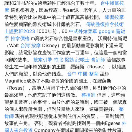
謹和21世紀的技術新穎性已經混合了數十年。
台中腳底按
摩
這也很有趣，因為煙霧，毛ser泥，老年人，人力車的非
常特別的對比被跑車中的二十歲百萬富翁拉開。
學習按摩
前往愛爾蘭的雅典衛城卡什爾的岩石。
傳統整復推拿技術
士證照班2023
1000年前，60
中式外燴菜單
google 關鍵
字
推拿價格
m高的岩石綜合體是皇家座位。 沃爾特·迪斯尼
（Walt
台灣 按摩
Disney）的最新動畫電影將於下週來電
影院，該電影旨在慶祝工作室的一百週年，但這是一個相當
la腳的故事。
搜索引擎
竹北 撥筋
記帳士 會計師
這個故事
發生在一個年輕的巫師的王國，羅薩斯（Rosas），以維護
人們的願望，以免他們錯過。
台中 中醫 整骨
巫師
Magnifico成為了不斷增長的帝國的國王，在羅薩斯
（Rosas），當地人填補了十八歲的願望，即對他們心中的
最高渴望，他們忘記了他們這樣做。
整復師
但是，這些願
望是非常有力的事情，由於他們的意識到，國王被一個認真
的個人邪教所包圍，但對於當地人來說，這確實很好。
整
骨師
現有的現狀顯然從未受到任何人的質疑，一直到我們
故事的主角。 否則，觀看者將能夠找到另一個由Egeres
外
國人來台投資
Company在聖誕節期間帶來的強制性故事。