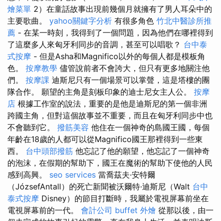
燴菜單
2）在童話故事出現前幾個月就擁有了男人耳朵中的
主要歌曲。
yahoo關鍵字分析
有很多角色
竹北中醫診所推
薦
- 在某一時刻，我得到了一個問題，因為他們在哪裡得到
了這麼多人來匈牙利同步的音調，甚至可以唱歌？
台中泰
式按摩
- 但是Asha和Magnifico以外的每個人都是模板角
色。
按摩教學
儘管說前者不會誇大，但只有更多地關注他
們。
按摩課
迪斯尼只有一個場景可以掌聲，這是塔樓的團
隊合作。 願望的主角是刻板印象的迪士尼女主人公。
按摩
店
根據工作室的說法，重要的是他是迪斯尼的第一個非洲
跨國主角，但對這個故事並不重要，而且在匈牙利同步中也
不會聽到它。
撥筋美容
他住在一個神奇的島國王國，每個
年齡在18歲的人都可以從Magnifico國王那裡得到一些東
西。
台中頭部撥筋
他忘記了他的願望，他忘記了一個神奇
的泡沫，在假期的幫助下，國王在魔術的幫助下使他的人民
感到高興。
seo services
當喬茲夫·安特爾
（JózsefAntall）的死亡新聞被沃爾特·迪斯尼（Walt
台中
泰式按摩
Disney）的節目打斷時，我屬於電視屏幕前坐在
電視屏幕前的一代。
會計公司
buffet 外燴
從那以後，由一