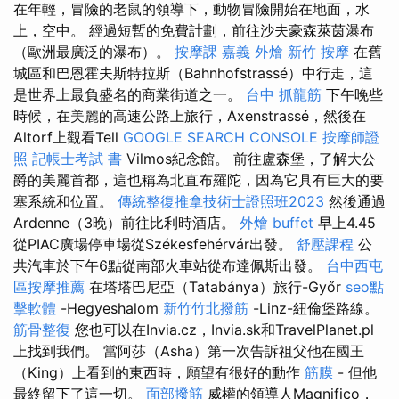
在年輕，冒險的老鼠的領導下，動物冒險開始在地面，水
上，空中。 經過短暫的免費計劃，前往沙夫豪森萊茵瀑布
（歐洲最廣泛的瀑布）。
按摩課
嘉義 外燴
新竹 按摩
在舊
城區和巴恩霍夫斯特拉斯（Bahnhofstrassé）中行走，這
是世界上最負盛名的商業街道之一。
台中 抓龍筋
下午晚些
時候，在美麗的高速公路上旅行，Axenstrassé，然後在
Altorf上觀看Tell
GOOGLE SEARCH CONSOLE
按摩師證
照
記帳士考試 書
Vilmos紀念館。 前往盧森堡，了解大公
爵的美麗首都，這也稱為北直布羅陀，因為它具有巨大的要
塞系統和位置。
傳統整復推拿技術士證照班2023
然後通過
Ardenne（3晚）前往比利時酒店。
外燴 buffet
早上4.45
從PIAC廣場停車場從Székesfehérvár出發。
舒壓課程
公
共汽車於下午6點從南部火車站從布達佩斯出發。
台中西屯
區按摩推薦
在塔塔巴尼亞（Tatabánya）旅行-Győr
seo點
擊軟體
-Hegyeshalom
新竹竹北撥筋
-Linz-紐倫堡路線。
筋骨整復
您也可以在Invia.cz，Invia.sk和TravelPlanet.pl
上找到我們。 當阿莎（Asha）第一次告訴祖父他在國王
（King）上看到的東西時，願望有很好的動作
筋膜
- 但他
最終留下了這一切。
面部撥筋
威權的領導人Magnifico，