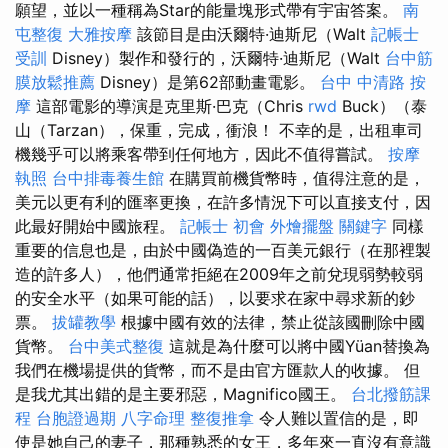
願望，並以一種稱為Star的能量塊形式帶有宇宙答案。
南
屯整復
大雅按摩
該節目是由沃爾特·迪斯尼（Walt
記帳士
受訓
Disney）製作和發行的，沃爾特·迪斯尼（Walt
台中筋
膜放鬆推薦
Disney）是第62部動畫電影。
台中 中清路 按
摩
這部電影的導演是克里斯·巴克（Chris
rwd
Buck）（泰
山（Tarzan），保重，完成，衝浪！ 不幸的是，出租車司
機幾乎可以將乘客帶到任何地方，因此不值得嘗試。
按摩
執照
台中排毒養生館
在購買前機貨幣時，值得注意的是，
美元以更有利的匯率更換，在許多情況下可以直接支付，因
此最好開始中國旅程。
記帳士 初會
外燴擺盤
關鍵字
同樣
重要的信息也是，由於中國偽造的一百美元銀行（在那裡製
造的許多人），他們通常拒絕在2009年之前兌現弱勢較弱
的安全水平（如果可能的話），以要求在家中尋求新的鈔
票。
拔罐教學
根據中國有效的法律，禁止從該國刪除中國
貨幣。
台中美式整復
這就是為什麼可以將中國Yüan替換為
我們在機場提供的貨幣，而不是由官方匯款人的收據。 但
是我尤其出錯的是主要邪惡，Magnifico國王。
台北撥筋課
程
台胞證過期
八字命理 整復推拿
令人難以置信的是，即
使是她自己的妻子，那種熟悉的女王，多年來一直沒有意識