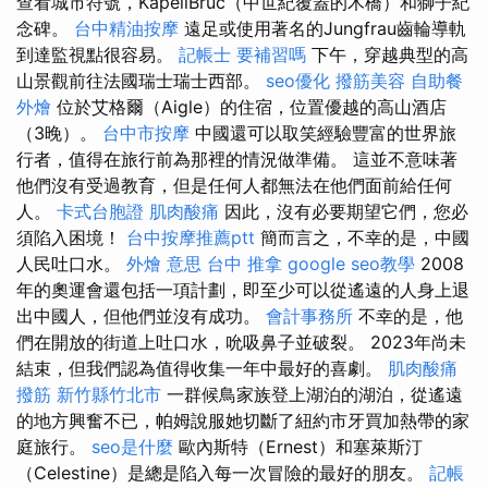
查看城市符號，KapellBrüc（中世紀覆蓋的木橋）和獅子紀
念碑。
台中精油按摩
遠足或使用著名的Jungfrau齒輪導軌
到達監視點很容易。
記帳士 要補習嗎
下午，穿越典型的高
山景觀前往法國瑞士瑞士西部。
seo優化
撥筋美容
自助餐
外燴
位於艾格爾（Aigle）的住宿，位置優越的高山酒店
（3晚）。
台中市按摩
中國還可以取笑經驗豐富的世界旅
行者，值得在旅行前為那裡的情況做準備。 這並不意味著
他們沒有受過教育，但是任何人都無法在他們面前給任何
人。
卡式台胞證
肌肉酸痛
因此，沒有必要期望它們，您必
須陷入困境！
台中按摩推薦ptt
簡而言之，不幸的是，中國
人民吐口水。
外燴 意思
台中 推拿
google seo教學
2008
年的奧運會還包括一項計劃，即至少可以從遙遠的人身上退
出中國人，但他們並沒有成功。
會計事務所
不幸的是，他
們在開放的街道上吐口水，吮吸鼻子並破裂。 2023年尚未
結束，但我們認為值得收集一年中最好的喜劇。
肌肉酸痛
撥筋 新竹縣竹北市
一群候鳥家族登上湖泊的湖泊，從遙遠
的地方興奮不已，帕姆說服她切斷了紐約市牙買加熱帶的家
庭旅行。
seo是什麼
歐內斯特（Ernest）和塞萊斯汀
（Celestine）是總是陷入每一次冒險的最好的朋友。
記帳