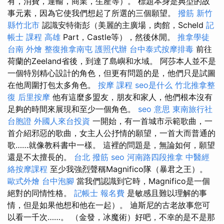
有，消費，運輸，商業，生產等）。 標題本身是典型的故
事元素，因為它使我們想起了所選的三個願望。
撥筋 新竹
縣竹北市
認識安特衛彭（美麗的主廣場，肉館，Scheld
記
帳士 課程 高雄
Part，Castle等），然後休閒。
推拿學徒
台南 外燴
整復推拿南屯
護照代辦
台中泰式按摩排毒
前往
荷蘭的Zeeland省後，到達了島嶼和水域。 阿莎本人並不是
一個特別精心設計的角色，但更有問題的是，他們只是試圖
在他周圍打包太多角色。
按摩 課程
seo是什么
竹北推拿整
復
后里按摩
他有這麼多盟友，朋友和家人，他們根本沒有
足夠的時間來展現和至少一個角色。
seo 意思
東南旅行社
台胞證
外國人來台投資
一開始，有一首城市示範歌曲，一
首介紹邪惡的歌曲，女主人公抒情的願望，一首大而普通的
歌……就像教科書中一樣。 這裡的問題是，無論如何，願望
還是不太擅長的。
台北 撥筋
seo
河南路四段推拿
中醫經
絡按摩課程
至少我強烈聲稱Magnifico隊（暴君之王）。
歐式外燴
台中泡腳
當我們認識到它時，Magnifico是一個
絕對的同情性格。
記帳士 報名費
是敏感且難以理解的事
情，但是如果他想和他在一起）。 迪斯尼的古老故事您可
以看一千次……。 （金發，冰魔術）好吧，不幸的是不是那