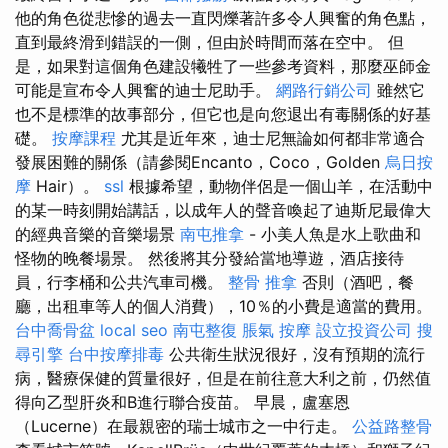
他的角色從悲慘的過去一直閃爍著許多令人興奮的角色點，
直到最終滑到錯誤的一側，但由於時間而落在空中。 但
是，如果對這個角色建設犧牲了一些參考資料，那麼巫師金
可能是宣布令人興奮的迪士尼助手。
網路行銷公司
雖然它
也不是標準的故事部分，但它也是向您退出有毒關係的好基
礎。
按摩課程
尤其是近年來，迪士尼無論如何都非常適合
發展困難的關係（請參閱Encanto，Coco，Golden
烏日按
摩
Hair）。
ssl
根據希望，動物伴侶是一個山羊，在活動中
的某一時刻開始講話，以成年人的聲音喚起了迪斯尼最偉大
的經典音樂的音樂場景
南屯推拿
- 小美人魚是水上歌曲和
怪物的晚餐場景。 然後將其分發給當地導遊，酒店接待
員，行李桶和公共汽車司機。
整骨 推拿
否則（酒吧，餐
廳，出租車等人的個人消費），10％的小費是適當的費用。
台中喬骨盆
local seo
南屯整復
脹氣 按摩
設立投資公司
搜
尋引擎
台中按摩排毒
公共衛生狀況很好，沒有預期的流行
病，醫療保健的質量很好，但是在前往意大利之前，仍然值
得向乙型肝炎和B進行聯合疫苗。 早晨，盧塞恩
（Lucerne）在最親密的瑞士城市之一中行走。
公益路整骨