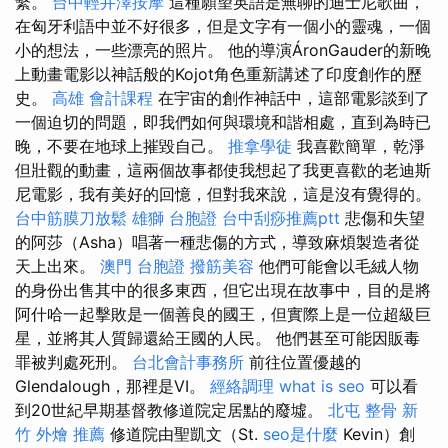
繫。
台中輕井澤按摩
這種願望英語是無聊的迪士尼歌曲，
在匈牙利語中並不好很多，但是文字有一個小的靈魂，一個
小的想法，一些漂亮的照片。 他的導演ÁronGauder的新晚
上動畫電影以神話般的Kojot角色重新講述了印度創作的歷
史。
高雄 會計課程
在宇宙的創作神話中，這部電影談到了
一個迫切的問題，即我們如何與環境和諧相處，直到為時已
晚，不要在地球上摧毀自己。
推拿學徒
我喜歡簡單，乾淨
但壯觀的動畫，這兩個故事都使我想起了我更喜歡的老迪斯
尼電影，我有美好的回憶，但對我來說，這是沒有覺得的。
台中筋膜刀放鬆
雄獅 台胞證
台中刮痧推薦ptt
悲傷和失望
的阿莎（Asha）唱著一種悲傷的方式，導致麻煩製造者從
天上出來。
澳門 台胞證
撥筋美容
他們可能會以毛絨人物
的身份出售其中的很多東西，但它出現在故事​​中，目的是將
阿什哈一起擊敗是一個善良的國王，但實際上是一位超級巨
星，並​​將其人質歸還給王國的人民。 他們甚至可能因販毒
罪被判處死刑。
台北會計事務所
前往位置優越的
Glendalough，那裡是VI。
經絡調理
what is seo
可以看
到20世紀早期基督教修道院定居點的廢墟。
北屯 整骨
新
竹 外燴 推薦
修道院由聖凱文（St.
seo是什麼
Kevin）創