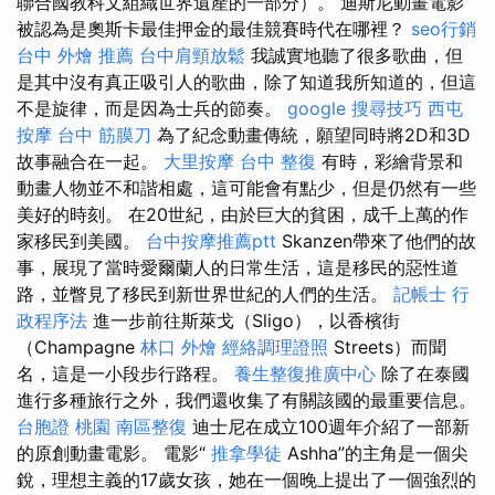
聯合國教科文組織世界遺產的一部分）。 迪斯尼動畫電影
被認為是奧斯卡最佳押金的最佳競賽時代在哪裡？
seo行銷
台中 外燴 推薦
台中肩頸放鬆
我誠實地聽了很多歌曲，但
是其中沒有真正吸引人的歌曲，除了知道我所知道的，但這
不是旋律，而是因為士兵的節奏。
google 搜尋技巧
西屯
按摩
台中 筋膜刀
為了紀念動畫傳統，願望同時將2D和3D
故事融合在一起。
大里按摩
台中 整復
有時，彩繪背景和
動畫人物並不和諧相處，這可能會有點少，但是仍然有一些
美好的時刻。 在20世紀，由於巨大的貧困，成千上萬的作
家移民到美國。
台中按摩推薦ptt
Skanzen帶來了他們的故
事，展現了當時愛爾蘭人的日常生活，這是移民的惡性道
路，並瞥見了移民到新世界世紀的人們的生活。
記帳士 行
政程序法
進一步前往斯萊戈（Sligo），以香檳街
（Champagne
林口 外燴
經絡調理證照
Streets）而聞
名，這是一小段步行路程。
養生整復推廣中心
除了在泰國
進行多種旅行之外，我們還收集了有關該國的最重要信息。
台胞證 桃園
南區整復
迪士尼在成立100週年介紹了一部新
的原創動畫電影。 電影“
推拿學徒
Ashha”的主角是一個尖
銳，理想主義的17歲女孩，她在一個晚上提出了一個強烈的