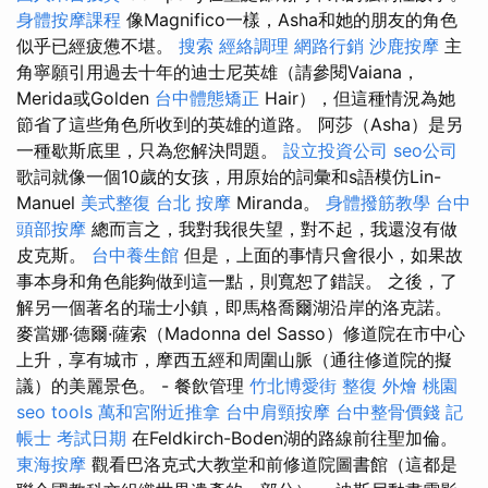
身體按摩課程
像Magnifico一樣，Asha和她的朋友的角色
似乎已經疲憊不堪。
搜索
經絡調理
網路行銷
沙鹿按摩
主
角寧願引用過去十年的迪士尼英雄（請參閱Vaiana，
Merida或Golden
台中體態矯正
Hair），但這種情況為她
節省了這些角色所收到的英雄的道路。 阿莎（Asha）是另
一種歇斯底里，只為您解決問題。
設立投資公司
seo公司
歌詞就像一個10歲的女孩，用原始的詞彙和s語模仿Lin-
Manuel
美式整復
台北 按摩
Miranda。
身體撥筋教學
台中
頭部按摩
總而言之，我對我很失望，對不起，我還沒有做
皮克斯。
台中養生館
但是，上面的事情只會很小，如果故
事本身和角色能夠做到這一點，則寬恕了錯誤。 之後，了
解另一個著名的瑞士小鎮，即馬格喬爾湖沿岸的洛克諾。
麥當娜·德爾·薩索（Madonna del Sasso）修道院在市中心
上升，享有城市，摩西五經和周圍山脈（通往修道院的擬
議）的美麗景色。 - 餐飲管理
竹北博愛街 整復
外燴 桃園
seo tools
萬和宮附近推拿
台中肩頸按摩
台中整骨價錢
記
帳士 考試日期
在Feldkirch-Boden湖的路線前往聖加倫。
東海按摩
觀看巴洛克式大教堂和前修道院圖書館（這都是