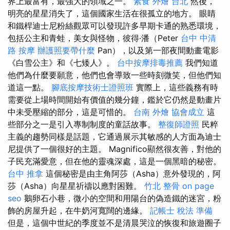
界上最富有，最強大的領域之一。
素食 外燴 台北
然後，
明亮的星星消失了，這個國家生活在很孤立的地方。 眼睛
和鐵桿迪士尼粉絲觀眾可以發現許多早期卡通的熟悉環境，
包括公主和青蛙，美女與怪物，彼得·潘（Peter
台中 中清
路 按摩
辦護照要帶什麼
Pan），以及第一部夜間動畫電影
《白雪公主》和《七矮人》。
台中按摩排毒推薦
我們知道
他們為什麼要願意，他們也會導致一些時刻微笑，但他們知
道這一點。
腳底按摩技術士證照班
實際上，這些義務有時
需要從上場時間開始有價值的幾分鐘，鑑於它仍然是動畫片
中未受壓縮的部分，這是可惜的。
台南 外燴
協會成立
這
些部分之一是引入專制制度的童話故事。
整復師證照
民粹
主義的趨勢同樣是話題，它通過展示其敏感的人方面為迪士
尼提供了一個很好的主題。 Magnifico顯然很友善，對他的
子民充滿愛意，但在他的靈魂深處，這是一個黑暗的秘密。
台中 推拿
這個秘密是由主角阿莎（Asha）意外發現的，阿
莎（Asha）向星星祈禱以應對困難。
竹北 整骨
on page
seo
鵝卵石小巷，微小的空間和用陽台的偽造鐵的迷宮，粉
飾的房屋升起，在牛奶河寬闊的邊緣。
記帳士 稅法 準備
但是，這個中世紀的季度並不是清晨哭泣的恢復和旅遊圈子