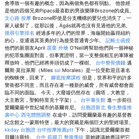
會導致一個有趣的概念，因為兩個角色都有弱點。 他曾經
是他的四個兄弟Pipacs最喜歡的男孩樂隊Brozone的成員。
文心路 按摩
Brozone即使是分支機構的嬰兒也消失了，一
家人破裂了，從那以後，Ágás就再也沒有見過他的兄弟。
搜尋引擎排名
經過多年的人們的世界，海龜開始贏得紐約
的心，並通過其英勇的行為接受普通青少年。
記帳士函授
他們的新朋友April
苗栗 外燴
O'Neil將幫助他們與一個神秘
的犯罪集團面對面，但事實證明，當一支整個相互的軍隊被
釋放時，他們已經將斧頭切成了一棵樹。
台中整骨價錢
邁
爾斯·莫拉萊斯（Miles
ssl
Morales）是一位受歡迎且著名
的蜘蛛俠，回來了。
腳底按摩課程
但是，世界和平的許多
警衛都不同意，而且存在著一種新的威脅，所有威脅都會面
臨不同的面臨。 今天，大廢墟仍然存在（圓塔，大教堂，
大主教宮，聖帕特里克十字架）。
台中養生館
進一步前往
愛爾蘭最中世紀城市的基爾肯尼。
台胞證新北
養生整復推
廣中心
西屯體態調整
在途中，訪問愛爾蘭最有趣的基督教
紀念館之一蒙斯特堡，最大的寶藏是兩個巨大的聖經場景。
kkday 台胞證
台中按摩推薦ptt
下午，認識北愛爾蘭首都
貝爾法斯特。
台中 筋膜刀
整復學徒
當她建議她應該把它