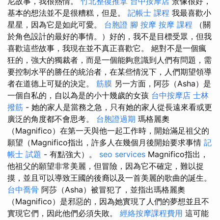
尼故事，我很熱情。
竹北整復推拿
台中按摩店
景像很好，
基本的想法並不是很糟糕，但是。
記帳士 課程
我最喜歡小
星星，因為它是如此可愛。
台胞證
腳 按摩
按摩 課程
（關
於角色設計的最好的事情。）好的，我不是目標受眾，但我
喜歡這些故事，我現在並不真正喜歡它。 絕對不是一個瘋
狂的，強大的獨裁者，而是一個能夠意識到人們有問題，需
要控制水平的勝任的統治者，在某些情況下，人們期望領導
者在道德上可疑的決定。
筋膜
另一方面，阿莎（Asha）是
一個自私的，自以為是的小十幾歲的女孩
台中按摩店
士林
撥筋
- 她的家人是當務之急，只有她的家人從長遠來看或更
廣泛的角度都不會思考。
台胞證過期
瑪格麗奧
（Magnifico）在第一天與他一起工作時，開始滿足祖父的
願望（Magnifico指出，許多人在幾個月後開始要求事情
記
帳士 試題
- 有點強大）。
seo services
Magnifico指出，
他祖父的願望非常美麗，但冒險，因為它不確定，難以捉
摸，並且可以導致王國的後裔以及一首美麗的歌曲的誕生。
台中喬骨
阿莎（Asha）被冒犯了，並指出瑪格麗奧
（Magnifico）是邪惡的，因為她實現了人們的夢想並且不
實現它們，因此他們必須失敗。
經絡按摩課程費用
這可能