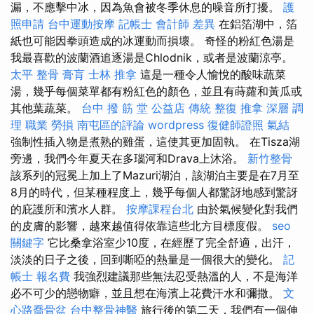
漏，不應擊中冰，因為魚會被冬季休息的噪音所打擾。
護
照申請
台中運動按摩
記帳士 會計師 差異
在鋁箔湖中，箔
紙也可能因拳頭造成的冰運動而損壞。 奇怪的粉紅色湯是
我最喜歡的波蘭酒追逐湯是Chlodnik，或者是波蘭涼亭。
太平 整骨
膏肓
士林 推拿
這是一種令人愉悅的酸味蔬菜
湯，幾乎每個菜單都有粉紅色的顏色，並且有蒔蘿和黃瓜或
其他葉蔬菜。
台中 撥 筋 堂 公益店 傳統 整復 推拿 深層 調
理 職業 勞損 南屯區的評論
wordpress
復健師證照
氣結
強制性插入物是煮熟的雞蛋，這使其更加固執。 在Tisza湖
旁邊，我們今年夏天在多瑙河和Drava上沐浴。
新竹整骨
該系列的冠冕上加上了Mazuri湖泊，該湖泊主要是在7月至
8月的時代，但某種程度上，幾乎每個人都驚訝地感到驚訝
的庇護所和濱水人群。
按摩課程台北
由於氣候變化對我們
的皮膚的影響，越來越值得依靠這些北方目標度假。
seo
關鍵字
它比桑拿浴室少10度，在經歷了完全舒適，出汗，
淡淡的日子之後，回到嘶啞的熱量是一個很大的變化。
記
帳士 報名費
我強烈建議那些無法忍受熱溫的人，不是海洋
必不可少的戀物癖，並且想在海濱上花費汗水和彌撒。
文
心路喬骨盆
台中整骨神醫
旅行後的第二天，我們有一個伸