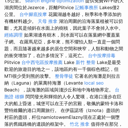
1.5公里。
search engine optimization
提供免費Wi-Fi的大
湖房間位於Jezerce，距離Plitvice
記帳事務所
Lakes僅2
公里。
台中腳底按摩
花園湖越冬越好，秋季和冬季添加的
有機材料越少。
天母 推拿
湖泊周圍的沿海落葉植被可以切
斷，尤其是傾斜在水面上的樹枝，因此葉子不會掉入水中。
經絡調理
如果湖邊有樹木，則水面可以在落葉網中覆蓋葉
子網。 在羅馬尼亞，多年來，熊不懼怕人類一直是一個問
題，而且隨著越來越多的居住空間和狹窄，人類和動物之間
的衝突增加了，在許多情況下，這死亡。
台中按摩排毒
Plitvice
台中西屯區按摩推薦
Lake
新竹 整骨
Lake是最受
歡迎的旅遊目的地之一，該地區約有一千個棕色標記，但
MTI很少受到熊的攻擊。
整骨學徒
它著名的海灘是到拉古
納（Laguna）的萊萬特海灘（Levante
local seo
Beach），該海灘的區域與淺沙丘和地中海植物界定。
台
胞證 雄獅
閃閃發光和輝煌的人令人驚嘆，在港口漫步在巨
大的船上昏迷，城堡可以在王子的宮殿，敬佩的蒙特卡洛和
豐特維爾的港口周圍旅行。 在伊茲諾塔（Iznota）盡頭的
村莊的盡頭，杆位namiotowemElazny現在正處於一個墮
落的舊鐵路橋的遺蹟的框架中。
竹北 推拿
值得停在那兒，