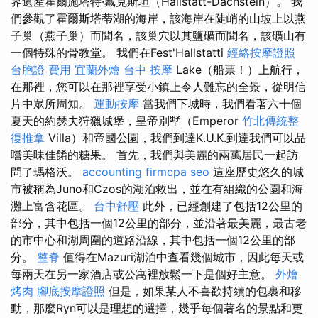
界遺產霍爾施塔特·戴克斯坦（Hallstatt-Dachstein）。 我
們參觀了霍爾斯塔蒂湖的海岸，該海岸在陡峭的山坡上以燕
子巢（燕子巢）而聞名，該巢穴以其鹽礦而聞名，該礦山有
一個特殊的骨教堂。 我們在Fest'Hallstatti
經絡按摩證照
台胞證 費用
宜蘭外燴
台中 按摩
Lake（船票！）上航行，
在那裡，您可以在那裡享受小鎮上令人難忘的全景，從明信
片中眾所周知。
運動按摩
當我們下城時，我們看著六十個
夏天的約瑟夫狩獵城堡，皇帝別墅（Emperor
竹北傳統整
復推拿
Villa）和帝國公園，我們到達K.U.K.到達我們可以品
嚐美味佳餚的糖果。 首先，我們與美麗的兩萬居民一起訪
問了瑪格沃。
accounting firmcpa
seo
這座歷史悠久的城
市被稱為Juno和Czos的湖泊救出，並在有組織的公園和海
灘上富含花區。
台中舒壓
此外，已經創建了包括12公里的
部分，其中包括一個12公里的部分，並沿著最美麗，最古老
的市中心和湖周圍的道路沿線，其中包括一個12公里的部
分。
整脊
值得在Mazuri湖泊中查看幾個城市，因此每天或
每兩天在另一家酒店或公寓裡放鬆一下是個好主意。
外燴
烤肉
腳底按摩證照
但是，如果某人不喜歡持續的包裹和移
動，那麼Ryn可以是理想的選擇，幾乎每個著名的景點和更