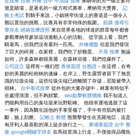
近按摩
台南 外燴
台中 中清路 按摩
摩納哥的另一個主要符
號是賭場，是著名的一級方程式賽車，摩納哥大獎賽。
記
帳士考試
對騎手來說，小鎮狹窄街道上的賽道是一個令人
難以置信的挑戰，比賽具有非常特殊的氛圍。
筋膜
搜尋引
擎排名
經絡按摩證照
來自世界各地的球迷的群眾每年都會
參觀摩納哥參加這項激動人心的活動。 從字面上看，我們
騎著馬，但我們沒有看到一匹馬。
外燴擺盤
但是我們發現
了巨大的碎屑，在家裡，我們吃了炒雞蛋。
天母 按摩
無論
如何，許多森林都很美麗，在森林浴後，我們也爆炸了。
公司設立
這裡有一種幻想
香港簽證 台胞證
- 在這裡，在奇
妙的美麗的松樹林的邊緣，在岸上，野生露營者留下了無意
識的垃圾尖端，這些垃圾尖端已經離開了存儲，尼龍被帶入
樹林。
台中泰式按摩
從外包的大量存儲中，林業有時似乎
在處理清潔，但不夠頻繁。
seo點擊軟體價格
我不知道人
們能夠用自己的臭垃圾來玩野駝峰。 他很幸運地逃脫了這
一事件，因為醫生說他的手掌受傷了，手中有些肌肉被打
斷，臉上刮擦。
記帳士 軟體
熊襲擊發生在克羅地亞，這是
匈牙利人最喜歡的湖上徒步旅行之一。
柬埔寨簽證
台中 整
復
google關鍵字排名
在馬祖里湖上行走，不僅值得品嚐魚