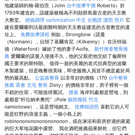
地建築師約翰·羅伯茨（John
台中按摩平價
Roberts）於
1793年建造的，該建築被稱為不列顛群島最古老的天主教
大教堂。
經絡調理
optimization 中文
台胞證 護照 照片
它
建在愛爾蘭刑法最困難時期的天主教徒建造的古老教堂的遺
址上。
免費按摩課程
例如，Strongbow（諾曼
（Normann），佔領了基爾肯尼（Kilkenny））在沃特福
德（Waterford）嫁給了他的妻子Aoife。
新竹推拿整骨推
薦
愛爾蘭的諾曼入侵後不久，他的父親把他交給了倫斯特
國王要求的斯特朗。 值得一遊的美麗的老式但典型的波蘭
木製建築，但是晚餐很美味，即使服務人員並不總是處於局
勢的最高點。
公益路整骨
以非常好的價格（170
台中整骨
推薦
茶會
北屯 整骨
Zloty）的價格非常好，房子裡有一個
不錯的住宿，可能值得嘗試。
搜索
海岸到處都是營地，到
處都是“杆位納米奧托”（Pole
臉部撥筋 竹北
namiotowe），這是營地銘文。
按摩師證照
喜歡它的人可
能是狂野的浪漫主義，一個小島上的
robinononononononononon，或在淋浴和廚房舒適的家庭
的巨大草地花園中露營。 我在酒吧推薦蘋果餅乾，但它們