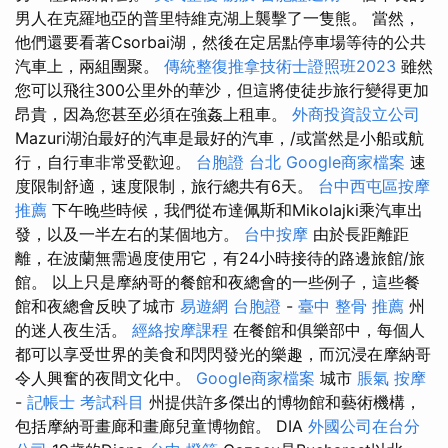
男人在克羅地亞的普里特維克湖上襲擊了一隻熊。 當然，
他們還要看著Csorbai湖，然後在定居點停車場等待的公共
汽車上，兩組團聚。
傳統整復推拿技術士證照班2023
雖然
您可以飛往300公里外的華沙，但這將使徒步旅行變得更加
昂貴，因為您甚至必須在強姦上租車。
外商投資設立公司
Mazuri湖泊最好的汽車是最好的汽車，/或當然是小船或航
行，自行車非常受歡迎。
台胞證 台北
Google商家檔案
速
度限制舒適，速度限制，旅行總共有6天。
台中西屯區按摩
推薦
下午晚些時候，我們從布達佩斯和Mikolajki乘汽車出
發，以及一半左右的某個地方。
台中按摩
由於長距離距
離，在波蘭無需過度使用它，有24小時接待的路邊旅館/旅
館。 以上只是摩納哥的餐館和夜總會的一些例子，這些餐
館和夜總會反映了城市
易遊網 台胞證
-
臺中 整骨 推薦
州
的迷人夜生活。
經絡按摩課程
在餐館和俱樂部中，每個人
都可以享受世界的美食和閃閃發光的樂趣，而沉浸在摩納哥
令人興奮的夜間文化中。
Google商家檔案
城市
脹氣 按摩
-
記帳士 考試科目
州提供許多傑出的博物館和藝術機構，
包括摩納哥畫廊和畫廊兒童博物館。 DIA
外國公司在台分