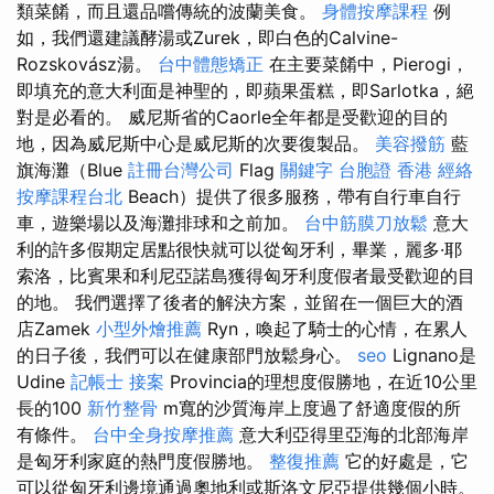
類菜餚，而且還品嚐傳統的波蘭美食。
身體按摩課程
例
如，我們還建議酵湯或Zurek，即白色的Calvine-
Rozskovász湯。
台中體態矯正
在主要菜餚中，Pierogi，
即填充的意大利面是神聖的，即蘋果蛋糕，即Sarlotka，絕
對是必看的。 威尼斯省的Caorle全年都是受歡迎的目的
地，因為威尼斯中心是威尼斯的次要復製品。
美容撥筋
藍
旗海灘（Blue
註冊台灣公司
Flag
關鍵字
台胞證 香港
經絡
按摩課程台北
Beach）提供了很多服務，帶有自行車自行
車，遊樂場以及海灘排球和之前加。
台中筋膜刀放鬆
意大
利的許多假期定居點很快就可以從匈牙利，畢業，麗多·耶
索洛，比賓果和利尼亞諾島獲得匈牙利度假者最受歡迎的目
的地。 我們選擇了後者的解決方案，並留在一個巨大的酒
店Zamek
小型外燴推薦
Ryn，喚起了騎士的心情，在累人
的日子後，我們可以在健康部門放鬆身心。
seo
Lignano是
Udine
記帳士 接案
Provincia的理想度假勝地，在近10公里
長的100
新竹整骨
m寬的沙質海岸上度過了舒適度假的所
有條件。
台中全身按摩推薦
意大利亞得里亞海的北部海岸
是匈牙利家庭的熱門度假勝地。
整復推薦
它的好處是，它
可以從匈牙利邊境通過奧地利或斯洛文尼亞提供幾個小時。