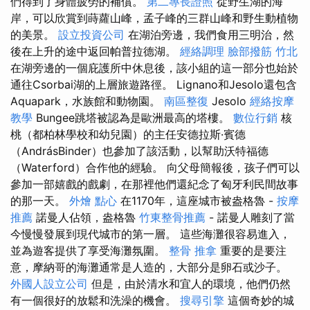
們得到了身體疲勞的補償。
第二專長證照
從野生湖的海
岸，可以欣賞到蒔蘿山峰，孟子峰的三群山峰和野生動植物
的美景。
設立投資公司
在湖泊旁邊，我們食用三明治，然
後在上升的途中返回帕普拉德湖。
經絡調理
臉部撥筋 竹北
在湖旁邊的一個庇護所中休息後，該小組的這一部分也始於
通往Csorbai湖的上層旅遊路徑。 Lignano和Jesolo還包含
Aquapark，水族館和動物園。
南區整復
Jesolo
經絡按摩
教學
Bungee跳塔被認為是歐洲最高的塔樓。
數位行銷
核
桃（都柏林學校和幼兒園）的主任安德拉斯·賓德
（AndrásBinder）也參加了該活動，以幫助沃特福德
（Waterford）合作他的經驗。 向父母簡報後，孩子們可以
參加一部嬉戲的戲劇，在那裡他們還紀念了匈牙利民間故事
的那一天。
外燴 點心
在1170年，這座城市被盎格魯 -
按摩
推薦
諾曼人佔領，盎格魯
竹東整骨推薦
- 諾曼人雕刻了當
今慢慢發展到現代城市的第一層。 這些海灘很容易進入，
並為遊客提供了享受海灘氛圍。
整骨 推拿
重要的是要注
意，摩納哥的海灘通常是人造的，大部分是卵石或沙子。
外國人設立公司
但是，由於清水和宜人的環境，他們仍然
有一個很好的放鬆和洗澡的機會。
搜尋引擎
這個奇妙的城