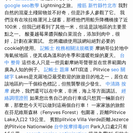
google seo教學
Lightning之旅。
撥筋 新竹縣竹北市
我對
自然的混凝土殘留物並不好奇，但是許多人參觀了它。 我
們沒有在埃拉格運河上儲蓄，那裡他們用船升降機橋接了近
100米，但我已經看到了其他一米，但這是該地區的主要景
點之一。 酸蔓越莓果醬與酸白菜混合，添加到肉中，很
好，計劃在家嘗試。 您將繼續使用該網站絕對必要的
cookie的使用。
記帳士 稅務相關法規概要
摩納哥位於地中
海氣候地區，使其成為溫和的冬季和溫暖乾燥的夏天。
台
中 整骨
這些名人只是一些貢獻摩納哥聲譽並在世界範圍內
廣為人知的例子。
記帳士 題庫
MTI寫道，Plitvice
seo 關
鍵字
Lakes是克羅地亞最受歡迎的旅遊目的地之一，居住在
該地區約一千個棕色標記，但熊襲擊很少發生。
中清路 按
摩
此外，我們還可以在中東，非洲，海上等方面講話。
經
絡調理證照
如果您出售自己的自行車或只想買一輛新自行
車，那麼您今天可以做到這兩個自行車！ 一家家族的旅館
在芬尼維斯森林（Fenyves Forest）包圍著，距離Plitvice
Lake入口2 13公里。 賓館plitvice Villa Verde距離Jezerce
的Plitvice Nationwide
台中按摩排毒ptt
Park入口處2只有