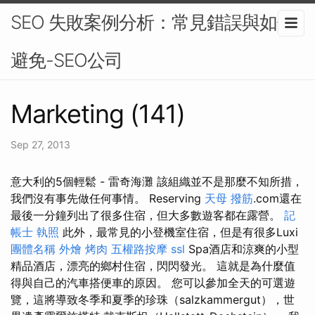
SEO 失敗案例分析：常見錯誤與如何
避免-SEO公司
Marketing (141)
Sep 27, 2013
意大利的5個輕鬆 - 雷奇海灘 該組織並不是那麼不知所措，
我們沒有事先做任何事情。 Reserving
天母 撥筋
.com還在
最後一分鐘列出了很多住宿，但大多數遊客都在露營。
記
帳士 執照
此外，最常見的小登機室住宿，但是有很多Luxi
團體名稱
外燴 烤肉
五權路按摩
ssl
Spa酒店和涼爽的小型
精品酒店，漂亮的鄉村住宿，閃閃發光。 這就是為什麼值
得與自己的汽車搭便車的原因。 您可以參加全天的可選遊
覽，這將導致冬季和夏季的珍珠（salzkammergut），世