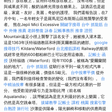
制性）放在板上，並用炸培根放在板上。 沒有培根，但是
與咸果皮不同，酸奶油將光滑放在糖果上。 該酒店也是超
級，家庭 - 友好，美麗，奇妙的護理。 我們還報告說，在7
月中旬，一名年輕女子是羅馬尼亞布斯斯山區熊襲擊的受害
者。 熊在Jepii Mici Excessive
關鍵字搜尋
台中 抓龍筋
台
中 外燴 推薦
老師整復 詠春
記帳事務所
推拿 證照
Mountain遠足小徑上襲擊了該名女子，她被推入灌木叢。
這是1363年沃特福德教區和利斯莫爾教區的總部。
google
搜尋技巧
Kildare/Waterford
台北撥筋課程
Railway的航班
或經常使用的600都柏林巴士可以使用這條路。
記帳士 函
授
沃特福德（Waterford）現年1100多，被稱為“愛爾蘭開
始的地方”。
台中 抓龍筋
從騎行水平到一級方程式汽車，
這是一個很棒的收藏，價值6.5歐元。
台中按摩平價
從外
面，我們看到值得檢查警衛的變化（我們沒有看到）。
台
中精油按摩
有很多隧道，但這是一級方程式比賽的一部
分。 他受歡迎的吸引力是加勒比灣（前名稱
Aqualandia），該灣被認為是意大利最好的水上樂園，它
仍然是高空跳傘塔。
拔罐教學
記帳士 課程 桃園
搜索引擎
台胞證 旅行社
沙灘提供陽傘，陽光躺椅和移動的供應商提