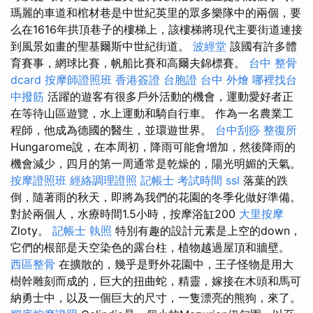
瑪麗的車道和棺材巷是中世紀英里的眾多樂隊中的兩個，要
么在1616年拱頂巷子的樓梯上，該樓梯將現代主要街道連接
到風景如畫的聖基爾斯中世紀街道。
波經堂
該國有許多體
育賽事，網球比賽，帆船比賽和高爾夫錦標賽。
台中 整骨
dcard
按摩師證照班
香港簽證 台胞證
台中 外燴
哪裡找台
中撥筋
活躍的遊客有很多戶外活動的機會，運動愛好者正
在等待山區遊覽，水上運動和騎自行車。 作為一名農業工
程師，他成為德國的醫生，並環遊世界。
台中刮痧
整復所
Hungarome說，在本周初，降雨可能會增加，然後降雨的
機會減少，四月的第一周通常是乾燥的，陽光明媚的天氣。
按摩證照班
經絡調理證照
記帳士 考試時間
ssl
落葉的跌
倒，隨著雨的秋天，即將為我們的花園的冬季化做好準備。
對於兩個人，水療時間1.5小時，按摩浴缸200
大里按摩
Zloty。
記帳士 執照
特別有趣的設計元素是上空的down，
它們的根部是天空染色的露台柱，植物越過屋頂和牆壁。
西區整骨
在擴散的，幾乎是野外花園中，王子怪物是用大
樹幹雕刻而成的，巨大的扭曲蛇，精靈，嫁接在木頭和馬可
納勇士中，以及一個巨大的尺寸，一隻漂亮的熊狗，來了。