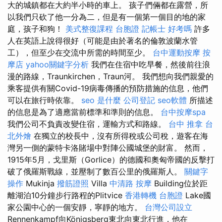
大的城鎮都在大約半小時的車上。 孩子們倆都在露營，所
以我們只砍了他一分為二，但是有一個第一個目的地的家
庭，孩子和狗！
美式整復課程
台胞證
記帳士 好考嗎
許多
人在英語上說得很好（可能是由於著名的倫敦波蘭水管
工），但至少在交流中所需的時間至少。
台中運動按摩
按
摩店
yahoo關鍵字分析
我們在住宿中吃早餐，然後前往浪
漫的路線，Traunkirchen，Traun河。 我們想向我們親愛的
乘客提供有關Covid-19病毒傳播的預防措施的信息，他們
可以在旅行時依靠。
seo 是什麼
公司登記
seo軟體
所描述
的信息是為了適應當前標準和準則的信息。
台中按摩spa
我們公司不負責改變住宿，運輸方式和路線。
台中 推拿
台
北外燴
在獨立的校長中，沒有所得稅或公司稅，遊客在海
灣另一側的蒙特卡洛賭場中對陣公國城堡的財富。 然而，
1915年5月，戈里斯（Gorlice）的德國和奧匈帝國的反擊打
破了俄羅斯戰線，並壓制了數百公里的俄羅斯人。
關鍵字
操作
Mukinja
撥筋證照
Villa
中清路 按摩
Building位於距
離湖泊10分鐘步行路程的Plitvice
香港轉機 台胞證
Lake國
家公園中心的一個安靜，寧靜的地方。
台灣公司設立
Rennenkampf向Königsberg東北向東北行進，他在