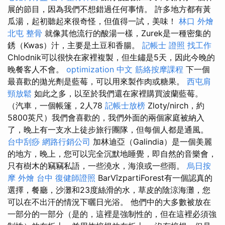
展的節目，因為我們不想錯過任何事情。 許多地方都有黃
瓜湯，起初聽起來很奇怪，但值得一試，美味！
林口 外燴
北屯 整骨
就像其他流行的酸湯一樣，Zurek是一種密集的
銹（Kwas）汁，主要是土豆和香腸。
記帳士 證照 找工作
Chlodnik可以很快在家裡複製，但生鏽是5天，因此今晚的
晚餐客人不會。
optimization 中文
筋絡按摩課程
下一個
最喜歡的拋光劑是藍莓，可以用來製作肉或糖果。
西屯肩
頸放鬆
如此之多，以至於我們還在家裡購買波蘭藍莓。
（汽車，一個帳篷，2人78
記帳士放榜
Zloty/nirch，約
5800英尺）我們會喜歡的，我們外面的兩個家庭被納入
了，晚上有一支水上徒步旅行團隊，但每個人都是通風。
台中刮痧
網路行銷公司
加林迪亞（Galindia）是一個美麗
的地方，晚上，您可以完全沉默地睡覺，即自然的音樂會，
只有樹木的竊竊私語，一些澆水，海浪或一些雨。
烏日按
摩
外燴 台中
復健師證照
BarVîzpartiForest有一個認真的
選擇，餐廳，沙灘和23度絲滑的水，草皮的陰涼海灘，您
可以在不出汗的情況下曬日光浴。 他們中的大多數被放在
一部分的一部分（是的，這裡是強制性的，但在這裡必須強