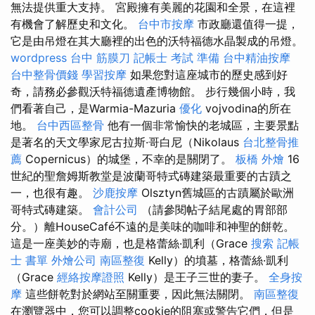
無法提供重大支持。 宮殿擁有美麗的花園和全景，在這裡
有機會了解歷史和文化。
台中市按摩
市政廳還值得一提，
它是由吊燈在其大廳裡的出色的沃特福德水晶製成的吊燈。
wordpress
台中 筋膜刀
記帳士 考試 準備
台中精油按摩
台中整骨價錢
學習按摩
如果您對這座城市的歷史感到好
奇，請務必參觀沃特福德遺產博物館。 步行幾個小時，我
們看著自己，是Warmia-Mazuria
優化
vojvodina的所在
地。
台中西區整骨
他有一個非常愉快的老城區，主要景點
是著名的天文學家尼古拉斯·哥白尼（Nikolaus
台北整骨推
薦
Copernicus）的城堡，不幸的是關閉了。
板橋 外燴
16
世紀的聖詹姆斯教堂是波蘭哥特式磚建築最重要的古蹟之
一，也很有趣。
沙鹿按摩
Olsztyn舊城區的古蹟屬於歐洲
哥特式磚建築。
會計公司
（請參閱帖子結尾處的胃部部
分。）離HouseCafé不遠的是美味的咖啡和神聖的餅乾。
這是一座美妙的寺廟，也是格蕾絲·凱利（Grace
搜索
記帳
士 書單
外燴公司
南區整復
Kelly）的墳墓，格蕾絲·凱利
（Grace
經絡按摩證照
Kelly）是王子三世的妻子。
全身按
摩
這些餅乾對於網站至關重要，因此無法關閉。
南區整復
在瀏覽器中，您可以調整cookie的阻塞或警告它們，但是