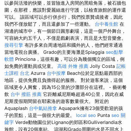
以參與活潑的快樂，並冒險進入房間的黑暗角落，被石牆包
圍，在那裡，應該對愛麗絲進行守護，以檢查旅館的運作還
可以。 該區域可以步行併步行，我們投票贊成後者，因此
我們不僅放鬆了，而且還參加了一些運動。
台中養生館
在
湖邊的城市中，有一個節日圓形劇場，這是一個戶外舞台，
可容納大約五千人，不僅是戲劇表演，而且是大型音樂會。
搜尋引擎
有許多來自周邊地區和國外的人，他們經常通過
當地電視台廣播。 Grado的主要海灘是Spiaggia
seo點擊
軟體
Princiona，這很有趣，可以分為幾個獨立的區域，例
如免費的運動員或兒童。
高雄 外燴 推薦
Jolly Costa
記帳
士課程 台北
Azurra
台中按摩
Beach位於定居點最西部的
地區，提供免費且負擔得起的服務。 對於遊客來說，這個
區域更令人興奮，因為15公里的沙灘部分在這裡。 - 藝術餐
飲
台中 撥筋 推薦
它距離威尼斯略超過40公里，因此在威
尼斯度假期間留在耶索洛的遊客數量很大。 附近的
Aquaplash
台中氣結推拿
Aquapark擁有23個受歡迎的孩
子的景點，這是一個很大的最愛。
local seo
Punta
seo 關
鍵字
Verde動物園位於Lignano的郊區和Gulliverlandia水
族館，設有20個車站。 潟湖和Grado周圍的水是不同水上