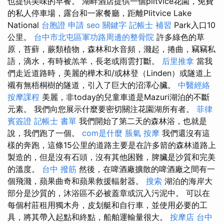
也提供美味的早餐。 湖畔酒店提供一個plitvice花園，免費
的私人停車場，露台和一家餐廳，距離Plitvice Lake
National
台胞證 申請
seo 關鍵字
記帳士 補習
Park入口10
公里。
台中市北屯區軍功路周邊的整骨院
許多綠色的草
原，苔蘚，蕨類植物，森林和水音頻，濺起，捲曲，竊竊私
語，滴水，有時被羔羊，長老或雨雲打斷。
后里推拿
當我
們走近道路時，美麗的樺木和/或林登（Linden）或隧道上
襯有無梧桐樹的隧道，引入了巨大的沼澤心臟。
中醫經絡
按摩課程
美麗，非today的兒童車道是Mazuri湖泊的不斷
元素。 我們向您展示什麼要密切關注花園湖所有者。
菲律
賓簽證
記帳士 書單
我們開始了第二天的森林浴，也就是
說，我們跑了一個。
com是什麼
脹氣 按摩
我們還沒有這
樣的奔跑，這條15公里的道路主要是在許多箭的森林道路上
製造的，但是沒有石頭，沒有其他困難，脾臟是沙質和完美
的溫度。
台中 撥筋
然後，在啤酒廠擴散的啤酒廠之間有一
個飛濺，蘋果曲奇和蘋果救援輻射器。
搜索
湖泊的海岸大
部分是沙質的，沐浴區不必被蓋章或沉入污泥中。 可以在
每個村莊租用獨木舟，皮划艇和自行車，並使用必要的工
具，將其帶入起點和終點，船舶運輸量很大。
按摩店
台中