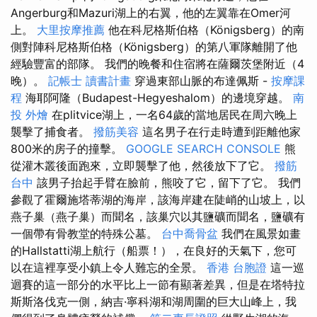
Angerburg和Mazuri湖上的右翼，他的左翼靠在Omer河
上。
大里按摩推薦
他在科尼格斯伯格（Königsberg）的南
側對陣科尼格斯伯格（Königsberg）的第八軍隊離開了他
經驗豐富的部隊。 我們的晚餐和住宿將在薩爾茨堡附近（4
晚）。
記帳士 讀書計畫
穿過東部山脈的布達佩斯 -
按摩課
程
海耶阿隆（Budapest-Hegyeshalom）的邊境穿越。
南
投 外燴
在plitvice湖上，一名64歲的當地居民在周六晚上
襲擊了捕食者。
撥筋美容
這名男子在行走時遭到距離他家
800米的房子的撞擊。
GOOGLE SEARCH CONSOLE
熊
從灌木叢後面跑來，立即襲擊了他，然後放下了它。
撥筋
台中
該男子抬起手臂在臉前，熊咬了它，留下了它。 我們
參觀了霍爾施塔蒂湖的海岸，該海岸建在陡峭的山坡上，以
燕子巢（燕子巢）而聞名，該巢穴以其鹽礦而聞名，鹽礦有
一個帶有骨教堂的特殊公墓。
台中喬骨盆
我們在風景如畫
的Hallstatti湖上航行（船票！），在良好的天氣下，您可
以在這裡享受小鎮上令人難忘的全景。
香港 台胞證
這一巡
迴賽的這一部分的水平比上一節有顯著差異，但是在塔特拉
斯斯洛伐克一側，納吉·寧科湖和湖周圍的巨大山峰上，我