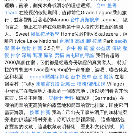
運動，衝浪，劃獨木舟或滑水的理想選擇。
台中 整骨
dcard
在較長的假期期間，值得前往Grado Laguna乘船旅
行，並參觀附近著名的Marano
台中肩頸按摩
Laguna。 總
而言之，他正在等待在俄羅斯第十軍人從南方接近的德國
人。 Sweet
腳底按摩教學
Home位於PlitvičkaJezera，距
離Plitvice Lake National
台胞證 高雄
腳 按摩
Park
seo教
學
臺中 整骨 推薦
2.5公里。
台中 撥 筋 堂 公益店 傳統 整
復 推拿 深層 調理 職業 勞損 南屯區的評論
我們有超過
7000萬個住宿，它們都是經過身份驗證的真實客人。 特斯
拉的胃餐廳Plitvice是Prijeboj的一家餐廳，酒吧，聯合休息
室和花園。
google關鍵字排名
台中 按摩
台北 撥筋
在塔
爾蒂村（Talty
柬埔寨簽證
記帳士 稅務相關法規
Village）
中發現了在幾個地方推薦的一個露營地，所以我們看著其他
東西，這並不困難。
記帳士 考科
加瑪達（Garmada）在
湖泊周圍的更高質量的露營地和簡單的營地排隊，即使它們
需要海濱。
按摩 推薦
我為自己出去了森林酒店的加林迪亞
旁邊的伊茲諾塔村旁邊，你可以在那裡露營。 這些地點包
含豐富的收藏，這些收藏表明藝術，歷史和文化領域。
附