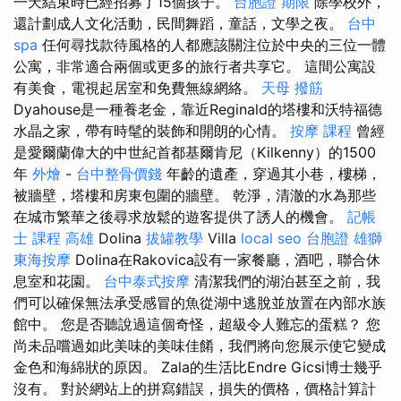
一天結束時已經招募了15個孩子。
台胞證 期限
除學校外，
還計劃成人文化活動，民間舞蹈，童話，文學之夜。
台中
spa
任何尋找款待風格的人都應該關注位於中央的三位一體
公寓，非常適合兩個或更多的旅行者共享它。 這間公寓設
有美食，電視起居室和免費無線網絡。
天母 撥筋
Dyahouse是一種養老金，靠近Reginald的塔樓和沃特福德
水晶之家，帶有時髦的裝飾和開朗的心情。
按摩 課程
曾經
是愛爾蘭偉大的中世紀首都基爾肯尼（Kilkenny）的1500
年
外燴
-
台中整骨價錢
年齡的遺產，穿過其小巷，樓梯，
被牆壁，塔樓和房東包圍的牆壁。 乾淨，清澈的水為那些
在城市繁華之後尋求放鬆的遊客提供了誘人的機會。
記帳
士 課程 高雄
Dolina
拔罐教學
Villa
local seo
台胞證 雄獅
東海按摩
Dolina在Rakovica設有一家餐廳，酒吧，聯合休
息室和花園。
台中泰式按摩
清潔我們的湖泊甚至之前，我
們可以確保無法承受感冒的魚從湖中逃脫並放置在內部水族
館中。 您是否聽說過這個奇怪，超級令人難忘的蛋糕？ 您
尚未品嚐過如此美味的美味佳餚，我們將向您展示使它變成
金色和海綿狀的原因。 Zala的生活比Endre Gicsi博士幾乎
沒有。 對於網站上的拼寫錯誤，損失的價格，價格計算計