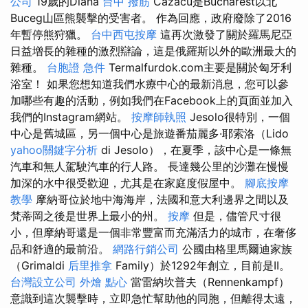
公司
19歲的Diana
台中 撥筋
Cazacu是Bucharest以北
Buceg山區熊襲擊的受害者。 作為回應，政府廢除了2016
年暫停熊狩獵。
台中西屯按摩
這再次激發了關於羅馬尼亞
日益增長的雜種的激烈辯論，這是俄羅斯以外的歐洲最大的
雜種。
台胞證 急件
Termalfurdok.com主要是關於匈牙利
浴室！ 如果您想知道我們水療中心的最新消息，您可以參
加哪些有趣的活動，例如我們在Facebook上的頁面並加入
我們的Instagram網站。
按摩師執照
Jesolo很特別，一個
中心是舊城區，另一個中心是旅遊番茄麗多·耶索洛（Lido
yahoo關鍵字分析
di Jesolo），在夏季，該中心是一條無
汽車和無人駕駛汽車的行人路。 長達幾公里的沙灘在慢慢
加深的水中很受歡迎，尤其是在家庭度假屋中。
腳底按摩
教學
摩納哥位於地中海海岸，法國和意大利邊界之間以及
梵蒂岡之後是世界上最小的州。
按摩
但是，儘管尺寸很
小，但摩納哥還是一個非常豐富而充滿活力的城市，在奢侈
品和舒適的最前沿。
網路行銷公司
公國由格里馬爾迪家族
（Grimaldi
后里推拿
Family）於1292年創立，目前是II。
台灣設立公司
外燴 點心
當雷納坎普夫（Rennenkampf）
意識到這次襲擊時，立即急忙幫助他的同胞，但離得太遠，