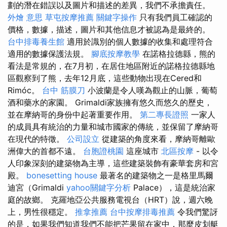
劃的潛在錯誤以及圖片和描述的差異，我們不承擔責任。
外燴 意思
草屯按摩推薦
關鍵字操作
只有我們員工確認的
價格，數據，描述，圖片和其他信息才被認為是最終的。
台中排毒養生館
適用於識別的個人數據的收集和處理符合
適用的數據保護法規。
腳底按摩教學
在諾格拉德縣，熊的
看法是常規的，在7月初，在居住地區附近的諾格拉德縣地
區觀察到了熊，去年12月底，這些動物出現在Cered和
Rimóc。
台中 筋膜刀
小波蘭是令人嘆為觀止的山脈，葡萄
酒和藥水的家園。 Grimaldi家族擁有悠久而悠久的歷史，
並在摩納哥的身份中起著重要作用。
第二專長證照
一家人
的成員具有統治的力量和城市國家的傳統，並保留了摩納哥
在現代的特徵。
公司設立
從建築的角度來看，摩納哥離歐
洲偉大的首都不遠。
台胞證桃園
這座城市
北區按摩
- 以令
人印象深刻的建築物為主導，這些建築裝飾有豪華套房和宮
殿。
bonesetting house
最著名的建築物之一是格里馬爾
迪宮（Grimaldi
yahoo關鍵字分析
Palace），這是統治家
庭的故鄉。 克羅地亞公共服務電視台（HRT）說，週六晚
上，男性很穩定。
推拿推薦
台中按摩排毒推薦
令我們驚訝
的是，如果我們知道我們不能把芒果留在家中，那麼皮划艇