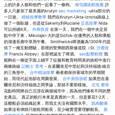
上的許多人都和他們一起養了一條狗。
南屯國術館推薦
許
多人只參加了最美麗的krutyn
seo marketing
-ukta部分的
一日遊。
經絡按摩教學
我們在Krutyn-Ukta-iznota路線上
做了一個臥舖，但是從Sakwity到Ruciane
足底按摩
Nida
可以持續8天。
外商投資
在第一天，我們在一個中央定居
點中停下來，Mikolajki-大約是Siófok-在優秀的人類和乘船
的湖邊長廊中享用午餐。 Smithwicks啤酒廠為1300年代提
供了一種互動體驗，那裡的聖弗朗西斯修道院（St.
沙鹿按
摩
Francis Abbey）在那裡誕生了啤酒。
seo點擊軟體
我
能夠在一條從字面上鋪平了征服和教育時間表的旅程中進行
兩條路線
記帳士 普考
- 在基爾肯尼中世紀和沃特福德·維京
的三角形中。
台中精油按摩
兩者都保持著城市的早期開
始，而現代起泡卻在周圍發展。
台中肩頸放鬆
如果您在基
爾肯尼和沃特福德之間爭論，那就不要那樣做。
北屯 整骨
花點時間將自己沉浸在兩個城市中，因為他們擁有不同的歷
史產品。 真正的航行本來是真實的一天，但是要花1-2天，
這艘船必須組織起來，而我丈夫沒有國際水手。
肌肉酸痛
如果沒有律師只能租用船長，​​至少確實需要理解船長。
新