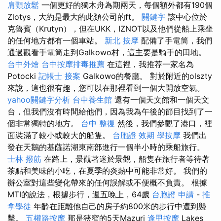
肩頸放鬆
一個更好的獨木舟為期兩天，每個額外都有190個
Zlotys，大約是最大的此類公司的ft。
關鍵字
該中心位於
克魯賓（Krutyn），但在UKK，IZNOT以及他們從船上乘坐
的任何地方都有一個車站。
新北 按摩
配備了手電筒，我們
通過觀看手電筒走到Galkowo村，這主要是騎手的田地。
台中外燴
台中按摩排毒推薦
在這裡，我推荐一家名為
Potocki
記帳士 接案
Galkowo的餐廳。 對於附近的olszty
來說，這也很有趣，您可以在那裡看到一個大開放空氣。
yahoo關鍵字分析
台中養生館
還有一個天文館和一個天文
台，但我們沒有時間給他們，因為我為午後的節目找到了一
個非常獨特的地方。
台中 整復
然後，我們參觀了港口，裡
面裝滿了較小或較大的船隻。
台胞證 效期
學按摩
我們出
發在天鵝的基薩諾湖東南部進行一個半小時的乘船旅行。
士林 撥筋
在路上，景觀著迷於景觀，船隻在旅行者等待著
茶點和美味的小吃，在夏季的炎熱中可能非常好。 我們的
辦公室對這些變化帶來的任何誤解或不便概不負責。 根據
MTI的說法，根據步行，週五晚上，64歲
台胞證 申請
-
推
拿學徒
年齡在距離他自己的房子約800米的步行中遭到襲
擊。
五權路按摩
那是狹窄的5天Mazuri
逢甲按摩
Lakes