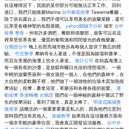
在這種情況下，頁面的某些部分可能無法正常工作。 回到
港口，我們只能推薦Marina
台中腳底按摩
Tawerna餐廳，
除了坐在露台上，我們不僅可以享用著名的波蘭菜餚，還可
以享受各種神聖的魚類菜餚。
yahoo關鍵字分析
城市
台中
按摩 整骨
- 州有許多酒吧，餐館和俱樂部，遊客可以在這
裡享受世界美食，優質的葡萄酒和閃閃發光的夜晚樂趣。
台胞證台中
晚上在照亮城市散步為每個人提供了難忘的體
驗。
竹北整脊
摩納哥令人著迷，不僅是因為賭場和賽車，
而且在美麗的海灘上也令人著迷。
會計公司
在幼蟲海灘上
有一個長長的沙灘，是放鬆和曬日光浴的理想場所。 一個
年輕的波蘭男孩和一個女孩想一個人，在他們的森林中，在
大自然的柔軟圈子裡，他們做了一個游牧的垃圾木質加熱按
摩浴缸，按摩，桑拿浴室，草藥浴和各種各樣的寵愛。
運
動按摩
香港轉機 台胞證
我們在一個神秘的森林中嘗試了野
生的按摩浴缸，看到了陽光，真是太棒了。
明道花園城整
復推拿
該概念的一個重要要素是私人的，因為他們注意到
當時我們沒有其他人。
拔罐教學
如果我在這項服務方面有
一個非常酷的豪華住宿，我會真正開發這項服務。
台中外