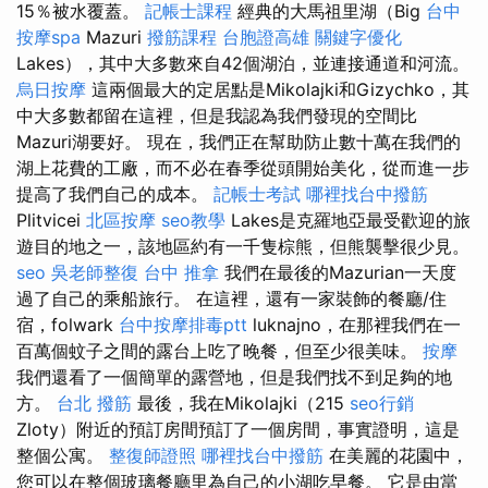
15％被水覆蓋。
記帳士課程
經典的大馬祖里湖（Big
台中
按摩spa
Mazuri
撥筋課程
台胞證高雄
關鍵字優化
Lakes），其中大多數來自42個湖泊，並連接通道和河流。
烏日按摩
這兩個最大的定居點是Mikolajki和Gizychko，其
中大多數都留在這裡，但是我認為我們發現的空間比
Mazuri湖要好。 現在，我們正在幫助防止數十萬在我們的
湖上花費的工廠，而不必在春季從頭開始美化，從而進一步
提高了我們自己的成本。
記帳士考試
哪裡找台中撥筋
Plitvicei
北區按摩
seo教學
Lakes是克羅地亞最受歡迎的旅
遊目的地之一，該地區約有一千隻棕熊，但熊襲擊很少見。
seo
吳老師整復
台中 推拿
我們在最後的Mazurian一天度
過了自己的乘船旅行。 在這裡，還有一家裝飾的餐廳/住
宿，folwark
台中按摩排毒ptt
luknajno，在那裡我們在一
百萬個蚊子之間的露台上吃了晚餐，但至少很美味。
按摩
我們還看了一個簡單的露營地，但是我們找不到足夠的地
方。
台北 撥筋
最後，我在Mikolajki（215
seo行銷
Zloty）附近的預訂房間預訂了一個房間，事實證明，這是
整個公寓。
整復師證照
哪裡找台中撥筋
在美麗的花園中，
您可以在整個玻璃餐廳里為自己的小湖吃早餐。 它是由當