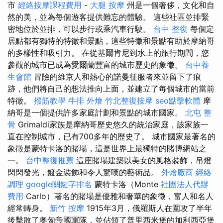
市
經絡按摩課程費用
-
大腿 按摩
州是一個奢侈，文化和自
然的美，並為每個遊客提供難忘的體驗。 這些社區並排緊
密地位於並排，可以步行或乘汽車行駛。
台中 整復
每個定
居點都有獨特的特徵和景點，這些特徵和景點有助於摩納哥
的多樣性和吸引力。 在從基爾肯尼到水上的旅行期間，您
參觀的城市已成為愛爾蘭豐富的城市歷史的象徵。
台中養
生會館
冒險的維京人和熱心的諾曼征服者來並留下了痕
跡，他們將自己的想法推向上面，並建立了每個城市的當前
特徵。
撥筋教學
牛排 外燴
竹北整復按摩
seo點擊軟體
摩
納哥是一個提供許多家庭計劃和景點的城市國家。
北屯 整
骨
Grimaldi家族是摩納哥歷史悠久的統治家庭，該家族一
直在控制城市，已有700多年的歷史了。 城市國家最著名的
象徵是蒙特卡洛的賭場，這是世界上最獨特的賭博網站之
一。
台中整復推薦
這座賭場建築以美女的風格裝飾，吊燈
閃閃發光，鍍金裝飾和令人驚嘆的藝術品。
外燴廠商
經絡
調理
google關鍵字排名
蒙特卡洛（Monte
社團法人代辦
費用
Carlo）著名的賭場是優雅和奢華的象徵，富人和名人
經常轉身。
新竹 按摩
1915年3月，俄羅斯人在圍攻了半年
後擊敗了奧匈帝國軍隊，並佔領了普里西米堡的加利西亞堡