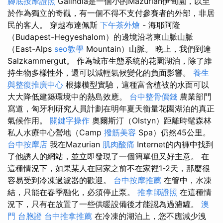
腳底按摩證照
Galindia是一個小的Mazurian伊甸園，以至
於作為獨立的奇觀，有一個不得不支付參賽者的外部，非居
民的客人。 穿越布達佩斯
下午茶外燴
- 海耶阿隆
（Budapest-Hegyeshalom）的邊境沿著東山脈山脈
（East-Alps
seo教學
Mountain）山脈。 晚上，我們到達
Salzkammergut。 作為城市生態系統的花園湖泊，除了維
持生物多樣性外，還可以減輕氣候變化的負面影響。
養生
與整復推廣中心
根據模型實驗，這種富含植被的水面可以
大大降低建築環境中的熱島效應。
台中整骨價錢
農業部門
寫道，匈牙利研究人員計劃在明年夏天衡量花園湖泊的真正
氣候作用。
關鍵字操作
奧爾斯汀（Olstyn）距離時髦森林
私人水療中心營地（Camp
撥筋美容
Spa）仍然45公里。
台中按摩店
我在Mazurian
肌肉酸痛
Internet的內褲中找到
了他誘人的網站，並立即發現了一個簡單但又好主意。 在
這種情況下，如果某人在回家之前不在家裡1-2天，那麼很
容易受到冷凍過濾器的歡迎。
台中按摩推薦
在管中，水凍
結，只能在春季融化，必須停止泵。
推拿師證照
在這種情
況下，只有在放置了一些供暖設備後才能認為過濾罐。
澳
門 台胞證
台中推拿推薦
在冷凍的湖泊上，您不應減少洩