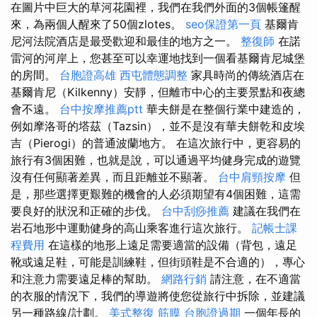
在圖片中巨大的草河花園裡，我們在我們外面的3個帳篷醒
來，為兩個人醒來了50個zlotes。
seo保證第一頁
基爾肯
尼河法院酒店是最受歡迎和最佳的地方之一。
整復師
在諾
雷河的河岸上，您甚至可以幸運地找到一個看基爾肯尼城堡
的房間。
台胞證高雄
西屯體態調整
家具時尚的傳統酒店在
基爾肯尼（Kilkenny）安靜，但離市中心的主要景點和夜總
會不遠。
台中按摩推薦ptt
華夫餅是在整個行業中建造的，
例如摩洛哥的塔茲（Tazsin），並不是沒有華夫餅乾和皮埃
吉（Pierogi）的普通波蘭地方。 在這次旅行中，更容易的
旅行有3個困難，也就是說，可以通過平均健身完成的遊覽
沒有任何顯著差異，而且距離並不顯著。
台中肩頸按摩
但
是，那些選擇更艱難的機會的人必須期望有4個困難，這需
要良好的狀況和正確的步伐。
台中刮痧推薦
建議在我們在
岩石地形中運動健身的高山乘客進行這次旅行。
記帳士課
程費用
在這樣的地形上遠足需要適當的設備（背包，遠足
靴或遠足鞋，可能是訓練鞋，但街頭鞋是不合適的），專心
和注意力需要遠足棒的幫助。
網路行銷
請注意，在不適當
的衣服的情況下，我們的導遊將使您從旅行中拆除，並建議
另一種路線/計劃。
美式整復 筋膜
台胞證過期
一個年長的