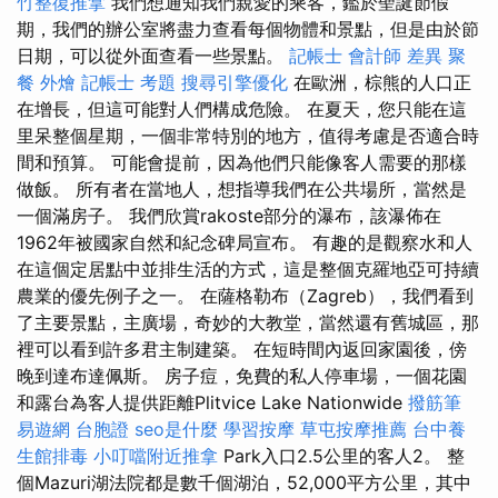
竹整復推拿
我們想通知我們親愛的乘客，鑑於聖誕節假
期，我們的辦公室將盡力查看每個物體和景點，但是由於節
日期，可以從外面查看一些景點。
記帳士 會計師 差異
聚
餐 外燴
記帳士 考題
搜尋引擎優化
在歐洲，棕熊的人口正
在增長，但這可能對人們構成危險。 在夏天，您只能在這
里呆整個星期，一個非常特別的地方，值得考慮是否適合時
間和預算。 可能會提前，因為他們只能像客人需要的那樣
做飯。 所有者在當地人，想指導我們在公共場所，當然是
一個滿房子。 我們欣賞rakoste部分的瀑布，該瀑佈在
1962年被國家自然和紀念碑局宣布。 有趣的是觀察水和人
在這個定居點中並排生活的方式，這是整個克羅地亞可持續
農業的優先例子之一。 在薩格勒布（Zagreb），我們看到
了主要景點，主廣場，奇妙的大教堂，當然還有舊城區，那
裡可以看到許多君主制建築。 在短時間內返回家園後，傍
晚到達布達佩斯。 房子痘，免費的私人停車場，一個花園
和露台為客人提供距離Plitvice Lake Nationwide
撥筋筆
易遊網 台胞證
seo是什麼
學習按摩
草屯按摩推薦
台中養
生館排毒
小叮噹附近推拿
Park入口2.5公里的客人2。 整
個Mazuri湖法院都是數千個湖泊，52,000平方公里，其中