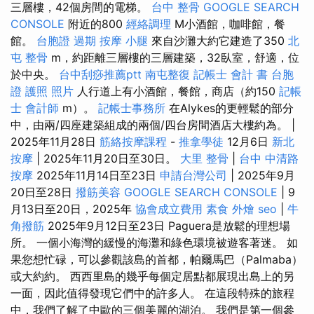
三層樓，42個房間的電梯。
台中 整骨
GOOGLE SEARCH
CONSOLE
附近的800
經絡調理
M小酒館，咖啡館，餐
館。
台胞證 過期
按摩 小腿
來自沙灘大約它建造了350
北
屯 整骨
m，約距離三層樓的三層建築，32臥室，舒適，位
於中央。
台中刮痧推薦ptt
南屯整復
記帳士 會計 書
台胞
證 護照 照片
人行道上有小酒館，餐館，商店（約150
記帳
士 會計師
m）。
記帳士事務所
在Alykes的更輕鬆的部分
中，由兩/四座建築組成的兩個/四台房間酒店大樓約為。 |
2025年11月28日
筋絡按摩課程
-
推拿學徒
12月6日
新北
按摩
| 2025年11月20日至30日。
大里 整骨
|
台中 中清路
按摩
2025年11月14日至23日
申請台灣公司
| 2025年9月
20日至28日
撥筋美容
GOOGLE SEARCH CONSOLE
| 9
月13日至20日，2025年
協會成立費用
素食 外燴
seo
|
牛
角撥筋
2025年9月12日至23日 Paguera是放鬆的理想場
所。 一個小海灣的緩慢的海灘和綠色環境被遊客著迷。 如
果您想忙碌，可以參觀該島的首都，帕爾馬巴（Palmaba）
或大約約。 西西里島的幾乎每個定居點都展現出島上的另
一面，因此值得發現它們中的許多人。 在這段特殊的旅程
中，我們了解了中歐的三個美麗的湖泊。 我們是第一個參