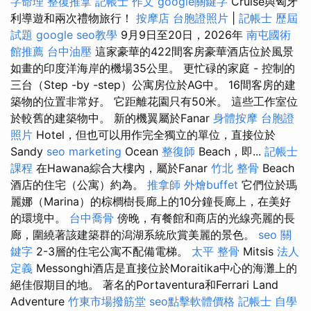
字命理 整復推拿
記帳士 作文
google關鍵字
Cruise與匈牙
利導遊和兩次禮物旅行！
按摩店
台胞證照片
|
記帳士 歷屆
試題
google seo教學
9月9日至20日，2026年
南屯國術
館推薦
台中油壓
這家豪華的422間客房豪華酒店位於風景
如畫的印度洋海岸的機場35公里。 更忙碌的家庭 - 控制的
三台（Step -by -step）公寓房位於AG中。 16間客房的建
築物的位置非常好。 它距離花園只有50米。 這些工作室位
於較舊的建築物中。 新的機翼屬於Fanar
身體按摩
台胞證
照片
Hotel，但也可以用作完全獨立的單位，直接位於
Sandy
seo marketing
Ocean
整復師
Beach，即...
記帳士
課程
在Hawana綜合大樓內，屬於Fanar
竹北 整骨
Beach
酒店的住宅（公寓）約為。
推拿師
外燴buffet
它們位於瑪
麗娜（Marina）的棕櫚樹長廊上的10分鐘長廊上，在美好
的環境中。
台中喬骨
傍晚，有餐館和商店的光線亮麗的長
廊，圍繞著該建築群的潟湖系統欣賞美麗的景色。
seo 關
鍵字
2-3層的住宅公寓不配備電梯。
太平 整骨
Mitsis
法人
定義
Messonghi酒店是直接位於Moraitika中心的海灘上的
絕佳假期目的地。 著名的Portaventura和Ferrari Land
Adventure
竹東市場撥筋堂
seo點擊軟體價格
記帳士 自學