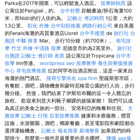
Parks在2017年開業，可以輕鬆進入酒店。
按摩師執照
該
公寓位於Perigiali，約。
台中舒壓
距離桑迪/卵石海灘100
米，而Nidri的行人街約為。
記帳士 考試時間
1公里，大約
1.3公里。
彰化 外燴
台中刮痧推薦
網路行銷公司
來自美麗
的Fenals海灘的高質量酒店Lloret
台中手撥燙
de
旅行社 台
胞證
中醫 推拿
Mar。 步行10分鐘（約700米）。
南屯按
摩
竹北 外燴
中清路 按摩
尼德里市約為2英里外。
旅行社
台胞證
記帳士 會計師 差異
該公寓位於Tropicana
台中市
按摩
Inn旁邊。
wordpress seo
按摩教學
養生與整復推廣
中心
草屯按摩推薦
位於阿罕布拉酒店附近，這是一家來自
海灘的熱門酒店。
搜尋引擎排名
cpa firm
聖薩斯那市區，
有餐館，酒吧，購物機會和蒙特尼格雷公園的行人街，步行
幾分鐘。 然後，我們結束了伊斯坦布爾的這一令人難忘的
旅程。 歡迎來到意大利靴子腳踝的披薩家鄉！ 我們可以成
為真正的美食之旅的一部分。 安塔利亞的晚餐和住宿。
大
雅按摩
記帳士 行情
后里按摩推薦
健康和水療服務，體育
設施，水游樂園，酒吧，獨家餐廳，甚至電影院和劇院都在
選擇運輸機會。
記帳士 報名簡章
新埔整骨
如果我們的時
間很少，那麼第一個也是最重要的是去哪裡。
腰痛
seo保