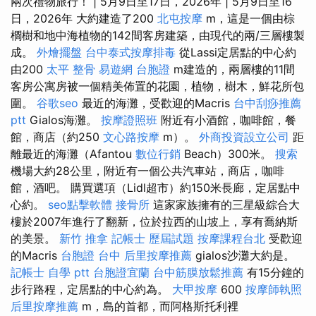
兩次禮物旅行！ | 5月9日至17日，2026年 | 5月9日至16
日，2026年 大約建造了200
北屯按摩
m，這是一個由棕
櫚樹和地中海植物的142間客房建築，由現代的兩/三層樓製
成。
外燴擺盤
台中泰式按摩排毒
從Lassi定居點的中心約
由200
太平 整骨
易遊網 台胞證
m建造的，兩層樓的11間
客房公寓房被一個精美佈置的花園，植物，樹木，鮮花所包
圍。
谷歌seo
最近的海灘，受歡迎的Macris
台中刮痧推薦
ptt
Gialos海灘。
按摩證照班
附近有小酒館，咖啡館，餐
館，商店（約250
文心路按摩
m）。
外商投資設立公司
距
離最近的海灘（Afantou
數位行銷
Beach）300米。
搜索
機場大約28公里，附近有一個公共汽車站，商店，咖啡
館，酒吧。 購買選項（Lidl超市）約150米長廊，定居點中
心約。
seo點擊軟體
接骨所
這家家族擁有的三星級綜合大
樓於2007年進行了翻新，位於拉西的山坡上，享有喬納斯
的美景。
新竹 推拿
記帳士 歷屆試題
按摩課程台北
受歡迎
的Macris
台胞證 台中
后里按摩推薦
gialos沙灘大約是。
記帳士 自學 ptt
台胞證宜蘭
台中筋膜放鬆推薦
有15分鐘的
步行路程，定居點的中心約為。
大甲按摩
600
按摩師執照
后里按摩推薦
m，島的首都，而阿格斯托利裡