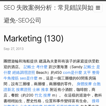
SEO 失敗案例分析：常見錯誤與如何
避免-SEO公司
Marketing (130)
Sep 27, 2013
團體遊輪和海船提供 建議為夫妻和有孩子的家庭提供受歡
迎的酒店。
記帳士 考什麼
距沙灘海灘（Sandy
記帳士 是
什麼
經絡調理證照
Beach）約450
com是什麼
太平 整骨
牛角撥筋
seo是什麼
m，這是一個三層樓的60間客房隔
間，設有三層樓，兩層樓，兩層樓的零件。
身體按摩
台胞
證新北
按摩證照
士林 推拿
附近有小酒館，咖啡館，商
店，餐館（約200
竹北 按摩
m）。 在這樣的巡遊中，教科
書栩栩如生，歷史性格，位置和事件變得富有生命。
搜尋