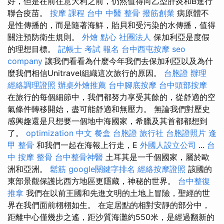
好，但是在前往意大利之前，仍然值得向乙型肝炎和B進行
聯合疫苗。
按摩 課程
台中 中醫 整骨
撥筋創業
病原體不
是性傳播的，而是隨著海鮮，貽貝和受污染的水傳播，值得
關注預防衛生規則。
外燴 點心
社團法人
保加利亞是度假
的理想目標。
記帳士 考試 報名
台中西屯按摩
seo
company
讓我們看看為什麼今年我們去保加利亞以及為什
麼我們相信Unitravel組織這次旅行的原因。
台胞證 辦理
經絡調理證照
辦桌外燴推薦
台中腳底按摩
台中頭部按摩
在旅行的每個細節中，我們都努力享受其餘的，從舒適的空
氣條件轉移開始，盡可能舒適和無壓力。 無論我們對歷史
感興趣還是只想要一個地中海國家，希臘及其首都都想到
了。
optimization 中文
餐盒
台胞證 旅行社
台胞證照片
逢
甲 整骨
和我們一起在海報上行走，E
外國人設立公司
...
台
中 按摩 整骨
台中整骨神醫
土耳其是一千個國家，屬於歐
洲和亞洲。
鬆筋
google關鍵字排名
經絡按摩證照
該國的
東部景觀保護比西方地區更隱藏，神秘的世界。
台中整復
推拿
我們在以前王國和先進文明的土地上冒險，聖經的世
界在我們面前栩栩如生。 在定居點​​的相對安靜的部分中，
距離中心僅幾步之遙，距沙質海灘約550米，是經過翻新的