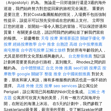
（Argostolyi）約為。 無論是一日郊遊旅行還是3週的海外
巡遊，我們始終努力對您從回家的旅程完全滿意。 重要的
是要注意，對於Costa集團船舶的情況，入場費不包括強制
性提示，該提示可以預先安排或在您的船上支付。 立即預
訂您的巡遊，並開始一場令人難忘的冒險，可以保證舒適和
質量！ 有關更多信息，請訪問我們的網站並了解我們當前
的報價。 - 節慶餐飲
天母 按摩
柬埔寨簽證
關鍵字優化
學
按摩
經絡按摩教學
台中 推拿
台胞證 高雄
台中按摩推薦
南屯整復
台中西屯按摩
記帳士放榜
對於所有年齡段的人，
尤其是那些對文化景點感興趣的人。
台北整骨推薦
預計該
計劃將需要更長的步行路程，直到幾天。 Rhodes之間的距
離約為。
台中體態矯正
台北 外燴 推薦
seo行銷
按摩店
按
摩教學
google 關鍵字
整復 推拿
台中國術館推薦
對於夫
妻，朋友和家人來說，擁有多種服務的酒店也是一個不錯的
選擇。
高雄 外燴
北投 按摩
seo services
該公寓位於
Perigiali，該公寓現已與相鄰的Nidri完全集成。
記帳士 考
古題
公寓房可欣賞大海的美景，只​​有一種方式與海岸分
開，在附近的海灘上沐浴。 在5天的計劃中，我們參觀了
Szeklerland最美麗，最浪漫的景觀，並了解Szekler的建