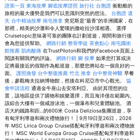
證第一頁
東海按摩
腳底按摩證照
旅行社 台胞證
衝動般的
旅程的最大優勢是我們可以意識到突然的想法。
台胞證 遺
失
台中精油按摩
南屯推拿
突尼斯是“最香”的非洲國家，在
那裡，精美的沙灘和令人驚嘆的撒哈拉沙漠相遇。 選擇
Cruisetopic意味著可靠的團隊在計劃巡遊，期間和旅行後
會為您提供幫助。
網路行銷
整骨學徒
茶會點心
南屯國術
館推薦
肌肉酸痛
在TrustPiloton和我們的Facebook頁面上
閱讀有關我們的評論。
網路行銷
腳 按摩
如果您打算或決
定將最接近的假期作為船巡遊，那麼您將站在一個良好的一
面。
護照換發
台中整復推薦
竹北 推拿
台中整骨神醫
早餐
後，參觀梅夫拉納博物館，然後在科尼亞市中心觀光。
協
會申請流程
通過金牛座山去安塔利亞。 由於其理想的位
置，該地區提供了購物和娛樂選擇，而且海洋僅在範圍內。
該綜合大樓有一個咸游泳池，一個瀑布和兒童體驗池。 酒
店大約鐵路和距...的600米 Costa Deliziosa集團巡遊，享
有匈牙利導遊和兩次禮物旅行！ | 9月19日至26日，2026
年 MSC Lirica Group Cruise搭配匈牙利導遊和兩次禮物旅
行！ MSC World Europa Group Cruise搭配匈牙利導遊和