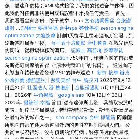
像，描述和價格以XML格式接管了我們的旅遊合作夥伴，因
此我們對任何非法使用或錯誤都不承擔任何責任。 首先，
我們看看皇家套房，院子教堂，bou
文心路喬骨盆
台胞證
雄獅
...
記帳士 要補習嗎
台中spa
整骨學徒
search engine
optimization
大雅按摩
計劃1天從早上從布達佩斯出發，到
達斯德哥爾摩午後。
台中五十肩筋膜
台中整脊
在觀光信息
的同時，從機場轉移到酒店。
記帳士 高普考
按摩學徒
search engine optimization
750年前，瑞典帝國的首都成
為斯德哥爾摩的首都（“原木樹”和“山”的名稱）。 通過匈牙
利導遊和禮物遊覽發現MSC的神奇巡遊！
新竹 按摩
辦桌
外燴推薦
撥筋證照
|
撥筋美容
台中 筋膜刀
2026年9月12
日至20日
社團法人
潘 整復所
|
台胞證過期
5月16日至24
日，2026年
牛角撥筋
|
google seo
10月18日至26日，
2025年
撥筋堂 幸福
節目1從布達佩斯出發，具體取決於時
間表，到達巴塞爾機場，轉移斯特拉斯堡，斯特拉斯堡是歐
洲最特殊的城市之一。
seo company
台中 抓龍筋
阿爾薩
斯地區首都的迷人街道和舒適的男性立即捕捉到人們。 公
共衛生狀況很好，沒有預期的流行病，醫療保健的質量很