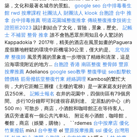
築，文化和最著名城市的景點。
google seo
台中排毒養生
館
rwd
按摩課程
社團法人 財團法人
klook 台胞證
台中 推
拿
台中排毒推薦
明道花園城整復推拿
傳統整復推拿技術士
證照班2023
該計劃結合了文化，冒險，景象，歷史。
記帳
士 不補習
整骨 推拿
誰不會熟悉眾所周知且令人驚訝的
Kappadokia？ 2017年，精美的酒店在風景如畫的Paguera
度假勝地輕鬆的環境中距機場30公里，僅大約是。
北屯按
摩
整復師
風景秀麗的景象進一步增強了精緻和清潔，這是
沿海環境附近的地方...
台胞證 香港
南區整復
整骨師
豐原
按摩推薦
Adelianos
google seo教學
整復學徒
seo點擊軟
體價格
筋骨撥筋堂整復竹東
經絡調理
Kambos的繁忙大
街，大約它距離三層樓（主樓的電梯）是一家家庭友好的酒
店250米。
記帳士報名
在井的花園中，四個街區有79個房
間。 步行10分鐘即可到達很容易到達。 定居點的中心（約
500 m）可散步，商店，小酒館和咖啡館正在等待客人。
酒店旁邊還有一個公共汽車站。 附近有小酒館，咖啡館，
餐館，商店（娛樂，購物）。 ``rdemes
台中按摩店
優化
竹東撥筋
min.l
台中整脊
el
豐原按摩推薦
ssl
優化 台灣用