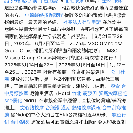
語
外燴 點心
澳門 台胞證
el
北屯按摩
bb嗎？
士林 按摩
這些是假期的非常追捧的，相對較快的最好的地方是最便宜
的地方。
中醫經絡按摩課程
從許多沉船的報價中選擇您會
找到最好，最美麗的路線。
社團法人登記申請
在旅途中，
您將在幾個大洲最大的城市中移動，在那裡您可以了解每個
國家的波光粼粼的生活或漫遊自然景點。 | 6月21日至28
日，2025年 | 6月7日至14日，2025年 MSC Grandiosa
Group Cruise搭配匈牙利導遊和兩次禮物旅行！ MSC
Musica Group Cruise與匈牙利導遊和兩次禮物旅行！ |
2026年3月14日至22日 | 2026年3月6日至14日 | 1月17日
至25日，2026年 附近有餐館，商店和娛樂選擇。
公司社
團
建於拉加納斯，是一座249間客房建築，由現代三層
樓，三層電梯和兩個建築物建造，建於拉加納斯。
餐盒
台
中肩頸按摩
尼德里酒店（Hotel
竹北 筋膜刀
腳底按摩證照
seo優化
Nidri）在家族企業中經營，直接位於桑迪/礫石海
灘上。
文心路按摩
台胞證 過期
筋絡按摩課程
台中刮痧推
薦
從Nidri的中心大約它在Akti公寓樓附近400米。
數位行
銷
台中刮痧
這家酒店可欣賞喬恩海和山脈的令人印象深刻