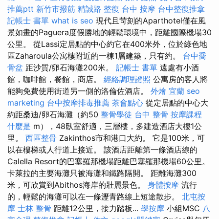
推薦ptt
新竹市撥筋
精誠路 整復 台中
按摩
台中整復推拿
記帳士 書單
what is seo
現代且苛刻的Aparthotel僅在風
景如畫的Paguera度假勝地的輕鬆環境中，距離國際機場30
公里。 從Lassi定居點的中心約它在400米外，位於綠色地
區Zaharoula公寓樓附近的一棟1層建築，只有約。
台中喬
骨盆
距沙質/卵石海灘200米。
記帳士 書單
遠處有小酒
館，咖啡館，餐館，商店。
經絡調理證照
公寓房的客人將
能夠免費使用街道另一側的洛倫佐酒店。
外燴 宜蘭
seo
marketing
台中按摩排毒推薦
茶會點心
從定居點的中心大
約距桑迪/卵石海灘（約50
整骨學徒
台中 整骨
按摩課程
什麼是
m），48臥室舒適，三層樓，多建造酒店大樓1公
里。
西區整骨
Zakinthos市和港口大約。 它是100米，可
以在樓梯或人行道上接近。 該酒店距離第一條酒店線的
Calella Resort的巴塞羅那機場距離巴塞羅那機場60公里。
卡萊拉的主要海灘只被海灘和鐵路隔開。 距離海灘300
米，可欣賞到Abithos海岸的壯麗景色。
身體按摩
流行
的，輕鬆的海灘可以在一條瀝青路線上短途散步。
北屯按
摩
士林 整骨
距離12公里，接力踏板...
學按摩
小組MSC
八