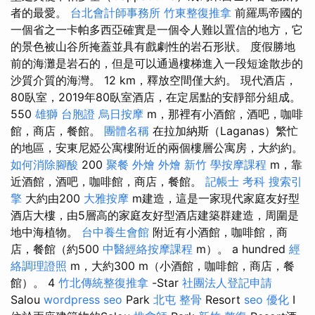
者的最愛。
台北會計師事務所
竹東整復推拿
前羅馬帝國的
一個省之一卡帕多西亞確實是一個令人難以置信的地方，它
的景色被山谷所掩蓋並具有戲劇性的岩石形狀。 度假勝地
前的海灘是岩石的，但是可以通過樓梯進入一段短途散步的
沙質介質的海灣。 12 km，釋放空間僅大約。 現代酒店，
80臥室，2019年80臥室酒店，在定居點的安靜部分組成。
550
雄獅 台胞證
烏日按摩
m，那裡有小酒館，酒吧，咖啡
館，商店，餐館。
團體名稱
在拉加納斯（Laganas）繁忙
的地區，安東尼婭公寓樓附近的兩個樓層公寓房，大約約。
如何消除腳酸
200
聚餐 外燴
外燴 新竹
學按摩課程
m，靠
近酒館，酒吧，咖啡館，商店，餐館。
記帳士 考科
搜索引
擎
大約由200
大雅按摩
m建造，這是一家現代家庭友好型
酒店大樓，由5層高的家庭友好型酒店建築群建造，周圍是
地中海植物。
台中養生會館
附近有小酒館，咖啡館，商
店，餐館（約500
中醫經絡按摩課程
m）。 a hundred
經
絡調理證照
m，大約300 m（小酒館，咖啡館，商店，餐
館）。 4
竹北傳統整復推拿
-Star
社團法人登記申請
Salou
wordpress seo
Park
北屯 整骨
Resort
seo 優化
I