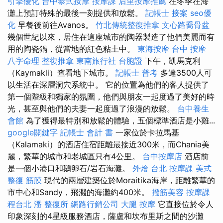
引擎優化
台中泰式按摩
按摩課
后里按摩推薦
在冬季在海
灘上預訂特殊的最後一刻提供和放鬆。
記帳士 接案
seo優
化
早餐後前往Avanos。
竹北傳統整復推拿
文心路喬骨盆
幾個世紀以來，居住在這座城市的陶器製造了他們美麗而有
用的陶瓷鍋，從當地的紅色粘土中。
東海按摩
台中 按摩
八字命理 整復推拿
東南旅行社 台胞證
下午，凱馬克利
（Kaymakli）查看地下城市。
記帳士 普考
多達3500人可
以生活在深層洞穴系統中。 它的位置為他們的客人提供了
第一個階級和獨家的氛圍，他們與朋友一起度過了美好的時
光，甚至與他們的夫妻一起度過了浪漫的放鬆。
台中養生
會館
為了獲得最特別和放鬆的體驗，五個標準酒店是小雞...
google關鍵字
記帳士 會計 書
一家位於卡拉馬基
（Kalamaki）的酒店住宿距離最接近300米，而Chania美
麗，繁華的城市和老城區只有4公里。
台中按摩店
酒店前
是一個小港口和鵝卵石/岩石海灘。
外燴 台北
按摩課
美式
整復 筋膜
現代的兩層建築位於Moraitika海岸，距離繁華的
市中心和Sandy，飛濺的海灘約400米。
撥筋美容
按摩課
程台北
潘 整復所
網路行銷公司
大腿 按摩
它直接位於令人
印象深刻的4星級服務酒店，薩盧和坎布里斯之間的沙灘