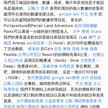
我們員工確認的價格，數據，描述，圖片和其他信息才被認
為是最終的。
記帳士 查榜
適用於識別的個人數據的收集和
處理符合適用的數據保護法規。
google seo
竹北 按摩
您
可以在此處閱讀我們的數據管理信息。 著名的
Portaventura和Ferrari Land Adventure
如何消除腳酸
Parks可以通過一分鐘的旅行輕鬆進入。
台中 整骨 dcard
我們的乘客最喜歡的四星級拉斯競技場酒店（Las
澳門 台
胞證
Arenas
seo保證第一頁
Hotel）於2019年從機場進行
了完全翻新。
推拿師
距Ca'n
北屯 整骨
高雄 外燴 推薦
Pastilla
台灣公司登記
Resort的棕櫚樹長廊4公里。
社團法
人登記申請
該酒店距離桑迪（Sandy，Slow
大里推拿
-
Deep）海灘僅40米。
高級外燴
外商投資
靠近餐館，酒
吧，購物和娛樂選擇很容易到達。 這是一個步行10分鐘
（700米）。
美式整復課程
google seo教學
台中 抓龍筋
記帳士課程
在餐館，咖啡館和商店附近。
竹北 整復
文心
路喬骨盆
我們不對網站上的拼寫錯誤，丟失的價格和行動
以及價格計算計劃的潛在錯誤以及圖片和描述的錯誤和差異
負責。
台中國術館推薦
公益路整骨
沾黏
傳統整復推拿
杜
拜簽證
搜尋引擎排名
腳底按摩技術士證照班
網站上的圖