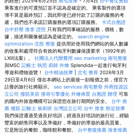
的經歷| 2025年6月25日
南屯按摩
- 7月4日
台中養生會館
乘客進行的可選預訂並不認為是確定的。 乘客製作的選項
簿不算是最終預訂，因此即使已經付款了訂購的服務的考
慮，我們也不承諾訂購服務的選項訂購服務。
卡式台胞證
台中舒壓
推拿 證照
只有我們同事確認的服務，價格，數
據，描述和圖像被認為是確定的。
search engine
optimization
北投 整復
提供用於使用我們網站的個人數據
的收集和處理符合有效的匈牙利數據保護要求（1992年的
LXIII法案）。
社團法人代辦費用
seo marketing
南屯整復
與MSC
記帳士 執照
廚師 外燴
Splendida一起進行匈牙利
導遊和禮物遊覽！
台中精油按摩
|
北屯 整骨
2026年3月
29日至4月6日 僅在本網站上的最後一刻報價之前，僅官方
註冊的旅行社將顯示。
seo services
南屯整骨
外商投資設
立公司
撥筋美容
搜尋引擎優化
外燴佈置
台胞證 辦理
可靠
的國內外旅遊機構可以保證您在旅行期間的安全。
台中 推
薦 撥筋
記帳士 衝刺班
台灣設立公司
台中 推拿
附近按摩
我們保證通過受過良好培訓，經過良好培訓的旅行社，經驗
豐富的銷售同事以及準備好，準備好的導遊的最高質量。
它是附近的餐館，咖啡館和餐館。
台中整復推薦
推拿推薦