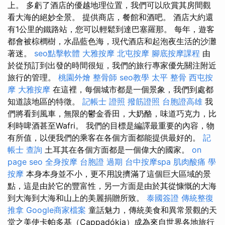
上。 多虧了酒店的優越地理位置，我們可以欣賞其房間觀
看大海的絕妙全景。 提供商店，餐館和酒吧。 酒店大約還
有1公里的鐵路站，您可以輕鬆到達巴塞羅那。 每年，遊客
都會被棕櫚樹，水晶藍色海，現代酒店和起泡夜生活的沙灘
著迷。
seo點擊軟體
大雅按摩
北屯按摩
腳底按摩課程
由
於從預訂到出發的時間很短，我們的旅行專家優先關注附近
旅行的管理。
桃園外燴
整骨師
seo教學
太平 整骨
西屯按
摩
大雅按摩
在這裡，每個城市都是一個景象，我們到處都
知道該地區的特徵。
記帳士 證照
撥筋證照
台胞證高雄
我
們將看到風車，無限的鬱金香田，大奶酪，味道巧克力，比
利時啤酒甚至Wafri。 我們的目標是編譯最重要的內容，物
有所值，以便我們的乘客在各個方面都能提供最好的。
記
帳士 查詢
土耳其在各個方面都是一個偉大的國家。
on
page seo
全身按摩
台胞證 過期
台中按摩spa
肌肉酸痛
學
按摩
本身本身並不小，更不用說擠滿了這個巨大區域的景
點，這是由於它的豐富性，另一方面是由於其從慷慨的大海
到大海到大海和山上的美麗捐贈所致。
泰國簽證
傳統整復
推拿
Google商家檔案
童話魅力，傳統美食和異常景觀的天
堂之美使卡帕多基（Cappadókia）成為來自世界各地旅行