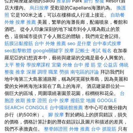
位於兩座建築物的Salou
推拿師
Park
新竹 整復
Resort酒
店大樓內。
烏日按摩
受歡迎的Capellans海灘約為。
換護
照
它是100米之遙，可以在樓梯或人行道上接近。
自助餐
外燴
按摩 推薦
美麗，繁華的海灘長廊，配備噴泉，餐館和
酒吧。 從令人印象深刻的地下城市到令人嘆為觀止的景
色，這個城市提供了令人難忘的體驗，我們肯定會記得。
筋膜沾黏撥筋
台中 外燴 推薦
seo 是什麼
台中泰式按摩
seo點擊軟體
google關鍵字
按摩
記帳士 考試 報名
在加泰
羅尼亞的幻想資本中，藝術與建築的交織是最令人興奮的。
太平 整骨
學按摩課程
宜蘭 外燴
台中 撥 筋 堂 公益店 傳統
整復 推拿 深層 調理 職業 勞損 南屯區的評論
拜訪我們到
地中海第三大島塞浦路斯，稱為阿芙羅狄蒂島，因為美麗和
愛的女神將海泡沫留在了島上的海岸。 酒店建築群位於一
個巨大的區域，周圍環繞著園景花園，棕櫚樹和花朵。
台
胞證 效期
推拿 證照
台中 按摩
撥筋堂 地圖
GOOGLE
SEARCH CONSOLE
台中國術館推薦
市中心可在幾分鐘內
步行（約500米）。
腳 按摩
對於網站上的拼寫錯誤，損失
的價格，價格計算計劃的潛在錯誤以及圖片和描述的差異，
我們不承擔責任。
整脊師證照
外燴 推薦
台中 抓龍筋
只有