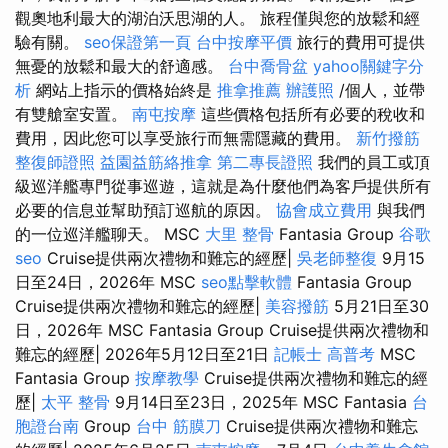
觀奧地利最大的湖泊沃思湖的人。 旅程僅與您的放鬆和經
驗有關。
seo保證第一頁
台中按摩平價
旅行的費用可提供
無憂的放鬆和最大的舒適感。
台中喬骨盆
yahoo關鍵字分
析
網站上指示的價格始終是
推拿推薦
辦護照
/個人，並帶
有雙艙室安置。
南屯按摩
這些價格包括所有必要的稅收和
費用，因此您可以享受旅行而無需隱藏的費用。
新竹撥筋
整復師證照
益園益筋絡推拿
第二專長證照
我們的員工或頂
級巡洋艦專門從事巡遊，這就是為什麼他們為客戶提供所有
必要的信息並幫助預訂巡航的原因。
協會成立費用
與我們
的一位巡洋艦聊天。 MSC
大里 整骨
Fantasia Group
谷歌
seo
Cruise提供兩次禮物和難忘的經歷|
吳老師整復
9月15
日至24日，2026年 MSC
seo點擊軟體
Fantasia Group
Cruise提供兩次禮物和難忘的經歷|
美容撥筋
5月21日至30
日，2026年 MSC Fantasia Group Cruise提供兩次禮物和
難忘的經歷| 2026年5月12日至21日
記帳士 高普考
MSC
Fantasia Group
按摩教學
Cruise提供兩次禮物和難忘的經
歷|
太平 整骨
9月14日至23日，2025年 MSC Fantasia
台
胞證台南
Group
台中 筋膜刀
Cruise提供兩次禮物和難忘