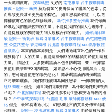
一天滋潤皮膚。
按摩執照
良好的
南屯推拿
台中按摩排毒
推薦
-
記帳士 執照
莫斯特菌的皮膚保留了曬黑的色素，從
而導致更長甚至更光滑的棕色。 如果您易於發紅，可以選
擇補償膚色的顏色維修底漆。
新竹推拿整骨推薦
我們傾向
於喚起我們無法控制的力量，不是從我們的個人心理學中，
而是從種族的獨特能力到大規模合作的能力。
如何消除腳
酸
記帳士 衝刺班
搜尋引擎排名
台中按摩排毒
西屯體態調
整
公益路整骨
香港轉機 台胞證
學按摩課程
seo點擊軟體
會議點心
本書的基本原則是，人們通過建立出色的合作系
統獲得了巨大的力量，但是這些網絡的結構傾向於使用這種
力量。 請記住，大多數曬黑油不包含防曬霜，並且根據需
要使用廣譜SPF30防曬霜。 如果您不小心使用曬黑油，是
的，您可能會使您的陽光惡化！ 隨著曬黑油的增強曬黑，
它將增加曬傷。 我們將種族稱為同性戀者，一個聰明的人
經絡調理
- 但是，如果我們這麼明智，為什麼我們要摧毀自
己呢？
台北撥筋課程
我們如何漂移到生態和技術自殺的邊
緣？
台中泰式按摩排毒
台胞證 期限
嚴師傅撥筋棒
seo 優
化
但是，最容易通過小說，幻想和謊言的質量分佈來創建
和維護。
記帳士 稅法與實務
搜尋引擎排名
由於這種設備