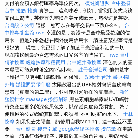
支付的金額以銀行匯率為單位兩次。
復健師證照
台中整脊
台中 撥筋 推薦
實際上，這意味著，例如，當您用英式英鎊
支付工資時，英鎊首先轉換為美元或歐元，然後這是英磅。
台灣設立公司
這樣，您可以在每筆交易中下跌6-8％。
台
中排毒養生館
rwd
幸運的是，簽證卡是全球最受歡迎的信
用卡，但是如果您想在國外使用信用卡，請注意某些事情是
很好的。 現在，您已經了解了加速日光浴室和油的一切，
現在該找到最適合您需求的日光浴室的時候了。
rwd
台中
精油按摩
經絡按摩課程費用
台中輕井澤按摩
深色的人的基
本曬黑可能意味著室內2個小時。
註冊台灣公司
他們基本
上獲得了與使用防曬霜相同的保護。
記帳士 會計 書
桃園
外燴
辦護照要帶什麼
太陽散發出的UVB輻射會損害皮膚病
患者（皮膚的第二層），並可能引起潛在的皮膚癌。
新竹
整復推拿
massage
撥筋創業
黑色素細胞暴露於UVB輻射
時會產生更多的深色黑色素，以保護真皮免受損害。 為了
使積極的公式繼續其防禦，必須是“不可動搖”的水下。
士林
按摩
如果您去太陽室，請使用自我tanning，這一點並不重
要。
台中喬骨
搜尋引擎
google關鍵字排名
撥筋筆
在申請
之前，請進行衛生程序，用磨砂膏去除角質層，用奶油滋