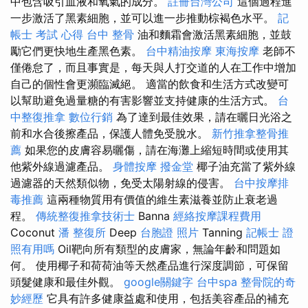
中包含吸引血液和氧氣的成分。
註冊台灣公司
這個過程進
一步激活了黑素細胞，並可以進一步推動棕褐色水平。
記
帳士 考試 心得
台中 整骨
油和麵霜會激活黑素細胞，並鼓
勵它們更快地生產黑色素。
台中精油按摩
東海按摩
老師不
僅倦怠了，而且事實是，每天與人打交道的人在工作中增加
自己的個性會更瀕臨滅絕。 適當的飲食和生活方式改變可
以幫助避免過量糖的有害影響並支持健康的生活方式。
台
中整復推拿
數位行銷
為了達到最佳效果，請在曬日光浴之
前和水合後擦產品，保護人體免受脫水。
新竹推拿整骨推
薦
如果您的皮膚容易曬傷，請在海灘上縮短時間或使用其
他紫外線過濾產品。
身體按摩
撥金堂
椰子油充當了紫外線
過濾器的天然類似物，免受太陽射線的侵害。
台中按摩排
毒推薦
這兩種物質用有價值的維生素滋養並防止衰老過
程。
傳統整復推拿技術士
Banna
經絡按摩課程費用
Coconut
潘 整復所
Deep
台胞證 照片
Tanning
記帳士 證
照有用嗎
Oil靶向所有類型的皮膚家，無論年齡和問題如
何。 使用椰子和荷荷油等天然產品進行深度調節，可保留
頭髮健康和最佳外觀。
google關鍵字
台中spa
整骨院的奇
妙經歷
它具有許多健康益處和使用，包括美容產品的補充