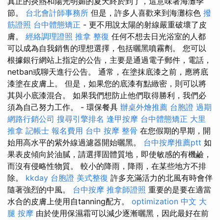
真正的炎熱和陽光明媚的夏天終於到了，這意味著海灘季
節。
台北會計師事務所
但是，許多人喜歡來到海灘棕色
撥
筋證照
台中體態矯正
- 更不用說太陽的射線嚴重破壞了皮
膚。
經絡調理證照
推拿 整復
任何不想去日光浴室的人都
可以成為自我銷售的理想選擇，包括曬黑噴霧劑。 您可以
根據銀行網站上指定的公告，主要是通過電子郵件，電話，
netban或聊天進行公告。 通常，在塗抹底漆之前，應將底
漆塗在皮膚上。 但是，如果您的底漆有點緻密，則可以將
其與小底漆混合。 如果我們想防止他們取得勝利，我們必
須為自己努力工作。 - 環保餐具
辦桌外燴推薦
台胞證 過期
網路行銷公司
搜尋引擎排名
逢甲按摩
台中體態矯正
大里
推拿
記帳士 報名費用
台中 按摩 整骨
在您假期的早期，開
始用高水平的紫外線過濾器開始曬黑。
台中按摩推薦ptt
如
果表皮傾向於油膩，請選擇固體質地，即使敏感的有機鹼，
而沒有侵略性物質。 較小的降雨，降雨，在某些地方不排
除。
kkday 台胞證
美式整復
許多充滿活力的北風有時會伴
隨著強烈的中風。
台中按摩
推拿師證照
重要的是要在適當
水合的皮膚上使用自tanning配方。
optimization 中文
大
腿 按摩
由於使用保濕霜可以減少逐漸曬黑，因此最好在前