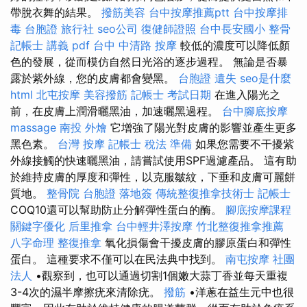
帶脫衣舞的結果。
撥筋美容
台中按摩推薦ptt
台中按摩排
毒
台胞證 旅行社
seo公司
復健師證照
台中長安國小 整骨
記帳士 講義 pdf
台中 中清路 按摩
較低的濃度可以降低顏
色的發展，從而模仿自然日光浴的逐步過程。 無論是否暴
露於紫外線，您的皮膚都會變黑。
台胞證 遺失
seo是什麼
html
北屯按摩
美容撥筋
記帳士 考試日期
在進入陽光之
前，在皮膚上潤滑曬黑油，加速曬黑過程。
台中腳底按摩
massage
南投 外燴
它增強了陽光對皮膚的影響並產生更多
黑色素。
台灣 按摩
記帳士 稅法 準備
如果您需要不干擾紫
外線接觸的快速曬黑油，請嘗試使用SPF過濾產品。 這有助
於維持皮膚的厚度和彈性，以克服皺紋，下垂和皮膚可麗餅
質地。
整骨院
台胞證 落地簽
傳統整復推拿技術士
記帳士
COQ10還可以幫助防止分解彈性蛋白的酶。
腳底按摩課程
關鍵字優化
后里推拿
台中輕井澤按摩
竹北整復推拿推薦
八字命理 整復推拿
氧化損傷會干擾皮膚的膠原蛋白和彈性
蛋白。 這種要求不僅可以在民法典中找到。
南屯按摩
社團
法人
•觀察到，也可以通過切割1個嫩大蒜丁香並每天重複
3-4次的濕半摩擦疣來清除疣。
撥筋
•洋蔥在益生元中也很