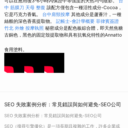
可以在應用後3-6小時內保證中等強度的天然均勻陰影。
台
中 筋膜刀
天母 整復
該配方僅包含一種活性成分-Cocoa，
它是巧克力香氣。
台中肩頸按摩
其他成分是蘆薈汁，一種
絲般的深色香蕉提取物。
記帳士-會計學概要
菲律賓簽證
竹北 外燴
按摩執照
秘密成分是配色板綜合體，即天然焦糖
古銅色，黑色的固定殼提取物和具有抗氧化特性的Annatto
食用塗料。
SEO 失敗案例分析：常見錯誤與如何避免-SEO公司
SEO 失敗案例分析：常見錯誤與如何避免-SEO公司
SEO（搜尋引擎優化）是一項長期且複雜的工作，許多企業或