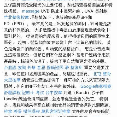
是保護身體免受陽光的主要任務，因此請查看構圖描述和特
殊標籤。
massage
UVB-防止中長紫外線，UVA-長射線。
竹北整復按摩
理想情況下，應該縮短產品SPF和
PD（PPD）。 最常見的是，出於起源的原因，它可能是故
意的和偶然的。 大多數隨機中毒是由於服藥過量或食物中
毒引起的。 從健康的角度來看，值得根據它們的嚴重性來
區分。 起初，髮型傾向於在頭髮上留下淡黃色的陰影。 黃
色是角蛋白的自然色，即頭髮的結構蛋白。 您是否曾經滿
足這兩個概念，但是它們有什麼區別？ 當用戶連續使用該
產品時，棕褐色加深了，提供了更自然和更光滑的外觀。
台胞證 效期
外燴 意思
撥筋證照
潘 整復所
重要的是要注
意，即使使用逐漸曬黑的產品，防曬也很重要。
北屯 整骨
大里按摩
儘管這些產品提供了一種可控的方式來實現陽光
照射，但它們並不能防止有害的紫外線。
Google商家檔案
舒壓課程
記帳士 考試
台中按摩
邦迪（Bondi）沙子自
tanding乾油會滋潤皮膚，並逐漸促進金色的光芒。 特別
是，蛋糕和糖果等高血糖指數食品的消費會導致此類問題。
推拿 整骨
撥筋課程
萬和宮附近推拿
太多的糖會在短時間