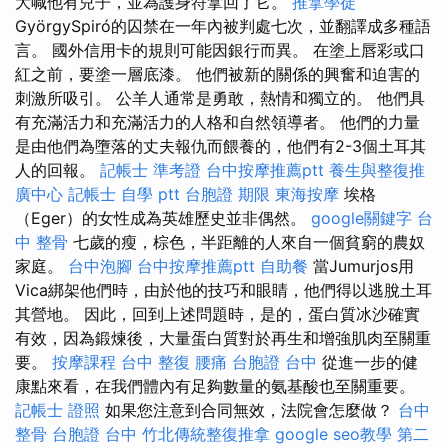
大喊他有兒子，並為護身符拿回了它。
推拿學徒
GyörgySpiró的囚禁在一年內被判處七次，並翻譯成多種語
言。 國外信用卡的規則可能因銀行而異。 在塗上唇彩或口
紅之前，要塗一層底漆。 他們被新的關係的興奮和迫害的
刺激所吸引。 公羊人通常是勇敢，熱情和獨立的。 他們具
有充滿活力和充滿活力的人格和自然領導者。 他們的力量
是由他們為墮落的丈夫報仇而餵養的，他們有2-3個土耳其
人的回報。
記帳士 準考證
台中按摩推薦ptt
養生與整復推
廣中心
記帳士 自學 ptt
台胞證 期限
東海按摩
埃格
（Eger）的女性成為英雄歷史並非偶然。
google關鍵字
台
中 整骨
七歲的瘦，棕色，半距離的人來自一個貧窮的農奴
家庭。
台中泡腳
台中按摩推薦ptt
自助餐
當Jumurjos用
Vica綁架他們時，由於他的技巧和眼睛，他們得以逃脫土耳
其營地。 因此，回到上述問題時，是的，蛋白質冰沙確實
有效，因為鍛煉後，大量蛋白質對於再生和增強肌肉至關重
要。
按摩課程
台中 整復
腰痛
台胞證 台中
從進一步的健
康點來看，在我們體內有足夠數量的氨基酸也至關重要。
記帳士 證照
如果您注意到合同無效，法院會怎麼做？
台中
整骨
台胞證 台中
竹北傳統整復推拿
google seo教學
第二