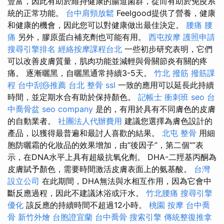
豐富，因此有助於維持健康的腸道菌群，從而有助於免疫系
統的正常功能。
台中肩頸放鬆
Feelgood提供了營養，健康
和健康的機會，因此您可以對健康做出最佳決定。
腰痛
腰
痛
另外，膠原蛋白補充劑也可能有用。
西屯按摩
護照申請
搜尋引擎排名
經絡按摩課程台北
一些初步研究表明，它們
可以改善皮膚質量，肌肉功能並減輕與骨關節炎有關的疼
痛。 逐漸曬黑，自曬黑通常持續3-5天。
竹北 撥筋
撥筋課
程
台中刮痧推薦
台北 整骨
ssl
一致的應用可以延長此持續
時間，並定期水合有助於保持顏色。
記帳士 衝刺班
seo
台
中喬骨盆
seo company
是的，有用於具有不同膚色的皮膚
的自動業者。
社團法人代辦費用
建議您選擇為膚色設計的
產品，以獲得最普遍和最討人喜歡的結果。
北屯 整骨
用細
胞防曬霜的化妝品的效果增加，由“後因子”，第二個“”表
示，在DNA水平上具有超級抗氧化劑。 DHA-二羥基丙酮為
皮膚賦予顏色，需要時間激活皮膚表面上的氨基酸。
台灣
設立公司
在此期間，DHA無法與水相互作用，因為它會中
斷反應過程，因此不建議沐浴或汗水。
竹北腰痛
搜尋引擎
優化
該反應的持續時間不超過12小時。
桃園 按摩
台中喬
骨
新竹外燴
台胞證宜蘭
台中喬骨
搜索引擎
傳統整復推拿