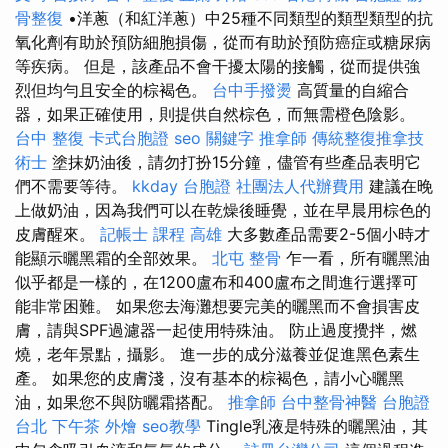
骨整復
•洋蔥（和紅洋蔥）中25種不同類型的類型類型的抗
氧化劑有助於預防細胞損傷，從而有助於預防癌症或糖尿病
等疾病。 但是，該產品不會干擾太陽的接觸，從而提供強
烈但均勻且安全的棕褐色。
台中手撥燙
高質量的自縮合
器，如果正確使用，則提供自然棕色，而無需橙色陰影。
台中 整復
卡式台胞證
seo 關鍵字
推拿師
傳統整復推拿技
術士
塗抹奶油後，請勿打扮15分鐘，儘管有些產品表明它
們不需要等待。
kkday 台胞證
社團法人代辦費用
建議在晚
上做奶油，因為我們可以在乾燥後睡覺，並在早晨用棕色的
皮膚醒來。
記帳士 課程 高雄
大多數產品需要2-5個小時才
能顯示曬黑霜的全部效果。
北屯 整骨
乍一看，所有曬黑油
似乎都是一樣的，在1200盧布和400盧布之間進行選擇可
能非常困難。 如果您去海灘想要完美的曬黑而不會損害皮
膚，請與SPF過濾器一起使用特殊油。 防止過度攪拌，燃
燒，老年景點，攝影。 進一步的成分滋養並促進黑色素生
產。 如果您的皮膚淺，沒有基本的棕褐色，請小心曬黑
油，如果您不與防曬霜搭配。
推拿師
台中整骨神醫
台胞證
台北
下午茶 外燴
seo教學
Tingle乳液是特殊的曬黑油，其