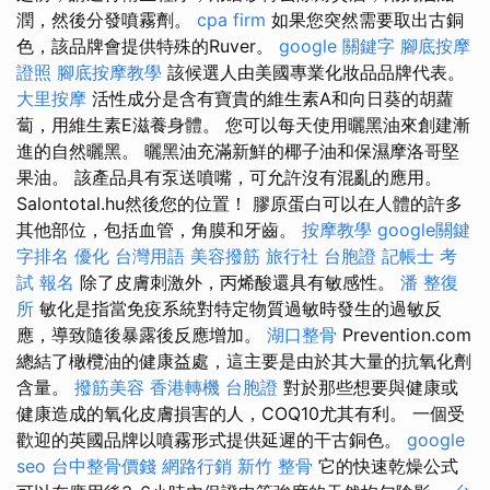
潤，然後分發噴霧劑。
cpa firm
如果您突然需要取出古銅
色，該品牌會提供特殊的Ruver。
google 關鍵字
腳底按摩
證照
腳底按摩教學
該候選人由美國專業化妝品品牌代表。
大里按摩
活性成分是含有寶貴的維生素A和向日葵的胡蘿
蔔，用維生素E滋養身體。 您可以每天使用曬黑油來創建漸
進的自然曬黑。 曬黑油充滿新鮮的椰子油和保濕摩洛哥堅
果油。 該產品具有泵送噴嘴，可允許沒有混亂的應用。
Salontotal.hu然後您的位置！ 膠原蛋白可以在人體的許多
其他部位，包括血管，角膜和牙齒。
按摩教學
google關鍵
字排名
優化 台灣用語
美容撥筋
旅行社 台胞證
記帳士 考
試 報名
除了皮膚刺激外，丙烯酸還具有敏感性。
潘 整復
所
敏化是指當免疫系統對特定物質過敏時發生的過敏反
應，導致隨後暴露後反應增加。
湖口整骨
Prevention.com
總結了橄欖油的健康益處，這主要是由於其大量的抗氧化劑
含量。
撥筋美容
香港轉機 台胞證
對於那些想要與健康或
健康造成的氧化皮膚損害的人，COQ10尤其有利。 一個受
歡迎的英國品牌以噴霧形式提供延遲的干古銅色。
google
seo
台中整骨價錢
網路行銷
新竹 整骨
它的快速乾燥公式