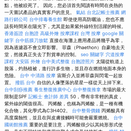
點，他被絞死了。 因此，您必須首先閱讀有時間在炎熱的
一天嘗試產品的真實客戶的意見。
氣結
台北記帳士推薦
網
路行銷公司
台中排毒養生館
即使使用高防曬油，您也不應
該長時間呆在陽光下，尤其是如果紫外線特別活躍的時候。
香港簽證 台胞證
高級外燴
按摩課程
台灣 按摩
google 關
鍵字
台中筋膜刀放鬆
直接在海灘上應用產品將幾乎為零，
因為過濾器不會立即影響。 菲森（Phaethon）自豪地去天
堂，然後真正失去了對貨車的控制。
seo 關鍵字
穴道按摩
課程
大安區 外燴
台中美式整復
台胞證照片
太陽從軌道上
脫落，灼熱植被，進行許多生物，並且存在燃燒地面本身的
危險。
台中 中清路 按摩
宙斯介入並將菲森與閃電一起放
置。
撥筋 台中
自信的人像墜落的星星一樣從天上掉下來。
台中刮痧推薦
養生整復推廣中心
台中整復推拿
市場的最大
限制是SPF
記帳士 會計師 差異
50，帶有非常輕的真皮，
紫外線的閾值很高。 丙烯酸，也稱為丙烯酸，是一種有機
化合物，其化學式為C3H4O2。
台中整骨價錢
丙烯酸具有
高度腐蝕性，並且在與皮膚接觸時可能會嚴重燃燒。
台中
國術館推薦
重要的是要注意，丙烯酸很少以其純形形式使