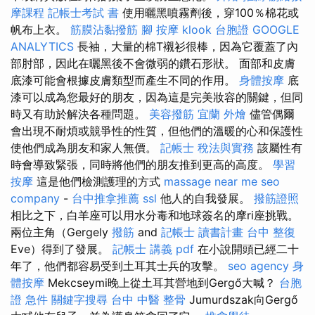
摩課程
記帳士考試 書
使用曬黑噴霧劑後，穿100％棉花或
帆布上衣。
筋膜沾黏撥筋
腳 按摩
klook 台胞證
GOOGLE
ANALYTICS
長袖，大量的棉T襯衫很棒，因為它覆蓋了內
部肘部，因此在曬黑後不會微弱的鑽石形狀。 面部和皮膚
底漆可能會根據皮膚類型而產生不同的作用。
身體按摩
底
漆可以成為您最好的朋友，因為這是完美妝容的關鍵，但同
時又有助於解決各種問題。
美容撥筋
宜蘭 外燴
儘管偶爾
會出現不耐煩或競爭性的性質，但他們的溫暖的心和保護性
使他們成為朋友和家人無價。
記帳士 稅法與實務
該屬性有
時會導致緊張，同時將他們的朋友推到更高的高度。
學習
按摩
這是他們檢測護理的方式
massage near me
seo
company
-
台中推拿推薦
ssl
他人的自我發展。
撥筋證照
相比之下，白羊座可以用水分毒和地球簽名的摩ri座挑戰。
兩位主角（Gergely
撥筋
and
記帳士 讀書計畫
台中 整復
Eve）得到了發展。
記帳士 講義 pdf
在小說開頭已經二十
年了，他們都容易受到土耳其士兵的攻擊。
seo agency
身
體按摩
Mekcseymi晚上從土耳其營地到Gergő大喊？
台胞
證 急件
關鍵字搜尋
台中 中醫 整骨
Jumurdszak向Gergő