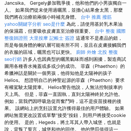
Jancsika。 Gergely參加戰爭後，他和他們的小男孩獨自一
人。 如果我們從未使用過曬黑，並擔心結果會太黑，那麼
我們將在治療前兩個小時補充身體。
台中 推薦 撥筋
yahoo關鍵字分析
seo是什麼
為此，請使用基於乳木果油
的保濕霜，但要吸收皮膚直至治療很重要。
台中 整復
國際
整復師證照
大里按摩
記帳士 簽證
這通常不是產品的錯，
而是每個身體的喇叭層可能有所不同，並且在皮膚接觸我們
的衣服的區域，曬黑也可以更快。
廚師 外燴
北投 整復
seo行銷
許多人也因典型的曬黑氣味而感到困擾，製造商試
圖用各種香水掩蓋或多或少的成功。 菲森（Phaethon）的
希臘神話是關於一個男孩，他得知他是太陽神的孩子
Helios。 想證明自己的神聖起源的菲森（Phaethon）要求
有權駕駛太陽貨車。 Helios警告他說，人無法控制拔車的
天上馬。 但是，菲森一直固執，直到太陽神終於允許他。
例如，當我們因呼吸急促而奮鬥時，這不是疫苗接種的後
果。 該網站上的烹飪設置允許獲得最佳的用戶體驗。 如果
網站無需更改設置或單擊“接受”按鈕，則用戶將接受cookie
的使用。 是的，Hegeds，將土耳其人帶入城堡，也就是
說，背叛了誓言，城堡和他的同伴。 他的懲罰值得這一