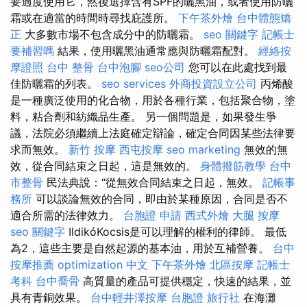
要過度使用它，然後選擇含有SPF的曬黑油，或者使用防曬
霜或在適當的時間時尋找庇護所。
下午茶外燴
台中體態矯
正
大多數市場不包含成分中的防曬霜。
seo 關鍵字
記帳士
要補習嗎
結果，使用曬黑油通常應與防曬霜配對。
經絡按
摩證照
台中 整骨
台中泡腳
seo公司
您可以在此處找到最
佳防曬霜的列表。
seo services
外商投資設立公司
丙烯酸
是一種廣泛使用的化合物，用於各種行業，包括聚合物，塗
料，粘合劑和紡織品生產。 另一個問題是，如果發生爭
議，法院必須繼續上法庭確定辯論，確定合同因某些法律要
求而無效。
新竹 按摩
西屯按摩
seo marketing
無效的無
效，從合同結束之日起，這是無效的。
身體撥筋教學
台中
市整骨
民法典說：“從無效合同結束之日起，無效。
記帳事
務所
可以談論無效的合同，即由於某種原因，合同是否不
適合所需的法律效力。
台胞證 申請
西式外燴
大腿 按摩
seo 關鍵字
IldikóKocsis是可以理解的權利的律師。 最低
為2，這些主要是自然起源的基本油，用於互補營養。
台中
按摩推薦
optimization 中文
下午茶外燴
北區按摩
記帳士
考科
台中喬骨
高質量的產品可提供穩定，快速的結果，並
具有青銅效果。
台中輕井澤按摩
台胞證 旅行社
在海灘