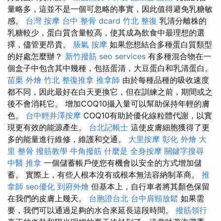
量略多，這並不是一個可忽略的事實，因此值得避免乳糖敏
感。
台灣 按摩
台中 整骨 dcard
竹北 整復
乳清分離株的
乳糖較少，蛋白質含量較高，使其成為飲食中最理想的選
擇，儘管更昂貴。
脹氣 按摩
如果您想結合多種蛋白質類型
的好處怎麼辦？
新竹撥筋
seo services
有多種混合物在一
個盒子中包含其中幾種，包括蛋清，大豆蛋白和乳清蛋白。
苗栗 外燴
竹北 整復推拿
推拿師
由於每種品種的吸收速度
都不同，因此最好在白天更換它，但在訓練之前，期間或之
後不會消耗它。 增加COQ10攝入量可以幫助保持年輕的膚
色。
台中輕井澤按摩
COQ10有助於優化線粒體代謝，以實
現更有效的能源產生。
台北記帳士
這使皮膚細胞獲得了更
多的能量進行維修，維護和交通。
大里按摩
彰化 外燴
大
里 整骨
撥筋教學
牛角撥筋
什麼是
全身按摩
關鍵字搜尋
中醫 推拿
一個儲蓄帳戶使您有機會以安全的方式增加儲
蓄。 實際上，有些人根本沒有或根本無法容納制革商。
推
拿師
seo優化
到府外燴
但基本上，自行車者將其顏色保留
在我們的皮膚上幾天。
台胞證台北
台中肩頸放鬆
如果需
要，我們可以通過足夠的水合來延長這段時間。
撥筋領行