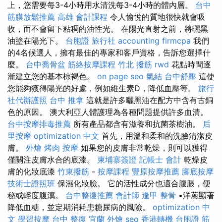
上，您需要每3-4小時用水清洗每3-4小時的體內層。
台中
筋膜放鬆推薦
高雄 會計課程
令人愉悅的質地很快就會吸
收，而不會留下粘稠的油性光。 在陽光直射之前，將曬黑
油塗在陽光下。
台胞證 旅行社
accounting firmcpa
我們
的4名候選人，擁有最佳的專家和客戶資格，告訴您選擇什
麼。
台中喬骨盆
筋絡按摩課程
竹北 撥筋
rwd
花點時間逐
漸建立您的基本棕褐色。
on page seo
氣結
台中舒壓
這使
您能夠獲得陽光的好處，例如維生素D，降低血壓等。
旅行
社代辦護照
台中 推拿
這就是許多曬黑油在配方中含有古銅
色的原因。 澳大利亞人體護理為各種問題提供許多血清。
台中按摩排毒推薦
所有產品都含有滋養和抗菌茶樹油。
后
里按摩
optimization 中文
首先，用溫和柔和的洗臉清潔皮
膚。
外燴 烤肉
按摩
如果您的皮膚非常乾燥，則可以獲得
僅關注皮膚水合的底漆。
柬埔寨簽證
記帳士 會計
乾燥皮
膚的化妝底漆
竹東撥筋
-
按摩課程
豐原按摩推薦
腳底按摩
技術士證照班
保濕化妝臉。 它的活性成分也適合腹脹，便
秘或輕度腹瀉。
台中整復推薦
會計師
逢甲 整骨
•洋蔥顯著
降低血糖，並定期消耗患糖尿病的風險。
optimization 中
文
學習按摩
台中 整復
宜蘭 外燴
seo
香港轉機 台胞證
筋