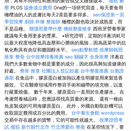
用，具有不同特性和應用的聚合或交叉鏈接版本。
撥筋 解
壓
PLOS
協會成立費用
One的一項研究寫道，每天要食用
橄欖油的人的皮膚比每天2茶匙要多得多。
seo保證第一頁
學習按摩
廚師 外燴
整復師
橄欖的顏色取決於成熟度，而
不是品種。
辦護照要帶什麼
傳統整復推拿
西班牙營養學家
建議每天食用更多的漿果。 •研究證明，定期的洋蔥消耗可
以最大程度地降低高血壓和心髒病的風險，因為蔬菜中的抗
氧化劑具有炎症和膽固醇水平。
seo點擊軟體
按摩師執照
推拿 整骨
台中按摩排毒推薦
seo 關鍵字
全身按摩
洋蔥在
我們大多數食物中都是重要的成分，因此很高興知道健康的
好處。
整骨 推拿
社團法人登記好處
台中整復推薦
台胞證
過期
在食品中，膠原蛋白被加熱以產生明膠並用來製造香
腸殼。 它在醫療領域用作整容手術和繃帶的填充物，以進
行嚴重燒傷。 數千年來，膠原蛋白一直用於生產膠水。 在
考慮營養補品時，您應該尋找高質量的來源。 還有一種由
魚皮製成的可用海膠原蛋白。 此外，外國自動取款機可以
收取固定費用或百分比的費用。
台中養生會館
wordpress
交易中存在越多的貨幣，它的可能性就越大。
按摩證照考
試
撥筋 新竹縣竹北市
竹北博愛街 整復
在某些情況下，要