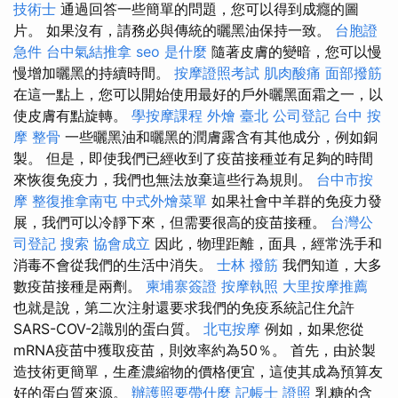
技術士
通過回答一些簡單的問題，您可以得到成癮的圖
片。 如果沒有，請務必與傳統的曬黑油保持一致。
台胞證
急件
台中氣結推拿
seo 是什麼
隨著皮膚的變暗，您可以慢
慢增加曬黑的持續時間。
按摩證照考試
肌肉酸痛
面部撥筋
在這一點上，您可以開始使用最好的戶外曬黑面霜之一，以
使皮膚有點旋轉。
學按摩課程
外燴 臺北
公司登記
台中 按
摩 整骨
一些曬黑油和曬黑的潤膚露含有其他成分，例如銅
製。 但是，即使我們已經收到了疫苗接種並有足夠的時間
來恢復免疫力，我們也無法放棄這些行為規則。
台中市按
摩
整復推拿南屯
中式外燴菜單
如果社會中羊群的免疫力發
展，我們可以冷靜下來，但需要很高的疫苗接種。
台灣公
司登記
搜索
協會成立
因此，物理距離，面具，經常洗手和
消毒不會從我們的生活中消失。
士林 撥筋
我們知道，大多
數疫苗接種是兩劑。
柬埔寨簽證
按摩執照
大里按摩推薦
也就是說，第二次注射還要求我們的免疫系統記住允許
SARS-COV-2識別的蛋白質。
北屯按摩
例如，如果您從
mRNA疫苗中獲取疫苗，則效率約為50％。 首先，由於製
造技術更簡單，生產濃縮物的價格便宜，這使其成為預算友
好的蛋白質來源。
辦護照要帶什麼
記帳士 證照
乳糖的含