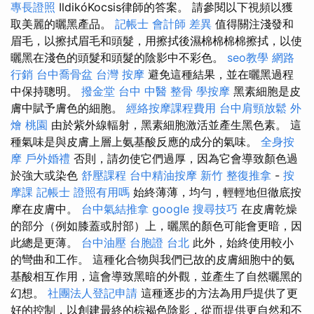
專長證照
IldikóKocsis律師的答案。 請參閱以下視頻以獲
取美麗的曬黑產品。
記帳士 會計師 差異
值得關注淺發和
眉毛，以擦拭眉毛和頭髮，用擦拭後濕棉棉棉棉擦拭，以使
曬黑在淺色的頭髮和頭髮的陰影中不彩色。
seo教學
網路
行銷
台中喬骨盆
台灣 按摩
避免這種結果，並在曬黑過程
中保持聰明。
撥金堂
台中 中醫 整骨
學按摩
黑素細胞是皮
膚中賦予膚色的細胞。
經絡按摩課程費用
台中肩頸放鬆
外
燴 桃園
由於紫外線輻射，黑素細胞激活並產生黑色素。 這
種氣味是與皮膚上層上氨基酸反應的成分的氣味。
全身按
摩
戶外婚禮
否則，請勿使它們過厚，因為它會導致顏色過
於強大或染色
舒壓課程
台中精油按摩
新竹 整復推拿
-
按
摩課
記帳士 證照有用嗎
始終薄薄，均勻，輕輕地但徹底按
摩在皮膚中。
台中氣結推拿
google 搜尋技巧
在皮膚乾燥
的部分（例如膝蓋或肘部）上，曬黑的顏色可能會更暗，因
此總是更薄。
台中油壓
台胞證 台北
此外，始終使用較小
的彎曲和工作。 這種化合物與我們已故的皮膚細胞中的氨
基酸相互作用，這會導致黑暗的外觀，並產生了自然曬黑的
幻想。
社團法人登記申請
這種逐步的方法為用戶提供了更
好的控制，以創建最終的棕褐色陰影，從而提供更自然和不