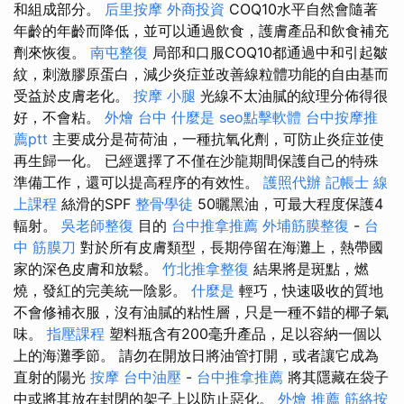
和組成部分。
后里按摩
外商投資
COQ10水平自然會隨著
年齡的年齡而降低，並可以通過飲食，護膚產品和飲食補充
劑來恢復。
南屯整復
局部和口服COQ10都通過中和引起皺
紋，刺激膠原蛋白，減少炎症並改善線粒體功能的自由基而
受益於皮膚老化。
按摩 小腿
光線不太油膩的紋理分佈得很
好，不會粘。
外燴 台中
什麼是
seo點擊軟體
台中按摩推
薦ptt
主要成分是荷荷油，一種抗氧化劑，可防止炎症並使
再生歸一化。 已經選擇了不僅在沙龍期間保護自己的特殊
準備工作，還可以提高程序的有效性。
護照代辦
記帳士 線
上課程
絲滑的SPF
整骨學徒
50曬黑油，可最大程度保護4
輻射。
吳老師整復
目的
台中推拿推薦
外埔筋膜整復
-
台
中 筋膜刀
對於所有皮膚類型，長期停留在海灘上，熱帶國
家的深色皮膚和放鬆。
竹北推拿整復
結果將是斑點，燃
燒，發紅的完美統一陰影。
什麼是
輕巧，快速吸收的質地
不會修補衣服，沒有油膩的粘性層，只是一種不錯的椰子氣
味。
指壓課程
塑料瓶含有200毫升產品，足以容納一個以
上的海灘季節。 請勿在開放日將油管打開，或者讓它成為
直射的陽光
按摩
台中油壓
-
台中推拿推薦
將其隱藏在袋子
中或將其放在封閉的架子上以防止惡化。
外燴 推薦
筋絡按