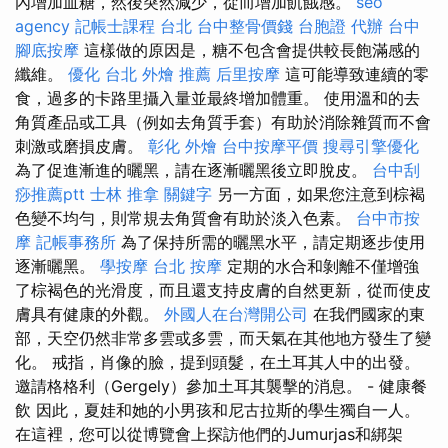
內增加血糖，然後突然減少，從而增加飢餓感。
seo
agency
記帳士課程 台北
台中整骨價錢
台胞證 代辦
台中
腳底按摩
這樣做的原因是，糖不包含會提供較長飽滿感的
纖維。
優化
台北 外燴 推薦
后里按摩
這可能導致連續的零
食，過多的卡路里攝入量並最終增加體重。 使用溫和的去
角質產品或工具（例如去角質手套）有助於消除雜質而不會
刺激或磨損皮膚。
彰化 外燴
台中按摩平價
搜尋引擎優化
為了促進漸進的曬黑，請在逐漸曬黑後立即脫皮。
台中刮
痧推薦ptt
士林 推拿
關鍵字
另一方面，如果您注意到棕褐
色變不均勻，則常規去角質會有助於淡入色素。
台中市按
摩
記帳事務所
為了保持所需的曬黑水平，請定期逐步使用
逐漸曬黑。
學按摩
台北 按摩
定期的水合和剝離不僅增強
了棕褐色的光滑度，而且還支持皮膚的自然更新，從而使皮
膚具有健康的外觀。
外國人在台灣開公司
在我們國家的東
部，天空仍然非常多雲或多雲，而天氣在其他地方發生了變
化。 戒指，肖像的臉，提到頭髮，在土耳其人中的出發。
邀請格格利（Gergely）參加土耳其襲擊的消息。 - 健康餐
飲 因此，夏娃和她的小男孩和尼古拉斯的學生獨自一人。
在這裡，您可以從博覽會上探訪他們的Jumurjas和綁架