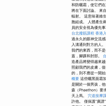
和防曬霜，使它們
將在下面討論。 來
輻射。 這意味著維
胞組成。 人體產生
員的安全視為優先事
台北撥筋課程
香港入
過永久的眼神交流
入溝通到對方的人
我們的東西，而不是
蓋，腳踝和肘部。
台
造產品將變得越來
照顧我們的皮膚，
的，則不應從一開始
概要
這些曬黑面霜加
是關於一個男孩，他得
森（Phaethon
天上馬。
穴道按摩
許他。 僅保護“廣