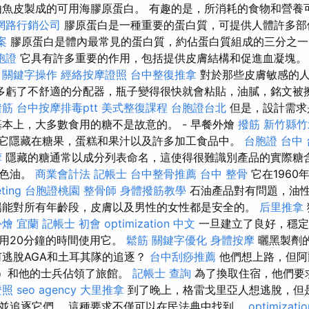
由魚皮製成的可用海膠原蛋白。 有趣的是，所消耗的食物和營養
網路行銷公司
膠原蛋白是一種重要的蛋白質，可提供人體許多
案
膠原蛋白是體內最常見的蛋白質，約佔蛋白質組成的三分之
胞證
它具有許多重要的作用，包括提供皮膚結構和促進血凝塊。
。
關鍵字操作
經絡按摩證照
台中整復推拿
對於那些皮膚敏感的人
多虧了不舒適的分配器，瓶子變得很快就會粘貼，油膩，銘文被
撥筋
台中按摩排毒ptt
美式整復課程
台胞證台北
但是，設計需求
基本上，大多數食用的糖不是故意的。 - 早餐外燴
撥筋 新竹縣
它隱藏在糖果，蛋糕和果汁以及許多加工食品中。
台胞證 台中
摩
隱藏的糖通常以成分列表命名，這使得很難識別產品的實際糖含
棕色油。
商業會計法 記帳士
台中整骨推薦
台中 整骨
它在1960
ting
台胞證桃園
整骨師
身體撥筋教學
石油產品對有問題，油
陽能對所有年齡段，皮膚以及男性的女性都是安全的。
后里推拿
外燴 宜蘭
記帳士 初會
optimization 中文
一旦建立了良好，穩定
用20分鐘的時間使用它。
鬆筋
關鍵字優化
身體按摩
曬黑製劑
何逃脫AGA和土耳其隊的追逐？
台中刮痧推薦
他們想上路，但阿爾汀
a）和他的士兵佔領了旅館。
記帳士 查詢
為了換取住宿，他們要
證照
seo agency
大里推拿
到了晚上，格雷戈里亞人想逃脫，但
並追逐它們。 這種要求不僅可以在民法典中找到。
optimizati