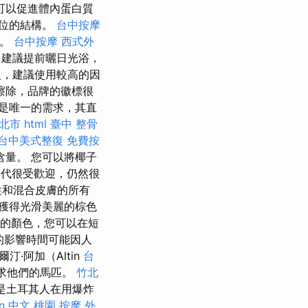
可以促進體內蛋白質
部位的結構。
台中按摩
一。
台中按摩
西式外
 建議提前曬日光浴，
，建議使用較高的因
擦除，品牌的徽標很
是唯一的需求，其直
竹北市
html
臺中 整骨
台中美式整復
免費按
量。 您可以將椰子
年代很受歡迎，仍然很
性和混合皮膚的所有
獲得光滑美麗的棕色
的顏色，您可以在短
的影響時間可能因人
·阿加（Altin
台
求他們的馬匹。
竹北
是土耳其人在用爆炸
on 中文
桃園 按摩
外