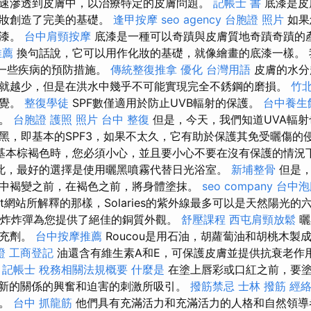
速滲透到皮膚中，以治療特定的皮膚問題。
記帳士 書
底漆是皮
化妝創造了完美的基礎。
逢甲按摩
seo agency
台胞證 照片
如果
底漆。
台中肩頸按摩
底漆是一種可以奇蹟與皮膚質地奇蹟奇蹟的
推薦
換句話說，它可以用作化妝的基礎，就像繪畫的底漆一樣。 
和一些疾病的預防措施。
傳統整復推拿
優化 台灣用語
皮膚的水分
就越少，但是在洪水中幾乎不可能實現完全不銹鋼的磨損。
竹
感覺。
整復學徒
SPF數僅適用於防止UVB輻射的保護。
台中養生
體。
台胞證 護照 照片
台中 整復
但是，今天，我們知道UVA輻射
黑，即基本的SPF3，如果不太久，它有助於保護其免受曬傷的
基本棕褐色時，您必須小心，並且要小心不要在沒有保護的情況
此，最好的選擇是使用曬黑噴霧代替日光浴室。
新埔整骨
但是，
中褐變之前，在褐色之前，將身體塗抹。
seo company
台中泡
rt網站所解釋的那樣，Solaries的紫外線最多可以是天然陽光的六
nar銅炸炸彈為您提供了絕佳的銅質外觀。
舒壓課程
西屯肩頸放鬆
曬
補充劑。
台中按摩推薦
Roucou是用石油，胡蘿蔔油和胡桃木製
證
工商登記
油還含有維生素A和E，可保護皮膚並提供抗衰老作
。
記帳士 稅務相關法規概要
什麼是
在塗上唇彩或口紅之前，要
新的關係的興奮和迫害的刺激所吸引。
撥筋禁忌
士林 撥筋
經
的。
台中 抓龍筋
他們具有充滿活力和充滿活力的人格和自然領導