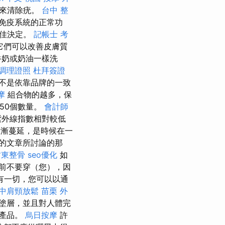
疣來清除疣。
台中 整
免疫系統的正常功
最佳決定。
記帳士 考
它們可以改善皮膚質
牛奶或奶油一樣洗
調理證照
杜拜簽證
不是依靠品牌的一致
摩
組合物的越多，保
50個數量。
會計師
紫外線指數相對較低
漸蔓延，是時候在一
的文章所討論的那
竹東整骨
seo優化
如
之前不要穿（您），因
有一切，您可以以通
中肩頸放鬆
苗栗 外
塗層，並且對人體完
用產品。
烏日按摩
許