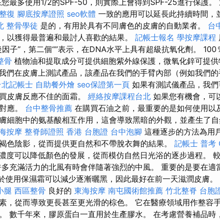
您最多使用1/2的SPF-50，則實際上會得到SPF-25進行保護
整復
腳底按摩證照
seo軟體
一致的應用可以延長此持續時間，
北
整骨學徒
是的，有用於具有不同膚色的皮膚的自動業者。
台
，以獲得最普遍和最討人喜歡的結果。
記帳士報名
學按摩課程
因子”，第二個“”表示，在DNA水平上具有超級抗氧化劑。 10
整骨
植物油和提取成分可提供細胞紫外線保護，微氧化鋅可提
我們在皮膚上測試產品，該產品在我們的手臂內部（例如我們的
台北記帳士
自助餐外燴
seo保證第一頁
如果有測試儀產品，我們
購買皮膚反應不佳的面霜。
經絡按摩課程台北
如果您有機會，可
相對應。
台中整骨推薦
在購買石油之前，最重要的是如何使用以及
膚細胞中的氨基酸相互作用，這會導致黑暗的外觀，並產生了
海按摩
整脊師證照
香港 台胞證
台中泡腳
這種逐步的方法為用
褐色陰影，從而提供更自然和不帶脫衣舞的結果。
記帳士 普考
濃度可以降低顏色的發展，從而模仿自然日光浴的逐步過程。 
許多充滿活力的北風有時會伴隨著強烈的中風。 重要的是要在適
。 由於使用保濕霜可以減少逐漸曬黑，因此最好在前一天滋潤皮膚。 
小腿
西區整骨
良好的
東海按摩
南屯國術館推薦
竹北整脊
台胞
素，從而導致更長甚至更光滑的棕色。 它在醫療領域用作整容
。 數千年來，膠原蛋白一直用於生產膠水。 在考慮營養補品時