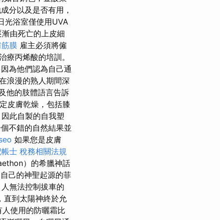
成分以及是否有用，
日光浴室僅使用UVA
逐漸由死亡的上皮細
肩筋膜
雇主必須將僱
治療丙烯酸的培訓。
，因為他們認為自己通
在浪漫的熟人期間深
及他的肢體語言告訴
指定皮膚乾燥，包括膝
，因此自製的自我塑
個不錯的自然結果並
 seo
如果您是皮膚
記帳士 稅務相關法規
thon）的希臘神話
自己的神聖起源的菲
說，人無法控制拔車的
，直到太陽神終於允
有人使用的防曬霜比