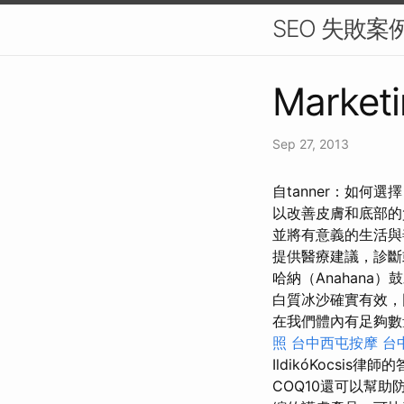
SEO 失敗
Marketi
Sep 27, 2013
自tanner：如何
以改善皮膚和底部的
並將有意義的生活與
提供醫療建議，診斷
哈納（Anahan
白質冰沙確實有效，
在我們體內有足夠數
照
台中西屯按摩
台
IldikóKocs
COQ10還可以幫