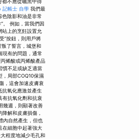
分都不應從曬黑中得
o
記帳士 自學
我們最
棕色陰影和油是非常
”。 例如，當我們因
網站上的烹飪設置允
受”按鈕，則用戶將
背叛了誓言，城堡和
是一個現有的問題，通常
丙烯酸或丙烯酸產品
習慣不足或缺乏適當
，局部COQ10保濕
損傷，這會加速皮膚衰
抵抗氧化應激並產生
具有抗氧化劑和抗衰
使用幾週，則顯著改善
的降解和皮膚損傷，
，體內自然產生，但也
且在細胞中起著強大
最大程度地減少毛孔和