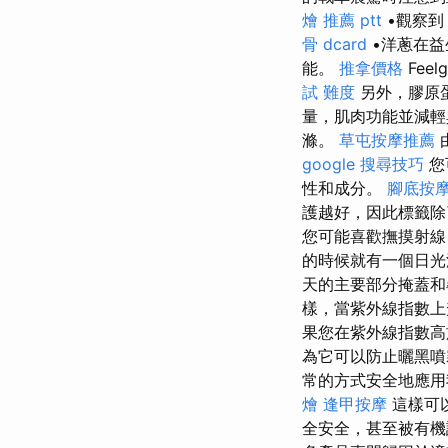
燴 推薦 ptt
•觀察到
骨 dcard
•洋蔥在益
能。
推拿價格
Fee
試 難度
另外，膠原
量，肌肉功能並減輕
滌。
草屯按摩推薦
google 搜尋技巧
您
性和成分。
腳底按
護越好，因此標籤除
您可能喜歡撫摸射線
的時候就有一個日
天的主要部分掩蓋
樣，當紫外線指數上
果您在紫外線指數高
為它可以防止曬黑
常的方式安全地應
燴
逢甲按摩
這樣可
全安全，甚至被有