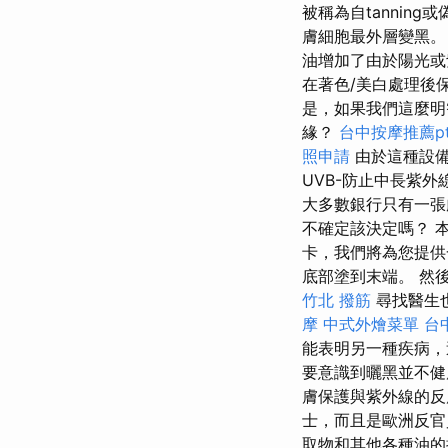
被稱為自tanning或偽
膚細胞最外層變黑
油增加了由於陽光或
在著色/美白處理後
是，如果我們這麼明
緣？
台中按摩推薦pt
照申請
由於這種設備
UVB-防止中長紫外
大多數銀行只有一張
不確定該決定嗎？ 
卡，我們將為您提供
底部塗到末端。 然
竹北 撥筋
尋找醫生
摩
中式外燴菜單
台
能表明另一種疾病，
要意識到曬黑並不
膚保護與紫外線的
士，而且是歐洲反
取物和其他各種油