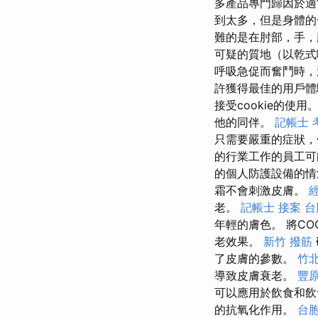
多產品專門歸因於
到太多，但是身體的
難的是在肘部，手
可疑的質地（以乾式
呼吸急促而奮鬥時
許獲得最佳的用戶
接受cookie的使用
他的同伴。
記帳士 
只需要嚴重的症狀
的行業工作的員工可
的個人防護設備的情
霜不會刺激皮膚。
老。
記帳士 接案
台
年輕的膚色。 將C
老效果。
新竹 撥筋
了皮膚的參數。
竹
導致皮膚衰老。
豐
可以應用於飲食和
的抗氧化作用。
台