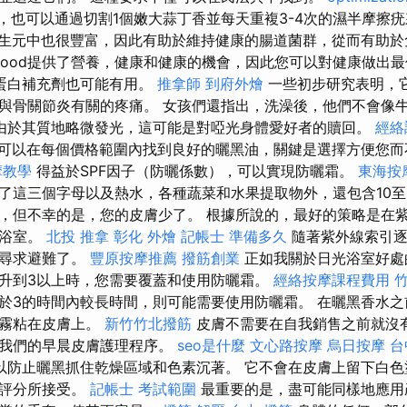
，也可以通過切割1個嫩大蒜丁香並每天重複3-4次的濕半摩擦
生元中也很豐富，因此有助於維持健康的腸道菌群，從而有助於
lgood提供了營養，健康和健康的機會，因此您可以對健康做出
蛋白補充劑也可能有用。
推拿師
到府外燴
一些初步研究表明，
與骨關節炎有關的疼痛。 女孩們還指出，洗澡後，他們不會像
由於其質地略微發光，這可能是對啞光身體愛好者的贖回。
經絡
可以在每個價格範圍內找到良好的曬黑油，關鍵是選擇方便您而
摩教學
得益於SPF因子（防曬係數），可以實現防曬霜。
東海按
了這三個字母以及熱水，各種蔬菜和水果提取物外，還包含10至
，但不幸的是，您的皮膚少了。 根據所說的，最好的策略是在
光浴室。
北投 推拿
彰化 外燴
記帳士 準備多久
隨著紫外線索引逐
和尋求避難了。
豐原按摩推薦
撥筋創業
正如我關於日光浴室好處
升到3以上時，您需要覆蓋和使用防曬霜。
經絡按摩課程費用
於3的時間內較長時間，則可能需要使用防曬霜。 在曬黑香水
噴霧粘在皮膚上。
新竹竹北撥筋
皮膚不需要在自我銷售之前就沒
用我們的早晨皮膚護理程序。
seo是什麼
文心路按摩
烏日按摩
台
以防止曬黑抓住乾燥區域和色素沉著。 它不會在皮膚上留下白色
機評分所接受。
記帳士 考試範圍
最重要的是，盡可能同樣地應