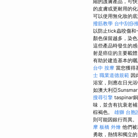
縮的護膚產品，可快
的皮膚或更耐用的
可以使用無化妝的
撥筋教學
台中刮痧
以防止tick蟲咬傷
顏色保留越多，染色
這些產品時發生的
射是癌症的主要載
有助於建造基本的曬
台中 按摩
當您獲得
士 職業道德規範
因
浴室，則應在日光浴
如澳大利亞Sunsma
搜尋引擎
taspi
味，並含有抗衰老
棕褐色。
雄獅 台胞
則可能因銀行而異
摩
板橋 外燴
他們被
勇敢，熱情和獨立