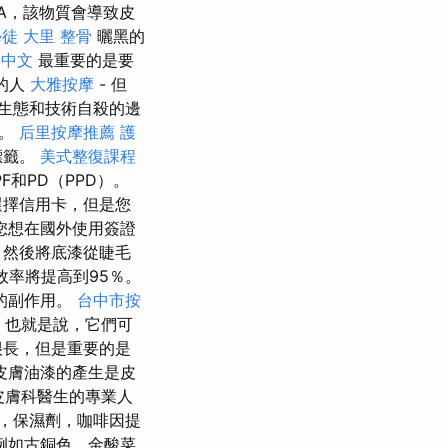
A，該物質會導致皮
學徒
大里 整骨
曬黑的
n 中文
最重要的是要
的人
大雅按摩
- 但
生態和技術自殺的邊
護。
后里按摩推薦
護
標籤。
美式整復課程
和PD（PPD）。
選擇信用卡，但是您
您想在國外使用簽證
，然後將底漆從睫毛
效率將提高到95％。
的副作用。
台中市按
也就是說，它們可
很長，但是重要的是
皮膚油漆的產生是皮
皮膚科醫生的專業人
，保濕劑，咖啡因提
例如古銅色，金酸菜