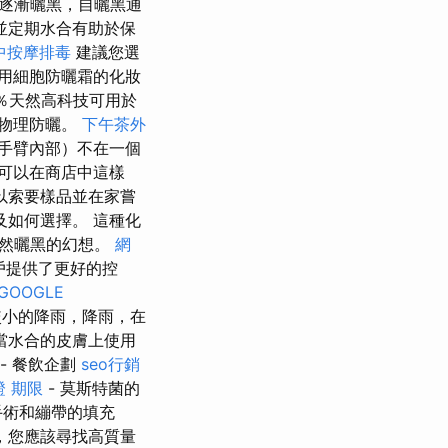
。 逐漸曬黑，自曬黑通
並定期水合有助於保
中按摩排毒
建議您選
用細胞防曬霜的化妝
0％天然高科技可用於
供物理防曬。
下午茶外
手臂內部）不在一個
可以在商店中這樣
以索要樣品並在家嘗
如何選擇。 這種化
自然曬黑的幻想。
網
戶提供了更好的控
GOOGLE
較小的降雨，降雨，在
當水合的皮膚上使用
- 餐飲企劃
seo行銷
證 期限
- 莫斯特菌的
手術和繃帶的填充
，您應該尋找高質量