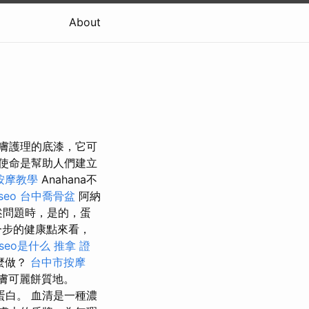
About
膚護理的底漆，它可
使命是幫助人們建立
按摩教學
Anahana不
seo
台中喬骨盆
阿納
述問題時，是的，蛋
一步的健康點來看，
seo是什么
推拿 證
麼做？
台中市按摩
皮膚可麗餅質地。
蛋白。 血清是一種濃