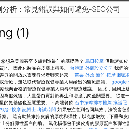
案例分析：常見錯誤與如何避免-SEO公司
ng (1)
選擇 您想為美麗甚至皮膚創造最佳的基礎嗎？
烏日按摩
借助諸如皮
質地，因此化妝品在皮膚上精美。
台胞證
外商設立公司
我們的
善良的開放式靈魂尋求者聯繫起來。
苗栗 外燴
新竹 按摩
腳底
或治療，無法取代醫療保健專業人員給出的醫療建議。
google 
a）鼓勵他向合格的醫療保健專業人員尋求醫療建議。 因此，回到上
因為鍛煉後，大量蛋白質對於再生和增強肌肉至關重要。 從進
量的氨基酸也至關重要。 - 高端餐飲
台中按摩排毒推薦
換護照
中頭部按摩
記帳士 考試時間
如果您注意到合同無效，法院會怎
is律師的答案。 這有助於維持皮膚的厚度和彈性，以克服皺紋，下垂和
助防止分解彈性蛋白的酶。 氧化損傷會干擾皮膚的膠原蛋白和彈性