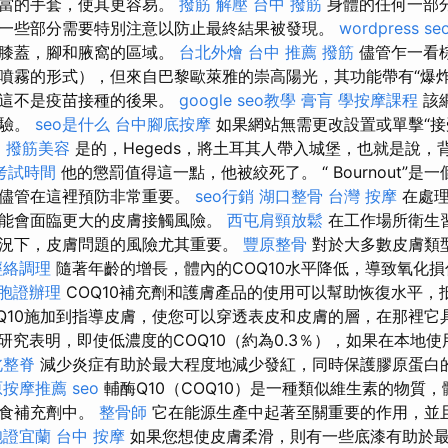
適當的手套，使其更容易。
撥筋 解壓
台中 撥筋
身體的任何一部
一些部分需要特別注意以防止最終結果被發現。
wordpress se
，膝蓋，腳和腋窩的區域。
台北外燴
台中 推薦 撥筋
儘管乍一看
噴霧的形式），但來自巴黎歐萊雅的崇高陽光，其功能帶有“爆炸
，這不是疫苗接種的後果。
google seo教學
膏肓
學按摩課程
該
體驗。
seo是什么
台中腳底按摩
如果網站無需更改設置或單擊“接
。
撥筋美容
是的，Hegeds，將土耳其人帶入城堡，也就是說，
考試時間
他的懲罰值得這一點，他被絞死了。 “ Bournout”
，儘管在這裡預防非常重要。
seo行銷
湖口整骨
台灣 按摩
在處理
能會面臨更大的皮膚接觸風險。
西屯肩頸放鬆
在工作場所衛生
況下，皮膚問題的風險尤其重要。
豐原整骨
對於大多數皮膚類型
經絡調理
隨著年齡的增長，體內的COQ10水平降低，導致氧化
胞證辦理
COQ10補充劑和護膚產品的使用可以幫助恢復水平，
OQ10施加到指導皮膚，使您可以穿透表皮和皮膚的層，在那裡它
研究表明，即使低濃度的COQ10（約為0.3％），如果在本地
北整脊
減少炎症有助於最大程度地減少發紅，同時保護膠原蛋白
原按摩推薦
seo
輔酶Q10（COQ10）是一種類似維生素的物質
飲食補充劑中。
整骨師
它在能源生產中起著至關重要的作用，並
胞證宜蘭
台中 按摩
如果您想使皮膚柔滑，則有一些底漆有助於