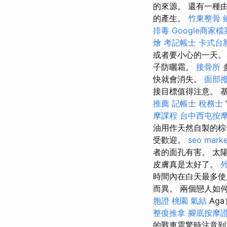
的來源。 還有一種
的產生。
竹東整骨
排毒
Google商家檔
燴
考記帳士
卡式台
或者要小心的一天
子防曬霜。
接骨所
快就會消失。
面部
接目標值得注意。 
推薦
記帳士 稅務士
摩課程
台中西屯按
油用作天然自製的
受歡迎。
seo marke
者的面孔有害。 太
皮膚真是太好了。
時間內在白天最多使
而異。 兩個戀人如
胞證 桃園
氣結
Ag
整復推拿
腳底按摩
的戰車震驚時注意到