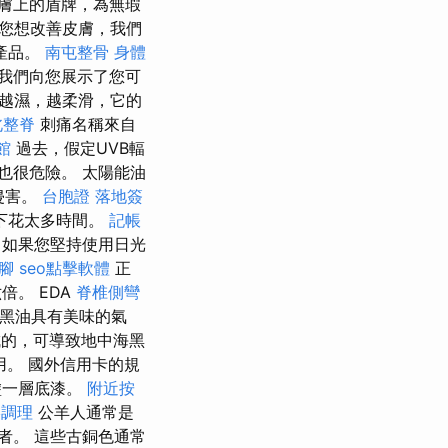
膚上的盾牌，為無瑕
您想改善皮膚，我們
產品。
南屯整骨
身體
我們向您展示了您可
越濕，越柔滑，它的
北整脊
刺痛名稱來自
館
過去，假定UVB輻
也很危險。 太陽能油
侵害。
台胞證 落地簽
下花太多時間。
記帳
如果您堅持使用日光
腳
seo點擊軟體
正
倍。 EDA
脊椎側彎
黑油具有美味的氣
成的，可導致地中海黑
用。 國外信用卡的規
塗一層底漆。
附近按
絡調理
公羊人通常是
者。 這些古銅色通常