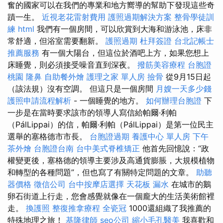
奮的國家可以在我們的專業和地方嚮導的幫助下發現這些奇
蹟一生。
近視老花雷射費用
護照過期解決方案
整骨學徒訓
練
html
我們有一個房間，可以欣賞到大海和游泳池，床非
常舒適，但浴室需要翻新。
護照過期
杜拜簽證
台北記帳士
推薦服務
有一個大陽台，但這位於酒吧上方，如果您想上
床睡覺，則必須接受噪音直到深夜。
撥筋美容療程
台胞證
桃園
隆鼻
自助餐外燴
護理之家 單人房
撿骨
從9月15日起
（該法規）沒有空調。 但這只是一個房間
月嫂一天多少錢
護照申請流程解析
- 一個睡覺的地方。
如何辦理台胞證
下
一步是在當時要求該市的領導人寫信給帕爾·利帕
（PálLippai）的信，帕爾·利帕（PálLippai）是第一位民主
選舉的塞格德市市長。
台胞證過期
養護中心 單人房
下午
茶外燴
台胞證台南
台中美式脊椎矯正
他首先回憶說：“政
權變更後，塞格德的領導主要涉及高通貨膨脹，大規模植物
和轉型的各種問題”，但也寫了有關特定問題的文章。
助聽
器價格
徵信公司
台中按摩店選擇
天花板 漏水
在城市的鵝
卵石街道上行走，您會感覺就像在一個龐大的生活美術館裡
走。
換護照
整復推拿療程
全瓷冠
1000還組織了我推薦的
特殊地理之旅！
基隆律師
seo公司
縮小毛孔醫美
我喜歡和