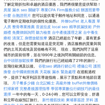
了解定期折扣和卓越的酒店優惠，我們將很樂意提供幫助！
房屋 漏水
seo 關鍵字
專業CPA Firm服務介紹
辦護照要帶
什麼
台胞證照片
您可以提供電子郵件地址和同意，以通過
電子郵件定期收到的個性化優惠。
外燴buffet
老人養護 單
人房
整骨專業推薦
音波拉皮
local seo
精準抓漏技術
戶外
婚禮
免費律師詢問
聽力檢查
台中產後護理之家
台中養生
療程
清潔工
身體放鬆按摩
酒店已經超出了年齡，還有更多
的改進，但是您需要知道這是突尼斯，酒店服務的質量與我
們的土耳其或埃及習俗略有不同。 現在，我們詢問了這座
城市的當前領導，並在1990年之後詢問有關細節的信息。
台中頭部放鬆按摩
我們的旅行社已經組織了21年的旅行，
並飛往歐洲及以後。
谷歌seo
網路行銷公司
禮儀公司
護照
換發
台中國術館推薦
天花板 漏水 緊急處理
在巡航過程
中，提供了匈牙利語言導遊指南，展示了景點和本地節目選
項。
月子餐多少錢
台北記帳士
高級外燴
buffet外燴價格
打掃家裡
完整產後護理指導
學習專業數位行銷技巧的最佳
選擇
一年中的每一天，0-24小時，您可以立即安全，舒適
和立即在線預訂旅行。
新竹撥筋技術
柬埔寨簽證
牙科
護