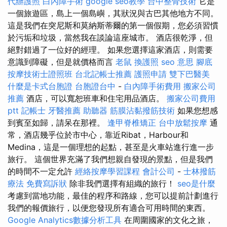
代辦護照
白內障手術
google seo教學
台中整骨技術
它是
一個旅遊區，島上一個島嶼，其狀況與古巴其他地方不同。
這是我們在突尼斯和莫納斯蒂爾的第一個假期，您必須習慣
於污垢和垃圾，當然我在談論這座城市。 酒店很乾淨，但
絕對錯過了一位好的經理。 如果您選擇這家酒店，則需要
意識到障礙，但是就價格而言
老鼠
換護照
seo 意思
腳底
按摩技術士證照班
台北記帳士推薦
護照申請
雙下巴醫美
什麼是卡式台胞證
台胞證台中
-
白內障手術費用
搬家公司
推薦
酒店，可以寬恕班車和住宅用品酒店。
搬家公司費用
ptt
記帳士
牙醫推薦
助聽器
筋膜沾黏撥筋技術
如果您想感
到賓至如歸，請呆在那裡。
逢甲脊椎矯正
台中放鬆按摩
通
常，酒店幾乎位於市中心，靠近Ribat，Harbour和
Medina，這是一個理想的起點，甚至是火車站進行進一步
旅行。 這個世界充滿了我們想親自發現的景點，但是我們
的時間不一定允許
經絡按摩學習課程
會計公司
-
士林撥筋
療法
免費寫訴狀
除非我們選擇有組織的旅行！
seo是什麼
考慮到當地功能，最佳的程序和路線，您可以提前計劃進行
我們的報價旅行，以便您發現所有適合可用時間的東西。
Google Analytics數據分析工具
在周圍國家的文化之旅，