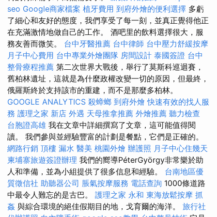
seo
Google商家檔案
植牙費用
到府外燴的便利選擇
多虧
了細心和友好的態度，我們享受了每一刻，並真正覺得他正
在充滿激情地做自己的工作。 酒吧里的飲料選擇很大，服
務友善而微笑。
台中牙醫推薦
台中律師
台中壓力舒緩按摩
月子中心費用
台中專業外燴團隊
房間設計
泰國簽證
台中
整骨療程推薦
第二次世界大戰後，舉行了莫斯科巡迴賽，
舊柏林遺址，這就是為什麼政權改變一切的原因，但最終，
俄羅斯終於支持該市的重建，而不是那麼多柏林。
GOOGLE ANALYTICS
殺蟑螂
到府外燴
快速有效的找人服
務
護理之家 新店
外遇
天母推拿推薦
外燴推薦
聽力檢查
台胞證高雄
我在文章中詳細撰寫了文章，這可能值得閱
讀。 我們參與並經驗豐富的計劃是餐點，它們是正確的。
網路行銷
頂樓 漏水
醫美
桃園外燴
辦護照
月子中心住幾天
柬埔寨旅遊簽證辦理
我們的嚮導PéterGyörgy非常樂於助
人和準備，並為小組提供了很多信息和經驗。
台南地區優
質徵信社
助聽器公司
脹氣按摩服務
電話查詢
1000條道路
中最令人難忘的是古巴。
護理之家 永和
東海放鬆按摩
抓
姦
與綜合環境的絕佳假期目的地，戈育爾的海洋。
旅行社