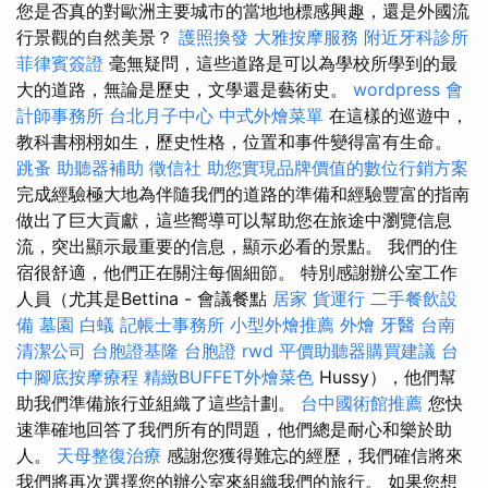
您是否真的對歐洲主要城市的當地地標感興趣，還是外國流
行景觀的自然美景？
護照換發
大雅按摩服務
附近牙科診所
菲律賓簽證
毫無疑問，這些道路是可以為學校所學到的最
大的道路，無論是歷史，文學還是藝術史。
wordpress
會
計師事務所
台北月子中心
中式外燴菜單
在這樣的巡遊中，
教科書栩栩如生，歷史性格，位置和事件變得富有生命。
跳蚤
助聽器補助
徵信社
助您實現品牌價值的數位行銷方案
完成經驗極大地為伴隨我們的道路的準備和經驗豐富的指南
做出了巨大貢獻，這些嚮導可以幫助您在旅途中瀏覽信息
流，突出顯示最重要的信息，顯示必看的景點。 我們的住
宿很舒適，他們正在關注每個細節。 特別感謝辦公室工作
人員（尤其是Bettina - 會議餐點
居家
貨運行
二手餐飲設
備
墓園
白蟻
記帳士事務所
小型外燴推薦
外燴
牙醫
台南
清潔公司
台胞證基隆
台胞證
rwd
平價助聽器購買建議
台
中腳底按摩療程
精緻BUFFET外燴菜色
Hussy），他們幫
助我們準備旅行並組織了這些計劃。
台中國術館推薦
您快
速準確地回答了我們所有的問題，他們總是耐心和樂於助
人。
天母整復治療
感謝您獲得難忘的經歷，我們確信將來
我們將再次選擇您的辦公室來組織我們的旅行。 如果您想