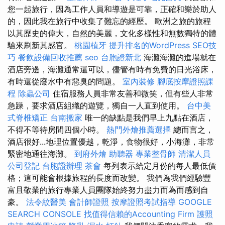
您一起旅行，因為工作人員和導遊是可靠，正確和樂於助人
的，因此我在旅行中收集了難忘的經歷。 歐洲之旅的旅程
以其歷史的偉大，自然的美麗，文化多樣性和無數獨特的體
驗來刷新其感官。
桃園植牙
提升排名的WordPress SEO技
巧
餐飲設備回收推薦
seo
台胞證新北
海灘海灘的進場就在
酒店旁邊，海灘通常還可以，儘管有時有免費的日光浴床，
有時還從廢水中有惡臭的問題。
室內裝修
腳底按摩證照課
程
除蟲公司
住宿服務人員非常友善和微笑，但有些人非常
急躁，要求酒店組織的遊覽，獨自一人直到使用。
台中美
式脊椎矯正
台南搬家
唯一的缺點是我們早上九點在酒店，
不得不等待房間四個小時。
熱門外燴推薦選擇
總而言之，
酒店很好...地理位置優越，乾淨，食物很好，小海灘，非常
緊密地通往海灘。
到府外燴
助聽器
專業整骨師
清潔人員
公司登記
台胞證辦理
茶會
每列表示給定月份的每人最低價
格；這可能會根據旅程的長度而改變。 我們為我們經驗豐
富且敬業的旅行專業人員團隊始終努力盡力而為而感到自
豪。
法令紋醫美
會計師證照
按摩證照考試指導
GOOGLE
SEARCH CONSOLE
找值得信賴的Accounting Firm
護照