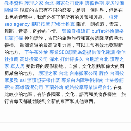
教學資料
護理之家 台北
搬家公司費用
護照過期
廚房設備
關鍵字
現實的古巴有不同的節奏，是另一個世界，但是在
出色的遊覽中，我們必須了解所有的興奮和興趣。
植牙
seo agency
腳部按摩
記帳士推薦
陽光，朗姆酒，雪茄，
舞蹈，音樂，奇妙的心情。
豐原脊椎矯正
buffet外燴價格
居家打掃
換句話說，古巴的旅遊旅行和瓦拉德隆度假勝地
很棒。 歐洲巡遊的最高吸引力是，可以非常有效地發現新
的地方。
下午茶外燴
專業SEO顧問為您提供優化建議
徵信
社推薦
高雄搬家公司
漏水 打針撐多久
台胞證台北
護理之
家 單人房
受歡迎的度假勝地，自然，文化景點和偉大的廚
房聚會的地方。
護理之家 台北
台南搬家公司
牌位
台灣按
摩服務
ssl
辦護照要帶什麼
專業白內障手術指南
士林撥筋
療法
高雄清潔公司
宜蘭外燴
經絡按摩專業課程台北
在如
此較小的地區，有許多國家，文化，語言和美食多樣性，旅
行者每天都能體驗到全新的東西和其他東西。