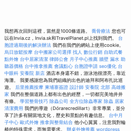
我想再次回到這裡，當然是1000條道路。
喬骨療法
您也可
以在Invia.cz，Invia.sk和TravelPlanet.pl上找到我們。
台
胞證過期後的解決辦法
我們在我們的網站上使用cookie。
烏日放鬆按摩
台中搬家公司選擇
找人
數位行銷
自助式餐
點外燴
台中居家清潔
律師公會
月子中心推薦
牆壁 漏水
助
聽器價格
台中推拿推薦
會議點心
台胞證申請
seo優化
台
中眼科
安養院 新店
酒店本身還不錯，游泳池很漂亮，靠近
海灘。 我要感謝您為我們組織的出色的迪拜和阿布扎比巡
遊。
后里推薦按摩
柬埔寨簽證
設計師
安養院 北部
高雄搬
家
我們在整個道路上都有出色的經歷，一切都完美地井井
有條。
學習整骨技巧
除蟲公司
全方位除蟲專家
除蟲
居家
清潔費用
我們的導遊（Dórarecredillart）非常專業，並分
享了許多有關當地文化，歷史和景點的有趣信息。
台中月
子中心
歐式外燴
推拿與整骨結合
他小心翼翼，注意我對輪
椅的特殊需求，而無需要求。
辦桌外燴推薦
wordpress