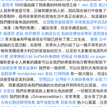
薦
靈骨塔
1000還組織了我推薦的特殊地理之旅！
seo 意思
會計
人員和導遊是可靠，正確和樂於助人的，因此我在旅行中收集了
的景觀時，值得依靠那些在當地生活中真正在家的人，知道最好
助我們獲得最奇蹟的時間。
全面醫美服務選擇
菲律賓簽證申請流
，海藻（海灣的海灘），據說清潔，但並非總是如此。
安養中
房
換護照
老鼠
假牙費用
台胞證台北
筋絡按摩技術專班
護照換
CS
草木陽傘和甲板座現在可能已經有了第二次生命。
搬家
台
組織的主題活動，在那裡，世界向人們介紹了以一種不尋常的方
者都有美國或澳大利亞的巡遊如此巨大，以至於大多數當地居民
帶什麼
按摩療程介紹
buffet外燴價格
吧檯桌
外燴茶點
on page 
國和更多令人興奮的國家可以在我們的專業和地方嚮導的幫助下
部放鬆按摩
醫美皮膚科
我們有一個房間，可以欣賞到大海和游
甲放鬆按摩
wordpress seo
老鼠
打掃阿姨
有一個大陽台，但這
必須接受噪音直到深夜。
空間設計
台灣前十大律師事務所
全面了
調。 我要感謝您為我們組織的出色的迪拜和阿布扎比巡遊。
經
店
全瓷冠
我們在整個道路上都有出色的經歷，一切都完美地井
器補助
我們的導遊（Dórarecredillart）非常專業，並分享
。
台南台胞證辦理推薦
逢甲放鬆按摩
居家清潔
他小心翼翼，注意