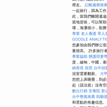
裡走。
記帳服務推
一起旅行，因為工作
此，當我們離開遙遠
當地習俗，可以幫
壞，海灘很小，骯髒
專業
老人養護 單人
GOOGLE ANALYTI
您參加由我們辦公室
量很高。 許多旅行
專業協助
辦護照要
度，緬甸，中國，泰
納骨塔
長照
台中頭
浴室需要翻新。
大
您想上床睡覺，則
起（該法規）沒有空
數位行銷
安養院 新
台中整復推薦
助聽
和景點的有趣信息