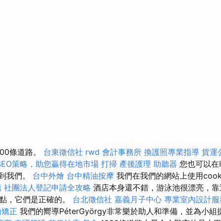
000條道路。
台東徵信社
rwd
會計事務所
換護照專業指導
貨運
SEO策略，助您贏得在地市場
打掃
產後護理
助聽器
您也可以在Inv
l上找到我們。
台中外燴
台中精油按摩
我們在我們的網站上使用cook
薦
社團法人登記申請全攻略
酒店本身還不錯，游泳池很漂亮，靠
餐點，它們是正確的。
台北徵信社
嘉義月子中心
專業室內設計服
齒矯正
我們的嚮導PéterGyörgy非常樂於助人和準備，並為小