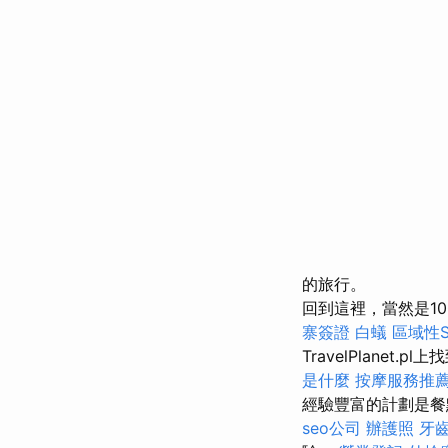
的旅行。
回到這裡，當然是1
寨簽證
白蟻
區域性
TravelPlanet.p
是什麼
按摩服務推
經驗豐富的計劃是
seo公司
辦護照
牙