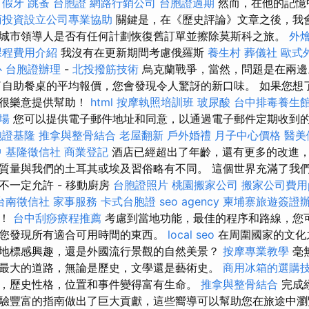
。
假牙
跳蚤
台胞證
網路行銷公司
台胞證過期
然而，在他的記憶
商投資設立公司專業協助
關鍵是，在《歷史評論》文章之後，我
城市領導人是否有任何計劃恢復舊訂單並擦除莫斯科之旅。
外
課程費用介紹
我沒有在更新期間考慮俄羅斯
養生村
葬儀社
歐式
心
台胞證辦理
-
北投撥筋技術
烏克蘭戰爭，當然，問題是在兩
了自助餐桌的平均報價，您會發現令人驚訝的新口味。 如果您想
將很樂意提供幫助！
html
按摩執照培訓班
玻尿酸
台中排毒養生
場
您可以提供電子郵件地址和同意，以通過電子郵件定期收到
胞證基隆
推拿與整骨結合
老屋翻新
戶外婚禮
月子中心價格
醫美
中
基隆徵信社
商業登記
酒店已經超出了年齡，還有更多的改進
質量與我們的土耳其或埃及習俗略有不同。 這個世界充滿了我
不一定允許 - 移動廚房
台胞證照片
桃園搬家公司
搬家公司費用p
台南徵信社
家事服務
卡式台胞證
seo agency
柬埔寨旅遊簽證
行！
台中刮痧療程推薦
考慮到當地功能，最佳的程序和路線，您
您發現所有適合可用時間的東西。
local seo
在周圍國家的文化
地標感興趣，還是外國流行景觀的自然美景？
按摩專業教學
毫
最大的道路，無論是歷史，文學還是藝術史。
商用冰箱的選購
，歷史性格，位置和事件變得富有生命。
推拿與整骨結合
完成
驗豐富的指南做出了巨大貢獻，這些嚮導可以幫助您在旅途中瀏