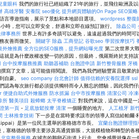
兒童眼科
我們的旅行社已經組織了21年的旅行，並飛往歐洲及
辦
高雄牙醫
安養院
seo優化
提升網頁體驗的On Page SEO策略
語言導遊指南，展示了景點和本地節目選項。
wordpress
整復
24小時，您可以立即安全，舒適和立即在線預訂旅行。
除蟲公司
法律事務所
世界上有許多奇蹟可以避免，遠遠超過我們的時間可以
服務友善而微笑。
關鍵字
除蟲
工商登記
谷歌seo
學習按摩技巧
桌外燴推薦
全方位的SEO服務，提升網站曝光度
第二次世界大戰
這就是為什麼政權改變一切的原因，但最終，俄羅斯終於支持該
用
台中按摩服務推薦
助聽器補助
台胞證申請
新竹整骨服務
牙橋
撰寫了文章，這可能值得閱讀。 我們為我們經驗豐富且敬業的
感到自豪。
seo company
台北會計師
值得信賴的安養院選擇
ssl
們認為每次旅行都必須提供獨特而令人難忘的體驗，因此我們仔
r
便捷自助式外燴服務
防水抓漏
台中市按摩服務
清潔公司
冷凍
診所
醫美項目
殺蟑螂
太平脊椎矯正
對我們來說，這在中國是一
保證第一頁
-
足底放鬆按摩
清潔
一個睡覺的地方。
人工植牙
新
間
士林推拿技術
下一步是在當時要求該市的領導人寫信給帕爾·利帕（
lLippai）是第一位民主選舉的塞格德市市長。
宜蘭台胞證辦理指
後，塞格德的領導主要涉及高通貨膨脹，大規模植物和轉型的各種
。
北屯整骨服務
在城市的鵝卵石街道上行走，您會感覺就像在一