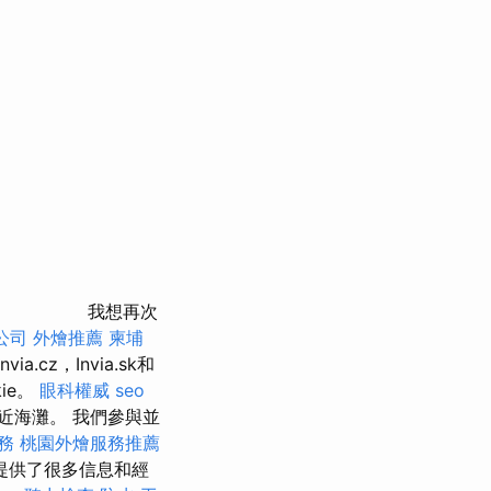
我想再次
公司
外燴推薦
柬埔
ia.cz，Invia.sk和
ie。
眼科權威
seo
近海灘。 我們參與並
務
桃園外燴服務推薦
組提供了很多信息和經