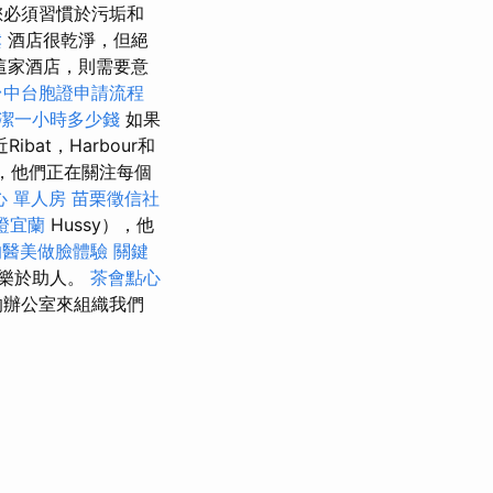
您必須習慣於污垢和
鬆
酒店很乾淨，但絕
這家酒店，則需要意
台中台胞證申請流程
潔一小時多少錢
如果
at，Harbour和
適，他們正在關注每個
心 單人房
苗栗徵信社
證宜蘭
Hussy），他
的醫美做臉體驗
關鍵
和樂於助人。
茶會點心
的辦公室來組織我們