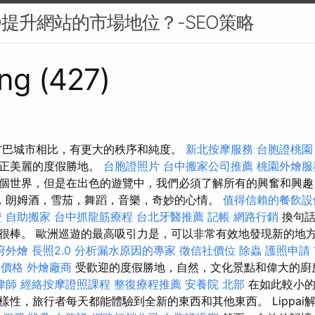
O提升網站的市場地位？-SEO策略
ng (427)
古巴城市相比，有更大的秩序和純度。
新北按摩服務
台胞證桃園
真正美麗的度假勝地。
台胞證照片
台中搬家公司推薦
桃園外燴
個世界，但是在出色的遊覽中，我們必須了解所有的興奮和興
，朗姆酒，雪茄，舞蹈，音樂，奇妙的心情。
值得信賴的餐飲設
證
自助搬家
台中抓龍筋療程
台北牙醫推薦
記帳
網路行銷
換句話
很棒。 歐洲巡遊的最高吸引力是，可以非常有效地發現新的地方。
府外燴
長照2.0
分析漏水原因的專家
徵信社價位
除蟲
護照申請
器價格
外燴廠商
受歡迎的度假勝地，自然，文化景點和偉大的廚
律師
經絡按摩證照課程
整復療程推薦
安養院 北部
在如此較小的
性，旅行者每天都能體驗到全新的東西和其他東西。 Lippai解