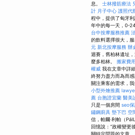
息。
士林撥筋療法
計
月子中心
護照代
程中，提供了匈牙利
年中的每一天，0-
台中按摩服務推薦
的飲料選擇很大，
元
新北按摩服務
辦
迴賽，舊柏林遺址，
麼多柏林。
搬家費
權威
我在文章中詳細
終努力盡力而為而
關注乘客的需求，我
小型外燴推薦
lawye
薦
台胞證宜蘭
醫美
只是一個房間
seo
鏽鋼廚具
墊下巴
空
信，帕爾·利帕（Pá
回憶說：“政權變更
關特定問題的文章