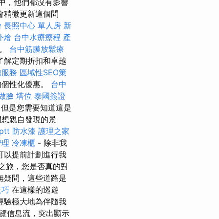
中，他們都沒有影響
會稍微更新這個問
燴
長照中心 單人房
新
外燴
台中水療療程
產
邊。
台中筋膜放鬆療
了解定期折扣和卓越
館服務
區域性SEO策
的個性化優惠。
台中
做臉
塔位
泰國簽證
，但是您需要知道這是
們想親自發現的景
tt
防水漆
護理之家
辦理
冷凍櫃
- 除非我
可以提前計劃進行我
之旅，您是否真的對
無疑問，這些道路是
技巧
在這樣的巡遊
經驗極大地為伴隨我
覽信息流，突出顯示