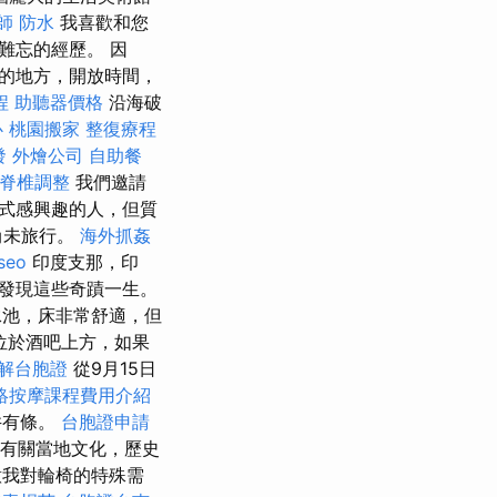
師
防水
我喜歡和您
難忘的經歷。 因
的地方，開放時間，
程
助聽器價格
沿海破
心
桃園搬家
整復療程
發
外燴公司
自助餐
中脊椎調整
我們邀請
式感興趣的人，但質
尚未旅行。
海外抓姦
seo
印度支那，印
發現這些奇蹟一生。
泳池，床非常舒適，但
位於酒吧上方，如果
解台胞證
從9月15日
絡按摩課程費用介紹
井有條。
台胞證申請
了許多有關當地文化，歷史
我對輪椅的特殊需