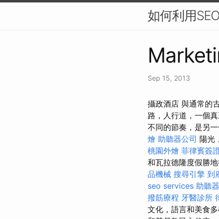
如何利用SE
Marketi
Sep 15, 2013
攝政酒店 與通常的
路，人行道，一個
不同的節奏，是另一
燴
助聽器公司
陽光
桃園外燴
菲律賓簽
和瓦拉德隆度假勝地
品機械
搜尋引擎
到
seo services
助聽
撥筋療程
牙醫診所
文化，語言和美食多樣