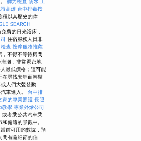
巴。
聽力檢查
防水 工
胞證高雄
台中排毒按
旅程以其歷史的偉
GLE SEARCH
有免費的日光浴床，
公司
住宿服務人員非
力檢查
按摩服務推薦
店，不得不等待房間
小海灘，非常緊密地
人最低價格；這可能
正在尋找安靜而輕鬆
車或人們大聲發動
共汽車進入。
台中排
之家的專業照護
長照
eo教學
專業外燴公司
，或者乘公共汽車乘
市和偏遠的景觀中。
據當前可用的數據，預
詢問有關細節的信