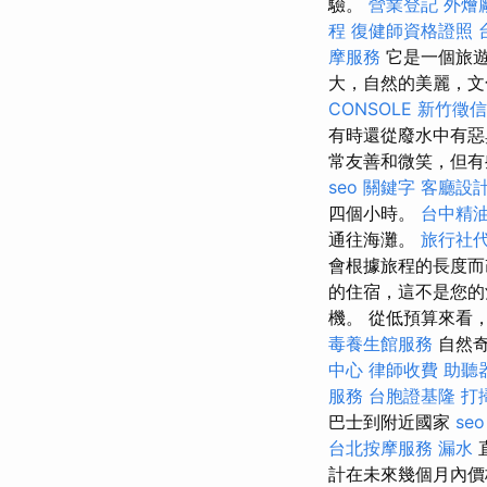
驗。
營業登記
外燴
程
復健師資格證照
摩服務
它是一個旅
大，自然的美麗，文
CONSOLE
新竹徵信
有時還從廢水中有
常友善和微笑，但有
seo 關鍵字
客廳設
四個小時。
台中精
通往海灘。
旅行社
會根據旅程的長度而
的住宿，這不是您的
機。 從低預算來看
毒養生館服務
自然
中心
律師收費
助聽
服務
台胞證基隆
打
巴士到附近國家
seo
台北按摩服務
漏水
計在未來幾個月內價