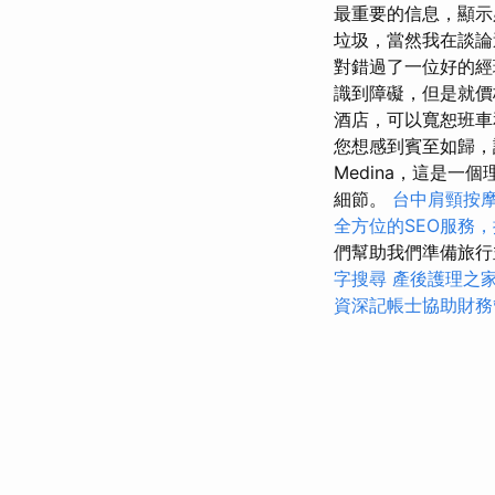
最重要的信息，顯示
垃圾，當然我在談
對錯過了一位好的
識到障礙，但是就
酒店，可以寬恕班
您想感到賓至如歸
Medina，這是
細節。
台中肩頸按
全方位的SEO服務
們幫助我們準備旅
字搜尋
產後護理之
資深記帳士協助財務