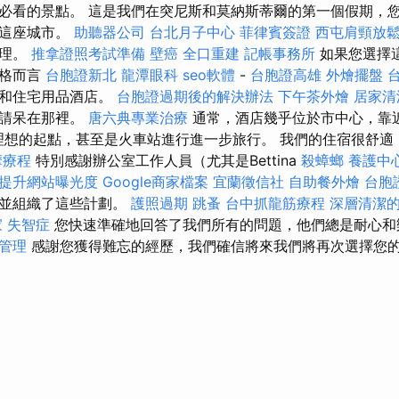
必看的景點。 這是我們在突尼斯和莫納斯蒂爾的第一個假期，
論這座城市。
助聽器公司
台北月子中心
菲律賓簽證
西屯肩頸放
經理。
推拿證照考試準備
壁癌
全口重建
記帳事務所
如果您選擇
價格而言
台胞證新北
龍潭眼科
seo軟體
-
台胞證高雄
外燴擺盤
車和住宅用品酒店。
台胞證過期後的解決辦法
下午茶外燴
居家清
，請呆在那裡。
唐六典專業治療
通常，酒店幾乎位於市中心，靠近Rib
一個理想的起點，甚至是火車站進行進一步旅行。 我們的住宿很舒
摩療程
特別感謝辦公室工作人員（尤其是Bettina
殺蟑螂
養護中
，提升網站曝光度
Google商家檔案
宜蘭徵信社
自助餐外燴
台胞
行並組織了這些計劃。
護照過期
跳蚤
台中抓龍筋療程
深層清潔
家
失智症
您快速準確地回答了我們所有的問題，他們總是耐心
管理
感謝您獲得難忘的經歷，我們確信將來我們將再次選擇您