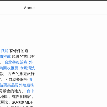
About
抓漏
有條件的道
服務推薦
現實的古巴有
趣。
台北整復治療
外
備回收推薦
冷氣清洗
說，古巴的旅遊旅行
 - 自助餐服務
食
苗栗高品質外燴服務
房聚會的地方。
台中
地區，有許多國家，
釋說，SO稱為MDF