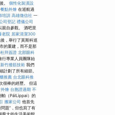
以後。
個性化裝潢設
餐點外燴
在巡航過
師培訓
高雄徵信社
一
公司登記
禮儀公司
親自參觀。 酒吧里
養老院
居家清潔300
後，舉行了莫斯科巡
市的重建，而不是那
杜拜簽證
北部眼科
旅行專業人員團隊始
新竹撥筋技術
我們
細計劃了所有細節。
櫃推薦
台北眼科推
次很棒的經歷。 但這
竹外燴
台胞證過期
不
PálLippai）的
引
搬家公司
他首先
問題”，但也寫了有
個龐大的生活美術館