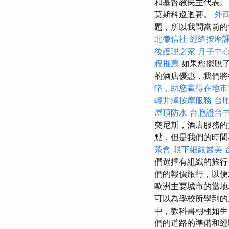
和基督教民主代表
莫斯科巡迴賽。
外
題，所以我問當前的
北徵信社
經絡按摩
後護理之家 月子中
程推薦
如果您擺脫
的酒店優惠，我們
略，助您贏得在地市
輕井澤按摩服務
台
屋頂防水
台胞證台
突尼斯，酒店服務的
點，但是我們的時間
茶會
眼下細紋醫美
們選擇有組織的旅
們的報價旅行，以便
歐洲主要城市的當地
可以為學校所學到的
中，教科書栩栩如生
們的道路的準備和經