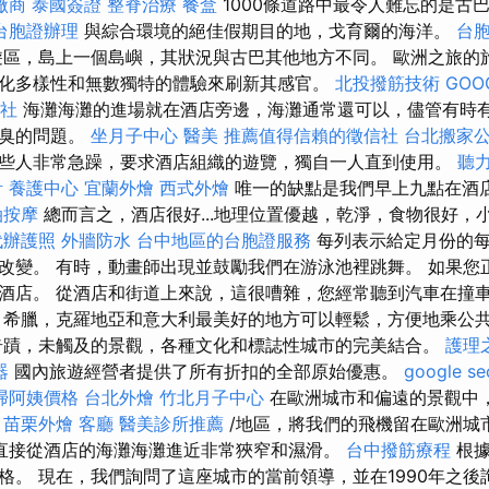
廠商
泰國簽證
整脊治療
餐盒
1000條道路中最令人難忘的是古
台胞證辦理
與綜合環境的絕佳假期目的地，戈育爾的海洋。
台
遊區，島上一個島嶼，其狀況與古巴其他地方不同。 歐洲之旅的
化多樣性和無數獨特的體驗來刷新其感官。
北投撥筋技術
GOO
社
海灘海灘的進場就在酒店旁邊，海灘通常還可以，儘管有時
惡臭的問題。
坐月子中心
醫美
推薦值得信賴的徵信社
台北搬家
些人非常急躁，要求酒店組織的遊覽，獨自一人直到使用。
聽
計
養護中心
宜蘭外燴
西式外燴
唯一的缺點是我們早上九點在酒
油按摩
總而言之，酒店很好...地理位置優越，乾淨，食物很好，
代辦護照
外牆防水
台中地區的台胞證服務
每列表示給定月份的每
改變。 有時，動畫師出現並鼓勵我們在游泳池裡跳舞。 如果您
酒店。 從酒店和街道上來說，這很嘈雜，您經常聽到汽車在撞
，希臘，克羅地亞和意大利最美好的地方可以輕鬆，方便地乘公
奇蹟，未觸及的景觀，各種文化和標誌性城市的完美結合。
護理
器
國內旅遊經營者提供了所有折扣的全部原始優惠。
google s
掃阿姨價格
台北外燴
竹北月子中心
在歐洲城市和偏遠的景觀中
苗栗外燴
客廳
醫美診所推薦
/地區，將我們的飛機留在歐洲城
直接從酒店的海灘海灘進近非常狹窄和濕滑。
台中撥筋療程
根
格。 現在，我們詢問了這座城市的當前領導，並在1990年之後