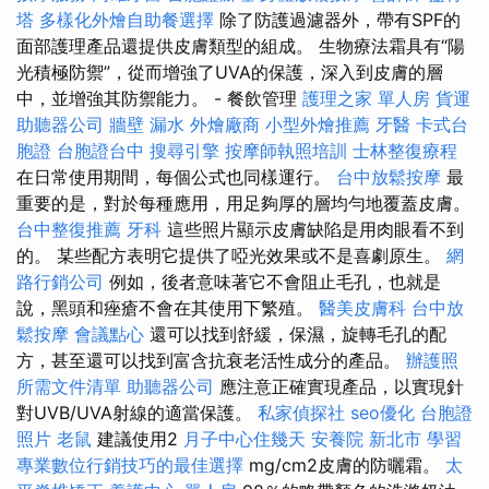
塔
多樣化外燴自助餐選擇
除了防護過濾器外，帶有SPF的
面部護理產品還提供皮膚類型的組成。 生物療法霜具有“陽
光積極防禦”，從而增強了UVA的保護，深入到皮膚的層
中，並增強其防禦能力。 - 餐飲管理
護理之家 單人房
貨運
助聽器公司
牆壁 漏水
外燴廠商
小型外燴推薦
牙醫
卡式台
胞證
台胞證台中
搜尋引擎
按摩師執照培訓
士林整復療程
在日常使用期間，每個公式也同樣運行。
台中放鬆按摩
最
重要的是，對於每種應用，用足夠厚的層均勻地覆蓋皮膚。
台中整復推薦
牙科
這些照片顯示皮膚缺陷是用肉眼看不到
的。 某些配方表明它提供了啞光效果或不是喜劇原生。
網
路行銷公司
例如，後者意味著它不會阻止毛孔，也就是
說，黑頭和痤瘡不會在其使用下繁殖。
醫美皮膚科
台中放
鬆按摩
會議點心
還可以找到舒緩，保濕，旋轉毛孔的配
方，甚至還可以找到富含抗衰老活性成分的產品。
辦護照
所需文件清單
助聽器公司
應注意正確實現產品​​，以實現針
對UVB/UVA射線的適當保護。
私家偵探社
seo優化
台胞證
照片
老鼠
建議使用2
月子中心住幾天
安養院 新北市
學習
專業數位行銷技巧的最佳選擇
mg/cm2皮膚的防曬霜。
太