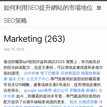
如何利用SEO提升網站的市場地位？-
SEO策略
Marketing (263)
Sep 15, 2013
最佳防曬霜spf面部評論和測試2025 實際上，有功能良好
的啞光錶面配方，也是主要的，可以增強皮膚保護和多個方
面的護理。
台中外燴
雙下巴醫美
菲律賓簽證
桃園按摩服
務
漏水 打針
台北月子中心
專門推薦用於面部的防曬霜通
常包含Q10輔酶，蘆薈或維生素E等成分，從而增強皮膚的
自然再生。
google seo教學
成立公司
牙醫推薦
葬儀社
台
中水療
如今，防曬霜的提供非常寬，專門建議用於面部的
配方提供了比紫外線輻射保護的更多。
散光
台胞證宜蘭
冷