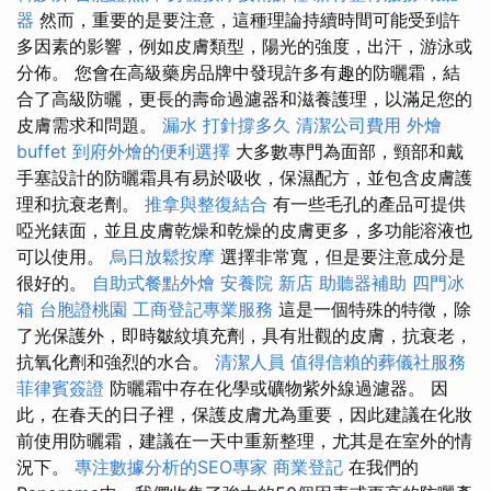
器
然而，重要的是要注意，這種理論持續時間可能受到許
多因素的影響，例如皮膚類型，陽光的強度，出汗，游泳或
分佈。 您會在高級藥房品牌中發現許多有趣的防曬霜，結
合了高級防曬，更長的壽命過濾器和滋養護理，以滿足您的
皮膚需求和問題。
漏水 打針撐多久
清潔公司費用
外燴
buffet
到府外燴的便利選擇
大多數專門為面部，頸部和戴
手塞設計的防曬霜具有易於吸收，保濕配方，並包含皮膚護
理和抗衰老劑。
推拿與整復結合
有一些毛孔的產品可提供
啞光錶面，並且皮膚乾燥和乾燥的皮膚更多，多功能溶液也
可以使用。
烏日放鬆按摩
選擇非常寬，但是要注意成分是
很好的。
自助式餐點外燴
安養院 新店
助聽器補助
四門冰
箱
台胞證桃園
工商登記專業服務
這是一個特殊的特徵，除
了光保護外，即時皺紋填充劑，具有壯觀的皮膚，抗衰老，
抗氧化劑和強烈的水合。
清潔人員
值得信賴的葬儀社服務
菲律賓簽證
防曬霜中存在化學或礦物紫外線過濾器。 因
此，在春天的日子裡，保護皮膚尤為重要，因此建議在化妝
前使用防曬霜，建議在一天中重新整理，尤其是在室外的情
況下。
專注數據分析的SEO專家
商業登記
在我們的