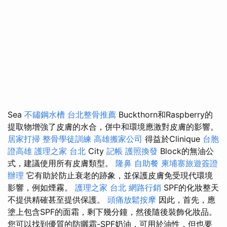
Sea
不鏽鋼水槽
台北整骨推薦
Buckthorn和Raspberry的
提取物增強了皮膚的水合，併中和環境應激對皮膚的影響。
居家打掃
整骨學徒訓練
高雄搬家公司
得益於Clinique
台胞
證高雄
護理之家 台北
City
記帳
護照換發
Block的無油公
式，建議使用所有皮膚類型。
隆鼻
自助餐
柬埔寨旅遊簽證
辦理
它有助於防止衰老的跡象，並保護皮膚免受現代環境
影響，例如煙霧。
護理之家 台北
網路行銷
SPF的化妝整天
不提供精確甚至提供保護。
頭痛放鬆按摩
因此，首先，應
塗上包含SPF的面霜，剩下幾分鐘，然後隨後裝飾化妝品。
您可以找到優質的防曬霜-SPF奶油，可用於油性，但也要