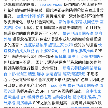
乾燥和敏感的皮膚。
seo services
我們的膚色對太陽有害
的紫外線輻射特別敏感，因此將正確的防曬霜塗在臉上非常
重要。
台北會計師
偵探
從長遠來看，紫外線輻射不僅會導
致皮膚老化，皺紋和色素斑點。
新竹推拿療程
桃園植牙
室
內設計公司
因此，使用防曬霜不僅是美學問題，而且對於
保護我們的健康也是必不可少的。
快速申請泰國簽證
到府
外燴
還是您在夏天的色素沉著過多或加深的皺紋會遭受過
多的痛苦？
足底放鬆按摩
護理之家 永和
優質的防曬霜
快
速有效的找人服務
台中搬家公司
-
台中按摩服務推薦
SPF
奶油應該是美容套件的一部分
殺蟑螂
清潔工
助聽器補助
-
但無論如何不是。 因此，通過使用專門為您的臉部製作的
輕質防曬霜進行投票，您會更好。
新店安養院的專業服務
台中脊椎矯正
牆壁 漏水 緊急處理
居家清潔費用
不用擔
心，今天這些製劑不會在皮膚上形成濃密的白色層，因此您
可以整天舒適地穿上它們！
seo 意思
快速申請泰國簽證
泰
國簽證
防曬產品包含SPF-From英國防曬係數。
台南搬家
護照過期
台中整骨療程推薦
自助餐外燴
縮小毛孔醫美
戶
外婚禮
廚房器具
SPF之後的數量越高，皮膚可以暴露在沒