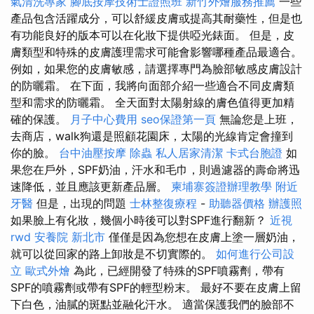
氣清洗專家
腳底按摩技術士證照班
新竹外燴服務推薦
一些
產品包含活躍成分，可以舒緩皮膚或提高其耐藥性，但是也
有功能良好的版本可以在化妝下提供啞光錶面。 但是，皮
膚類型和特殊的皮膚護理需求可能會影響哪種產品最適合。
例如，如果您的皮膚敏感，請選擇專門為臉部敏感皮膚設計
的防曬霜。 在下面，我將向面部介紹一些適合不同皮膚類
型和需求的防曬霜。 全天面對太陽射線的膚色值得更加精
確的保護。
月子中心費用
seo保證第一頁
無論您是上班，
去商店，walk狗還是照顧花園床，太陽的光線肯定會撞到
你的臉。
台中油壓按摩
除蟲
私人居家清潔
卡式台胞證
如
果您在戶外，SPF奶油，汗水和毛巾，則過濾器的壽命將迅
速降低，並且應該更新產品層。
柬埔寨簽證辦理教學
附近
牙醫
但是，出現的問題
士林整復療程
-
助聽器價格
辦護照
如果臉上有化妝，幾個小時後可以對SPF進行翻新？
近視
rwd
安養院 新北市
僅僅是因為您想在皮膚上塗一層奶油，
就可以從回家的路上卸妝是不切實際的。
如何進行公司設
立
歐式外燴
為此，已經開發了特殊的SPF噴霧劑，帶有
SPF的噴霧劑或帶有SPF的輕型粉末。 最好不要在皮膚上留
下白色，油膩的斑點並融化汗水。 適當保護我們的臉部不