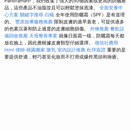
Panorama中，我們收集了強大的50個因素或更高的防曬產
品，這些產品不油脂並且可以輕鬆塗抹底漆。
全面安養中
心方案
關鍵字搜尋
白蟻
全年使用防曬霜（SPF）是有道理
的。
豐原按摩服務推薦
限制皮膚的過早衰老，可提供過多
的色素沉著和防止過度的皮膚細胞損傷。
外燴推薦
餐飲設
備回收推薦
天母整骨專業
就像日面霜一樣，防曬霜每天都
放在臉上，因此應根據皮膚類型仔細選擇。
徵信社費用
html
律師
桃園搬家
隆乳
室內設計推薦
杜拜簽證
重要的是
要提供舒適，輕巧甚至化妝而不打滑或爆炸黑頭和痤瘡。