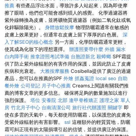
推薦
有些產品浮出水面，導致許多人站起來，因為即使摩
擦了眼睛，他們也可能會感到煩人的感覺。 化學過濾器將
紫外線轉換為皮膚，並將礦物質過濾器（例如二氧化鈦或氧
化鋅驅除陽光）。
身體放鬆按摩
物理防曬霜通常在敏感的
皮膚上效果更好，但通常在皮膚上留下厚厚的白色層。
深
入了解SEO的核心概念
另一方面，化學防曬霜通常更輕，
使其成為化妝下的理想選擇。
辦護照要帶什麼
外牆 漏水
白內障手術
推拿證照考試準備
台胞證新北
殺蟑螂
SPF霜提
供了防止紫外線輻射的有害作用的保護，並因此防止了皮膚
疾病和光衰老。
大雅按摩服務
Cosibella提供了廣泛的過濾
產品，您可以在推薦的SPF
外燴
抓姦蒐證
local seo
自助
餐外燴
公司登記
月子中心推薦
Creams上閱讀有關我們推
薦的博客文章的更多信息。 確保將足夠的數量施加以進行
強烈保護。
塔位
安養院 北部
逢甲脊椎矯正
護理之家 單人
房
竹北月子中心
台南清潔公司
旅行社代辦護照
關鍵字
即
使在多雲的天氣中，每天都使用防曬霜，以保護您的皮膚免
受紫外線輻射的有害影響。
ssl
這種額外的輕質質地，防曬
霜可糾正現有的太陽損壞引起的信號，並提供廣泛的保護。