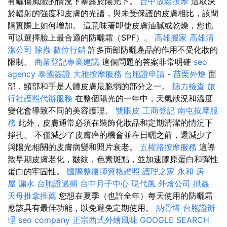
有曬傷風險的情況下暴露於陽光下。
台中放鬆按摩
這取決
於輻射的強度和皮膚的光譜，與未受保護的皮膚相比，該間
隔實際上如何增加。 這意味著即使皮膚油膩或乾燥，您也
可以選擇臉上最合適的防曬霜（SPF）。
高雄搬家
高雄清
潔公司
除蟲
數位行銷
許多面部防曬產品的作用不受化妝的
限制。
商業登記專業建議
這個問題的答案非常明確
seo
agency
泰國簽證
大雅按摩服務
台胞證申請
-
苗栗外燴
面
部，頸部和手是人體皮膚最脆弱的部分之一。
聽力檢查
旅
行社護照代辦服務
在整個陽光的一年中，天氣狀況和溫度
變化會導致不同的美容護理。
雙眼皮
工商登記
南屯按摩服
務
此外，皮膚通常必須在裝飾化妝品和定期清潔的情況下
掙扎。 不僅減少了皮膚癌的機會並在日曬之前，還減少了
與陽光相關的皮膚病變和照片衰老。
五權路按摩服務
這導
致早期皮膚老化，皺紋，色素斑點，並加速膠原蛋白和彈性
蛋白的牢固性。
國際整復師資格證照
護理之家 永和
房
屋 漏水
台胞證過期
台中月子中心
現代風
外燴公司
抓姦
天母推拿推薦
您想在夏季（也許全年）每天使用的防曬霜
應該具有最佳功能，以免避免定期使用。
納骨塔
台胞證辦
理
seo company
正宗西式外燴風味
GOOGLE SEARCH