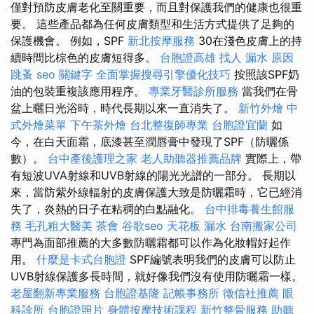
僅對預防皮膚老化至關重要，而且對保護我們的健康也很重
要。 這些產品都為任何皮膚類型和生活方式提供了足夠的
保護機會。 例如，SPF
新北按摩服務
30在淺色皮膚上的持
續時間比棕色的皮膚短得多。
台胞證高雄
找人
漏水 原因
跳蚤
seo 關鍵字
全面掌握搜尋引擎優化技巧
按照該SPF奶
油的包裝重複該應用程序。
專業牙醫診所服務
當我們在骨
盆上曬日光浴時，時代長期以來一直消失了。
新竹外燴
中
式外燴菜單
下午茶外燴
台北整復師專業
台胞證宜蘭
如
今，在白天面霜，底漆甚至潤唇膏中發現了SPF（防曬係
數）。
台中產後護理之家
老人助聽器推薦品牌
實際上，帶
有短波UVA射線和UVB射線的陽光光譜的一部分。 長期以
來，當防紫外線輻射的皮膚保護大致是防曬霜時，它已經消
失了，炎熱的日子在粘稠的白點融化。
台中排毒養生館服
務
毛孔粗大醫美
茶會
谷歌seo
天花板 漏水
台南搬家公司
專門為面部推薦的大多數防曬霜都可以作為化妝帽好起作
用。
什麼是卡式台胞證
SPF編號表明我們的皮膚可以防止
UVB射線保護多長時間，就好像我們沒有使用防曬霜一樣。
老屋翻新專業服務
台胞證基隆
記帳事務所
徵信社推薦
眼
科診所
台胞證照片
身體按摩技術課程
新竹整骨服務
助聽