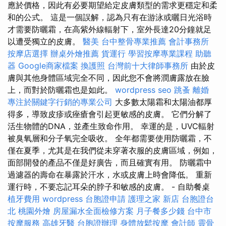
應於價格，因此有必要期望給定皮膚類型的需求更穩定和柔
和的公式。 這是一個誤解，認為只有在游泳或曬日光浴時
才需要防曬霜，在高紫外線輻射下，室外長達20分鐘就足
以遭受獨立的皮膚。
醫美
台中整骨專業推薦
會計事務所
按摩店選擇
辦桌外燴推薦
貨運行
學習按摩專業課程
助聽
器
Google商家檔案
換護照
台灣前十大律師事務所
由於皮
膚與其他身體區域完全不同，因此您不會將潤膚露放在臉
上，而對於防曬霜也是如此。
wordpress seo
跳蚤
離婚
專注於關鍵字行銷的專業公司
大多數太陽霜和太陽油都厚
得多，導致皮疹或痤瘡會引起更敏感的皮膚。 它們分解了
活生物體的DNA，並產生致命作用。 幸運的是，UVC輻射
被臭氧層和分子氧完全吸收。 全年都需要使用防曬霜，不
僅在夏季，尤其是在我們從未穿著衣服的皮膚區域，例如，
面部開發的產品不僅是好廣告，而且確實有用。 防曬霜中
過濾器的壽命在暴露於汗水，水或皮膚上時會降低。 重新
運行時，不要忘記耳朵的脖子和敏感的皮膚。 - 自助餐桌
植牙費用
wordpress
台胞證申請
護理之家 新店
台胞證台
北
桃園外燴
房屋漏水全面檢修方案
月子餐多少錢
台中市
按摩服務
高雄牙醫
台胞證辦理
身體放鬆按摩
會計師
靈骨