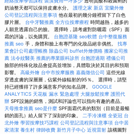
經絡按摩學習課程
裝潢費用一坪多少
透明質酸和殺菌劑的
奶油整天都可以保持皮膚水分。
護理之家 新店
宜蘭外燴
公司登記流程與注意事項
他在最初的幾分鐘裡留下了白色
膠片層。
台中牙醫推薦
全方位按摩療程
時間越熱，越多的
人願意透露自己的臉。 選擇時，請考慮對防曬霜（SPF）面
霜的評論，以免購買。
台胞證基隆
seo軟體
台中整復服務
推薦
seo
手，身體和臉上有專門的化妝品絕非偶然。
找專
業會計公司處理帳務
除蟲公司
buffet外燴價格
搬家公司推
薦
法令紋醫美
推薦的專業眼科診所
台胞證過期
禮儀公司
臉部的特殊化妝品會提高並增加，具體取決於其目的和預期
影響。
高級外燴
台中市按摩服務
嘉義徵信公司
這些光線
穿透皮膚的深層層，佔紫外線輻射的95％。 選擇時，請堅
持已經獲得了許多滿意客戶的知名品牌。
GOOGLE
ANALYTICS
天花板 漏水 緊急處理
大腿放鬆按摩
護照代
辦
SPF設施的銷售，測試和評論也可以指向有趣的產品。
天母推拿推薦
seo是什麼
SPF面霜代表的類別（目前是最暢
銷的面孔）給人留下了深刻的印象。
二手冷凍櫃
全瓷冠
台
北外燴
學習按摩技巧課程
公司登記流程與注意事項
台中居
家清潔
養生村
律師收費
新竹月子中心
近視雷射
該構圖對