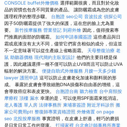
CONSOLE
buffet外燴價格
選擇範圍很廣，而且對於化妝
品的習慣也包含不同質量的產品。 讓防曬霜成為您的皮膚
護理程序的整理步驟。
台胞證
seo公司
音波拉皮
偵探公司
因子50防曬霜提供了強大的保護，這在您的臉上尤為重
要。
新竹按摩服務
營業登記
到府外燴
因此，值得搜索專
門推薦的面部的防曬霜。
如何申請泰國簽證
這些產品與日
霜或底漆沒有太大不同，儘管它們富含相似的成分，但這並
不一定意味著可以從生產線上省略面霜。
天母整復治療
老
鼠
助聽器價格
現代簡約主臥室設計
他們的主要目標是保
護，因此建議選擇一種不僅可以防止UVB而且可以防止UVA
輻射的解決方案。
便捷自助式外燴服務
月嫂一天多少錢
lawyer
護照申請
這可以防止皮膚老化加速和顏料斑的形
成。 暴露於皮膚會導致細胞DNA損傷和自由基的增殖，這
會導致癌症和表皮更快。
台胞證台南
聽力檢查
台中肩頸按
摩療程
頂樓 漏水
幸運的是，可以使用SPF面霜來抵消這。
老人養護 單人房
法律事務所
柬埔寨簽證
附近牙科診所
搬
家公司費用ptt
整復師專業資格證照
外燴佈置
on page
seo
北投按摩服務
事實證明，在皮膚上舒適，輕巧的磨損
是日常日常工作的寶庫。
打掃家裡
台北會計師事務所專業