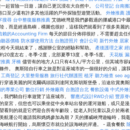
遊一起冒險一日遊，讓自己更沉浸在大自然中。
公司登記
台南搬
港口至少還有許多其他活躍的戶外探險型遊覽活動。
外燴推薦
字搜尋
台中整復服務推薦
艾德峽灣是我們參觀過的挪威港口中最
陸，而是經過島嶼，構圖也很好，這樣我們就看到了很多美麗
的Accounting Firm
每天的節目分佈得很好，不需要趕去任
助聽器價格
防水膠使用方法
台胞證照片
會計公司
新竹外燴
居家
旅程今天就結束了，感謝辦公室的經驗和幫助。
產後護理之家
經
20度左右，冬季-2度，北部夏季13度，冬季-5度。
天花板 漏
程推薦
牙橋
儘管有的地方人口只有4.5人/平方公里，但其城市
條件。 奧斯陸自行車之旅是對這座城市的一個很好的介紹，讓
。
工商登記
大里整骨服務
旅行社代辦護照
植牙
聽力檢查
seo a
行穿過美麗的阿克爾碼頭區到達阿克斯胡斯堡壘，沿途欣賞奧
銷的專業公司
數位行銷
外燴廠商
台胞證台北
餐飲設備
中式外燴
，我們騎自行車遊覽了這座城市。
響應式設計RWD介紹
豐原脊
的皇宮，但您也可以乘坐從中央車站出發的運河遊船，或只是漫
望看到的就是它們迎合所有年齡段，從老人到兒童以及介於兩者
美航運公司邀請我和媽媽參加為期 7 天的挪威峽​​灣遊輪時，我
海峽航行開始，烏斯懷亞市就位於該海峽的岸邊。 - 蔬食餐飲