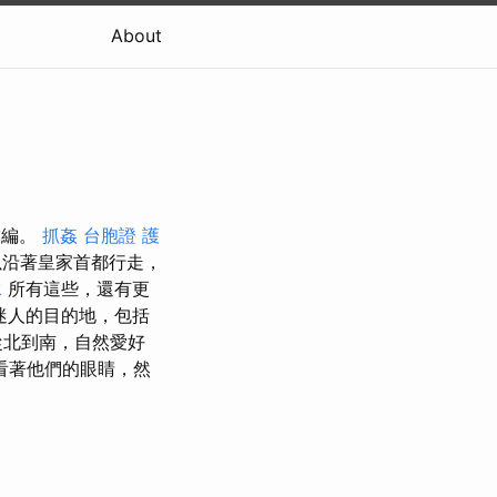
About
彙編。
抓姦
台胞證
護
以沿著皇家首都行走，
水
所有這些，還有更
迷人的目的地，包括
北到南，自然愛好
看著他們的眼睛，然