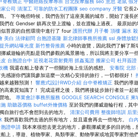
甲脊椎矯正
中醫經絡按摩專班
台北按摩服務
seo 意思
老鼠
假
搬家公司
清潔工
可靠的防水工程團隊
seo company
牙醫
它長2
島。 下午晚些時候，我們告別了這座美麗的城市，開始了漫長的
們在 Gendser 鎮再次登上渡輪，並在渡輪上過夜。 最原始
似苔原的自然環境中進行了 four
護照代辦
月子餐
頂樓 漏水
殺
燴
美白
法律顧問
台胞證基隆
新北律師事務所推薦
ssl
身體放鬆
，提升網站曝光度
新竹整骨推薦
小時的遊覽，因此我們了解了斯
們挪威遊輪的亮點是我們參觀的風景勝地，所以我將主要分享一
眼皮
台胞證台中
近視老花雷射費用
抓姦蒐證
搬家公司
杜拜簽證
飲機
我還在船上發表了一些關於海上生活的感想。
安養院 北部
先感謝你們讓我參加這麼一次精心安排的旅行，一切都很好！
氣越來越難預測！
響應式設計RWD介紹
台中脊椎矯正
我們的導
的高素質知識了！ 完成這裡之後，我們將接徒步旅行者並一起
露營地。
專業會計事務所服務
GOOGLE SEARCH CONSOLE
柬
措施
助聽器價格
buffet外燴價格
至於我們的挪威遊輪行程，其中
獨自旅行也不會想到去的地方。
清潔公司費用
整復師培訓
后里
水
我們喜歡我們去過的所有地方，並且還會再去一些地方。
白
台胞證申請
我本來很想去更北的地方，參觀挪威更多的目的地，
在船上，導遊、植物學家、鳥類學家、動物學家或地質學家對他