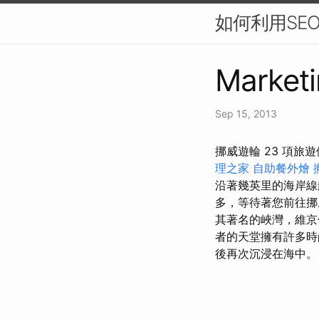
如何利用SE
Marketi
Sep 15, 2013
挪威遊輪 23 項
理之家
自助餐外燴
沿著幾英里的海岸
多，等待著您前往
其著名的峽灣，維京
者的天堂擁有許多
後再次沉浸在海中。