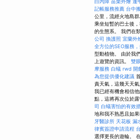
白內障
苗栗外燴
逢
記帳服務推薦
台中
公里，流經火地島群
乘坐短暫的巴士後，我
的生態系。 我們在類
公司
換護照
宜蘭外
全方位的SEO服務
型動植物。 由於我
上遊覽的資訊。
雙
摩服務
白蟻
rwd
開
為您提供優化建議
首
責天氣，這幾天天
我已經有機會相信他
點，這將再次位於
司
白蟻害怕的有效
地和我不熟悉且如果
牙醫診所
天花板 漏
律賓簽證申請流程
選擇更長的遊輪。 