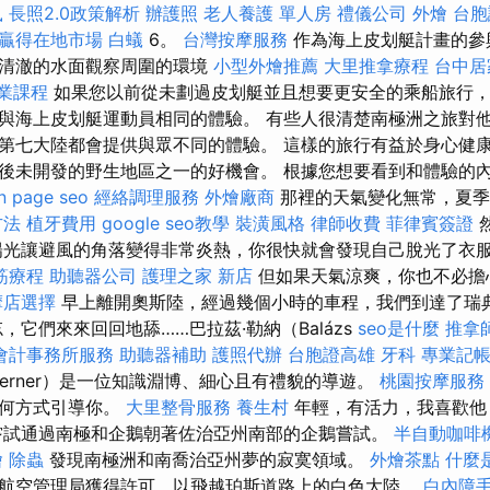
鼠
長照2.0政策解析
辦護照
老人養護 單人房
禮儀公司
外燴
台胞
您贏得在地市場
白蟻
6。
台灣按摩服務
作為海上皮划艇計畫的參
從清澈的水面觀察周圍的環境
小型外燴推薦
大里推拿療程
台中居
業課程
如果您以前從未劃過皮划艇並且想要更安全的乘船旅行
與海上皮划艇運動員相同的體驗。 有些人很清楚南極洲之旅對他
第七大陸都會提供與眾不同的體驗。 這樣的旅行有益於身心健
後未開發的野生地區之一的好機會。 根據您想要看到和體驗的
n page seo
經絡調理服務
外燴廠商
那裡的天氣變化無常，夏季
方法
植牙費用
google seo教學
裝潢風格
律師收費
菲律賓簽證
光讓避風的角落變得非常炎熱，你很快就會發現自己脫光了衣
筋療程
助聽器公司
護理之家 新店
但如果天氣涼爽，你也不必擔
摩店選擇
早上離開奧斯陸，經過幾個小時的車程，我們到達了瑞
，它們來來回回地舔……巴拉茲·勒納（Balázs
seo是什麼
推拿
會計事務所服務
助聽器補助
護照代辦
台胞證高雄
牙科
專業記
erner）是一位知識淵博、細心且有禮貌的導遊。
桃園按摩服務
任何方式引導你。
大里整骨服務
養生村
年輕，有活力，我喜歡他
嘗試通過南極和企鵝朝著佐治亞州南部的企鵝嘗試。
半自動咖啡
燴
除蟲
發現南極洲和南喬治亞州夢的寂寞領域。
外燴茶點
什麼
航空管理局獲得許可，以飛越珀斯道路上的白色大陸。
白內障