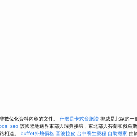
含非數位化資料內容的文件。
什麼是卡式台胞證
挪威是北歐的一
ocal seo
該國陸地邊界東部與瑞典接壤，東北部與芬蘭和俄羅斯
水路相連。
buffet外燴價格
音波拉皮
台中養生療程
自助搬家
由