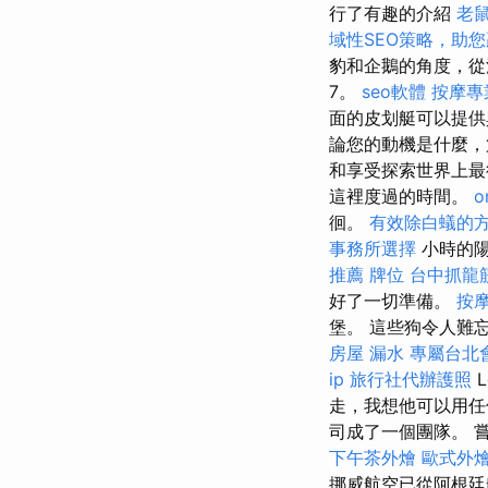
行了有趣的介紹
老
域性SEO策略，助
豹和企鵝的角度，
7。
seo軟體
按摩專
面的皮划艇可以提供
論您的動機是什麼，
和享受探索世界上最
這裡度過的時間。
o
徊。
有效除白蟻的
事務所選擇
小時的陽
推薦
牌位
台中抓龍
好了一切準備。
按
堡。 這些狗令人難忘
房屋 漏水
專屬台北
ip
旅行社代辦護照
L
走，我想他可以用
司成了一個團隊。 
下午茶外燴
歐式外
挪威航空已從阿根廷