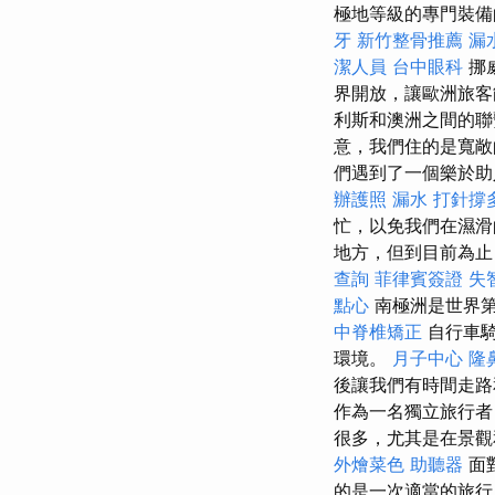
極地等級的專門裝備
牙
新竹整骨推薦
漏
潔人員
台中眼科
挪
界開放，讓歐洲旅
利斯和澳洲之間的聯
意，我們住的是寬敞
們遇到了一個樂於助
辦護照
漏水 打針撐
忙，以免我們在濕
地方，但到目前為止
查詢
菲律賓簽證
失
點心
南極洲是世界第
中脊椎矯正
自行車
環境。
月子中心
隆
後讓我們有時間走
作為一名獨立旅行者
很多，尤其是在景
外燴菜色
助聽器
面
的是一次適當的旅