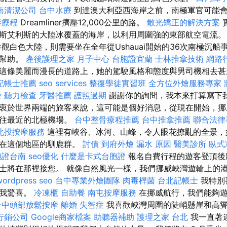
南清潔公司
台中水療
到達澳大利亞西海岸之前，南極軍官可能會
毒療程
Dreamliner擠壓12,000公里的路。
散光矯正的解決方案
斯艾利斯的大陸冰覆蓋的海岸，以利用周圍強的東部航空電流
觀白色大陸，則需要坐在全年從Ushauai開始的36次南極沉船
有幫助。
產後護理之家 月子中心
台胞證宜蘭
士林推拿技術
網路
這條美麗而漫長的道路上，她的駕駛風格和態度與男司機相去
記帳士推薦
seo services
整復學徒實習班
全方位外燴服務專家
燴
聽力檢查
牙醫推薦
護照過期
謝謝你的詢問，我本來打算寫下
衷於世界兩端的旅客來說，這可能是個好消息，從現在開始，挪
飛往最近的北極機場。
台中整骨療程推薦
台中推拿推薦
聯合法律
北投按摩服務
這裡有峽谷、冰河、山峰，令人眼花撩亂的全景，
活在這個地區的馴鹿群。
討債
到府外燴
漏水 原因
醫美診所
臥式
胞證台南
seo優化
什麼是卡式台胞證
報名自費行程的遊客登頂後
士將在那裡接您。 就像自然風光一樣，我們挪威峽灣遊輪上的
wordpress seo
台中專業外燴團隊
肉毒桿菌
台北記帳士
我特別
了我驚喜。
冷凍櫃
自助餐
南屯按摩服務
在挪威航行，我們能夠
台中頭部放鬆按摩
離婚
失智症
我喜歡峽灣周圍的陡峭懸崖和高
行銷公司
Google商家檔案
助聽器補助
護理之家 台北
我一直著