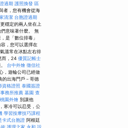
證過期
護照換發
區
與者，您有機會從海
家清潔
台胞證過期
，更穩定的兩人坐在上
們意味著什麼。 無
康，是「數位排毒」
內容，您可以選擇在
氣溫常在冰點左右徘
然而，24
優質記帳士
服。
台中外燴
徵信社
心，遊輪公司已經做
典的出海門戶－哥德
師資格證照
泰國簽證
帳事務所推薦
墓園
查
桃園外燴
別讓他
，寒冷可以忍受，公
機
學習按摩技巧課程
是卡式台胞證
阿根廷
手術
護理之家 永和
設