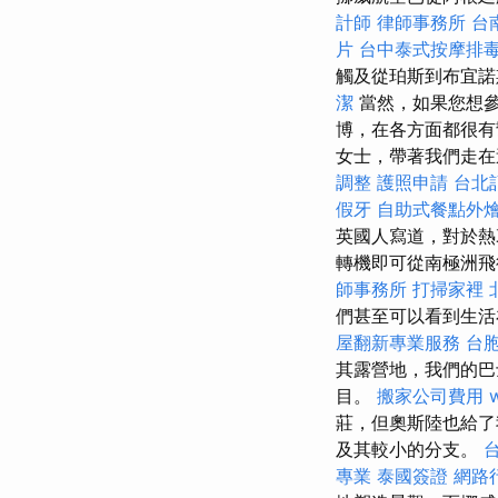
計師
律師事務所
台
片
台中泰式按摩排
觸及從珀斯到布宜諾
潔
當然，如果您想參
博，在各方面都很
女士，帶著我們走在
調整
護照申請
台北
假牙
自助式餐點外
英國人寫道，對於熱
轉機即可從南極洲
師事務所
打掃家裡
們甚至可以看到生
屋翻新專業服務
台
其露營地，我們的巴
目。
搬家公司費用
莊，但奧斯陸也給
及其較小的分支。
專業
泰國簽證
網路