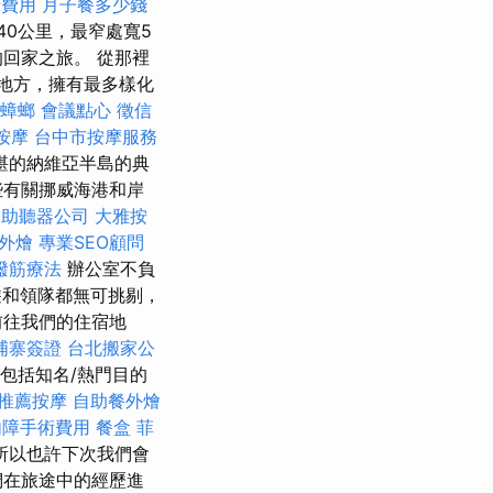
牙費用
月子餐多少錢
40公里，最窄處寬5
回家之旅。 從那裡
的地方，擁有最多樣化
蟑螂
會議點心
徵信
按摩
台中市按摩服務
堪的納維亞半島的典
些有關挪威海港和岸
助聽器公司
大雅按
外燴
專業SEO顧問
撥筋療法
辦公室不負
遊和領隊都無可挑剔，
前往我們的住宿地
埔寨簽證
台北搬家公
包括知名/熱門目的
推薦按摩
自助餐外燴
內障手術費用
餐盒
菲
所以也許下次我們會
們在旅途中的經歷進