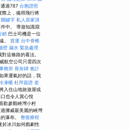
通過787
台胞證照
實際上，備用飛行將
。
關鍵字
私人居家清
事件中。 導遊知識淵
行銷
巴士司機是一位
甚遠。
貨運
台中脊椎
牆壁 漏水 緊急處理
我對這條路的看法。
威航空公司只需四次
事務所
骨灰罈
會計
如果運氣好的話，我
冷凍櫃
杜拜簽證
老
將入住山地旅遊屋或
港口也令人賞心悅
喜歡參觀峽灣小村
遊過挪威最美麗的峽灣
聳的瀑布。
整復療程
迷於冰川如何戲劇性