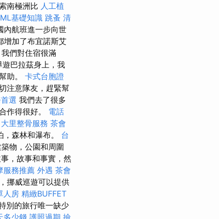
探索南極洲比
人工植
TML基礎知識
跳蚤
清
國內航班進一步向世
都增加了布宜諾斯艾
 我們對住宿很滿
導遊巴拉茲身上，我
求幫助。
卡式台胞證
切注意隊友，趕緊幫
務首選
我們去了很多
中合作得很好。
電話
。
大里整骨服務
茶會
泊，森林和瀑布。
台
建築物，公園和周圍
故事，故事和事實，然
摩服務推薦
外遇
茶會
，挪威巡遊可以提供
單人房
精緻BUFFET
特別的旅行唯一缺少
天多少錢
護照過期
撿