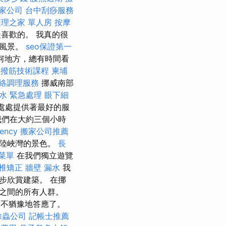
家公司
台中刮痧服務
護理之家 單人房
按摩
喜歡的。 我真的很
的風景。
seo保證第一
何地方，總有時間看
撥筋技術課程
柬埔
絡調理服務
挪威南部
水 緊急處理
眼下細
卻處處提供著最好的服
我們在大約三個小時
gency
搬家公司推薦
斯陸峽灣的景色。
長
菜單
在我們獨立遊覽
椎矯正
牆壁 漏水
我
步欣賞建築。 在挪
之間的所有人群。
毫不猶豫地答應了。
除蟲公司
記帳士推薦