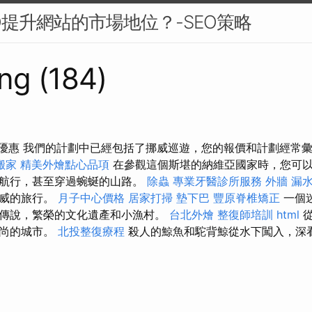
O提升網站的市場地位？-SEO策略
ng (184)
旅遊優惠 我們的計劃中已經包括了挪威巡遊，您的報價和計劃經常
搬家
精美外燴點心品項
在參觀這個斯堪的納維亞國家時，您可
線航行，甚至穿過蜿蜒的山路。
除蟲
專業牙醫診所服務
外牆 漏
挪威的旅行。
月子中心價格
居家打掃
墊下巴
豐原脊椎矯正
一個
傳說，繁榮的文化遺產和小漁村。
台北外燴
整復師培訓
html
從
時尚的城市。
北投整復療程
殺人的鯨魚和駝背鯨從水下闖入，深