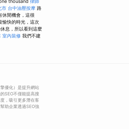
thousand
律師
北市
台中油壓按摩
路
有休閒機會，這很
段愉快的時光，這次
的休息，所以看到這麼
隊
室內裝修
我們不建
引擎優化）是提升網站
的SEO不僅能提高搜
名度，吸引更多潛在客
幫助企業透過SEO強