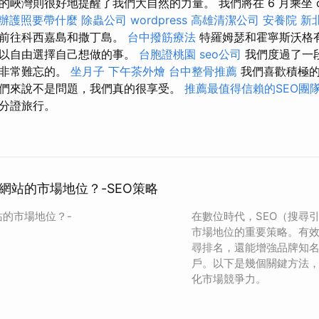
峽灣則很好地提醒了我們大自然的力量。 我們將在 6 月乘坐 one 
辦護照要帶什麼
除蟲公司
wordpress
高雄清潔公司
安養院 新
，前往科西嘉島和撒丁島。
台中撥筋療法
特羅姆瑟和霍寧斯沃格
可以自由選擇自己想做的事。
台胞證桃園
seo公司
我們度過了一
是非常難忘的。
坐月子
下午茶外燴
台中整骨推薦
我們喜歡積極
們來說不是問題，我們真的很享受。
推薦最值得信賴的SEO團
分證旅行。
網站的市場地位？-SEO策略
站的市場地位？-
在數位時代，SEO（搜尋
市場地位的重要策略。有效
尋排名，還能增強品牌知
戶。以下是幾個關鍵方法，
化市場競爭力。