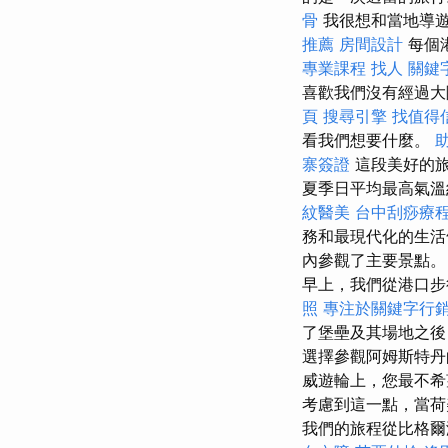
骨
我很想和當地導
推薦
房間設計
每個
專業課程
找人
關鍵
喜歡我們沒有經過大
頁
搜尋引擎
找值得信賴
看我們想要什麼。
寨簽證
這段美好的
夏季日平均最高氣溫約
紋醫美
台中刮痧療
務和最現代化的生活
內參觀了主要景點
早上，我們從港口步
照
專注於關鍵字行
了堡壘及其場地之後
選擇參觀阿姆斯特丹
威遊輪上，您最不希
考慮到這一點，當荷
我們的旅程從比格爾