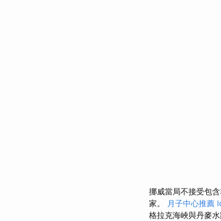
挪威當局不接受包
家。
月子中心推薦
l
格拉克海峽與丹麥