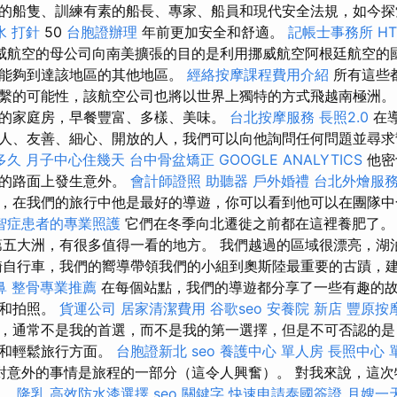
的船隻、訓練有素的船長、專家、船員和現代安全法規，如今
水 打針
50
台胞證辦理
年前更加安全和舒適。
記帳士事務所
H
威航空的母公司向南美擴張的目的是利用挪威航空阿根廷航空的
客能夠到達該地區的其他地區。
經絡按摩課程費用介紹
所有這些
繫的可能性，該航空公司也將以世界上獨特的方式飛越南極洲。
的家庭房，早餐豐富、多樣、美味。
台北按摩服務
長照2.0
在
人、友善、細心、開放的人，我們可以向他詢問任何問題並尋
多久
月子中心住幾天
台中骨盆矯正
GOOGLE ANALYTICS
他密
滑的路面上發生意外。
會計師證照
助聽器
戶外婚禮
台北外燴服
，在我們的旅行中他是最好的導遊，你可以看到他可以在團隊
智症患者的專業照護
它們在冬季向北遷徙之前都在這裡養肥了
五大洲，有很多值得一看的地方。 我們越過的區域很漂亮，湖
騎自行車，我們的嚮導帶領我們的小組到奧斯陸最重要的古蹟，
鼻
整骨專業推薦
在每個站點，我們的導遊都分享了一些有趣的
路和拍照。
貨運公司
居家清潔費用
谷歌seo
安養院 新店
豐原按
，通常不是我的首選，而不是我的第一選擇，但是不可否認的是
觀和輕鬆旅行方面。
台胞證新北
seo
養護中心 單人房
長照中心 
對意外的事情是旅程的一部分（這令人興奮）。 對我來說，這次
行。
隆乳
高效防水漆選擇
seo 關鍵字
快速申請泰國簽證
月嫂一