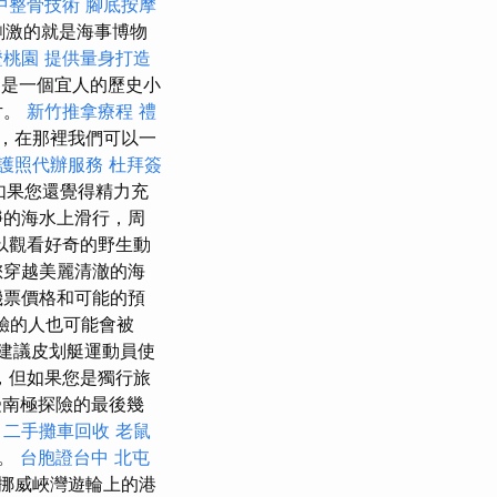
中整骨技術
腳底按摩
刺激的就是海事博物
證桃園
提供量身打造
是一個宜人的歷史小
片。
新竹推拿療程
禮
，在那裡我們可以一
護照代辦服務
杜拜簽
如果您還覺得精力充
靜的海水上滑行，周
以觀看好奇的野生動
您穿越美麗清澈的海
機票價格和可能的預
驗的人也可能會被
建議皮划艇運動員使
，但如果您是獨行旅
南極探險的最後幾
。
二手攤車回收
老鼠
人。
台胞證台中
北屯
挪威峽灣遊輪上的港