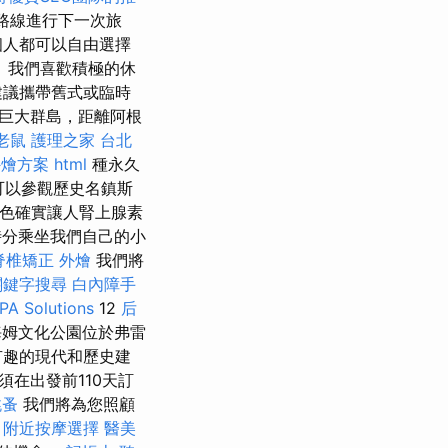
d 路線進行下一次旅
個人都可以自由選擇
 我們喜歡積極的休
建議攜帶舊式或臨時
的巨大群島，距離阿根
老鼠
護理之家 台北
外燴方案
html
種永久
可以參觀歷史名鎮斯
景色確實讓人腎上腺素
分乘坐我們自己的小
脊椎矯正
外燴
我們將
關鍵字搜尋
白內障手
PA Solutions
12
后
姆文化公園位於弗雷
有趣的現代和歷史建
須在出發前110天訂
跳蚤
我們將為您照顧
。
附近按摩選擇
醫美