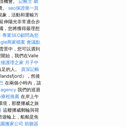
絕佳機會。
記帳士
聽
費。
seo保證第一頁
現象，活動和運輸方
延伸陽光非常適合步
國，您將獲得最理想
司
專業SEO顧問為您
ogle商家檔案
會議點
雪景中，您可以遇到
始，我們在Valle
產後護理之家 月子中
遠足的人。
資深記帳
dsfjord），然後
巴
在兩個小時內，該
 agency
我們的巡迴
痧療程推薦
在岸上午
然環境，那麼挪威之旅
務
這艘挪威郵輪與荷
些遊輪上，船舶是焦
桃園搬家公司
助聽器