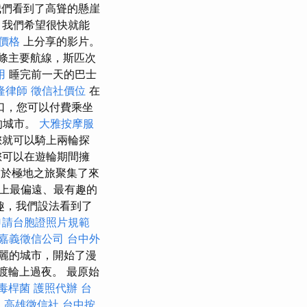
我們看到了高聳的懸崖
，我們希望很快就能
價格
上分享的影片。
條主要航線，斯匹次
用
睡完前一天的巴士
隆律師
徵信社價位
在
口，您可以付費乘坐
的城市。
大雅按摩服
您就可以騎上兩輪探
您可以在遊輪期間擁
於極地之旅聚集了來
上最偏遠、最有趣的
趣，我們設法看到了
申請台胞證照片規範
嘉義徵信公司
台中外
麗的城市，開始了漫
在渡輪上過夜。 最原始
毒桿菌
護照代辦
台
盒
高雄徵信社
台中按