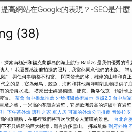
提高網站在Google的表現？-SEO是什麼
ng (38)
探索南極洲和福克蘭群島的海上航行 Balázs 是我們優秀的
助人！ 我還要感謝他拍攝的照片，我當然同意他們的出版。 神秘
大陸”，與任何事物都不相當。 閃閃發光的冰，雄偉的山峰和真
而代之的是，它為候鳥，鯨魚，海豹和其他海洋哺乳動物提供了
 富有的沿海水域。 搭乘巴士經過德國、捷克、斯洛伐克，預計晚
驗豐富。
茶會
台中推拿推薦
外燴擺盤藝術展示
長照2.0
台中居家
巨魔之牆，一米高的花崗岩岩壁，它是歐洲最高的連續垂直岩壁
辦理
下午茶外燴
護理之家 單人房
可靠的外燴公司推薦
音波拉皮
灣的瞭望點，在那裡我們將再次欣賞令人驚嘆的景色。
台北台
腳下不只綿延的巨大峽灣，還有許多雪山。 挪威航線
到府外燴