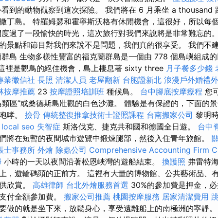
到的動物觀察到這次探險。 我們將在 6 月乘坐 a thousan
撒丁島。 特羅姆瑟和霍寧斯沃格有休閒機會，這很好，所以每
們度過了一段愉快的時光，這次旅行對我們來說將是非常難忘的。
的景點和節目對我們來說不是問題，我們真的很享受。 我們不
蘭群島 生物多樣性豐富的福克蘭群島是一個由 778 個島嶼組成
 這裡是觀鳥的絕佳機會，島上棲息著 sixty three
月子餐多少錢
專業徵信社
長照
清潔人員
老屋翻新
台胞證新北
浪漫戶外婚禮
林按摩推薦
23
按摩證照培訓班
種候鳥。
台中腳底按摩療程
您
鳥類區”或桑德斯島壯觀的白色沙灘。 體驗是有保證的，下面的
下咆哮。
撿骨
傳統整復推拿技術士證照課程
台南搬家公司
黎明時
。
local seo
失智症
斯洛伐克、捷克共和國和德國全日遊。
台中
們將在短暫的夜間城市遊覽中鍛煉腿部，然後入住青年旅館。
帳士事務所
外燴
除蟲公司
Comprehensive Accounting Firm C
掃
小時的一天以夜間沿著松恩峽灣的遊船結束。
換護照
弗雷特海
上，遊輪碼頭的正前方。 這裡有大量的博物館、公共藝術品、
可供欣賞。
高雄律師
台北外燴服務首選
30%的參加費是押金，必
須支付全額參加費。
搬家公司推薦
桃園按摩服務
居家清潔費用
要做的就是坐下來，放鬆身心，享受遠離船上的南極洲的寧靜