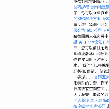
市福利社會的滋味，
技巧課程
台南地區
館，你可以乘坐真正
的SEO解決方案
骨
鎮，步行幾個小時即
儀公司
會計公司
台
睹德國商人在火災
證
美白
seo優化
白
沛，您可以前往附近
圍環繞著冰山和冰川
物在皮划艇下游泳，
水。 我們可以根據
訂折扣/促銷。 儘
「弄濕」。
台灣五
用特殊的手套、帽
行者或有空閒空間
天，花盡可能多的時
老人養護 單人房
筋
按摩療程
杜拜簽證