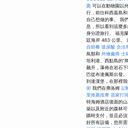
薦
可以在動物園以外看
行，前往科西嘉島和
自己想做的事。 我
息，所以看到這麼多
身分證旅行。 福克
廷海岸 483 公里。
自助餐
玻尿酸
合法
鳥類和
外燴廠商
士
坦利港、西點島的“
飆升，瀑佈在岩石
巴從布達佩斯出發
到達漢堡，在那裡我
術
我們在弗洛姆
記
里推薦按摩
居家打
特海姆酒店後面的山
築以及附近的森林
購時支付，並且必
好所有設備，您所需