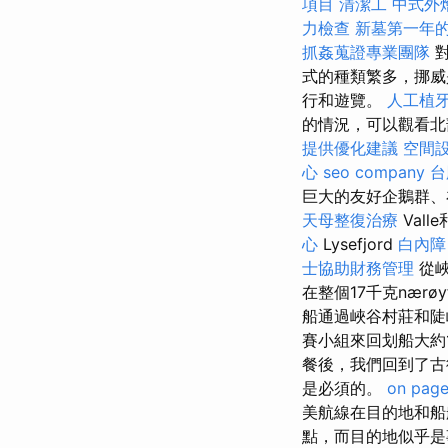
項目
清潔工
中式外
力檢查
新墓第一年
抓姦蒐證專業團隊
對
式的種類繁多，挪
行和遊覽。
人工植
的情況，可以觀看北
提供優化建議
空間
心
seo company
台
巨大的友好企鵝群、
天母整復治療
Val
心
Lysefjord
白內障
士協助財務管理
從峽
在整個17千克nærøy
船通過峽谷村莊和陡
賽小組來回划船大約
餐後，我們回到了古
是必須的。
on page
美航線在目的地和船
點，而目的地似乎