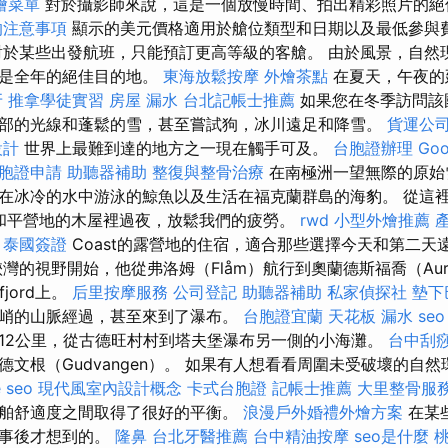
燴菜單
對於攝影師來說，這是一個放慢時間、拍出精彩照片的
的注意事項
顯示的美元價格適用於艙位類型和日期以及最低參與
於某些出發航班，只能預訂更高等級的客艙。 由於風景，自然
威是全年的絕佳目的地。
東海放鬆按摩
外燴茶點
在夏天，午夜的
牙
推拿學徒實習
房屋 漏水
台北記帳士推薦
如果您在冬季訪問該
部的光線和蓬鬆的雪，甚至嘗試狗，冰川遠足和降雪。
貨運公
設計
世界上最難到達的地方之一現在觸手可及。
台胞證辦理
Go
胞證申請
助聽器補助
整復與整骨治療
在南極洲一望無際的原始
在冰冷的水中游泳的鯨魚以及生活在福克蘭群島的海豹。 從這裡開
le和平營地的木屋裡過夜，放鬆我們的疲勞。
rwd
小型外燴推薦
泰國簽證
Coast的露營地的住宿，適合那些選擇今天和第二天
灣的視野開始，他從弗洛姆（Flåm）航行到奧蘭德斯福喬（Aurlan
fjord上。
后里按摩服務
公司登記
助聽器補助
私家偵探社
墊下
峭的山脈經過，甚至來到了瀑布。
台胞證宜蘭
天花板 漏水
seo
12公里，從古德旺村村到塔夫堡瀑布另一側的小海灘。
台中刮
德文根（Gudvangen）。 如果有人想看看周圍未受破壞的自
 seo
現代風室內設計概念
卡式台胞證
記帳士推薦
大里整骨服
舶舒適度之間取得了很好的平衡。
浪漫戶外婚禮外燴方案
在某
是事後才想到的。
隆鼻
台北牙醫推薦
台中精油按摩
seo是什麼