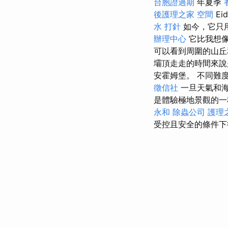
台胞證過期
年夏季
後護理之家
空間
Ei
水 打針
如今，它只
辦理中心
它比我想像
可以看到周圍的山丘
壩頂走走的時間來
安霍姆堡。 不同難
徵信社
一旦天氣和
是體驗極地景觀的一
永和
除蟲公司
護理
受控且安全的條件下