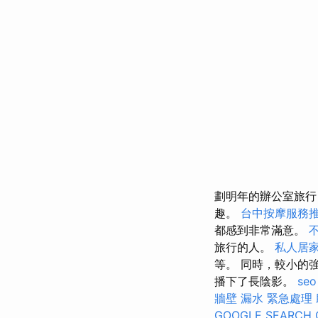
劃明年的辦公室旅
趣。
台中按摩服務
都感到非常滿意。
旅行的人。
私人居
等。 同時，較小的
播下了長陰影。
se
牆壁 漏水 緊急處理
GOOGLE SEARCH 