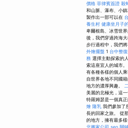
價格
菲律賓簽證
殺
和山脈、瀑布、小鎮
製作出一部可以在
養生村
健康坐月子
卑爾根島、冰雪世界
後，我們穿過跨海大
步行過程中，我們將
外燴擺盤
1
台中整復
務
選擇主動探索的
索這座宜人的城市。
有各種各樣的個人
自世界各地不同國籍
地方的濃厚興趣。
美麗的北極光，這一
特羅姆瑟是一個真正
燴
隆乳
我們參加了
長的回家之旅。 從那
的地方，擁有最多樣
北搬家公司
seo 關