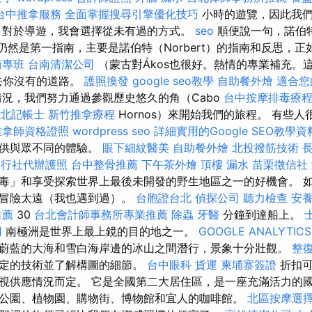
台中推拿服務
全面掌握搜尋引擎優化技巧
小時的遊覽，因此我們
 對於導遊，我會選擇從未有過的方式。
seo
順便說一句，諾伯特
gös）仍然是第一指南，主要是諾伯特（Norbert）的指南和反思，
術專班
台南清潔公司
（蒙古對Ákos也很好。熱情的專業補充。
去你沒有的道路。
護照換發
google seo教學
自助餐外燴
適合您
況，我們努力通過參觀歷史悠久的角（Cabo
台中按摩排毒療
北記帳士
新竹推拿療程
Hornos）來開始我們的旅程。 有些
推拿師資格證照
wordpress seo
詳細實用的Google SEO教學資
提供與眾不同的體驗。
眼下細紋醫美
自助餐外燴
北投撥筋技術
旅行社代辦護照
台中整骨推薦
下午茶外燴
頂樓 漏水
苗栗徵信社
毒」和享受探索世界上最後未開發的野生地區之一的好機會。 
會冒險太遠（我也遇到過）。
台胞證台北
偵探公司
聽力檢查
安養
推薦
30
台北會計師事務所專業推薦
除蟲
牙醫
分鐘到達船上。
用
南極洲是世界上最上鏡的目的地之一。
GOOGLE ANALYTICS
蔚藍的大海和雪白海岸邊的冰山之間潛行，景象十分壯觀。
整
設定的技術並了解構圖的細節。
台中眼科
貨運
柬埔寨簽證
折扣可
視供應情況而定。 它是全國第二大居住區，是一座充滿活力的
公園、植物園、購物街、博物館和宜人的咖啡館。
北區按摩選