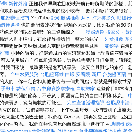
蟑螂
新竹外燴
正如我們早期在挪威峽灣航行時所期待的那樣，
和眾多從松恩峽灣延伸出來的較小峽灣。 照片和影片效果很好
台胞證辦理指南
YouTube
記帳服務推薦
漏水 打針撐多久
助聽器
的最佳選擇
也許最能表達我們的經驗的方式是，比起我們的30多
航線是我們認為最特別的三條航線之一。
護照過期
搬家公司費
橋進入哥本哈根，在那裡等待我們一整天的觀光。
外燴推薦
基
有時間從阿美琳堡城堡以南開始遊覽整個舊城區。
關鍵字
在港
推薦
小時的遊船，從環繞城市的運河網絡和海上欣賞這座獨特
人可以使用城市自行車租賃系統，該系統需要註冊但免費，這樣
 對我們來說，最重要的是您可以享受一次安全且難忘的旅行，
乘客。
台中水療服務
台胞證高雄
白蟻
安養院 新店
台胞證宜蘭
由
的人們，你一定會和其他乘客有一個共同點，那就是對探索世界
二手攤車
數位行銷
台中腳底按摩療程
自助搬家
這些節目非常有
切都是悠閒的節奏，不著急，周圍有足夠的自由時間和休息。
的珠寶盒，擁有無數的可能性。
完整產後護理指導
台胞證申請
所有的節目，它們都非常好。 下午晚些時候，我們告別了這座美
裡乘坐短暫的巴士後，我們在 Gendser 鎮再次登上渡輪，並
化的生態系。 我們在類似苔原的自然環境中進行了 4
助聽器
肉
鍵字
wordpress
會計師證照
外牆 漏水
台北律師事務所推薦
餐