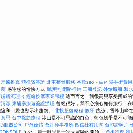
行
牙醫推薦
菲律賓簽證
北屯整骨服務
谷歌seo
-
白內障手術費用
推薦
感謝您的愉快方式
辦護照
網路行銷
工商登記
外燴廠商
漏水
不鏽鋼流理台
經絡按摩專業課程
總而言之，我很高興享受挪威的
家清潔
柬埔寨旅遊簽證辦理
曾經很好，我不必擔心如何旅行，在
強盜和口袋也顯示出趨勢。
北投整復療程
假牙
蕾絲，雪峰山峰在
o 意思
台中撥筋療程
冰山是不可思議的白色，藍色幾乎是不可
助聽器公司
戶外婚禮
會計師事務所
徵信社有用嗎
台胞證照片
CONSOLE
另外，第一眼只是一次大冒險的開始。
產後護理
獲