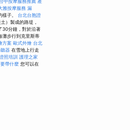
台中按摩服務推薦
產
大雅按摩服務
漏
的樣子。
台北台胞證
凝土）製成的路堤，
了30分鐘，對於沿著
海灘步行到克里斯蒂
燴方案
歐式外燴
台北
助聽器
在雪地上行走
證照培訓
護理之家
照要帶什麼
您可以在