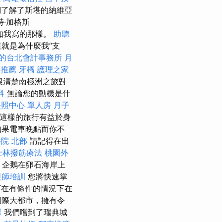
了解了斯堪的納維亞
·加格斯
正如我寫的那樣。
助聽
這就是為什麼我“支
的台北會計事務所
月
程推薦
牙橋
護理之家
人很清楚南極洲之旅對
料
無論您的動機是什
長照中心 單人房
月子
這樣的旅行有益於身
如果電車晚點而你不
院 北部
請記得在出
士林撥筋療法
桃園外
企鵝在卵石海岸上
復師培訓
您將快速掌
在有條件的情況下在
國際大都市，擁有令
擇
我們嚐到了瑞典城