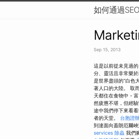
如何通過SEO
Marketi
Sep 15, 2013
這是以前從未見過的：
分、靈活且非常樂於
是世界盡頭的“白色
著人口的大陸。 取
天都住在食物中 -
然疲憊不堪，但經
途中我們停下來看看
者的天堂。
台胞證
到達面向蓋朗厄爾峽
services
除蟲
我們