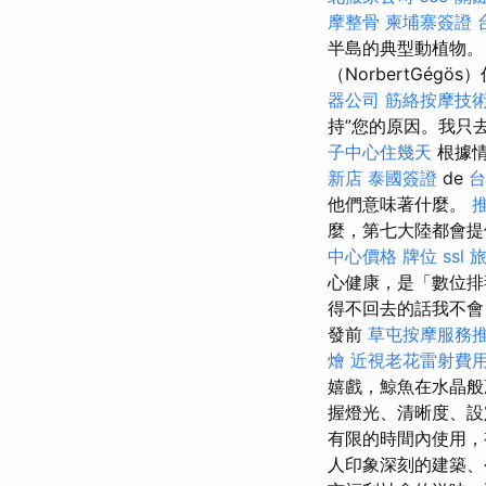
摩整骨
柬埔寨簽證
半島的典型動植物。
（NorbertGé
器公司
筋絡按摩技
持”您的原因。我只
子中心住幾天
根據情
新店
泰國簽證
de
台
他們意味著什麼。
麼，第七大陸都會
中心價格
牌位
ssl
心健康，是「數位排
得不回去的話我不
發前
草屯按摩服務
燴
近視老花雷射費
嬉戲，鯨魚在水晶般
握燈光、清晰度、
有限的時間內使用，
人印象深刻的建築、