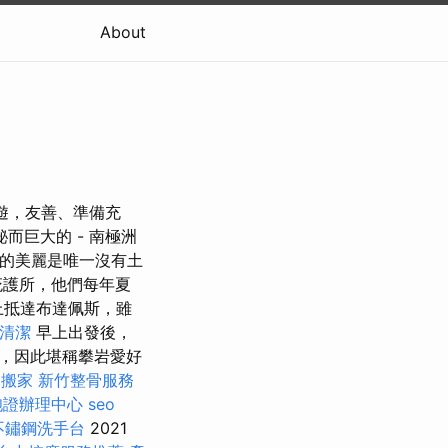
About
導遊，友善、準備充
而巨大的 - 南極洲
正的美麗是唯一沒有土
庇護所，他們每年夏
上抵達布達佩斯，雖
清潔
早上出發後，
，因此堪稱攀岩愛好
搬家
新竹整骨服務
胞證辦理中心
seo
不鏽鋼洗手台
2021