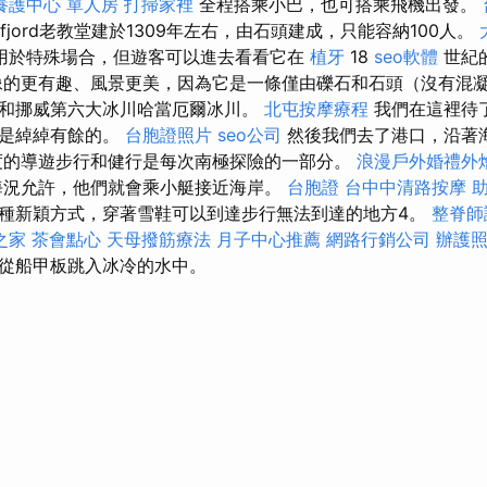
養護中心 單人房
打掃家裡
全程搭乘小巴，也可搭乘飛機出發。
dfjord老教堂建於1309年左右，由石頭建成，只能容納100人。
用於特殊場合，但遊客可以進去看看它在
植牙
18
seo軟體
世紀
的更有趣、風景更美，因為它是一條僅由礫石和石頭（沒有混
和挪威第六大冰川哈當厄爾冰川。
北屯按摩療程
我們在這裡待
說是綽綽有餘的。
台胞證照片
seo公司
然後我們去了港口，沿著
度的導遊步行和健行是每次南極探險的一部分。
浪漫戶外婚禮外
海況允許，他們就會乘小艇接近海岸。
台胞證
台中中清路按摩
種新穎方式，穿著雪鞋可以到達步行無法到達的地方4。
整脊師
之家
茶會點心
天母撥筋療法
月子中心推薦
網路行銷公司
辦護
從船甲板跳入冰冷的水中。