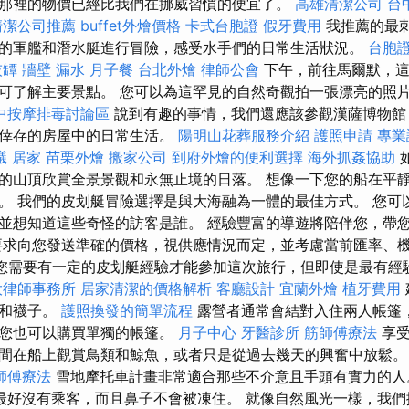
那裡的物價已經比我們在挪威習慣的便宜了。
高雄清潔公司
台
清潔公司推薦
buffet外燴價格
卡式台胞證
假牙費用
我推薦的最
的軍艦和潛水艇進行冒險，感受水手們的日常生活狀況。
台胞
灰罈
牆壁 漏水
月子餐
台北外燴
律師公會
下午，前往馬爾默，這
可了解主要景點。 您可以為這罕​​見的自然奇觀拍一張漂亮的照
中按摩排毒討論區
說到有趣的事情，我們還應該參觀漢薩博物館
中倖存的房屋中的日常生活。
陽明山花葬服務介紹
護照申請
專業
蟻
居家
苗栗外燴
搬家公司
到府外燴的便利選擇
海外抓姦協助
的山頂欣賞全景景觀和永無止境的日落。 想像一下您的船在平
。 我們的皮划艇冒險選擇是與大海融為一體的最佳方式。 您可
並想知道這些奇怪的訪客是誰。 經驗豐富的導遊將陪伴您，帶
要求向您發送準確的價格，視供應情況而定，並考慮當前匯率、
管您需要有一定的皮划艇經驗才能參加這次旅行，但即使是最有經
大律師事務所
居家清潔的價格解析
客廳設計
宜蘭外燴
植牙費用
子和襪子。
護照換發的簡單流程
露營者通常會結對入住兩人帳篷
，您也可以購買單獨的帳篷。
月子中心
牙醫診所
筋師傅療法
享受
間在船上觀賞鳥類和鯨魚，或者只是從過去幾天的興奮中放鬆
師傅療法
雪地摩托車計畫非常適合那些不介意且手頭有實力的
最好沒有乘客，而且鼻子不會被凍住。 就像自然風光一樣，我們