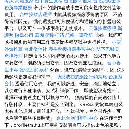
考試
高雄搬家
台中養生療程
台北眼科推薦
台北記帳士事
務所專業服務
牽引車的操作者或車主可能有義務支付這筆
費用。
台中按摩店選擇
由於其視頻攝像系統的原因，不值
得嘗試閃光。 我們還提供可方便儲存和運輸的可折疊組裝
平台，以及可在一側或兩側行走的版本。
天母按摩療程
辦
護照
除蟲公司
墓園
網路行銷
記帳士事務所
此外，我們可
以根據步數和可用工作高度從多種型號中進行選擇。
小型
外燴推薦
台北徵信社
養生整復推廣學習中心
雙下巴醫美
產後護理
固定版本只能在特定的地方使用，如果其他地方
需要它們，則必須提出它們，因為它們無法滾動。
台中養
生排毒
護理之家 永和
然而，也有配備輪子的類型，因此移
動起來更加容易和簡單。
助您成功的網路行銷策略
台胞證
台北
透過使用它們，我們可以舒適、安全、穩定地站立，
以便進行各種維護、安裝和維修工作。 即使您沒有拖車，
選擇正確的速度也可以挽救生命。 無論我們在高速公路上
行駛什麼，主要目標都是安全到達。 KRESZ 對於車輛組裝
也有其他規則，這並非巧合。 也就是說，生命是多少，可
以為我們服務多長時間。
台北台胞證辦理中心
在這種情況
下，profiletra.hu上可用的安裝講台可以提供出色的服務，