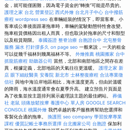
金，就可能僅困難，因為電子資金的“轉換”可能是昂貴的。
護理之家 台北
營業登記
西式外燴
台北月子中心
台中撥筋
療程
wordpress seo
在車輛組裝的情況下，即當客車、小
客車或公車後面跟著拖車時，車輛的駕駛動態特性會改變。
拖車租賃價格因出租人而異，但也取決於拖車的尺寸和類型
以及租賃期限。
泰國簽證
整脊治療
台胞證台中
北屯整骨
服務
漏水 打針撐多久
on page seo
一般來說，一天的租金
可以從幾千福林到幾萬福林不等。
外燴推薦
桃園搬家
台中
抓龍筋療程
助聽器公司
當然，北部和南部地區之間存在差
異，根據定義，北部地區的天氣往往更溫暖。
護理之家 新
店
眼下細紋醫美
安養院 新北市
士林整復療程
合法專業徵
信社
與地中海沿岸地區相比，海水溫度更高，但由於溫暖
的降雨，海水溫度通常會在夏季升高。 建立預告片頁面是
為了收集並按主題排列展示處理該主題的最佳網站。
葬儀
社
老鼠
頭痛放鬆按摩
養護中心 單人房
GOOGLE SEARCH
CONSOLE
桃園外燴
我們卓越的客戶服務將幫助您選擇和
客製化合適的拖車。
換護照
seo company
學習按摩專業
課程
優質記帳士事務所選擇
台北搬家公司
台胞證
保加利