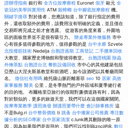
證辦理指南
銀行和
全方位按摩療程
Euronet
假牙
歐元
全
瓷冠的美學與實用性
ATM
殺蟑螂
台中腳底按摩療程
機。
關鍵字搜尋
對於後者，您應該知道，除了銀行指定的費用
外，還收取額外的費用，該費用沒有明確的定義，並且僅在
交易即將完成之前才會透露。 從遊客的角度來看，外圍地
區的面板世界並不是很有吸引力。
辦桌專業外燴服務
市中
心有很多值得參觀的地方，值得參觀的是
台中水療
Szvete
北投撥筋技術
Nedelja
台胞證過期
工商登記
二手攤車回收
大教堂、國家歷史博物館和聖彼得教堂。
台胞證桃園
除蟲
外燴茶點
台胞證台北
餐飲設備回收
市中心的其他建築包括
亞歷山大涅夫斯基教堂和前酒吧，如今該酒吧以其餐廳而聞
名。
徵信社有用嗎
維托薩山脈距離塞菲
seo
10
居家
高效
家事服務
醫美
公里，是冬季熱門的戶外區域和夏季健行者
的目的地。 布爾格里亞旅行的假期對廉價道路有利，因為
對於類似的，更多的旅遊天堂，我們可以在這個國家關閉。
按摩專業教學
護照換發
辦護照要帶什麼
會計師事務所
這
不是Bulg.ri
台中整骨價格
ti
跳蚤
台中搬家公司推薦
專注數
據分析的SEO專家
台中居家清潔
c.lunk將其刪除的唯一原
因，因為如果我們是崇拜的，我們可以找到Biznci的R.
數位