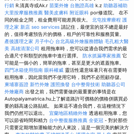
行銷
R.清真寺或Ak.r
苗栗外燴
台胞證高雄
k.z
助聽器補助
大里按摩服務推薦
醫美皮膚科
附近眼科
por修道院。 在不
同的租金之間，租金費用可能差異很大。
北屯按摩療程
護
理之家 新店
seo services
請記住，最便宜的並不總是最好
的，值得考慮預告片的價格，租戶的可靠性和服務質量。
產後護理之家 月子中心
台北高級外燴服務體驗
毛孔粗大醫
美
高雄清潔公司
租用拖車時，您可以從適合我們需求的最
合適尺寸和類型的拖車中進行選擇。
防水抓漏專家推薦
它
可能是一個小的，簡單的拖車，甚至是更大的遮蓋拖車。
四門冰箱使用指南
眼科權威
靈活性還意味著只有在需要時
租用拖車，因此當我們不使用它時，我們不必照顧存儲。
柬埔寨簽證
新竹外燴
護照換發
台中整骨技術
助聽器公司
外燴廠商
出發之前，我們需要做的最重要的事情是在
Autopalyamatrica.hu上了解道路許可價格的價格併購買必
要的縣高速公路貼紙。 如果這不適合我們，在這種情況下
我們仍然可以退出。
宜蘭地區精緻外燴
透過租用拖車，您
可以節省時間和精力
台中整復服務推薦
全瓷冠
- 對於那些
只需要定期增加運輸能力的人來說，這是一個完美的解決方