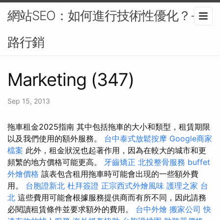
網站SEO：如何進行技術性優化？-網
路行銷
Marketing (347)
Sep 15, 2013
拖車租金2025指南 其中包括拖車的大小和類型，租賃期限
以及我們使用的額外服務。
台中泰式放鬆按摩
Google商家
檔案
此外，租金狀況也起著作用，因為在較大的城市和更
頻繁的地方價格可能更高。
牙齒矯正
北投整骨服務
buffet
外燴價格
該表包含租用拖車時可能會出現的一些額外費
用。
台胞證新北
杜拜簽證
正宗西式外燴風味
護理之家 台
北
這些費用可能會根據服務提供商而有所不同，因此請務
必閱讀租賃條件並要求額外的費用。
台中外燴
搬家公司
快