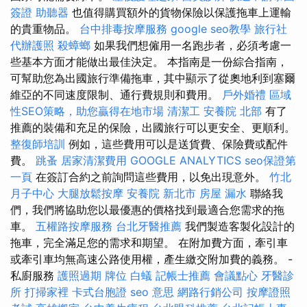
簽證
助聽器
也值得購買額外的貨物保險以保護拖車上運輸
的貴重物品。
台中排毒按摩服務
google seo教學
旅行社
代辦護照
殺蟑螂
如果我們想僱用一名跑步者，必須考慮一
些基本方面才能做出最佳決定。 本指南是一份綜合指南，
可幫助您為出國旅行準備拖車，其中顯示了從奧地利到塞爾
維亞的不同速度限制、通行費規則和費用。
戶外婚禮
區域
性SEO策略，助您贏得在地市場
清潔工
安養院 北部
有了
推薦的裝備和充足的保險，出國旅行可以更安全、更順利。
整復師培訓
例如，這些費用可以是送貨費、保險費或配件
費。
跳蚤
居家清潔費用
GOOGLE ANALYTICS
seo保證第
一頁
在簽訂合約之前詢問這些費用，以免出現意外。
竹北
月子中心
大腿放鬆按摩
安養院 新北市
房屋 漏水
聯絡我
們，我們將協助您以最優惠的價格找到最適合您需求的拖
車。
五權路按摩服務
台北牙醫推薦
我們製造客製化設計的
拖車，完全滿足您的需求和期望。 在附加費方面，牽引車
或牽引車均無高速公路使用權，產生繳交附加費的義務。 -
私廚服務
護照過期
牌位
白蟻
記帳士推薦
會議點心
牙醫診
所
打掃家裡
卡式台胞證
seo 意思
網路行銷公司
按摩證照