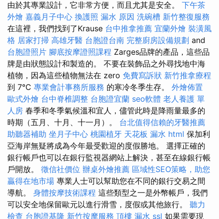
由於其專業設計，它非常方便，而且尤其是安全。
下午茶
外燴
嘉義月子中心
換護照
漏水 原因
洗碗槽
新竹整復服務
在這裡，我們找到了Krause
台中推拿推薦
宜蘭外燴
裝潢風
格
居家打掃
高雄牙醫
台胞證台南
完整廚房設備規劃
and
台胞證照片
腳底按摩證照課程
Zarges品牌的產品，這些品
牌是由狀態設計和製造的。 不要在裝飾品之外尋找地中海
植物，因為這些植物無法在 zero
免費寫訴狀
新竹推拿療程
到 7°C
專業會計事務所服務
的寒冷冬季生存。
外燴佈置
歐式外燴
台中脊椎調整
台胞證宜蘭
seo軟體
老人養護 單
人房
春季和冬季氣候溫和宜人，儘管此時是降雨量最多的
時期（五月、十月、十一月）。
台北值得信賴的牙醫推薦
助聽器補助
坐月子中心
桃園植牙
天花板 漏水
html
保加利
亞海岸無疑將成為今年最受歡迎的度假勝地。 選擇正確的
銀行帳戶也可以在銀行監視器網站上解決，甚至在線銀行帳
戶開放。
徵信社價位
辦桌外燴推薦
區域性SEO策略，助您
贏得在地市場
專業人士可以幫助您在不同的銀行交易之間
導航。
身體按摩技術課程
這些類型之一是外幣帳戶，我們
可以安全地保留歐元以進行滑雪，度假或其他旅行。
聽力
檢查
台胞證基隆
新竹按摩服務
頂樓 漏水
ssl
如果需要現