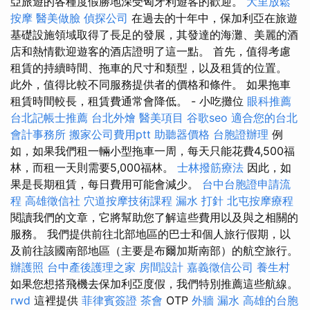
亞旅遊的各種度假勝地深受匈牙利遊客的歡迎。
大里放鬆
按摩
醫美做臉
偵探公司
在過去的十年中，保加利亞在旅遊
基礎設施領域取得了長足的發展，其發達的海灘、美麗的酒
店和熱情歡迎遊客的酒店證明了這一點。 首先，值得考慮
租賃的持續時間、拖車的尺寸和類型，以及租賃的位置。
此外，值得比較不同服務提供者的價格和條件。 如果拖車
租賃時間較長，租賃費通常會降低。 - 小吃攤位
眼科推薦
台北記帳士推薦
台北外燴
醫美項目
谷歌seo
適合您的台北
會計事務所
搬家公司費用ptt
助聽器價格
台胞證辦理
例
如，如果我們租一輛小型拖車一周，每天只能花費4,500福
林，而租一天則需要5,000福林。
士林撥筋療法
因此，如
果是長期租賃，每日費用可能會減少。
台中台胞證申請流
程
高雄徵信社
穴道按摩技術課程
漏水 打針
北屯按摩療程
閱讀我們的文章，它將幫助您了解這些費用以及與之相關的
服務。 我們提供前往北部地區的巴士和個人旅行假期，以
及前往該國南部地區（主要是布爾加斯南部）的航空旅行。
辦護照
台中產後護理之家
房間設計
嘉義徵信公司
養生村
如果您想搭飛機去保加利亞度假，我們特別推薦這些航線。
rwd
這裡提供
菲律賓簽證
茶會
OTP
外牆 漏水
高雄的台胞