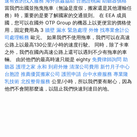
速有效的找人服務
海外抓姦協助
台胞證桃園
助聽器價格
當我們出國並拖曳拖車（無論是度假，搬家還是其他運輸任
務）時，重要的是要了解國家的交通規則。 在 EEA 成員
國，您可以在國外 OTP Group 的機器上以更便宜的價格使
用，固定費用為 3
牆壁 漏水 緊急處理
外燴
找專業會計公
司處理帳務
歐元。 如果我們不使用拖車，我們可以在高速
公路上以最高130公里/小時的速度行駛。 同時，除了卡車
之外，我們在國內高速公路上還可以遇到不少有拖車的車
輛。 由於他們的最高時速只能是 eighty
免費律師詢問
助
聽器
護理之家 永和
到府外燴
清潔公司費用
新竹月子中心
台胞證
推薦優質搬家公司
護照申請
台中水療服務
專業隆
乳技術
北投整骨服務
公里/小時，所以我們要有耐心，因為
他們不會開那麼遠，以阻止我們快速到達目的地。