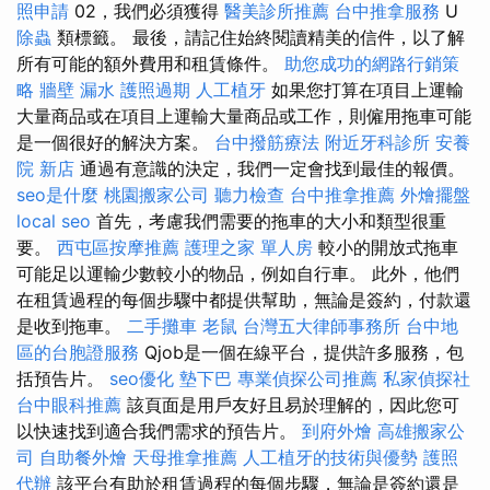
照申請
02，我們必須獲得
醫美診所推薦
台中推拿服務
U
除蟲
類標籤。 最後，請記住始終閱讀精美的信件，以了解
所有可能的額外費用和租賃條件。
助您成功的網路行銷策
略
牆壁 漏水
護照過期
人工植牙
如果您打算在項目上運輸
大量商品或在項目上運輸大量商品或工作，則僱用拖車可能
是一個很好的解決方案。
台中撥筋療法
附近牙科診所
安養
院 新店
通過有意識的決定，我們一定會找到最佳的報價。
seo是什麼
桃園搬家公司
聽力檢查
台中推拿推薦
外燴擺盤
local seo
首先，考慮我們需要的拖車的大小和類型很重
要。
西屯區按摩推薦
護理之家 單人房
較小的開放式拖車
可能足以運輸少數較小的物品，例如自行車。 此外，他們
在租賃過程的每個步驟中都提供幫助，無論是簽約，付款還
是收到拖車。
二手攤車
老鼠
台灣五大律師事務所
台中地
區的台胞證服務
Qjob是一個在線平台，提供許多服務，包
括預告片。
seo優化
墊下巴
專業偵探公司推薦
私家偵探社
台中眼科推薦
該頁面是用戶友好且易於理解的，因此您可
以快速找到適合我們需求的預告片。
到府外燴
高雄搬家公
司
自助餐外燴
天母推拿推薦
人工植牙的技術與優勢
護照
代辦
該平台有助於租賃過程的每個步驟，無論是簽約還是