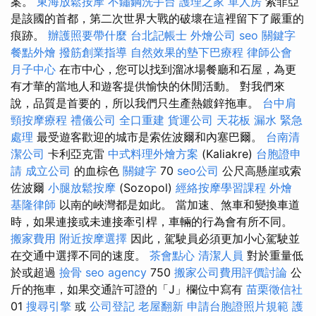
案。
東海放鬆按摩
不鏽鋼洗手台
護理之家 單人房
索菲亞
是該國的首都，第二次世界大戰的破壞在這裡留下了嚴重的
痕跡。
辦護照要帶什麼
台北記帳士
外燴公司
seo 關鍵字
餐點外燴
撥筋創業指導
自然效果的墊下巴療程
律師公會
月子中心
在市中心，您可以找到溜冰場餐廳和石屋，為更
有才華的當地人和遊客提供愉快的休閒活動。 對我們來
說，品質是首要的，所以我們只生產熱鍍鋅拖車。
台中肩
頸按摩療程
禮儀公司
全口重建
貨運公司
天花板 漏水 緊急
處理
最受遊客歡迎的城市是索佐波爾和內塞巴爾。
台南清
潔公司
卡利亞克雷
中式料理外燴方案
(Kaliakre)
台胞證申
請
成立公司
的血棕色
關鍵字
70
seo公司
公尺高懸崖或索
佐波爾
小腿放鬆按摩
(Sozopol)
經絡按摩學習課程
外燴
基隆律師
以南的峽灣都是如此。 當加速、煞車和變換車道
時，如果連接或未連接牽引桿，車輛的行為會有所不同。
搬家費用
附近按摩選擇
因此，駕駛員必須更加小心駕駛並
在交通中選擇不同的速度。
茶會點心
清潔人員
對於重量低
於或超過
撿骨
seo agency
750
搬家公司費用評價討論
公
斤的拖車，如果交通許可證的「J」欄位中寫有
苗栗徵信社
01
搜尋引擎
或
公司登記
老屋翻新
申請台胞證照片規範
護