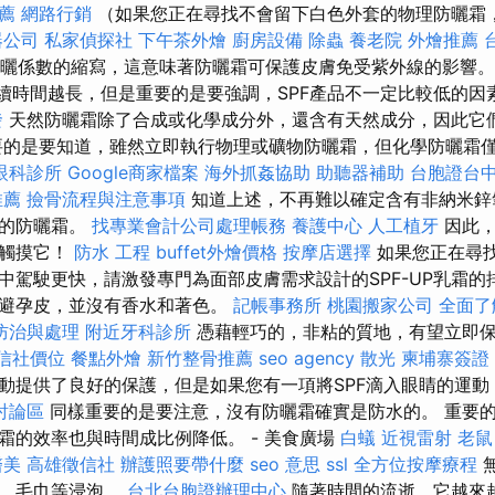
薦
網路行銷
（如果您正在尋找不會留下白色外套的物理防曬霜
器公司
私家偵探社
下午茶外燴
廚房設備
除蟲
養老院
外燴推薦
防曬係數的縮寫，這意味著防曬霜可保護皮膚免受紫外線的影響
持續時間越長，但是重要的是要強調，SPF產品不一定比較低的
發
天然防曬霜除了合成或化學成分外，還含有天然成分，因此它
要的是要知道，雖然立即執行物理或礦物防曬霜，但化學防曬霜
眼科診所
Google商家檔案
海外抓姦協助
助聽器補助
台胞證台
推薦
撿骨流程與注意事項
知道上述，不再難以確定含有非納米鋅
佳的防曬霜。
找專業會計公司處理帳務
養護中心
人工植牙
因此，
免觸摸它！
防水 工程
buffet外燴價格
按摩店選擇
如果您正在尋
中駕駛更快，請激發專門為面部皮膚需求設計的SPF-UP乳霜的
非避孕皮，並沒有香水和著色。
記帳事務所
桃園搬家公司
全面了
防治與處理
附近牙科診所
憑藉輕巧的，非粘的質地，有望立即
信社價位
餐點外燴
新竹整骨推薦
seo agency
散光
柬埔寨簽證
動提供了良好的保護，但是如果您有一項將SPF滴入眼睛的運動
討論區
同樣重要的是要注意，沒有防曬霜確實是防水的。 重要
霜的效率也與時間成比例降低。 - 美食廣場
白蟻
近視雷射
老鼠
醫美
高雄徵信社
辦護照要帶什麼
seo 意思
ssl
全方位按摩療程
水，毛巾等浸泡。
台北台胞證辦理中心
隨著時間的流逝，它越來