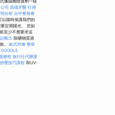
格式像線圈除臭劑一樣
燴公司
高雄牙醫
打掃
透明分析
台中整骨療
可以隨時保護我們的
要定期陽光。 您如
之前至少不應要求這
記帳士
除礦物質過
取物。
歐式外燴
整骨
GOOGLE
復療程
旅行社代辦護
舒壓技巧課程
和UV-