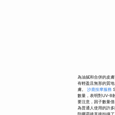
為油膩和合併的皮
有輕盈且無形的質
膚。
沙鹿按摩服務
數量，表明對UV-
要注意，因子數量僅
為普通人使用的許
防曬霜後直接拍攝了T