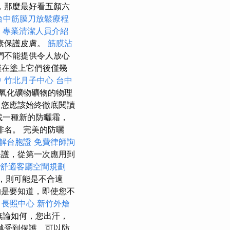
，那麼最好看五顏六
台中筋膜刀放鬆療程
。
專業清潔人員介紹
因素保護皮膚。
筋膜沾
們不能提供令人放心
僅在塗上它們後僅幾
中
竹北月子中心
台中
氧化礦物礦物的物理
您應該始終徹底閱讀
找一種新的防曬霜，
排名。 完美的防曬
解台胞證
免費律師詢
保護，從第一次應用到
舒適客廳空間規劃
，則可能是不合適
的是要知道，即使您不
長照中心
新竹外燴
無論如何，您出汗，
越受到保護，可以防