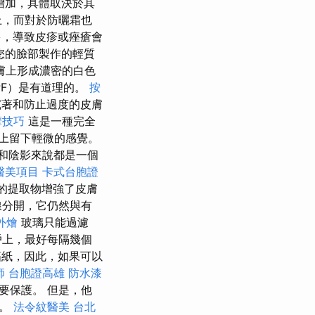
增加，具體取決於其
上，而對於防曬霜也
多，導致皮疹或痤瘡會
您的臉部製作的輕質
膚上形成濃密的白色
PF）是有道理的。
按
沉著和防止過度的皮膚
摩技巧
這是一種完全
上留下輕微的感覺。
和陰影來說都是一個
醫美項目
卡式台胞證
erry的提取物增強了皮膚
線分開，它仍然與有
外燴
玻璃只能過濾
戶上，最好每隔幾個
紙，因此，如果可以
師
台胞證高雄
防水漆
要保護。 但是，他
感。
法令紋醫美
台北