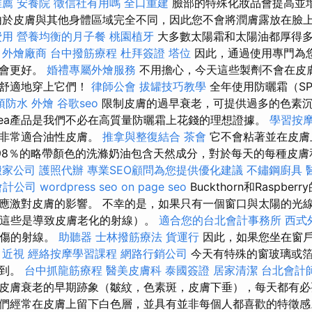
推薦
安養院
徵信社有用嗎
全口重建
臉部的特殊化妝品會提高並
由於皮膚與其他身體區域完全不同，因此您不會將潤膚露放在臉
費用
營養均衡的月子餐
桃園植牙
大多數太陽霜和太陽油都厚得
。
外燴廠商
台中撥筋療程
杜拜簽證
塔位
因此，通過使用專門為
您會更好。
婚禮專屬外燴服務
不用擔心，今天這些製劑不會在皮
天舒適地穿上它們！
律師公會
拔罐技巧教學
全年使用防曬霜（S
頂防水
外燴
谷歌seo
限制皮膚的過早衰老，可提供過多的色素
ivea產品是我們不必在高質量防曬霜上花錢的理想證據。
學習按
，非常適合油性皮膚。
推拿與整復結合
茶會
它不會粘著並在皮膚
98％的略帶顏色的洗滌奶油包含天然成分，對於每天的每種皮膚
搬家公司
護照代辦
專業SEO顧問為您提供優化建議
不鏽鋼廚具
會計公司
wordpress seo
on page seo
Buckthorn和Raspb
應激對皮膚的影響。 不幸的是，如果只有一個窗口與太陽的光
（這些是導致皮膚老化的射線）。
適合您的台北會計事務所
西式
曬傷的射線。
助聽器
士林撥筋療法
貨運行
因此，如果您坐在窗
。
近視
經絡按摩學習課程
網路行銷公司
今天有特殊的窗玻璃或箔
買到。
台中抓龍筋療程
醫美皮膚科
泰國簽證
居家清潔
台北會計
皮膚衰老的早期跡象（皺紋，色素斑，皮膚下垂），每天都有必
們經常在皮膚上留下白色層，並具有並非每個人都喜歡的特徵