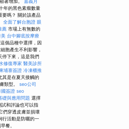
量顯著增加。
嘉義月
十年的黑色素瘤數量
要嗎？ 關於該產品
。
全面了解台胞證
眼
推薦
市場上有無數的
醫美
台中腳底按摩療
這個品種中選擇，因
膚細胞產生不利影響，
天停下來，這是我們
水修復專家
醫美診所
柬埔寨簽證
冷凍櫃推
尤其是在夏天接觸的
皮膚類型。
seo公司
泰國簽證
seo
的基礎與應用問題
選擇
測試和評論也可以指
，它們穿透皮膚並損壞
例行活動是防曬的一
刷早餐。