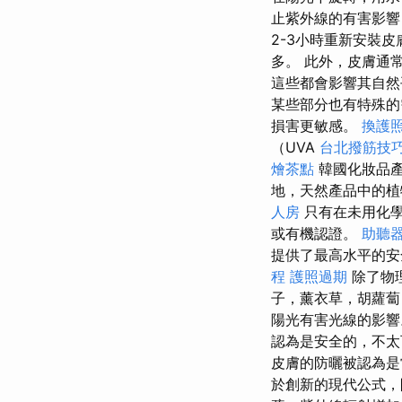
止紫外線的有害影
2-3小時重新安裝
多。 此外，皮膚通
這些都會影響其自
某些部分也有特殊
損害更敏感。
換護
（UVA
台北撥筋技
燴茶點
韓國化妝品產
地，天然產品中的
人房
只有在未用化學
或有機認證。
助聽
提供了最高水平的
程
護照過期
除了物
子，薰衣草，胡蘿
陽光有害光線的影響
認為是安全的，不
皮膚的防曬被認為是
於創新的現代公式