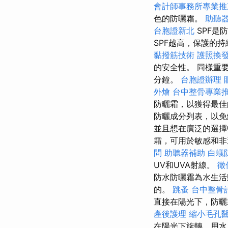
會計師事務所專業推
色的防曬霜。
助聽
台胞證新北
SPF是
SPF越高，保護的
黏撥筋技術
護照換
的安全性。 同樣重
分鐘。
台胞證辦理
外燴
台中整骨專業
防曬霜，以獲得最
防曬成分列表，以
並且想在廣泛的選擇
霜，可用於敏感和
問
助聽器補助
白蟻
UV和UVA射線。
徵
防水防曬霜為水生活
的。
跳蚤
台中整骨
直接在陽光下，防曬
產後護理
縮小毛孔
在陽光下旋轉，用