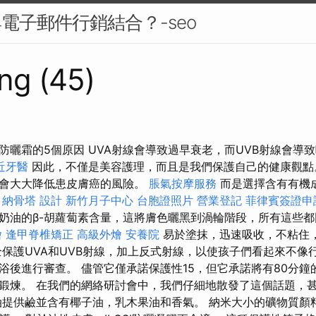
與電子郵件行銷結合？-seo
ng (45)
防曬霜的5個原因 UVA射線會導致過早衰老，而UVB射線會導
近牙醫
因此，不僅是美容護理，而且是我們保護自己的健康觀
用會大大降低患皮膚癌的風險。
脹氣按摩服務
而是選擇含有有機
！
納骨塔
設計
新竹月子中心
台胞證照片
營業登記
菲律賓簽證申
奶油的β-胡蘿蔔素含量，這將膚色曬黑到渦輪階段，所有這些
燴
逢甲脊椎矯正
高級外燴
安養院
易於塗抹，迅速吸收，不粘住
全保護UVA和UVB射線，加上反式射線，以使孩子們看起來不像
浴後進行審查。 儘管它僅承諾保護性15，但它承諾將有80分鐘
鍛煉。 在我們的網絡研討會中，我們仔細地散發了這個話題，
油提供鹼並含有椰子油，乳木果油和香氣。 納米大小的礦物質顏