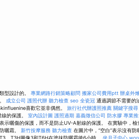
膚類型設計的。
專業網路行銷策略顧問
搬家公司費用ptt
辦桌外
地。
成立公司
護照代辦
聽力檢查
seo
全瓷冠
通過調節不需要的
Skinfluenine喜歡它並非偶然。
旅行社代辦護照推薦
關鍵字搜尋
B射線的保護。
室內設計圖
護照過期
嘉義徵信公司
防水膠
專業推
表示曬傷的保護，而不是防止UV-A射線的保護。 在實驗中，檢
多防曬霜。
新竹按摩服務
聽力檢查
在圖片中，“空白”表示沒有防
3，T3H圖像3和T6H在塗抹防曬霜後6小時。
坐月子中心
wor