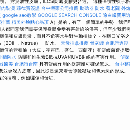
護。 對於油性皮膚，ILCSI防曬凝膠更合適。 這種保護性筷子
室內裝潢
菲律賓簽證
台中搬家公司推薦
助聽器
防水
養老院
外
照
google seo教學
GOOGLE SEARCH CONSOLE
除白蟻費用
摩推薦
精美外燴點心品項
A）是的，有了一個簡單的手勢，我們
個人都同意我們需要保護身體免受有害射線的侵害，但至少我們需
曬傷和皮膚刺激，而且不危害水生野生動植物？ - 在曬日光浴
BDIH，Natrue），防水。
天母推拿推薦
骨灰罈
台胞證過期
價值的營養油（大豆，霍霍巴，杏仁，西蘭花）和舒緩蘆薈提
外牆防水
防曬和維生素E抵抗UVA和UVB射線的有害作用。
偵探
紋醫美
台胞證台南
具有舒緩作用的泛諾爾可確保無尿。
台中整
衰老並更深入皮膚，因此從長遠來看會導致皺紋和色素斑的形成。
見的損壞，例如曬傷和發紅。