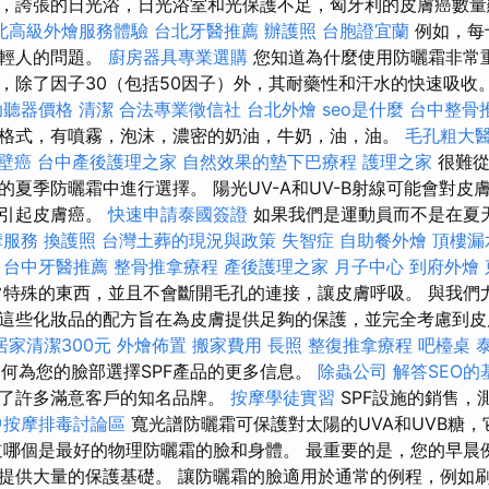
，誇張的日光浴，日光浴室和光保護不足，匈牙利的皮膚癌數
北高級外燴服務體驗
台北牙醫推薦
辦護照
台胞證宜蘭
例如，每
年輕人的問題。
廚房器具專業選購
您知道為什麼使用防曬霜非常重
，除了因子30（包括50因子）外，其耐藥性和汗水的快速吸收
助聽器價格
清潔
合法專業徵信社
台北外燴
seo是什麼
台中整骨
格式，有噴霧，泡沫，濃密的奶油，牛奶，油，油。
毛孔粗大
壁癌
台中產後護理之家
自然效果的墊下巴療程
護理之家
很難從
的夏季防曬霜中進行選擇。 陽光UV-A和UV-B射線可能會對皮
能引起皮膚癌。
快速申請泰國簽證
如果我們是運動員而不是在夏
摩服務
換護照
台灣土葬的現況與政策
失智症
自助餐外燴
頂樓漏
台中牙醫推薦
整骨推拿療程
產後護理之家 月子中心
到府外燴
特殊的東西，並且不會斷開毛孔的連接，讓皮膚呼吸。 與我們
這些化妝品的配方旨在為皮膚提供足夠的保護，並完全考慮到
居家清潔300元
外燴佈置
搬家費用
長照
整復推拿療程
吧檯桌
何為您的臉部選擇SPF產品的更多信息。
除蟲公司
解答SEO
得了許多滿意客戶的知名品牌。
按摩學徒實習
SPF設施的銷售，
中按摩排毒討論區
寬光譜防曬霜可保護對太陽的UVA和UVB糖
道哪個是最好的物理防曬霜的臉和身體。 最重要的是，您的早晨
提供大量的保護基礎。 讓防曬霜的臉適用於通常的例程，例如