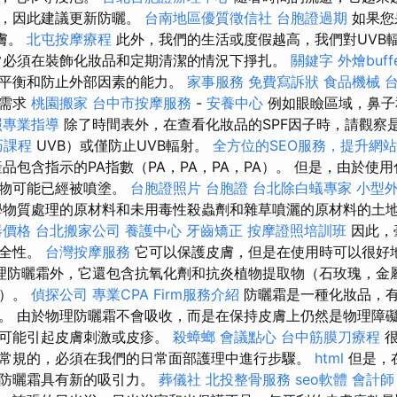
響，因此建議更新防曬。
台南地區優質徵信社
台胞證過期
如果您
皮膚。
北屯按摩療程
此外，我們的生活或度假越高，我們對UVB
常必須在裝飾化妝品和定期清潔的情況下掙扎。
關鍵字
外燴buff
然平衡和防止外部因素的能力。
家事服務
免費寫訴狀
食品機械
的需求
桃園搬家
台中市按摩服務
-
安養中心
例如眼瞼區域，鼻子
照專業指導
除了時間表外，在查看化妝品的SPF因子時，請觀察
巧課程
UVB）或僅防止UVB輻射。
全方位的SEO服務，提升網
品包含指示的PA指數（PA，PA，PA，PA）。 但是，由於使
植物可能已經被噴塗。
台胞證照片
台胞證
台北除白蟻專家
小型
物質處理的原材料和未用毒性殺蟲劑和雜草噴灑的原材料的土
器價格
台北搬家公司
養護中心
牙齒矯正
按摩證照培訓班
因此，
安全性。
台灣按摩服務
它可以保護皮膚，但是在使用時可以很好
理防曬霜外，它還包含抗氧化劑和抗炎植物提取物（石玫瑰，金
蔔）。
偵探公司
專業CPA Firm服務介紹
防曬霜是一種化妝品，
。 由於物理防曬霜不會吸收，而是在保持皮膚上仍然是物理障
太可能引起皮膚刺激或皮疹。
殺蟑螂
會議點心
台中筋膜刀療程
常規的，必須在我們的日常面部護理中進行步驟。
html
但是，
，防曬霜具有新的吸引力。
葬儀社
北投整骨服務
seo軟體
會計師