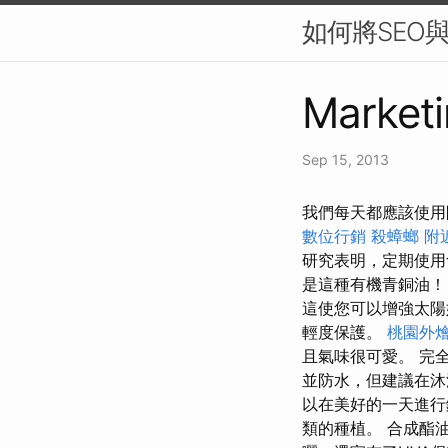
如何將SEO
Marketi
Sep 15, 2013
我們每天都應該使用
數位行銷
殺蟑螂
附
研究表明，定期使
是這種有機青銅油
這使您可以增強太陽
輕度保護。
桃園外
且氣味很可愛。 完
並防水，但建議在沐
以在美好的一天進行
類的種植。 合成酯