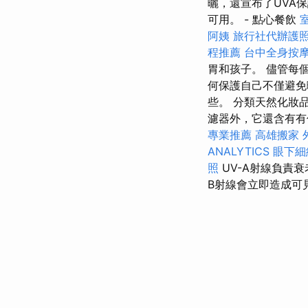
曬，還宣布了UVA保
可用。 - 點心餐飲
阿姨
旅行社代辦護
程推薦
台中全身按
胃和孩子。 儘管每
何保護自己不僅避免
些。 分類天然化妝品（
濾器外，它還含有有
專業推薦
高雄搬家
ANALYTICS
眼下細
照
UV-A射線負責
B射線會立即造成可