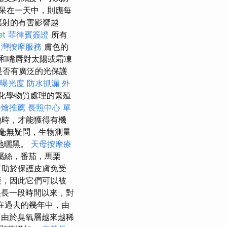
呆在一天中，則應每
輻射的有害影響越
et
菲律賓簽證
所有
台灣按摩服務
膚色的
和嘴唇對太陽或霜凍
是否有廣泛的光保護
站曝光度
防水抓漏
外
用化學物質處理的繁殖
外燴推薦
長照中心 單
地時，才能獲得有機
毫無疑問，生物測量
地曬黑。
天母按摩療
屬絲，番茄，馬栗
有助於保護皮膚免受
礙，因此它們可以被
很長一段時間以來，對
在過去的幾年中，由
由於臭氧層越來越稀