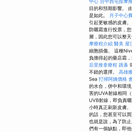
中心
台中西屯按摩
目的和預期影響。 
是如此。
月子中心
引起更敏感的皮膚
防曬霜進行投票，
層，因此您可以整
摩療程介紹
醫美
屋
細胞損傷。 這種N
負擔得起的藥店霜
后里推拿療程
跳蚤
不錯的選擇。
高雄
Sea
打掃阿姨價格
的水合，併中和環境
害的UVA射線相同
UVB射線，即負責
小時真正刷新皮膚
的話，您甚至可以
也就是說，為了防止
們有一個缺點，即他