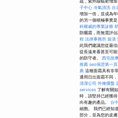
疏，紫外線輻射增加
子中心
冷氣清洗
台
增加一倍，並成為
的另一個積極事實是
科權威的專業診療
防曬霜，而無需評估
程
法律事務所
裝潢
此我們建議您從最佳
從長遠來看甚至可
的防守者。
西屯按
推薦
seo保證第一頁
薦
這種面霜具有非常
通用日出面霜不同，
清潔公司
外燴擺盤
services
了解有關如
時，請堅持已經獲
向有趣的產品。
台
細胞。 我們已經知
部分，並為您的皮膚