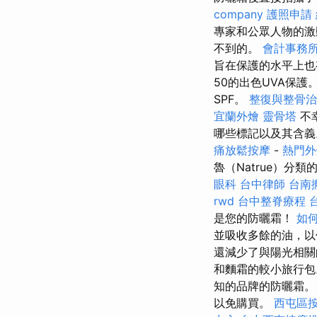
company
護照申請
專家和公眾人物的
不到的。
會計事務
旨在保護的水平上也
50的出色UVA保護
SPF。
整復與整骨治
宜蘭外燴
靈骨塔
不
哪些標記以及其含
痛放鬆按摩
-
熱門
魯（Natrue）分
眼科
台中律師
台南
rwd
台中整脊療程
是您的防曬霜！
如
並吸收多餘的油，
還減少了與陽光相關
和麵霜的較小旅行
知的品牌的防曬霜
以免購買。
西屯區