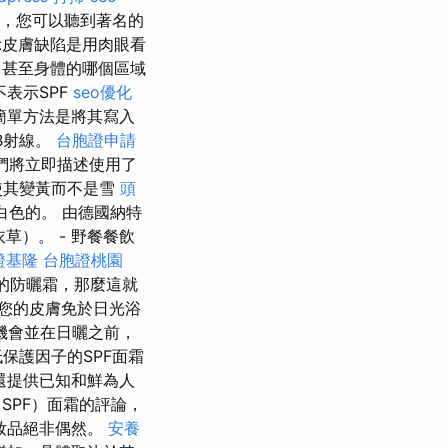
演，您可以聽到著名的
皮膚缺陷是用肉眼看
，甚至身體的哪個區域
表示SPF
seo優化
簡單方法是將其寫入
B射線。
台胞證申請
們將立即描述使用了
使其變黃而不是雪
頭
白色的。 由德國納特
草）。 - 野餐餐飲
證基隆
台胞證桃園
的防曬霜，那麼這就
您的皮膚免於日光浴
機會並在日曬之前，
保護因子的SPF面霜
還提供已知和鮮為人
SPF）面霜的評論，
妝品絕非偶然。
安養