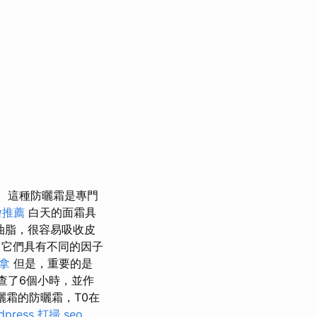
這種防曬霜是專門
燴推薦
白天的面霜具
油脂，很容易吸收皮
它們具有不同的因子
拿
但是，重要的是
查了6個小時，並作
曬霜的防曬霜，T0在
dpress
打掃
seo