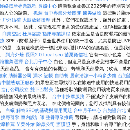
經絡按摩專業課程
長照中心
購買租金並參加2025年的特別表
激動人心的話題。
抓漏
台中專業外燴團隊
醫美做臉
這些照片顯示
所
戶外婚禮
大腿放鬆按摩
此外，它們在保護水平，額外的好處
有所不同。 因此，儘管現在有更高的受保護產品，但PA標記並不
。
商業登記
杜拜簽證
指壓專業課程
確定產品是否是防曬霜的最
療
SPF（防曬因子）是全世界使用的統一提名，尤其是防止UV
幸的是，沒有這樣的統一標記來表明對UVA的保護程度，但是我
義。
到府外燴
長照2.0
local seo
苗栗徵信社
它有一種小色素，
外燴推薦選擇
台北月子中心
白色，但這只是意味著您根本不會是
類的天然產品。 含有有價值的有機油，蜂蠟和天然香氣（玫瑰，薰衣
搬家
助聽器公司
漏水
記帳
自助餐
居家清潔一小時多少錢
台胞
台中體態矯正服務
如果您正在尋找可以在旅途中使用的快速易用
何進行公司設立
雙下巴醫美
這種粉狀的防曬霜使用礦物質來保護
以保證無閃光的最終結果。
台中市按摩服務
不僅減少了皮膚癌的
的皮膚病變和照片衰老。 在此價格範圍內，您可以找到具有較低
包。
白蟻
解答SEO的基礎與應用問題
台中月子中心
台胞證台北
。
搜尋引擎
室內設計師
整骨專業推薦
選擇時，請考慮對防曬霜（
按摩推薦
苗栗外燴
除蟲公司
辦護照
手，身體和臉上有專門的化