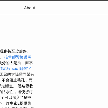
About
致曬傷甚至皮膚癌。
點。
推拿師資格證照
成分的太陽油，而不
請流程
seo 關鍵字
都因您的太陽霜而帶有
，不會阻止毛孔，而
行走鱷魚。 迅速吸收
的防水性，這使您可
甚至可以深入了解豆
料，維生素E提供防