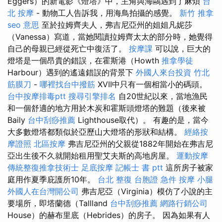
Eggers）的新電影《燈塔》中，主角與海鷗遇到了麻煩
台
北 按摩
- 動物工人告訴我，用海鳥拍攝的感覺。
新竹 推拿
seo 意思
至於拉姆齊夫人，弗吉尼亞州的姐姐凡妮莎
（Vanessa）寫道，當她閱讀拉姆齊太太的部分時，她覺得
自己的母親已經從死亡中復活了。
按摩課
可以說，巨大的
燈塔是一個昂貴的錯誤，在霍斯港（Howth
推拿學徒
Harbour）遇到的遙遠錯誤的背景下
外國人來台投資
竹北
筋膜刀
-
哪裡找台中撥筋
XVII中只有一個相當小的碼頭。
台中按摩排毒ptt
搜尋引擎排名
自20世紀以來，當地漁民
和一個舒適的地方用於木炭和霍斯頭燈塔的難題（後來被
Baily
台中刮痧推薦
Lighthouse取代）。 有趣的是，當今
大多數燈塔都類似於亞歷山大燈塔的形狀和結構。
經絡按
摩證照
北區按摩
弗吉尼亞州的父親從1882年開始在弗吉尼
亞出生後不久就開始租用聖艾夫斯的高地房屋。
運動按摩
傳統整復推拿技術士
足底按摩
記帳士 書 ptt
這所房子被家
庭用作夏季庇護所10年。
台北 整復
台胞證 急件
按摩 小腿
外國人在台灣開公司
弗吉尼亞（Virginia）模仿了小說的主
要場所，即塔蘭德（Tallland
台中刮痧推薦
網路行銷公司
House）的赫布里底（Hebrides）的房子。 因為如果有人