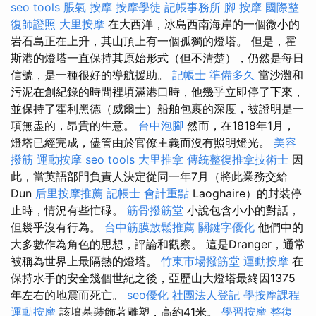
seo tools
脹氣 按摩
按摩學徒
記帳事務所
腳 按摩
國際整
復師證照
大里按摩
在大西洋，冰島西南海岸的一個微小的
岩石島正在上升，其山頂上有一個孤獨的燈塔。 但是，霍
斯港的燈塔一直保持其原始形式（但不清楚），仍然是每日
信號，是一種很好的導航援助。
記帳士 準備多久
當沙灘和
污泥在創紀錄的時間裡填滿港口時，他幾乎立即停了下來，
並保持了霍利黑德（威爾士）船舶包裹的深度，被證明是一
項無盡的，昂貴的生意。
台中泡腳
然而，在1818年1月，
燈塔已經完成，儘管由於官僚主義而沒有照明燈光。
美容
撥筋
運動按摩
seo tools
大里推拿
傳統整復推拿技術士
因
此，當英語部門負責人決定從同一年7月（將此業務交給
Dun
后里按摩推薦
記帳士 會計重點
Laoghaire）的封裝停
止時，情況有些忙碌。
筋骨撥筋堂
小說包含小小的對話，
但幾乎沒有行為。
台中筋膜放鬆推薦
關鍵字優化
他們中的
大多數作為角色的思想，評論和觀察。 這是Dranger，通常
被稱為世界上最隔熱的燈塔。
竹東市場撥筋堂
運動按摩
在
保持水手的安全幾個世紀之後，亞歷山大燈塔最終因1375
年左右的地震而死亡。
seo優化
社團法人登記
學按摩課程
運動按摩
該墳墓裝飾著雕塑，高約41米。
學習按摩
整復