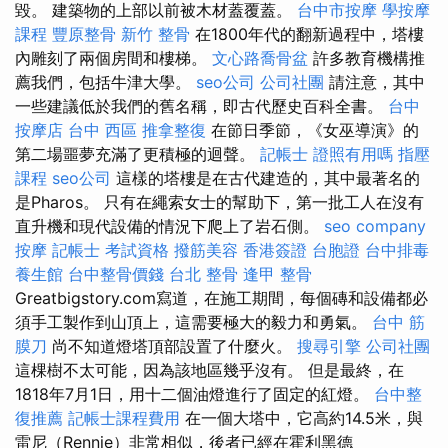
毀。 建築物的上部以前被木材蓋覆蓋。
台中市按摩
學按摩
課程
豐原整骨
新竹 整骨
在1800年代的翻新過程中，塔樓
內雕刻了兩個房間和樓梯。
文心路喬骨盆
許多教育機構推
薦我們，包括牛津大學。
seo公司
公司社團
請注意，其中
一些建議低於我們的舊名稱，即古代歷史百科全書。
台中
按摩店
台中 西區 推拿整復
在節日季節，《女巫導演》的
第二場噩夢充滿了更積極的迴聲。
記帳士 證照有用嗎
指壓
課程
seo公司
這樣的塔樓​​是在古代建造的，其中最著名的
是Pharos。 只有在繩索女士的幫助下，第一批工人在沒有
直升機和現代設備的情況下爬上了岩石側。
seo company
按摩
記帳士 考試資格
撥筋美容
香港簽證 台胞證
台中排毒
養生館
台中整骨價錢
台北 整骨
逢甲 整骨
Greatbigstory.com寫道，在施工期間，每個磚和設備都必
須手工製作到山頂上，這需要極大的毅力和勇氣。
台中 筋
膜刀
尚不知道燈塔頂部設置了什麼火。
搜尋引擎
公司社團
這棵樹不太可能，因為該地區幾乎沒有。 但是最終，在
1818年7月1日，用十二個油燈進行了固定的紅燈。
台中整
復推薦
記帳士課程費用
在一個大塔中，它高約14.5米，與
雷尼（Rennie）非常相似，後者已經在霍利黑德