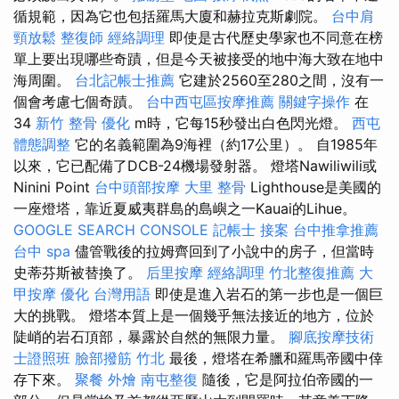
循規範，因為它也包括羅馬大廈和赫拉克斯劇院。
台中肩
頸放鬆
整復師
經絡調理
即使是古代歷史學家也不同意在榜
單上要出現哪些奇蹟，但是今天被接受的地中海大致在地中
海周圍。
台北記帳士推薦
它建於2560至280之間，沒有一
個會考慮七個奇蹟。
台中西屯區按摩推薦
關鍵字操作
在
34
新竹 整骨
優化
m時，它每15秒發出白色閃光燈。
西屯
體態調整
它的名義範圍為9海裡（約17公里）。 自1985年
以來，它已配備了DCB-24機場發射器。 燈塔Nawiliwili或
Ninini Point
台中頭部按摩
大里 整骨
Lighthouse是美國的
一座燈塔，靠近夏威夷群島的島嶼之一Kauai的Lihue。
GOOGLE SEARCH CONSOLE
記帳士 接案
台中推拿推薦
台中 spa
儘管戰後的拉姆齊回到了小說中的房子，但當時
史蒂芬斯被替換了。
后里按摩
經絡調理
竹北整復推薦
大
甲按摩
優化 台灣用語
即使是進入岩石的第一步也是一個巨
大的挑戰。 燈塔本質上是一個幾乎無法接近的地方，位於
陡峭的岩石頂部，暴露於自然的無限力量。
腳底按摩技術
士證照班
臉部撥筋 竹北
最後，燈塔在希臘和羅馬帝國中倖
存下來。
聚餐 外燴
南屯整復
隨後，它是阿拉伯帝國的一