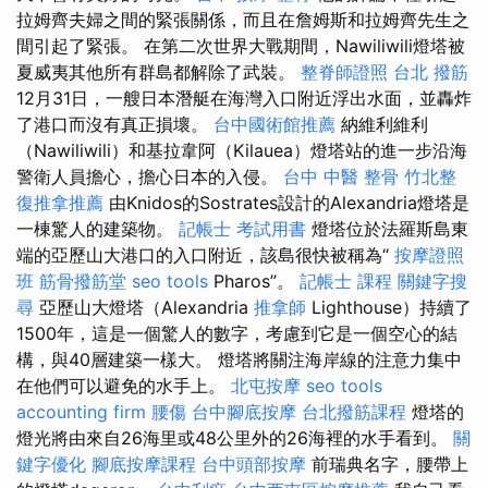
拉姆齊夫婦之間的緊張關係，而且在詹姆斯和拉姆齊先生之
間引起了緊張。 在第二次世界大戰期間，Nawiliwili燈塔被
夏威夷其他所有群島都解除了武裝。
整脊師證照
台北 撥筋
12月31日，一艘日本潛艇在海灣入口附近浮出水面，並轟炸
了港口而沒有真正損壞。
台中國術館推薦
納維利維利
（Nawiliwili）和基拉韋阿（Kilauea）燈塔站的進一步沿海
警衛人員擔心，擔心日本的入侵。
台中 中醫 整骨
竹北整
復推拿推薦
由Knidos的Sostrates設計的Alexandria燈塔是
一棟驚人的建築物。
記帳士 考試用書
燈塔位於法羅斯島東
端的亞歷山大港口的入口附近，該島很快被稱為“
按摩證照
班
筋骨撥筋堂
seo tools
Pharos”。
記帳士 課程
關鍵字搜
尋
亞歷山大燈塔（Alexandria
推拿師
Lighthouse）持續了
1500年，這是一個驚人的數字，考慮到它是一個空心的結
構，與40層建築一樣大。 燈塔將關注海岸線的注意力集中
在他們可以避免的水手上。
北屯按摩
seo tools
accounting firm
腰傷
台中腳底按摩
台北撥筋課程
燈塔的
燈光將由來自26海里或48公里外的26海裡的水手看到。
關
鍵字優化
腳底按摩課程
台中頭部按摩
前瑞典名字，腰帶上