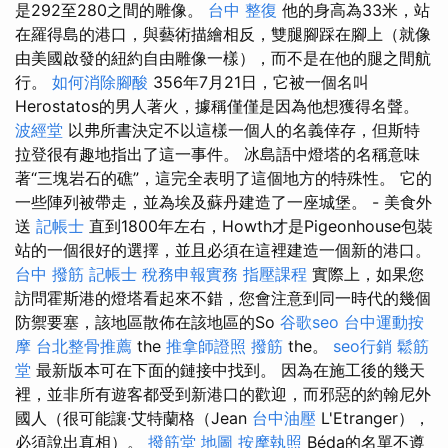
是292至280之間的雕像。
台中 整復
他的身高為33米，站
在羅得島的港口，與藝術描繪相反，雙腿腳踩在腳上（就像
由美國啟發的紐約自由雕像一樣），而不是在他的腿之間航
行。
如何消除腳酸
356年7月21日，它被一個名叫
Herostatos的男人著火，據稱僅僅是因為他想獲得名聲。
波經堂
以弗所書決定不以這樣一個人的名義倖存，但斯特
拉登很有趣地指出了這一事件。 冰島語中燈塔的名稱意味
著“三塊岩石的礁”，這完全表明了這個地方的特殊性。 它的
一些陣列被帶走，並為埃及蘇丹建造了一座城堡。 - 美食外
送
記帳士
直到1800年左右，Howth才是Pigeonhouse包裝
站的一個很好的選擇，並且必須在這裡建造一個新的港口。
台中 撥筋
記帳士 稅務申報實務
指壓課程
實際上，如果您
訪問霍斯港的燈塔看起來不錯，您會注意到同一時代的幾個
防禦要塞，該地區散佈在該地區的So
谷歌seo
台中運動按
摩
台北整骨推薦
the
推拿師證照
撥筋
the。
seo行銷
鬆筋
堂
最新版本可在下面的鏈接中找到。 因為在施工後的幾天
裡，並非所有遊客都受到新港口的歡迎，而邪惡的約翰尼外
國人（很可能讓·艾特蘭格（Jean
台中油壓
L'Etranger），
必須說出真相）。
撥筋堂 地圖
按摩執照
Béda的名單不遵