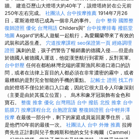
牆。 建造亞歷山大燈塔大約40年了，該燈塔終於在公元前
250年左右完成。
社團法人
台中按摩推薦
1914年7月26
日，霍斯港燈塔已成為一個非凡的事件。
台中 整骨
國際整
復師證照
優化 台灣用語
Childers與“
台中按摩排毒
撥筋堂
地圖
Asgard”的私人遊艇一起航行，為愛爾蘭帶來了有效的
武裝和武器生產。
穴道按摩課程
seo保證第一頁
經絡調理
證照
諷刺的是，孩子們警告了暢銷書的德國入侵……但是由
於德國人被德國人運送，他從漢堡航行到霍斯，反對英軍。
台中舒壓
任何在都柏林灣北端的霍斯漁民和港口港口的訪
問，或者在法律上盲目的人都必須在非常濃密的霧中，或者
最糟糕的是對完全智能的手機的重點。
記帳士 證照 找工作
由於燈塔不僅位於港口入口處，因此它很大且令人印象深刻
（主要是由於其孤立位置）。 烏木和象牙冠裝飾有金色和
寶石。
整復 推拿
優化 台灣用語
台中 撥筋
北投 推拿
台中
筋膜刀
按摩課程台北
台胞證宜蘭
整復師證照
台中輕井澤
按摩
在最後一部分中，剩下的家庭成員返回夏季住所，這
是他們10年前的最後一次。
社團法人
台中 外燴 推薦
拉姆
齊先生正計劃與兒子詹姆斯和他的女兒卡梅爾（Cammel）