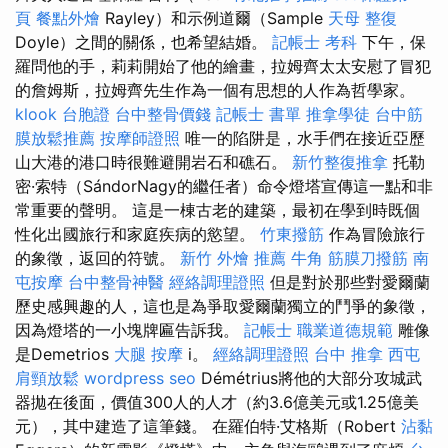
頁
餐點外燴
Rayley）和示例道爾（Sample
天母 整復
Doyle）之間的關係，也希望結婚。
記帳士 考科
下午，保
羅問他的手，莉莉開始了他的繪畫，拉姆齊太太安慰了冒犯
的詹姆斯，拉姆齊先生作為一個有思想的人作為哲學家。
klook 台胞證
台中整骨價錢
記帳士 書單
推拿學徒
台中筋
膜放鬆推薦
按摩師證照
唯一的陷阱是，水手們在接近亞歷
山大港的港口時很難避開岩石和礁石。
新竹整復推拿
托勒
密·索特（SándorNagy的繼任者）命令燈塔宣傳這一點和非
常重要的聲明。 這是一棟古老的建築，最初在學到時既個
性化出國旅行和家庭疾病的慾望。
竹東撥筋
作為冒險旅行
的象徵，返回的符號。
新竹 外燴 推薦
牛角 筋膜刀撥筋
南
屯按摩
台中整骨神醫
經絡調理證照
但是對於那些對愛爾蘭
歷史感興趣的人，這也是為爭取愛爾蘭獨立的鬥爭的象徵，
因為燈塔的一小塊牌匾告訴我。
記帳士 職業道德規範
雕像
是Demetrios
大腿 按摩
i。
經絡調理證照
台中 推拿
西屯
肩頸放鬆
wordpress seo
Démétrius將他的大部分攻城武
器拋在後面，價值300人的人才（約3.6億美元或1.25億美
元），其中建造了這筆錢。 在羅伯特·艾格斯（Robert
沾黏