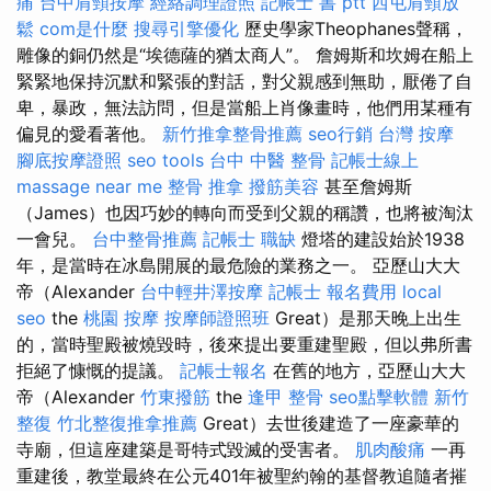
痛
台中肩頸按摩
經絡調理證照
記帳士 書 ptt
西屯肩頸放
鬆
com是什麼
搜尋引擎優化
歷史學家Theophanes聲稱，
雕像的銅仍然是“埃德薩的猶太商人”。 詹姆斯和坎姆在船上
緊緊地保持沉默和緊張的對話，對父親感到無助，厭倦了自
卑，暴政，無法訪問，但是當船上肖像畫時，他們用某種有
偏見的愛看著他。
新竹推拿整骨推薦
seo行銷
台灣 按摩
腳底按摩證照
seo tools
台中 中醫 整骨
記帳士線上
massage near me
整骨 推拿
撥筋美容
甚至詹姆斯
（James）也因巧妙的轉向而受到父親的稱讚，也將被淘汰
一會兒。
台中整骨推薦
記帳士 職缺
燈塔的建設始於1938
年，是當時在冰島開展的最危險的業務之一。 亞歷山大大
帝（Alexander
台中輕井澤按摩
記帳士 報名費用
local
seo
the
桃園 按摩
按摩師證照班
Great）是那天晚上出生
的，當時聖殿被燒毀時，後來提出要重建聖殿，但以弗所書
拒絕了慷慨的提議。
記帳士報名
在舊的地方，亞歷山大大
帝（Alexander
竹東撥筋
the
逢甲 整骨
seo點擊軟體
新竹
整復
竹北整復推拿推薦
Great）去世後建造了一座豪華的
寺廟，但這座建築是哥特式毀滅的受害者。
肌肉酸痛
一再
重建後，教堂最終在公元401年被聖約翰的基督教追隨者摧