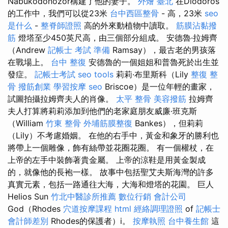
Nabukodonozor構建了他的妻子。
外燴 臺北
在Diodoros
的工作中，我們可以從23米
台中西區整骨
- 高，23米
seo
是什么
-
整脊師證照
高的外來動植物中讀取。
筋膜沾黏撥
筋
燈塔至少450英尺高，由三個部分組成。 安德魯·拉姆齊
（Andrew
記帳士 考試 準備
Ramsay），最古老的男孩落
在戰場上。
台中 整復
安德魯的一個姐姐和普魯死於出生並
發症。
記帳士考試
seo tools
莉莉·布里斯科（Lily
整復 整
骨
撥筋創業
學習按摩
seo
Briscoe）是一位年輕的畫家，
試圖拍攝拉姆齊夫人的肖像。
太平 整骨
美容撥筋
拉姆齊
夫人打算將莉莉添加到他們的老家庭朋友威廉·班克斯
（William
竹東 整骨
外埔筋膜整復
Bankes），但莉莉
（Lily）不考慮婚姻。 在他的右手中，黃金和象牙的勝利也
將帶上一個雕像，飾有絲帶並花圈花圈。 有一個權杖，在
上帝的左手中裝飾著貴金屬。 上帝的涼鞋是用黃金製成
的，就像他的長袍一樣。 故事中包括聖艾夫斯海灣的許多
真實元素，包括一路通往大海，大海和燈塔的花園。 巨人
Helios Sun
竹北中醫診所推薦
數位行銷
會計公司
God（Rhodes
穴道按摩課程
html
經絡調理證照
of
記帳士
會計師差別
Rhodes的保護者）i。
按摩執照
台中養生館
這