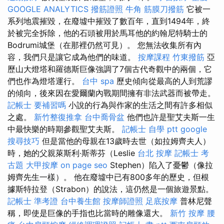
GOOGLE ANALYTICS
撥筋證照
牛角 筋膜刀撥筋
它被一
系列地震摧毀，在廢墟中摧毀了數百年，直到1494年，終
於被完全拆除，他的石頭被用於馬耳他的約翰尼特騎士的
Bodrumi城堡（在那裡仍然可見）。 您無法收集所有內
容，我們只是讓它成為他們的味道。
按摩課程
竹東撥筋
亞
歷山大燈塔和羅德斯巨像強調了7個古代奇觀中的兩個，它
們也作為燈塔運行。
台中 spa
歷史傾向從最高的人到荒謬
的傾向，後來因在愛爾蘭內戰期間擁有非法武器而被帶走。
記帳士 要補習嗎
小說的行為與作家的生活之間有許多相似
之處。
新竹整復推拿
台中喬骨盆
他們也許是聖艾夫斯一生
中最快樂的時期參觀聖艾夫斯。
記帳士 自學 ptt
google
搜尋技巧
但是當他的母親在13歲時去世（如拉姆齊夫人）
時，她的父親萊斯利·斯蒂芬（Leslie
台北 按摩
記帳士 考
古題
大甲按摩
on page seo
Stephen）陷入了憂鬱（像拉
姆齊先生一樣）。 他在廢墟中已有800多年的歷史，但根
據斯特拉登（Strabon）的說法，這仍然是一個旅遊景點。
記帳士 準考證
台中養生館
按摩師證照
足底按摩
普林尼聲
稱，即使是巨像的手指也比當時的雕像還大。
新竹 按摩
腰