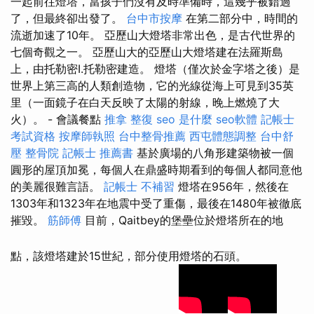
一起前往燈塔，當孩子們沒有及時準備時，這幾乎被錯過
了，但最終卻出發了。
台中市按摩
在第二部分中，時間的
流逝加速了10年。 亞歷山大燈塔非常出色，是古代世界的
七個奇觀之一。 亞歷山大的亞歷山大燈塔建在法羅斯島
上，由托勒密I.托勒密建造。 燈塔（僅次於金字塔之後）是
世界上第三高的人類創造物，它的光線從海上可見到35英
里（一面鏡子在白天反映了太陽的射線，晚上燃燒了大
火）。 - 會議餐點
推拿 整復
seo 是什麼
seo軟體
記帳士
考試資格
按摩師執照
台中整骨推薦
西屯體態調整
台中舒
壓
整骨院
記帳士 推薦書
基於廣場的八角形建築物被一個
圓形的屋頂加冕，每個人在鼎盛時期看到的每個人都同意他
的美麗很難言語。
記帳士 不補習
燈塔在956年，然後在
1303年和1323年在地震中受了重傷，最後在1480年被徹底
摧毀。
筋師傅
目前，Qaitbey的堡壘位於燈塔所在的地
點，該燈塔建於15世紀，部分使用燈塔的石頭。