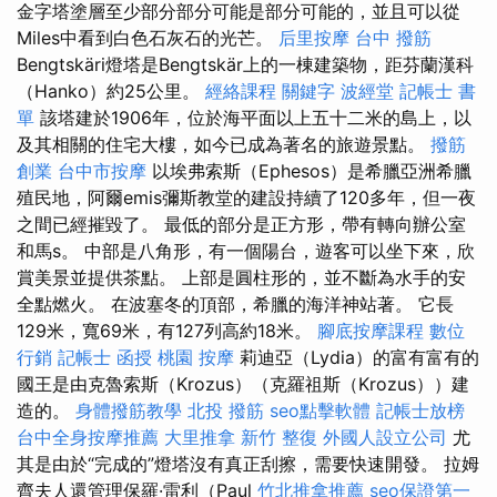
金字塔塗層至少部分部分可能是部分可能的，並且可以從
Miles中看到白色石灰石的光芒。
后里按摩
台中 撥筋
Bengtskäri燈塔是Bengtskär上的一棟建築物，距芬蘭漢科
（Hanko）約25公里。
經絡課程
關鍵字
波經堂
記帳士 書
單
該塔建於1906年，位於海平面以上五十二米的島上，以
及其相關的住宅大樓，如今已成為著名的旅遊景點。
撥筋
創業
台中市按摩
以埃弗索斯（Ephesos）是希臘亞洲希臘
殖民地，阿爾emis彌斯教堂的建設持續了120多年，但一夜
之間已經摧毀了。 最低的部分是正方形，帶有轉向辦公室
和馬s。 中部是八角形，有一個陽台，遊客可以坐下來，欣
賞美景並提供茶點。 上部是圓柱形的，並不斷為水手的安
全點燃火。 在波塞冬的頂部，希臘的海洋神站著。 它長
129米，寬69米，有127列高約18米。
腳底按摩課程
數位
行銷
記帳士 函授
桃園 按摩
莉迪亞（Lydia）的富有富有的
國王是由克魯索斯（Krozus）（克羅祖斯（Krozus））建
造的。
身體撥筋教學
北投 撥筋
seo點擊軟體
記帳士放榜
台中全身按摩推薦
大里推拿
新竹 整復
外國人設立公司
尤
其是由於“完成的”燈塔沒有真正刮擦，需要快速開發。 拉姆
齊夫人還管理保羅·雷利（Paul
竹北推拿推薦
seo保證第一