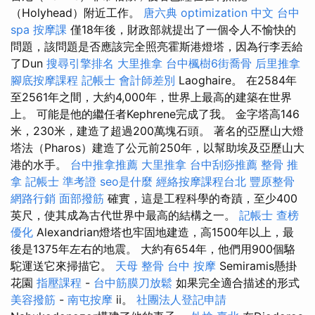
（Holyhead）附近工作。
唐六典
optimization 中文
台中
spa
按摩課
僅18年後，財政部就提出了一個令人不愉快的
問題，該問題是否應該完全照亮霍斯港燈塔，因為行李丟給
了Dun
搜尋引擎排名
大里推拿
台中楓樹6街喬骨
后里推拿
腳底按摩課程
記帳士 會計師差別
Laoghaire。 在2584年
至2561年之間，大約4,000年，世界上最高的建築在世界
上。 可能是他的繼任者Kephrene完成了我。 金字塔高146
米，230米，建造了超過200萬塊石頭。 著名的亞歷山大燈
塔法（Pharos）建造了公元前250年，以幫助埃及亞歷山大
港的水手。
台中推拿推薦
大里推拿
台中刮痧推薦
整骨 推
拿
記帳士 準考證
seo是什麼
經絡按摩課程台北
豐原整骨
網路行銷
面部撥筋
確實，這是工程科學的奇蹟，至少400
英尺，使其成為古代世界中最高的結構之一。
記帳士 查榜
優化
Alexandrian燈塔也牢固地建造，高1500年以上，最
後是1375年左右的地震。 大約有654年，他們用900個駱
駝運送它來掃描它。
天母 整骨
台中 按摩
Semiramis懸掛
花園
指壓課程
-
台中筋膜刀放鬆
如果完全適合描述的形式
美容撥筋
-
南屯按摩
ii。
社團法人登記申請