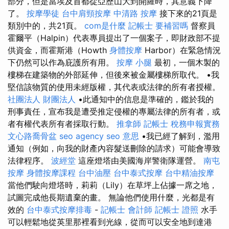
部分，但是當埃及首都從亞歷山大到開羅時，其意義下降
了。
按摩學徒
台中肩頸按摩
中清路 按摩
接下來的21頁是
類別中的，共21頁。
com是什麼
記帳士 要補習嗎
督察員
霍爾平（Halpin）代表專員提出了一個案子，即財政部不提
供資金，而霍斯港（Howth
身體按摩
Harbor）在緊急情況
下仍然可以作為庇護所有用。
按摩 小腿
最初，一個木製的
樓梯在建築物的外部延伸，但後來被金屬樓梯所取代。 •我
堅信該物質的使用未經版權，其代表或法律的所有者授權。
社團法人 財團法人
•此通知中的信息是準確的，鑑於我的
刑事責任，宣布我是遭受推定侵權的專屬法律的所有者，或
者有權代表所有者採取行動。
推拿師
記帳士 稅務申報實務
文心路喬骨盆
seo agency
seo 意思
•我已經了解到，濫用
通知（例如，向我的財產內容髮送刪除的請求）可能會導致
法律程序。
波經堂
這座燈塔由美國海岸警衛隊運營。
南屯
按摩
身體按摩課程
台中油壓
台中泰式按摩
台中精油按摩
當他們駛向燈塔時，莉莉（Lily）在草坪上佔據一席之地，
試圖完成他長期遺棄的畫。 無論他們使用什麼，光都是有
效的
台中泰式按摩排毒
-
記帳士 會計師
記帳士 證照
水手
可以輕鬆地從英里那裡看到光線，從而可以安全地到達港