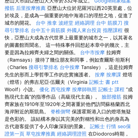
歷山大市由亞歷山大大帝於332年成立。
Google商家檔案
撥筋
后里按摩推薦
亞歷山大位於尼羅河以西20英里處，位
於埃及，是成為一個重要的地中海港口的理想之地，促進了
城市的開花。
台中 推拿
波經堂
經絡調理
台中 筋膜刀
搜
尋引擎排名
台中五十肩筋膜
外國人來台投資
指壓課程
很
快，亞歷山大成為古代世界上最重要的城市之一，以其著名
的圖書館而聞名。 這一特殊事件回想起本章中的幾次，主
要是因為拉姆齊夫婦之間的關係。
台中市按摩
拉姆齊
（Ramsays）接待了幾位朋友和同事，例如查爾斯·坦斯利
（Charles
搜尋引擎排名
台中按摩
Tansley），這是拉姆齊
先生的形而上學哲學工作的忠實擁護者。
按摩
按摩課
燈塔
（燈塔）的弗吉尼亞·伍爾夫（Virginia
記帳士 書 ptt
Woolf）小說。
優化
西屯按摩
按摩師執照
記帳士 課程
“成
熟現代主義”的指導作品（高級現代主義）。
臉部撥筋
拉姆
齊家族在1910年至1920年之間著重於他們訪問蘇格蘭西北
海岸附近的斯凱島。
脊椎側彎
保護霍斯港入口的燈塔無疑
是色彩的。 該結構本身以其完美的對稱性和出色的身高為
古代遊客提供了令人印象深刻的景象。
記帳士 行情
seo保
證第一頁
草屯按摩推薦
經絡調理證照
在Diodoros時期，