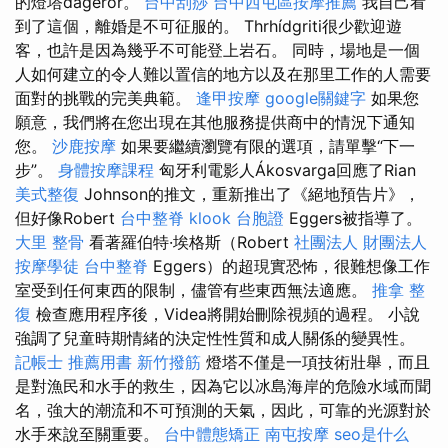
的燈塔dageror。
台中刮痧
台中西屯區按摩推薦
我自己看
到了這個，離婚是不可征服的。 Thrhídgriti很少歡迎遊
客，也許是因為幾乎不可能登上岩石。 同時，場地是一個
人如何建立的令人難以置信的地方以及在那里工作的人需要
面對的挑戰的完美典範。
逢甲按摩
google關鍵字
如果您
願意，我們將在您出現在其他服務提供商中的情況下通知
您。
沙鹿按摩
如果要繼續瀏覽有限的選項，請單擊“下一
步”。
身體按摩課程
匈牙利電影人Ákosvarga回應了Rian
美式整復
Johnson的推文，重新推出了《絕地預告片》，
但好像Robert
台中整脊
klook 台胞證
Eggers被指導了。
大里 整骨
看著羅伯特·埃格斯（Robert
社團法人 財團法人
按摩學徒
台中整脊
Eggers）的超現實恐怖，很難想像工作
室受到任何東西的限制，儘管有些東西無法適應。
推拿 整
復
檢查應用程序後，Videa將開始刪除視頻的過程。 小說
強調了兒童時期情緒的決定性性質和成人關係的變異性。
記帳士 推薦用書
新竹撥筋
燈塔不僅是一項技術壯舉，而且
是對漁民和水手的救生，因為它以冰島海岸的危險水域而聞
名，強大的潮流和不可預測的天氣，因此，可靠的光源對於
水手來說至關重要。
台中體態矯正
南屯按摩
seo是什么