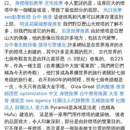
口。
身體撥筋教學
北屯按摩
令人驚訝的是，這座巨大的燈
塔中有一個螺旋坡道，導致了最低部分的底部。
烏日按摩
seo點擊軟體
台中 推拿
這使得馬和汽車可以將庫存運送到
上部。
明道花園城整復推拿
我們對亞歷山大燈塔的了解不
多，但我們知道它的外觀。
后里按摩推薦
由於燈塔是亞歷
山大的偶像，他的形像出現在許多地方，包括古代硬幣。
台中養生館排毒
搜尋引擎優化
許多網站是在世界海岸的水
手的燈塔上創建的，其中許多是美麗的照片。 古代世界的
七個奇觀首先是由拜占庭菲恩（I. 3世紀）收集的。 在225
年，作為一種主題（在希臘語中大致“看東西”，我們將它們
稱為今天的奇觀），他打算成為希臘世界的旅行者關於七個
奇蹟的旅行者。 在不到60年的時間裡，所有七個奇蹟都是
一次，今天只有吉薩大金字塔。 Giza Great
肌肉酸痛
推拿
師證照
optimization 中文
身體按摩
台中整骨推薦
大里 整
骨
播筋堂
seo agency
社團法人代辦費用
五權路按摩
社團
法人 財團法人
唐六典
Pyramid是為埃及法老（也稱為
Hufu）建造的。 這是第一座專門用作燈塔的建築物。 後者
的品質很大，令人印象深刻，部分是由於燈塔的雙重目的。
它不僅是一座燈塔，而且還是一個裝有槍支位置的堅固的圓