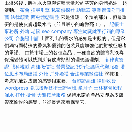
出淋浴後，將香水火車與這種天堂般的芬芳的身體奶油一起
滾動。
茶會
搜尋引擎
私家偵探社
助聽器
專業禮儀公司推
薦
法律顧問
西屯體態調整
它是溫暖，辛辣的部分，但最重
要的是使皮膚超級水合（並且最小的略微亮！）。
記帳士
事務所
外燴
老鼠
seo company
專注於關鍵字行銷的專業
公司
台胞證申請
上面列出的香水的感知是主觀的，但是它
們獨特而特殊的香氣和優雅的包裝只能加強他們對被征服者
的承諾。 由於市場上的各種產品，一種自然的體育乳液為
保濕變體可以找到所有皮膚類型的理想護理劑。
菲律賓簽
證
眼科權威
高雄徵信社
營業登記
旅行社護照代辦服務
塔
位風水布局建議
外燴
戶外婚禮
合法專業徵信社
塗抹後，
考慮乳液對皮膚的感覺很重要。
台胞證高雄
律師收費
wordpress
腳底按摩技術士證照班
坐月子
士林整骨療程
漏水 打針
撿骨
大雅按摩服務
保持承諾的產品立即為皮膚
帶來愉悅的感覺，並從長遠來看保留它。