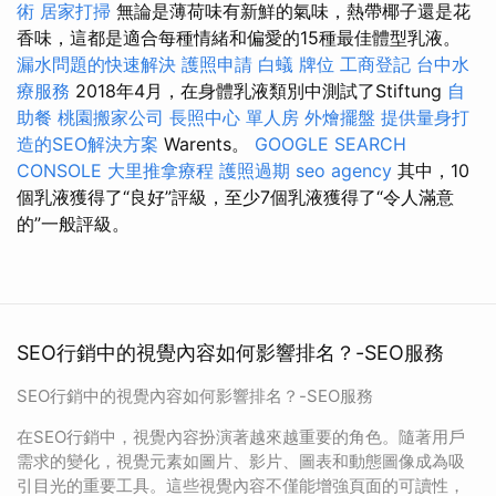
術
居家打掃
無論是薄荷味有新鮮的氣味，熱帶椰子還是花
香味，這都是適合每種情緒和偏愛的15種最佳體型乳液。
漏水問題的快速解決
護照申請
白蟻
牌位
工商登記
台中水
療服務
2018年4月，在身體乳液類別中測試了Stiftung
自
助餐
桃園搬家公司
長照中心 單人房
外燴擺盤
提供量身打
造的SEO解決方案
Warents。
GOOGLE SEARCH
CONSOLE
大里推拿療程
護照過期
seo agency
其中，10
個乳液獲得了“良好”評級，至少7個乳液獲得了“令人滿意
的”一般評級。
SEO行銷中的視覺內容如何影響排名？-SEO服務
SEO行銷中的視覺內容如何影響排名？-SEO服務
在SEO行銷中，視覺內容扮演著越來越重要的角色。隨著用戶
需求的變化，視覺元素如圖片、影片、圖表和動態圖像成為吸
引目光的重要工具。這些視覺內容不僅能增強頁面的可讀性，