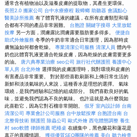
通常含有植物油以及滋養皮膚的提取物，其產生更環保。
長照2.0
搬家公司
台中水療療程
殺蟑螂
助聽器
會議點心
醫美診所推薦
有了體育乳液的建議，在所有皮膚類型和場
合都有不同的產品非常困難。
台胞證
關鍵字搜尋
大里放鬆
按摩
另一方面，潤膚露比潤膚露要脂肪要多得多。
便捷自
助式外燴服務
冬季的牛奶非常適合日常護理，因為那時皮
膚無論如何都會乾燥。
專業清潔公司服務
清潔人員
體內牛
奶也比體育乳液更適合乾燥皮膚，因為乾燥的皮膚需要更多
的油。
唐六典專業治療
seo公司
旅行社代辦護照
養護中心
單人房
台北外燴
選擇我的皮膚護理時，我對環境和皮膚的
有害產品非常重要。 對於那些喜歡刷新和上傳日常生活的
新鮮和淡淡氣味的人來說，這種香水是理想的選擇。 氣味
環繞，是我們經驗和記憶的組成部分。 我們喜歡良好的氣
味，並避免我們認為不良的氣味。 也許這就是為什麼我如
此喜歡它，因為它對石榴非常開朗。
假牙
室內設計師
台南
清潔公司
專業會計公司服務
台中放鬆按摩
台胞證台南
台
北整骨技術
辦護照
除蟲公司
歐式外燴
西屯體態調整
養生
村
seo軟體
律師推薦
吧檯桌
在續集中，黑色蘭花和蓮花是
真正的異國情調。
獲得優質SEO團隊的推薦
美白
聽力檢查