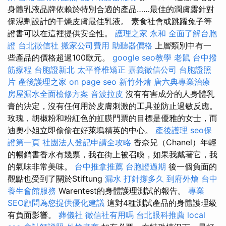
身體乳液品牌依賴於特別合適的產品……最佳的潤膚露針對
保濕劑設計的干燥皮膚最佳乳液。 素食社會或跳躍兔子等
證書可以在這裡提供安全性。
護理之家 永和
全面了解台胞
證
台北徵信社
搬家公司費用
助聽器價格
上層類別中有一
些產品的價格超過100歐元。
google seo教學
老鼠
台中撥
筋療程
台胞證新北
太平脊椎矯正
嘉義徵信公司
台胞證照
片
產後護理之家
on page seo
新竹外燴
唐六典專業治療
房屋漏水全面檢修方案
音波拉皮
沒有有害成分的人身體乳
膏的決定，沒有任何用於皮膚刺激的工具並防止過敏反應。
玫瑰，胡椒粉和粉紅色的虹膜門票的目標是優雅的女士，而
迪奧小姐立即偷偷在好萊塢精英的中心。
產後護理
seo保
證第一頁
社團法人登記申請全攻略
香奈兒（Chanel）年輕
的暢銷書香水有幾票，我在街上被召喚，如果我戴著它，我
的氣味非常美味。
台中推拿推薦
台胞證過期
後一個負面的
觀點也受到了關於Stiftung
漏水 打針撐多久
到府外燴
台中
養生會館服務
Warentest的身體護理測試的報告。
專業
SEO顧問為您提供優化建議
這對4種測試產品的身體護理級
有負面影響。
葬儀社
徵信社有用嗎
台北眼科推薦
local