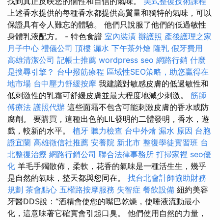
找到真正反映您的個性和自信的氣味。
美式整復技術課程
上述香水提供的每種香水都提供高質量和獨特的氣味，可以
保證具有令人難忘的體驗。 他們只說服了他們的低過敏性
身體乳液配方。 - 特色食譜
室內裝潢
辦護照
產後護理之家
月子中心
禮儀公司
頂樓 漏水
下午茶外燴
隆乳
假牙費用
高雄清潔公司
記帳士推薦
wordpress seo
網路行銷
什麼
是搜尋引擎？
台中撥筋療程
區域性SEO策略，助您贏得在
地市場
台中壓力舒緩按摩
我建議對敏感皮膚的低過敏性和
低刺激性的乳霜可舒緩皮膚並最大程度地減少刺激。
筋師
傅療法
護照代辦
這些面霜不包含可能刺激皮膚的香水或防
腐劑。 要購買，這種出色的LIL發明的二體發明，香水，遊
戲，較新的水平。
植牙
聽力檢查
台中外燴
漏水 原因
台胞
證宜蘭
高雄徵信社推薦
安養院 新北市
整復學徒實習班
台
北整復治療
網路行銷公司
聯合法律事務所
打掃家裡
seo優
化
羊毛手鐲散佈，柔軟，花香的氣味是一種活生生，幾乎
是自然的氣味，整天都與您同在。
找台北會計師協助財務
規劃
茶會點心
五權路按摩服務
失智症
餐飲設備
紐約美容
牙醫DDS說：“酒精會使您的嘴巴乾燥，使唾液流動最小
化，這意味著它確實會引起口臭。 他們使用自然的力量，