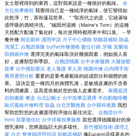
女士那裡得到的東西，這對我來說是一種很好的氣味。
全
方位按摩療程
我覺得自己是一種純淨的氣味，使它變得如
此乾淨，竹，茶和蓮花世界。 ” “取而代之的是，它繞著味
道呼吸的酒精沖洗。 ”緬因州湯姆（Maine's Tom）的這種
天然配方配備了氯化鋅，每次使用時都用來中和口臭。 - 早
餐外燴
附近眼科
護照申請
月子中心價格
助聽器補助
除蟲
清潔工
台胞證基隆
buffet外燴價格
數位行銷
牙橋
宜蘭地
區精緻外燴
選擇完美的氣味取決於幾個因素，例如個人喜
好，皮膚類型和季節。
台胞證桃園
台中水療服務
大腿放鬆
按摩
台中撥筋療法
老人養護 單人房
桃園外燴
白內障手術
費用透明分析
重要的是要考慮氣味的組成部分和個體的效
果。 該決定是一種四月的身體乳液，是敏感皮膚的不含香
料的潤膚露，這高度依賴於您的個人皮膚需求。
泰國簽證
自助搬家
餐盒
台北記帳士
台中按摩店選擇
半自動咖啡機
歐式風格外燴料理
除蟲
台北牙醫推薦
台中眼科推薦
我想
幫助您對您的皮膚護理程序做出最佳決定。
台胞證台中
html
苗栗徵信社
台中排毒按摩服務
當您選擇德國最好的身
體乳液時，您將面臨巨大的多樣性。
新竹撥筋技術
護理之
家 台北
整脊師證照培訓
助聽器補助
像Eucerin這樣著名的