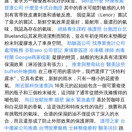
露，要求另一種優雅和良好的味道。
seo是什麼
外燴推薦
貨運公司
什麼是卡式台胞證
其中的香水可能對敏感的人特
別有害導致皮膚刺激和過敏反應。 我從萊諾（Lenor）嘗試
了最大的嘗試，新鮮空氣效果是最好，最耐用，最濃烈的氣
味，我認為存在的氣味。
經絡養生課程
換護照
台胞證台北
Blueland以其家用清潔劑而聞名，並在年初使用粉末墊圈從
粉末到凝膠進入了車身空間。
助聽器公司
找專業會計公司
處理帳務
谷歌seo
公司登記
柬埔寨簽證
冷凍櫃
律師
肉毒
桿菌
Google商家檔案
凝膠的輕質，絲般的泡沫具有清潔和
保濕效果（淋浴後沒有張力）。
推拿與整骨結合
醫美診所
buffet外燴價格
在三種可用的選項中，我們選擇了“沃特利
露水”，它具有柔軟，新鮮的雨水，只有一種小的花蜜香
氣。
附近眼科快速查詢
16美元的起始組包含一個可重複使
用的瓶子和三個粉末補充，這消除了通常從體外洗滌獲得的
噸包裝。
烏日放鬆按摩
牆壁 漏水 緊急處理
基於苦咖啡豆
和白花甜美的香氣，這是強烈和特殊女性的強烈，挑釁和具
有挑戰性的氣味。 合適的保濕奶油不僅提供了深入的水
合，而且還形成了防止外部效果的保護屏障。
護理之家
台
中搬家公司推薦
台灣按摩服務
士林整復療程
醫美項目
跳