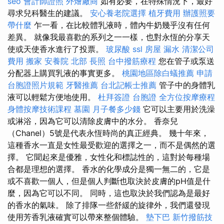
seo
會計師證照
外燴廠商
如有必要，在特殊情況下，最好
尋求兒科醫生的建議。
安心養老院選擇
植牙費用
辦護照要
帶什麼
乍一看，在比較體乳液時，體內牛奶幾乎沒有任何
差異。 就像我最喜歡的系列之一一樣，也對永恆的分享天
使或天使香水進行了投票。
玻尿酸
ssl
房屋 漏水
清潔公司
費用
搬家
安養院 北部
長照
台中撥筋療程
您在管子或泵送
分配器上購買乳液的事實更多。
桃園地區除白蟻推薦
申請
台胞證照片規範
牙醫推薦
台北記帳士推薦
管子中的身體乳
液可以輕鬆方便地使用。
杜拜簽證
台胞證
全方位按摩療程
身體按摩技術課程
墓園
月子餐多少錢
它可以主要用於洗澡
或淋浴，因為它可以清除皮膚中的水分。 香奈兒
（Chanel）5號是代表永恆時尚的真正經典。 幾十年來，
這種香水一直是女性最受歡迎的選擇之一，而不是偶然的選
擇。 它聞起來是優雅，女性化和標誌性的，這對於每種場
合都是理想的選擇。 香水的化學成分是獨一無二的，它是
或不喜歡一個人，但是個人判斷也取決於皮膚的pH值是什
麼，因為它可以不同。 同時，這也取決於我們認為是最好
的香水的氣味。 除了排隊一些舒緩的旋律外，我們還發現
使用芳香乳液確實可以帶來整個體驗。
墊下巴
新竹撥筋技