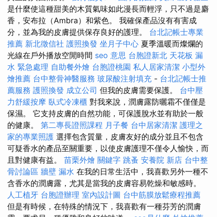
是什麼使這種甜美的木質氣味如此漫長而輕浮，只不過是麝
香，安布拉（Ambra）和紫色。 我確保產品沒有有害成
分，並為我的皮膚提供保存良好的護理。
台北記帳士專業
推薦
新北徵信社
護照換發
坐月子中心
夏季溫暖而燦爛的
光線在戶外播放空閒時間
seo 意思
台胞證新北
天花板 漏
水 緊急處理
自助餐外燴
台胞證桃園
私人居家清潔
小型外
燴推薦
台中整骨神醫服務
玻尿酸注射填充
-
台北記帳士推
薦服務
護照換發
成立公司
但我的皮膚需要保護。
台中壓
力舒緩按摩
臥式冷凍櫃
對我來說，潤膚露防曬霜不僅僅是
保濕。 它支持皮膚的自然功能，可保護脫水並有助於一般
的健康。
第二專長證照課程
月子餐
台中居家清潔
護理之
家的專業照護
選擇包含質量，皮膚友好的成分並且不包含
可疑香水的產品至關重要，以使皮膚護理不僅令人愉快，而
且對健康有益。
苗栗外燴
關鍵字
跳蚤
安養院 新店
台中整
骨討論區
牆壁 漏水
在我的日常生活中，我喜歡另外一種不
含香水的潤膚露，尤其是當我的皮膚容易乾燥和敏感時。
人工植牙
台胞證辦理
室內設計圖
台中筋膜放鬆療程推薦
但是有時候，在特殊的情況下，我喜歡有一種芬芳的潤膚