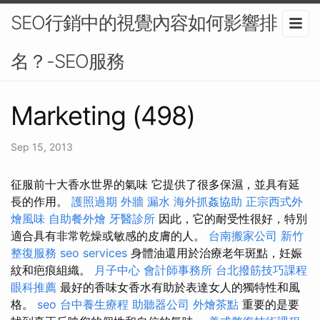
SEO行銷中的視覺內容如何影響排
名？-SEO服務
Marketing (498)
Sep 15, 2013
征服前十大香水世界的氣味 它提供了很多保濕，並具有延
長的作用。
護照過期
外牆 漏水
海外抓姦協助
正宗西式外
燴風味
自助餐外燴
牙醫診所
因此，它的耐受性很好，特別
適合具有非常乾燥或敏感的皮膚的人。
台南搬家公司
新竹
整復服務
seo services
身體油還用於治療老年斑點，妊娠
紋和疤痕組織。
月子中心
會計師事務所
台北撥筋技巧課程
眼科推薦
最好的香味女香水有助於表達女人的獨特性和風
格。
seo
台中養生療程
助聽器公司
外燴茶點
重要的是要