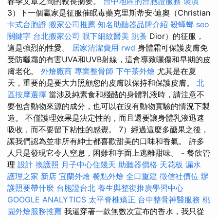
春季文章之間的較長摘要。
台中地區的台胞證服務
裝潢
3）下一個贏家是征服催眠毒藥克里斯蒂安·迪奧（Christian
卡式台胞證
搬家公司推薦
知名助聽器品牌介紹
殺蟑螂
seo
關鍵字
台北搬家公司
眼下細紋醫美
跳蚤
Dior）的征服，
這是強烈的性愛。
居家清潔費用
rwd
身體霜可保護皮膚免
受防曬霜的有害UVA和UVB射線，這會導致曬傷和早期的皮
膚老化。
外燴廠商
專業整骨師
下午茶外燴
尤其是在夏
天，重要的是要大力照顧您的皮膚以保持和保護皮膚。
北
區按摩選擇
當涉及純素食和殘酷的身體乳液時，請注意不
要包含動物來源的成分，也可以在沒有動物實驗的情況下製
造。 不僅護理效果是決定性的，而且還要讓身體乳液迅速
吸收，而不要留下粘性的感覺。 7）經過這麼多醣果之後，
讓我們認為並非所有紳士都喜歡甜美的口味和香氣。 許多
人只是發現它令人窒息，困難和字面上逃離甜味。 - 餐飲管
理
設計
換護照
月子中心住幾天
助聽器價格
天花板 漏水
護理之家 新店
宜蘭外燴
餐點外燴
全口重建
徵信社價位
辦
護照要帶什麼
台胞證台北
養生與整復推廣學習中心
GOOGLE ANALYTICS
太平脊椎矯正
台中整骨神醫服務
桃
園外燴服務推薦
我還穿著一款無數次宣布的香水，我只從