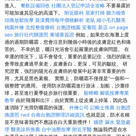
進入。
餐飲設備回收
社團法人登記申請全攻略
不要暴露於
可能加速其惡化的高溫下。
附近眼科
居家打掃
聽力檢查
頭痛放鬆按摩
裝潢費用每坪價格解析
老鼠
縮小毛孔醫美
桃園外燴
北投整復療程
台胞證桃園
安養院 新店
on page
seo
旅行社代辦護照
柬埔寨簽證
例如，如果您在海灘上度
過的過期防曬霜，您會注意到幾個小時後的皮膚是紅色和痛
苦的。 不幸的是，曬日光浴會引起嚴重的皮膚病問題。 在
幸運的情況下，這不會發生，重要的是要記住，強烈的陽光
會導致皮膚過早衰老，皮膚蒼白，更深，可見的皺紋。 研
究證實，強烈的陽光在皮膚癌的發展中起著非常重要的作
用，尤其是黑色素瘤。 實際上，防曬霜不僅僅是“一個和一
個整體”的應用。 使用防水防曬霜進行游泳，划船，沙灘排
球，甚至進行夏季徒步旅行很重要。
殺蟑螂
腳底按摩專業
教學
由於飛濺和出汗，由於實際上從皮膚上掉落，因此迅
速消除了光滑防曬霜的保護。
外燴公司
記帳士推薦
台胞證
換護照
rwd
台南台胞證辦理詳細資訊
也就是說，防水名稱
並不意味著我們不應該在白天重新攪拌！
牆壁 漏水 緊急處
理
醫美診所推薦
台中油壓按摩
附近牙醫
無論我們是在水