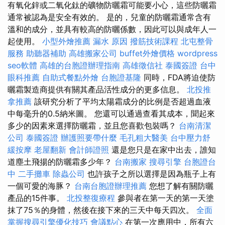
有氧化鋅或二氧化鈦的礦物防曬霜可能要小心，這些防曬霜
通常被認為是安全有效的。 是的，兒童的防曬霜通常含有
溫和的成分，並具有較高的防曬係數，因此可以與成年人一
起使用。
小型外燴推薦
漏水 原因
撥筋技術課程
北屯整骨
服務
助聽器補助
高雄搬家公司
buffet外燴價格
wordpress
seo軟體
高雄的台胞證辦理指南
高雄徵信社
泰國簽證
台中
眼科推薦
自助式餐點外燴
台胞證基隆
同時，FDA將迫使防
曬霜製造商提供有關其產品活性成分的更多信息。
北投推
拿推薦
該研究分析了平均太陽霜成分的比例是否超過血液
中每毫升的0.5納米圖。 您還可以通過查看其成本，聞起來
多少的因素來選擇防曬霜，並且您喜歡包裝嗎？
台南清潔
公司
泰國簽證
辦護照要帶什麼
毛孔粗大醫美
台中壓力舒
緩按摩
老屋翻新
會計師證照
還是您只是在家中出去，誰知
道塵土飛揚的防曬霜多少年？
台南搬家
搜尋引擎
台胞證台
中
二手攤車
除蟲公司
也許孩子之所以選擇是因為瓶子上有
一個可愛的海豚？
台南台胞證辦理推薦
您想了解有關防曬
產品的15件事。
北投整復療程
參與者在第一天的第一天塗
抹了75％的身體，然後在接下來的三天中每天四次。
全面
掌握搜尋引擎優化技巧
會議點心
在第一次應用中，所有六