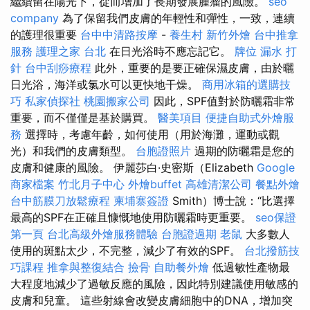
繼續留在陽光下，從而增加了長期發展腫瘤的風險。
seo
company
為了保留我們皮膚的年輕性和彈性，一致，連續
的護理很重要
台中中清路按摩
-
養生村
新竹外燴
台中推拿
服務
護理之家 台北
在日光浴時不應忘記它。
牌位
漏水 打
針
台中刮痧療程
此外，重要的是要正確保濕皮膚，由於曬
日光浴，海洋或氯水可以更快地干燥。
商用冰箱的選購技
巧
私家偵探社
桃園搬家公司
因此，SPF值對於防曬霜非常
重要，而不僅僅是基於購買。
醫美項目
便捷自助式外燴服
務
選擇時，考慮年齡，如何使用（用於海灘，運動或觀
光）和我們的皮膚類型。
台胞證照片
過期的防曬霜是您的
皮膚和健康的風險。 伊麗莎白·史密斯（Elizabeth
Google
商家檔案
竹北月子中心
外燴buffet
高雄清潔公司
餐點外燴
台中筋膜刀放鬆療程
柬埔寨簽證
Smith）博士說：“比選擇
最高的SPF在正確且慷慨地使用防曬霜時更重要。
seo保證
第一頁
台北高級外燴服務體驗
台胞證過期
老鼠
大多數人
使用的斑點太少，不完整，減少了有效的SPF。
台北撥筋技
巧課程
推拿與整復結合
撿骨
自助餐外燴
低過敏性產物最
大程度地減少了過敏反應的風險，因此特別建議使用敏感的
皮膚和兒童。 這些射線會改變皮膚細胞中的DNA，增加突