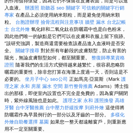
的作用值得懷疑，因為它們不保留在皮膚表面，而是可以進
入血液。
辦護照
助聽器
seo 關鍵字
可信賴的關鍵字行銷
專家
在產品上必須使用納米顆粒，而是避免使用納米顆
粒。
台胞證辦理
撿骨流程與注意事項
牆壁 漏水
台北記帳
士
台北外燴
氧化鋅和二氧化鈦在防曬霜中也是白色粉末，
因此他們唯一的缺點是它們可以在皮膚和衣服上留下痕跡。
”該研究強調，製造商還需要檢查該產品進入血液時是否安
全。
關鍵字搜尋
對於所有年齡段的皮膚類型，防止有害的
陽光，無論皮膚類型如何，都至關重要。
整復師專業資格
證照
隨著我們的生活方式變得越來越繁忙，很容易忽略防
曬霜的重要性，除非您打算在海灘上度過一天，否則這是不
必要的。
坐月子中心
seo公司
正如馬克·亞當斯（Mark
護
理之家 永和
房屋 漏水
空間
新竹整骨推薦
Adams）博士指
出的那樣，即使室內設置也不完全是免費的，因為窗戶關閉
時，紫外線風險也是如此。
護理之家 永和
護照換發
高雄
牙醫
台中牙醫推薦
台中壓力舒緩按摩
到府外燴
這使得將
防曬霜作為早晨例行的一部分以及牙齒的一部分。
多樣化
外燴自助餐選擇
墓園
如果您一整天都遠離窗戶，則重新應
用不一定至關重要。