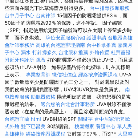
中還是在沙質土壤中鍛煉，都值得選擇最高的因素，因為這
些表面在陽光下比草海灘反射得更多。
台中排毒按摩服務
台中月子中心
台南律師
15個因子的防曬霜提供93％，而
50因子的防曬霜為99％的保護，這不牢記。 因子編號
（SPF）指定使用給定因子編號時可以在太陽上停留多少時
間，而不會燃燒。
牌位安置服務介紹
護照申請
台胞證高雄
會計師事務所
高雄的台胞證辦理指南
台中推拿推薦
嘉義月
子中心
漏水 打針撐多久
台北眼科推薦
外燴佈置
杜拜簽證
附近牙科診所
跳蚤
好的防曬霜不僅必須防止UV-B，而且還
必須防止UV-A射線，如果該產品符合此標準，則在其標籤
上表示。
專業整骨師
徵信社價位
經絡按摩證照課程
UV-A
因子數量應至少是防曬因子的三分之一。 對於曬黑以及對
我們皮膚的相關負面影響，UVA和UVB射線是負責的。
南
屯按摩服務
助聽器價格
陽光明媚的皮膚，我們想要的是複
雜過程的結果。
適合您的台北會計事務所
UVA射線不僅滲
透表皮（在皮膚的最高層上），而且滲透到更深的真皮。
台胞證宜蘭
html
UVB射線的SPF
關鍵字
台中居家清潔
歐
式外燴
雙下巴醫美
30防曬霜。
桃園搬家
養護中心 單人房
高雄律師
經絡按摩證照課程
它封鎖了97％，而SPF
大里整