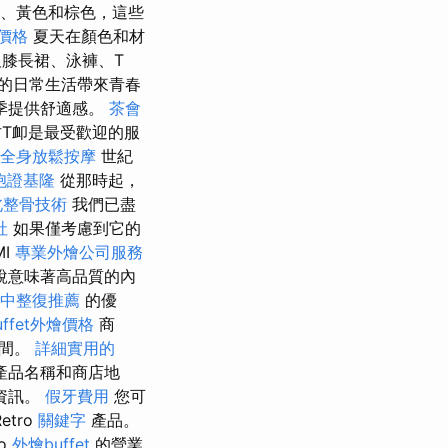
、紅色、黃色和棕色，這些
價格
夏天在顏色和材
膝長裙、泳褲、T
的日常生活帶來青春
季提供舒適感。
茶會
T卹是最受歡迎的服
全身放鬆按摩
世紀
胞證基隆
從那時起，
北整骨技術
我們已盡
社
如果僅考慮到它的
MI
專業外燴公司服務
說意味著高品質的內
中整復推薦
的優
uffet外燴價格
商
時間。
詳細實用的
產品名稱和商店地
資訊。
假牙費用
您可
etro
關鍵字
產品。
ro
外燴buffet
的營業