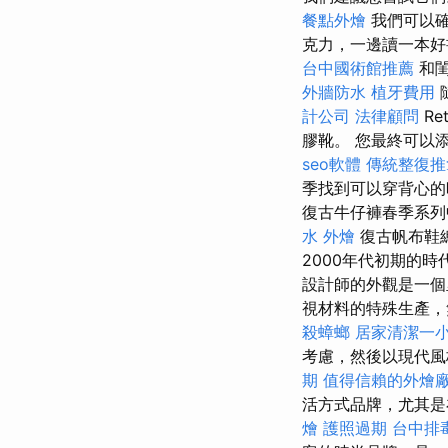
餐點外燴
我們可以確
克力，一邊讀一本
台中國術館推薦
和
外牆防水
植牙費用
計公司
法律顧問
Re
膠靴。 您最終可以
seo軟體
傳統整復
季找到可以穿背心
復古牛仔褲春季系列中
水
外燴
復古帆布鞋
2000年代初期的時
設計師的外觀是一
視材料的特殊生產，
殺蟑螂
居家清潔一
考慮，然後以現代
期
值得信賴的外燴
活方式品牌，尤其是
燴
護照過期
台中排