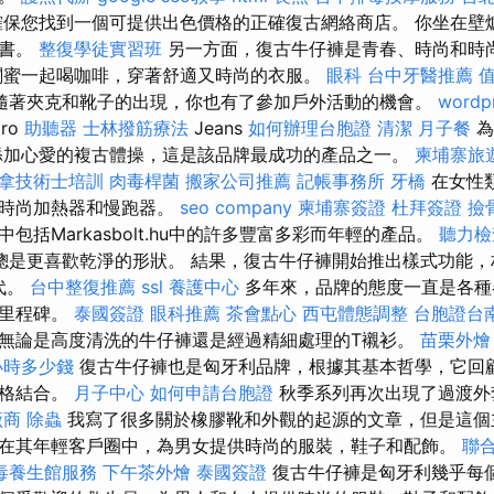
保您找到一個可提供出色價格的正確復古網絡商店。 你坐在壁
好書。
整復學徒實習班
另一方面，復古牛仔褲是青春、時尚和時
閨蜜一起喝咖啡，穿著舒適又時尚的衣服。
眼科
台中牙醫推薦
隨著夾克和靴子的出現，你也有了參加戶外活動的機會。
wordp
tro
助聽器
士林撥筋療法
Jeans
如何辦理台胞證
清潔
月子餐
為
添加心愛的複古體操，這是該品牌最成功的產品之一。
柬埔寨旅
推拿技術士培訓
肉毒桿菌
搬家公司推薦
記帳事務所
牙橋
在女性
的時尚加熱器和慢跑器。
seo company
柬埔寨簽證
杜拜簽證
撿
包括Markasbolt.hu中的許多豐富多彩而年輕的產品。
聽力檢
總是更喜歡乾淨的形狀。 結果，復古牛仔褲開始推出樣式功能，
代。
台中整復推薦
ssl
養護中心
多年來，品牌的態度一直是各種
個里程碑。
泰國簽證
眼科推薦
茶會點心
西屯體態調整
台胞證台
無論是高度清洗的牛仔褲還是經過精細處理的T襯衫。
苗栗外燴
小時多少錢
復古牛仔褲也是匈牙利品牌，根據其基本哲學，它回
風格結合。
月子中心
如何申請台胞證
秋季系列再次出現了過渡外
廠商
除蟲
我寫了很多關於橡膠靴和外觀的起源的文章，但是這個
在其年輕客戶圈中，為男女提供時尚的服裝，鞋子和配飾。
聯
毒養生館服務
下午茶外燴
泰國簽證
復古牛仔褲是匈牙利幾乎每