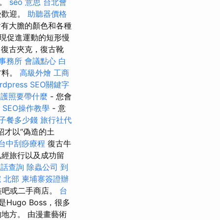
飾。
seo 意思
台北會
受歡迎。
助聽器價格
有大膽的顏色和各種
發現促進運動的短形慢
復古夾克，復古靴
事務所
會議點心
白
材料。
高級外燴
工商
rdpress
SEO關鍵字
辦護照要帶什麼
- 您會
le SEO操作教學
- 意
子餐多少錢
旅行社代
紹才以“偽造的土
台中刮痧療程
復古牛
已經旅行以及成功留
電話查詢
除蟲公司
到
 北部
柬埔寨簽證辦
裝吧或二手商店。
台
ugo Boss，很多
地方。 由漫畫藝術