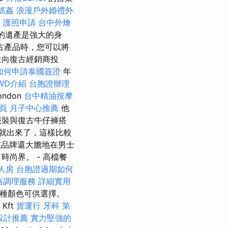
抓姦
浪漫戶外婚禮外
摩
護照申請
台中外燴
的遺產是強大的身
古產品時，您可以將
並向復古經銷商投
如何申請泰國簽證
年
WD介紹
台胞證辦理
ondon
台中精油按摩
一頁
月子中心推薦
他
服裝與復古牛仔褲搭
拖就出來了，這樣比較
該品牌還大膽地在男士
尚界。 - 高檔餐
人房
台胞證過期如何
絡調理服務
詳細實用
種顏色可供選擇。
Kft
貨運行
牙科
第
設計推薦
實力堅強的