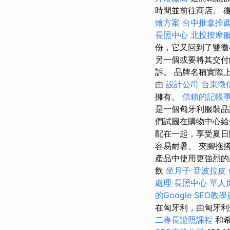
時間並前往商店。 
燴方案
台中推拿推
長照中心
北投按摩
份，它又回到了雙徽
另一個或要將其交付
訴。 品牌名稱實際
由
設計公司
台東徵
擁有。
信賴的記帳
是一個匈牙利服裝品
們試圖在購物中心給
配在一起，享受夏日
容易耐暑。 夾腳拖
產品中使用更強烈的
飲
坐月子
音波拉皮
處理
長照中心 單人
的Google SEO教
在匈牙利，由匈牙
二專長證照課程
和