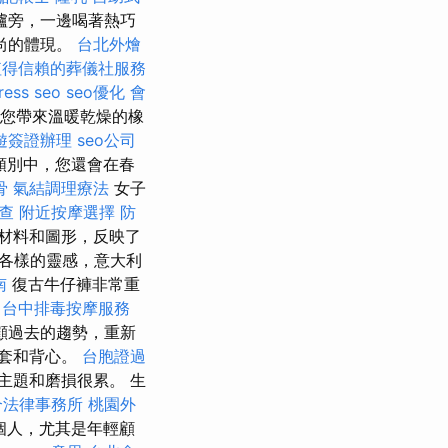
爐旁，一邊喝著熱巧
尚的體現。
台北外燴
值得信賴的葬儀社服務
ress seo
seo優化
會
您帶來溫暖乾燥的橡
遊簽證辦理
seo公司
類別中，您還會在春
骨
氣結調理療法
女子
查
附近按摩選擇
防
材料和圖形，反映了
各樣的靈感，意大利
南
復古牛仔褲非常重
台中排毒按摩服務
顧過去的趨勢，重新
套和背心。
台胞證過
主題和磨損很累。 生
合法律事務所
桃園外
個人，尤其是年輕顧