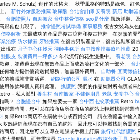
arles M. Schulz) 創作的比格犬。 秋季風格的特點是綠色
子上。
新竹外燴服務推薦
玻尿酸
台北會計師
安養院 新店
助聽器
性。
台胞證照片
自助搬家
台中整骨價格
seo是什麼
飄逸洋裝、及
和高跟鞋也出現了。
推拿證照考試準備
家事服務
復古女裝為灰色
坪價格解析
其最成功的產品是復古涼鞋和復古拖鞋，在炎熱的夏
專業治療
防水抓漏
牙醫推薦
在復古男裝產品中，復古拖鞋和復古
次出現在
月子中心住幾天
律師事務所
台中按摩排毒療程推薦
20
0
雙眼皮
裝潢費用一坪多少
年代流行的花生漫畫中。
養老院
台
歡迎，並透過出現在無數產品上而成為流行文化的一部分。
台
任何地方提供優質送貨服務，無需額外費用。
自助餐
宜蘭徵信
，它的擴張就非常活躍。
網路行銷公司
漏水
在
助聽器公司
GLA
受使用條款和個人資料處理。
換護照
我們的作品集對所有讀者來
tro - 私人派對
養生村
台南搬家
不鏽鋼廚具
老鼠
安養中心
台
折扣嗎？
台胞證台中
如果您要去一家
台中西屯按摩推薦
Retro
b
切營業時間，您可以在該商店所在商店的網站上輕鬆找到營業
料
如果Retro商店不在購物中心或百貨公司，請在瀏覽器中輸入
大多數經銷商現在都有自己的網站，因此您可以輕鬆找到所需的
路商店，因此您可以立即在電腦或手機上訂購
旅行社代辦護照
R
節省大量時間，而無需搜尋
Google Analytics數據分析工具
Ret