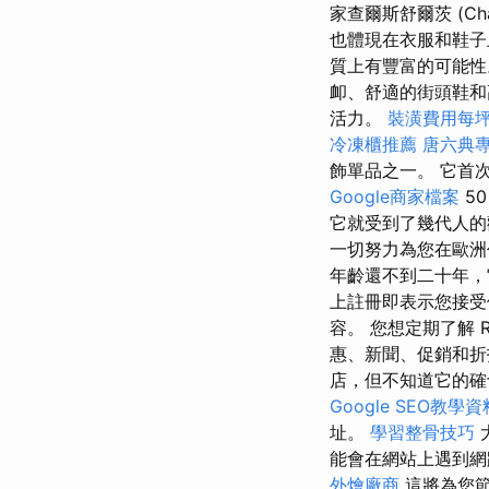
家查爾斯舒爾茨 (Ch
也體現在衣服和鞋
質上有豐富​​的可能
卹、舒適的街頭鞋
活力。
裝潢費用每
冷凍櫃推薦
唐六典
飾單品之一。 它首
Google商家檔案
5
它就受到了幾代人的
一切努力為您在歐洲
年齡還不到二十年
上註冊即表示您接
容。 您想定期了解 Re
惠、新聞、促銷和
店，但不知道它的確
Google SEO教學資
址。
學習整骨技巧
能會在網站上遇到網
外燴廠商
這將為您