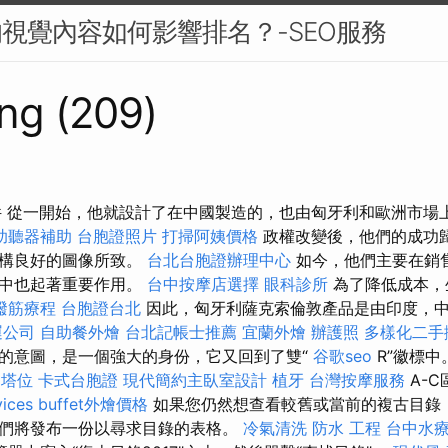
的視覺內容如何影響排名？-SEO服務
ng (209)
件 從一開始，他就設計了在中國製造的，也由匈牙利和歐洲市場
助聽器補助
台胞證照片
打掃阿姨價格
政權改變後，他們的成功
結構良好的圖像所致。
台北台胞證辦理中心
如今，他們主要在銷
應中也起著重要作用。
台中按摩店選擇
眼科診所
為了降低成本，生
撥筋療程
台胞證台北
因此，匈牙利薩克索倫敦產品是由印度，
運公司
自助餐外燴
台北記帳士推薦
宜蘭外燴
辦護照
多樣化二手
的意圖，是一個強大的身份，它又回到了雙“
谷歌seo
R”徽標中
5
塔位
卡式台胞證
現代簡約主臥室設計
植牙
台灣按摩服務
A-
vices
buffet外燴價格
如果您仍然想查看較舊或當前的複古目錄
們將發布一份以尋求目錄的表格。
冷氣清洗
防水 工程
台中水