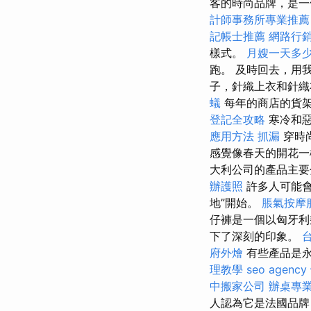
客的時尚品牌，是一
計師事務所專業推薦
記帳士推薦
網路行
樣式。
月嫂一天多
跑。 及時回去，用
子，針織上衣和針
蟻
每年的商店的貨
登記全攻略
寒冷和惡
應用方法
抓漏
穿時
感覺像春天的開花一
大利公司的產品主
辦護照
許多人可能會
地”開始。
脹氣按摩
仔褲是一個以匈牙利
下了深刻的印象。
府外燴
有些產品是
理教學
seo agency
中搬家公司
辦桌專
人認為它是法國品牌