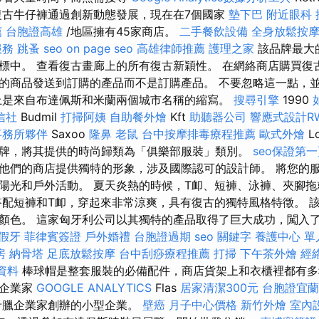
復古牛仔褲通過創新動態發展，現在在7個國家
墊下巴
附近眼科
薦
台胞證高雄
/地區擁有45家商店。
二手餐飲設備
全身放鬆按
服務
跳蚤
seo
on page seo
高雄律師推薦
護理之家
該品牌最大
標中。 查看復古畫廊上的所有復古新穎性。 在網絡商店購買復
的商品發送到訂購的產品而不是訂購產品。 不要忽略這一點，
上是來自布達佩斯和米蘭兩個城市名稱的縮寫。
搜尋引擎
1990
信社
Budmil
打掃阿姨
自助餐外燴
Kft
助聽器公司
響應式設計R
事務所夥伴
Saxoo
隆鼻
老鼠
台中按摩排毒療程推薦
歐式外燴
L
牌，將其提供的時尚歸類為「俱樂部服裝」類別。
seo保證第
他們的商店提供獨特的形象，涉及國際認可的設計師。 將您的
陽光和戶外活動。 夏天炎熱的時候，T卹、短褲、泳褲、夾腳
搭配短褲和T卹，穿起來非常涼爽，具有復古的獨特風格特徵。 
顏色。 這家匈牙利公司以其獨特的產品取得了巨大成功，闖入了時
假牙
菲律賓簽證
戶外婚禮
台胞證過期
seo 關鍵字
養護中心 單
房
納骨塔
足底放鬆按摩
台中刮痧療程推薦
打掃
下午茶外燴
經
學資料
棒球帽是整套服裝的必備配件，商店貨架上和衣櫃裡都有多
利企業家
GOOGLE ANALYTICS
Flas
居家清潔300元
台胞證宜蘭
希臘企業家創辦的小型企業。
壁癌
月子中心價格
新竹外燴
室內