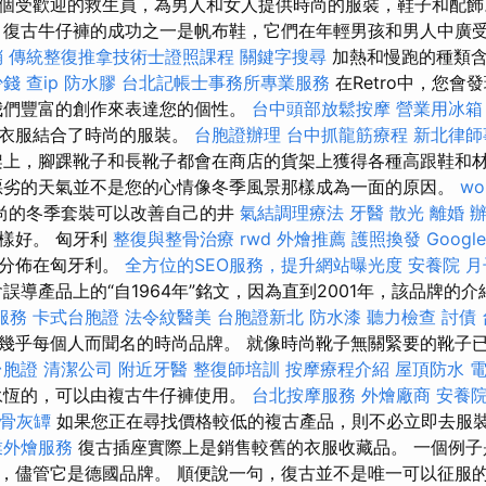
個受歡迎的救生員，為男人和女人提供時尚的服裝，鞋子和配
復古牛仔褲的成功之一是帆布鞋，它們在年輕男孩和男人中廣
銷
傳統整復推拿技術士證照課程
關鍵字搜尋
加熱和慢跑的種類含
少錢
查ip
防水膠
台北記帳士事務所專業服務
在Retro中，您會
我們豐富的創作來表達您的個性。
台中頭部放鬆按摩
營業用冰箱
織衣服結合了時尚的服裝。
台胞證辦理
台中抓龍筋療程
新北律師
架上，腳踝靴子和長靴子都會在商店的貨架上獲得各種高跟鞋和
劣的天氣並不是您的心情像冬季風景那樣成為一面的原因。
wo
尚的冬季套裝可以改善自己的井
氣結調理療法
牙醫
散光
離婚
樣好。 匈牙利
整復與整骨治療
rwd
外燴推薦
護照換發
Goog
要分佈在匈牙利。
全方位的SEO服務，提升網站曝光度
安養院
月
誤導產品上的“自1964年”銘文，因為直到2001年，該品牌的介
服務
卡式台胞證
法令紋醫美
台胞證新北
防水漆
聽力檢查
討債
幾乎每個人而聞名的時尚品牌。 就像時尚靴子無關緊要的靴子
台胞證
清潔公司
附近牙醫
整復師培訓
按摩療程介紹
屋頂防水
永恆的，可以由複古牛仔褲使用。
台北按摩服務
外燴廠商
安養院
骨灰罈
如果您正在尋找價格較低的複古產品，則不必立即去服
業外燴服務
復古插座實際上是銷售較舊的衣服收藏品。 一個例子是H
，儘管它是德國品牌。 順便說一句，復古並不是唯一可以征服的