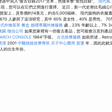
器中寫入“復古目錄2017”文本，然後單擊“查找目錄”。
現代風
現，您可以在它們之間進行選擇。 近日，新一代史努比毛絨公
acy的貨架上，其售價約14美元，約合5,000福林。 現代版狗的衣
有 670 人參與了這項研究，其中 60% 是女性，40% 是男性。 
中式外燴菜單
餐盒
婚禮專屬外燴服務
歲，23% 年齡以上，7% 3
桃園
徵信公司
如果您家裡有一些復古產品，您可能會注意到產品上刻
EARCH CONSOLE
1964”字樣。
台北按摩服務
如前所述，Retro
清潔
2001
中醫經絡按摩專班
月子中心費用
貨運
年，因此此銘
人的出生年份。