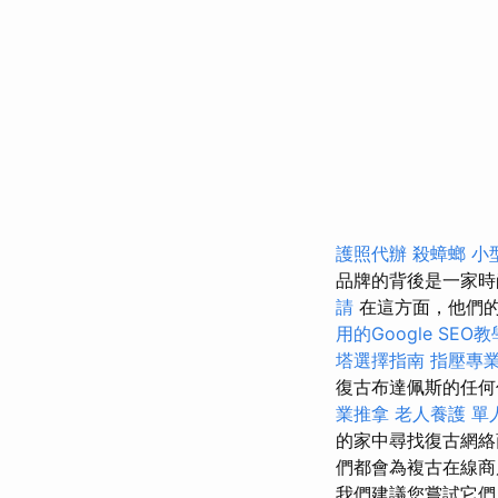
護照代辦
殺蟑螂
小
品牌的背後是一家時
請
在這方面，他們
用的Google SEO
塔選擇指南
指壓專
復古布達佩斯的任何信
業推拿
老人養護 單
的家中尋找復古網絡
們都會為複古在線
我們建議您嘗試它