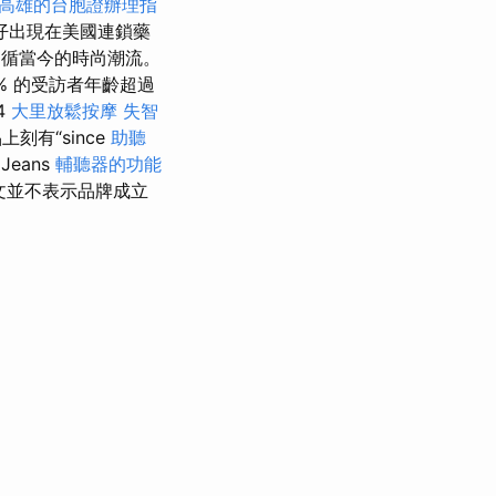
高雄的台胞證辦理指
仔出現在美國連鎖藥
服遵循當今的時尚潮流。
70% 的受訪者年齡超過
4
大里放鬆按摩
失智
有“since
助聽
Jeans
輔聽器的功能
文並不表示品牌成立