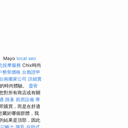
Mayo
local seo
北按摩服務
Chix時尚
中整骨價格
台胞證申
台南搬家公司
詳細實
特的時尚體驗。
靈骨
您對所有商店或有關
遇
跳蚤
廚房設備
專
即購買，而是在舒適
您屬於哪個群體，我
的結果是頂部，因此
北記帳士
隆乳
自助式