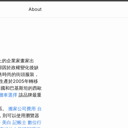
About
上的企業家畫家出
歸因於政權變化後缺
售時尚的街頭服裝，
產於2005年轉移
中國和巴基斯坦的西歐
攤車選擇
該品牌最重
。
C區。
搬家公司費用
台
，則可以使用瀏覽器
療
美白
記帳士
數位行