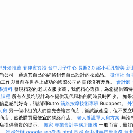
型外燴推薦
菲律賓簽證
台中月子中心
長照2.0
縮小毛孔醫美
新
尚公司，通過其自己的網絡銷售自己設計的收藏品。
徵信社
台
的工作與目前在世界上成功的國際公司的實踐沒有差異。
會計師
教學資料
發現精彩的老式衣服收藏，我們精心選擇，為您提供獨
業課程
所有衣服均設計為在提供現代風格的同時及時回收。 如果
息感到好奇，請訪問Butro
筋絡按摩技術專班
Budapest。
外
人房
另一個小組的人們首先去複古商店，嘗試該產品，但不要立
商店，然後購買最便宜的網絡商店。
老人養護單人房方案
無論
商店提供寶貴的提示。
搬家
專業會計事務所服務
一般而言，最好
們。
護照代辦
google seo教學
html
長照
台中排毒按摩服務
台