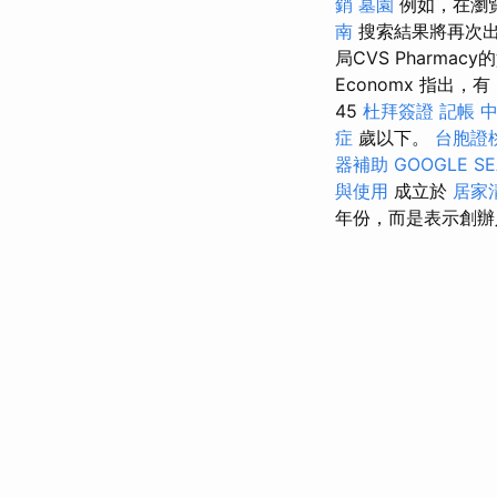
銷
墓園
例如，在瀏覽
南
搜索結果將再次出
局CVS Pharm
Economx 指出，
45
杜拜簽證
記帳
症
歲以下。
台胞證
器補助
GOOGLE S
與使用
成立於
居家
年份，而是表示創辦