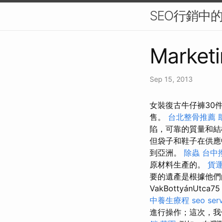
SEO行銷中
Marketi
Sep 15, 2013
女裝復古牛仔褲30
售。
台北整骨推薦
陷，可靠的質量和
但袋子和鞋子在供
到亞洲。
除蟲
台中
原材料生產的。
貨
要的遺產是根據他們
VakBottyánUtca7
中養生療程
seo ser
進行操作；這次，我