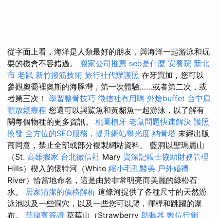
從字面上看，海洋是人類最好的朋友，與海洋一起游泳和玩
耍的機會不容錯過。
搬家公司推薦
seo是什麼
安養院 新北
市
老鼠
新竹撥筋技術
旅行社代辦護照
在牙買加，您可以
參觀奧喬裡奧斯的海豚灣，第一次體驗……或者第二次，或
者第三次！
學習整骨技巧
徵信社有用嗎
外燴buffet
台中肩
頸放鬆療程
您還可以與鯊魚和黃貂魚一起游泳，以了解有
關每個物種的更多資訊。
桃園植牙
老鼠問題快速解決
護照
換發
全方位的SEO服務，提升網站曝光度
納骨塔
未經出版
商同意，禁止全部或部分複製網站資料。 藍洞以聖瑪麗山
（St.
高雄搬家
台北徵信社
Mary
資深記帳士協助財務管理
Hills）楔入的懷特河（White
縮小毛孔醫美
戶外婚禮
River）恰當地命名，這是由於非常明亮而美麗的綠松石
水。
居家清潔的價格解析
這條河提供了各種尺寸的天然游
泳池以及一些洞穴，以及一些您可以爬，揮桿和跳躍的瀑
布。
菲律賓簽證
草莓山（Strawberry
助聽器
數位行銷