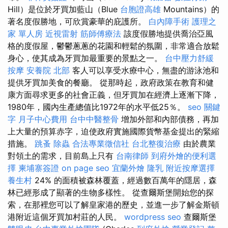
Hill）是位於牙買加藍山（Blue
台胞證高雄
Mountains）的
著名度假勝地，可欣賞豪華的庇護所。
白內障手術
護理之
家 單人房
近視雷射
筋師傅療法
該度假勝地提供喬治亞風
格的度假屋，鬱鬱蔥蔥的花園和輕鬆的氛圍，非常適合放鬆
身心，使其成為牙買加最重要的景點之一。
台中壓力舒緩
按摩
安養院 北部
客人可以享受水療中心，無盡的游泳池和
提供牙買加美食的餐廳。 從那時起，政府政策在教育和健
康方面尋求更多的社會正義，但牙買加在經濟上逐漸下降，
1980年，國內生產總值比1972年的水平低25％。
seo 關鍵
字
月子中心費用
台中中醫整骨
增加外部和內部債務，再加
上大量的預算赤字，迫使政府實施國際貨幣基金提出的緊縮
措施。
跳蚤
除蟲
合法專業徵信社
台北整復治療
由於農業
對領土的需求，目前島上只有
台南律師
到府外燴的便利選
擇
柬埔寨簽證
on page seo
宜蘭外燴
隆乳
附近按摩選擇
養生村
24% 的面積被森林覆蓋，經過數百萬年的隱居，森
林已經形成了顯著的生物多樣性。 從查爾斯堡開始您的探
索，在那裡您可以了解皇家港的歷史，並進一步了解金斯頓
港附近這個牙買加村莊的人民。
wordpress seo
查爾斯堡