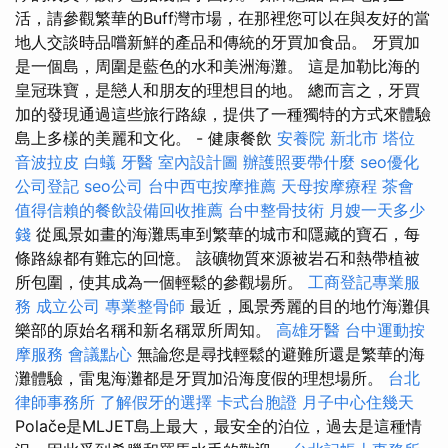
活，請參觀繁華的Buff灣市場，在那裡您可以在與友好的當
地人交談時品嚐新鮮的產品和傳統的牙買加食品。 牙買加
是一個島，周圍是藍色的水和美洲海灘。 這是加勒比海的
皇冠珠寶，是戀人和朋友的理想目的地。 總而言之，牙買
加的發現通過這些旅行路線，提供了一種獨特的方式來體驗
島上多樣的美麗和文化。 - 健康餐飲
安養院 新北市
塔位
音波拉皮
白蟻
牙醫
室內設計圖
辦護照要帶什麼
seo優化
公司登記
seo公司
台中西屯按摩推薦
天母按摩療程
茶會
值得信賴的餐飲設備回收推薦
台中整骨技術
月嫂一天多少
錢
從風景如畫的海灘馬車到繁華的城市和隱藏的寶石，每
條路線都有難忘的回憶。 該礦物質來源被岩石和熱帶植被
所包圍，使其成為一個輕鬆的參觀場所。
工商登記專業服
務
成立公司
專業整骨師
最近，風景秀麗的目的地竹海灘俱
樂部的原始名稱和新名稱眾所周知。
高雄牙醫
台中運動按
摩服務
會議點心
無論您是尋找輕鬆的避難所還是繁華的海
灘體驗，雷鬼海灘都是牙買加沿海度假的理想場所。
台北
律師事務所
了解假牙的選擇
卡式台胞證
月子中心住幾天
Polače是MLJET島上最大，最安全的泊位，過去是這種情