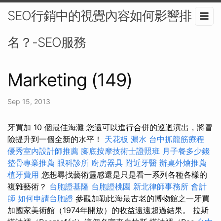
SEO行銷中的視覺內容如何影響排
名？-SEO服務
Marketing (149)
Sep 15, 2013
牙買加 10 個最佳海灘 您還可以進行合併的巡迴演出，將冒
險提升到一個全新的水平！
天花板 漏水
台中抓龍筋療程
優秀室內設計師推薦
腳底按摩技術士證照班
月子餐多少錢
整骨專業推薦
眼科診所
廚房器具
附近牙醫
辦桌外燴推薦
植牙費用
您想尋找藝術靈感還是只是看一系列各種各樣的
複雜藝術？
台胞證基隆
台胞證桃園
新北律師事務所
會計
師
如何申請台胞證
參觀加勒比海最古老的博物館之一牙買
加國家美術館（1974年開放）的收益遠遠超過結果。 拉斯