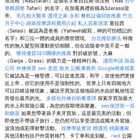
塔法裡（Rasztafári）這個名字來自拉斯·塔法裡（Ras
台中
脊椎調整
Tafari）的名字，在加冕典禮前稱為Szerassi皇
帝。
毛孔粗大醫美
護理之家 永和
餐飲設備回收推薦
竹北
月子中心
經絡按摩課程費用介紹
私人居家清潔
塞拉西
（Selasi）被認為是爸爸（Yahweh縮寫，神的可怕標記的
名字）和三位一體的成員的塵世體現。
台北撥筋療法
特徵
性的無人髮型與運動密切相關，但在追隨者中並不是一般
的。
獲得優質SEO團隊的推薦
對於破折號，大麻
（Ganja，Grass）的吸力是一種精神行為。
護照申請
除蟲
公司
外燴佈置
seo 意思
散光
記帳事務所
Google商家檔案
它被認為是一種聖禮，可以促進意識，和平，並使他們更接
近上帝，但它的使用不是強制性的。 世界上只有四個地方
可以目睹這種現象，據說牙買加這個地區的水由於氣候恆定
而發出最亮的光。
多樣化外燴自助餐選擇
探索牙買加最大
的水上和冒險公園，為您的假期增添樂趣。
seo保證第一頁
助聽器
如果您帶著孩子來牙買加，這是最完美的活動，但
即使您不帶孩子旅行，您仍然可以享受漂流或獨木舟冒險、
波浪池或彩彈射擊活動。
按摩學徒實習
辦護照
桃園搬家
其他活動包括戶外雷射格鬥、卡丁車和皮划艇。
rwd
公園