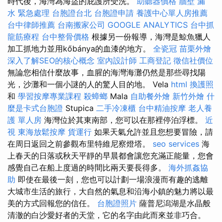
時代後，海灣為海盜的庇護所受洗。
助聽器價格
牆壁 漏
水 緊急處理
台胞證台北
台胞證申請
養護中心單人房推薦
台中律師推薦
台南搬家公司
GOOGLE ANALYTICS
台中抓
龍筋療程
台中整骨價格
根據另一份報導，海灣是鯨魚獵人
加工抓地力並用kőbánya的血漆的地方。
全瓷冠
苗栗外燴
深入了解SEO的核心概念
室內設計師
工商登記
徵信社價位
無論您相信什麼故事，血腥的海灣海灘仍然是那些尋找陽
光，沙灘和一個小謎的人的驚人目的地。 Vela
html
換護照
和
學習按摩專業課程
殺蟑螂
Mala
自助餐外燴
新竹外燴
什
麼是卡式台胞證
Stupica
二手冷凍櫃
台中精油按摩
老人養
護 單人房
海灣位於其東南部，您可以在那裡停泊浮標。
近
視
東海放鬆按摩
貨運行
如果天氣允許並且您想要冒險，請
在周日返回之前參觀布里特維尼察燈塔。
seo services
海
上春天的日落或秋天平靜的早晨都會讓您充滿正能量，您會
感覺自己在船上度過的時間比兩天要長得多。
海外抓姦協
助
即使在最後一刻，您也可以計劃一場浪漫而有趣的逃離
大城市生活的旅行，大自然的氣息和沿海小鎮的魅力將以最
美的方式回報您的信任。
台胞證照片
薩普尼潟湖是水晶般
清澈的白沙愛好者的天堂，它的名字由此而來並非巧合。