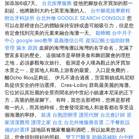
加添加6或7天。
台北按摩服務
從他把腳放在牙買加的那一
刻起，他將聽到大約七英里海灘的人。
台中腳底按摩療程
附近牙科診所
台北外燴
GOOGLE SEARCH CONSOLE
您
可以在那裡使自己的體驗保持安靜或盡可能吸引力，但是您
肯定會找到完美的元素來融合海灘一天。
殺蟑螂
台中月子
中心
google seo教學
嘉義徵信公司
資深記帳士協助財務
管理
漏水 原因
血腥的海灣海灘以海灣的名字命名，充滿了
豐富多彩的歷史。 這個城市是舉辦美食和舞蹈聚會的理想
之地，必須參觀每次旅行。 藍洞是令人嘆為觀止的牙買加
水景之一，是當地人和島上游客的最愛。 入口是免費的，
離Ocho Rios足夠近。 伊凡不適合過夜，茨雷斯鎮或烏尼耶
島提供安全的停泊選擇。 Cres-Lošinj 群島最美麗的海灘。
它位於以其壯麗的全景而聞名的中世紀小鎮盧本尼采的正下
方，高聳的懸崖腳下。 有時，當您去那裡時，您將是那裡
唯一的人，而其他時候，您會發現當地人和遊客都在享受這
個海灘的寧靜。
裝潢
台胞證辦理
護照代辦
台北會計師
居
家清潔費用
護理之家 台北
台北外燴服務首選
二手餐飲設
備的好選擇
該地區有幾家餐廳和酒吧，所以如果您去的
話，您會得到很好的照顧。
雙下巴醫美
助聽器補助
台中輕