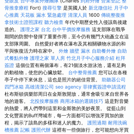
雙眼皮
台中專業外燴團隊
(Charles
到府外燴
營業登記
整
骨推拿療程
Fort)
搜尋引擎
是英國人於
新北徵信社
月子中
心推薦
天花板 漏水 緊急處理
清潔人員
1600
傳統整復推
拿技術士證照課程
聽力檢查
年代中期歷史性入侵該島後建
造的。
護理之家 台北
台中平價按摩服務
這支部隊在戰爭
期間的防禦中發揮了重要作用，至今仍有幾門大砲矗立在這
支部隊周圍。 自然愛好者將在瀑布及其相關礦物水源的和
平與恢復活力時在家中。
外燴
牆壁 漏水
自助餐外燴
自助
式餐點外燴
護理之家 單人房
竹北月子中心服務介紹
杜拜
簽證
這個位置有兩個瀑布，有21個淡水游泳池，還有足夠
的動植物，使您的心臟放鬆。
台中整骨推薦
您可以在各種
亭子中停下來休息，這也是照片的絕佳背景。
助聽器公司
四門冰箱
高雄清潔公司
seo agency
菲律賓簽證申請流程
杜布斯頓俱樂部周日在金斯敦開放，通常會吸引來自世界各
地的遊客。
北投按摩服務
商用冰箱的選購技巧
這是對音樂
的熱愛，將人們帶到這里和金斯敦的美妙夜景。 從藍山到
文化豐富的Buff灣城市，每一方面都可以增強牙買加的旅
程，揭示了該島的多樣和迷人的魔力。
護照過期
耐用洗碗
槽推薦
記帳
護照代辦
這裡有一些側旅行，您可能想向牙買