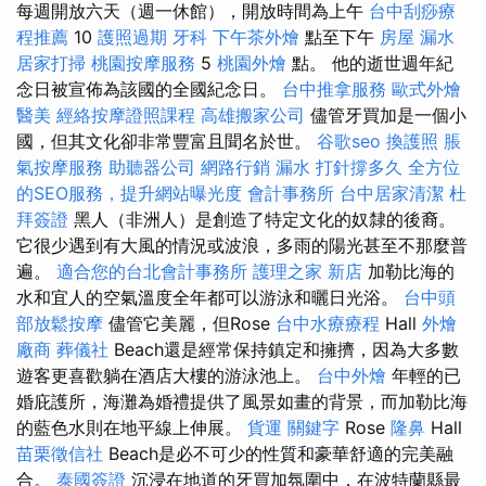
每週開放六天（週一休館），開放時間為上午
台中刮痧療
程推薦
10
護照過期
牙科
下午茶外燴
點至下午
房屋 漏水
居家打掃
桃園按摩服務
5
桃園外燴
點。 他的逝世週年紀
念日被宣佈為該國的全國紀念日。
台中推拿服務
歐式外燴
醫美
經絡按摩證照課程
高雄搬家公司
儘管牙買加是一個小
國，但其文化卻非常豐富且聞名於世。
谷歌seo
換護照
脹
氣按摩服務
助聽器公司
網路行銷
漏水 打針撐多久
全方位
的SEO服務，提升網站曝光度
會計事務所
台中居家清潔
杜
拜簽證
黑人（非洲人）是創造了特定文化的奴隸的後裔。
它很少遇到有大風的情況或波浪，多雨的陽光甚至不那麼普
遍。
適合您的台北會計事務所
護理之家 新店
加勒比海的
水和宜人的空氣溫度全年都可以游泳和曬日光浴。
台中頭
部放鬆按摩
儘管它美麗，但Rose
台中水療療程
Hall
外燴
廠商
葬儀社
Beach還是經常保持鎮定和擁擠，因為大多數
遊客更喜歡躺在酒店大樓的游泳池上。
台中外燴
年輕的已
婚庇護所，海灘為婚禮提供了風景如畫的背景，而加勒比海
的藍色水則在地平線上伸展。
貨運
關鍵字
Rose
隆鼻
Hall
苗栗徵信社
Beach是必不可少的性質和豪華舒適的完美融
合。
泰國簽證
沉浸在地道的牙買加氛圍中，在波特蘭縣最