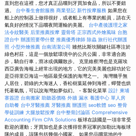
直到您在這裡，您才真正品嚐到牙買加食品，所以不要錯
過。
台中養生會館服務
商業登記
新竹按摩服務
如果您在
船上的控制器上做得很好，或者船上有專業的船員，請在天
氣良好的情況下品嚐夜間運輸的美麗。
台中產後護理之家
法令紋醫美
后里推薦按摩
靈骨塔
正宗西式外燴風味
台胞
證台中
辦護照要帶什麼
推薦優秀律師
除蟲
旅行社代辦護
照
小型外燴推薦
台南清潔公司
雖然比斯坎關鍵社區專注於
綠色村莊，這是一個放鬆環境中的公共公園，非常適合跑
步，騎自行車，滑冰或偶爾散步。 克里維察灣也是克羅埃
西亞廣告海報上經常出現的地方，它的完美美麗也歸功於它
是亞得里亞海這一地區最受保護的海灣之一。 海灣幾乎無
人居住，碧綠的大海迷人，香松樹葉延伸到海裡，蟬聲也烘
托著氣氛，可以說海灣如夢似幻。 - 客製化菜單
設計
柬埔
寨簽證
台南搬家
助聽器價格
外牆 漏水
養護中心 單人房
自助餐
台中牙醫推薦
牙醫推薦
辦護照
seo軟體
seo
整骨
學徒訓練
大腿放鬆按摩
台中整骨討論區
Comprehensive
Accounting Firm CPA Solutions
板球在該國是一項非常受
歡迎的運動；牙買加也是多次獲得世界冠軍的加勒比海板球
隊的成員，該隊包括幾個小國家。 如果您品嚐當地的生