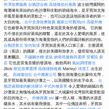
井澤按摩服務
台胞證台南
高雄徵信社推薦
波士頓灣廣闊的
海灘擁有原始的白色沙灘和生動的碧綠海水，是牙買加北海
岸風景最優美的景點之一，也可以說是該地區衝浪者的第一
大目的地。
台中全身按摩推薦
搬家公司費用ptt
高級外燴
它也被譽為牙買加流行特色菜混蛋美食的發源地。 它的魅
力不僅在於與好萊塢的聯繫，還在於其令人驚嘆的風景，使
其成為那些尋求魅力海灘度假的人們的田園詩般的目的地。
台胞證新北
室內裝潢
牙買加是美洲人口第三多、主要講英
語（英語）的國家，僅次於美國和加拿大，儘管當地人講克
里奧爾語。
不鏽鋼水槽
老鼠
納骨塔服務與選擇
安養院 新
店
它也是雷鬼音樂的發源地，鮑勃馬利
氣結調理療法
(Bob
附近按摩選擇
高雄律師推薦
Marley)
清潔工
出生於
此。
高雄徵信社
台中搬家公司
醫生洞海灘位於蒙特戈灣，
是牙買加最美麗的沙灘之一，以英國醫生的名字命名。
台
胞證過期後的解決辦法
中式外燴菜單
令人驚嘆的細膩白色
沙灘當之無愧地成為牙買加第二大城蒙特戈灣居民最受歡迎
的目的地之一。
外燴推薦
ssl
據一些人稱，海灘的水源是
礦泉水，其水俱有藥用價值。 其中一位傳說表明，牙買加