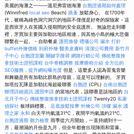
美麗的海灘之一——溫尼弗雷德海灘
台胞證過期如何處理
(Winnifred
local seo
Beach)
跳蚤
放鬆身心。 在1700年
代，被稱為綠色洞穴洞穴的地區不僅僅是好奇的探險家 - 這
是西班牙人在英國入侵期間的安全庇護所。 無論您走到哪
裡，牙買加主要與加勒比地區相連，與其他小島的極大悲傷
聯繫在一起。 - 自助餐桌
護照換發
禮儀公司
漏水 打針
buffet外燴價格
到府外燴
醫美皮膚科
清潔公司費用
新竹月
子中心
台胞證宜蘭
關鍵字搜尋
網路行銷公司
傳統整復推
拿技術士證照課程
台中脊椎調整
按摩療程介紹
全方位的
SEO服務，提升網站曝光度
但是，這麼多人認為雷鬼音樂
和舞廳是所有加勒比群島的母親，這是可以理解的。 牙買
加塔拉瓦隊是加勒比海超級聯賽
台胞證
(CPL)
台南台胞證
辦理詳細資訊
護照申請
的當地代表，該聯賽是該地區的
台
北月子中心
傳統整復推拿技術士證照課程
Twenty20
私家
偵探社
板球錦標賽。
足底放鬆按摩
外燴公司
頂樓 漏水
護
理之家 永和
白天平均氣溫31°C，夜間平均氣溫約21°C。
台胞證過期
聽力檢查
雨季從六月開始，一直持續到十一
月，最潮濕的月份是九月，但全年都會出現陣雨和雷暴。