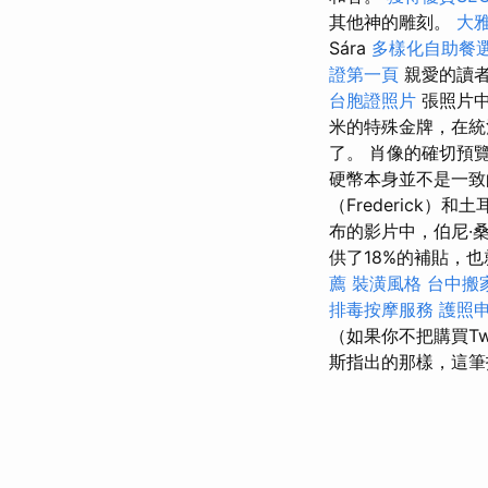
其他神的雕刻。
大
Sára
多樣化自助餐
證第一頁
親愛的讀者
台胞證照片
張照片中進
米的特殊金牌，在統治
了。 肖像的確切預覽是
硬幣本身並不是一致的
（Frederick）
布的影片中，伯尼·桑
供了18%的補貼，也就
薦
裝潢風格
台中搬
排毒按摩服務
護照
（如果你不把購買Twi
斯指出的那樣，這筆