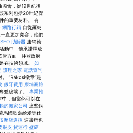
協會，從19世紀後
該系列包括20世紀傑
件的重要材料。 有
修
網路行銷
自從羅納
總統一直更加寬容，他們
SEO
助聽器
唐納德·
選活動中，他承諾釋放
監管方面，拜登政府
其是在技術領域。
如
美
護理之家
電話查詢
“Rákosi徽章”是
皮
假牙費用
柬埔寨旅
剝奪並破壞了。
專業推
庫中，但當然可以在
賴的搬家公司
這些銅
”，荷馬國歌寫給愛馬仕
按摩店選擇
這盞燈也
雙眼皮
貨運行
壁癌