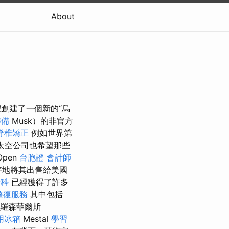
About
創建了一個新的“烏
準備
Musk）的非官方
脊椎矯正
例如世界第
源太空公司也希望那些
Open
台胞證
會計師
地將其出​​售給美國
牙科
已經獲得了許多
整復服務
其中包括
·羅森菲爾斯
用冰箱
Mestal
學習