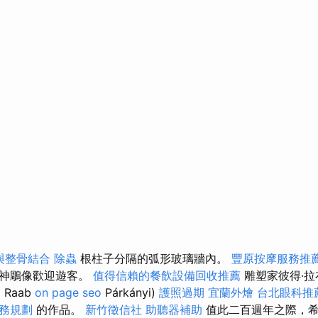
與整骨結合
除蟲
根柱子分隔的弧形玻璃牆內。
豐原按摩服務推
女神鵰像歡迎遊客。
值得信賴的餐飲設備回收推薦
雕塑家彼得·拉
照
Raab
on page seo
Párkányi)
護照過期
宜蘭外燴
台北眼科推
務規劃
的作品。
新竹徵信社
助聽器補助
值此二百週年之際，希