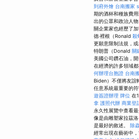
到府外燴
台南搬家
期的酒杯和種族費用
出的公眾和政治人物
關企業家也經歷了加
德·裡根（Ronald
殺
更願意限制法規，或
特朗普（Donald
關
美國公司鑽石油，開
在經濟的許多領域都
何辦理台胞證
台南
Biden）不僅將友
任意系統最重要的符
遊簽證辦理
牌位
在
拿
護照代辦
商業登
永久性展覽中查看
像是由雕塑家拉茲洛·
是最好的敘述。
除
經常出現在藝術中，