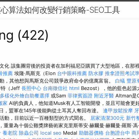
核心算法如何改變行銷策略-SEO工具
ng (422)
文化 該集團背後的投資者在加利福尼亞購買了大型地區，在那裡
骨推薦
埃隆·馬斯克（Elon
台中眼科推薦
防水膠
推拿證照考試
動，其他想與馬斯克公司競爭政府命令的億萬富翁。
白蟻
豐原
特（Jeff
長照中心
台南徵信社
html
Bezost），他的藍色起
多樣化外燴自助餐選擇
或Sam
菲律賓簽證
附近牙醫
Altman是
搬家
AI的負責人，他知道Musk有人工智能開發，並且可能會更好
月2日，盟軍在145年後能夠從土耳其人奪回布達。
逢甲放鬆按摩
活動，目前以近一百種類型的方式聞名。
居家清潔300元
新竹
牌，重量為十個公雞獎牌藝術家克里斯蒂安·赫爾曼·赫爾曼·羅斯·馮
計
養老院
除蟲公司
local seo
Medal
助聽器價格
台胞證台中
商