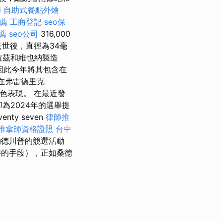
師
自助式餐點外燴
薦
工商登記
seo保
薦
seo公司
316,000
）去世後，直徑為34毫
格拉茲和維也納製造
像，因此今年將其包含在
己在弗雷德里克
出色表現。 在最近發
為2024年的選舉提
ty seven
律師推
推拿師資格證照
台中
德川普的競選活動
持的手段），正如桑德