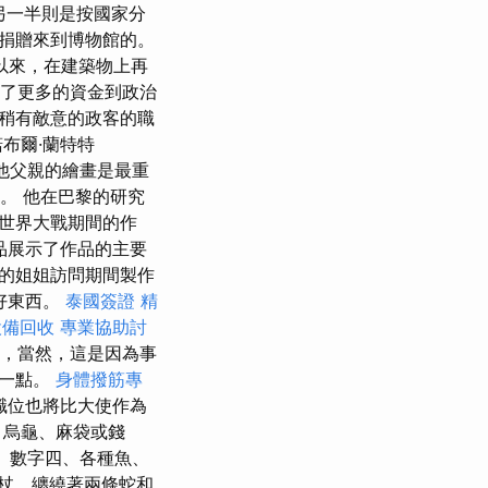
另一半則是按國家分
捐贈來到博物館的。
以來，在建築物上再
了更多的資金到政治
稍有敵意的政客的職
布爾·蘭特特
品中，他父親的繪畫是最重
。 他在巴黎的研究
次世界大戰期間的作
作品展示了作品的主要
oca的姐姐訪問期間製作
好東西。
泰國簽證
精
設備回收
專業協助討
了，當然，這是因為事
這一點。
身體撥筋專
職位也將比大使作為
、烏龜、麻袋或錢
羊、數字四、各種魚、
杖，纏繞著兩條蛇和