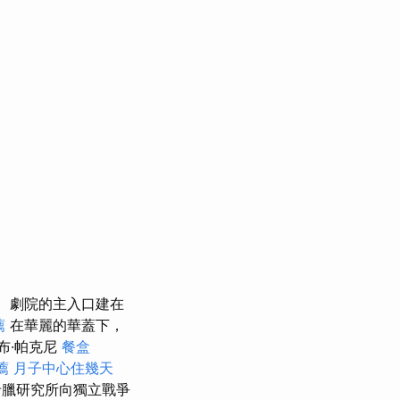
劇院的主入口建在
薦
在華麗的華蓋下，
布·帕克尼
餐盒
薦
月子中心住幾天
臘研究所向獨立戰爭