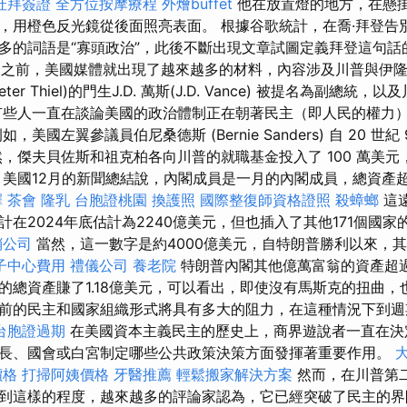
杜拜簽證
全方位按摩療程
外燴buffet
他在放置燈的地方，在懸
，用橙色反光鏡從後面照亮表面。 根據谷歌統計，在喬·拜登告
多的詞語是“寡頭政治”，此後不斷出現文章試圖定義拜登這句話
選之前，美國媒體就出現了越來越多的材料，內容涉及川普與伊隆馬斯克
er Thiel)的門生J.D. 萬斯(J.D. Vance) 被提名為副總統
有些人一直在談論美國的政治體制正在朝著民主（即人民的權力
美國左翼參議員伯尼桑德斯 (Bernie Sanders) 自 20 世
傑夫貝佐斯和祖克柏各向川普的就職基金投入了 100 萬美元，Goog
 美國12月的新聞總結說，內閣成員是一月的內閣成員，總資產超
擇
茶會
隆乳
台胞證桃園
換護照
國際整復師資格證照
殺蟑螂
這
在2024年底估計為2240億美元，但也插入了其他171個國家
銷公司
當然，這一數字是約4000億美元，自特朗普勝利以來，
子中心費用
禮儀公司
養老院
特朗普內閣其他億萬富翁的資產超過
的總資產賺了1.18億美元，可以看出，即使沒有馬斯克的扭曲，
前的民主和國家組織形式將具有多大的阻力，在這種情況下到週
台胞證過期
在美國資本主義民主的歷史上，商界遊說者一直在決
長、國會或白宮制定哪些公共政策決策方面發揮著重要作用。
價格
打掃阿姨價格
牙醫推薦
輕鬆搬家解決方案
然而，在川普第
到這樣的程度，越來越多的評論家認為，它已經突破了民主的界