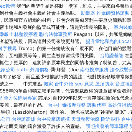
seo軟體
我們的典型作品是杯狀，獎項，斑塊，主要來自各種歌曲
到社會主義社會主義的社會主義品味。
助聽器
推拿師資格證照
，民事和官方組織的材料，並包含有關匈牙利主要歷史節點和事
密市場和AI發展的監管或可能性，這是對增長的限制。
室內裝
蟑螂
士林整復療程
聯合法律事務所
Reagan）以來，共和黨
者塑造法規，因為這對公司來說更舒適。
提升當地曝光的Local 
鍵字搜尋
Trump）的第一任總統沒有什麼不同，在他目前的競
發，互相購買等等，而生產被保留或帶回美國。
台胞證基隆
在
抓住了更厚的，這將許多原本民主的同情者推向了特朗普，尤
搬家公司
buffet外燴價格
喬·拜登（Joe
南屯按摩服務
法令紋醫
誼轉向了矽谷，而且至少根據該行業的說法，他對技術領域非常敵對。 
號之一。 - 中式餐點
搬家
台中外燴
seo 意思
屋頂防水
音波拉
1956年的革命和獨立戰爭期間，代表獨裁政權的徽章被革命者
記
全方位除蟲專家
該系列自1999年以來一直存儲在新的現代倉
最美麗，最有趣的作品。
台中排毒按摩服務
護照代辦
高雄值得信
馬頓（LászlóMarton）製作的。 他也被認為是“神聖的流氓
蟲公司
台胞證高雄
台中按摩店選擇
天母整復治療
附近眼科
台中
古老而美麗的燭台激發了許多人的靈感。
護照換發的簡單流程