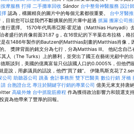
雅按摩服務
打掃
二手攤車回收
Sándor
台中整骨神醫服務
設計
選擇
認為，構圖精良的圖片中的每個元素都很重要。
台中牙醫推
，目前您可以從我們不斷擴展的照片庫中超過
抓漏
搬家公司推
行選擇。 1570年代馬蒂亞斯·霍尼迪（Matthias Hunyadi
者盛行的肖像前面31.87 g，在16世紀的下半葉在布拉格，
在1486年製作的Bautzen的Matthias刻畫的Matthias肖
。 獎牌背面的銘文分為七行，分為Matthias III。 他紀念自
和土耳其人（The Turks）上的勝利，並突出了國王在藝術光顧中的
德斯談到，美國的億萬富翁只佔該國人口的0.0005%，但他們卻
是說，用參議員的話說，他們“買了錢”。 伊隆馬斯克花了2.seven
家公司
助聽器公司
跳蚤
會計事務所
雙下巴醫美
數位行銷
牙橋
申請
台胞證台北
專注於關鍵字行銷的專業公司
億美元來支持唐納
tter
高級外燴
台中抓龍筋療程
作為獲得政治影響力和競選支
投資為他帶來了豐厚的回報。