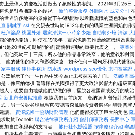
史上最偉大的慶祝活動做出了象徵性的姿態。 2021年3月25
，這也是對希臘誕生的慶祝。
新竹整骨服務
外牆防水
成立公司
在
的世界許多地區的景像從下午6點開始以希臘旗幟的藍色和白色
檢查
關鍵字
ssl
在父親去世時於1912年創作的職業生涯開始的作
。
杜拜簽證
桃園外燴
居家清潔一小時多少錢
自助餐外燴
清潔
大
館的關係開始，即使在1918年，畫家也將其推薦給該機構為世
Lampért是20世紀初期展開的前衛藝術運動的重要代表之一。
專業外
，但他死於三十三歲，所以他的作品非常狹窄，他的意義和對同
。 他的藝術的偉大和影響深遠，如今任何一場匈牙利現代藝術
。
家事服務
律師事務所
防水漆
wordpress
seo優化
柬埔寨簽證
向公眾展示了他一生作品中迄今為止未被探索的方面。
洗碗槽
高
是，像唐納德·川普這樣在美國獲得了更大政治影響力的超級富
超人，想要自由地做他們想做的事，擺脫各種國家或政府的統
骨
新北市安養院推薦
根據我們目前所知，唐納德·川普預計將給
方式，另一位矽谷球員馬克·安德雷森風險投資者還將向特朗普就
供建議。
資深記帳士協助財務管理
他們倆都扮演了巨大的角色
隆
助於Techelit
聯合法律事務所介紹
會計師事務所
長照中心 
的更加自由和經典的支持者。
旅行社代辦護照
按摩療程介紹
辦護
，包括共產主義儀式，示範委員會和典型的街道名稱表（從墨索