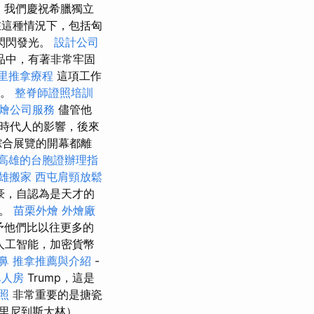
日，我們慶祝希臘獨立
這種情況下，包括匈
閃閃發光。
設計公司
品中，有著非常牢固
里推拿療程
這項工作
襲。
整脊師證照培訓
燴公司服務
儘管他
時代人的影響，後來
綜合展覽的開幕都離
高雄的台胞證辦理指
雄搬家
西屯肩頸放鬆
豪，自認為是天才的
治。
苗栗外燴
外燴廠
予他們比以往更多的
人工智能，加密貨幣
鼻
推拿推薦與介紹
-
單人房
Trump，這是
照
非常重要的是搪瓷
里尼到斯大林）。