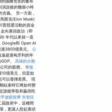
掛的描繪雪景的畫布
別演說後的幾個小時
的含義。 另一方面，
(Elon Musk)
，以及川普競選活動的資金
）走向寡頭政治（即
紀 90 年代以來就一直
le和 Open AI
過3800億美元。
公
遠遠超過匈牙利的年
的GDP。
高雄的台胞
其公司的股價。
整復
10億美元，但是如
也可以發揮差異。 現
期結束時它將如何變
定誰能爭取和贏得民
大甲放鬆按摩
失智症
二屆政府中，這種間
限，更讓人想起寡頭