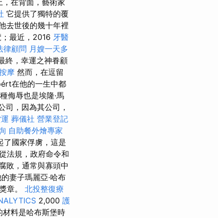
上，在背面，藝術家
社
它提供了獨特的覆
他去世後的幾十年裡
；最近，2016
牙醫
法律顧問
月嫂一天多
最終，幸運之神眷顧
鬆按摩
然而，在逗留
mpért在他的一生中都
這種侮辱也是埃隆·馬
開公司，因為其公司，
貨運
葬儀社
營業登記
詢
自助餐外燴專家
起了國家俘虜，這是
從法規，政府命令和
腐敗，通常與寡頭中
他的妻子瑪麗亞·哈布
像獎章。
北投整復療
NALYTICS
2,000
護
的材料是哈布斯堡時