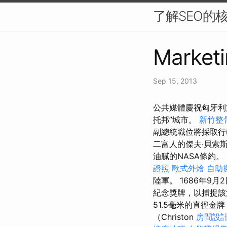
了解SEO的
Marketi
Sep 15, 2013
公共媒體慶祝匈牙利
托邦”城市。
新竹整
副總統職位將採取行
二富人的傑夫·貝索斯
油膩的NASA條約。
證照
歐式外燴
自助
陸軍。 1686年9
紀念獎牌，以捕捉該
51.5毫米的直徑金
（Christon
房間設