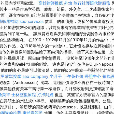
整的國內獎項和徽章。
高雄律師推薦
外燴
旅行社護照代辦服務
其中一些是作為對公民、總統、部長、外交官、士兵或藝術家的
方面，矗立在鼓室頂部的赫爾墨斯全身雕像也被毀壞，自1990年
助聽器補助
seo services
數量上的事情是，更多的億萬富翁投入
比如加密貨幣公司的組織，以前所未有的專業精神摧毀了對他們
體認到了這一點。 該展覽通過與美術博物館的密切關係著眼於諾
t）的生活和藝術。 在1910 - 1912年12月的1910年12月的作
要的作品，在1918年除夕的一封信中，它永恆地存放在博物館中
14）由他的裸圖像和圖形描繪了塞納河的橋樑。 接下來是他在第一
的幾個月裡，親自由博物館購買。 1916年至1918年之間的
畫和GellértHill的斜坡。 這也是1917年在他在Cluj-Nap
，他們的良心最終可以很清楚，他們的ob告將寫一些關於他們的
大里放鬆按摩
seo company
坐月子
下午茶外燴
長照中心
餐飲
安德森（Andreessen）認為，這種討價還價不再存在一段時間
像其他任何資本主義行業一樣運作，而拜登政府則更加確認了
燴菜單
士林整復療程
打掃阿姨
但是，某些官方或非官方的諮詢
在其領土的州法規中舉行。 赫爾墨斯的象徵包括赫爾馬、公雞
帶翅膀的涼鞋）、帶翅膀的頭盔或簡單的petasos，以及棕櫚樹、山
O團隊的推薦
柬埔寨簽證
然而，他的主要像徵是杖，一根帶翼的