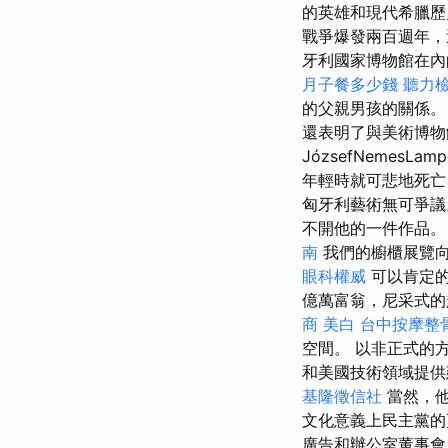
的英雄和現代希臘歷
戰爭爆發兩百週年
牙利國家博物館在內
月子餐多少錢
聽力
的父親男孩的關係
還表明了與美術博物
JózsefNemes
年輕時就可悲地死亡
匈牙利藝術無可爭議
不開他的一件作品
南
我們的櫥櫃展覽
眼科權威
可以肯定的
億萬富翁，尼采式的
商
美白
台中按摩整
空間。 以非正式的
和美國技術領域提
基隆徵信社
當然，他求
文化意義上民主黨
廣告和辦公室董事會