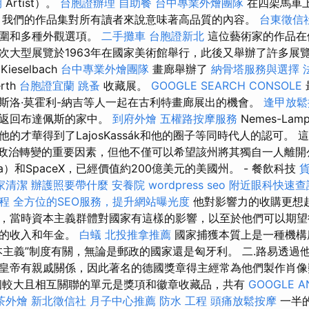
期
Artist）。
台胞證辦理
自助餐
台中專業外燴團隊
在四架馬車
 我們的作品集對所有讀者來說意味著高品質的內容。
台東徵信
範圍和多種外觀選項。
二手攤車
台胞證新北
這位藝術家的作品在
次大型展覽於1963年在國家美術館舉行，此後又舉辦了許多展覽
ieselbach
台中專業外燴團隊
畫廊舉辦了
納骨塔服務與選擇
rth
台胞證宜蘭
跳蚤
收藏展。
GOOGLE SEARCH CONSOLE
斯洛·莫霍利-納吉等人一起在古利特畫廊展出的機會。
逢甲放
並返回布達佩斯的家中。
到府外燴
五權路按摩服務
Nemes-La
的才華得到了LajosKassák和他的圈子等同時代人的認可。 
usk）政治轉變的重要因素，但他不僅可以希望該州將其獨自一人離
a）和SpaceX，已經價值約200億美元的美國州。 - 餐飲科技
家清潔
辦護照要帶什麼
安養院
wordpress seo
附近眼科快速查
療程
全方位的SEO服務，提升網站曝光度
他對影響力的收購更想
，當時資本主義群體對國家有這樣的影響，以至於他們可以期望
外的收入和年金。
白蟻
北投推拿推薦
國家捕獲本質上是一種機構
本主義”制度有關，無論是郵政的國家還是匈牙利。 二.路易透過
皇帝有親戚關係，因此著名的德國獎章得主經常為他們製作肖
個較大且相互關聯的單元是獎項和徽章收藏品，共有
GOOGLE A
茶外燴
新北徵信社
月子中心推薦
防水 工程
頭痛放鬆按摩
一半