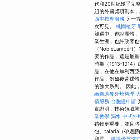
代和20世紀幾乎完
組的外國獎項副本，
西屯按摩服務
另一
次可見。
桃園植牙
競選中，遊說團體，
業生涯，也許政客也
（NobleLampér
要的作品，這是最重
時期（1913-19
品，在他在加利西亞州
作品，例如後背裸體的油
的強大系列。 因此
緻自助餐外燴料理
債服務
台胞證申請
實證明，技術領域就
業教學
漏水
中式外
禮物更重要，並且將
包、talaria（
和香。
獲得優質SE