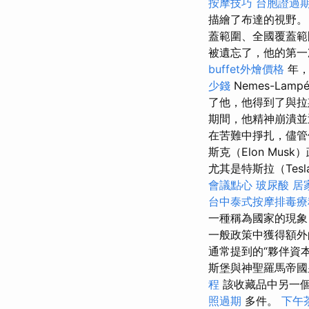
按摩技巧
台胞證過
描繪了布達的視野。
蓋範圍、全國覆蓋
被遺忘了，他的第一
buffet外燴價格
年，K
少錢
Nemes-Lampé
了他，他得到了與拉
期間，他精神崩潰
在苦難中掙扎，儘管他
斯克（Elon M
尤其是特斯拉（Tesl
會議點心
玻尿酸
居
台中泰式按摩排毒
一種稱為國家的現象
一般政策中獲得額
通常提到的“夥伴資
斯堡與神聖羅馬帝國
程
該收藏品中另一
照過期
多件。
下午