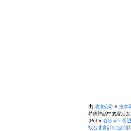
由
清潔公司
9
推拿
希臘神話中的繆斯
(Péter
谷歌seo
長
找台北會計師協助財