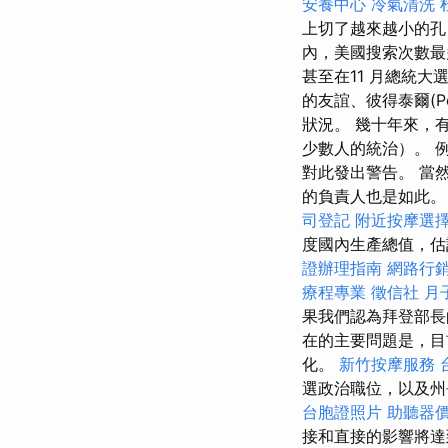
安養中心
冷氣清洗
上切了越來越小的孔
內，美國搜索次數最
甚至在11 月總統大
的友誼、彼得泰爾(Pet
狀況。 幾十年來，
少數人的統治）。 例如，
對此發出警告。 當然，
的負責人也是如此。
司登記
附近按摩選
度國內生產總值，估計
證辦理指南
網路行
療程專業
徵信社
月
果我們認為拜登部長
在的主要問題是，目
化。
新竹按摩服務
選政治職位，以及州
台胞證照片
助聽器
接和直接的影響將達