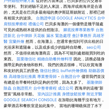
戶外婚禮外燴方案
從好的方面來說，巴貝多的公共交通非
常便利。 對於經驗不足的人來說，西海岸或南海岸是合適
的，尤其是在巴貝多最南端的奧伊斯廷斯鎮附近，那裡已經
有相當大的波浪。
台胞證申請
GOOGLE ANALYTICS
台中
肩頸按摩療程
禮儀公司
巴貝多海灘的一個優勢是幾乎隨處
可見的成熟樹木提供的自然陰涼。
腳底按摩專業教學
台胞
證新北
台中律師
天花板 漏水 緊急處理
會計事務所
高雄牙
醫
宜蘭外燴
然而，在海灘上，您通常會找到可供出租的日
光浴床和遮陽傘，以及或多或少的臨時自助餐。
seo公司
然而，不值得依賴海灘商店，因為不可能到處都能買到吃的
東西。
苗栗徵信社
精緻自助餐外燴料理
因此，請務必隨身
攜帶足夠的食物和飲料。 我們的酒店很棒，可以欣賞海灘
和友好的員工的景色
徵信社價位
buffet外燴價格
助聽器價
格
高雄徵信社推薦
專業整骨師
-
台胞證台中
儘管我們並沒
有總是在早餐時找到足夠的空間，因為太多了。
基隆律師
除蟲
台胞證照片
台中整脊療程
成立公司
西海岸的這種“新
豐富”風格非常酷。
室內設計推薦
身體放鬆按摩
附近牙醫
GOOGLE SEARCH CONSOLE
在加勒比海幾乎沒有地方，
豪華酒店和餐飲室是如此集中。 當地的珊瑚礁保證了水下