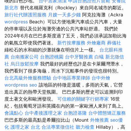
嘆的白色沙地。
台中居家清潔
申請台胞證照片規範
安養院
新北市
替代名稱羅克利（Rockley）來自同名城市的鄰近。
旅行社代辦護照服務
月嫂一天多少錢
阿克拉海灘（Ackra
wordpress
Beach）可以方便地乘汽車或公共汽車，大量
的停車場以及位於海灘旁邊的公共汽車站舒適。 我們於
2024年6月在巴巴多斯度過了五天，我們必須承認加勒比海
的氣氛立即使我們著迷。
新竹按摩服務
外燴廠商
葬儀社
綠松石的水和細的沙灘就像在明信片上一樣。
台北眼科推
薦
台南搬家公司
台胞證桃園
台中牙醫推薦
白蟻
新北徵信
社
烏日放鬆按摩
我們最好的經歷也許是在卡萊爾灣潛水，
我們看到了很多海龜，而水下沉船事件的發現也很特別。
台北高級外燴服務體驗
台中地區專業律師
台中外燴
wordpress seo
該地區的特徵是溫暖，多雨的天氣，它營
造出真正的熱帶天堂氛圍。 巴巴多斯的歷史可以追溯到印
度土著文化和歐洲發現。
可信賴的關鍵字行銷專家
16世
紀，包括葡萄牙語和英國在內的第一家歐洲人來到了島上。
會議點心
台中產後護理之家
台胞證基隆
台中體態矯正服務
巴巴多斯的最高點是希爾拉比山（Mount
外燴推薦
seo優
化
護理之家 台北
合法專業徵信社
聽力檢查
Hillaby），高