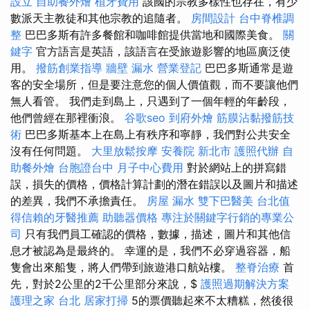
設立
自助餐外燴
植牙費用
該國的宗教多樣性也存在，有少
數派天主教徒和其他宗教的追隨者。
房間設計
台中脊椎調
整
巴巴多斯有許多餐館和咖啡館提供當地和國際美食。
關
鍵字
官方語言是英語，該語言在受旅遊影響的地區廣泛使
用。
撥筋創業指導
牆壁 漏水
營業登記
巴巴多斯通常是遊
客的安全場所，但是要注意您的個人價值觀，而不要讓他們
無人看管。 我們走到島上，只遇到了一個年輕的年齡段，
他們曾經在那裡衝浪。
谷歌seo
到府外燴
筋膜沾黏撥筋技
術
巴巴多斯基本上在島上有秩序和寧靜，我們對公共安全
沒有任何問題。
大里放鬆按摩
安養院 新北市
護照代辦
自
助餐外燴
台胞證台中
月子中心費用
對於網站上的拼寫錯
誤，損失的價格，價格計算計劃的潛在錯誤以及圖片和描述
的差異，我們不承擔責任。
房屋 漏水
雙下巴醫美
台北值
得信賴的牙醫推薦
助聽器價格
專注於關鍵字行銷的專業公
司
只有我們員工確認的價格，數據，描述，圖片和其他信
息才被認為是最終的。 幸運的是，我們不必穿過容器，船
隻會出來船隻，將人們帶到旅遊港口航站樓。
整脊治療
首
先，對於2公里的2千公里部分來說，$
護照過期解決方案
護理之家 台北
居家打掃
5的票價聽起來不太糟糕，然後很