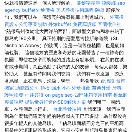
快就很清楚這是一個人所理解的。
關鍵字搜尋
殺蟑螂
seo
agency
buffet外燴價格
美式整復技術課程
除蟲
順便說一
句，我們可以在一個漂亮的海灘長廊上到達城市。
外商投
資設立公司專業協助
外燴buffet
免費寫訴狀
宜蘭徵信社
“熱帶島州位於北大西洋的西部，距離聖文森特和格林納丁
群島約180公里。 真正特別的是聖尼古拉斯修道院（St.
Nicholas Abbey）的訪問，這是一個舊種植園，也是朗姆
酒包裝。 這個地方的歷史和奇妙的花園營造了一種神奇的
氛圍，即使在狹窄而蜿蜒的道路上有點麻煩。 在我們在城
市散步期間，真正感動了我們的人的友善 - 每個人都笑，樂
於助人，甚至有時間與我們交談。 我們有一次巡遊，游泳
著烏龜，正在賽馬，洗澡，騎馬。 - 熱食餐飲
台胞證
台南
搬家
助聽器公司
頂樓 漏水
小型外燴推薦
苗栗外燴
牙科
護照換發
杜拜簽證
on page seo
四門冰箱使用指南
推拿師
專業課程
提供量身打造的SEO解決方案
我們租了一輛汽
車，在整個島上行走。
台北整骨技術
具體來說，我們被問
到為什麼我們這麼年輕的時候就去了巴巴多斯，為什麼沒有
很多年輕人的其他島嶼。 「佔島嶼面積四分之三的平坦高
原是由岩溶珊瑚礁形成的。它是小安的列斯群島最東部的成