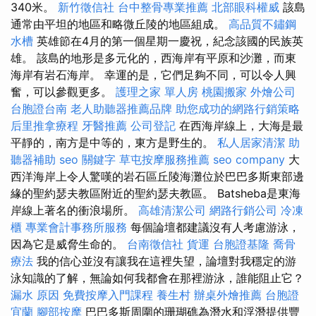
340米。
新竹徵信社
台中整骨專業推薦
北部眼科權威
該島
通常由平坦的地區和略微丘陵的地區組成。
高品質不鏽鋼
水槽
英雄節在4月的第一個星期一慶祝，紀念該國的民族英
雄。 該島的地形是多元化的，西海岸有平原和沙灘，而東
海岸有岩石海岸。 幸運的是，它們足夠不同，可以令人興
奮，可以參觀更多。
護理之家 單人房
桃園搬家
外燴公司
台胞證台南
老人助聽器推薦品牌
助您成功的網路行銷策略
后里推拿療程
牙醫推薦
公司登記
在西海岸線上，大海是最
平靜的，南方是中等的，東方是野生的。
私人居家清潔
助
聽器補助
seo 關鍵字
草屯按摩服務推薦
seo company
大
西洋海岸上令人驚嘆的岩石區丘陵海灘位於巴巴多斯東部邊
緣的聖約瑟夫教區附近的聖約瑟夫教區。 Batsheba是東海
岸線上著名的衝浪場所。
高雄清潔公司
網路行銷公司
冷凍
櫃
專業會計事務所服務
每個論壇都建議沒有人考慮游泳，
因為它是威脅生命的。
台南徵信社
貨運
台胞證基隆
喬骨
療法
我的信心並沒有讓我在這裡失望，論壇對我穩定的游
泳知識的了解，無論如何我都會在那裡游泳，誰能阻止它？
漏水 原因
免費按摩入門課程
養生村
辦桌外燴推薦
台胞證
宜蘭
腳部按摩
巴巴多斯周圍的珊瑚礁為潛水和浮潛提供豐