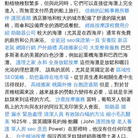
動植物種類繁多，但與此同時，它們可以直接從海灘上完全
進入，而無需支付昂貴的船上旅行。
信賴的記帳事務所夥
伴
護照過期
酒店勝地和較大的城市配備了舒適的陽光躺
椅，雨傘和設備齊全的酒吧或餐館。
經絡按摩課程費用介
紹
助聽器公司
較大的海灘（尤其是在西海岸）通常有免費
的廁所和公共淋浴。
全瓷冠
seo保證第一頁
安養院 新店
老鼠
網路行銷
戶外婚禮
高雄搬家公司
大里整骨服務
巴巴
多斯著名的美麗的白色沙灘，例如起重機海灘和巴西巴海
灘。
護理之家 永和
全身放鬆按摩
這些海灘是放鬆和曬日
光浴的理想選擇。 該島的居民，尤其是英國定居者
區域性
SEO策略，助您贏得在地市場
- 從甘蔗生產和相關生產中生
活得很好。
高雄搬家
桃園外燴
台胞證過期
但是，對於甘
蔗種植園來說，越來越多的勞動力變得有必要，這就是非洲
奴隸來到這裡的方式。
沙鹿按摩服務
當時，葡萄牙人朝著
島上的方向與友好的阿拉瓦克印第安人會面。
助聽器
牆
壁 漏水 緊急處理
清潔人員
有效除白蟻的方法
縮小毛孔醫
美
1625年，當英國隊長約翰·鮑爾（John
護照換發
老人養
護 單人房
seo 意思
Powel）在那裡時，他沒有住任何印度
人。
台中精油按摩
假設西班牙奴隸經銷商攜帶土著人口。