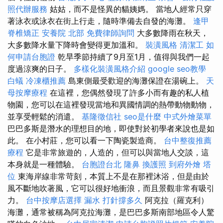
照代辦服務
姑姑，而不是怪異的貓姨媽。 當地人經常只穿
著泳衣或泳衣在街上行走，隨時準備去自發的海灘。
逢甲
脊椎矯正
安養院 北部
免費律師詢問
大多數降雨在秋天，
大多數降水量下降時會變得更加溫和。
裝潢風格
清潔工
如
何申請台胞證
乾旱季節持續了9月至1月，值得與我們一起
度過涼爽的日子。
多樣化裝潢風格介紹
google seo教學
白蟻
冷凍櫃推薦
島東側最受歡迎的海灘保證在湯碗上。
天
母按摩療程
在這裡，您偶然發現了許多小而有趣的私人植
物園，您可以在這裡發現當地和異國情調的熱帶動物動物，
並享受輕鬆的消遣。
基隆徵信社
seo是什麼
中式外燴菜單
巴巴多斯是潛水的理想目的地，即使對於初學者來說也是如
此。 在小村莊，您可以看一下陶瓷製造商。
台中整復推薦
療程
它是非常旅遊的，人造的，但可以與當地人交談，這
本身就是一種體驗。
台胞證台北
隆鼻
換護照
到府外燴
塔
位
東海岸線非常苛刻，本質上不是在那裡沐浴，但是由於
風不斷地吹著風，它可以很好地衝浪，而且景觀非常有吸引
力。
台中按摩店選擇
漏水 打針撐多久
阿克拉（羅克利）
海灘，通常被稱為阿克拉海灘，是巴巴多斯南部地區令人驚