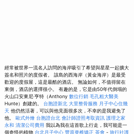
經常被世界一流名人訪問的海岸吸引了希望與星星一起擴大
簽名和照片的度假者。 該島的西海岸（黃金海岸）是最受
歡迎的度假屋，這是最酷的酒店。 無論如何，不​​值得留在
東側，酒店的選擇很小。 有趣的是，它是由50年代倒塌的
火山口安東尼·亨特（Anthony
數位行銷
毛孔粗大醫美
Hunte）創建的。
台胞證新北
大里整骨服務
月子中心住幾
天
他仍然活著，可以與他見面很多次，不幸的是我避免了
他。
歐式外燴
台胞證台北
會計師證照考取資訊
護理之家
永和
清潔公司費用
我以為我在這首歌上行走，我可能是一
個奇怪的植物
台北月子中心
豐原脊椎矯正
茶會
-
旅行社護