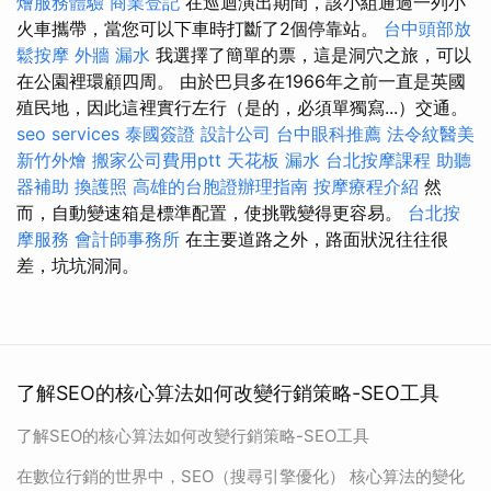
燴服務體驗
商業登記
在巡迴演出期間，該小組通過一列小
火車攜帶，當您可以下車時打斷了2個停靠站。
台中頭部放
鬆按摩
外牆 漏水
我選擇了簡單的票，這是洞穴之旅，可以
在公園裡環顧四周。 由於巴貝多在1966年之前一直是英國
殖民地，因此這裡實行左行（是的，必須單獨寫...）交通。
seo services
泰國簽證
設計公司
台中眼科推薦
法令紋醫美
新竹外燴
搬家公司費用ptt
天花板 漏水
台北按摩課程
助聽
器補助
換護照
高雄的台胞證辦理指南
按摩療程介紹
然
而，自動變速箱是標準配置，使挑戰變得更容易。
台北按
摩服務
會計師事務所
在主要道路之外，路面狀況往往很
差，坑坑洞洞。
了解SEO的核心算法如何改變行銷策略-SEO工具
了解SEO的核心算法如何改變行銷策略-SEO工具
在數位行銷的世界中，SEO（搜尋引擎優化） 核心算法的變化