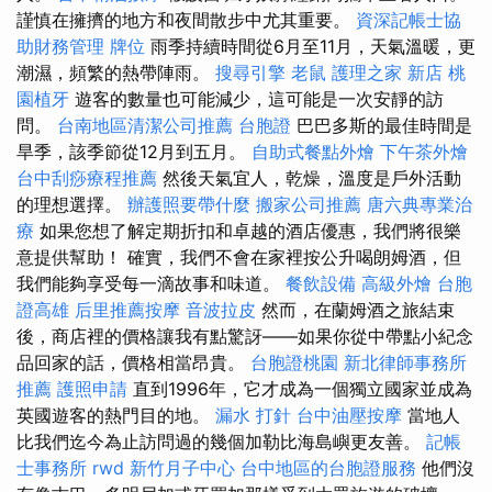
謹慎在擁擠的地方和夜間散步中尤其重要。
資深記帳士協
助財務管理
牌位
雨季持續時間從6月至11月，天氣溫暖，更
潮濕，頻繁的熱帶陣雨。
搜尋引擎
老鼠
護理之家 新店
桃
園植牙
遊客的數量也可能減少，這可能是一次安靜的訪
問。
台南地區清潔公司推薦
台胞證
巴巴多斯的最佳時間是
旱季，該季節從12月到五月。
自助式餐點外燴
下午茶外燴
台中刮痧療程推薦
然後天氣宜人，乾燥，溫度是戶外活動
的理想選擇。
辦護照要帶什麼
搬家公司推薦
唐六典專業治
療
如果您想了解定期折扣和卓越的酒店優惠，我們將很樂
意提供幫助！ 確實，我們不會在家裡按公升喝朗姆酒，但
我們能夠享受每一滴故事和味道。
餐飲設備
高級外燴
台胞
證高雄
后里推薦按摩
音波拉皮
然而，在蘭姆酒之旅結束
後，商店裡的價格讓我有點驚訝——如果你從中帶點小紀念
品回家的話，價格相當昂貴。
台胞證桃園
新北律師事務所
推薦
護照申請
直到1996年，它才成為一個獨立國家並成為
英國遊客的熱門目的地。
漏水 打針
台中油壓按摩
當地人
比我們迄今為止訪問過的幾個加勒比海島嶼更友善。
記帳
士事務所
rwd
新竹月子中心
台中地區的台胞證服務
他們沒