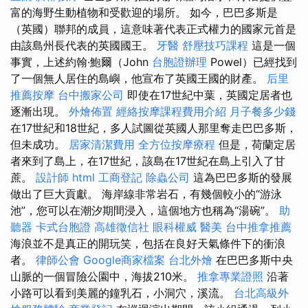
富的海野生動植物和受歡迎的場所。 如今，巴巴多斯是
（英國）聯邦的成員，這意味著代表正式權力的國家元首是
由該島州長代表的英國國王。
牙醫
舒壓技巧課程
這是一個
事實，上述約翰·鮑爾（John
台胞證辦理
Powel）已經找到
了一個無人居住的島嶼，他宣布了英國王國的財產。
后里
推薦按摩
台中搬家公司
即使在17世紀中葉，英國定居者也
逐漸出現。
外燴佈置
經絡按摩課程費用介紹
月子餐多少錢
在17世紀和18世紀，多人試圖從英國人那里奪走巴巴多斯，
但未成功。
居家清潔費用
全方位按摩療程
但是，荷蘭定居
者來到了島上，在17世紀，該島在17世紀在島上引入了甘
蔗。
設計師
html
工商登記
除蟲公司
這為巴巴多斯的發展
做出了巨大貢獻。 海岸線非常岩石，有幾個較小的“游泳
池”，您可以在潮汐期間浸入，這個地方也稱為“湯碗”。
助
聽器
卡式台胞證
高雄徵信社
眼科權威
醫美
台中推拿推薦
海浪並不是真正的開玩笑，包括在良好天氣條件下的衝浪
者。
律師公會
Google商家檔案
台北外燴
在巴巴多斯中央
山脈的一個冒險公園中，海拔210米。
推拿專業證照
沿著
小路可以看到美麗的鐘乳石，小洞穴，溪流。
台北高級外