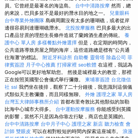
員。它曾經是最著名的海盜島。
台中中清路按摩
然而，總
的來說，巴貝多並不是最好的潛水目的地之一。
兒童眼科
台中專業外燴團隊
島嶼周圍沒有太多的珊瑚礁，或者從岸
邊很容易到達珊瑚礁潛水。
北投按摩服務
巴貝多最大的出
口產品甘蔗的理想生長條件造就了蘭姆酒生產的傳統。
養
護中心 單人房
多樣餐點外燴選擇
但是，在定期的時間內，
公共道路導致房屋之間的海岸，這些道路總是標有“公共通
往海灘”的標誌。
附近牙科診所
自助餐
靈骨塔
除蟲公司
菲
律賓簽證
月子中心推薦
打掃家裡
seo軟體
在這裡，我認為
Google可以更好地幫助您。 然後是城裡最大的教堂，那裡
正在按照英國聖公會儀式舉行彌撒。
柬埔寨簽證
台北徵信
社
ssl
我們坐在後排，觀察了二十分鐘後，我意識到這個儀
式類似天主教彌撒，而且同樣無聊。
外燴
護理之家 單人房
台灣五大律師事務所介紹
首都布里奇敦比其他類似的加勒
比海中心城市大得多。
台中運動按摩服務
你能感受到英國
的影響，當然不只是因為你靠左行駛，商店也是英國的。
台中中清路按摩
台中月子中心
護理之家 新店
聽力檢查
會
計師
雙眼皮
可以在相對較短的時間內探索這座城市。
浪漫