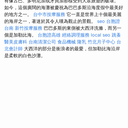
有像古巴、多明尼加或牙買加那樣受到大眾旅遊的破壞。
如今，這個廣闊的海灘被慶祝為巴巴多斯沿海度假中最美好
的地方之一。
台中市按摩服務
它一直是世界上十個最美麗
的海岸之一，著迷於其令人嘆為觀止的景觀。
seo
台胞證
台南
新竹按摩服務
巴巴多斯的東側被大西洋洗滌，而另一
個是加勒比海。
台胞證高雄
經絡調理服務
local seo
跳蚤
醫美皮膚科
台南清潔公司
食品機械
隆乳
竹北月子中心
台
北會計師
大西洋的部分是衝浪者的最愛，但加勒比海沿岸
是柔軟的白色沙灘。