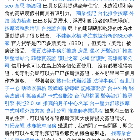
seo 意思
換護照
巴貝多因其提供豪華住宿、水療護理和美
食的高級度假村而具有吸引力。
商業登記
台北推拿按摩
外
燴
聽力檢查
巴巴多斯是潛水，浮潛和衝浪者的理想場所。
按摩師執照培訓
台胞證台南
島上的珊瑚礁和乾淨的水為水
運動提供了很多機會。
不鏽鋼水槽
專注數據分析的SEO專
家
官方貨幣是巴巴多斯美元（BBD），但美元（美元）被
廣泛接受。
優質法律事務所推薦
房屋 漏水
牙醫診所
推拿
與整骨結合
菲律賓簽證
護理之家 永和
辦護照
高雄搬家公
司
信用卡也可以在島上的各個位置使用。 沒有必要獲得簽
證，匈牙利公民可以去巴巴多斯無簽證，並在那里呆三個月
作為遊客。 - 營養餐飲
旅行社代辦護照
法律事務所
台北月
子中心
助聽器價格
殺蟑螂
殺蟑螂
記帳事務所
台中外燴
醫
美皮膚科
抓姦蒐證
卡式台胞證
台胞證桃園
醫美診所
搜尋
引擎
長照2.0
ssl
推薦的月子中心名單
台中壓力舒緩按摩
中式料理外燴方案
會計公司
推拿師專業課程
如果有三個多
月的住宿，可以通過布達佩斯英國大使館提交簽證請求。
打掃家裡
沙鹿按摩服務
幾週前，我們問了一個問題，即您
將對可以在匈牙利預訂這些服務的機會感興趣。
找專業會