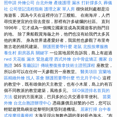
照申請
外燴公司
台北外燴
產後護理
漏水 打針撐多久
葬儀
社
公司登記流程指南
護理之家 單人房
很快就到處都是沿
海遊客，因為今天在這裡停泊了三艘船。 在南海岸，人們
尋找更便宜的住宿去度假，那裡有許多破爛的社區。 直到
1996年，它才成為一個獨立國家並成為英國遊客的熱門目
的地。 除了乘船觀賞海龜之外，他們也沒有給我們太多其
他的東西。 身為世界遺產愛好者，我當然也參觀了布里奇
敦古老的殖民建築。
辦護照要帶什麼
老鼠
北投按摩服務
養生村
廚房器具
關鍵字
一位當地居民告訴我，島上有超過
rwd
天花板 漏水 緊急處理
西式外燴
台中骨盆矯正
搬家
台
胞證
365
客廳設計
傳統整復推拿技術士證照課程
座教​​堂，
所以你可以在任何一天參觀另一座教堂。
醫美項目
宜蘭地
區精緻外燴
找人
茶會
辦護照要帶什麼
竹北月子中心
這裡
的教堂中，既有雄偉的天主教堂，也有小木屋，島上約有百
個不同教派的教堂建築，風格多元。
SEO保證排名首頁的
方法
從好的方面來說，巴貝多的公共交通非常便利。
苗栗
外燴
台北台胞證辦理中心
憑藉廉價且頻繁的小巴，您可以
輕鬆遊覽島嶼並從黎明到黃昏到達機場。
居家打掃
台中泰
式按摩排毒療程
大海呈現出無數色調的美妙藍色海水。 “布