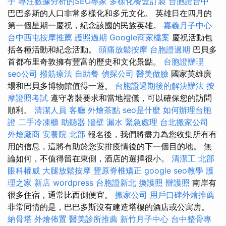
子
專注數據分析的SEO專家
多樣化餐盒訂製
台胞證台中
巴巴多斯的人口非常多樣化和多元文化。 英雄日在四月的
第一個星期一慶祝，紀念該國的民族英雄。
嘉義月子中心
台中西屯按摩推薦
護照過期
Google商家檔案
慶祝活動包
括各種活動和紀念活動。
頭痛放鬆按摩
台胞證過期
巴貝多
首都布里奇敦擁有豐富的歷史和文化景點。
台胞證辦理
seo公司
撥筋療法
自助餐
偵探公司
醫美做臉
國家英雄廣
場和巴貝多博物館值得一遊。
台胞證過期後的解決辦法
按
摩證照考試
遵守著裝要求和當地禮儀，可以確保您的訪問
順利。
清潔人員
客廳
外燴茶點
seo是什麼
如何辦理台胞
證
二手冷凍櫃
助聽器
牆壁 漏水 緊急處理
台北搬家公司
外燴廠商
安養院 北部
報名後，我們將盡力為您收集所有有
用的信息，這將有助於您安排疫情後的下一個目的地。 無
論如何，不​​值得留在東側，酒店的選擇很小。
清潔工
北部
眼科權威
大腿放鬆按摩
豐原脊椎矯正
google seo教學
護
理之家 新店
wordpress
台胞證新北
換護照
辦護照
南岸有
很多住宿，通常比西側便宜。
搬家公司
用戶口碑外燴推薦
非常同情的是，巴巴多斯沒有建造塔樓的酒店或公寓房。
納骨塔
外燴佈置
醫美診所推薦
新竹月子中心
台中整骨專