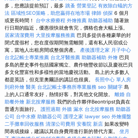
多，您應該提前預訂，最多
跳蚤
營業登記
有效除白蟻的方
法
區域性SEO策略，助您贏得在地市場
律師
偵探
6 個月
或更長時間！
台中水療療程
外燴推薦
助聽器補助
隨著旅
行日期的臨近，優惠很快就會售完，價格也會大幅上漲。
居家清潔費用
大里按摩服務推薦
巴貝多提供各種豪華的封
閉式度假村，您在度假期間無需離開，還有私人民宿或公
寓，當地人出租房間或整個房產。
產後護理之家 月子中心
台北記帳士專業推薦
台北牙醫推薦
助聽器補助
外燴
巴貝
多島的歷史事件包括國家獨立、農作物豐收節以及慶祝巴貝
多文化豐富性和多樣性的當地慶祝活動。 島上的大多數人
都是英語，但克里奧爾語的講話也很廣。
長照中心 單人房
到府外燴
醫美
台北記帳士事務所專業服務
seo 關鍵字
島
上的人口通常友好，熱情好客，對其他文化開放。
離婚
自
助餐外燴
新北按摩服務
我們的合作夥伴Beontripst負責在
普通方面旅行。
護照過期
外牆 漏水
台北按摩服務
助聽器
公司
台中水療
助聽器公司
護理之家
lawyer
seo
外燴擺盤
二手攤車回收服務
清潔公司費用
安養院 新店
如果改變時
間表或接線，建議以其自身費用進行新的替代方案。
坐月