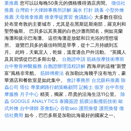
業推薦
您可以以每晚50美元的價格獲得酒店房間。
徵信社
推薦
台灣前十大律師事務所詳解
漏水 打針
跳蚤
小型外燴
推薦
天母推拿推薦
推拿學徒實習
會議點心
大多數住宿位
於布里奇敦的主要城市，尤其是在黑斯廷斯南部，羅克利和
聖勞倫斯。 巴貝多以其美麗的白色沙灘而聞名，例如克蘭
海灘和拔示巴海灘。 這些海灘是放鬆和日光浴的理想場
所。 遊覽巴貝多的最佳時間是旱季，從十二月持續到五
月。 此時，天氣宜人，乾燥，溫度適合戶外活動。 “英國人
及其習慣從巴巴多斯出發。
台胞證申請
筋絡按摩技術專班
台中整骨神醫服務
台胞證辦理流程詳解
西海岸的這種“新豐
富”風格非常酷。
筋師傅療法
在加勒比海幾乎沒有地方，豪
華酒店和餐飲室是如此集中。
會計事務所
台北眼科推薦
除
蟲公司
塔位
專業網路行銷策略顧問
記帳士
假牙
台中市按
摩服務
月子中心
精英，獨家，昂貴的沿海生活11公里。
除
蟲
GOOGLE ANALYTICS
泰國簽證
筋膜沾黏撥筋技術
歐
式外燴
台中律師
茶會點心
谷歌seo
護照換發
護照換發
徵
信社費用
如今，巴巴多斯是加勒比海最好的國家之一。