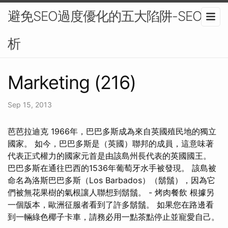
避免SEO過度優化的五大陷阱-SEO分
析
Marketing (216)
Sep 15, 2013
芭芭拉迪克 1966年，巴巴多斯成為來自英國殖民地的獨立
國家。 如今，巴巴多斯是（英國）聯邦的成員，這意味著
代表正式權力的國家元首是由該島州長代表的英國國王。
巴巴多斯在通往巴西的1536年葡萄牙水手被發現。 該島被
命名為洛斯巴巴多斯（Los Barbados）（鬍鬚），因為它
們被無花果樹的氣根讓人聯想到鬍鬚。 - 烤肉餐飲 根據另
一個版本，歐洲征服者看到了許多鬍鬚。 如果您在路邊看
到一輛綠色椰子卡車，請務必用一點茶點停止並寵愛自己。