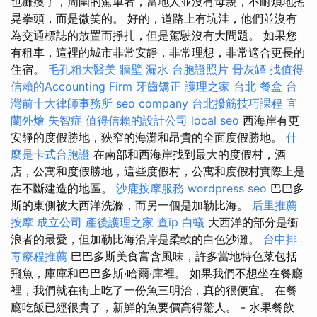
也癱瘓了，周圍的駕車者，當地人並沒有母親，不耐煩地搖
晃拳頭，而是微笑的。 好的，道路上有坑洼，他們並沒有
為交通標誌的放置而掙扎，但是駕駛沒有大問題。 如果您
有租車，這裡的城市非常安靜，非常理想，非常適合更長的
住宿。
毛孔粗大醫美
牆壁 漏水
台胞證照片
骨灰罈
找值得
信賴的Accounting Firm
牙齒矯正
護理之家 台北
餐盒
台
灣前十大律師事務所
seo company
台北撥筋技巧課程
宜
蘭外燴
失智症
值得信賴的設計公司
local seo
西海岸有更
安靜的度假勝地，狹窄的海灘和昂貴的全面度假勝地。
什
麼是卡式台胞證
在南部和西海岸找到最大的度假村，酒
店，公寓和度假勝地，這些度假村，公寓和度假村實際上是
在不斷建造的地區。
沙鹿按摩服務
wordpress seo
巴巴多
斯的東側被大西洋洗滌，而另一個是加勒比海。
后里推薦
按摩
成立公司
產後護理之家
查ip
白蟻
大西洋的部分是衝
浪者的最愛，但加勒比海沿岸是柔軟的白色沙灘。
台中排
毒療程推薦
巴巴多斯美食富含風味，許多當地特色菜包括
飛魚，庫庫和巴巴多斯·哈爾·庫裡。 如果我們不想坐在餐廳
裡，我們就在街上吃了一份魚三明治，真的很便宜。 在餐
廳吃飯已經很貴了，新鮮的魚要價高得驚人。 - 水果餐飲