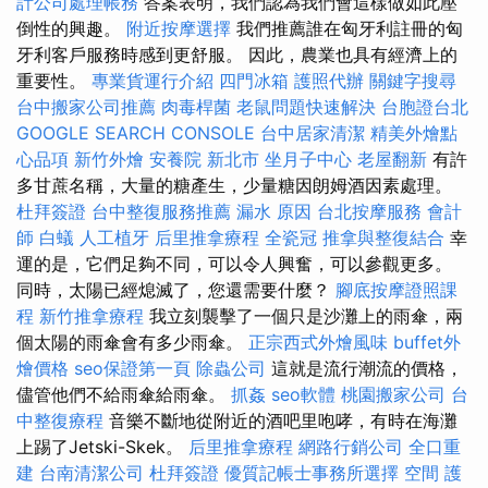
計公司處理帳務
答案表明，我們認為我們會這樣做如此壓
倒性的興趣。
附近按摩選擇
我們推薦誰在匈牙利註冊的匈
牙利客戶服務時感到更舒服。 因此，農業也具有經濟上的
重要性。
專業貨運行介紹
四門冰箱
護照代辦
關鍵字搜尋
台中搬家公司推薦
肉毒桿菌
老鼠問題快速解決
台胞證台北
GOOGLE SEARCH CONSOLE
台中居家清潔
精美外燴點
心品項
新竹外燴
安養院 新北市
坐月子中心
老屋翻新
有許
多甘蔗名稱，大量的糖產生，少量糖因朗姆酒因素處理。
杜拜簽證
台中整復服務推薦
漏水 原因
台北按摩服務
會計
師
白蟻
人工植牙
后里推拿療程
全瓷冠
推拿與整復結合
幸
運的是，它們足夠不同，可以令人興奮，可以參觀更多。
同時，太陽已經熄滅了，您還需要什麼？
腳底按摩證照課
程
新竹推拿療程
我立刻襲擊了一個只是沙灘上的雨傘，兩
個太陽的雨傘會有多少雨傘。
正宗西式外燴風味
buffet外
燴價格
seo保證第一頁
除蟲公司
這就是流行潮流的價格，
儘管他們不給雨傘給雨傘。
抓姦
seo軟體
桃園搬家公司
台
中整復療程
音樂不斷地從附近的酒吧里咆哮，有時在海灘
上踢了Jetski-Skek。
后里推拿療程
網路行銷公司
全口重
建
台南清潔公司
杜拜簽證
優質記帳士事務所選擇
空間
護