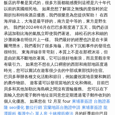
飯店的早餐是英式的，很多方面都能感覺到這裡是六十年代
以前的英國殖民地。 如果您想了解當之無愧的度假村的定
期折扣和特殊酒店優惠，我們很樂意為您提供幫助！ 在西
海岸線上，大海是最平靜的，南方是中等的，東方是野生
的。 我們於2024年6月在巴巴多斯度過了五天，我們必須
承認加勒比海的氣氛立即使我們著迷。 綠松石的水和細的
沙灘就像在明信片上一樣。 我們最好的經歷也許是在卡萊
爾灣潛水，我們看到了很多海龜，而水下沉船事件的發現也
很特別。 東海岸線非常苛刻，本質上不是在那裡沐浴，但
是由於風不斷地吹著風，它可以很好地衝浪，而且景觀非常
有吸引力。 如果您不想在人口稠密的西部和南部地區度過
時光，您可以嘗試在遊客很少去的中部或東部找到住宿。
巴貝多舉辦各種文化活動和節日，例如慶祝當地音樂和舞蹈
的農作物節。 遊客還可以發現當地的文化和傳統。 目前巴
貝多和其他加勒比海島嶼之間沒有渡輪服務。 您可以在下
面輸入您的電子郵件地址並同意您定期透過電子郵件收到的
個人化優惠。 如果您在 12 月至 four
柬埔寨簽證
台胞證基
隆
seo優化
數位行銷
宜蘭地區台胞證申請
柬埔寨簽證
龍
潭眼科
養護中心 單人房
士林撥筋療法
月的旺季前往巴貝