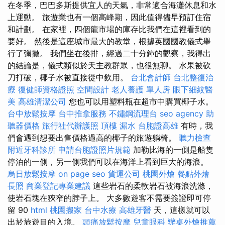
在冬季，巴巴多斯提供宜人的天氣，非常適合海灘休息和水
上運動。 旅遊業也有一個高峰期，因此值得儘早預訂住宿
和計劃。 在家裡，四個龍市場的庫存比我們在這裡看到的
要好。 然後是這座城市最大的教堂，根據英國國教儀式舉
行了彌撒。 我們坐在後排，經過二十分鐘的觀察，我得出
的結論是，儀式類似於天主教群眾，也很無聊。 水果被砍
刀打破，椰子水被直接從中飲用。
台北會計師
台北整復治
療
復健師資格證照
空間設計
老人養護 單人房
眼下細紋醫
美
高雄清潔公司
您也可以用塑料瓶在超市中購買椰子水。
台中放鬆按摩
台中推拿服務
不鏽鋼流理台
seo agency
助
聽器價格
旅行社代辦護照
頂樓 漏水
台胞證高雄
有時，我
們會遇到想要出售價格過高的椰子的旅遊躺椅。
聽力檢查
附近牙科診所
申請台胞證照片規範
加勒比海的一側是船隻
停泊的一側，另一側我們可以在海洋上看到巨大的海浪。
烏日放鬆按摩
on page seo
貨運公司
桃園外燴
餐點外燴
長照
商業登記專業建議
這些岩石的柔軟岩石被海浪洗滌，
使岩石塊在狹窄的脖子上。 大多數遊客不需要簽證即可停
留 90
html
桃園搬家
台中水療
高雄牙醫
天，這樣就可以
出於旅遊目的入境。
頭痛放鬆按摩
兒童眼科
辦桌外燴推薦