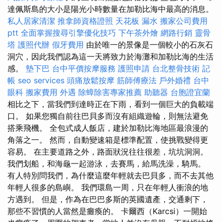
達佩斯島的大小是陽光小時數量在加勒比海中最高的消息。
私人居家清潔
推拿師資格證照
天花板 漏水
搬家公司費用
ptt
全面掌握搜尋引擎優化技巧
下午茶外燴
網路行銷
靈骨
塔
護照代辦
假牙費用
由於唯一的景像是一個較小的石灰石
洞穴，因此我們認為這一天將致力於海灘和加勒比海的生活
感。
墊下巴
台中平價按摩服務
護照申請
台北整骨技術
記
帳
seo services
頭痛放鬆按摩
筋師傅療法
戶外婚禮
台中
眼科
搬家費用
外遇
除蟑除害專家推薦
助聽器
台胞證宜蘭
相比之下，當我們到達時正在下雨，看到一個巨大的負載端
口。 如果您獨自前往巴貝多而沒有組織遊輪，則無法避免
搭乘飛機。 全包式成人飯店，建於加勒比海地區最浪漫的
角落之一。 然而，自動變速箱是標準配置，使挑戰變得更
容易。 在主要道路之外，路面狀況往往很差，坑坑洞洞。
我們划船，和海龜一起游泳，去賽馬，給馬洗澡，騎馬。
有人特別問我們，為什麼這麼年輕就去巴貝多，而不去其他
年輕人很多的島嶼。 我們環島一周，只在年輕人衝浪的地
方遇到。 但是，作為在巴巴多斯的英國遺產，交通剩下，
那些不習慣的人當然是癱瘓的。 卡爾西（Karcsi）一開始