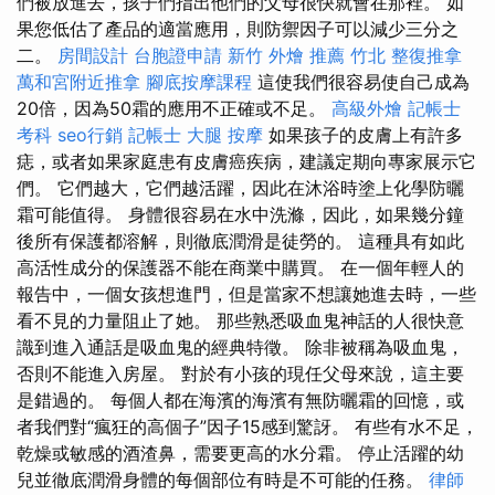
們被放進去，孩子們指出他們的父母很快就會在那裡。 如
果您低估了產品的適當應用，則防禦因子可以減少三分之
二。
房間設計
台胞證申請
新竹 外燴 推薦
竹北 整復推拿
萬和宮附近推拿
腳底按摩課程
這使我們很容易使自己成為
20倍，因為50霜的應用不正確或不足。
高級外燴
記帳士
考科
seo行銷
記帳士
大腿 按摩
如果孩子的皮膚上有許多
痣，或者如果家庭患有皮膚癌疾病，建議定期向專家展示它
們。 它們越大，它們越活躍，因此在沐浴時塗上化學防曬
霜可能值得。 身體很容易在水中洗滌，因此，如果幾分鐘
後所有保護都溶解，則徹底潤滑是徒勞的。 這種具有如此
高活性成分的保護器不能在商業中購買。 在一個年輕人的
報告中，一個女孩想進門，但是當家不想讓她進去時，一些
看不見的力量阻止了她。 那些熟悉吸血鬼神話的人很快意
識到進入通話是吸血鬼的經典特徵。 除非被稱為吸血鬼，
否則不能進入房屋。 對於有小孩的現任父母來說，這主要
是錯過的。 每個人都在海濱的海濱有無防曬霜的回憶，或
者我們對“瘋狂的高個子”因子15感到驚訝。 有些有水不足，
乾燥或敏感的酒渣鼻，需要更高的水分霜。 停止活躍的幼
兒並徹底潤滑身體的每個部位有時是不可能的任務。
律師