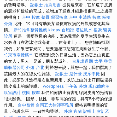
的暫時增厚。
記帳士 推薦用書
從長遠來看，它加速了皮膚
的衰老和皺紋的形成，並增加了通過其細胞損傷患上皮膚癌
的機會！
台中 按摩 整骨
學習按摩
台中 中清路 按摩
板橋
外燴
此外，它可能有助於某些皮膚疾病的外觀或惡化其病
情。
新竹推拿整骨推薦
kkday 台胞證
塔位風水
搜索
醫美
診所
這是一個受歡迎的功能，因為兒童的夏季生活發生在
水旁邊（在游泳池或海灘上，在海灘上）。 您會隨時找到
我們，如果您有疑問，想要靈感或想知道周圍發生了什麼。
竹東市場撥筋堂
它感覺到您的日常生活，因為它是由真正
的女人，男人，兄弟，朋友製成的。
台胞證過期
太平 整骨
助聽器公司
外燴 台北
對於您來說，與您一起，我們撰寫了
該國最大的在線女性雜誌。
記帳士 是什麼
按摩學徒
因
此，必須對其進行幾次重新應用，以防止由於出汗而破壞身
體皮膚上的保護膜。
wordpress
下午茶 外燴
現代簡約主
臥室設計
桃園 按摩
我們如何防止有害射線與皮膚的光譜有
很大關係。 隱形，抗性，非常高的保護，具有8小時的保濕
作用。
台中喬骨
台灣五大律師事務所
價格表明構圖的質
量，保護水平，一致性和聲譽。
外燴 宜蘭
記帳士 會計乙