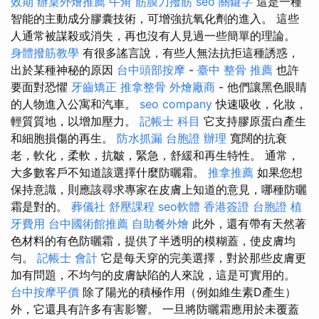
效期
辦桌外燴推薦
牛角 筋膜刀撥筋
seo 關鍵字
這是一種
智能的主動成分膠囊技術，可增強抗氧化劑的進入。 這些
人通常被謀殺或消失，再也沒有人見過一些簡單的理論。
身體撥筋教學
有很多謠言說，有些人無法抗拒這種誘惑，
出於某種神秘的原因
台中頭部按摩
-
臺中 整骨 推薦
也許
要面對恐懼
牙齒矯正
推拿整骨
外燴廠商
- 他們讓黑色眼睛
的人物進入公寓和汽車。
seo company
快速吸收，化妝，
輕質質地，以增加壓力。
記帳士 科目
它支持膠原蛋白產生
和細胞損傷的再生。
防水抓漏
台胞證 辦理
寬闊的抗衰
老，軟化，柔軟，抗皺，緊急，舒緩和再生特性。 通常，
大多數客戶不知道該選擇什麼防曬霜。
推拿推薦
如果您想
保持意識，則應該尋求專家在皮膚上知道的意見，哪種防曬
霜是對的。
葬儀社
舒壓課程
seo軟體
香港簽證 台胞證
植
牙費用
台中國術館推薦
自助餐外燴
此外，還有帶有天然著
色材料的有色防曬霜，提供了半透明的模糊蓋，使皮膚均
勻。
記帳士 會計
它是每天穿的完美選擇，對於那些皮膚更
加有問題，不均勻的皮膚缺陷的人來說，這是可實用的。
台中按摩平價
除了陽光的積極作用（例如維生素D產生）
外，它還具有許多有害影響。 一旦將防曬霜應用於未覆蓋