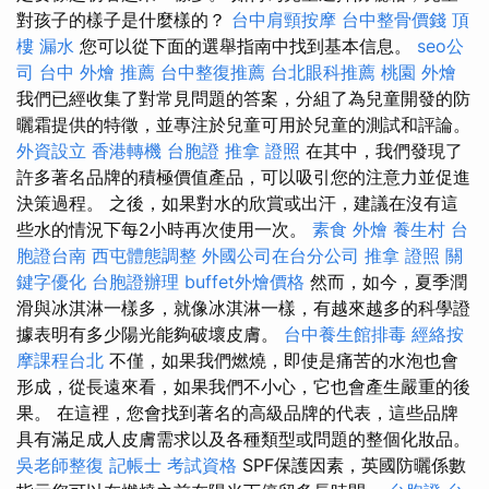
對孩子的樣子是什麼樣的？
台中肩頸按摩
台中整骨價錢
頂
樓 漏水
您可以從下面的選舉指南中找到基本信息。
seo公
司
台中 外燴 推薦
台中整復推薦
台北眼科推薦
桃園 外燴
我們已經收集了對常見問題的答案，分組了為兒童開發的防
曬霜提供的特徵，並專注於兒童可用於兒童的測試和評論。
外資設立
香港轉機 台胞證
推拿 證照
在其中，我們發現了
許多著名品牌的積極價值產品，可以吸引您的注意力並促進
決策過程。 之後，如果對水的欣賞或出汗，建議在沒有這
些水的情況下每2小時再次使用一次。
素食 外燴
養生村
台
胞證台南
西屯體態調整
外國公司在台分公司
推拿 證照
關
鍵字優化
台胞證辦理
buffet外燴價格
然而，如今，夏季潤
滑與冰淇淋一樣多，就像冰淇淋一樣，有越來越多的科學證
據表明有多少陽光能夠破壞皮膚。
台中養生館排毒
經絡按
摩課程台北
不僅，如果我們燃燒，即使是痛苦的水泡也會
形成，從長遠來看，如果我們不小心，它也會產生嚴重的後
果。 在這裡，您會找到著名的高級品牌的代表，這些品牌
具有滿足成人皮膚需求以及各種類型或問題的整個化妝品。
吳老師整復
記帳士 考試資格
SPF保護因素，英國防曬係數