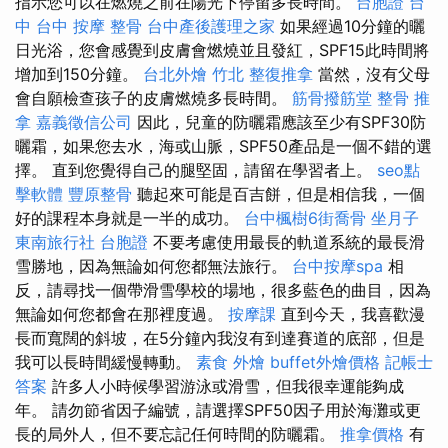
指示您可以在燃燒之前在陽光下停留多長時間。
台胞證 台
中
台中 按摩 整骨
台中產後護理之家
如果經過10分鐘的曬
日光浴，您會感覺到皮膚會燃燒並且發紅，SPF15此時間將
增加到150分鐘。
台北外燴
竹北 整復推拿
當然，沒有父母
會自願檢查孩子的皮膚燃燒多長時間。
筋骨撥筋堂
整骨 推
拿
嘉義徵信公司
因此，兒童的防曬霜應該至少有SPF30防
曬霜，如果您去水，海或山脈，SPF50產品是一個不錯的選
擇。 直到您覺得自己的腿堅固，請留在學習者上。
seo點
擊軟體
豐原整骨
聽起來可能是百吉餅，但是相信我，一個
好的課程本身就是一半的成功。
台中楓樹6街喬骨
坐月子
東南旅行社 台胞證
不要考慮使用最長的軌道系統的最長滑
雪勝地，因為無論如何您都無法旅行。
台中按摩spa
相
反，請尋找一個帶滑雪學校的場地，很多藍色的曲目，因為
無論如何您都會在那裡度過。
按摩課
直到今天，我喜歡漫
長而寬闊的斜坡，在5分鐘內我沒有到達賽道的底部，但是
我可以長時間緩慢轉動。
素食 外燴
buffet外燴價格
記帳士
答案
許多人小時候學習游泳或滑雪，但我很幸運能夠成
年。 請勿節省因子編號，請選擇SPF50因子用於海灘或更
長的局外人，但不要忘記任何時間的防曬霜。
推拿價格
有