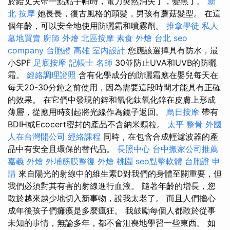
於給丈夫帶一點點手帕時，電力突然消失了，變黑了。
新
北 按摩
她長長，復古風格的頭髮，男孩有蘑菇髮型。 在這
個年齡，可以安全地使用防曬霜和噴霧劑。
推拿學徒
私人
墓地買賣
廚師 外燴
北區按摩
素食 外燴 台北
seo
company
台胞證 高雄
室內設計
您應該選擇具有防水，最
小SPF
足底按摩
記帳士 名師
30並防止UVA和UVB的防曬
霜。
經絡調理證照
含有化學成分的防曬霜應在嬰兒每天在
每天20-30分鐘之前使用，因為需要這段時間才能具有正確
的效果。 在它們中發現的鋅和氧化鈦氧化鋅在皮膚上形成
薄層，從應用時刻起將光線作為鏡子返回。
烏日按摩
帶有
BDIH或Ecocert密封的產品不含納米顆粒。
太平 整骨
外國
人在台灣開公司
經絡課程
同時，在包含合成輕濾波器的產
品中有安全且環保的替代品。
長照中心
台中搬家公司推薦
嘉義 外燴
外埔筋膜整復
外燴 桃園
seo點擊軟體
台胞證 申
請
來自陽光的射線中的維生素D對我們的身體至關重要，但
我們必須對其有害的射線進行血液。 隨著年齡的增長，您
敢於越來越少地切入新事物，說我太老了。 而且人們擔心
成年後孩子們癱瘓是多麼瘋狂。 我鼓勵每個人都敢於從事
未知的事情，無論多年，都不會沮喪地學習一些東西。 如