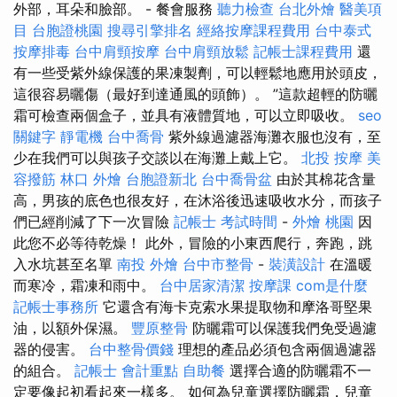
外部，耳朵和臉部。 - 餐會服務
聽力檢查
台北外燴
醫美項
目
台胞證桃園
搜尋引擎排名
經絡按摩課程費用
台中泰式
按摩排毒
台中肩頸按摩
台中肩頸放鬆
記帳士課程費用
還
有一些受紫外線保護的果凍製劑，可以輕鬆地應用於頭皮，
這很容易曬傷（最好到達通風的頭飾）。 ”這款超輕的防曬
霜可檢查兩個盒子，並具有液體質地，可以立即吸收。
seo
關鍵字
靜電機
台中喬骨
紫外線過濾器海灘衣服也沒有，至
少在我們可以與孩子交談以在海灘上戴上它。
北投 按摩
美
容撥筋
林口 外燴
台胞證新北
台中喬骨盆
由於其棉花含量
高，男孩的底色也很友好，在沐浴後迅速吸收水分，而孩子
們已經削減了下一次冒險
記帳士 考試時間
-
外燴 桃園
因
此您不必等待乾燥！ 此外，冒險的小東西爬行，奔跑，跳
入水坑甚至名單
南投 外燴
台中市整骨
-
裝潢設計
在溫暖
而寒冷，霜凍和雨中。
台中居家清潔
按摩課
com是什麼
記帳士事務所
它還含有海卡克索水果提取物和摩洛哥堅果
油，以額外保濕。
豐原整骨
防曬霜可以保護我們免受過濾
器的侵害。
台中整骨價錢
理想的產品必須包含兩個過濾器
的組合。
記帳士 會計重點
自助餐
選擇合適的防曬霜不一
定要像起初看起來一樣多。 如何為兒童選擇防曬霜，兒童