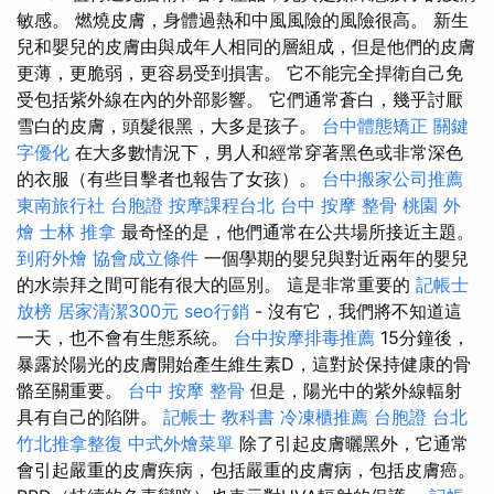
敏感。 燃燒皮膚，身體過熱和中風風險的風險很高。 新生
兒和嬰兒的皮膚由與成年人相同的層組成，但是他們的皮膚
更薄，更脆弱，更容易受到損害。 它不能完全捍衛自己免
受包括紫外線在內的外部影響。 它們通常蒼白，幾乎討厭
雪白的皮膚，頭髮很黑，大多是孩子。
台中體態矯正
關鍵
字優化
在大多數情況下，男人和經常穿著黑色或非常深色
的衣服（有些目擊者也報告了女孩）。
台中搬家公司推薦
東南旅行社 台胞證
按摩課程台北
台中 按摩 整骨
桃園 外
燴
士林 推拿
最奇怪的是，他們通常在公共場所接近主題。
到府外燴
協會成立條件
一個學期的嬰兒與對近兩年的嬰兒
的水崇拜之間可能有很大的區別。 這是非常重要的
記帳士
放榜
居家清潔300元
seo行銷
- 沒有它，我們將不知道這
一天，也不會有生態系統。
台中按摩排毒推薦
15分鐘後，
暴露於陽光的皮膚開始產生維生素D，這對於保持健康的骨
骼至關重要。
台中 按摩 整骨
但是，陽光中的紫外線輻射
具有自己的陷阱。
記帳士 教科書
冷凍櫃推薦
台胞證 台北
竹北推拿整復
中式外燴菜單
除了引起皮膚曬黑外，它通常
會引起嚴重的皮膚疾病，包括嚴重的皮膚病，包括皮膚癌。