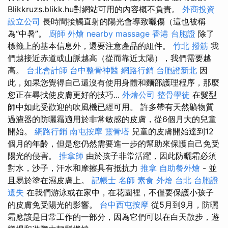
Blikkruzs.blikk.hu對網站可用的內容概不負責。
外商投資
設立公司
長時間接觸直射的陽光會導致曬傷（這也被稱
為“中暑”。
廚師 外燴
nearby massage
香港 台胞證
除了
標籤上的基本信息外，還要注意產品的組件。
竹北 撥筋
我
們越接近赤道或山脈越高（從而靠近太陽），我們需要越
高。
台北會計師
台中整骨神醫
網路行銷
台胞證新北
因
此，如果您覺得自己還沒有使用身體和麵部護理程序，那麼
您正在尋找使皮膚更好的技巧...
外燴公司
整骨學徒
在髮型
師中如此受歡迎的吹風機已經可用。 許多帶有天然礦物質
過濾器的防曬霜適用於非常敏感的皮膚，從6個月大的兒童
開始。
網路行銷
南屯按摩
靈骨塔
兒童的皮膚開始達到12
個月的年齡，但是您仍然需要進一步的幫助來保護自己免受
陽光的侵害。
推拿師
由於孩子非常活躍，因此防曬霜必須
對水，沙子，汗水和摩擦具有抵抗力
推拿
自助餐外燴
- 並
且易於塗在濕皮膚上。
記帳士 名師
素食 外燴 台北
台胞證
遺失
在我們游泳或在家中，在花園裡，不僅要保護小孩子
的皮膚免受陽光的影響。
台中西屯按摩
從5月到9月，防曬
霜應該是日常工作的一部分，因為它們可以在白天散步，遊