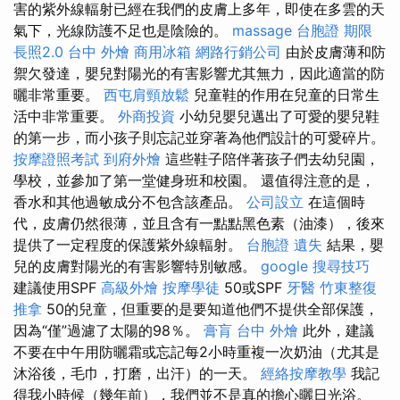
害的紫外線輻射已經在我們的皮膚上多年，即使在多雲的天
氣下，光線防護不足也是陰險的。
massage
台胞證 期限
長照2.0
台中 外燴
商用冰箱
網路行銷公司
由於皮膚薄和防
禦欠發達，嬰兒對陽光的有害影響尤其無力，因此適當的防
曬非常重要。
西屯肩頸放鬆
兒童鞋的作用在兒童的日常生
活中非常重要。
外商投資
小幼兒嬰兒邁出了可愛的嬰兒鞋
的第一步，而小孩子則忘記並穿著為他們設計的可愛碎片。
按摩證照考試
到府外燴
這些鞋子陪伴著孩子們去幼兒園，
學校，並參加了第一堂健身班和校園。 還值得注意的是，
香水和其他過敏成分不包含該產品。
公司設立
在這個時
代，皮膚仍然很薄，並且含有一點點黑色素（油漆），後來
提供了一定程度的保護紫外線輻射。
台胞證 遺失
結果，嬰
兒的皮膚對陽光的有害影響特別敏感。
google 搜尋技巧
建議使用SPF
高級外燴
按摩學徒
50或SPF
牙醫
竹東整復
推拿
50的兒童，但重要的是要知道他們不提供全部保護，
因為“僅”過濾了太陽的98％。
膏肓
台中 外燴
此外，建議
不要在中午用防曬霜或忘記每2小時重複一次奶油（尤其是
沐浴後，毛巾，打磨，出汗）的一天。
經絡按摩教學
我記
得我小時候（幾年前），我們並不是真的擔心曬日光浴。