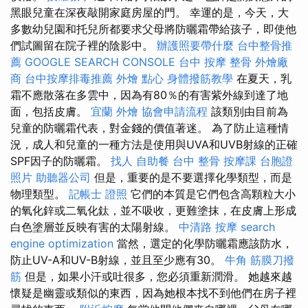
黑眼兒童在深夜敲開家庭房屋的門。 幸運的是，今天，大
多數幼兒園和托兒所都要求父母將防曬霜帶給孩子，即使他
們試圖留在院子裡的陰影中。
辦護照要帶什麼
台中整骨推
薦
GOOGLE SEARCH CONSOLE
台中 按摩 整骨
外燴廠
商
台中按摩排毒推薦
外燴 點心
身體撥筋教學
在夏天，乳
霜不應散落在多雲中，因為有80％的有害紫外線到達了地
面，包括皮膚。
宜蘭 外燴
協會申請流程
該類別由目前為
兒童的防曬霜代表，對金錢的價值著迷。 為了防止這種情
況，成人和兒童的一種方法是使用與UVA和UVB射線的正確
SPF因子的防曬霜。
找人
自助餐
台中 整骨
按摩課
台胞證
照片
助聽器公司
但是，重要的是不要選擇化學類型，而是
物理類型。
記帳士 證照
它們的本質是它們包含高顆粒大小
的氧化鋅或二氧化鈦，並不吸收，更難塗抹，在皮膚上形成
白色塗層並反映有害的太陽射線。
中清路 按摩
search
engine optimization
當然，選定的化學防曬霜應該防水，
防止UV-A和UV-B射線，並且至少應有30。
牛角 筋膜刀撥
筋
但是，如果小汗或吐很多，您必須重新潤滑。 她越來越
懷疑是幽靈或類似的東西，因為她根本找不到他們在房子裡