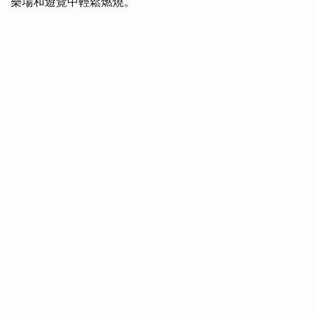
樂場和遊覽中輕鬆燃燒。