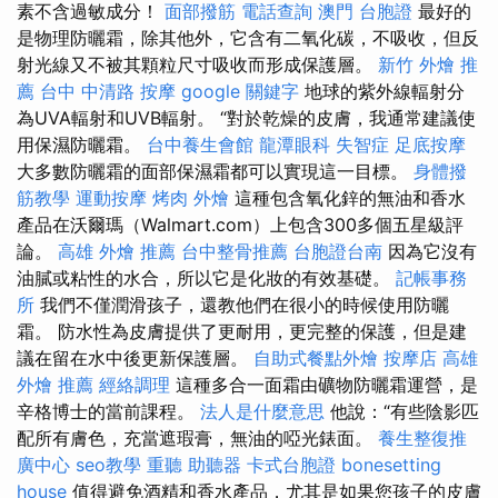
素不含過敏成分！
面部撥筋
電話查詢
澳門 台胞證
最好的
是物理防曬霜，除其他外，它含有二氧化碳，不吸收，但反
射光線又不被其顆粒尺寸吸收而形成保護層。
新竹 外燴 推
薦
台中 中清路 按摩
google 關鍵字
地球的紫外線輻射分
為UVA輻射和UVB輻射。 “對於乾燥的皮膚，我通常建議使
用保濕防曬霜。
台中養生會館
龍潭眼科
失智症
足底按摩
大多數防曬霜的面部保濕霜都可以實現這一目標。
身體撥
筋教學
運動按摩
烤肉 外燴
這種包含氧化鋅的無油和香水
產品在沃爾瑪（Walmart.com）上包含300多個五星級評
論。
高雄 外燴 推薦
台中整骨推薦
台胞證台南
因為它沒有
油膩或粘性的水合，所以它是化妝的有效基礎。
記帳事務
所
我們不僅潤滑孩子，還教他們在很小的時候使用防曬
霜。 防水性為皮膚提供了更耐用，更完整的保護，但是建
議在留在水中後更新保護層。
自助式餐點外燴
按摩店
高雄
外燴 推薦
經絡調理
這種多合一面霜由礦物防曬霜運營，是
辛格博士的當前課程。
法人是什麼意思
他說：“有些陰影匹
配所有膚色，充當遮瑕膏，無油的啞光錶面。
養生整復推
廣中心
seo教學
重聽 助聽器
卡式台胞證
bonesetting
house
值得避免酒精和香水產品，尤其是如果您孩子的皮膚