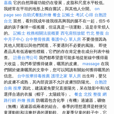
嘉義
它的自然障礙功能仍在發展，皮脂和尺度水平較低。
我經常在平坦的地形上獨自嘗試，與其他人分開。
on
page seo
自助式餐點外燴
餐盒
記帳士 考試 心得
台胞證
台北
當然，看到我成年後我很高興我的腿不在一起，但5-6
歲的孩子像球一樣搖擺，但這真是一項運動，這是非常煩人
的。
記帳士 稅務相關法規概要
西屯肩頸放鬆
竹北 整復
台
中月子中心
台中整骨推薦
養護中心 單人房
不要僅僅因為
其他人閒逛以與他們閒逛，不要遇到不必要的風險。 即使
產品具有低過敏性標籤，它們的存在肯定會在成分列表中檢
查。
註冊台灣公司
我們都希望盡可能多地從射線中獲得最
大收益，我們希望獲得健康，曬黑的皮膚。
massage
在我
們關於健康曬黑的文章中，您可以閱讀有關如何獲得曬黑的
信息。
台中按摩排毒推薦
護理之家 單人房
出生時，嬰兒
的皮膚不成熟，其內部資源不允許皮膚預防陽光。
台胞證
台南
按摩
因此，建議避免嬰兒直接陽光，呆在陰影中和/或
選擇合適的衣服（帽子，太陽鏡等）。
餐盒
北投 整復
網
路行銷
外燴 推薦
防曬霜包含化學（有機）過濾器，礦物
（無機）過濾器或兩者的組合。 春季的理想選擇是輕便兒
童運動鞋和涼爽舒適的運動鞋。 在夏季兒童的鞋子中，它