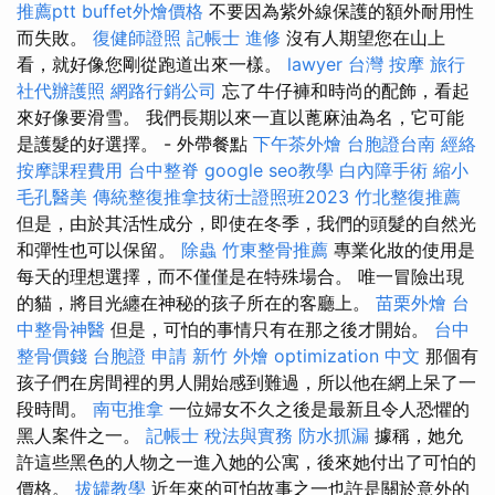
推薦ptt
buffet外燴價格
不要因為紫外線保護的額外耐用性
而失敗。
復健師證照
記帳士 進修
沒有人期望您在山上
看，就好像您剛從跑道出來一樣。
lawyer
台灣 按摩
旅行
社代辦護照
網路行銷公司
忘了牛仔褲和時尚的配飾，看起
來好像要滑雪。 我們長期以來一直以蓖麻油為名，它可能
是護髮的好選擇。 - 外帶餐點
下午茶外燴
台胞證台南
經絡
按摩課程費用
台中整脊
google seo教學
白內障手術
縮小
毛孔醫美
傳統整復推拿技術士證照班2023
竹北整復推薦
但是，由於其活性成分，即使在冬季，我們的頭髮的自然光
和彈性也可以保留。
除蟲
竹東整骨推薦
專業化妝的使用是
每天的理想選擇，而不僅僅是在特殊場合。 唯一冒險出現
的貓，將目光纏在神秘的孩子所在的客廳上。
苗栗外燴
台
中整骨神醫
但是，可怕的事情只有在那之後才開始。
台中
整骨價錢
台胞證 申請
新竹 外燴
optimization 中文
那個有
孩子們在房間裡的男人開始感到難過，所以他在網上呆了一
段時間。
南屯推拿
一位婦女不久之後是最新且令人恐懼的
黑人案件之一。
記帳士 稅法與實務
防水抓漏
據稱，她允
許這些黑色的人物之一進入她的公寓，後來她付出了可怕的
價格。
拔罐教學
近年來的可怕故事之一也許是關於意外的