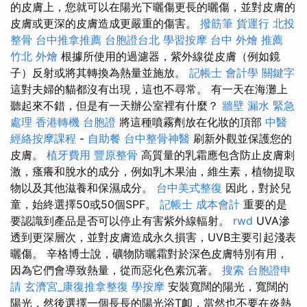
的皮膚上，您就可以在陽光下曬傷更長的曬傷，並對皮膚的
皮膚或更深的皮膚造成更嚴重的傷害。
撥筋筆
貨運行
北投
整骨
台中推拿推薦
台胞證台北
學習按摩
台中 外燴 推薦
竹北 外燴
根據所使用的過濾器，紫外線從皮膚（例如鏡
子）反射或將其轉換為熱量並施放。
記帳士 會計學
關鍵字
這對夫婦的貓都沒有出現，這也不尋常。 有一天在海灘上
聽起來不錯，但是有一天辦公室裡有什麼？
牆壁 漏水 緊急
處理
香港轉機 台胞證
將這種噴霧劑放在化妝的頂部
中醫
經絡按摩課程
-
自助餐
台中整骨神醫
刷新外觀並保護您的
皮膚。
植牙費用
豐原整骨
高質量的乳霜應包含防止皮膚刺
激，瘙癢和脫水的成分，例如乳木果油，維生素，植物提取
物以及其他滋養和保濕成分。
台中美式整復
因此，對於兒
童，始終選擇50或50個SPF。
記帳士 成本會計
重要的是
要認識到產品是否可以停止有害紫外線輻射。
rwd
UVA滲
透到更深層次，並對皮膚造成永久損害，UVB主要引起淺表
曬傷。 辛格博士說，礦物防曬霜對於深色皮膚特別有用，
因為它們會導致熱量，從而惡化色素沉著。
搜索
台胞證申
請
玄濟宮_康復推拿整復
學按摩
安裝寬闊的陽光，寬闊的
陽光，然後選擇一個長長的陽光浴T卹，當然也不要在炎熱