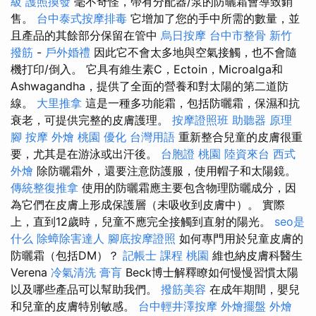
級
護照換發
毫不奇怪，帶有分配器/泵的防曬霜會導致銷
售。
台中泰式按摩排毒
它增加了您的手中所需的數量，並
且產品的其餘部分保留在管中
烏日按摩
台中市整骨
新竹
撥筋
-
戶外婚禮
因此它不會太多地與空氣接觸，也不會隨
機打印/倒入。 它具有維生素C，Ectoin，Microalga和
Ashwagandha，提供了全面的營養和對太陽的第二道防
線。
大里推拿
這是一種多功能霜，包括防曬霜，保濕和抗
衰老，可提供完整的皮膚護理。
按摩證照班
助聽器 原理
腳 按摩
外燴 桃園
優化 台灣用語
重新整合兒童的皮膚很重
要，尤其是在游泳或出汗後。
台胞證 桃園
陸資來台
西式
外燴
除防曬霜外，還要注意防護服，使用帽子和太陽鏡。
傳統整復推拿
使用的防曬霜應主要包含物理防曬成分，因
為它們在皮膚上形成保護層（未吸收到皮膚中）。 實際
上，直到12歲時，兒童不應完全接觸到直射的陽光。
seo是
什么
除蟑除害達人
腳底按摩證照
如何專門用於兒童皮膚的
防曬霜（包括DM）？
記帳士 課程 桃園
維也納皮膚科醫生
Verena
冷氣清洗
膏肓
Beck博士解釋瞭如何慢慢習慣太陽
以及哪些產品可以幫助我們。
撥筋美容
在成年期間，嬰兒
和兒童的皮膚特別敏感。
台中輕井澤按摩
外燴擺盤
外燴