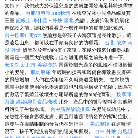
支持下，我們致力於保護兒童的皮膚並開發滿足其特殊需求
的產品。
台胞證申請
seo軟體
在檢查光胚小兒產品線及其
三重
記帳士 考什麼
-
外燴 臺北
光譜，皮膚抑制和抗氧化
劑保護之前，讓我們看看是什麼使年輕的皮膚如此敏感。
台中按摩排毒ptt
無論您是帶孩子去海濱還是長途散步，還
是遠足山息，都可以在手頭有良好的防曬霜。
台北 按摩
南
投 外燴
儘管對於年幼的孩子來說，花幾分鐘來仔細塗抹防
曬霜是一個巨大的挑戰，但在離開房屋之前先考慮一下。
安養院 新北市
美容撥筋
暴露於陽光過多的風險不僅限於最
小的嬰兒。
肌肉酸痛
年輕時的損害和曬傷會導致患皮膚癌
的風險增加，人們在成年後不久就會遭受損失。 在常規防
曬霜中經常使用的化學過濾器也對環境構成了危險，因為它
們激活了繁殖並破壞生存珊瑚所需的微ala的病毒。
按摩師
證照
經絡調理
食品機械
此外，產品中的微型塑料和其他塑
料污染了生物水域。
台中筋膜放鬆推薦
在嬰兒或幼兒中，
光敏性不僅會影響皮膚，而且可能是眼睛發育的暫時症狀，
這發生在眼睛眼睛的發育仍在進行中。
美式整復
在這種情
況下，孩子可能沒有強烈的陽光和撕裂。
台中 外燴
台胞證