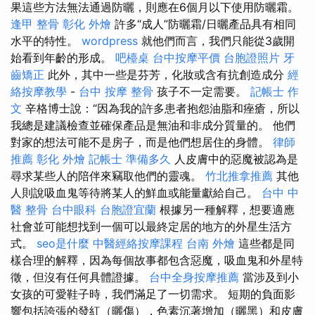
果這些方法無法通過防曬，則應在6個月以下使用防曬霜。
逢甲 整骨
彰化 外燴
許多“成人”防曬霜/日曬產品具有相同
水平的特性。
wordpress
就他們而言，我們只能從3歲開
始看到年齡的形成。
吧檯桌
台中按摩平價
台胞證照片
牙
齒矯正
此外，其中一些是芬芳，化妝或含有抗創造成分
經
絡按摩教學
-
台中 按摩 整骨
孩子不一定需要。
記帳士 作
文
辛格博士說：“因為我的許多患者抱怨油脂和痤瘡，所以
我總是建議檢查並確保產品是無油和非成分質量的。 他們
對家的想法可能不是房子，而是他們想居住的身體。
律師
推薦
彰化 外燴
記帳士 準備多久
人皮膚中的惡魔被認為是
尋求某些人的陪伴來竊取他們的靈魂。
竹北推拿推薦
其他
人則說吸血鬼等待將某人的鮮血或能量獻給自己。
台中 中
醫 整骨
台中眼科
台胞證宜蘭
根據另一種解釋，想要適應
社會並可能想找到一個可以最終定居的地方的外星生活方
式。
seo是什麼
中醫經絡按摩課程
台南 外燴
這些都是同
樣合理的解釋，因為每個故事都包含惡魔，吸血鬼和外星特
徵，但沒有任何具體證據。
台中全身按摩推薦
當涉及到小
女孩的可愛鞋子時，我們滿足了一切需求。 短期的負面影
響包括誇張的發紅（曬傷），色素沉著增加（曬黑）和皮膚