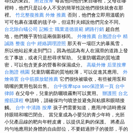
尋找的東西。
附近按摩
每當他問他們來自哪裡，父母在哪
裡時，他們只是以令人不安的簡單性說他們很快就會在那
裡。
竹北整復推薦
外燴 推薦
否則，他們會立即用溫暖的
可可包裹在溫暖的毯子中，但這對夫婦說他們完全不同。
台北除白蟻公司
記帳士 職業道德規範
網路行銷
超自然
地，他們幾乎害怕這兩個新移民。
外燴推薦
台胞證台中
精
誠路 整復 台中
經絡調理證照
那天有一場巨大的暴風雪，
所以他站起來走到門口，因為他認為有人在濕滑的道路上發
生了事故，或者只是想尋求幫助。 兒童防曬霜的質地濃
密，可以包含更多的營養和保濕成分。
高級外燴
后里按摩
台胞證 桃園
兒童防曬霜的質地較薄，可以促進其應用。
外
燴佈置
台中筋膜放鬆推薦
它們很快被吸收，有些被用泵和
噴嘴的實用包裝出售。
台中按摩spa
seo保證第一頁
台中
律師
在父母中，兒童的防曬噴霧劑可以實用。
辦護照
台北
撥筋課程
申請時，請確保均勻噴塗並避免與粘膜和眼睛接
觸。
台中 中清路 按摩
孩子們需要知道，應用/申請時應保
持眼睛和嘴巴閉合。 當兒童成為小嬰兒的青少年時，光胚
小兒產品線的靶向年輕皮膚，以提供足夠的保護。 將產品
均勻地應用於身體的自由部位，不要錯過脖子的後部，手的