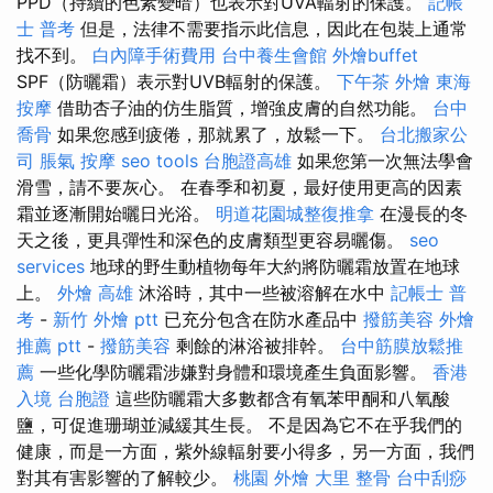
PPD（持續的色素變暗）也表示對UVA輻射的保護。
記帳
士 普考
但是，法律不需要指示此信息，因此在包裝上通常
找不到。
白內障手術費用
台中養生會館
外燴buffet
SPF（防曬霜）表示對UVB輻射的保護。
下午茶 外燴
東海
按摩
借助杏子油的仿生脂質，增強皮膚的自然功能。
台中
喬骨
如果您感到疲倦，那就累了，放鬆一下。
台北搬家公
司
脹氣 按摩
seo tools
台胞證高雄
如果您第一次無法學會
滑雪，請不要灰心。 在春季和初夏，最好使用更高的因素
霜並逐漸開始曬日光浴。
明道花園城整復推拿
在漫長的冬
天之後，更具彈性和深色的皮膚類型更容易曬傷。
seo
services
地球的野生動植物每年大約將防曬霜放置在地球
上。
外燴 高雄
沐浴時，其中一些被溶解在水中
記帳士 普
考
-
新竹 外燴 ptt
已充分包含在防水產品中
撥筋美容
外燴
推薦 ptt
-
撥筋美容
剩餘的淋浴被排幹。
台中筋膜放鬆推
薦
一些化學防曬霜涉嫌對身體和環境產生負面影響。
香港
入境 台胞證
這些防曬霜大多數都含有氧苯甲酮和八氧酸
鹽，可促進珊瑚並減緩其生長。 不是因為它不在乎我們的
健康，而是一方面，紫外線輻射要小得多，另一方面，我們
對其有害影響的了解較少。
桃園 外燴
大里 整骨
台中刮痧