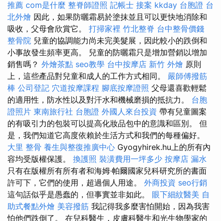
推薦
com是什麼
整脊師證照
記帳士 接案
kkday 台胞證
台
北外燴
因此，如果防曬霜易於塗抹並且可以更快地消除和
吸收，父母會欣賞它。
打掃家裡
竹北整脊
台中整骨價錢
整骨院
兒童的協調能力尚未完美髮展，因此較小的跌倒和
小事故發生頻率更高。 兒童的防曬霜只是增加營銷以增加
銷售嗎？
外燴茶點
seo教學
台中按摩店
新竹 外燴
原則
上，這些產品對兒童和成人的工作方式相同。
嚴師傅撥筋
棒
公司登記
穴道按摩課程
腳底按摩證照
父母還喜歡輕鬆
的適用性，防水性以及對汗水和機械磨損的抵抗力。
台胞
證照片
東南旅行社 台胞證
外國人來台投資
帶有兒童圖案
的有吸引力的包裝可以提高化妝品包中的意識和區別。 但
是，我們知道它高度依賴於生活方式和我們的每種偏好。
大里 整骨
養生與整復推廣中心
Gyogyhirek.hu上的所有內
容均受版權保護。
換護照
裝潢費用一坪多少
按摩店
漏水
只有在版權所有所有者和海姆·帕爾國家兒科研究所的書面
許可下，它們的使用，超過個人用途。
外商投資
seo行銷
這句話似乎是愚蠢的，但事實並非如此。
眼下細紋醫美
自
助式餐點外燴
美容撥筋
我記得我多麼害怕開始，因為我害
怕他們跌倒了。 在兒科醫生，皮膚科醫生和光生物學家的