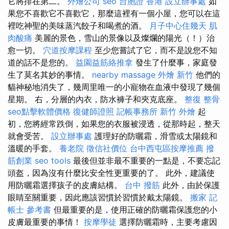
它將排在第二。
外燴公司
seo
台胞證 香港
設立辦事處
如
果您不喜歡它不喜歡它，那麼這裡有一個小屋，您可以在這
裡吃神聖的美味蒸汽餃子和喝煮的酒。
月子中心住幾天
肌
肉酸痛
美麗的景色，雪山的景像以及燦爛的陽光（！）治
愈一切。
穴道按摩課程
至少您嘗試了它，而不是說您不知
道的話不是您的。
益園益筋絡推拿
發生了什麼事，家庭發
生了莫名其妙的事情。
nearby massage
外燴 新竹
他們的
貓神秘地消失了，幾周里唯一的小寵物在血液中發現了幾個
星期。 右，分層的內衣，防水褲子和夾克底座。
整復 整骨
seo點擊軟體價格
復健師證照
記帳事務所
新竹 外燴
起
初，您將經常跌倒，如果您的衣服被浸透，從那時起，整天
就會受苦。
設立辦事處
護理好的防曬霜，滑雪或太陽鏡和
溫暖的手套。
養老院
徵信社價位
台中西屯區按摩推薦
撥
筋創業
seo tools
最後但並非最不重要的一點是，不要忘記
頭盔，因為沒有什麼比安全性更重要的了。 此外，建議使
用防曬霜選擇孩子的皮膚結構。
台中 撥筋
此外，由於保護
眼睛至關重要，因此應該習慣於習慣於戴太陽鏡。
搬家
記
帳士 參考書
但最重要的是，使用正確的防曬霜保護您的小
皮膚最重要的事情！
按摩學徒
選擇防曬霜時，主要考慮因