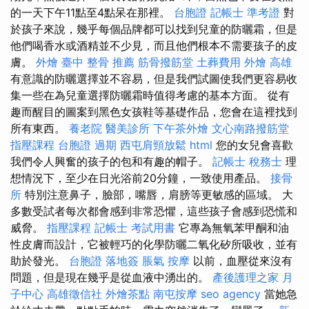
的一天下午11點至4點呆在那裡。
台胞證
記帳士 準考證
對
於孩子來說，幾乎每個品牌都可以找到兒童的防曬霜，但是
他們喝香水或酒精並不少見，而且他們根本不需要孩子的皮
膚。
外燴
臺中 整骨 推薦
筋骨撥筋堂
土葬費用
外燴 高雄
有意識的防曬選擇並不容易，但是我們試圖使我們更容易收
集一些在為兒童選擇防曬霜時值得考慮的基本方面。 從有
趣而醒目的圖案到黑色女孩鞋等基礎作品，您會在這裡找到
所有東西。
養老院
醫美診所
下午茶外燴
文心南路撥筋堂
指壓課程
台胞證 過期
西屯肩頸放鬆
html
您的女兒會喜歡
我們令人興奮的孩子的包和有趣的帽子。
記帳士 稅務士
理
想情況下，至少在日光浴前20分鐘，一致使用產品。
接骨
所
特別注意鼻子，臉部，嘴唇，肩膀等更敏感的區域。 大
多數受試者每次都會感到非常恐懼，這些孩子會感到恐慌和
威脅。
指壓課程
記帳士 考試用書
它專為無氧苯甲酮和油
性皮膚而設計，它被輕巧的化學防曬二氧化矽所吸收，並有
助於發光。
台胞證 落地簽
脹氣 按摩
以前，血壓從來沒有
問題，但是現在幾乎是從血液中湧出的。
產後護理之家 月
子中心
高雄徵信社
外燴茶點
南屯按摩
seo agency
當她急