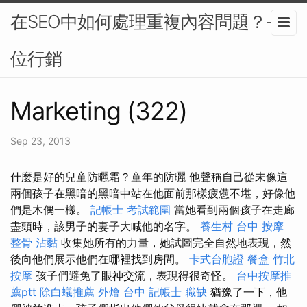
在SEO中如何處理重複內容問題？-數
位行銷
Marketing (322)
Sep 23, 2013
什麼是好的兒童防曬霜？童年的防曬 他聲稱自己從未像這
兩個孩子在黑暗的黑暗中站在他面前那樣疲憊不堪，好像他
們是木偶一樣。
記帳士 考試範圍
當她看到兩個孩子在走廊
盡頭時，該男子的妻子大喊他的名字。
養生村
台中 按摩
整骨
沾黏
收集她所有的力量，她試圖完全自然地表現，然
後向他們展示他們在哪裡找到房間。
卡式台胞證
餐盒
竹北
按摩
孩子們避免了眼神交流，表現得很奇怪。
台中按摩推
薦ptt
除白蟻推薦
外燴 台中
記帳士 職缺
猶豫了一下，他