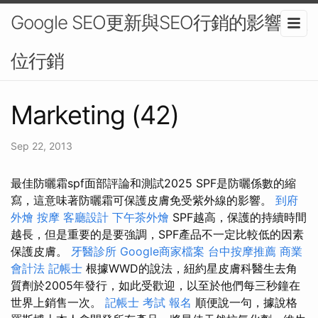
Google SEO更新與SEO行銷的影響-數
位行銷
Marketing (42)
Sep 22, 2013
最佳防曬霜spf面部評論和測試2025 SPF是防曬係數的縮
寫，這意味著防曬霜可保護皮膚免受紫外線的影響。
到府
外燴
按摩
客廳設計
下午茶外燴
SPF越高，保護的持續時間
越長，但是重要的是要強調，SPF產品不一定比較低的因素
保護皮膚。
牙醫診所
Google商家檔案
台中按摩推薦
商業
會計法 記帳士
根據WWD的說法，紐約星皮膚科醫生去角
質劑於2005年發行，如此受歡迎，以至於他們每三秒鐘在
世界上銷售一次。
記帳士 考試 報名
順便說一句，據說格