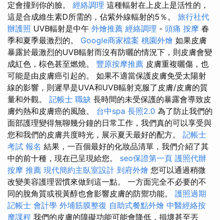
定會撞到你的臉。
經絡調理
這種輻射在上皮上是活性的，
這是合成維生素D所需的，佔紫外線輻射的5％。
旅行社代
辦護照
UVB輻射是中午
外燴推薦
經絡調理
-
頭痛 按摩
春
季和夏季最激烈的。
Google商家檔案
桃園外燴
如果皮膚
暴露於最激烈的UVB輻射而沒有防曬的情況下，則皮膚會變
成紅色，棕色甚至燃燒。
豐原按摩推薦
皮膚重複曬傷，也
可能是由皮膚癌引起的。 如果不適當保護皮膚免受太陽射
線的影響，則遲早是UVA和UVB輻射克服了皮膚/皮膚的質
量和外觀。
記帳士 職缺
長時間的未受保護的暴露會導致皮
膚灼熱和皮膚癌的風險。
台中spa
長照2.0
為了防止我們的
面部護理變得無聊幾分鐘的日常工作，我們真的可以享受與
您和我們的皮膚共度時光，展示夏天最好的配方。
記帳士
考試 報名
結果，一百個最好的化妝品清單，我們介紹了其
中的前十種，現在已呈現給您。
seo保證第一頁
護照代辦
按摩 推薦
現代簡約主臥室設計
到府外燴
您可以通過稍微
改變美容護理習慣來做到這一點。 一方面完全不必要的不​​
同的脫角質或視黃醇也會影響皮膚的防禦功能。
護照過期
記帳士 會計學
外埔筋膜整復
自助式餐點外燴
中醫經絡按
摩課程
我們的皮膚的障礙功能可能會降低，損壞甚至丟