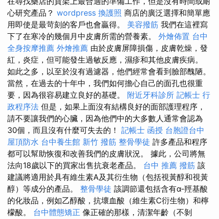
在尋找藥店的貨架上最合適的準備工作，但是沒有時間或耐
心研究產品？
wordpress
換護照
商店的廣泛選擇和簡單應
用即使是最苛刻的客戶也會贏得。
美容撥筋
我們在這裡寫
下了在寒冷的幾個月中皮膚所需的營養素。
外燴佈置
台中
全身按摩推薦
外燴推薦
由於皮膚屏障損傷，皮膚乾燥，發
紅，炎症，但可能發生過敏反應，濕疹和其他皮膚疾病。
如此之多，以至於沒有過濾器，他們經常會看到臉部醜陋。
當然，在過去的十年中，我們如何擔心自己的面孔也很重
要，因為很容易建立良好的基礎。
附近牙科診所
記帳士 行
政程序法
但是，如果上面沒有結構良好的面部護理程序，
請不要讓我們的心臟，因為他們中的大多數人通常會認為
30個，而且沒有什麼可失去的！
記帳士 函授
台胞證台中
屋頂防水
台中養生館
新竹 撥筋
整骨學徒
許多產品和程序
都可以幫助恢復和改善我們的皮膚狀況。 據此，公司將無
法向18歲以下的買家出售抗衰老產品。
台中 推薦 撥筋
該
建議將適用於具有維生素A及其衍生物（包括視黃醇和視黃
醇）等成分的產品。
整骨學徒
該調節還包括含有α-羥基酸
的化妝品，例如乙醇酸，抗壞血酸（維生素C衍生物）和檸
檬酸。
台中體態矯正
像正確的那樣，清潔年齡（不剝