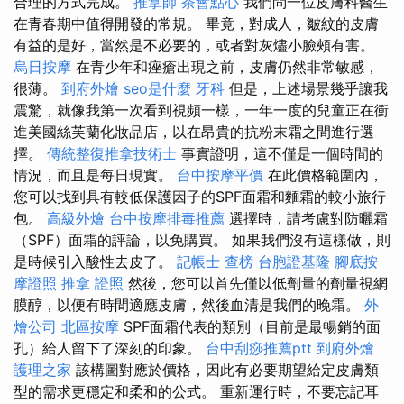
合理的方式完成。
推拿師
茶會點心
我們問一位皮膚科醫生
在青春期中值得開發的常規。 畢竟，對成人，皺紋的皮膚
有益的是好，當然是不必要的，或者對灰燼小臉頰有害。
烏日按摩
在青少年和痤瘡出現之前，皮膚仍然非常敏感，
很薄。
到府外燴
seo是什麼
牙科
但是，上述場景幾乎讓我
震驚，就像我第一次看到視頻一樣，一年一度的兒童正在衝
進美國絲芙蘭化妝品店，以在昂貴的抗粉末霜之間進行選
擇。
傳統整復推拿技術士
事實證明，這不僅是一個時間的
情況，而且是每日現實。
台中按摩平價
在此價格範圍內，
您可以找到具有較低保護因子的SPF面霜和麵霜的較小旅行
包。
高級外燴
台中按摩排毒推薦
選擇時，請考慮對防曬霜
（SPF）面霜的評論，以免購買。 如果我們沒有這樣做，則
是時候引入酸性去皮了。
記帳士 查榜
台胞證基隆
腳底按
摩證照
推拿 證照
然後，您可以首先僅以低劑量的劑量視網
膜醇，以便有時間適應皮膚，然後血清是我們的晚霜。
外
燴公司
北區按摩
SPF面霜代表的類別（目前是最暢銷的面
孔）給人留下了深刻的印象。
台中刮痧推薦ptt
到府外燴
護理之家
該構圖對應於價格，因此有必要期望給定皮膚類
型的需求更穩定和柔和的公式。 重新運行時，不要忘記耳