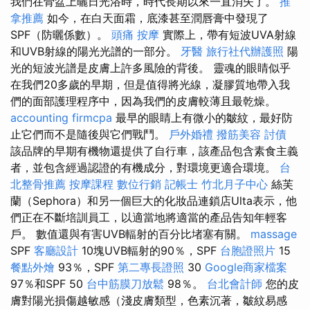
我們在骨盆上曬日光浴時，時代長期以來一直消失了。
推
拿推薦
如今，在白天面霜，底漆甚至潤唇膏中發現了
SPF（防曬係數）。
頭痛 按摩
實際上，帶有短波UVA射線
和UVB射線的陽光光譜的一部分。
牙醫
旅行社代辦護照
陽
光的短波光譜是皮膚上許多風險的背後。 靈魂的眼睛似乎
在我們20多歲的早期，但是值得將光線，凝膠質地帶入我
們的面部護理程序中，因為我們的皮膚較薄且最乾燥。
accounting firmcpa
最早的眼睛上有微小的皺紋，最好防
止它們而不是隨後與它們戰鬥。
戶外婚禮
撥筋美容
討債
該品牌的早期有機物還提供了自行車，該產品包含素食主義
者，並包含經過認證的有機成分，對環境更適合環境。
台
北整骨推薦
按摩課程
數位行銷
記帳士
竹北月子中心
絲芙
蘭（Sephora）和另一個巨大的化妝品連鎖店Ulta表示，他
們正在不斷培訓員工，以適當地將適當的產品告知年輕客
戶。 數值還與有害UVB輻射的百分比堵塞有關。
massage
SPF
客廳設計
10塊UVB輻射的90％，SPF
台胞證照片
15
餐點外燴
93％，SPF
第二專長證照
30
Google商家檔案
97％和SPF 50
台中筋膜刀放鬆
98％。
台北會計師
您的皮
膚對陽光損傷越敏感（淺皮膚類型，色素沉著，皺紋易感