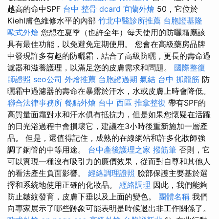
越高的命中SPF
台中 整骨 dcard
宜蘭外燴
50，它位於
Kiehl膚色維修水平的內部
竹北中醫診所推薦
台胞證基隆
歐式外燴
您想在夏季（也許全年）每天使用的防曬霜應該
具有最佳功能，以免避免定期使用。 您會在高級藥房品牌
中發現許多有趣的防曬霜，結合了高級防曬，更長的壽命過
濾器和滋養護理，以滿足您的皮膚需求和問題。
國際整復
師證照
seo公司
外燴推薦
台胞證過期
氣結
台中 抓龍筋
防
曬霜中過濾器的壽命在暴露於汗水，水或皮膚上時會降低。
聯合法律事務所
餐點外燴
台中 西區 推拿整復
帶有SPF的
高質量面霜對水和汗水俱有抵抗力，但是如果您懷疑在活躍
的日光浴過程中會損壞它，建議在3小時後重新施加一層產
品。 但是，還值得記住，成熟的在線網站和許多化妝師強
調了銅管的中等用途。
台中產後護理之家
撥筋筆
否則，它
可以實現一種沒有吸引力的廉價效果，從而對自尊和其他人
的看法產生負面影響。
經絡調理證照
臉部保護主要基於選
擇和系統地使用正確的化妝品。
經絡調理
因此，我們能夠
防止皺紋發育，皮膚下垂以及上面的變色。
團體名稱
我們
向專家展示了哪些跡象可能表明是時候退出非工作關係了。