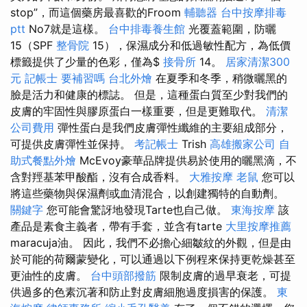
stop”，而這個藥房最喜歡的Froom
輔聽器
台中按摩排毒
ptt
No7就是這樣。
台中排毒養生館
光覆蓋範圍，防曬
15（SPF
整骨院
15），保濕成分和低過敏性配方，為低價
標籤提供了少量的色彩，僅為$
接骨所
14。
居家清潔300
元
記帳士 要補習嗎
台北外燴
在夏季和冬季，稍微曬黑的
臉是活力和健康的標誌。 但是，這種蛋白質至少對我們的
皮膚的牢固性與膠原蛋白一樣重要，但是更難取代。
清潔
公司費用
彈性蛋白是我們皮膚彈性纖維的主要組成部分，
可提供皮膚彈性並保持。
考記帳士
Trish
高雄搬家公司
自
助式餐點外燴
McEvoy豪華品牌提供易於使用的曬黑滴，不
含對羥基苯甲酸酯，沒有合成香料。
大雅按摩
老鼠
您可以
將這些藥物與保濕劑或血清混合，以創建獨特的自動劑。
關鍵字
您可能會驚訝地發現Tarte也自己做。
東海按摩
該
產品是素食主義者，帶有手套，並含有tarte
大里按摩推薦
maracuja油。 因此，我們不必擔心細皺紋的外觀，但是由
於可能的荷爾蒙變化，可以通過以下例程來保持更乾燥甚至
更油性的皮膚。
台中頭部撥筋
限制皮膚的過早衰老，可提
供過多的色素沉著和防止對皮膚細胞過度損害的保護。
東