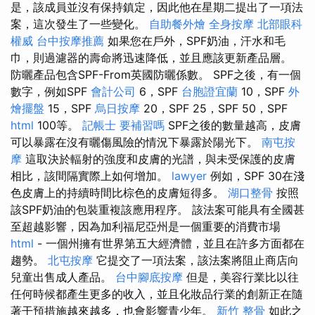
是，該成員並沒有保持鎮定，因此他在星期二提出了一項法
案，這次發生了一些變化。
自助餐外燴
全身按摩
北部眼科
權威
台中按摩推薦
如果您在戶外，SPF奶油，汗水和毛
巾，則過濾器的壽命將迅速降低，並且應該更新產品層。
防曬產品包含SPF-From英國防曬係數。 SPF之後，有一個
數字，例如SPF
會計公司
6，SPF
台胞證宜蘭
10，SPF
外
燴擺盤
15，SPF
烏日按摩
20，SPF 25，SPF 50，SPF
html
100等。
記帳士 要補習嗎
SPF之後的數量越高，皮膚
可以暴露在沒有曬傷風險的情況下暴露於陽光下。
南屯按
摩
這取決於輻射的強度和皮膚的光譜，與未受保護的皮膚
相比，該間隔實際上如何增加。
lawyer
例如，SPF 30在淺
色皮膚上的持續時間比棕色的皮膚短得多。
湖口整骨
按照
該SPF奶油的包裝重複該應用程序。 該法案可能具有全國甚
至超越影響，因為加利福尼亞州是一個重要的消費市場
html
- 一個州擁有世界第五大經濟體，並且在許多方面都在
趨勢。
北屯按摩
它提交了一項法案，該法案將阻止商店向
兒童出售成人產品。
台中腳底按摩
但是，美容行業比以往
任何時候都產生更多的收入，並且化妝品行業的創新正在隨
著干預措施越來越多，也會影響青少年。
新竹 整骨
如此之