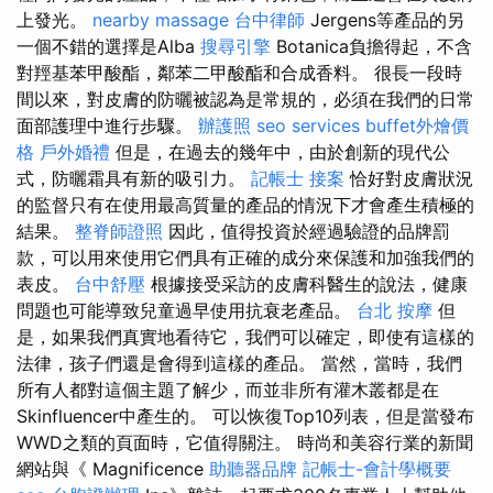
上發光。
nearby massage
台中律師
Jergens等產品的另
一個不錯的選擇是Alba
搜尋引擎
Botanica負擔得起，不含
對羥基苯甲酸酯，鄰苯二甲酸酯和合成香料。 很長一段時
間以來，對皮膚的防曬被認為是常規的，必須在我們的日常
面部護理中進行步驟。
辦護照
seo services
buffet外燴價
格
戶外婚禮
但是，在過去的幾年中，由於創新的現代公
式，防曬霜具有新的吸引力。
記帳士 接案
恰好對皮膚狀況
的監督只有在使用最高質量的產品的情況下才會產生積極的
結果。
整脊師證照
因此，值得投資於經過驗證的品牌罰
款，可以用來使用它們具有正確的成分來保護和加強我們的
表皮。
台中舒壓
根據接受采訪的皮膚科醫生的說法，健康
問題也可能導致兒童過早使用抗衰老產品。
台北 按摩
但
是，如果我們真實地看待它，我們可以確定，即使有這樣的
法律，孩子們還是會得到這樣的產品。 當然，當時，我們
所有人都對這個主題了解少，而並非所有灌木叢都是在
Skinfluencer中產生的。 可以恢復Top10列表，但是當發布
WWD之類的頁面時，它值得關注。 時尚和美容行業的新聞
網站與《 Magnificence
助聽器品牌
記帳士-會計學概要