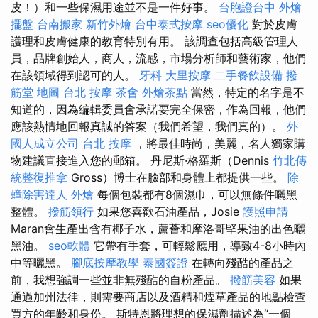
皮！）和一些保濕用途並不是一件好事。
台胞證台中
外燴
擺盤
台南搬家
新竹外燴
台中泰式按摩
seo優化
對於皮膚
護理和皮膚健康的教育特別有用。 該調查包括高級管理人
員，品牌創始人，商人，流感，市場分析師和藝術家，他們
在該領域得到認可的人。
牙科
大里按摩
二手餐飲設備
撥
筋堂 地圖
台北 按摩
茶會
外燴茶點
當然，特定的名字是不
知道的，因為編輯委員會承諾要完全保密，作為回報，他們
應該熱情地回報真誠的答案（我們希望，我們真的）。
外
國人成立公司
台北 按摩
，將最佳時尚，美麗，名人獨家購
物建議直接進入您的郵箱。 丹尼斯·格羅斯（Dennis
竹北傳
統整復推拿
Gross）博士在臉部和身體上都提供一些。
除
蟑除害達人
外燴
每個包裝都有8個濕巾，可以無條件曬黑
整體。
撥筋領行
如果您喜歡石油產品，Josie
護照申請
Maran會生產出含有椰子水，蘆薈和摩洛哥堅果油的出色曬
黑油。
seo軟體
它帶有手套，可輕鬆應用，導致4-8小時內
中等曬黑。
腳底按摩教學
泰國簽證
在轉向殘酷的產品之
前，我想強調一些並非無殘酷的自粉產品。
撥筋美容
如果
通過加州法律，則需要商店以及酒精和煙草產品的地點檢查
買方的年齡和身份。 斯特恩將理想的保濕劑描述為“一個