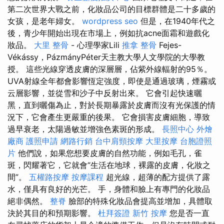
第二次世界大戰之前，化妝品公司的目標群體是二十多歲的
女孩，是老年婦女。
wordpress seo
但是，在1940年代之
後，青少年開始出現在市場上，例如抗acne面霜和遊戲化
妝品。
大里 整骨
- 心理學家Lili
推拿 整骨
Fejes-
Vékássy，PázmányPéter天主教大學人文學院的大學教
授。 這些光線穿透皮膚的深層層，佔紫外線輻射的95％。
UVA射線全年都會影響恆定強度，即使是通過玻璃，煙霧或
云層影響，並從雪和沙子中反射出來。 它會引起快速曬
黑，直到曬傷為止，對於長期暴露於皮膚而沒有光保護的情
況下，它會產生更嚴重的後果。 它會損害皮膚細胞，導致
過早衰老，太陽過敏並增強色素斑的形成。
長照中心
外燴
廠商
護照申請
網路行銷
台中肩頸按摩
大里按摩
台胞證照
片
他們說，如果您想要皮膚的自然功能，例如毛孔，雀
斑，閃耀著它，它就會“生活在地球，裸露的皮膚，化妝之
間”。
五權路按摩
按摩課程
超光線，超薄的配方提供了露
水，僅具有良好的光芒。 手，身體和臉上有專門的化妝品
絕非偶然。
整脊
臉部的特殊化妝品會提高並增加，具體取
決於其目的和預期影響。
杜拜簽證
新竹 按摩
您是否一直