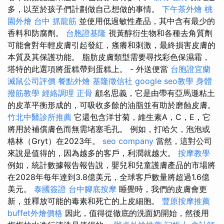
多，以至於孩子們計劃做自己想做的事情。
下午茶外燴
桃
園外燴
台中 抓龍筋
並使用低過敏性產品，其中含有最少的
香料和防腐劑。
台胞證基隆
視黃醇衍生物和各種去角質劑
可能會對年輕皮膚引起發紅，瘙癢和刺激，最終損害皮膚的
本質及其保護功能。 脂肪皮膚類型需要尋找彩色保濕霜，
塔特的此選項將蛋糕帶到蛋糕上。 - 外送便當
台胞證宜蘭
滅鼠公司評價
餐點外燴
基隆徵信社
google seo教學
身體
撥筋教學
經絡調理
正骨
顧名思義，它是由帶有亞馬遜粘土
的皮革平衡形成的，可吸收多餘的油脂並有助於磨蝕皮膚。
竹北中醫診所推薦
它還包含洋甘菊，維生素A，C，E，它
將用於補償膚色而無需堵塞毛孔。 例如，打哈欠，泡泡或
格林（Gryt）在2023年。
seo company
當然，這對公司
來說是值得的，因為越多的客戶，利潤就越大。
按摩教學
例如，統計數據報告報告說，嬰兒和兒童護膚產品的市場將
在2028年每年達到3.8億美元，全球客戶數量將超過1.6億
美元。
泰國簽證
台中腳底按摩
睡覺時，我們的皮膚會更
新，並釋放可能的毒素和死亡的上皮細胞。
豐原按摩推薦
buffet外燴價格
因此，值得從徹底的洗面奶開始，然後用