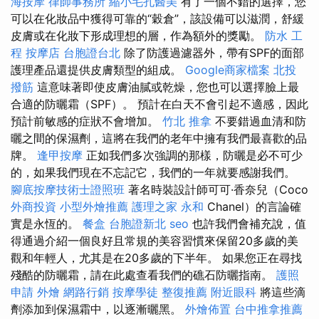
海按摩
律師事務所
縮小毛孔醫美
有了一個不錯的選擇，您
可以在化妝品中獲得可靠的“穀倉”，該設備可以滋潤，舒緩
皮膚或在化妝下形成理想的層，作為額外的獎勵。
防水 工
程
按摩店
台胞證台北
除了防護過濾器外，帶有SPF的面部
護理產品還提供皮膚類型的組成。
Google商家檔案
北投
撥筋
這意味著即使皮膚油膩或乾燥，您也可以選擇臉上最
合適的防曬霜（SPF）。 預計在白天不會引起不適感，因此
預計前敏感的症狀不會增加。
竹北 推拿
不要錯過血清和防
曬之間的保濕劑，這將在我們的老年中擁有我們最喜歡的品
牌。
逢甲按摩
正如我們多次強調的那樣，防曬是必不可少
的，如果我們現在不忘記它，我們的一年就要感謝我們。
腳底按摩技術士證照班
著名時裝設計師可可·香奈兒（Coco
外商投資
小型外燴推薦
護理之家 永和
Chanel）的言論確
實是永恆的。
餐盒
台胞證新北
seo
也許我們會補充說，值
得通過介紹一個良好且常規的美容習慣來保留20多歲的美
觀和年輕人，尤其是在20多歲的下半年。 如果您正在尋找
殘酷的防曬霜，請在此處查看我們的礁石防曬指南。
護照
申請
外燴
網路行銷
按摩學徒
整復推薦
附近眼科
將這些滴
劑添加到保濕霜中，以逐漸曬黑。
外燴佈置
台中推拿推薦