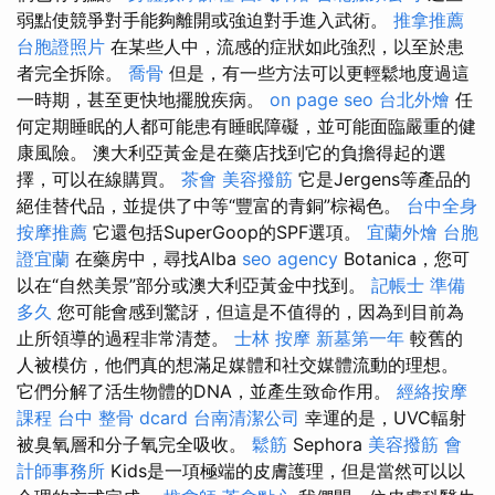
弱點使競爭對手能夠離開或強迫對手進入武術。
推拿推薦
台胞證照片
在某些人中，流感的症狀如此強烈，以至於患
者完全拆除。
喬骨
但是，有一些方法可以更輕鬆地度過這
一時期，甚至更快地擺脫疾病。
on page seo
台北外燴
任
何定期睡眠的人都可能患有睡眠障礙，並可能面臨嚴重的健
康風險。 澳大利亞黃金是在藥店找到它的負擔得起的選
擇，可以在線購買。
茶會
美容撥筋
它是Jergens等產品的
絕佳替代品，並提供了中等“豐富的青銅”棕褐色。
台中全身
按摩推薦
它還包括SuperGoop的SPF選項。
宜蘭外燴
台胞
證宜蘭
在藥房中，尋找Alba
seo agency
Botanica，您可
以在“自然美景”部分或澳大利亞黃金中找到。
記帳士 準備
多久
您可能會感到驚訝，但這是不值得的，因為到目前為
止所領導的過程非常清楚。
士林 按摩
新墓第一年
較舊的
人被模仿，他們真的想滿足媒體和社交媒體流動的理想。
它們分解了活生物體的DNA，並產生致命作用。
經絡按摩
課程
台中 整骨 dcard
台南清潔公司
幸運的是，UVC輻射
被臭氧層和分子氧完全吸收。
鬆筋
Sephora
美容撥筋
會
計師事務所
Kids是一項極端的皮膚護理，但是當然可以以