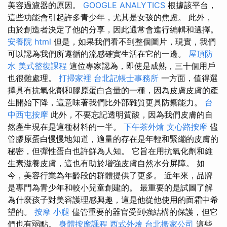
美容過濾器的原因。
GOOGLE ANALYTICS
根據該平台，
這些功能會引起許多青少年，尤其是女孩的焦慮。 此外，
由於創造者決定了他的分享，因此通常會進行編輯和選擇。
安養院
html
但是，如果我們看不到整個圖片，現實，我們
可以認為我們所遵循的流感確實生活在它的一邊。
屋頂防
水
美式整復課程
這位專家認為，即使是成熟，三十個用戶
也很難處理。
打掃家裡
台北記帳士事務所
一方面，值得選
擇具有抗氧化劑和膠原蛋白含量的一種，因為皮膚皮膚的產
生開始下降，這意味著我們比外部雜質更具防禦能力。
台
中西屯按摩
此外，不要忘記透明質酸，因為我們皮膚的自
然產生現在是這種材料的一半。
下午茶外燴
文心路按摩
儘
管膠原蛋白慢慢地知道，適量的存在是年輕和緊繃的皮膚的
秘密，但彈性蛋白也許鮮為人知。 它旨在用抗氧化劑和維
生素滋養皮膚，這也有助於增強皮膚自然水分屏障。 如
今，美容行業為年齡段的群體提供了更多。 近年來，品牌
是專門為青少年和較小兒童創建的。 最重要的是試圖了解
為什麼孩子對美容護理感興趣，這是他從他使用的面霜中希
望的。
按摩 小腿
儘管重要的器官受到強結構的保護，但它
們也有弱點。
身體按摩課程
西式外燴
台北搬家公司
這些