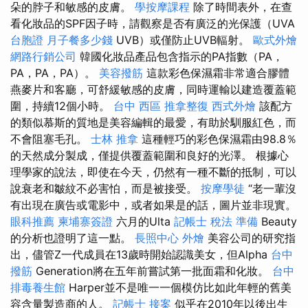
朵的脖子和敏感的皮膚。
學按摩課程
除了時間表外，在查
看化妝品的SPF因子時，請觀察是否有廣泛的光保護（UVA
台胞證
月子餐多少錢
UVB）或僅防止UVB輻射。
歐式外燴
網路行銷公司
韓國化妝品產品包含指示的PA指數（PA，
PA，PA，PA）。
美容撥筋
這款彩色保濕霜非常適合膠體
燕麥片和客廳，可舒緩敏感的皮膚，同時運輸以建造覆蓋範
圍，持續12個小時。
台中 西區 推拿整復
西式外燴
該配方
的類似慕斯的質地是美容編輯的最愛，有助於馴服紅色，而
不會阻塞毛孔。
士林 推拿
這種輕巧的彩色保濕霜由98.8％
的天然成分製成，僅提供覆蓋範圍和良好的光澤。 根據心
理學家的說法，即使在今天，仍然有一種不斷的抵制，可以
說衰老和皺紋不必害怕，而是被接受。
按摩學徒
“老一輩沒
有出現在廣告或電影中，或者如果是的話，圖片並非現實。
眼科推薦
柬埔寨簽證
六月的Ulta
記帳士 稅法 準備
Beauty
的分析也證明了這一點。
長照中心
外燴
美容公司的研究指
出，儘管Z一代成員在13歲時開始認識美女，但Alpha
台中
撥筋
Generation將在五年前嘗試第一批面霜和化妝。
台中
排毒養生館
Harper並不是唯一一個模仿比如此年輕的舊美
容含量製造商的人。
記帳士 接案
似乎在2010年以後出生