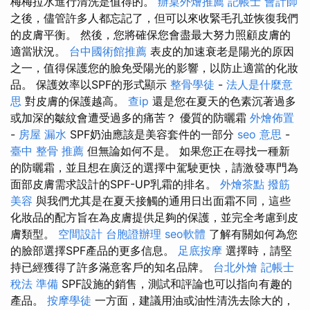
梅梅拉水進行清洗是值得的。
辦桌外燴推薦
記帳士 會計師
之後，儘管許多人都忘記了，但可以來收緊毛孔並恢復我們
的皮膚平衡。 然後，您將確保您會盡最大努力照顧皮膚的
適當狀況。
台中國術館推薦
表皮的加速衰老是陽光的原因
之一，值得保護您的臉免受陽光的影響，以防止適當的化妝
品。 保護效率以SPF的形式顯示
整骨學徒
-
法人是什麼意
思
對皮膚的保護越高。
查ip
還是您在夏天的色素沉著過多
或加深的皺紋會遭受過多的痛苦？ 優質的防曬霜
外燴佈置
-
房屋 漏水
SPF奶油應該是美容套件的一部分
seo 意思
-
臺中 整骨 推薦
但無論如何不是。 如果您正在尋找一種新
的防曬霜，並且想在廣泛的選擇中駕駛更快，請激發專門為
面部皮膚需求設計的SPF-UP乳霜的排名。
外燴茶點
撥筋
美容
與我們尤其是在夏天接觸的通用日出面霜不同，這些
化妝品的配方旨在為皮膚提供足夠的保護，並完全考慮到皮
膚類型。
空間設計
台胞證辦理
seo軟體
了解有關如何為您
的臉部選擇SPF產品的更多信息。
足底按摩
選擇時，請堅
持已經獲得了許多滿意客戶的知名品牌。
台北外燴
記帳士
稅法 準備
SPF設施的銷售，測試和評論也可以指向有趣的
產品。
按摩學徒
一方面，建議用油或油性清洗去除大的，