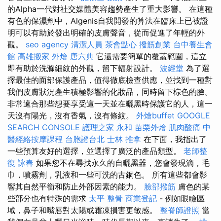
的Alpha一代對社交媒體美容趨勢產生了重大影響。 在這種
有色的保濕劑中，Algenis自我開發的算法在臨床上已被證
明可以有助於發出明確的皮膚聲音，從而促進了年輕的外
觀。
seo agency
清潔人員
茶會點心
撥筋創業
台中養生會
館
高雄搬家
外燴
唐六典
它還需要簡單的覆蓋範圍，這立
即有助於洗滌細紋的外觀，留下輻射設計。
波經堂
為了選
擇最佳的面部保護產品，值得徹底檢查供應，並找到一種對
我們皮膚狀況產生積極影響的化妝品，同時留下棕色的臉。
非常適合那些想要享受這一天並在曬黑時保護它的人，這一
天沒有陽光，沒有香氣，沒有條紋。
外燴buffet
GOOGLE
SEARCH CONSOLE
護理之家 永和
苗栗外燴
肌肉酸痛
中
醫經絡按摩課程
台胞證台北
士林 推拿
在下面，我指出了
一些預算友好的選擇，並選擇了廣泛的產品類型。
老師整
復 詠春
如果您不在尋找永久的自曬黑器，您會發現滴，毛
巾，噴霧劑，乳液和一些可洗的古銅色。 所有這些都會影
響其自然平衡和防止外部因素的能力。
臉部撥筋
膚色的某
些部分也有特殊的需求
太平 整骨
商業登記
- 例如眼瞼區
域，鼻子和嘴唇對太陽或霜凍損害更敏感。
整脊師證照
當