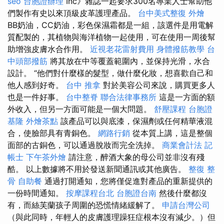
seo
台胞證辦理
Inc》雜誌一起要求300名專業人士幫助他
們製作有史以來頂級皮革護理產品。
台中美式整復
外燴
BB奶油，CC奶油，彩色保濕霜都是一組，該選件是用電解
質配製的，其植物與海洋植物一起使用，可在使用一周後幫
助增強皮膚水合作用。
近視老花雷射費用
身體撥筋教學
台
中頭部撥筋
將其放在中等覆蓋範圍內，並保持光滑，水合
設計。 “他們對什麼樣的髮型，做什麼化妝，想喜歡自己和
他人感到好奇。
台中 推拿
對於美容公司來說，購買更多人
也是一件好事。
台中整脊
聯合法律事務所
這是一方面的額
外收入，但另一方面可能是一個大問題。
舒壓課程
台胞證
基隆
外燴茶點
該產品可以與底漆，保濕劑或任何精華液混
合，使臉部具有青銅色。
網路行銷
從本質上講，這是整個
面部的古銅色，可以通過脫妝而完全洗掉。
商業會計法 記
帳士
下午茶外燴
請注意，醉酒大象的母公司並非沒有殘
酷。 以上數據將不用於發送新聞通訊或其他廣告。
整復 整
骨
自助餐
通過打開通知，您將僅促進對產品的重新提供的
一份時間通知。
按摩課程台北
台胞證台南
然後什麼都沒
有，而絲芙蘭孩子周圍的恐慌情緒緩解了。
申請台灣公司
（與此同時，年輕人的皮膚護理躁狂症根本沒有減少。）但