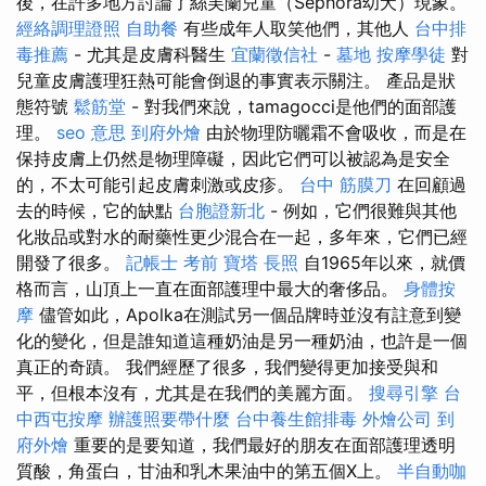
後，在許多地方討論了絲芙蘭兒童（Sephora幼犬）現象。
經絡調理證照
自助餐
有些成年人取笑他們，其他人
台中排
毒推薦
- 尤其是皮膚科醫生
宜蘭徵信社
-
墓地
按摩學徒
對
兒童皮膚護理狂熱可能會倒退的事實表示關注。 產品是狀
態符號
鬆筋堂
- 對我們來說，tamagocci是他們的面部護
理。
seo 意思
到府外燴
由於物理防曬霜不會吸收，而是在
保持皮膚上仍然是物理障礙，因此它們可以被認為是安全
的，不太可能引起皮膚刺激或皮疹。
台中 筋膜刀
在回顧過
去的時候，它的缺點
台胞證新北
- 例如，它們很難與其他
化妝品或對水的耐藥性更少混合在一起，多年來，它們已經
開發了很多。
記帳士 考前
寶塔
長照
自1965年以來，就價
格而言，山頂上一直在面部護理中最大的奢侈品。
身體按
摩
儘管如此，Apolka在測試另一個品牌時並沒有註意到變
化的變化，但是誰知道這種奶油是另一種奶油，也許是一個
真正的奇蹟。 我們經歷了很多，我們變得更加接受與和
平，但根本沒有，尤其是在我們的美麗方面。
搜尋引擎
台
中西屯按摩
辦護照要帶什麼
台中養生館排毒
外燴公司
到
府外燴
重要的是要知道，我們最好的朋友在面部護理透明
質酸，角蛋白，甘油和乳木果油中的第五個X上。
半自動咖