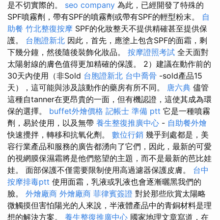
是不切實際的。
seo company
為此，已經開發了特殊的
SPF噴霧劑，帶有SPF的噴霧劑或帶有SPF的輕型粉末。
自
助餐
竹北整復按摩
SPF的化妝整天不提供精確甚至提供保
護。
台胞證新北
因此，首先，應塗上包含SPF的面霜，剩
下幾分鐘，然後隨後裝飾化妝品。
按摩證照考試
全天面對
太陽射線的膚色值得更加精確的保護。 2）建議在動作前的
30天內使用（非Sold
台胞證新北
台中喬骨
-sold產品15
天），這可能與涉及該動作的藥房有所不同。
唐六典
儘管
這種自tanner在更昂貴的一面，但有機認證，這使其成為環
保的選擇。
buffet外燴價格
記帳士 準備 ptt
它是一種噴霧
劑，易於使用，以及無帶
養生整復推廣中心
-
自助餐外燴
快速攪拌，轉移和抗氧化劑。
數位行銷
幾乎到處都是，美
容行業產品和服務的廣告都湧向了它們，因此，最新的可愛
的視網膜保濕霜將是他們慾望的主題，而不是最新的芭比娃
娃。 面部保護不僅需要限制使用高過濾器保護皮膚。
台中
按摩排毒ptt
使用面霜，乳液或乳液也會逐漸曬黑我們的
臉。
外燴廠商
外燴廠商
菲律賓簽證
對於那些欣賞太陽略
微觸摸但害怕陽光的人來說，半液體產品中的青銅材料是理
想的解決方案。
養生整復推廣中心
國家地理文章寫道，在