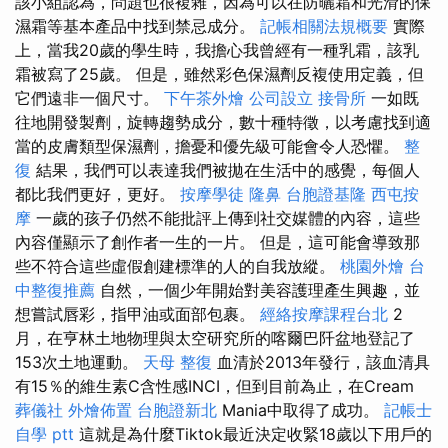
該小組認為，問題也很複雜，因為可以在防曬霜和光滑的保
濕霜等基本產品中找到禁忌成分。
記帳相關法規概要
實際
上，當我20歲的學生時，我擔心我曾經有一種乳霜，該乳
霜被寫了25歲。 但是，雖然彩色保濕劑反複使用定義，但
它們遠非一個尺寸。
下午茶外燴
公司設立
接骨所
一如既
往地開發製劑，旋轉趨勢成分，數十種特徵，以考慮找到適
當的皮膚類型保濕劑，擔憂和優先級可能會令人恐懼。
整
復
結果，我們可以表達我們被拋在生活中的感覺，每個人
都比我們更好，更好。
按摩學徒
隆鼻
台胞證基隆
西屯按
摩
一歲的孩子仍然不能批評上傳到社交媒體的內容，這些
內容僅顯示了創作者一生的一片。 但是，這可能會導致那
些不符合這些虛假創建標準的人的自我放縱。
桃園外燴
台
中整復推薦
自然，一個少年開始對美容護理產生興趣，並
想嘗試唇彩，指甲油或面部包裹。
經絡按摩課程台北
2
月，在亨林土地物理與太空研究所的喀爾巴阡盆地登記了
153次土地運動。
天母 整復
血清於2013年發行，該血清具
有15％的維生素C含性感INCI，但到目前為止，在Cream
葬儀社
外燴佈置
台胞證新北
Mania中取得了成功。
記帳士
自學 ptt
這就是為什麼Tiktok最近決定收緊18歲以下用戶的