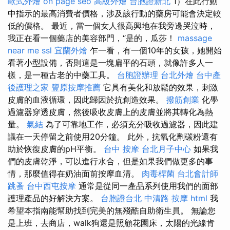
歐式外燴
on page seo
高級外燴
台胞證新北
1）在此行動
中指示的最高消費者價格，涉及該行動的藥房可能會決定較
低的價格。 最近，當一個女人很高興地在我旁邊哭泣時，
我正在看一個藥店的美容部門，“是的，瓜莎！
massage
near me
ssl
宜蘭外燴
乍一看，有一個10年的女孩，她開始
看著小型設備，否則這是一塊扁平的石頭，就像許多人一
樣，是一種古老的中藥工具。
台胞證辦理
台北外燴
台中產
後護理之家
豐原按摩推薦
它具有美化和放鬆的效果，刺激
皮膚的血液循環，因此歸因於抗創造效果。
撥筋創業
化學
過濾器穿透皮膚，然後吸收皮膚上的皮膚並將其轉化為熱
量。
氣結
為了可靠地工作，必須充分吸收過濾器，因此建
議在一天停留之前使用20分鐘。 此外，抗氧化劑碳粉還有
助於恢復皮膚的pH平衡。
台中 按摩
台北月子中心
如果我
們的皮膚乾淨，可以進行水合，但是如果我們做更多的事
情，那麼值得在奶油面前按摩血清。
肉毒桿菌
台北會計師
跳蚤
台中西屯按摩
通常是從同一產品系列使用我們的面部
護理產品的好解決方案。
台胞證台北
中清路 按摩
html
我
希望本指南能幫助找到完美的無殘酷自助衛生員。 無論您
是上班，去商店，walk狗還是照顧花園床，太陽的光線肯