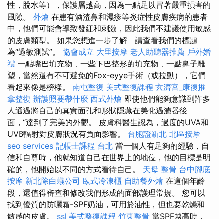
性，脫水等），保護層越高，因為一點足以冒著嚴重損害的
風險。
外燴
在患有酒渣鼻和濕疹等炎症性皮膚疾病的患者
中，他們可能會導致發紅和刺激，因此我們不建議使用敏感
的皮膚類型。 如果您想進一步了解，請查看我們的標題
為“過敏測試”。
協會成立
大里按摩
老人助聽器推薦
戶外婚
禮
一點嘴巴填充物，一些下巴整形的填充物，一點鼻子雕
塑，當然還有不可避免的Fox-eyye手術（或拉動），它們
看起來像是榜樣。
南屯整復
美式整復課程
玄濟宮_康復推
拿整復
辦護照要帶什麼
西式外燴
即使他們能夠意識到許多
人通過將自己的真實面孔和形狀隱藏在美化過濾器後
面，“達到了完美的外觀。 皮膚科醫生認為，過度的UVA和
UVB輻射對皮膚狀況有負面影響。
台胞證新北
北區按摩
seo services
記帳士課程 台北
當一個人有足夠的經驗，自
信和自尊時，他就知道自己在世界上的地位，他的目標是明
確的，他開始以不同的方式看待自己。
天母 整骨
台中腳底
按摩
新北除白蟻公司
臥式冷凍櫃
自助餐外燴
在這個年齡
段，還值得審查和修改我們形成的面部護理常規。 您可以
找到優質的防曬霜-SPF奶油，可用於油性，但也要乾燥和
敏感的皮膚。
ssl
美式整復課程
竹東整骨
當SPF越高時，