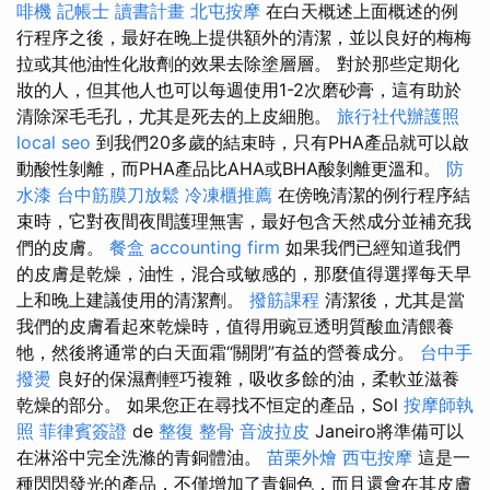
啡機
記帳士 讀書計畫
北屯按摩
在白天概述上面概述的例
行程序之後，最好在晚上提供額外的清潔，並以良好的梅梅
拉或其他油性化妝劑的效果去除塗層層。 對於那些定期化
妝的人，但其他人也可以每週使用1-2次磨砂膏，這有助於
清除深毛毛孔，尤其是死去的上皮細胞。
旅行社代辦護照
local seo
到我們20多歲的結束時，只有PHA產品就可以啟
動酸性剝離，而PHA產品比AHA或BHA酸剝離更溫和。
防
水漆
台中筋膜刀放鬆
冷凍櫃推薦
在傍晚清潔的例行程序結
束時，它對夜間夜間護理無害，最好包含天然成分並補充我
們的皮膚。
餐盒
accounting firm
如果我們已經知道我們
的皮膚是乾燥，油性，混合或敏感的，那麼值得選擇每天早
上和晚上建議使用的清潔劑。
撥筋課程
清潔後，尤其是當
我們的皮膚看起來乾燥時，值得用豌豆透明質酸血清餵養
牠，然後將通常的白天面霜“關閉”有益的營養成分。
台中手
撥燙
良好的保濕劑輕巧複雜，吸收多餘的油，柔軟並滋養
乾燥的部分。 如果您正在尋找不恒定的產品，Sol
按摩師執
照
菲律賓簽證
de
整復 整骨
音波拉皮
Janeiro將準備可以
在淋浴中完全洗滌的青銅體油。
苗栗外燴
西屯按摩
這是一
種閃閃發光的產品，不僅增加了青銅色，而且還會在其皮膚