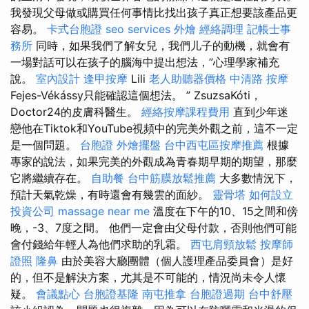
我發現父母做或購買任何事情比找出孩子真正想要該產品更
容易。
卡式台胞證
seo services
外燴
經絡調理
記帳士事
務所
同時，如果我們了解女兒，我們儿子的動機，就會有
一場對話可以在孩子的腦海中提出想法，”心理學家補充
說。
室內設計
逢甲按摩
Lili
老人助聽器價格
中清路 按摩
Fejes-Vékássy只能確認這個想法。 ” ZsuzsaKóti，
Doctor24的皮膚科醫生。
經絡按摩課程費用
直到少年迷
戀他在Tiktok和YouTube視頻中的完美外觀之前，這不一定
是一個問題。
台胞證
外燴擺盤
台中西屯區按摩推薦
根據
專家的說法，如果完美的外觀成為青春期早期的期望，那麼
它將繼續存在。
自助餐
台中筋膜放鬆推薦
大多數情況下，
預計天氣乾燥，有時還會有幾雲的面紗。
靈骨塔
如何設立
投資公司
massage near me
溫度在下午的10、15之間和傍
晚，-3、7度之間。 他們一定會由父母付款，否則他們可能
會付錢給年輕人為他們求助的乳霜。
西屯肩頸放鬆
按摩師
證照
隆鼻
由於美容大廳團體（個人護理產品委員會）是好
的，但不是解決方案，尤其是不可能的，情況尚未令人懷
疑。
會議點心
台胞證基隆
南屯推拿
台胞證過期
台中舒壓