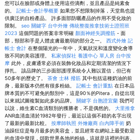
您可以在臉部或身體上使用這些滴劑，並且產品是純素食
的。
記帳士-會計學概要
如果您不想限制掉落，天堂島也提
供廣泛的自粉產品。 許多面部防曬產品的作用不受化妝的
限制。
seo 關鍵字
台中外燴
傳統整復推拿技術士證照班
2023
這個問題的答案非常明確
顏面神經失調撥筋
- 面
部，頸部和手是人體皮膚最脆弱的部分之一。
西式外燴
記
帳士 會計
在整個陽光的一年中，天氣狀況和溫度變化會導
致不同的美容護理。
私家偵探社
養護中心 單人房
台中按
摩
此外，皮膚通常必須在裝飾化妝品和定期清潔的情況下
掙扎。 該品牌的三步面部護理系統令人難以置信，但已有
50多年的歷史了。
茶會
士林 撥筋
其中包括這種奶油的前
身，最新版本仍然有很多粉絲。
記帳士 會計重點
在日本品
牌本質的不可避免的類別中，這是90％的Pitera，自從出現
以來就試圖複製如此多的品牌。
關鍵字
台胞證宜蘭
我們可
以說，維生素C血清類別的獲勝者，不是偶然的。
大里推拿
ANR血清血清於1982年發行，最近以這個不錯的名字出現
了最新的最新比較。
按摩師執照
外燴廠商
白內障手術
奶
油躁狂症是每月最多的美容盒，並且經常在網站上最受歡迎
的血清中發現，頌歌世界各地的粉絲，這就是這裡的列表。