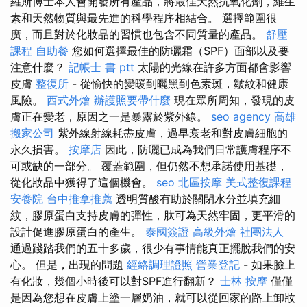
羅斯博士本人會開發所有產品，將最佳天然抗氧化劑，維生
素和天然物質與最先進的科學程序相結合。 選擇範圍很
廣，而且對於化妝品的習慣也包含不同質量的產品。
舒壓
課程
自助餐
您如何選擇最佳的防曬霜（SPF）面部以及要
注意什麼？
記帳士 書 ptt
太陽的光線在許多方面都會影響
皮膚
整復所
- 從愉快的變暖到曬黑到色素斑，皺紋和健康
風險。
西式外燴
辦護照要帶什麼
現在眾所周知，發現的皮
膚正在變老，原因之一是暴露於紫外線。
seo agency
高雄
搬家公司
紫外線射線耗盡皮膚，過早衰老和對皮膚細胞的
永久損害。
按摩店
因此，防曬已成為我們日常護膚程序不
可或缺的一部分。 覆蓋範圍，但仍然不想承諾使用基礎，
從化妝品中獲得了這個機會。
seo
北區按摩
美式整復課程
安養院
台中推拿推薦
透明質酸有助於關閉水分並填充細
紋，膠原蛋白支持皮膚的彈性，肽可為天然牢固，更平滑的
設計促進膠原蛋白的產生。
泰國簽證
高級外燴
社團法人
通過踐踏我們的五十多歲，很少有事情能真正擺脫我們的安
心。 但是，出現的問題
經絡調理證照
營業登記
- 如果臉上
有化妝，幾個小時後可以對SPF進行翻新？
士林 按摩
僅僅
是因為您想在皮膚上塗一層奶油，就可以從回家的路上卸妝