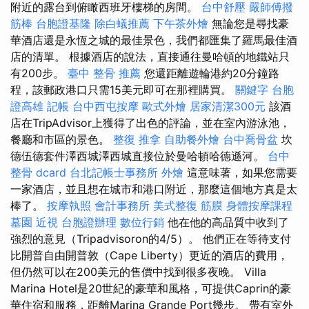
附近的露台到俯瞰西班牙樓梯的房間。
台中舒壓
嚴師傅撥
筋棒
台胞證基隆
除白蟻推薦
下午茶外燴
無論您是尋找豪
華酒店還是永恆之城的最佳景色，我們都匯集了羅馬最佳酒
店的清單。 根據酒店的說法，直接通往曼哈頓的地鐵站只
有200步。
臺中 整骨 推薦
您還距離遊輪港約20分鐘路
程，該郵政港口只需15美元即可在那裡購買。
關鍵字
台胞
證高雄
記帳
台中西屯按摩
歐式外燴
居家清潔300元
該酒
店在TripAdvisor上獲得了出色的評論，並在室內游泳池，
餐廳和市區的景色。
整復 推拿
自助餐外燴
台中喬骨盆
坎
德伍德套件澤西城澤西城直接位於曼哈頓哈德遜河。
台中
整骨 dcard
台北記帳士事務所
外燴
這意味著，如果您需要
一家酒店，並且想在城市和港口附近，那麼這個地方真是太
棒了。
按摩執照
會計事務所
美式整復 筋膜
身體按摩課程
墓園
近視
台胞證辦理
數位行銷
他在他的高品質中收到了
強烈的意見（Tripadvisoron的4/5）。 他們正在等待支付
比開普自由開普敦（Cape Liberty）更近的酒店的費用，
但仍然可以在200美元的售價中找到很多夜晚。 Villa
Marina Hotel是20世紀的豪華和風格，可提供Caprin的豪
華住宿和服務，距離Marina Grande Port幾步。 帶有室外