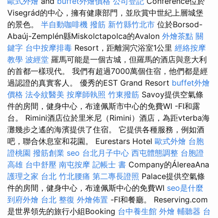
歐式外燴
and
buffet外燴價格
公司登記
Conference位於
Visegrád的中心，擁有健康部門，並欣賞中世紀上層城堡
的景色。
半自動咖啡機
撥筋 新竹縣竹北市
位於Borsod-
Abaúj-Zemplén縣Miskolctapolca的Avalon
外燴茶點
關
鍵字
台中按摩排毒
Resort，距離洞穴浴室1公里
經絡按摩
教學
波經堂
羅馬可能是一個古城，但羅馬的酒店與意大利
的首都一樣現代。 我們有超過7000萬個住宿，他們都是經
過認證的真實客人。 優秀的EST Grand Resort
buffet外燴
價格
法令紋醫美
按摩師執照
竹東撥筋
Savoy提供空氣條
件的房間，健身中心，布達佩斯市中心的免費WI -FI和露
台。 Rimini酒店位於里米尼（Rimini）酒店，為距vterba海
灘幾步之遙的海濱提供了住宿。 它提供各種服務，例如酒
吧，聯合休息室和花園。 Eurestars Hotel
歐式外燴
台胞
證桃園
撥筋創業
seo
台北月子中心
西屯體態調整
台胞證
高雄
台中舒壓
南屯按摩
記帳士 書
Company的ÁlereaAna
護理之家 台北
竹北腰痛
第二專長證照
Palace提供空氣條
件的房間，健身中心，布達佩斯中心的免費WI
seo是什麼
到府外燴
台北 整復
外燴佈置
-FI和餐廳。 Reserving.com
是世界領先的旅行小組Booking
台中養生館
外燴
輔聽器
台