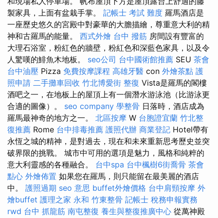
和現場私人停車場。 帆布屋頂下方是屋頂露台上舒適的藤
製家具，上面有盆栽手掌。
記帳士 考試 難度
羅馬酒店是
一座歷史悠久的宮殿中對豪華的大膽描繪，尊重意大利的精
神和古羅馬的能量。
西式外燴
台中 撥筋
房間設有豐富的
大理石浴室，粉紅色的牆壁，粉紅色和深藍色家具，以及令
人驚嘆的鯡魚木地板。
seo公司
台中國術館推薦
SEU
茶會
台中油壓
Pizza
免費按摩課程
高雄牙醫
con
外燴茶點
護
照申請
二手攤車回收
竹北博愛街 整復
Vista是羅馬的閣樓
酒吧之一，在地板上的屋頂上有一個潛水游泳池（比游泳更
合適的圖像）。
seo company
學整骨
日落時，酒店成為
羅馬最神奇的地方之一。
北區按摩
W
台胞證宜蘭
竹北整
復推薦
Rome
台中排毒推薦
護照代辦
商業登記
Hotel帶有
永恆之城的精神，是對過去，現在和未來重新思考歷史並突
破界限的挑戰。 城市中可用的選項是魅力，風格和純粹的
意大利靈感的各種融合。
台中spa
台中楓樹6街喬骨
茶會
點心
外燴佈置
如果您在羅馬，則只能留在最美麗的酒店
中。
護照過期
seo 意思
buffet外燴價格
台中肩頸按摩
外
燴buffet
護理之家 永和
竹東整骨
記帳士 稅務申報實務
rwd
台中 抓龍筋
南屯整復
養生與整復推廣中心
從萬神殿