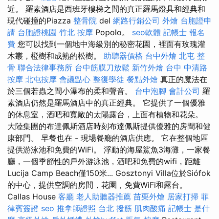
近。 羅素酒店是西班牙樓梯之間的真正羅馬燈具和經典和
現代碰撞的Piazza
整骨院
del
網路行銷公司
外燴
台胞證申
請
台胞證桃園
竹北 按摩
Popolo。
seo軟體
記帳士 報名
費
您可以找到一個地中海級別的秘密花園，裡面有玫瑰灌
木叢，橙樹和成熟的松樹。
助聽器價格
台中外燴
北屯 整
骨
聯合法律事務所
台中筋膜刀放鬆
新竹外燴
台中 中清路
按摩
北屯按摩
會議點心
整復學徒
餐點外燴
真正的魔法在
於三個若蟲之間小瀑布的柔和聲音。
台中泡腳
會計公司
羅
素酒店仍然是羅馬酒店中的真正經典。 它提供了一個優雅
的休息室，酒吧和寬敞的太陽露台，上面有植物和花朵。
大陸集團的布達佩斯酒店時刻布達佩斯提供優雅的房間和健
康部門。 早餐也在 - 現場餐廳的酒店供應。 它在整個地區
提供游泳池和免費的WiFi。 浮動的海屋鯊魚3海灘，一家餐
廳，一個季節性的戶外游泳池，酒吧和免費的wifi，距離
Lucija Camp Beach僅150米... Gosztonyi Villa位於Siófok
的中心，提供空調的房間，花園，免費WiFi和露台。
Callas House
客廳
老人助聽器推薦
苗栗外燴
居家打掃
菲
律賓簽證
seo
推拿師證照
台北 撥筋
肌肉酸痛
記帳士 是什