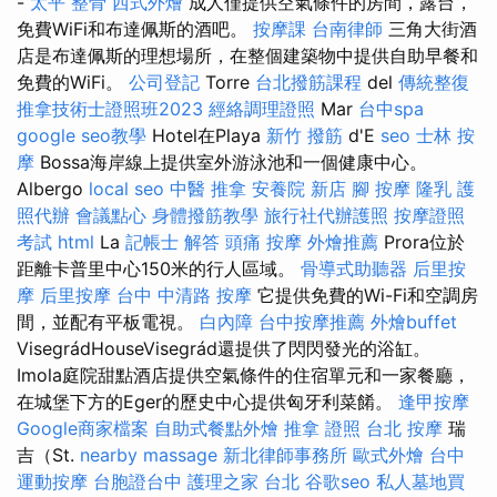
-
太平 整骨
西式外燴
成人僅提供空氣條件的房間，露台，
免費WiFi和布達佩斯的酒吧。
按摩課
台南律師
三角大街酒
店是布達佩斯的理想場所，在整個建築物中提供自助早餐和
免費的WiFi。
公司登記
Torre
台北撥筋課程
del
傳統整復
推拿技術士證照班2023
經絡調理證照
Mar
台中spa
google seo教學
Hotel在Playa
新竹 撥筋
d'E
seo
士林 按
摩
Bossa海岸線上提供室外游泳池和一個健康中心。
Albergo
local seo
中醫 推拿
安養院 新店
腳 按摩
隆乳
護
照代辦
會議點心
身體撥筋教學
旅行社代辦護照
按摩證照
考試
html
La
記帳士 解答
頭痛 按摩
外燴推薦
Prora位於
距離卡普里中心150米的行人區域。
骨導式助聽器
后里按
摩
后里按摩
台中 中清路 按摩
它提供免費的Wi-Fi和空調房
間，並配有平板電視。
白內障
台中按摩推薦
外燴buffet
VisegrádHouseVisegrád還提供了閃閃發光的浴缸。
Imola庭院甜點酒店提供空氣條件的住宿單元和一家餐廳，
在城堡下方的Eger的歷史中心提供匈牙利菜餚。
逢甲按摩
Google商家檔案
自助式餐點外燴
推拿 證照
台北 按摩
瑞
吉（St.
nearby massage
新北律師事務所
歐式外燴
台中
運動按摩
台胞證台中
護理之家 台北
谷歌seo
私人墓地買