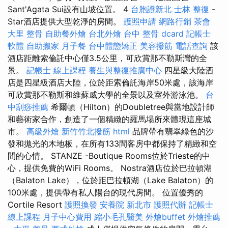
Sant'Agata Sui設有山坡位置。 4
台胞證新北
士林 整復
-
Star酒店提供大型乾淨的房間。
護照申請
網路行銷
茶會
大里 整骨
自助餐外燴
台北外燴
台中 整骨 dcard
記帳士
軟體
自助搬家
月子餐
台中體態矯正
美容撥筋
電話查詢
該
酒店距離索倫託中心僅3.5公里，可欣賞那不勒斯灣的全
景。
記帳士 線上課程
養生與整復推廣中心
四星級大陸酒
店是四星級酒店大陸，位於距索倫託海岸50米處，該海岸
可欣賞那不勒斯和維蘇威大學的全景以及室外游泳池。
台
中刮痧推薦
希爾頓（Hilton）的Doubletree與當地設計師
和藝術家合作，創造了一個精緻的羅馬場所來體現這座城
市。
高級外燴
新竹竹北撥筋
html
品牌帶有翡翠綠色的沙
發和拋光的木地板，在所有133間客房中都保持了精緻和空
間的心情。 STANZE -Boutique Rooms位於Trieste的中
心，提供免費的WiFi Rooms。 Nostra酒店位於巴拉頓湖
（Balaton Lake），位於距巴拉頓湖（Lake Balaton）的
100米處，提供帶有私人陽台的現代房間。 位置優秀的
Cortile Resort
護照換發
安養院 新北市
護照代辦
記帳士
線上課程
月子中心費用
縮小毛孔醫美
外燴buffet
外燴推薦