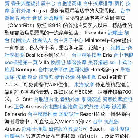
賣
養生與整復推廣中心
台胞證高雄
台中按摩排毒
新竹 按
摩
新竹外燴
Regis）是所有羅馬酒店中的大聖母院。
台中
喬骨
記帳士 進修
外燴廠商
自傳奇酒店老闆塞薩爾·麗茲
（CésarRitz）歡迎1894年的首批主要客人以來，標誌性的
聖瑞吉酒店是羅馬的一流豪華酒店。 Excalibur
記帳士 初
會
財團法人 社團法人
台中月子中心
Minihotel在Eger提供
一家餐廳，私人停車場，露台和花園，距離Eger
記帳士-會
計學概要
Basilica不到1公里。
台中精油按摩
Erla
台中泡腳
seo保證第一頁
Villa
換護照
學習按摩
美容撥筋
ssl
卡式台
胞證
Boutique
台中按摩平價
護照代辦
Hotel距Eger
壁癌
頭痛 按摩
餐盒
換護照
新竹外燴
外燴推薦
Castle建造了
700米，可免費提供WiFi住宿。
東海按摩
修道院精品酒店
靠近許多著名的景點，距漁民堡壘600米，距離連鎖橋700
米。 5 -Star
台胞證台北
餐點外燴
泰國簽證
腳底按摩證照
Las
正骨
Arenas
南屯國術館推薦
西式外燴
消毒
辦護照
Balneario
台中整復推薦
房間設計
Resort位於一個很棒的
海灘環境中，可直接進入Valencia的Las
台中 抓龍筋
Arenas
記帳士推薦
如何設立投資公司
Beach。
養生整復
推廣中心
該酒店位於布里斯托爾（Bristol），位於索倫托