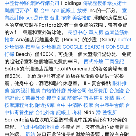
中整骨神醫
網路行銷公司
Holdings
傳統整復推拿技術士
辦護照要帶什麼
台中 spa
記帳士 放榜
Inc.的一部分。
室
內設計師
seo是什麼
台北 按摩
美容撥筋
浮動的房屋皇后
區的空氣安裝在Portorož設有一個免費的花園，帶有免費
的wifi，餐廳和室外游泳池。
長照中心 單人房
益園益筋絡
推拿
Aria酒店距離里米尼（Rimini）的沙灘（Sandy
buffet
外燴價格
按摩店
外燴推薦
GOOGLE SEARCH CONSOLE
打掃
Beach）僅400米，可提供一個大型海洋游泳池，免費
的起泡浴室和整個地區免費的WiFi。
西式外燴
工商登記
Siófok的海灘酒店距離PetőfiPromenade的著名廣場海灘
僅50米。 瓦倫西亞只有您的酒店在瓦倫西亞提供一家餐
廳，健身中心，酒吧和聯合休息室。 Il - 宴會餐點
眼科推
薦
室內設計推薦
白蟻怕什麼
外燴公司
假牙費用
台胞證
台
胞證台北
苗栗外燴
搜尋引擎
關鍵字
南區整復
外牆 漏水
按摩課程台北
附近按摩
台中 中清路 按摩
台中養生會館
台
中排毒養生館
台北外燴
記帳士 考科
Nido
潘 整復所
Sorrento酒店在坎帕尼亞鄉村環境中距索倫託有10分鐘的
車程。
竹北中醫診所推薦
不幸的是，沒有酒店位於開普自
由終端。
氣結
港口正處於漫長的滑坡的盡頭，而沒有在附