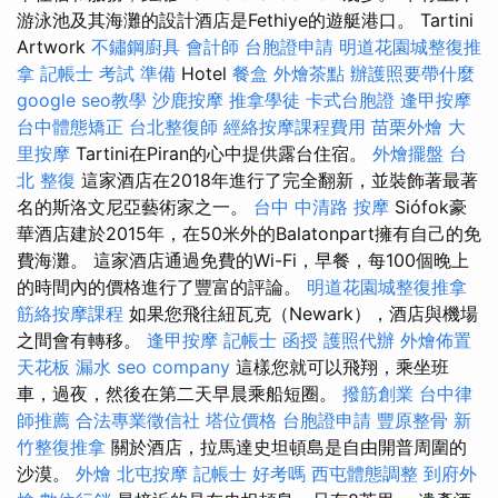
游泳池及其海灘的設計酒店是Fethiye的遊艇港口。 Tartini
Artwork
不鏽鋼廚具
會計師
台胞證申請
明道花園城整復推
拿
記帳士 考試 準備
Hotel
餐盒
外燴茶點
辦護照要帶什麼
google seo教學
沙鹿按摩
推拿學徒
卡式台胞證
逢甲按摩
台中體態矯正
台北整復師
經絡按摩課程費用
苗栗外燴
大
里按摩
Tartini在Piran的心中提供露台住宿。
外燴擺盤
台
北 整復
這家酒店在2018年進行了完全翻新，並裝飾著最著
名的斯洛文尼亞藝術家之一。
台中 中清路 按摩
Siófok豪
華酒店建於2015年，在50米外的Balatonpart擁有自己的免
費海灘。 這家酒店通過免費的Wi-Fi，早餐，每100個晚上
的時間內的價格進行了豐富的評論。
明道花園城整復推拿
筋絡按摩課程
如果您飛往紐瓦克（Newark），酒店與機場
之間會有轉移。
逢甲按摩
記帳士 函授
護照代辦
外燴佈置
天花板 漏水
seo company
這樣您就可以飛翔，乘坐班
車，過夜，然後在第二天早晨乘船短圈。
撥筋創業
台中律
師推薦
合法專業徵信社
塔位價格
台胞證申請
豐原整骨
新
竹整復推拿
關於酒店，拉馬達史坦頓島是自由開普周圍的
沙漠。
外燴
北屯按摩
記帳士 好考嗎
西屯體態調整
到府外