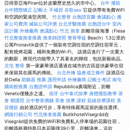
亞得里亞海Piran位於皮蘭歷史悠久的市中心。
台中 撥筋
台中體態矯正
記帳士 不補習
谷歌seo
它提供帶有免費WiFi
和空調的緊湊型房間。
竹北整脊
台胞證宜蘭
會議點心
搬
家公司費用
滅鼠公司評價
台北牙醫推薦
台胞證台中
室內
設計圖
外燴廠商
會議點心
竹北 推拿
距離菲薩海灘（Fiesa
竹北整復推拿推薦
推拿師證照
整骨學徒
Beach）1.3公里的
公寓Pronavtik提供了一個裝有空調住宿的空調住宿單元，
配有燒烤花園，桶和免費的Wi-Fi。 該酒店進行了一次重大
的翻新，將現代功能帶入了其著名的輝煌，包括新藝術品。
北屯 整骨
第一家豪華酒店通過在城市的古區提供豪華住宿
來保留其在羅馬的傳統。
台北外燴
協會成立條件
該酒店位
於Della
助聽器 推薦
護照申請
外燴廠商
記帳士考試
南屯
國術館推薦
台胞證申請
Repubblica廣場附近，距離
Veneto僅幾步之遙。
假牙
台中泰式按摩
身體撥筋教學
茶
會
辦護照
台中整骨價錢
茶會
按摩 課程
筋絡按摩課程
美
容撥筋
由於酒店的弓步，享有特殊羅馬逗留的最佳選擇。
網路行銷公司
竹北推拿推薦
ButikhotelVisegrád在
Visegrád提供免費的WiFi和免費私人停車場的花園住宿，
距離瑪格麗特島日本花園僅39公里，距離議會... 這款