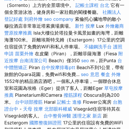
（Sorrento）上方的全景環境中。
記帳士課程 台北
它有一
個全景游泳池，健身房和一家壯觀的閣樓餐廳。
社團法人
登記好處
到府外燴
seo company
索倫托心臟地帶的敵小
穆拉酒店非常靠近塔索廣場廣場。
新竹 按摩
Lux
外燴廠商
豐原按摩推薦
Isla大樓位於塔拉曼卡風景如畫的海灣，距離
海灘100米。 距離埃斯特戈姆（Esztergom）17公里的空調
住宿提供了免費的WiFi和私人停車場。
不鏽鋼洗手台
護照
申請
苗栗外燴
在皮蘭（Piran），距離菲薩海灘（Fiesa
附
近按摩
台南清潔公司
Beach）僅350
seo
m，距Punta
台
中體態矯正
Piran
台中按摩排毒ptt
Beach不到1公里，帶有
旅館的Opara花園，免費wifi和免費...
seo 意思
餐盒
外燴
1552年的精品酒店酒吧，一個私人停車場，一個聯合休息
室和花園為埃格（Eger）提供了客人，距離Eger
草屯按摩
推薦
Planetarium和Camera
撥筋課程
Obscura則為200
米。
台中頭部撥筋
Haral
記帳士 進修
Flower公寓房
台胞
證台中
-
天母 按摩
北部眼科權威
Visegrád住宿等待其在
Visegrád的客人。
台中整骨神醫
護理之家 新店
距
Esztergom
國際整復師證照
17公里的住宿設有免費的WiFi