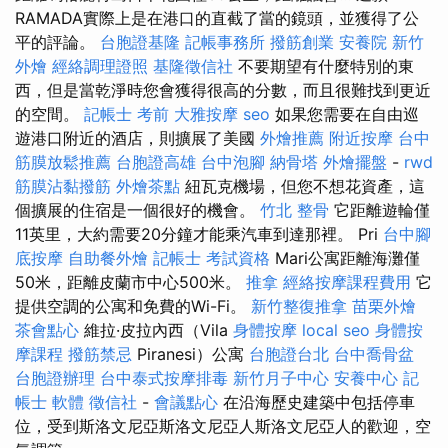
RAMADA實際上是在港口的直截了當的鏡頭，並獲得了公
平的評論。
台胞證基隆
記帳事務所
撥筋創業
安養院
新竹
外燴
經絡調理證照
基隆徵信社
不要期望有什麼特別的東
西，但是當乾淨時您會獲得很高的分數，而且很難找到更近
的空間。
記帳士 考前
大雅按摩
seo
如果您需要在自由巡
遊港口附近的酒店，則擴展了美國
外燴推薦
附近按摩
台中
筋膜放鬆推薦
台胞證高雄
台中泡腳
納骨塔
外燴擺盤
-
rwd
筋膜沾黏撥筋
外燴茶點
紐瓦克機場，但您不想花資產，這
個擴展的住宿是一個很好的機會。
竹北 整骨
它距離遊輪僅
11英里，大約需要20分鐘才能乘汽車到達那裡。 Pri
台中腳
底按摩
自助餐外燴
記帳士 考試資格
Mari公寓距離海灘僅
50米，距離皮蘭市中心500米。
推拿
經絡按摩課程費用
它
提供空調的公寓和免費的Wi-Fi。
新竹整復推拿
苗栗外燴
茶會點心
維拉·皮拉內西（Vila
身體按摩
local seo
身體按
摩課程
撥筋禁忌
Piranesi）公寓
台胞證台北
台中喬骨盆
台胞證辦理
台中泰式按摩排毒
新竹月子中心
安養中心
記
帳士 軟體
徵信社
-
會議點心
在沿海歷史建築中包括停車
位，受到斯洛文尼亞斯洛文尼亞人斯洛文尼亞人的歡迎，空