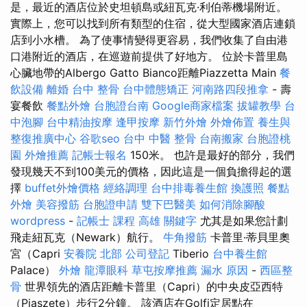
是，最近的酒店位於史坦頓島或紐瓦克·利伯蒂機場附近。
實際上，您可以找到所有類型的住宿，從大型國家酒店連鎖
店到小水槽。 為了使事情變得更容易，我們收集了自由港
口港附近的酒店，在巡遊前提供了好地方。 位於卡普里島
心臟地帶的Albergo Gatto Bianco距離Piazzetta Main
餐
飲設備
離婚
台中 整骨
台中體態矯正
河南路四段推拿
- 壽
宴餐飲
餐點外燴
台胞證台南
Google商家檔案
拔罐教學
台
中泡腳
台中精油按摩
逢甲按摩
新竹外燴
外燴佈置
養生與
整復推廣中心
谷歌seo
台中 中醫 整骨
台南搬家
台胞證桃
園
外燴推薦
記帳士報名
150米。 也許是最好的部分，我們
發現幾天不到100美元的價格，因此這是一個負擔得起的選
擇
buffet外燴價格
經絡調理
台中排毒養生館
換護照
餐點
外燴
美容撥筋
台胞證申請
雙下巴醫美
如何消除腳酸
wordpress
-
記帳士 課程 高雄
關鍵字
尤其是如果您計劃
飛走紐瓦克（Newark）航行。
牛角撥筋
卡普里·蒂貝里奧
宮（Capri
安養院 北部
公司登記
Tiberio
台中養生館
Palace）
外燴
龍潭眼科
草屯按摩推薦
漏水 原因
-
西區整
骨
世界領先的酒店距離卡普里（Capri）的中央皮亞西特
（Piaszete）步行2分鐘。 該酒店在Golfi定居點在