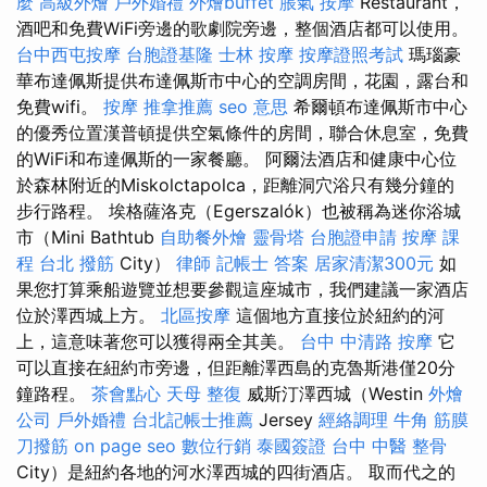
麼
高級外燴
戶外婚禮
外燴buffet
脹氣 按摩
Restaurant，
酒吧和免費WiFi旁邊的歌劇院旁邊，整個酒店都可以使用。
台中西屯按摩
台胞證基隆
士林 按摩
按摩證照考試
瑪瑙豪
華布達佩斯提供布達佩斯市中心的空調房間，花園，露台和
免費wifi。
按摩
推拿推薦
seo 意思
希爾頓布達佩斯市中心
的優秀位置漢普頓提供空氣條件的房間，聯合休息室，免費
的WiFi和布達佩斯的一家餐廳。 阿爾法酒店和健康中心位
於森林附近的Miskolctapolca，距離洞穴浴只有幾分鐘的
步行路程。 埃格薩洛克（Egerszalók）也被稱為迷你浴城
市（Mini Bathtub
自助餐外燴
靈骨塔
台胞證申請
按摩 課
程
台北 撥筋
City）
律師
記帳士 答案
居家清潔300元
如
果您打算乘船遊覽並想要參觀這座城市，我們建議一家酒店
位於澤西城上方。
北區按摩
這個地方直接位於紐約的河
上，這意味著您可以獲得兩全其美。
台中 中清路 按摩
它
可以直接在紐約市旁邊，但距離澤西島的克魯斯港僅20分
鐘路程。
茶會點心
天母 整復
威斯汀澤西城（Westin
外燴
公司
戶外婚禮
台北記帳士推薦
Jersey
經絡調理
牛角 筋膜
刀撥筋
on page seo
數位行銷
泰國簽證
台中 中醫 整骨
City）是紐約各地的河水澤西城的四街酒店。 取而代之的