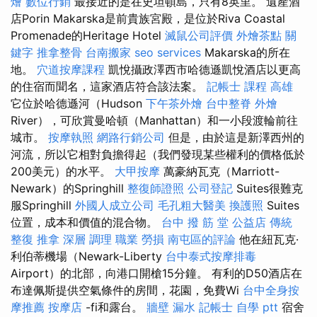
燴
數位行銷
最接近的是在史坦頓島，只有8英里。 遺產酒
店Porin Makarska是前貴族宮殿，是位於Riva Coastal
Promenade的Heritage Hotel
滅鼠公司評價
外燴茶點
關
鍵字
推拿整骨
台南搬家
seo services
Makarska的所在
地。
穴道按摩課程
凱悅攝政澤西市哈德遜凱悅酒店以更高
的住宿而聞名，這家酒店符合該法案。
記帳士 課程 高雄
它位於哈德遜河（Hudson
下午茶外燴
台中整脊
外燴
River），可欣賞曼哈頓（Manhattan）和一小段渡輪前往
城市。
按摩執照
網路行銷公司
但是，由於這是新澤西州的
河流，所以它相對負擔得起（我們發現某些權利的價格低於
200美元）的水平。
大甲按摩
萬豪納瓦克（Marriott-
Newark）的Springhill
整復師證照
公司登記
Suites很難克
服Springhill
外國人成立公司
毛孔粗大醫美
換護照
Suites
位置，成本和價值的混合物。
台中 撥 筋 堂 公益店 傳統
整復 推拿 深層 調理 職業 勞損 南屯區的評論
他在紐瓦克·
利伯蒂機場（Newark-Liberty
台中泰式按摩排毒
Airport）的北部，向港口開槍15分鐘。 有利的D50酒店在
布達佩斯提供空氣條件的房間，花園，免費Wi
台中全身按
摩推薦
按摩店
-fi和露台。
牆壁 漏水
記帳士 自學 ptt
宿舍