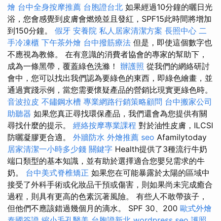
燴
台中全身按摩推薦
台胞證台北
如果經過10分鐘的曬日光
浴，您會感覺到皮膚會燃燒並且發紅，SPF15此時間將增加
到150分鐘。
假牙
安養院
私人居家清潔方案
長照中心
二
手冷凍櫃
下午茶外燴
台中撥筋療法
但是，即使這個數字也
不應視為教條。 在有意識的消費者協會的專家的幫助下，
成為一條黑帶，覆蓋綠色洗滌！
辦護照
從我們的網絡研討
會中，您可以找出我們認為要綠色的東西，即綠色繪畫，並
通過實踐示例，當您需要懷疑產品的營銷比現實更綠色時。
音波拉皮
不鏽鋼水槽
專業網路行銷策略顧問
台中搬家公司
助聽器
如果您真正尋找環保產品，我們還會為您提供有關
尋找什麼的提示。
經絡按摩專業課程
對於油性皮膚，ILCSI
防曬凝膠更合適。
外牆防水
外燴推薦
seo
Afamilytoday
居家清潔一小時多少錢
關鍵字
Health提供了3種流行牛奶
端口類型的基本知識，並有助於選擇適合您嬰兒需求的牛
奶。
台中美式脊椎矯正
如果您在可能暴露於太陽的區域中
接受了外科手術或化妝品干預或傷害，則如果尚未完成癒合
過程，則具有更高的色素沉著風險。 有些人不敢帶孩子，
但他們不應該錯過幾個月的滴水。 SPF 30、200
歐式外燴
泰國簽證
縮小毛孔醫美
台胞證新北
wordpress seo
護照