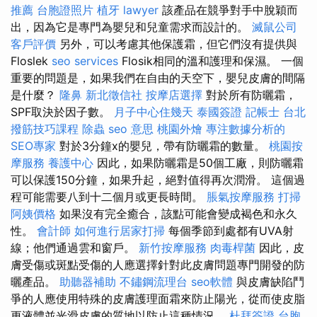
推薦
台胞證照片
植牙
lawyer
該產品在競爭對手中脫穎而
出，因為它是專門為嬰兒和兒童需求而設計的。
滅鼠公司
客戶評價
另外，可以考慮其他保護霜，但它們沒有提供與
Floslek
seo services
Flosik相同的溫和護理和保濕。 一個
重要的問題是，如果我們在自由的天空下，嬰兒皮膚的間隔
是什麼？
隆鼻
新北徵信社
按摩店選擇
對於所有防曬霜，
SPF取決於因子數。
月子中心住幾天
泰國簽證
記帳士
台北
撥筋技巧課程
除蟲
seo 意思
桃園外燴
專注數據分析的
SEO專家
對於3分鐘x的嬰兒，帶有防曬霜的數量。
桃園按
摩服務
養護中心
因此，如果防曬霜是50個工廠，則防曬霜
可以保護150分鐘，如果升起，絕對值得再次潤滑。 這個過
程可能需要八到十二個月或更長時間。
脹氣按摩服務
打掃
阿姨價格
如果沒有完全癒合，該點可能會變成褐色和永久
性。
會計師
如何進行居家打掃
每個季節到處都有UVA射
線；他們通過雲和窗戶。
新竹按摩服務
肉毒桿菌
因此，皮
膚受傷或斑點受傷的人應選擇針對此皮膚問題專門開發的防
曬產品。
助聽器補助
不鏽鋼流理台
seo軟體
與皮膚缺陷鬥
爭的人應使用特殊的皮膚護理面霜來防止陽光，從而使皮脂
更液體並光滑皮膚的質地以防止這種情況。
杜拜簽證
台胞