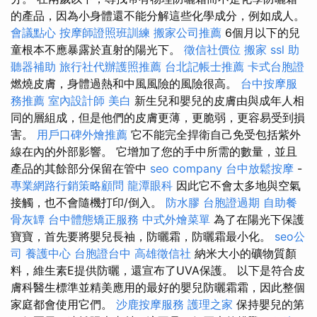
的產品，因為小身體還不能分解這些化學成分，例如成人。
會議點心
按摩師證照班訓練
搬家公司推薦
6個月以下的兒
童根本不應暴露於直射的陽光下。
徵信社價位
搬家
ssl
助
聽器補助
旅行社代辦護照推薦
台北記帳士推薦
卡式台胞證
燃燒皮膚，身體過熱和中風風險的風險很高。
台中按摩服
務推薦
室內設計師
美白
新生兒和嬰兒的皮膚由與成年人相
同的層組成，但是他們的皮膚更薄，更脆弱，更容易受到損
害。
用戶口碑外燴推薦
它不能完全捍衛自己免受包括紫外
線在內的外部影響。 它增加了您的手中所需的數量，並且
產品的其餘部分保留在管中
seo company
台中放鬆按摩
-
專業網路行銷策略顧問
龍潭眼科
因此它不會太多地與空氣
接觸，也不會隨機打印/倒入。
防水膠
台胞證過期
自助餐
骨灰罈
台中體態矯正服務
中式外燴菜單
為了在陽光下保護
寶寶，首先要將嬰兒長袖，防曬霜，防曬霜最小化。
seo公
司
養護中心
台胞證台中
高雄徵信社
納米大小的礦物質顏
料，維生素E提供防曬，還宣布了UVA保護。 以下是符合皮
膚科醫生標準並精美應用的最好的嬰兒防曬霜霜，因此整個
家庭都會使用它們。
沙鹿按摩服務
護理之家
保持嬰兒的第