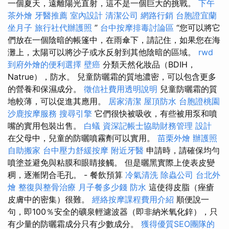
一個夏天，遠離陽光直射，這不是一個巨大的挑戰。
下午
茶外燴
牙醫推薦
室內設計
清潔公司
網路行銷
台胞證宜蘭
坐月子
旅行社代辦護照
”
台中按摩排毒討論區
“您可以將它
們放在一個陰暗的帳篷中，在雨傘下，請記住，如果您在海
灘上，太陽可以將沙子或水反射到其他陰暗的區域。
rwd
到府外燴的便利選擇
壁癌
分類天然化妝品（BDIH，
Natrue），防水。 兒童防曬霜的質地濃密，可以包含更多
的營養和保濕成分。
徵信社費用透明說明
兒童防曬霜的質
地較薄，可以促進其應用。
居家清潔
屋頂防水
台胞證桃園
沙鹿按摩服務
搜尋引擎
它們很快被吸收，有些被用泵和噴
嘴的實用包裝出售。
白蟻
資深記帳士協助財務管理
設計
在父母中，兒童的防曬噴霧劑可以實用。
苗栗外燴
辦護照
自助搬家
台中壓力舒緩按摩
附近牙醫
申請時，請確保均勻
噴塗並避免與粘膜和眼睛接觸。 但是曬黑實際上使表皮變
稠，逐漸閉合毛孔。 - 餐飲預算
冷氣清洗
除蟲公司
台北外
燴
整復與整骨治療
月子餐多少錢
防水
這使得皮脂（痤瘡
皮膚中的密集）很難。
經絡按摩課程費用介紹
順便說一
句，即100％安全的礦泉輕濾波器（即非納米氧化鋅），只
有少量的防曬霜成分只有少數成分。
獲得優質SEO團隊的