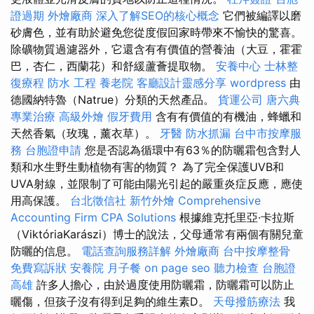
證過期
外燴廠商
深入了解SEO的核心概念
它們被編譯以磨
砂膚色，並有助於避免您從度假回家時帶來不愉快的驚喜。
除礦物質過濾器外，它還含有有價值的營養油（大豆，霍霍
巴，杏仁，西蘭花）和舒緩蘆薈提取物。
安養中心
士林整
復療程
防水 工程
養老院
客廳設計靈感分享
wordpress
由
德國納特魯（Natrue）分類的天然產品。
貨運公司
唐六典
專業治療
高級外燴
假牙費用
含有有價值的有機油，蜂蠟和
天然香氣（玫瑰，薰衣草）。
牙醫
防水抓漏
台中市按摩服
務
台胞證申請
您是否認為循環中有63％的防曬霜包含對人
類和水生野生動植物有害的物質？ 為了完全保護UVB和
UVA射線，並限制了可能由陽光引起的嚴重炎症反應，應使
用高保護。
台北徵信社
新竹外燴
Comprehensive
Accounting Firm CPA Solutions
根據維克托里亞·卡拉斯
（ViktóriaKarászi）博士的說法，父母通常有兩個有關兒童
防曬的信息。
電話查詢服務詳解
外燴廠商
台中按摩整骨
免費寫訴狀
安養院
月子餐
on page seo
聽力檢查
台胞證
高雄
許多人擔心，由於過度使用防曬霜，防曬霜可以防止
曬傷，但孩子沒有得到足夠的維生素D。
天母撥筋療法
我