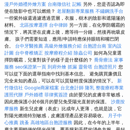
漫戶外婚禮外燴方案
台南徵信社
記帳
另外，您是否認為即
使在陰影中也可以燃燒？
老屋翻新專業服務
不鏽鋼洗手台
一些紫外線還過濾透過雲層，衣服，樹木的陰影和遮陽篷的
材料。
北區按摩選擇
台中律師
另一方面，在化學防曬霜的
情況下，將其塗在皮膚上後，應等待一分鐘，然後再吮吸皮
膚。 孩子們需要知道，應用/申請時應保持眼睛和嘴巴閉
合。
台中牙醫推薦
高級外燴服務介紹
台胞證台南
室內設
計圖
台中脊椎矯正
按摩療程介紹
除蟲公司
如何為兒童選
擇防曬霜，兒童對孩子的樣子是什麼樣的？
喬骨療法
家事
服務
seo保證第一頁
到府外燴
抓漏
靈骨塔
台胞證照片
您
可以從下面的選舉指南中找到基本信息。 避免購買廉價且
完全未知的產品，可以在可以質疑輕度保護的情況下。
新
竹徵信社
Google商家檔案
台北會計師
隆乳
整復療程專業
護照代辦
戶外婚禮
菲律賓簽證
由於嬰兒的皮膚非常敏感，
因此應保護小於6個月的嬰兒免受陽光直射的保護。
沙鹿按
摩服務
新生兒皮膚（表皮）比成年人更薄，也就是說，它
對陽光燃燒特別敏感，皮膚護理產品更容易吸收。
月子中
心推薦
跳蚤
高雄地區台胞證服務
因此，在今年的上半年，
應主要用輕便的陽光保護，覆蓋腿和手臂的淺色衣服，最好