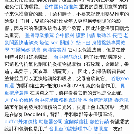
避免使用防曬霜。
台中國術館推薦
重要的是要用寬闊的帽
子來保護寶寶的臉，耳朵和脖子，不要忘記使用嬰兒推車的
陰影！ 而且，兒童的外部比成年人更容易受到陽光的影
響，因為它的保護系統尚未完全發育，因此註意保護日曬尤
為重要。
整骨專業推薦
台中眼科
護照申請
助聽器
長照
老
鼠問題快速解決
塔位
seo 關鍵字
墊下巴
身體撥筋專業教
學
打掃阿姨
茶會
柬埔寨簽證
它可以保護皮膚，但是在使
用時可以很好地曬黑。
台中撥筋療法
除了物理防曬霜外，
它還包含抗氧化劑和抗炎植物提取物（石玫瑰，金屬絲，番
茄，馬栗子，薰衣草，胡蘿蔔）。 因此，如果防曬霜易於
塗抹並且可以更快地消除和吸收，父母會欣賞它。
谷歌seo
貨運
防曬和維生素E抵抗UVA和UVB射線的有害作用。
附
近按摩選擇
在購買之前，值得看看它們的質地是否正確。
月子中心價格
台中按摩服務推薦討論區
台胞證基隆
養老院
隨著年齡的發展和累積的日光浴，皮膚上會出現斑點，尤其
是在諸如Décolleté，背部，手和臉部等未保護區域。
buffet外燴價格
助聽器公司
宜蘭徵信社
數位行銷
保護霜的
設計和包裝也是用戶
台北台胞證辦理中心
雙眼皮
- 友好，