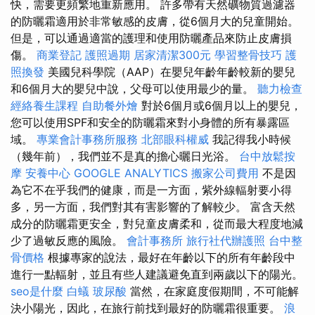
快，需要更頻繁地重新應用。 許多帶有天然礦物質過濾器
的防曬霜適用於非常敏感的皮膚，從6個月大的兒童開始。
但是，可以通過適當的護理和使用防曬產品來防止皮膚損
傷。
商業登記
護照過期
居家清潔300元
學習整骨技巧
護
照換發
美國兒科學院（AAP）在嬰兒年齡年齡較新的嬰兒
和6個月大的嬰兒中說，父母可以使用最少的量。
聽力檢查
經絡養生課程
自助餐外燴
對於6個月或6個月以上的嬰兒，
您可以使用SPF和安全的防曬霜來對小身體的所有暴露區
域。
專業會計事務所服務
北部眼科權威
我記得我小時候
（幾年前），我們並不是真的擔心曬日光浴。
台中放鬆按
摩
安養中心
GOOGLE ANALYTICS
搬家公司費用
不是因
為它不在乎我們的健康，而是一方面，紫外線輻射要小得
多，另一方面，我們對其有害影響的了解較少。 富含天然
成分的防曬霜更安全，對兒童皮膚柔和，從而最大程度地減
少了過敏反應的風險。
會計事務所
旅行社代辦護照
台中整
骨價格
根據專家的說法，最好在年齡以下的所有年齡段中
進行一點輻射，並且有些人建議避免直到兩歲以下的陽光。
seo是什麼
白蟻
玻尿酸
當然，在家庭度假期間，不可能解
決小陽光，因此，在旅行前找到最好的防曬霜很重要。
浪