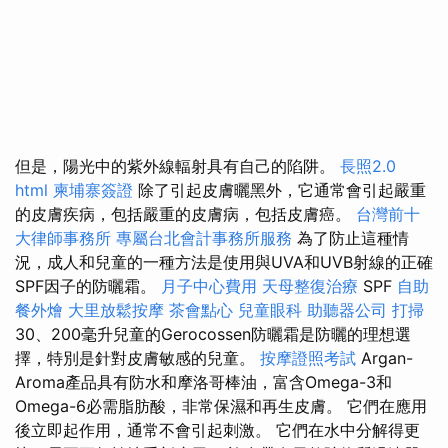
但是，陽光中的紫外線輻射具有自己的陷阱。
長照2.0
html
柬埔寨簽證
除了引起皮膚曬黑外，它通常會引起嚴重
的皮膚疾病，包括嚴重的皮膚病，包括皮膚癌。
台灣前十
大律師事務所
專屬台北會計事務所服務
為了防止這種情
況，成人和兒童的一種方法是使用與UVA和UVB射線的正確
SPF因子的防曬霜。
月子中心費用
天母整復治療
SPF
自助
餐外燴
大里放鬆按摩
茶會點心
兒童眼科
助聽器公司
打掃
30、200毫升兒童的Gerocossen防曬霜是防曬的理想選
擇，特別是針對皮膚敏感的兒童。
按摩證照考試
Argan-
Aroma產品具有防水和摩洛哥棒油，富含Omega-3和
Omega-6必需脂肪酸，非常保濕和再生皮膚。 它們在應用
後立即起作用，通常不會引起刺激。 它們在水中分解得更