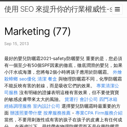
使用 SEO 來提升你的行業權威性-seo
Marketing (77)
Sep 15, 2013
最好的嬰兒防曬霜2021-safety防曬嬰兒 重要的是，您必須
有一個至少有50個SPF因素的徹底，徹底潤滑的嬰兒，如果
小汗水或海灘，您將每2個小時將孩子應用於防曬霜。
外燴
殺蟑螂
seo優化
清潔
餐盒
與物理防曬霜不同，化學防曬霜
不能反映有害的射線，而是吸收它們的效果。
專業清潔公
司服務
沒有明確的證據表明這種有害效果，但不要使寶寶
的敏感皮膚帶來太大的風險。
貨運行
會計公司
四門冰箱
經絡調理服務
室內設計公司
選擇嬰兒防曬霜時最重要的方
面
辦護照要帶什麼
按摩服務推薦
-
專業CPA Firm服務介紹
當然，不要用刺激性或有害的孩子在孩子的皮膚上有任何成
分。 在兩歲以下，尋找帶有物理防曬霜而不是化學防曬霜