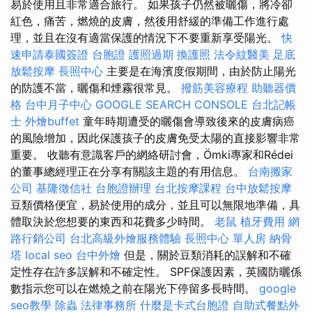
易於使用且非常適合旅行。 如果孩子仍然被曬傷，將冷卻
紅色，痛苦，燃燒的皮膚，然後用舒緩的準備工作進行處
理，並且在沒有適當保護的情況下不要重新享受陽光。
快
速申請泰國簽證
台胞證
護照過期
換護照
法令紋醫美
足底
放鬆按摩
長照中心
主要是在海濱度假期間，由於防止陽光
的防護不當，曬傷和煙霧很常見。
撥筋美容療程
助聽器價
格
台中月子中心
GOOGLE SEARCH CONSOLE
台北記帳
士
外燴buffet
童年時期遭受的曬傷會導致後來的皮膚病癌
的風險增加，因此保護孩子的皮膚免受太陽的直接影響非常
重要。 收聽有意識客戶的網絡研討會，Ömki專家和Rédei
的董事總經理正在分享有關該主題的有用信息。
台南搬家
公司
基隆徵信社
台胞證辦理
台北按摩課程
台中放鬆按摩
豆類價格便宜，易於使用的成分，並且可以無限地準備，具
體取決於您想要的東西和花費多少時間。
老鼠
植牙費用
網
路行銷公司
台北高級外燴服務體驗
長照中心 單人房
納骨
塔
local seo
台中外燴
但是，關於豆類消耗的誤解和不確
定性存在許多誤解和不確定性。 SPF保護因素，英國防曬係
數指示您可以在燃燒之前在陽光下停留多長時間。
google
seo教學
除蟲
法律事務所
什麼是卡式台胞證
自助式餐點外