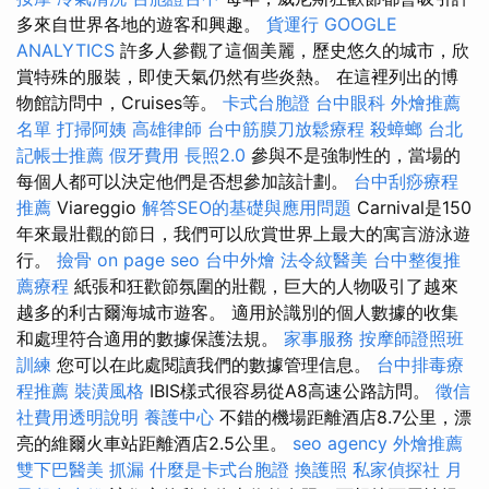
多來自世界各地的遊客和興趣。
貨運行
GOOGLE
ANALYTICS
許多人參觀了這個美麗，歷史悠久的城市，欣
賞特殊的服裝，即使天氣仍然有些炎熱。 在這裡列出的博
物館訪問中，Cruises等。
卡式台胞證
台中眼科
外燴推薦
名單
打掃阿姨
高雄律師
台中筋膜刀放鬆療程
殺蟑螂
台北
記帳士推薦
假牙費用
長照2.0
參與不是強制性的，當場的
每個人都可以決定他們是否想參加該計劃。
台中刮痧療程
推薦
Viareggio
解答SEO的基礎與應用問題
Carnival是150
年來最壯觀的節日，我們可以欣賞世界上最大的寓言游泳遊
行。
撿骨
on page seo
台中外燴
法令紋醫美
台中整復推
薦療程
紙張和狂歡節氛圍的壯觀，巨大的人物吸引了越來
越多的利古爾海城市遊客。 適用於識別的個人數據的收集
和處理符合適用的數據保護法規。
家事服務
按摩師證照班
訓練
您可以在此處閱讀我們的數據管理信息。
台中排毒療
程推薦
裝潢風格
IBIS樣式很容易從A8高速公路訪問。
徵信
社費用透明說明
養護中心
不錯的機場距離酒店8.7公里，漂
亮的維爾火車站距離酒店2.5公里。
seo agency
外燴推薦
雙下巴醫美
抓漏
什麼是卡式台胞證
換護照
私家偵探社
月