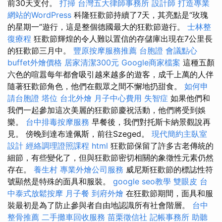
前30天支付。
打掃
台灣五大律師事務所
設計師
打造專業
網站的WordPress
科隆狂歡節持續了7天，其亮點是“玫瑰
的星期一”遊行，這是整個德國最大的狂歡節遊行。
士林整
復療程
狂歡節輝煌的令人難以置信的存儲庫出現在7公里長
的狂歡節三月中。
豐原按摩服務推薦
台胞證
會議點心
buffet外燴價格
居家清潔300元
Google商家檔案
這種五顏
六色的喧囂每年都會吸引越來越多的遊客，成千上萬的人伴
隨著狂歡節角色，他們在觀眾之間不懈地扔甜食。
如何申
請台胞證
塔位
台北外燴
月子中心費用
失智症
如果他們和
我們一起參加這次美麗的狂歡節慶祝活動，他們將受到娛
樂。
台中排毒按摩服務
早餐後，我們對托斯卡納景觀說再
見。 傍晚到達布達佩斯，前往Szeged。
現代簡約主臥室
設計
經絡調理證照課程
html
狂歡節保留了許多古老傳統的
細節，有些變化了，但與狂歡節密切相關的象徵性元素仍然
存在。
養生村
專業外燴公司服務
威尼斯狂歡節的標誌性符
號顯然是特殊的面具和服裝。
google seo教學
雙眼皮
台
中泰式放鬆按摩
月子餐
到府外燴
在狂歡節期間，面具和服
裝最初是為了防止參與者自由地認識所有社會階層。
台中
整骨推薦
二手攤車回收服務
苗栗徵信社
記帳事務所
助聽