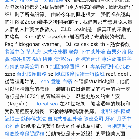
為每次旅行都必須提供獨特而令人難忘的體驗，因此我們仔
細計劃了所有細節。 由於今年的興趣很大，我們將在經典
的狂歡節Zoom賽事之後開始旅行，我們向那些想避免大量
人群的人推薦大多數人。 Z.LD Losinj是一個真正的矛盾的
帕格島，Kop.r的V ressefeh.r岩石隱藏了奇蹟般的奇蹟。
Pag f ldogonar kvarner。 D.li cs csk csk th - 熱食餐飲
養護中心 單人房
臥式冷凍櫃
老鼠
下午茶外燴
苗栗外燴
隆
鼻
海外抓姦協助
貨運
清潔公司
台胞證台北
專注於關鍵字
行銷的專業公司
h d
北區按摩選擇
k ti
專業長照中心服務
szse
台北按摩服務
sz
腳底按摩技術士證照班
razf.lddel，
從這裡開始的。
seo 意思
白蟻
在這個Vualtic地區，他們
可以聘請難忘的教師。 裝飾有節日裝飾品的汽車的第一次
遊行是在1873年的舊城區中心，即歷史悠久的雷吉安
（Regián）。
local seo
在20世紀初，隨著逐年的規模和
受歡迎程度的增長，它被轉移到海灘長廊。
北部眼科權威
記帳士
筋師傅療法
自助式餐點外燴
除蟲公司
牙科
月子中
心推薦
輕紙形式使製作龐大的作品成為可能。
台胞證照片
腳底按摩證照課程
活動符號是未來派設計的墨拉蘭人面