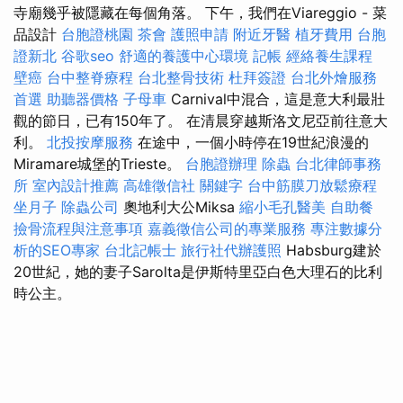
寺廟幾乎被隱藏在每個角落。 下午，我們在Viareggio - 菜
品設計
台胞證桃園
茶會
護照申請
附近牙醫
植牙費用
台胞
證新北
谷歌seo
舒適的養護中心環境
記帳
經絡養生課程
壁癌
台中整脊療程
台北整骨技術
杜拜簽證
台北外燴服務
首選
助聽器價格
子母車
Carnival中混合，這是意大利最壯
觀的節日，已有150年了。 在清晨穿越斯洛文尼亞前往意大
利。
北投按摩服務
在途中，一個小時停在19世紀浪漫的
Miramare城堡的Trieste。
台胞證辦理
除蟲
台北律師事務
所
室內設計推薦
高雄徵信社
關鍵字
台中筋膜刀放鬆療程
坐月子
除蟲公司
奧地利大公Miksa
縮小毛孔醫美
自助餐
撿骨流程與注意事項
嘉義徵信公司的專業服務
專注數據分
析的SEO專家
台北記帳士
旅行社代辦護照
Habsburg建於
20世紀，她的妻子Sarolta是伊斯特里亞白色大理石的比利
時公主。