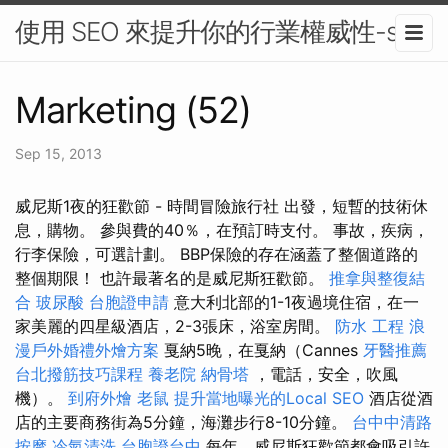
使用 SEO 來提升你的行業權威性-seo
Marketing (52)
Sep 15, 2013
威尼斯1夜的狂歡節 - 時間冒險旅行社 出發，短暫的技術休
息，購物。 參與費的40％，在預訂時支付。 事故，疾病，
行李保險，可選計劃。 BBP保險的存在涵蓋了整個道路的
整個期限！ 也許最著名的是威尼斯狂歡節。
推拿與整復結
合
玻尿酸
台胞證申請
意大利北部的1-1夜過境住宿，在一
家美麗的四星級酒店，2-3張床，浴室房間。
防水 工程
浪
漫戶外婚禮外燴方案
戛納5晚，在戛納（Cannes
牙醫推薦
台北撥筋技巧課程
養老院
納骨塔
，電話，安全，吹風
機）。
到府外燴
老鼠
提升當地曝光的Local SEO
酒店從酒
店的主要商務街為5分鐘，海灘步行8-10分鐘。
台中中清路
按摩
冷氣清洗
台胞證台中
每年，威尼斯狂歡節都會吸引許