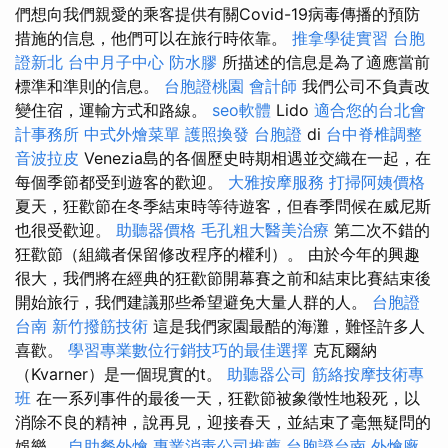
們想向我們親愛的乘客提供有關Covid-19病毒傳播的預防
措施的信息，他們可以在旅行時依靠。
推拿學徒實習
台胞
證新北
台中月子中心
防水膠
所描述的信息是為了適應當前
標準和準則的信息。
台胞證桃園
會計師
我們公司不負責改
變住宿，運輸方式和路線。
seo軟體
Lido
適合您的台北會
計事務所
中式外燴菜單
護照換發
台胞證
di
台中脊椎調整
音波拉皮
Venezia島的各個歷史時期相遇並交織在一起，在
每個季節都受到遊客的歡迎。
大雅按摩服務
打掃阿姨價格
夏天，狂歡節在冬季結束時等待遊客，但春季問候在威尼斯
也很受歡迎。
助聽器價格
毛孔粗大醫美治療
第二次不錯的
狂歡節（組織者保留修改程序的權利）。 由於今年的興趣
很大，我們將在經典的狂歡節開幕賽之前和結束比賽結束後
開始旅行，我們建議那些希望避免大量人群的人。
台胞證
台南
新竹撥筋技術
這是我們家園最酷的海灘，難怪許多人
喜歡。
學習專業數位行銷技巧的最佳選擇
克瓦爾納
（Kvarner）是一個現實的t。
助聽器公司
筋絡按摩技術專
班
在一系列事件的最後一天，狂歡節被象徵性地殺死，以
消除不良的精神，說再見，迎接春天，並結束了毫無疑問的
娛樂。
自助餐外燴
專業消毒公司推薦
台胞證台南
外燴廠