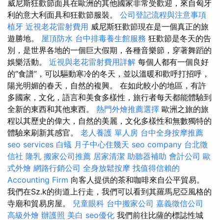
威尼斯狂歡節面具在歐洲的其他國家非常受歡迎，來自匈牙
利的意大利面具和狂歡節服裝。
公司登記流程與注意事項
植牙
近視老花雷射費用
威尼斯狂歡節現在是一個真正的旅
遊勝地。
屋頂防水
台中排毒養生館服務
狂歡節是冬天的告
別，是世界各地的一個巨大假期，各種音樂節，穿著舞蹈的
娛樂活動。
近視與老花雷射費用詳解
每個人都有一個良好
的“食譜”，可以驅動寒冷的冬天，並以溫暖和歡呼打招呼，
陽光明媚的春天，自然的複興。 在如此較小的地區，有許
多國家，文化，語言和美食多樣性，旅行者每天都能體驗到
全新的東西和其他東西。
熱門外燴推薦選擇
歐洲之旅的旅
程以其歷史的偉大，自然的美麗，文化多樣性和無數獨特的
體驗來刷新其感官。
老人養護 單人房
台中全身按摩推薦
seo services
白蟻
月子中心住幾天
seo company
台北徵
信社
隆乳
搬家公司推薦
居家清潔
助聽器補助
會計公司
歐
式外燴
網路行銷公司
全身放鬆按摩
找值得信賴的
Accounting Firm
向客人提供的茶和咖啡來自公平貿易。
我們在Sz.k的街道上行走，我們可以看到其羅馬尼亞風格的
寺廟和貿易房屋。
兒童眼科
台中搬家公司
嘉義徵信公司
高級外燴
辦護照
美白
seo優化
我們前往比薩的標誌性城