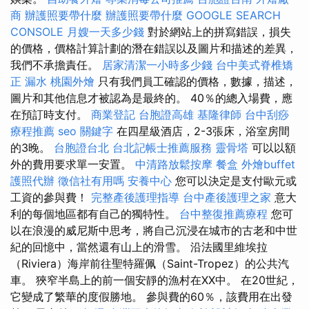
商
辦護照要帶什麼
辦護照要帶什麼
GOOGLE SEARCH
CONSOLE
月嫂一天多少錢
對於網站上的拼寫錯誤，損失
的價格，價格計算計劃的潛在錯誤以及圖片和描述的差異，
我們不承擔責任。
居家清潔一小時多少錢
台中美式脊椎矯
正
漏水
桃園外燴
只有我們員工確認的價格，數據，描述，
圖片和其他信息才被認為是最終的。 40％的總入場費，應
在預訂時支付。
商業登記
台胞證高雄
基隆律師
台中刮痧
療程推薦
seo 關鍵字
在四星級酒店，2-3張床，浴室房間
的3晚。
台胞證台北
台北記帳士推薦服務
靈骨塔
可以以額
外的費用要求單一安置。
中清路放鬆按摩
餐盒
外燴buffet
護照代辦
徵信社有用嗎
安養中心
您可以決定是支付歐元或
工資的參與費！
完整產後護理指導
台中產後護理之家
意大
利的每個地區都有自己的獨特性。
台中整復推薦療程
您可
以在浪漫的威尼斯中思考，將自己沉浸在城市的古老和中世
紀的回憶中，當然還有山上的滑雪。 沿法國里維埃拉
（Riviera）海岸前往聖特羅佩（Saint-Tropez）的公共汽
車。 狹窄半島上的前一個安靜的漁村在XX中。 在20世紀，
它變成了繁華的度假勝地。 參與費的60％，該費用在出發