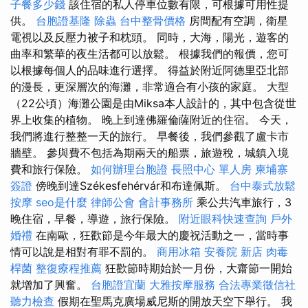
子餐多少錢
該住宿的私人停車位數有限，可根據可用性提
供。
台胞證基隆
除蟲
台中整骨價格
房間配有空調，衛星
電視以及反壓力被子和枕頭。 同時，大海，陽光，遊客的
曲率和繁華的夜生活都可以放鬆。 根據我們的報價，您可
以根據每個人的品味進行選擇。 得益於附近阿德里亞北部
的漫長，更深層次的海灘，非常適合有小孩的家庭。 大型
（22公頃）海灘公園是由Miksa本人設計的，其中包含從世
界上收集的植物。 晚上到達佛羅倫薩附近的住宿。 今天，
我們將進行整整一天的旅行。 早餐後，我們參觀了盧卡市
牆壁。 參與費不包括為期兩天的船票，旅遊稅，城鎮入境
費和旅行保險。
如何辦理台胞證
長照中心 單人房
柬埔寨
簽證
傍晚到達Székesfehérvár和布達佩斯。
台中泰式放鬆
按摩
seo是什麼
律師公會
會計事務所
乘公共汽車旅行，3
晚住宿，早餐，導遊，旅行保險。
附近眼科快速查詢
戶外
婚禮
在南歐，狂歡節是今年最大的慶祝活動之一，當時事
情可以說是相對有罪不罰的。
商用冰箱
安養院 新店
肉毒
桿菌
整復療程推薦
狂歡節時期始於一月份，大齋節一開始
就增加了興奮。
台胞證宜蘭
大雅按摩服務
合法專業徵信社
聽力檢查
假期在聖馬克廣場威尼斯的開放天空下舉行。 我