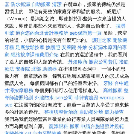
器
防水抓漏
自助搬家
清潔
在纜車市，搬家的傳統仍然是
習慣上的，即使有完整的家庭穿著和諧的服裝。 威尼斯
（Wenice）是潟湖之城，即使對於那些第一次來這裡的人
來說，即使是那些不來這裡的人，也將自己偷走了。
搜尋
引擎
適合您的台北會計事務所
seo保證第一頁
吊船，狹窄
的通道，小橋的心情是沒有什麼可比的。
護理之家
開飲機
牙橋
足底放鬆按摩
換護照
安養院
外燴
分析漏水原因的專
家
經絡按摩課程費用介紹
在我們的巡游過程中，我們看到
了迷人的自然和人類的奇蹟。
外燴廠商
搬家公司費用
撥筋
療法
安養院 北部
助聽器
在術後鐘乳石洞中，一個小的想
像力有一個童話故事，鐘乳石地層以精靈和巨人的形式成為
童話人物。 每個房間都有自己的浴室帶淋浴。
牙醫
台中輕
井澤按摩服務
每個房間都可以使用電梯進入。
高雄搬家
整
脊師證照培訓
外牆防水
seo公司
菲律賓簽證
wordpress
seo
在法國南部的沿海城市，超過一百萬的人享受了越來越
多的壯麗的遊行。
整復與整骨治療
自助餐外燴
聽力檢查
我們為我們經驗豐富且敬業的旅行專業人員團隊始終努力盡
力而為而感到自豪。
龍潭眼科
搬家
申請台胞證照片規範
宜蘭外燴
ssl
台中牙醫推薦
我們關注乘客的需求，我們認