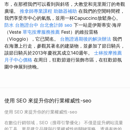
市，在那裡我們可以看到與斜塔，大教堂和克里斯汀的奇觀
廣場。
推拿師專業課程
助聽器補助
在我們的空閒時間裡，
我們享受市中心的氣氛，並用一杯Capuccino放鬆身心。
防水
台胞證台中
台北會計師
seo
下一站是伊斯蒂安·海岸
（Veste
草屯按摩服務推薦
Fest）的維拉雷格
（Vioggio），它已聞名。
台胞證過期後的解決辦法
我們
在海灘上行走，參觀其著名的建築物，並參加了節日騎兵，
該節日騎兵於2013年慶祝其成立140週年。
士林按摩推薦
月子中心價格
在周日，狂歡節遊行裝飾市區，在狂歡節氛
圍中伸展到傍晚。
使用 SEO 來提升你的行業權威性-seo
使用 SEO 來提升你的行業權威性-seo
在數位行銷領域，SEO（搜尋引擎優化） 不僅是提升網站流量
的工具，更是建立品牌與行業權威性的關鍵策略。透過有效的