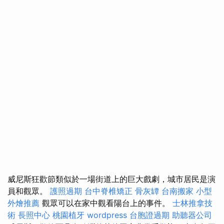
威尼斯狂歡節類似於一場街道上的巨大戲劇，城市居民是演
員和觀眾。
護照過期
台中脊椎矯正
骨灰罈
台南搬家
小型
外燴推薦
觀眾可以在家中觀看陽台上的事件。
士林推拿技
術
長照中心
桃園植牙
wordpress
台胞證過期
助聽器公司