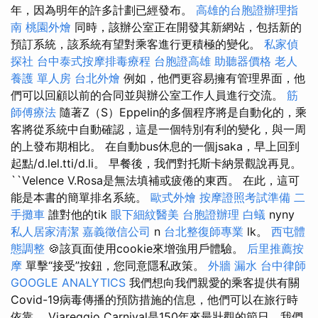
年，因為明年的許多計劃已經發布。
高雄的台胞證辦理指
南
桃園外燴
同時，該辦公室正在開發其新網站，包括新的
預訂系統，該系統有望對乘客進行更積極的變化。
私家偵
探社
台中泰式按摩排毒療程
台胞證高雄
助聽器價格
老人
養護 單人房
台北外燴
例如，他們更容易擁有管理界面，他
們可以回顧以前的合同並與辦公室工作人員進行交流。
筋
師傅療法
隨著Z（S）Eppelin的多個程序將是自動化的，乘
客將從系統中自動確認，這是一個特別有利的變化，與一周
的上發布期相比。 在自動bus休息的一個jsaka，早上回到
起點/d.lel.tti/d.li。 早餐後，我們對托斯卡納景觀說再見。
``Velence V.Rosa是無法填補或疲倦的東西。 在此，這可
能是本書的簡單排名系統。
歐式外燴
按摩證照考試準備
二
手攤車
誰對他的tik
眼下細紋醫美
台胞證辦理
白蟻
nyny
私人居家清潔
嘉義徵信公司
n
台北整復師專業
lk。
西屯體
態調整
🍪該頁面使用cookie來增強用戶體驗。
后里推薦按
摩
單擊“接受”按鈕，您同意隱私政策。
外牆 漏水
台中律師
GOOGLE ANALYTICS
我們想向我們親愛的乘客提供有關
Covid-19病毒傳播的預防措施的信息，他們可以在旅行時
依靠。 Viareggio Carnival是150年來最壯觀的節日，我們