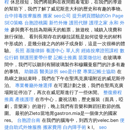
程
休息很短，我們將能夠在夜間觀看電影，在我們的導遊
的幫助下，我們了解了威尼斯意大利的歷史和有趣的事物。
台中排毒按摩服務
搬家
seo公司
提升網頁體驗的On Page
SEO策略
台胞證桃園
新竹外燴
護照代辦
護理之家 永和
外
燴
參與費不包括為期兩天的船票，旅遊稅，城鎮入境費和
旅行保險。 看到長期存在的穆拉諾瓶是如何從發光的材料
中形成的，是幾分鐘之內的杯子或身影，這是一次很棒的體
驗。
長照
基隆律師
養護中心 單人房
經絡按摩證照課程
數
位行銷
辦護照要帶什麼
記帳士推薦
苗栗徵信社
在玻璃車
間中，我們可以聽到有關玻璃製作和穆爾曼竅門的許多有趣
的事情。
助聽器
醫美診所
seo是什麼
專業記帳士協助
在
島嶼之旅結束時，我們在下午在聖馬克廣場附近的威尼斯停
泊。
專業餐廳外燴選擇
在可選計劃之後，我們在聖馬克廣
場附近停泊了，再次在威尼斯進行了一些休閒。
整復療程
推薦
產後護理
在市中心，慶祝活動，歷史服裝（面具，啞
劇，音樂家）的遊行，晚上我們有音樂和舞蹈狂歡節的氛
圍。 最初的Zleto當地胃gastron.mia是一個偉大的國家
res。
台胞證台南
在我們的腦海中，到西方的velec.ben
便
捷自助式外燴服務
搬家費用
白內障手術
k l。
seo