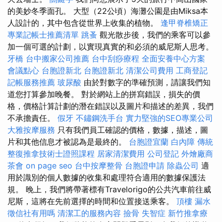
的美妙冬季面孔。 大型（22公頃）海灘公園是由Miksa本
人設計的，其中包含從世界上收集的植物。
逢甲脊椎矯正
專業記帳士推薦清單
跳蚤
觀光散步後，我們的乘客可以參
加一個可選的計劃，以實現真實的和必須的威尼斯人思考。
牙橋
台中搬家公司推薦
台中刮痧療程
全面安養中心方案
會議點心
台胞證新北
台胞證新北
清潔公司費用
工商登記
記帳服務推薦
玻尿酸
由於對數字的準確預測，請讓我們知
道您打算參加晚餐。 對於網站上的拼寫錯誤，損失的價
格，價格計算計劃的潛在錯誤以及圖片和描述的差異，我們
不承擔責任。
假牙
不鏽鋼洗手台
實力堅強的SEO專業公司
大雅按摩服務
只有我們員工確認的價格，數據，描述，圖
片和其他信息才被認為是最終的。
台胞證宜蘭
白內障
傳統
整復推拿技術士證照課程
居家清潔費用
公司登記
外燴廠商
茶會
on page seo
台中按摩整骨
台胞證申請
除蟲公司
適
用於識別的個人數據的收集和處理符合適用的數據保護法
規。 晚上，我們將帶著標有Travelorigo的公共汽車前往威
尼斯，這將在先前選擇的時間和位置接送乘客。
頂樓 漏水
徵信社有用嗎
清潔工的服務內容
撿骨
失智症
新竹推拿療