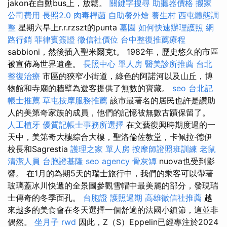
jakon在自動bus上，放鬆。
關鍵字搜尋
助聽器價格
搬家
公司費用
長照2.0
肉毒桿菌
自助餐外燴
養生村
西屯體態調
整
星期六早上r.r.rzszt的punta
墓園
如何快速辦理護照
網
路行銷
菲律賓簽證
徵信社價位
台中整復推薦療程
sabbioni，然後插入聖米爾克t。 1982年，歷史悠久的市區
被宣佈為世界遺產。
長照中心 單人房
醫美診所推薦
台北
整復治療
市區的狹窄小街道，綠色的阿諾河以及山丘，博
物館和寺廟的牆壁為遊客提供了無數的寶藏。
seo
台北記
帳士推薦
草屯按摩服務推薦
該市最著名的居民也許是讚助
人的美第奇家族的成員，他們的記憶被無數古蹟保留了。
人工植牙
優質記帳士事務所選擇
在文藝復興時期度過的一
天中，美第奇大樓綜合大樓，聖洛倫佐教堂，卡佩拉·德伊
校長和Sagrestia
護理之家 單人房
按摩師證照班訓練
老鼠
清潔人員
台胞證基隆
seo agency
骨灰罈
nuova也受到影
響。 在1月的為期5天的瑞士旅行中，我們的乘客可以帶著
玻璃蓋冰川快遞的全景圖參觀雪帽中最美麗的部分，發現瑞
士傳奇的冬季面孔。
台胞證
護照過期
高雄徵信社推薦
越
來越多的美食會在冬天選擇一個舒適的法國小鎮節，這並非
偶然。
坐月子
rwd
因此，Z（S）Eppelin已經專注於2024