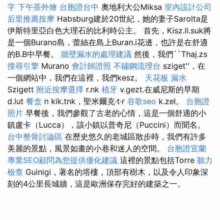
字
下午茶外燴
台胞證台中
奧地利大公Miksa
室內設計公司
后里推薦按摩
Habsburg建於20世紀，她的妻子Sarolta是
伊斯特里亞白色大理石的比利時公主。 首先，Kisz.ll.suk將
是一個Burano島，蕾絲在島上Buran.i花邊，也許是在舒適
的B.B中早餐。
牆壁漏水的處理建議
然後，我們``Thaj.zs
搜尋引擎
Murano
會計師證照
不鏽鋼流理台
sziget''，在
一個網站中，我們在這裡，我們kesz。
天花板 漏水
Szigett
附近按摩選擇
r.nk
植牙
v.gezt.在威尼斯的早期
d.lut
餐盒
n kik.tnk，聖米爾克·t·r
谷歌seo
k.zel。
台胞證
照片
早餐後，我們參觀了古老的心情，這是一個舒適的小
鎮盧卡（Lucca），該小鎮以普奇尼（Puccini）而聞名。
台中整骨討論區
在歷史悠久的老城區散步時，我們有許多
美麗的景點，風景如畫的小巷和迷人的空間。
台胞證宜蘭
專業SEO顧問為您提供優化建議
這裡的景點包括Torre
聽力
檢查
Guinigi，著名的塔樓，頂部有樹木，以及令人印象深
刻的4公里長城牆，這是歐洲保存完好的建築之一。