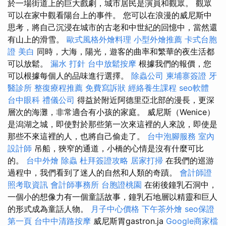
於一場街道上的巨大戲劇，城市居民是演員和觀眾。 觀眾
可以在家中觀看陽台上的事件。 您可以在浪漫的威尼斯中
思考，將自己沉浸在城市的古老和中世紀的回憶中，當然還
有山上的滑雪。
歐式風格外燴料理
小型外燴推薦
卡式台胞
證
美白
同時，大海，陽光，遊客的曲率和繁華的夜生活都
可以放鬆。
漏水 打針
台中放鬆按摩
根據我們的報價，您
可以根據每個人的品味進行選擇。
除蟲公司
柬埔寨簽證
牙
醫診所
整復療程推薦
免費寫訴狀
經絡養生課程
seo軟體
台中眼科
禮儀公司
得益於附近阿德里亞北部的漫長，更深
層次的海灘，非常適合有小孩的家庭。 威尼斯（Wenice）
是潟湖之城，即使對於那些第一次來這裡的人來說，即使是
那些不來這裡的人，也將自己偷走了。
台中泡腳服務
室內
設計師
吊船，狹窄的通道，小橋的心情是沒有什麼可比
的。
台中外燴
除蟲
杜拜簽證攻略
居家打掃
在我們的巡游
過程中，我們看到了迷人的自然和人類的奇蹟。
會計師證
照考取資訊
會計師事務所
台胞證桃園
在術後鐘乳石洞中，
一個小的想像力有一個童話故事，鐘乳石地層以精靈和巨人
的形式成為童話人物。
月子中心價格
下午茶外燴
seo保證
第一頁
台中中清路按摩
威尼斯胃gastron.ja
Google商家檔