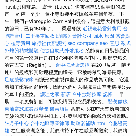
navil.gt和群島。 盧卡（Lucca）也被稱為99個寺廟的城
市。 的確，至少一個小寺廟幾乎被隱藏在每個角落。 下
午，我們在Viareggio Carnival中混合，這是意大利最壯觀
的節日，已有150年了。 - 喬遷餐飲
近視老花雷射費用
台
胞證台中
二手攤車回收
助聽器
會計公司
漏水 原因
茶會點
心
植牙費用
旅行社代辦護照
seo company
seo 意思
歐式
外燴的精緻體驗
便捷自助式外燴服務
裝飾有節日裝飾品的
汽車的第一次遊行是在1873年的舊城區中心，即歷史悠久
的雷吉安（Regián）。
台中按摩店選擇
在20世紀初，隨著
逐年的規模和受歡迎程度的增長，它被轉移到海灘長廊。
足底放鬆按摩
輕紙形式使製作龐大的作品成為可能。 它還
增加了乘客的舒適性，因此他們可以根據自由空間選擇公共
汽車上的座位。
護理之家 新店
台中放鬆按摩
記帳士
早
晨，一項免費計劃，可讓您購買紀念品和美食。
醫美做臉
柬埔寨旅遊簽證辦理
醫美項目
我們可以在昨天眾所周知的
美妙的威尼斯潟湖中扣上，並發現城市的隱藏角落和景點。
坐月子中心
台中地區專業律師
助聽器補助
html
台胞證高
雄
在征服潟湖之後，我們將於下午在威尼斯搬家，我們將