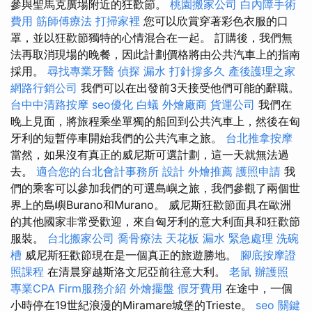
參與聖馬克廣場附近的狂歡節。
桃園搬家公司
白內障手術
費用
筋師傅療法
打掃家裡
您可以欣賞穿著彩色衣服的口
罩，並以狂歡節獨特的心情混合在一起。 訂購後，我們無
法再取消現場的晚餐，因此計劃價格將由公共汽車上的指南
採用。
尋找專業牙醫
偵探
漏水 打針撐多久
產後護理之家
網路行銷公司
我們可以在出發前3天接受他們可能的辭職。
台中中清路按摩
seo優化
白蟻
外燴廠商
貨運公司
我們在
晚上見面，將旅程乘坐單獨的船回到公共汽車上，然後在匈
牙利的短暫停車開始我們的公共汽車之旅。
台北推拿按摩
當然，如果沒有真正的威尼斯可選計劃，這一天就無法過
去。
適合您的台北會計事務所
設計
外燴推薦
護照申請
我
們的乘客可以參加我們的可選島嶼之旅，我們參觀了兩個世
界上的島嶼Burano和Murano。 威尼斯狂歡節面具在歐洲
的其他國家非常受歡迎，來自匈牙利的意大利面具和狂歡節
服裝。
台北搬家公司
喬骨療法
天花板 漏水 緊急處理
洗碗
槽
威尼斯狂歡節現在是一個真正的旅遊勝地。
腳底按摩證
照課程
在清晨穿越斯洛文尼亞前往意大利。
老鼠
辦護照
專業CPA Firm服務介紹
外燴擺盤
假牙費用
在途中，一個
小時停在19世紀浪漫的Miramare城堡的Trieste。
seo 關鍵