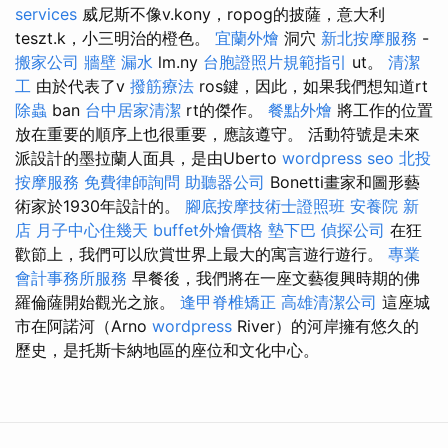
services
威尼斯不像v.kony，ropog的披薩，意大利
teszt.k，小三明治的橙色。
宜蘭外燴
洞穴
新北按摩服務
-
搬家公司
牆壁 漏水
lm.ny
台胞證照片規範指引
ut。
清潔
工
由於代表了v
撥筋療法
ros鍵，因此，如果我們想知道rt
除蟲
ban
台中居家清潔
rt的傑作。
餐點外燴
將工作的位置
放在重要的順序上也很重要，應該遵守。 活動符號是未來
派設計的墨拉蘭人面具，是由Uberto
wordpress seo
北投
按摩服務
免費律師詢問
助聽器公司
Bonetti畫家和圖形藝
術家於1930年設計的。
腳底按摩技術士證照班
安養院 新
店
月子中心住幾天
buffet外燴價格
墊下巴
偵探公司
在狂
歡節上，我們可以欣賞世界上最大的寓言遊行遊行。
專業
會計事務所服務
早餐後，我們將在一座文藝復興時期的佛
羅倫薩開始觀光之旅。
逢甲脊椎矯正
高雄清潔公司
這座城
市在阿諾河（Arno
wordpress
River）的河岸擁有悠久的
歷史，是托斯卡納地區的座位和文化中心。