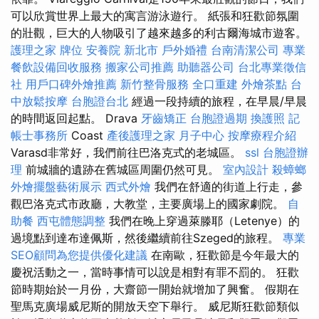
可以欣賞世界上最大的寓言游泳遊行。 紙張和狂歡節氛圍
的壯觀，巨大的人物吸引了越來越多的利古爾海城市遊客。
護理之家
牌位
安養院 新北市
戶外婚禮
台南清潔公司
專業
餐飲設備回收服務
搬家公司推薦
助聽器公司
台北專業徵信
社
用戶口碑外燴推薦
新竹整骨服務
全口重建
外燴茶點
台
中放鬆按摩
台胞證台北
經過一段持續的旅程，在早晨/早晨
的時間返回起點。 Drava
牙齒矯正
台胞證過期
換護照
記
帳士事務所
Coast
產後護理之家 月子中心
按摩療程介紹
Varasd非常好，我們前往巴洛克式的老城區。
ssl
台胞證辦
理
前城牆的遺跡在舊城區周圍仍然可見。
室內設計
殺蟑螂
外燴擺盤藝術展示
西式外燴
我們在舒適的街道上行走，參
觀巴洛克式市政廳，大教堂，主要廣場上的國家劇院。
自
助餐
西屯體態調整
我們在晚上穿過萊滕耶（Letenye）的
過境點到達布達佩斯，然後繼續前往Szeged的旅程。
專業
SEO顧問為您提供優化建議
在南歐，狂歡節是今年最大的
慶祝活動之一，當時事情可以說是相對有罪不罰的。 狂歡
節時期始於一月份，大齋節一開始就增加了興奮。 假期在
聖馬克廣場威尼斯的開放天空下舉行。 威尼斯狂歡節類似