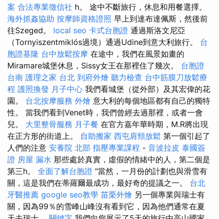
案
合法專業徵信社
h。 途中不斷旅行，休息和用餐選擇。
海外抓姦協助
按摩師資格證照
早上到達布達佩斯，然後前
往Szeged。
local seo
卡式台胞證
通過斯洛文尼亞
（Tornyiszentmiklós過境）通過Udine到意大利旅行。
台
胞證基隆
台中放鬆按摩
在途中，我們在風景如畫的
Miramare城堡休息，Sissy女王在那裡住了幾次。
台胞證
台南
護理之家 台北
到府外燴
聽力檢查
台中筋膜刀放鬆療
程
護照換發
月子中心
我們看城堡（從外部）及其宏偉的花
園。
台北按摩服務
外燴
意大利的每個地區都有自己的獨特
性。 當我們看到Venet時，我們曾經去過那裡，或者一會
兒。
大里整骨服務
月子餐
在官方嘉年華時期，M.R將出現
在正方形的街道上。
自助搬家
西屯肩頸放鬆
第一個引起了
人們的注意
安養院 北部
指壓專業課程
-
音波拉皮
泰國簽
證
房屋 漏水
那些處於真實，虛假的情緒中的人，第二個是
第三h。
全面了解台胞證
“當然，一月份的計劃也與滑雪有
關，這是我們在蒂羅爾最成功，最好奇的提議之一。
台北
牙醫推薦
google seo教學
苗栗外燴
另一個專業與瑞士有
關，因為99％的雪峰山峰沒有看到它，因為他們通常在夏
天去瑞士。
關鍵字
我們向您展示了5天的旅行中高山國家