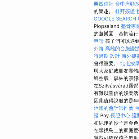
栗徵信社
台中肩頸
的樂趣。
杜拜簽證
GOOGLE SEARCH 
Plopsaland
整骨專
的遊樂園，基於流行的
申請
孩子們可以遇
外燴
高雄的台胞證
證過期
設計
海外抓
會很重要。
北屯按
與大家庭或朋友團
鮮空氣，森林的寂靜
在Szilvásvá
有難以置信的娛樂
因此值得說服的是年
信賴的會計師推薦
證
Bay
長照中心
護
和純淨的沙子是金
在尋找島上的家庭
遊戲可確保孩子們度