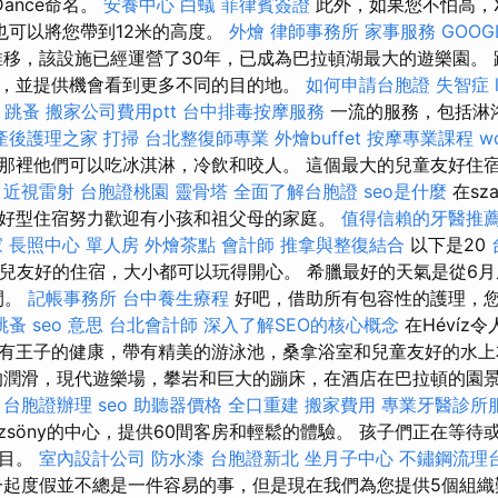
Dance命名。
安養中心
白蟻
菲律賓簽證
此外，如果您不怕高，X
me也可以將您帶到12米的高度。
外燴
律師事務所
家事服務
GOOGL
移，該設施已經運營了30年，已成為巴拉頓湖最大的遊樂園。 
，並提供機會看到更多不同的目的地。
如何申請台胞證
失智症
-
跳蚤
搬家公司費用ptt
台中排毒按摩服務
一流的服務，包括淋
產後護理之家
打掃
台北整復師專業
外燴buffet
按摩專業課程
w
那裡他們可以吃冰淇淋，冷飲和咬人。 這個最大的兒童友好住
。
近視雷射
台胞證桃園
靈骨塔
全面了解台胞證
seo是什麼
在sza
好型住宿努力歡迎有小孩和祖父母的家庭。
值得信賴的牙醫推
家
長照中心 單人房
外燴茶點
會計師
推拿與整復結合
以下是20
兒友好的住宿，大小都可以玩得開心。 希臘最好的天氣是從6月
間。
記帳事務所
台中養生療程
好吧，借助所有包容性的護理，您可
跳蚤
seo 意思
台北會計師
深入了解SEO的核心概念
在Hévíz
有王子的健康，帶有精美的游泳池，桑拿浴室和兒童友好的水
的潤滑，現代遊樂場，攀岩和巨大的蹦床，在酒店在巴拉頓的園
。
台胞證辦理
seo
助聽器價格
全口重建
搬家費用
專業牙醫診所
zsöny的中心，提供60間客房和輕鬆的體驗。 孩子們正在等待或
節目。
室內設計公司
防水漆
台胞證新北
坐月子中心
不鏽鋼流理
起度假並不總是一件容易的事，但是現在我們為您提供5個組