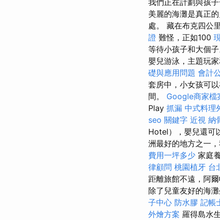
我們正在計劃與孩子
美麗的海灘是真正的
處。 藏在布克四公
證
難怪，正如100
等待小孩子和大個
嬰兒游泳，主題玩
礎與應用問題
會計
套房中，小女孩可以
間。
Google商家檔
Play
抓漏
中式料理
seo 關鍵字
近視
納
Hotel），嬰兒還
洲最好的地方之一
費用一坪多少
家庭養
律顧問
桃園植牙
台
距離旅館不遠，阿爾
除了兒童友好的海灘
子中心
防水膠
記帳
外燴方案
羅得島水