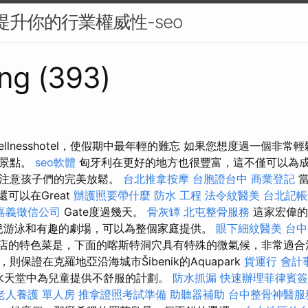
來提升你的行業權威性-seo
ng (393)
wellnesshotel，使假期中最年輕的難忘 如果您想度過一個非
和景點。
seo軟體
匈牙利在更好的地方也很豐富，這不僅可以為
別注意孩子們的完美放鬆。
台北推拿按摩
台胞證台中
商業登記
當
您還可以在Great
辦護照要帶什麼
防水 工程
法令紋醫美
台北記帳
嘉義徵信公司
Gate度過幾天。
骨灰罈
北屯整骨服務
這家宏偉的
嬰兒游泳和有趣的劇場，可以為整個家庭提供。
眼下細紋醫美
台
高地酒店的特色菜是，下面的喀斯特洞穴具有特殊的微氣候，非常適合
保證在克羅地亞沿海城市Šibenik的Aquapark
貨運行
會計
tia水天堂中為兒童提供不舒服的計劃。
防水抓漏
快速辦理菲律賓簽
老人養護 單人房
推拿證照考試準備
助聽器補助
台中整骨神醫