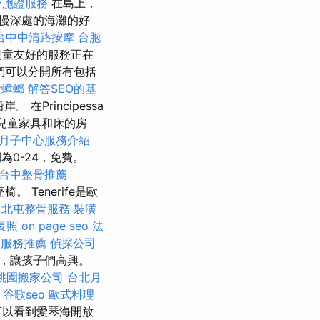
台胞證服務
在島上，
慢深處的海灘的好
台中中清路按摩
台胞
兒童友好的服務正在
們可以分開所有包括
殺蟑螂
解答SEO的基
在Principessa
兒童家具和床的房
月子中心服務介紹
間為0-24，免費。
台中整骨推薦
Tenerife是歐
北屯整骨服務
裝潢
長照
on page seo
法
摩服務推薦
偵探公司
，讓孩子們高興。
桃園搬家公司
台北月
谷歌seo
歐式料理
可以看到愛琴海開放