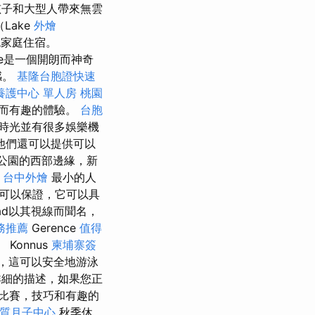
孩子和大型人帶來無雲
Lake
外燴
出色家庭住宿。
ne是一個開朗而神奇
感。
基隆台胞證快速
養護中心 單人房
桃園
而有趣的體驗。
台胞
時光並有很多娛樂機
他們還可以提供可以
公園的西部邊緣，新
台中外燴
最小的人
當然可以保證，它可以具
várad以其視線而聞名，
務推薦
Gerence
值得
 Konnus
柬埔寨簽
靜，這可以安全地游泳
細的描述，如果您正
比賽，技巧和有趣的
質月子中心
秋季休