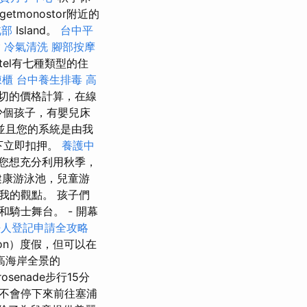
tmonostor附近的
北部
Island。
台中平
燴
冷氣清洗
腳部按摩
tel有七種類型的住
凍櫃
台中養生排毒
高
切的價格計算，在線
少個孩子，有嬰兒床
並且您的系統是由我
下立即扣押。
養護中
您想充分利用秋季，
健康游泳池，兒童游
我的觀點。 孩子們
騎士舞台。 - 開幕
法人登記申請全攻略
on）度假，但可以在
高海岸全景的
rosenade步行15分
就不會停下來前往塞浦