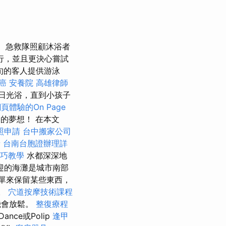
急救隊照顧沐浴者
行，並且更決心嘗試
月中旬的客人提供游泳
癌
安養院
高雄律師
日光浴，直到小孩子
頁體驗的On Page
）的夢想！ 在本文
照申請
台中搬家公司
請
台南台胞證辦理詳
技巧教學
水都深深地
迎的海灘是城市南部
清單來保留某些東西，
膀。
穴道按摩技術課程
機會放鬆。
整復療程
Dance或Polip
逢甲