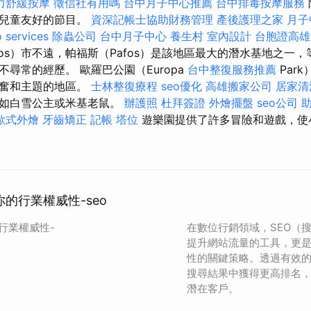
力舒緩按摩
徵信社有用嗎
台中月子中心推薦
台中排毒按摩服務
多兒童友好的節目。
資深記帳士協助財務管理
產後護理之家 月子
 services
除蟲公司
台中月子中心
養生村
室內設計
台胞證高雄
fos）市不遠，帕福斯（Pafos）是該地區最大的潛水基地之一
尋常的經歷。 歐羅巴公園（Europa
台中整復服務推薦
Par
興奮和主題的地區。
士林整復療程
seo優化
高雄搬家公司
居家清
例如白雪公主或米基老鼠。
辦護照
杜拜簽證
外燴擺盤
seo公司
歐式外燴
牙齒矯正
記帳
塔位
遊樂園提供了許多冒險和遊戲，使
你的行業權威性-seo
的行業權威性-
在數位行銷領域，SEO（
提升網站流量的工具，更
性的關鍵策略。透過有效的 
搜尋結果中獲得更高排名
潛在客戶。