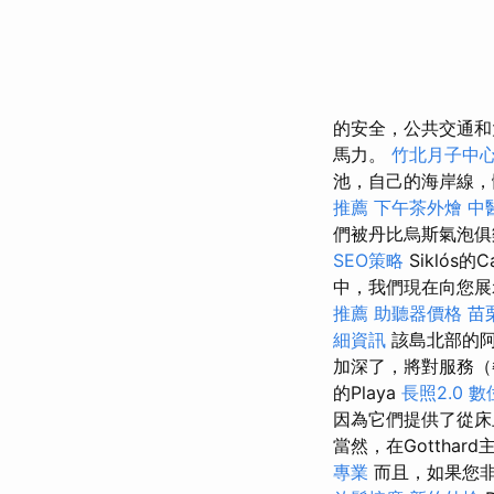
的安全，公共交通
馬力。
竹北月子中
池，自己的海岸線，
推薦
下午茶外燴
中
們被丹比烏斯氣泡俱
SEO策略
Siklós的Ca
中，我們現在向您展
推薦
助聽器價格
苗
細資訊
該島北部的阿
加深了，將對服務（
的Playa
長照2.0
數
因為它們提供了從床上
當然，在Gotth
專業
而且，如果您非