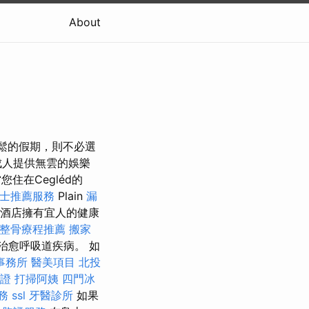
About
常輕鬆的假期，則不必選
成人提供無雲的娛樂
您住在Cegléd的
士推薦服務
Plain
漏
酒店擁有宜人的健康
中整骨療程推薦
搬家
治愈呼吸道疾病。 如
事務所
醫美項目
北投
證
打掃阿姨
四門冰
服務
ssl
牙醫診所
如果