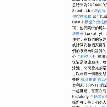
息時間為2024年10
Szentendre
聯合法
價按摩服務
您可以最
Castle
辦桌外燴推
宿，他們獨特的魔法
雄搬家
Lurkófi
住宿，在我們的隊列
或計算為整個家庭
們的系統自動計算
心
台胞證照片
根據
無論是健康服務，餐
泳池，閃閃發光的浴
可以通過一個歷史悠
餐飲
律師推薦
除蟲
奧利瓦（Oliva）
一起度過，甚至在
Kisfaludy
台胞證宜
鐘即可，每天都令人