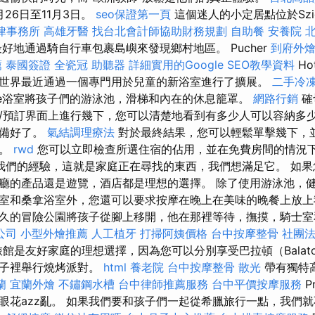
月26日至11月3日。
seo保證第一頁
這個迷人的小定居點位於Szige
律事務所
高雄牙醫
找台北會計師協助財務規劃
自助餐
安養院 
好地通過騎自行車包裹島嶼來發現鄉村地區。 Pucher
到府外
薦
泰國簽證
全瓷冠
助聽器
詳細實用的Google SEO教學資料
Ho
世界最近通過一個專門用於兒童的新浴室進行了擴展。
二手冷
rytale浴室將孩子們的游泳池，滑梯和內在的休息籠罩。
網路行銷
確
/預訂界面上進行幾下，您可以清楚地看到有多少人可以容納多
準備好了。
氣結調理療法
對於最終結果，您可以輕鬆單擊幾下，
的。
rwd
您可以立即檢查所選住宿的佔用，並在免費房間的情況
我們的經驗，這就是家庭正在尋找的東西，我們想滿足它。 如果
廳的產品還是遊覽，酒店都是理想的選擇。 除了使用游泳池，
室和桑拿浴室外，您還可以要求按摩在晚上在美味的晚餐上放上
久的冒險公園將孩子從腳上移開，他在那裡等待，撫摸，騎士室和
公司
小型外燴推薦
人工植牙
打掃阿姨價格
台中按摩整骨
社團
的旅館是友好家庭的理想選擇，因為您可以分別享受巴拉頓（Balat
院子裡舉行燒烤派對。
html
養老院
台中按摩整骨
散光
帶有獨特
蘭
宜蘭外燴
不鏽鋼水槽
台中律師推薦服務
台中平價按摩服務
P
眼花azz亂。 如果我們要和孩子們一起從希臘旅行一點，我們