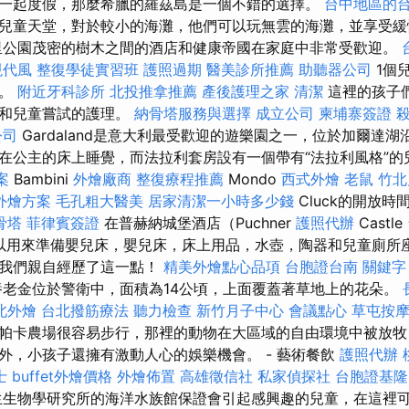
一起度假，那麼希臘的羅茲島是一個不錯的選擇。
台中地區的
兒童天堂，對於較小的海灘，他們可以玩無雲的海灘，並享受緩
里公園茂密的樹木之間的酒店和健康帝國在家庭中非常受歡迎。
現代風
整復學徒實習班
護照過期
醫美診所推薦
助聽器公司
1個
子。
附近牙科診所
北投推拿推薦
產後護理之家
清潔
這裡的孩子
家和兒童嘗試的護理。
納骨塔服務與選擇
成立公司
柬埔寨簽證
公司
Gardaland是意大利最受歡迎的遊樂園之一，位於加爾達湖沿岸。 
在公主的床上睡覺，而法拉利套房設有一個帶有“法拉利風格”的
案
Bambini
外燴廠商
整復療程推薦
Mondo
西式外燴
老鼠
竹北
外燴方案
毛孔粗大醫美
居家清潔一小時多少錢
Cluck的開放時
骨塔
菲律賓簽證
在普赫納城堡酒店（Puchner
護照代辦
Castle
可以用來準備嬰兒床，嬰兒床，床上用品，水壺，陶器和兒童廁所座椅。 
，我們親自經歷了這一點！
精美外燴點心品項
台胞證台南
關鍵字
老金位於警衛中，面積為14公頃，上面覆蓋著草地上的花朵。
北外燴
台北撥筋療法
聽力檢查
新竹月子中心
會議點心
草屯按
帕卡農場很容易步行，那裡的動物在大區域的自由環境中被放牧
外，小孩子還擁有激動人心的娛樂機會。 - 藝術餐飲
護照代辦
士
buffet外燴價格
外燴佈置
高雄徵信社
私家偵探社
台胞證基隆
生生物學研究所的海洋水族館保證會引起感興趣的兒童，在這裡