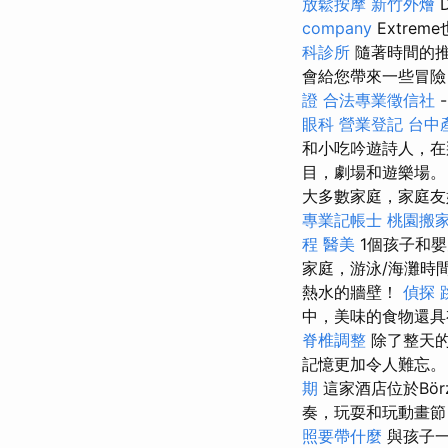
放鬆按摩
新竹外燴
company
Extre
科診所
隨著時間的推
會給您帶來一些冒險
證
合法專業徵信社
眼科
營業登記
台中
和小吃吟遊詩人，在
目，劇場和遊樂場
大多數家庭，家庭友
專業記帳士
桃園搬
程
醫美
1個孩子和嬰
家庭，游泳/海灘時
熱水的牆壁！
偵探
中，美味的食物還具
脊椎調整
除了整天
記憶更加令人難忘
期
這家酒店位於Bör
奏，玩耍和玩動畫
照要帶什麼
與孩子一