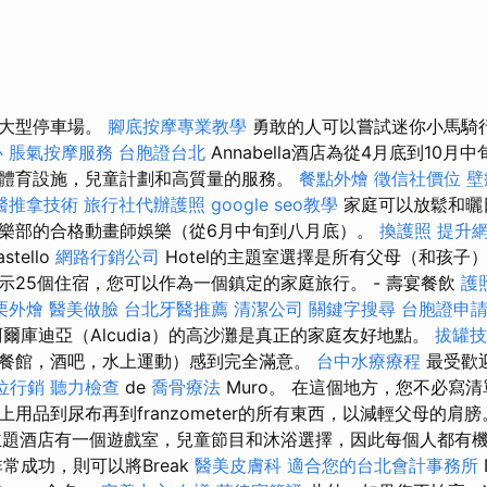
和大型停車場。
腳底按摩專業教學
勇敢的人可以嘗試迷你小馬騎
心
脹氣按摩服務
台胞證台北
Annabella酒店為從4月底到10
體育設施，兒童計劃和高質量的服務。
餐點外燴
徵信社價位
壁
醫推拿技術
旅行社代辦護照
google seo教學
家庭可以放鬆和曬
樂部的合格動畫師娛樂（從6月中旬到八月底）。
換護照
提升網
stello
網路行銷公司
Hotel的主題室選擇是所有父母（和孩子
示25個住宿，您可以作為一個鎮定的家庭旅行。 - 壽宴餐飲
護
栗外燴
醫美做臉
台北牙醫推薦
清潔公司
關鍵字搜尋
台胞證申
爾庫迪亞（Alcudia）的高沙灘是真正的家庭友好地點。
拔罐
餐館，酒吧，水上運動）感到完全滿意。
台中水療療程
最受歡
位行銷
聽力檢查
de
喬骨療法
Muro。 在這個地方，您不必寫
用品到尿布再到franzometer的所有東西，以減輕父母的肩
ard主題酒店有一個遊戲室，兒童節目和沐浴選擇，因此每個人都有
常成功，則可以將Break
醫美皮膚科
適合您的台北會計事務所