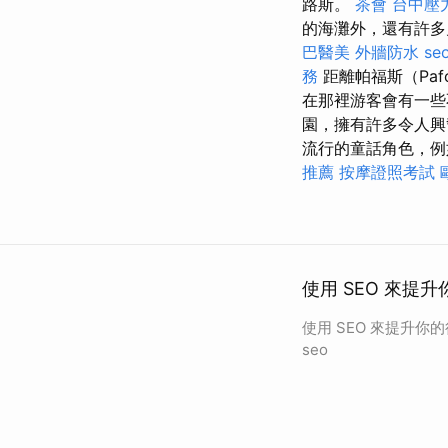
路斯。
茶會
台中壓
的海灘外，還有許
巴醫美
外牆防水
seo
務
距離帕福斯（Pa
在那裡游客會有一些不
園，擁有許多令人
流行的童話角色，
推薦
按摩證照考試
使用 SEO 來提升
使用 SEO 來提升你
seo