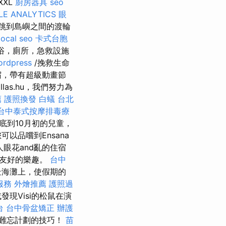
XL
廚房器具
seo
E ANALYTICS
眼
跳到島嶼之間的渡輪
local seo
卡式台胞
浴，廁所，急救設施
ordpress
/挽救生命
宿，帶有超級動畫節
llas.hu，我們努力為
薦
護照換發
白蟻
台北
台中泰式按摩排毒療
底到10月初的兒童，
以品嚐到Ensana
令人眼花and亂的住宿
上友好的樂趣。
台中
景海灘上，使假期的
服務
外燴推薦
護照過
發現Visi的松鼠在演
台
台中骨盆矯正
辦護
織難忘計劃的技巧！
苗