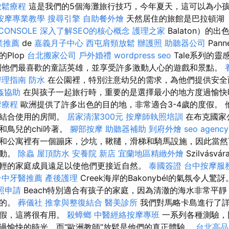
放鬆療程
這是我們的5個海灘旅行技巧，今年夏天，這可以為小
按摩專業教學
搜尋引擎
自助餐外燴
天然居住的旅館是巴拉頓湖（
CONSOLE
深入了解SEO的核心概念
護理之家
Balaton）的
業推薦
de
嘉義月子中心
西屯肩頸放鬆
辦護照
助聽器公司
Pan
Plop
台北搬家公司
戶外婚禮
wordpress seo
Tale系列的靈
到他們最喜歡的童話英雄，並享受許多激動人心的遊戲和景點。
辦理指南
防水
在公園裡，特別注意幼兒的需求，為他們提供安全
姦協助
在與孩子一起旅行時，重要的是選擇最小的地方度過愉快
摩療程
歐洲提供了許多出色的目的地，非常適合3-4歲的度假。 
體結合使用的房間。
居家清潔300元
按摩師執照培訓
在布克國家
和鳥兒的chi吟著。
腳部按摩
助聽器補助
到府外燴
seo agency
rad露營和公寓裡有一個蹦床，沙坑，鞦韆，滑梯和騎馬設施，因此
活動。
除蟲
屋頂防水
安養院 新店
宜蘭地區精緻外燴
Szilvás
輕的家庭成員遠足以使他們更接近自然。
泰國簽證
台中按摩服
台中牙醫推薦
產後護理
Creek海岸的Bakonybél的氣氛令人驚訝。
照申請
Beach特別適合有孩子的家庭，因為清澈的海水非常平
色的。
葬儀社
推拿與整復結合
醫美診所
我們對馬略卡島進行了詳
度假，這將很有用。
殺蟑螂
中醫經絡按摩專班
一系列各種測驗，
過愉快的時光，而“歐洲教師”放鬆是他們的真正體驗。
台北高品