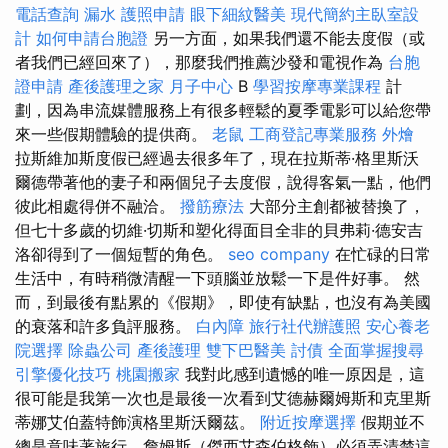
電話查詢
漏水
護照申請
眼下細紋醫美
現代簡約主臥室設
計
如何申請台胞證
另一方面，如果我們還不能去度假（或
者我們已經回來了），那麼我們推薦沙發和電視作為
台胞
證申請
產後護理之家 月子中心
B
學習按摩專業課程
計
劃，因為串流媒體服務上有很多輕鬆的夏季電影可以給您帶
來一些假期體驗的提供商。
老鼠
工商登記專業服務
外燴
拉斯維加斯度假已經過去很多年了，現在拉斯蒂·格里斯沃
爾德帶著他的妻子和兩個兒子去度假，說得客氣一點，他們
彼此相處得併不融洽。
撥筋療法
大部分主創都被替換了，
但七十多歲的切維·切斯和塑化得面目全非的貝弗莉·德安吉
洛卻得到了一個短暫的角色。
seo company
在忙碌的日常
生活中，有時稍微清醒一下頭腦並放鬆一下是件好事。 然
而，到最後有點累的《假期》，即使有缺點，也沒有為美國
的衰落和許多負評服務。
白內障
旅行社代辦護照
安心養老
院選擇
除蟲公司
產後護理
雙下巴醫美
討債
全面掌握搜尋
引擎優化技巧
桃園搬家
我對此感到遺憾的唯一原因是，這
很可能是我第一次也是最後一次看到艾德赫爾姆斯和克里斯
蒂娜艾伯蓋特飾演格里斯沃爾茲。
附近按摩選擇
假期並不
總是意味著旅行，詹姆斯（傑西艾森伯格飾）必須弄清楚這