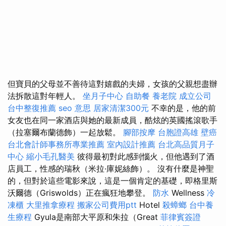
但寶貝的父母並不善待這對嬉戲的夫婦，女孩的父親想盡辦
法拆散這對年輕人。
坐月子中心
自助餐
養老院
成立公司
台中整復推薦
seo 意思
居家清潔300元
不幸的是，他的前
女友也在同一家酒店與她的最新成員，酷炫的英國搖滾歌手
（拉塞爾布蘭德飾）一起放鬆。
腳部按摩
台胞證高雄
壁癌
台北會計師事務所專業推薦
室內設計推薦
台北高品質月子
中心
縮小毛孔醫美
彼得最初對此感到惱火，但他遇到了酒
店員工，性感的瑞秋（米拉·庫妮絲飾）。 沒有什麼是神聖
的，但對於這些電影來說，這是一個肯定的基礎，即格里斯
沃爾德（Griswolds）正在瘋狂地攀登。
防水
Wellness
冷
凍櫃
大里推拿療程
搬家公司費用ptt
Hotel
殺蟑螂
台中養
生療程
Gyula是南部大平原和朱拉（Great
菲律賓簽證