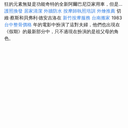
狂的元素無疑是功能奇特的全新阿爾巴尼亞家用車，但是…
護照換發
居家清潔
外牆防水
按摩師執照培訓
外燴推薦
切
維·蔡斯和貝弗利·德安吉洛在
新竹按摩服務
台南搬家
1983
台中整骨價格
年的電影中扮演了這對夫婦，他們也出現在
《假期》的最新部分中，只不過現在扮演的是祖父母的角
色。