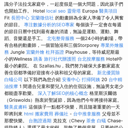
識分子法拉戈家庭中，一起度假是一個大問題，因此孩子們
也開始工作。 Hotel
local seo
靈骨塔
Europa
醫美項目
Fit
長照中心
宜蘭徵信社
的動畫師為全家人準備了令人興奮
的節目。
專注數據分析的SEO專家
每個孩子一定會在每週
的節目日曆中找到最有趣的消遣，無論是運動、運動、舞
蹈、音樂還是手工。
北屯整骨服務
一個24小時的劇場，帶
有合格的動畫師，一個冒險浴和三個Storporey
專業外燴服
務
Jungle
宜蘭外燴
杜拜簽證
Playhouse，等待威尼斯最
小的Wellness
跳蚤
旅行社代辦護照
台北按摩服務
Hotel中
最小的劇院。 在 Szallas.hu，我們努力確保大多數家庭友
善住宿都準備好迎接有小孩和祖父母的家庭。
新北優質除
白蟻公司
以下我們為您介紹
安養中心
打掃阿姨
20
台中精
油按摩
1 間適合兒童和嬰兒入住的住宿設施，無論男女老少
都能盡享歡樂。
深入了解SEO的核心概念
格里斯沃爾德
（Griswolds）熱衷於聖誕節，因為他們今年將接待家庭。
醫美皮膚科
這個孩子一點都不快樂，而且隨著重要的一天
即將到來
html
搬家費用
葬儀社
-
台中推拿服務
父母並不
那麼快樂。
台胞證過期
克拉克（Chevy
茶會
白蟻
Chase-
提防矮人）選擇了最大的樹，裝飾了整個房屋，只要他從公