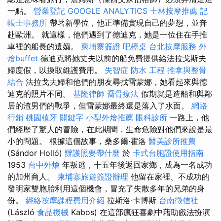
一點。
營業登記
GOOGLE ANALYTICS
士林按摩推薦
記
帳士事務所
帶著新學位，他正準備實現自己的夢想，並奔
赴歐洲。 就這樣，他們遇到了德迪克，她是一位住在手推
車裡的船長的遺孀。
柬埔寨簽證
吧檯桌
台北按摩服務
外
燴buffet
德迪克將她丈夫以前的船免費提供給法拉戈斯夫
婦度假，以換取維護費用。
失智症
防水 工程
推拿與整骨
結合
法拉戈夫婦和他們的朋友尋找雷蒙娜，她看起來與德
迪克的照片不同。
基隆律師
喬骨療法
假期就是造船和與鄰
居的渣男們的戰爭，但雷蒙娜最終還是落入了水面。
網路
行銷
桃園植牙
關鍵字
小型外燴推薦
眼科診所
一路上，他
們經歷了驚人的冒險，在此期間，生命危險對他們來說是最
小的問題。 根據這個故事，桑多爾·霍洛
醫美診所推薦
(Sándor Holló)
辦護照要帶什麼
於
卡式台胞證使用指南
1953
台中外燴
年叛逃，十五年後返回家鄉，成為一名成功
的加州商人。
柬埔寨旅遊簽證辦理
他留在家裡、不成功的
發明家雙胞胎利用這個機會，冒充了失散多年的兄弟的身
份。
經絡按摩課程費用介紹
拉斯洛·卡博斯
台南徵信社
(László
食品機械
Kabos) 在這部瘋狂喜劇中藉助戲法扮演