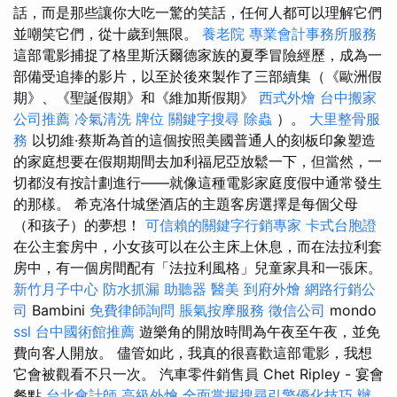
話，而是那些讓你大吃一驚的笑話，任何人都可以理解它們
並嘲笑它們，從十歲到無限。
養老院
專業會計事務所服務
這部電影捕捉了格里斯沃爾德家族的夏季冒險經歷，成為一
部備受追捧的影片，以至於後來製作了三部續集（《歐洲假
期》、《聖誕假期》和《維加斯假期》
西式外燴
台中搬家
公司推薦
冷氣清洗
牌位
關鍵字搜尋
除蟲
）。
大里整骨服
務
以切維·蔡斯為首的這個按照美國普通人的刻板印象塑造
的家庭想要在假期期間去加利福尼亞放鬆一下，但當然，一
切都沒有按計劃進行——就像這種電影家庭度假中通常發生
的那樣。 希克洛什城堡酒店的主題客房選擇是每個父母
（和孩子）的夢想！
可信賴的關鍵字行銷專家
卡式台胞證
在公主套房中，小女孩可以在公主床上休息，而在法拉利套
房中，有一個房間配有「法拉利風格」兒童家具和一張床。
新竹月子中心
防水抓漏
助聽器
醫美
到府外燴
網路行銷公
司
Bambini
免費律師詢問
脹氣按摩服務
徵信公司
mondo
ssl
台中國術館推薦
遊樂角的開放時間為午夜至午夜，並免
費向客人開放。 儘管如此，我真的很喜歡這部電影，我想
它會被觀看不只一次。 汽車零件銷售員 Chet Ripley - 宴會
餐點
台北會計師
高級外燴
全面掌握搜尋引擎優化技巧
辦