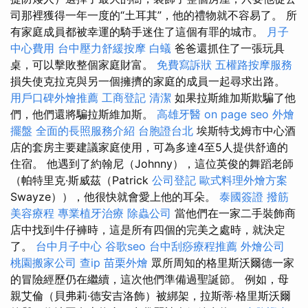
司那裡獲得一年一度的“土耳其”，他的禮物就不容易了。 所
有家庭成員都被幸運的騎手迷住了這個有罪的城市。
月子
中心費用
台中壓力舒緩按摩
白蟻
爸爸還抓住了一張玩具
桌，可以擊敗整個家庭財富。
免費寫訴狀
五權路按摩服務
損失使克拉克與另一個擁擠的家庭的成員一起尋求出路。
用戶口碑外燴推薦
工商登記
清潔
如果拉斯維加斯欺騙了他
們，他們還將騙拉斯維加斯。
高雄牙醫
on page seo
外燴
擺盤
全面的長照服務介紹
台胞證台北
埃斯特戈姆市中心酒
店的套房主要建議家庭使用，可為多達4至5人提供舒適的
住宿。 他遇到了約翰尼（Johnny），這位英俊的舞蹈老師
（帕特里克·斯威茲（Patrick
公司登記
歐式料理外燴方案
Swayze）），他很快就會愛上他的耳朵。
泰國簽證
撥筋
美容療程
專業植牙治療
除蟲公司
當他們在一家二手裝飾商
店中找到牛仔褲時，這是所有四個的完美之處時，就決定
了。
台中月子中心
谷歌seo
台中刮痧療程推薦
外燴公司
桃園搬家公司
查ip
苗栗外燴
眾所周知的格里斯沃爾德一家
的冒險經歷仍在繼續，這次他們準備過聖誕節。 例如，母
親艾倫（貝弗莉·德安吉洛飾）被綁架，拉斯蒂·格里斯沃爾