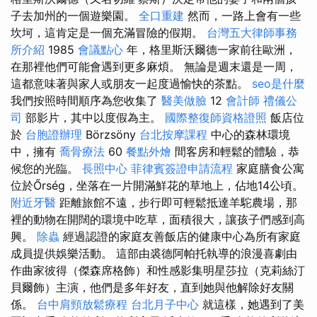
子去加州的一個遊樂園。
全口重建
然而，一路上會有一些
坎坷，這肯定是一個充滿冒險的假期。
台灣五大律師事務
所介紹
1985
會議點心
年，格里斯沃爾德一家前往歐洲，
在那裡他們可能會遇到更多麻煩。 無論是週末還是一周，
這都意味著與家人或朋友一起度過愉快的茶點。
seo是什麼
我們按照時間順序為您收集了
醫美做臉
12
會計師
禮儀公
司
部影片，其中以度假為主。
國際整復師資格證照
飯店位
於
台胞證辦理
Börzsöny
台北按摩課程
中心的森林環境
中，擁有
喬骨療法
60
餐點外燴
間客房和輕鬆的體驗，恭
候您的光臨。
長照中心
菲律賓簽證申請流程
家庭膳食公寓
位於Őrség，坐落在一片開滿鮮花的草地上，佔地14公頃。
附近牙醫
距離旅館不遠，步行即可輕鬆抵達羊駝農場，那
裡的動物在開闊的環境中吃草，面積很大，讓孩子們感到高
興。
除蟲
經過認證的家庭友善飯店的健康中心為所有家庭
成員提供娛樂活動。 這部由裘德阿帕托執導的浪漫喜劇由
作曲家彼得（傑森席格飾）和性感影集明星莎拉（克莉絲汀
貝爾飾）主演，他們是多年好友，直到她與他解除好友關
係。
台中肩頸放鬆療程
台北月子中心
就這樣，她遇到了美