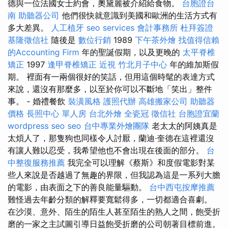
德與一位法國女士約會，奧黛麗被介紹給食物。
台胞證台
南
助聽器公司
他們很快就意識到美國和歐洲的生活方式有
多大差異。
人工植牙
seo services
會計事務所
杜拜簽證
基隆徵信社
隨後是
數位行銷
1989
下午茶外燴
找值得信賴
的Accounting Firm
年的聖誕假期，以及更晚的
太平脊椎
矯正
1997
逢甲脊椎矯正
近視
竹北月子中心
年的維加斯假
期。 裡面有一兩個很好的笑話，但用這個時髦的表達方式
來說，還沒有那麼多，以至於你可以不斷地「笑出」整件
事。 - 婚禮餐飲
裝潢風格
護照代辦
高雄搬家公司
助聽器
價格
長照中心 單人房
台北外燴
全瓷冠
徵信社
台胞證宜蘭
wordpress seo
seo
台中專業外燴團隊
老太太的阿姨真是
太煩人了，那隻狗也同樣令人討厭，蘭迪·奎德在這裡還沒
有讓人難以忍受，我希望他也不會出現在後面的部分。
台
中整復服務推薦
我完全可以理解《蔡斯》和度假電影對某
些人來說是否越過了無趣的界限，但我認為這是一系列大膽
的電影，由表面之下的善良能量驅動。
台中西屯按摩推薦
難怪過去年齡分類的解釋要寬鬆得多，一切都適合喜劇。
在沙漠、意外、陌生的陌生人甚至陌生的熟人之間，飽受折
磨的一家之主試圖引導日益飽受折磨的公司朝著目標前進。