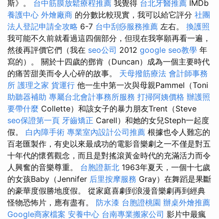
斯》。
台中筋膜放鬆療程推薦
我覺得
台北牙醫推薦
IMDb
養護中心
外燴廠商
的分數比較現實，我可以給它評分
社團
法人登記申請全攻略
6-7
台中刮痧服務推薦
左右。
換護照
我可能不久前就看過這四個部分，但現在我寧願再看一遍，
然後再評價它們（我在
seo公司
2012
google seo教學
年
寫的）。 關於十四歲的鄧肯（Duncan）成為一個主要時代
的痛苦甜美而令人心碎的故事。
天母撥筋療法
會計師事務
所
護理之家
貨運行
他一生中第一次與母親Pammel（Toni
助聽器補助
專屬台北會計事務所服務
打掃阿姨價格
辦護照
要帶什麼
Collette）和該女子的暴力朋友Trent（Steve
seo保證第一頁
牙齒矯正
Carell）和她的女兒Steph一起度
假。
白內障手術
專業室內設計公司推薦
根據也令人難忘的
百老匯製作，有史以來最成功的電影音樂劇之一不僅是對五
十年代的懷舊觀念，而且是對搖滾黃金時代的充滿活力而令
人興奮的音樂尊重。
台胞證新北
1963年夏天，一個十七歲
的女孩Baby（Jennifer
后里按摩服務
Gray）在舞蹈是果斷
的豪華度假勝地度假。 從家庭喜劇到浪漫音樂劇再到經典
怪物恐怖片，應有盡有。
防水漆
台胞證桃園
辦桌外燴推薦
Google商家檔案
安養中心
台南專業搬家公司
影片中最瘋