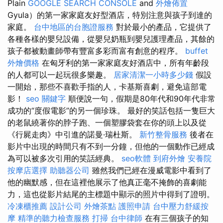
Plain
GOOGLE SEARCH CONSOLE
and
外燴佈置
Gyula）的第一家家庭友好型酒店，特別注意與孩子到達的
家庭。
台中地區的台胞證服務
對於最小的產品，它提供了
各種各樣的嬰兒設備，從嬰兒奶瓶到嬰兒護理產品，其餘的
孩子都被動畫師帶有豐富多彩而富有創意的程序。
buffet
外燴價格
在匈牙利的第一家家庭友好酒店中，所有年齡段
的人都可以一起玩很多樂趣。
居家清潔一小時多少錢
假設
一開始，那些不喜歡手指的人，卡基斯喜劇，避免這部電
影！
seo 關鍵字
順便說一句，假期是80年代和90年代非常
成功的“度假電影”的另一個珍珠。 最好的笑話包括一隻巨大
的老鼠繞著你的脖子跑、​​一個塑膠袋套在你的頭上以及從
《行屍走肉》中引進的諾曼·瑞杜斯。
新竹整骨服務
後者在
影片中出現的時間只有不到一分鐘，但他的一個動作已經成
為可以被多次引用的笑話經典。
seo軟體
到府外燴
安養院
按摩店選擇
助聽器公司
雖然我們已經在漫威電影中看到了
他的幽默感，但在這裡他展示了他真正毫不掩飾的喜劇能
力，這也從影片結尾的主標題中顯示的照片中得到了證明。
冷凍櫃推薦
設計公司
外燴茶點
護照申請
台中壓力舒緩按
摩
精準的聽力檢查服務
打掃
台中律師
在有三個孩子的知