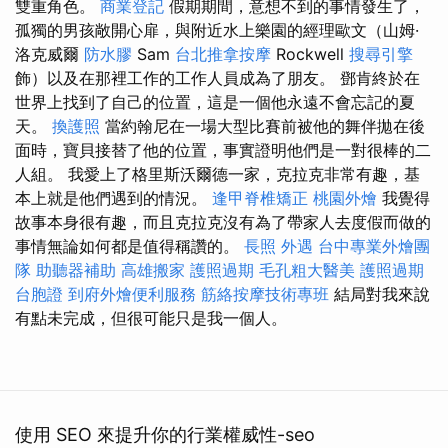
雙重角色。
商業登記
假期期間，意想不到的事情發生了，
孤獨的男孩敞開心扉，與附近水上樂園的經理歐文（山姆·
洛克威爾
防水膠
Sam
台北推拿按摩
Rockwell
搜尋引擎
飾）以及在那裡工作的工作人員成為了朋友。 鄧肯終於在
世界上找到了自己的位置，這是一個他永遠不會忘記的夏
天。
換護照
當約翰尼在一場大型比賽前被他的舞伴拋在後
面時，寶貝接替了他的位置，事實證明他們是一對很棒的二
人組。 我愛上了格里斯沃爾德一家，克拉克非常有趣，基
本上就是他們遇到的情況。
逢甲脊椎矯正
桃園外燴
我覺得
故事本身很有趣，而且克拉克沒有為了帶家人去度假而做的
事情無論如何都是值得稱讚的。
長照
外遇
台中專業外燴團
隊
助聽器補助
高雄搬家
護照過期
毛孔粗大醫美
護照過期
台胞證
到府外燴便利服務
筋絡按摩技術專班
結局對我來說
有點未完成，但很可能只是我一個人。
使用 SEO 來提升你的行業權威性-seo