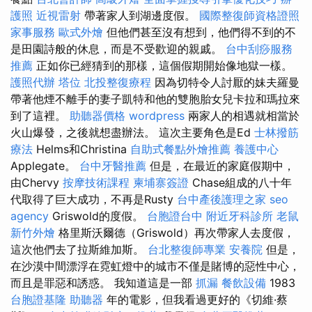
護照
近視雷射
帶著家人到湖邊度假。
國際整復師資格證照
家事服務
歐式外燴
但他們甚至沒有想到，他們得不到的不
是田園詩般的休息，而是不受歡迎的親戚。
台中刮痧服務
推薦
正如你已經猜到的那樣，這個假期開始像地獄一樣。
護照代辦
塔位
北投整復療程
因為切特令人討厭的妹夫羅曼
帶著他煙不離手的妻子凱特和他的雙胞胎女兒卡拉和瑪拉來
到了這裡。
助聽器價格
wordpress
兩家人的相遇就相當於
火山爆發，之後就想盡辦法。 這次主要角色是Ed
士林撥筋
療法
Helms和Christina
自助式餐點外燴推薦
養護中心
Applegate。
台中牙醫推薦
但是，在最近的家庭假期中，
由Chervy
按摩技術課程
柬埔寨簽證
Chase組成的八十年
代取得了巨大成功，不再是Rusty
台中產後護理之家
seo
agency
Griswold的度假。
台胞證台中
附近牙科診所
老鼠
新竹外燴
格里斯沃爾德（Griswold）再次帶家人去度假，
這次​​他們去了拉斯維加斯。
台北整復師專業
安養院
但是，
在沙漠中間漂浮在霓虹燈中的城市不僅是賭博的惡性中心，
而且是罪惡和誘惑。 我知道這是一部
抓漏
餐飲設備
1983
台胞證基隆
助聽器
年的電影，但我看過更好的《切維·蔡