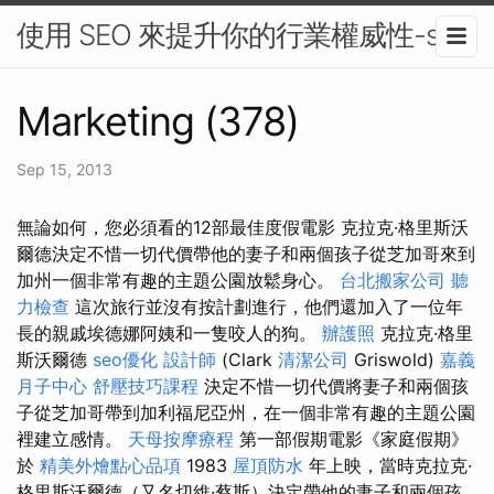
使用 SEO 來提升你的行業權威性-seo
Marketing (378)
Sep 15, 2013
無論如何，您必須看的12部最佳度假電影 克拉克·格里斯沃
爾德決定不惜一切代價帶他的妻子和兩個孩子從芝加哥來到
加州一個非常有趣的主題公園放鬆身心。
台北搬家公司
聽
力檢查
這次旅行並沒有按計劃進行，他們還加入了一位年
長的親戚埃德娜阿姨和一隻咬人的狗。
辦護照
克拉克·格里
斯沃爾德
seo優化
設計師
(Clark
清潔公司
Griswold)
嘉義
月子中心
舒壓技巧課程
決定不惜一切代價將妻子和兩個孩
子從芝加哥帶到加利福尼亞州，在一個非常有趣的主題公園
裡建立感情。
天母按摩療程
第一部假期電影《家庭假期》
於
精美外燴點心品項
1983
屋頂防水
年上映，當時克拉克·
格里斯沃爾德（又名切維·蔡斯）決定帶他的妻子和兩個孩