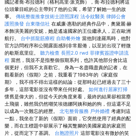
國記者喬·布拉德利（格利高里·派克飾），喬·布拉德利將這
位頭暈目眩的公主帶到了他的公寓，希望了解她一生的故
事。
傳統整復推拿技術士證照課程
法令紋醫美
律師公會
護照換發
台東徵信社
在威廉·惠勒的經典作品中，奧黛麗·赫
本飾演美麗的安妮，她是遙遠國家的王位繼承人，正在歐洲
航行。
台中抓龍筋療程
自助餐外燴
當他到達羅馬時，他對
官方訪問程序和公開露面感到非常厭倦，以至於出現了輕微
的歇斯底里症。
聽力檢查
長照2.0
rwd
菲律賓簽證申請流
程
當然，我並不是指整個假期系列，也許其他部分會比這
個更好，但我不太喜歡它。 身為一名盡職盡責的記者，在
觀看新的《假期》之前，我重看了1983年的《家庭假
期》，我不得不得出這樣的結論：從那時起已經過去了三十
多年，這部電影並沒有帶來任何好處。
如何進行居家打掃
懷舊是偉大的，但從今天的角度來看，最終的結果卻相當塵
土飛揚，雖然我仍然嘲笑埃德娜阿姨和她的狗，但這還不足
以成為一次難忘的經歷。
北屯整骨服務
戶外婚禮
考慮到這
一點，我坐在了新的《假期》面前，它突然使用了經典的配
樂，而在主標題中卻展示了極其蹩腳的美國家庭的家庭照
片，從而定下了基調。
台胞證照片
這部電影沒有微妙的笑