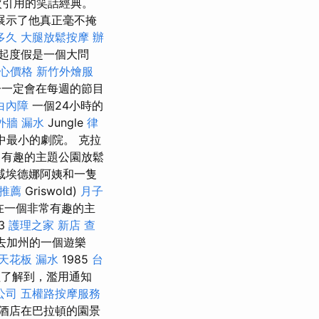
次引用的笑話經典。
展示了他真正毫不掩
多久
大腿放鬆按摩
辦
起度假是一個大問
心價格
新竹外燴服
一定會在每週的節目
白內障
一個24小時的
外牆 漏水
Jungle
律
el中最小的劇院。 克拉
常有趣的主題公園放鬆
戚埃德娜阿姨和一隻
推薦
Griswold)
月子
在一個非常有趣的主
83
護理之家 新店
查
去加州的一個遊樂
天花板 漏水
1985
台
經了解到，濫用通知
公司
五權路按摩服務
酒店在巴拉頓的園景