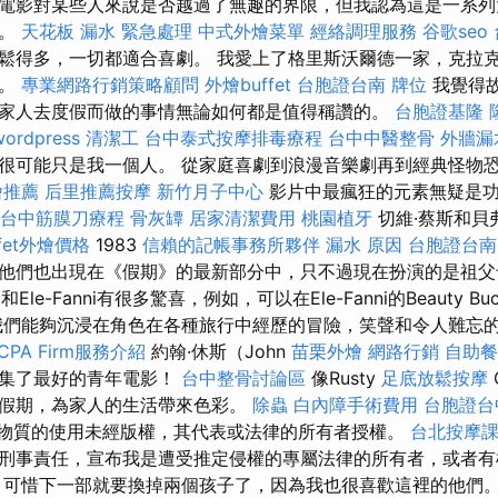
電影對某些人來說是否越過了無趣的界限，但我認為這是一系列
動。
天花板 漏水 緊急處理
中式外燴菜單
經絡調理服務
谷歌seo
鬆得多，一切都適合喜劇。 我愛上了格里斯沃爾德一家，克拉
況。
專業網路行銷策略顧問
外燴buffet
台胞證台南
牌位
我覺得
家人去度假而做的事情無論如何都是值得稱讚的。
台胞證基隆
wordpress
清潔工
台中泰式按摩排毒療程
台中中醫整骨
外牆漏
很可能只是我一個人。 從家庭喜劇到浪漫音樂劇再到經典怪物
燴推薦
后里推薦按摩
新竹月子中心
影片中最瘋狂的元素無疑是功
台中筋膜刀療程
骨灰罈
居家清潔費用
桃園植牙
切維·蔡斯和貝
ffet外燴價格
1983
信賴的記帳事務所夥伴
漏水 原因
台胞證台南
他們也出現在《假期》的最新部分中，只不過現在扮演的是祖父
p和Ele-Fanni有很多驚喜，例如，可以在Ele-Fanni的Beauty 
我們能夠沉浸在角色在各種旅行中經歷的冒險，笑聲和令人難忘的時
CPA Firm服務介紹
約翰·休斯（John
苗栗外燴
網路行銷
自助餐
匯集了最好的青年電影！
台中整骨討論區
像Rusty
足底放鬆按摩
假期，為家人的生活帶來色彩。
除蟲
白內障手術費用
台胞證台
物質的使用未經版權，其代表或法律的所有者授權。
台北按摩
刑事責任，宣布我是遭受推定侵權的專屬法律的所有者，或者有
，可惜下一部就要換掉兩個孩子了，因為我也很喜歡這裡的他們