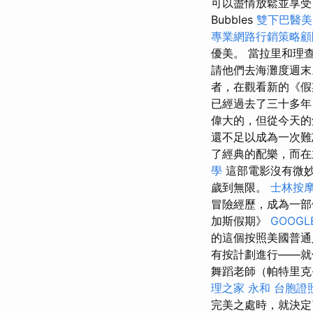
可以盡情放鬆並享
Bubbles
雙下巴醫美
專業網路行銷策略顧
優美。 當拉里和理
請他們去海灘度週末
者，在觀看新的《假
已經過去了三十多年
偉大的，但從今天的
還不足以成為一次
了經典的配樂，而在
學
這部電影沒有微
歲到無限。
士林按
冒險經歷，成為一部
加斯假期》
GOOGL
的這個按照美國普通
有按計劃進行——就
舞蹈老師（帕特里克·斯
理之家 永和
台胞證
完美之處時，就決