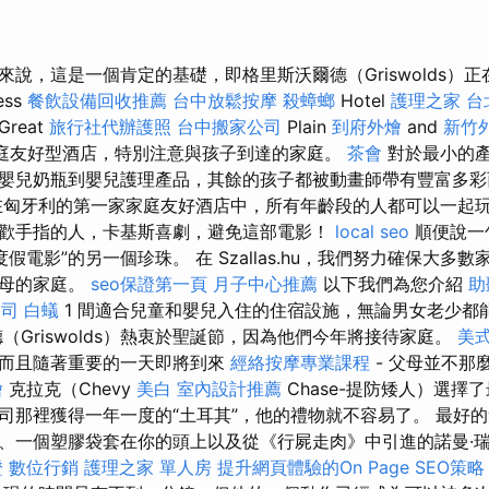
來說，這是一個肯定的基礎，即格里斯沃爾德（Griswolds）
ess
餐飲設備回收推薦
台中放鬆按摩
殺蟑螂
Hotel
護理之家 台
reat
旅行社代辦護照
台中搬家公司
Plain
到府外燴
and
新竹
家家庭友好型酒店，特別注意與孩子到達的家庭。
茶會
對於最小的
嬰兒奶瓶到嬰兒護理產品，其餘的孩子都被動畫師帶有豐富多彩
在匈牙利的第一家家庭友好酒店中，所有年齡段的人都可以一起
歡手指的人，卡基斯喜劇，避免這部電影！
local seo
順便說一
度假電影”的另一個珍珠。 在 Szallas.hu，我們努力確保大多
父母的家庭。
seo保證第一頁
月子中心推薦
以下我們為您介紹
助
公司
白蟻
1 間適合兒童和嬰兒入住的住宿設施，無論男女老少都
（Griswolds）熱衷於聖誕節，因為他們今年將接待家庭。
美
，而且隨著重要的一天即將到來
經絡按摩專業課程
- 父母並不那
燴
克拉克（Chevy
美白
室內設計推薦
Chase-提防矮人）選擇
司那裡獲得一年一度的“土耳其”，他的禮物就不容易了。 最好
、​​一個塑膠袋套在你的頭上以及從《行屍走肉》中引進的諾曼·
證
數位行銷
護理之家 單人房
提升網頁體驗的On Page SEO策略