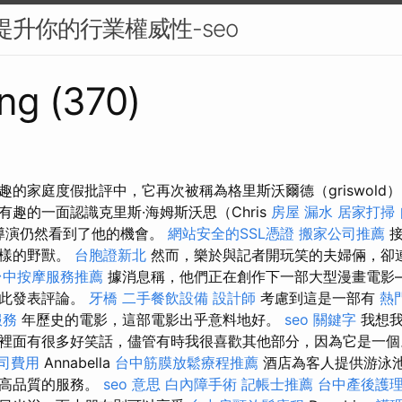
來提升你的行業權威性-seo
ng (370)
的家庭度假批評中，它再次被稱為格里斯沃爾德（griswold
趣的一面認識克里斯·海姆斯沃思（Chris
房屋 漏水
居家打掃
，但導演仍然看到了他的機會。
網站安全的SSL憑證
搬家公司推薦
接
這樣的野獸。
台胞證新北
然而，樂於與記者開玩笑的夫婦倆，卻
台中按摩服務推薦
據消息稱，他們正在創作下一部大型漫畫電影
對此發表評論。
牙橋
二手餐飲設備
設計師
考慮到這是一部有
熱
服務
年歷史的電影，這部電影出乎意料地好。
seo 關鍵字
我想我
裡面有很多好笑話，儘管有時我很喜歡其他部分，因為它是一個
司費用
Annabella
台中筋膜放鬆療程推薦
酒店為客人提供游泳
和高品質的服務。
seo 意思
白內障手術
記帳士推薦
台中產後護