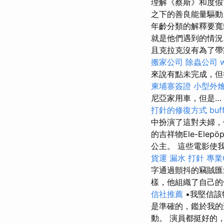
理解《蔡斯》和度假
之下的善良能量驅
年齡分類的解釋要寬
就是他們遇到的情
且克拉克沒有為了帶
搬家公司
除蟲公司
來說有點未完成，但
柬埔寨簽證
小型外
尼亞家用車，但是…
打針的修復方式
bu
中扮演了這對夫婦，
的吉祥物Ele-Elepö
公主。 這些電影使
貨運
漏水 打針
專業
字通過顫抖的竊賊
樣，他組織了自己的
信社推薦
•我堅信該
是準確的，鑑於我的
動。 演員都挺好的