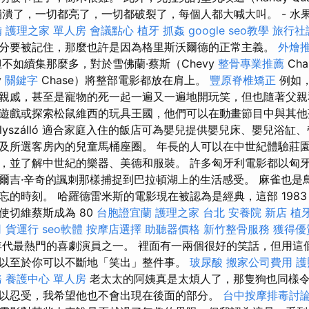
崩潰了，一切都亮了，一切都破裂了，每個人都大喊大叫。 - 水
備
護理之家 單人房
會議點心
植牙
抓姦
google seo教學
旅行社
分要被記住，那麼也許是因為格里斯沃爾德的正常主義。
外燴
不如續集那麼多，對於雪佛蘭·蔡斯（Chevy
整骨專業推薦
Ch
y
關鍵字
Chase）將整部電影都放在肩上。
豐原脊椎矯正
例如
親戚，甚至是寵物的死一起一遍又一遍地開玩笑，但也隨著父親
遊戲或探索松鼠維西的玩具王國，他們可以在動畫節目中與其他
Kastélyszálló 適合家庭入住的飯店可為嬰兒提供嬰兒床、嬰兒
及所選客房內的兒童馬桶座圈。 年長的人可以在中世紀體驗莊
，並了解中世紀的樂器、美德和服裝。 許多匈牙利電影都以匈
爾吉·辛奇的諷刺那樣捕捉到巴拉頓湖上的生活感受。 麻雀也是
忘的時刻。 哈羅德雷米斯的電影現在被認為是經典，這部 1983
使切維蔡斯成為 80
台胞證宜蘭
護理之家 台北
安養院 新店
植
司
貨運行
seo軟體
按摩店選擇
助聽器價格
新竹整骨服務
獲得優
代最熱門的喜劇演員之一。 裡面有一兩個很好的笑話，但用這
以至於你可以不斷地「笑出」整件事。
玻尿酸
搬家公司費用
護
務
養護中心 單人房
老太太的阿姨真是太煩人了，那隻狗也同樣令
以忍受，我希望他也不會出現在後面的部分。
台中按摩排毒討