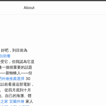
About
） 好吧，到目前為
自助餐
受它，但我認為它是
連一個很重要的話題
——新蜘蛛人——但
門外燴推薦選擇
30
以前看過這部電影，
。 從四月底到十月
池、自己的海灘、體
理之家
宜蘭外燴
家人