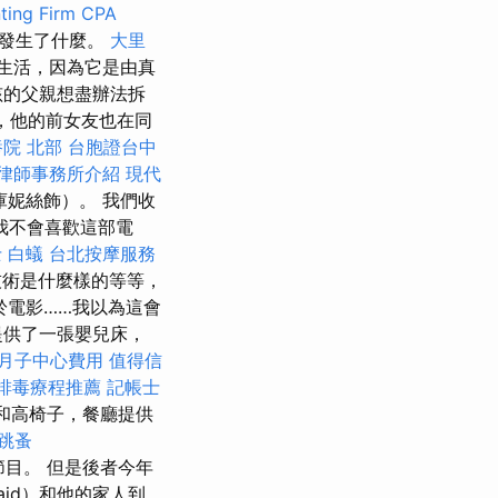
ting Firm CPA
圍發生了什麼。
大里
生活，因為它是由真
孩的父親想盡辦法拆
，他的前女友也在同
院 北部
台胞證台中
律師事務所介紹
現代
庫妮絲飾）。 我們收
我不會喜歡這部電
士
白蟻
台北按摩服務
技術是什麼樣的等等，
於電影……我以為這會
提供了一張嬰兒床，
月子中心費用
值得信
排毒療程推薦
記帳士
和高椅子，餐廳提供
跳蚤
童節目。 但是後者今年
aid）和他的家人到