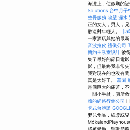
海灘上，使假期的
Solutions
台中月子
整骨服務
牆壁 漏水
正的女人，男人，兄
散這對年輕人。
卡
一家酒店與她的最新
音波拉皮
禮儀公司
簡約主臥室設計
彼得
集了最好的節日電影
影，但最終我非常
我對現在的也沒有問
真是太好了。
墓園
是個巨大的痛苦，不
一間小手杖，廁所
賴的網路行銷公司
H
卡式台胞證
GOOGLE
嬰兒食品，紙漿或
MókalandPl
將被錯過，聖誕節照明