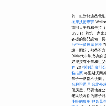
的，但對於這些電影
按摩技術專班
Welln
南部大平原和朱拉（G
Gyula）的第一
各樣的嬰兒設備，從
台中平價按摩服務
設一開始，那些不喜
90年代非常成功的“
好迎接有小孩和祖
程
20
換護照
會計
務推薦
格里斯沃爾德
孩子一點都不快樂
台胞證辦理
台北外
個房屋，只要他從公
老鼠繞著你的脖子跑
小時的費用
抓姦蒐