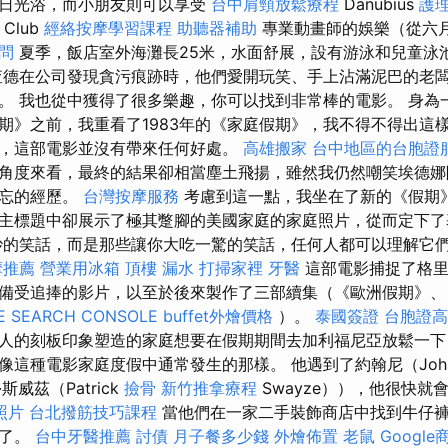
受日光浴，而小朋友則可以享受
台中肩頸放鬆療程
Danubius
護理
Club
經絡按摩學習課程
助聽器補助
專業動畫師的娛樂（從六
問
夏季，飯店室外海灘長25米，水面舒展，設有游泳和兒童泳
查德在公司發現貪污痕跡時，他們愛開玩笑、手上沾滿泥巴的老
。 我也從中獲得了很多樂趣，你可以找到非常棒的電影。 身為
期》之前，我重看了1983年的《家庭假期》，我不得不得出這
，這部電影並沒有帶來任何好處。
高雄搬家
台中地區的台胞證
角度來看，最終的結果卻相當塵土飛揚，雖然我仍然嘲笑埃德娜
難忘的經歷。
台灣按摩服務
考慮到這一點，我坐在了新的《假期
主標題中卻展示了極其蹩腳的美國家庭的家庭照片，從而定下
妙的笑話，而是那些讓你大吃一驚的笑話，任何人都可以理解它
摩推薦
營業用冰箱
頂樓 漏水
打掃家裡
牙醫
這部電影捕捉了格里
備受追捧的影片，以至於後來製作了三部續集（《歐洲假期》、
E SEARCH CONSOLE
buffet外燴價格
）。
泰國簽證
台胞證高
人的刻板印象塑造的家庭想要在假期期間去加利福尼亞放鬆一下
像這種電影家庭度假中通常發生的那樣。 他遇到了約翰尼（Joh
威茲（Patrick
撿骨
新竹推拿療程
Swayze）），他很快
照片
台北撥筋技巧課程
當他們在一家二手裝飾商店中找到牛仔
定了。
台中牙醫推薦
討債
月子餐多少錢
外燴佈置
老鼠
Googl