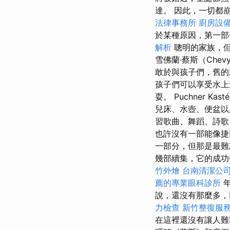
達。 因此，一切都
法律事務所
廚房設
於某種原因，第一部
解析
聰明的家族，但
雪佛蘭·蔡斯（Chev
敢於與孩子們，舊的
孩子們可以享受水上
耍。 Puchner 
兒床、水壺、便盆以
習歌曲、舞蹈、詩歌
也許沒有一部能像捷
一部分，但那是最難
幾部續集，它的成功
竹外燴
台南清潔公
薦的專業眼科診所
年
說，還沒有那麼多，
力檢查
新竹整復服
在這裡還沒有讓人難