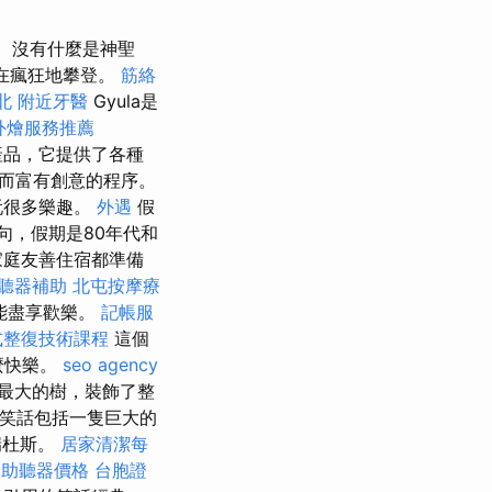
沒有什麼是神聖
正在瘋狂地攀登。
筋絡
北
附近牙醫
Gyula是
外燴服務推薦
產品，它提供了各種
而富有創意的程序。
玩很多樂趣。
外遇
假
句，假期是80年代和
數家庭友善住宿都準備
聽器補助
北屯按摩療
能盡享歡樂。
記帳服
式整復技術課程
這個
麼快樂。
seo agency
了最大的樹，裝飾了整
的笑話包括一隻巨大的
瑞杜斯。
居家清潔每
助聽器價格
台胞證