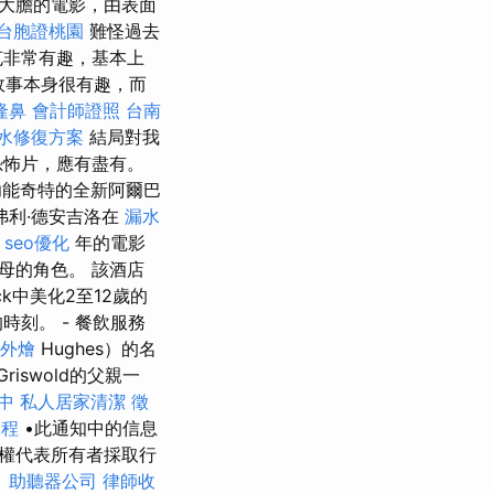
大膽的電影，由表面
台胞證桃園
難怪過去
克非常有趣，基本上
故事本身很有趣，而
隆鼻
會計師證照
台南
水修復方案
結局對我
恐怖片，應有盡有。
能奇特的全新阿爾巴
弗利·德安吉洛在
漏水
seo優化
年的電影
母的角色。 該酒店
Buck中美化2至12歲的
刻。 - 餐飲服務
外燴
Hughes）的名
Griswold的父親一
中
私人居家清潔
徵
課程
•此通知中的信息
權代表所有者採取行
。
助聽器公司
律師收