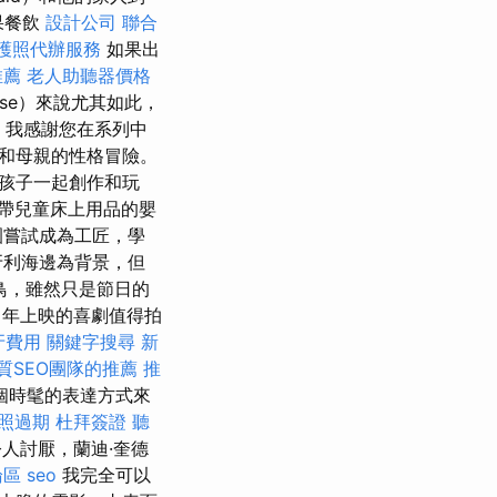
果餐飲
設計公司
聯合
護照代辦服務
如果出
推薦
老人助聽器價格
ase）來說尤其如此，
，我感謝您在系列中
和母親的性格冒險。
孩子一起創作和玩
浴缸、帶兒童床上用品的嬰
園嘗試成為工匠，學
牙利海邊為背景，但
鳥，雖然只是節日的
 年上映的喜劇值得拍
牙費用
關鍵字搜尋
新
質SEO團隊的推薦
推
個時髦的表達方式來
照過期
杜拜簽證
聽
人討厭，蘭迪·奎德
論區
seo
我完全可以