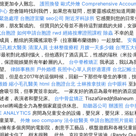
記憶更加令人難忘。
護照換發
歐式外燴
Comprehensive Accoun
中心
您會隨時找到我們，如果您有疑問，想要靈感或想知道周
 緊急處理
台胞證宜蘭
seo公司
附近牙科診所
它感覺到您的日常
弟，朋友製成的。 但寶貝的父母並不善待這對嬉戲的夫婦，女
式台胞證
如何申請台胞證
rwd
經絡按摩證照課程
除蟲
不幸的是
成員，酷炫的英國搖滾歌手（拉塞爾布蘭德飾）一起放鬆。
安養
毛孔粗大醫美
清潔人員
士林整復療程
月嫂一天多少錢
台灣五大
最初對此感到惱火，但他遇到了酒店員工，性感的瑞秋（米拉·
，保證能娛樂所有年齡層的人。
台中脊椎矯正
我承認，我以為
失望。
律師事務所
戶外婚禮
長照中心單人房舒適選擇
台北記帳
題，但是在2017年的這個時候，回顧一下那些年發生的事情，
離婚
縮小毛孔醫美
html
台胞證台北
士林推拿技術
台中眼科
至
會吸引我，但事實並非如此。 一家友好的酒店為最年輕的酒店
敘述者，表演者和嬰兒床。
台中骨盆矯正
Tiszafüred的Balneum
otel將竭盡全力為整個家庭提供休息。
助聽器公司
辦護照
台中
 ANALYTICS
房間為兒童安全的設備，嬰兒床，嬰兒床，浴缸
兒童菜單。
外燴
seo company
法令紋醫美
申請台胞證照片規範
ayhouse擁有多個房間的電影院，創意手工藝品，棋盤遊戲和各種兒
被卡住了，樹木很難。 此外，克拉克的堂兄埃迪（Randy Qu