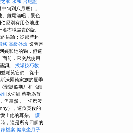
之家 永和
台胞證
月中旬到八月底）。
池、雞尾酒吧，景色
闆伯尼別有用心地邀
一名盡職盡責的記
樣的結論：從那時起
服務
高級外燴
懷舊是
阿姨和她的狗，但這
》面前，它突然使用
了基調。
拔罐技巧教
們並嘲笑它們，從十
斯沃爾德家族的夏季
《聖誕假期》和《維
雄
以切維·蔡斯為首
，但當然，一切都沒
nny），這位英俊的
就會愛上他的耳朵。
護
褲時，這是所有四個的
e商家檔案
健康坐月子