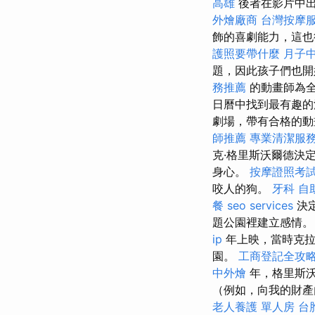
高雄
後者在影片中出
外燴廠商
台灣按摩
飾的喜劇能力，這也
護照要帶什麼
月子
題，因此孩子們也開始
務推薦
的動畫師為
日曆中找到最有趣的
劇場，帶有合格的動畫
師推薦
專業清潔服
克·格里斯沃爾德決
身心。
按摩證照考
咬人的狗。
牙科
自
餐
seo services
決
題公園裡建立感情
ip
年上映，當時克拉
園。
工商登記全攻
中外燴
年，格里斯沃
（例如，向我的財產
老人養護 單人房
台