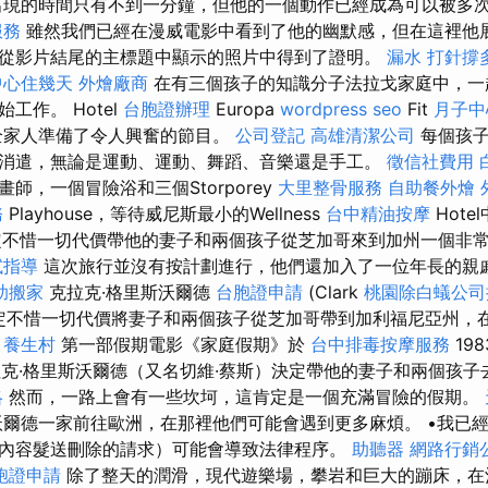
現的時間只有不到一分鐘，但他的一個動作已經成為可以被多
服務
雖然我們已經在漫威電影中看到了他的幽默感，但在這裡他
從影片結尾的主標題中顯示的照片中得到了證明。
漏水 打針撐
中心住幾天
外燴廠商
在有三個孩子的知識分子法拉戈家庭中，一
工作。 Hotel
台胞證辦理
Europa
wordpress seo
Fit
月子中
全家人準備了令人興奮的節目。
公司登記
高雄清潔公司
每個孩子
消遣，無論是運動、運動、舞蹈、音樂還是手工。
徵信社費用
師，一個冒險浴和三個Storporey
大里整骨服務
自助餐外燴
務
Playhouse，等待威尼斯最小的Wellness
台中精油按摩
Hot
定不惜一切代價帶他的妻子和兩個孩子從芝加哥來到加州一個非
試指導
這次旅行並沒有按計劃進行，他們還加入了一位年長的親
助搬家
克拉克·格里斯沃爾德
台胞證申請
(Clark
桃園除白蟻公司
定不惜一切代價將妻子和兩個孩子從芝加哥帶到加利福尼亞州，
。
養生村
第一部假期電影《家庭假期》於
台中排毒按摩服務
19
克·格里斯沃爾德（又名切維·蔡斯）決定帶他的妻子和兩個孩子
略
然而，一路上會有一些坎坷，這肯定是一個充滿冒險的假期。
爾德一家前往歐洲，在那裡他們可能會遇到更多麻煩。 •我已
內容髮送刪除的請求）可能會導致法律程序。
助聽器
網路行銷
胞證申請
除了整天的潤滑，現代遊樂場，攀岩和巨大的蹦床，在