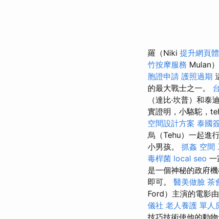
羅（Niki
提升網頁體驗
竹按摩服務
Mula
胞證申請
護照過期
的最大戰士之一。
（達比·坎普）和泰
實證明，小駱駝，t
空間設計方案
泰國
烏（Tehu）一起
小男孩。
抓姦
空間
毒桿菌
local seo
一
是一個神秘的政府機
即可。
醫美做臉
茶
Ford）主演的電影由
儀社
老人養護 單人
技巧技術使他的動物