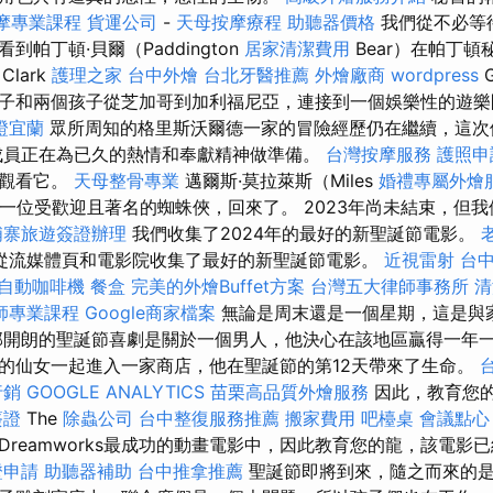
摩專業課程
貨運公司
-
天母按摩療程
助聽器價格
我們從不必等
帕丁頓·貝爾（Paddington
居家清潔費用
Bear）在帕丁頓
lark
護理之家
台中外燴
台北牙醫推薦
外燴廠商
wordpress
G
子和兩個孩子從芝加哥到加利福尼亞，連接到一個娛樂性的遊
證宜蘭
眾所周知的格里斯沃爾德一家的冒險經歷仍在繼續，這次
成員正在為已久的熱情和奉獻精神做準備。
台灣按摩服務
護照申
以觀看它。
天母整骨專業
邁爾斯·莫拉萊斯（Miles
婚禮專屬外燴
s）是一位受歡迎且著名的蜘蛛俠，回來了。 2023年尚未結束，但
埔寨旅遊簽證辦理
我們收集了2024年的最好的新聖誕節電影。
從流媒體頁和電影院收集了最好的新聖誕節電影。
近視雷射
台
自動咖啡機
餐盒
完美的外燴Buffet方案
台灣五大律師事務所
清
師專業課程
Google商家檔案
無論是周末還是一個星期，這是與
部開朗的聖誕節喜劇是關於一個男人，他決心在該地區贏得一年
的仙女一起進入一家商店，他在聖誕節的第12天帶來了生命。
行銷
GOOGLE ANALYTICS
苗栗高品質外燴服務
因此，教育您的
簽證
The
除蟲公司
台中整復服務推薦
搬家費用
吧檯桌
會議點心
Dreamworks最成功的動畫電影中，因此教育您的龍，該電影
證申請
助聽器補助
台中推拿推薦
聖誕節即將到來，隨之而來的