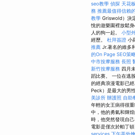
seo教學
偵探
天花板
務
推薦最值得信賴的
教學
Griswol
悅的遊樂園裡放鬆身
人的狗一起。
小型
經歷。
杜拜簽證
小羅
推薦
Jr.著名的維
的On Page SEO策
中市按摩服務
長照
新竹按摩服務
四月
蹈比賽。 一位在逃
的經典浪漫電影已經為使
Peck）是最大的男
美診所
辦護照
自助
年輕的女王病得很重
中，他的勇氣和輝
時，他突然發現自己
電影是僅次於帕丁頓（P
services
下午茶外