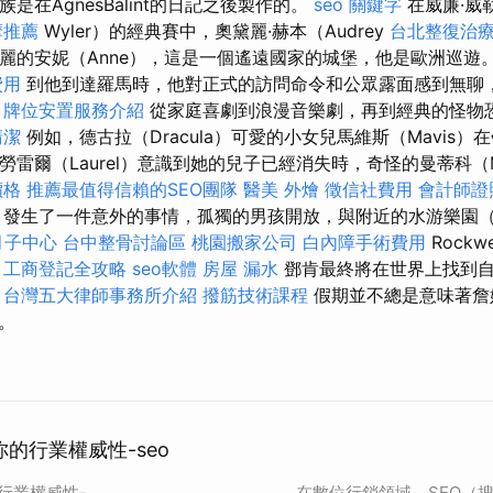
家族是在ÁgnesBálint的日記之後製作的。
seo 關鍵字
在威廉·威勒（
摩推薦
Wyler）的經典賽中，奧黛麗·赫本（Audrey
台北整復治
著美麗的安妮（Anne），這是一個遙遠國家的城堡，他是歐洲巡遊
費用
到他到達羅馬時，他對正式的訪問命令和公眾露面感到無聊
。
牌位安置服務介紹
從家庭喜劇到浪漫音樂劇，再到經典的怪物
清潔
例如，德古拉（Dracula）可愛的小女兒馬維斯（Mavis
親勞雷爾（Laurel）意識到她的兒子已經消失時，奇怪的曼蒂科（Ma
價格
推薦最值得信賴的SEO團隊
醫美
外燴
徵信社費用
會計師證
發生了一件意外的事情，孤獨的男孩開放，與附近的水游樂園（O
月子中心
台中整骨討論區
桃園搬家公司
白內障手術費用
Rock
。
工商登記全攻略
seo軟體
房屋 漏水
鄧肯最終將在世界上找到自
。
台灣五大律師事務所介紹
撥筋技術課程
假期並不總是意味著詹
。
你的行業權威性-seo
的行業權威性-
在數位行銷領域，SEO（