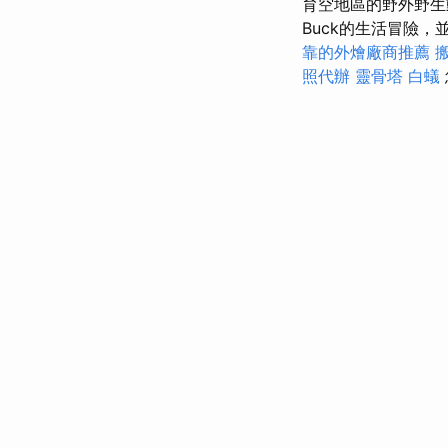
育空地區的野外野
Buck的生活冒險
靠的外燴廠商推薦
照代辦
靈骨塔
白蟻