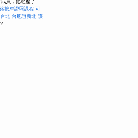
最新成員，他經歷了
絡按摩證照課程
可
 台北
台胞證新北
護
？