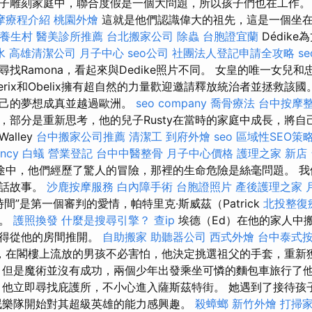
子雕刻家庭中，聯合度假是一個大問題，所以孩子們也在工作
摩療程介紹
桃園外燴
這就是他們認識偉大的祖先，這是一個坐
養生村
醫美診所推薦
台北搬家公司
除蟲
台胞證宜蘭
Dédik
水
高雄清潔公司
月子中心
seo公司
社團法人登記申請全攻略
s
找Ramona，看起來與Dedike照片不同。 女皇的唯一女兒
terix和Obelix擁有超自然的力量歡迎邀請釋放統治者並拯救該
自己的夢想成真並越過歐洲。
seo company
喬骨療法
台中按摩
，部分是重新思考，他的兒子Rusty在當時的家庭中成長，將自
lley
台中搬家公司推薦
清潔工
到府外燴
seo
區域性SEO策
ency
白蟻
營業登記
台中中醫整骨
月子中心價格
護理之家 新店
途中，他們經歷了驚人的冒險，那裡的生命危險是絲毫問題。 我們
童話故事。
沙鹿按摩服務
白內障手術
台胞證照片
產後護理之家 
間”是第一個審判的愛情，帕特里克·斯威茲（Patrick
北投整復
事。
護照換發
什麼是搜尋引擎？
查ip
埃德（Ed）在他的家人中
彼得從他的房間推開。
自助搬家
助聽器公司
西式外燴
台中泰式
，在閣樓上流放的男孩不必害怕，他決定挑選祖父的手套，重新
但是魔術並沒有成功，兩個少年出發乘坐可憐的麵包車旅行了
，他立即尋找庇護所，不小心進入薩斯茲特街。 她遇到了接待孩
氓樂隊開始對其超級英雄的能力感興趣。
殺蟑螂
新竹外燴
打掃