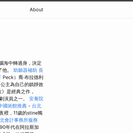
About
是安妮在腦海中轉過身，決定
了他。
助聽器補助
長
字
Peck）喬·布拉德利
帶著公主為自己的鎮靜效
現在》是經典之作，
喜劇演員之一。
安養院
中國術館推薦
-
台北
，11歲的stine獨
北會計事務所服務
90年代在阿拉斯加