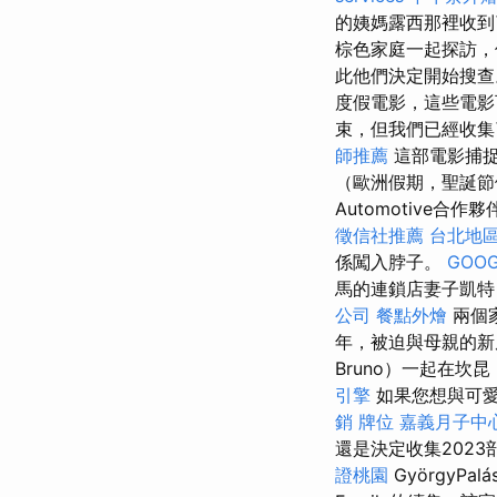
的姨媽露西那裡收到
棕色家庭一起探訪，
此他們決定開始搜
度假電影，這些電
束，但我們已經收集
師推薦
這部電影捕捉
（歐洲假期，聖誕節
Automotive合
徵信社推薦
台北地
係闖入脖子。
GOOG
馬的連鎖店妻子凱特（
公司
餐點外燴
兩個
年，被迫與母親的新朋
Bruno）一起在坎昆
引擎
如果您想與可愛
銷
牌位
嘉義月子中
還是決定收集202
證桃園
GyörgyPa