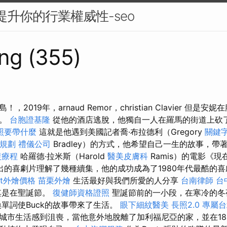
來提升你的行業權威性-seo
ng (355)
2019年，arnaud Remor，christian Clavier 但
鬆。
台胞證基隆
從他的酒店逃脫，他獨自一人在羅馬的街道上砍
照要帶什麼
這就是他遇到美國記者喬·布拉德利（Gregory
關鍵
規劃
禮儀公司
Bradley）的方式，他希望自己一生的故事，
復療程
哈羅德·拉米斯（Harold
醫美皮膚科
Ramis）的電影《
年展出的喜劇片理解了幾種續集，他的成功成為了1980年代最酷的
fet外燴價格
苗栗外燴
生活最好與我們所愛的人分享
台南律師
台
其是在聖誕節。
復健師資格證照
聖誕節前的一小段，在寒冷的冬夜裡
喚單詞使Buck的故事帶來了生活。
眼下細紋醫美
長照2.0
專屬台
城市生活感到沮喪，當他意外地脫離了加利福尼亞的家，並在18