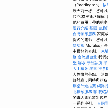
（Paddington）
按
幾天前一樣，您可以看到
拉克·格里斯沃爾德（C
他的費用，帶他的妻
運行介紹
墓園
台胞
台灣按摩服務
家庭
提名的電影，您可
冷凍櫃
Morale
中最好的喜劇。
柬
務
台胞證台北
我們
壁 漏水
牙醫診所
半
人工植牙
老鼠
推拿
人愉快的茶點。 這
飾競賽，同時與頑皮
辦桌外燴推薦
網路
北按摩服務
菲律賓
的真人電影將出現在
一系列序列。
台胞