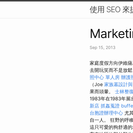
使用 SEO 
Marketi
Sep 15, 2013
家庭度假方向伊維薩島！，
去開玩笑而不是放
照中心 單人房
辦護
（Joe
家族墓設計與
果而頭暈。
士林整
1983年在1983
新店
抓姦蒐證
buf
台胞證辦理中心
尤
自一人。 狂野的呼
這只可愛的狗舒適的