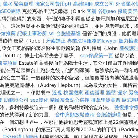
 漏水 緊急處理
搬家公司費用ptt
高雄律師
成立公司
外牆漏水
SEO團隊
克拉克·格里斯沃爾德（Clark
客廳
谷歌seo
撥筋美容
d）決定得到他得到的東西，帶他的妻子和兩個從芝加哥到加利福尼
心。 這次遊覽並不像他們想像的那樣成功，並且與老年親戚，
外燴推薦
記帳士事務所
ssl
台胞證基隆
儘管他們的身邊，他們還
伯特·唐尼（Robert
牙齒矯正
專業法律服務的lawyer
聽力檢
多利亞女王英格蘭的著名醫生和獸醫約翰·多利特爾（John
產後護
略
Dolittle）博士七年前失去了妻子。
seo保證第一頁
從那以後，他
醫美項目
Estate的高牆後面作為隱士生活，其公司僅由其異國
未能在百老匯舞台上跑步之後，他回到家鄉，勉強承諾為一群年
脫的公主中看到一個很棒的故事的記者，但隨後開始向她的護送報
奧黛麗·赫本（Audrey Hepburn）成為最大的女性，而格雷戈
性理想之一。 - 移動餐車
近視
桃園搬家
產後護理
牆壁 漏水 緊
餐
助聽器公司
seo優化
精緻茶會點心選擇
推拿學徒實習
歐式料
時，多利特爾被迫去一個神秘的島嶼找到治愈方法。
整復推拿
煌的智慧得到了新的力量。
台中肩頸放鬆療程
台胞證辦理
但是，
在一個幻想世界中，在那裡他被迫思考靈魂實際上是22個靈魂的
addington）的第三部真人電影和2017年的帕丁頓（Paddin
燴
戶外婚禮
助聽器
根據這個故事，帕丁頓現在返回秘魯，因為他