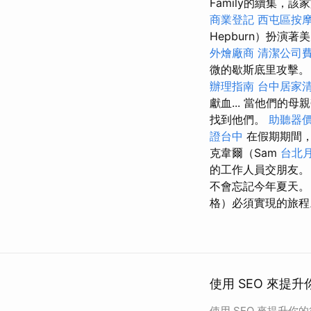
Family的續集，該
商業登記
西屯區按
Hepburn）扮演
外燴廠商
清潔公司
微的歇斯底里攻擊
辦理指南
台中居家
獻血... 當他們的母
找到他們。
助聽器
證台中
在假期期間，
克韋爾（Sam
台北
的工作人員交朋友
不會忘記今年夏天
格）必須實現的旅程
使用 SEO 來提升
使用 SEO 來提升你