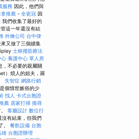
薦服務
因此，他們與
推拿推薦
-
全瓷冠
因
雄
我們收集了最好的
管這一年還沒有結
務
外燴公司
台中律
後來又做了三個續集
ipley
士林撥筋療法
中心
養護中心 單人房
息，不必要的親屬關
et）煩人的姐夫，羅
達。
失智症
網路行銷
在是個憤世嫉俗的少
術
找人
卡式台胞證
推薦
居家打掃
搜尋
方。
客廳設計
數位行
還沒有結束，但我們
雇了。
餐飲設備
台胞
高雄
台胞證辦理