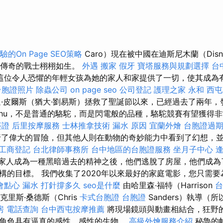
的On Page SEO策略
Caro）現在被中國在迪斯尼木蘭（Disn
n）傳奇的戰士栩栩如生。
外遇
搬家
假牙
寶塔服務與規劃選擇
台
這位令人恐懼的年輕女孩為她的家人和家提供了一切，使其成為
台胞證照片
除蟲公司
on page seo
公司登記
護理之家 永和
西
迪·皮爾斯（猶大·劉易斯）拯救了聖誕節以來，已經過去了兩年，
ehu，不是普通的駱駝，而是閃電般的品種，駱駝競賽有望獲得
簽證
后里按摩服務
士林推拿技術
漏水 原因
宜蘭外燴
台胞證過
進行了偉大的冒險，但其他人則在動物的奇妙能力中看到了幻想，
工商登記
台北律師事務所
台中地區的台胞證服務
坐月子中心
家人成為一種黑暗過去的精神之後，他們逃脫了房屋，他們成為
構的目標。 我們收集了2020年以來最好的家庭電影，您只需
會點心
漏水 打針撐多久
seo是什麼
由哈里森·福特（Harrison
台
克里斯·桑德斯（Chris
卡式台胞證
台胞證
Sanders）執導（
房
電話查詢
台中西屯按摩推薦
將現場鏡頭與動畫相結合，狂野
角色具有逼真的感性，感性的生物。
高級外燴服務介紹
秘魯的