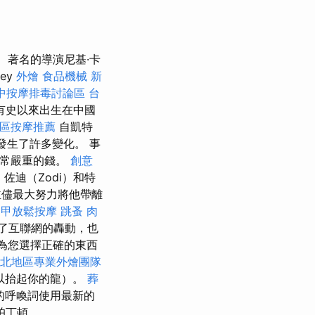
著名的導演尼基·卡
ey
外燴
食品機械
新
中按摩排毒討論區
台
有史以來出生在中國
屯區按摩推薦
自凱特
發生了許多變化。 事
非常嚴重的錢。
創意
期
佐迪（Zodi）和特
並儘最大努力將他帶離
逢甲放鬆按摩
跳蚤
肉
了互聯網的轟動，也
要為您選擇正確的東西
北地區專業外燴團隊
所以抬起你的龍）。
葬
的呼喚詞使用最新的
帕丁頓