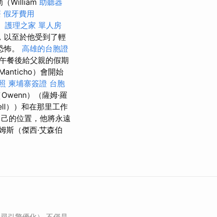
William
助聽器
療
假牙費用
。
護理之家 單人房
，以至於他受到了輕
恐怖。
高雄的台胞證
）在午餐後給父親的假期
nticho）會開始
照
柬埔寨簽證
台胞
wenn）（薩姆·羅
well））和在那里工作
己的位置，他將永遠
姆斯（傑西·艾森伯
搜尋引擎優化） 不僅是