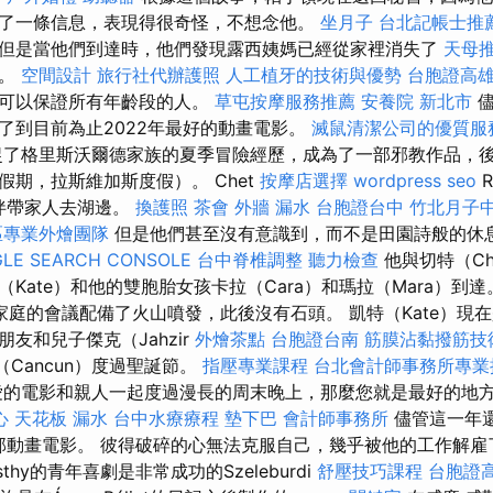
了一條信息，表現得很奇怪，不想念他。
坐月子
台北記帳士推
但是當他們到達時，他們發現露西姨媽已經從家裡消失了
天母
查。
空間設計
旅行社代辦護照
人工植牙的技術與優勢
台胞證高
影可以保證所有年齡段的人。
草屯按摩服務推薦
安養院 新北市
儘
了到目前為止2022年最好的動畫電影。
滅鼠清潔公司的優質服
了格里斯沃爾德家族的夏季冒險經歷，成為了一部邪教作品，
假期，拉斯維加斯度假）。 Chet
按摩店選擇
wordpress seo
R
作夥伴帶家人去湖邊。
換護照
茶會
外牆 漏水
台胞證台中
竹北月子
區專業外燴團隊
但是他們甚至沒有意識到，而不是田園詩般的休
LE SEARCH CONSOLE
台中脊椎調整
聽力檢查
他與切特（Ch
Kate）和他的雙胞胎女孩卡拉（Cara）和瑪拉（Mara）到
家庭的會議配備了火山噴發，此後沒有石頭。 凱特（Kate）現
友和兒子傑克（Jahzir
外燴茶點
台胞證台南
筋膜沾黏撥筋技
（Cancun）度過聖誕節。
指壓專業課程
台北會計師事務所專業
的電影和親人一起度過漫長的周末晚上，那麼您就是最好的地
心
天花板 漏水
台中水療療程
墊下巴
會計師事務所
儘管這一年
3部動畫電影。 彼得破碎的心無法克服自己，幾乎被他的工作解
lásthy的青年喜劇是非常成功的Szeleburdi
舒壓技巧課程
台胞證