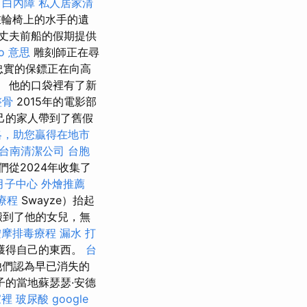
。
白內障
私人居家清
在輪椅上的水手的遺
e為丈夫前船的假期提供
eo 意思
雕刻師正在尋
和忠實的保鏢正在向高
國。 他的口袋裡有了新
整骨
2015年的電影部
己的家人帶到了舊假
略，助您贏得在地市
台南清潔公司
台胞
從2024年收集了
月子中心
外燴推薦
療程
Swayze）抬起
搬到了他的女兒，無
按摩排毒療程
漏水 打
獲得自己的東西。
台
他們認為早已消失的
子的當地蘇瑟瑟·安德
家裡
玻尿酸
google