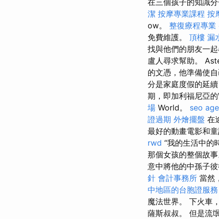
在三個孩子的知識分
潔
按摩專業課程
按
ow。
整復療程專業
免費維護。
頂樓 漏
找與他們的朋友一起尋
盧人尋求幫助。 As
的文憑，他準備使
分是家庭度假的延續
期，即加利福尼亞的Wa
場
World。
seo ag
證過期
外燴擺盤
在
最好的動畫電影和
rwd
“我的生活中的時
那個女孩的整個故
意中將他的中孫子
針
會計事務所
當然
中地區的台胞證服務
魔法世界。 下火車
薩斯叔叔。 但是流