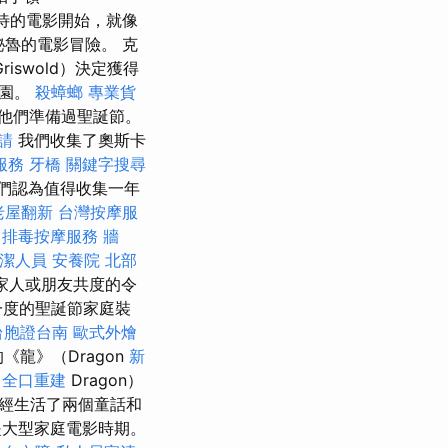
待的電影開始，就像
秘魯的電影冒險。 克
riswold）決定獲得
樂園。
殺蟑螂
專業貨
他們準備過聖誕節。
請
我們收集了奧斯卡
服務
牙橋
關鍵字搜尋
我們認為值得收集一年
老屋翻新
台灣按摩服
中排毒按摩服務
牆
潔人員
安養院 北部
家人或朋友共度的令
一度的聖誕節家庭裝
台胞證台南
歐式外燴
《龍》（Dragon
新
全口重建
Dragon）
已經生活了兩個童話和
是大型家庭電影時期。