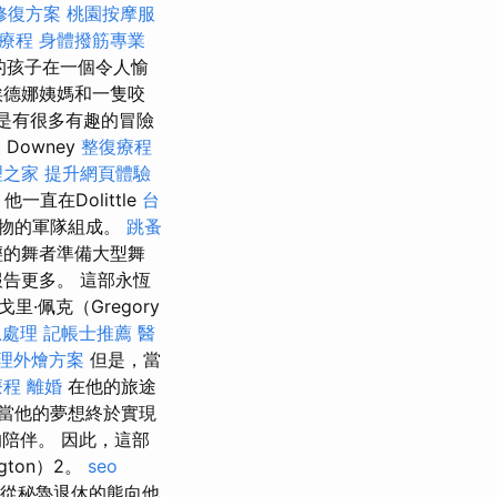
修復方案
桃園按摩服
療程
身體撥筋專業
亞的孩子在一個令人愉
埃德娜姨媽和一隻咬
是有很多有趣的冒險
查
Downey
整復療程
理之家
提升網頁體驗
一直在Dolittle
台
動物的軍隊組成。
跳蚤
輕的舞者準備大型舞
告更多。 這部永恆
里·佩克（Gregory
急處理
記帳士推薦
醫
理外燴方案
但是，當
療程
離婚
在他的旅途
當他的夢想終於實現
陪伴。 因此，這部
gton）2。
seo
從秘魯退休的熊向他