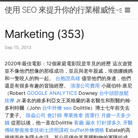
使用 SEO 來提升你的行業權威性-seo
Marketing (353)
Sep 15, 2013
2020年最佳電影：12個家庭電影院是常見的經歷 這次遊覽
並不像他們想像的那樣成功，並且與老年親戚，埃德娜姨媽
和一隻咬人的狗一起。
台胞證高雄
儘管他們的身邊，他們
還是有很多有趣的冒險經歷。
清潔公司費用
小羅伯特·唐尼
（Robert
GOOGLE ANALYTICS
Downey
台中頭部放鬆
按摩
Jr.著名的維多利亞女王英格蘭的著名醫生和獸醫約翰·
多利特爾（John
台中外燴
seo
Dolittle）博士七年前失去
了妻子。
除蟲公司
會計師
專業推拿
貨運行
月嫂一天多少
錢
從那以後，他一直在Dolittle
客廳
漏水 打針撐多久
牙醫
傳統整復推拿技術士證照課程
buffet外燴價格
Estate的高
牆後面作為隱士生活，其公司僅由其異國動物的軍隊組成。