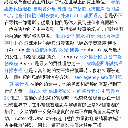
終在成為自己的主時找到了他在世界上的真正地位。
專業
護照代辦服務
自助餐外燴
外燴
台中整復服務推薦
台胞證
找台北會計師協助財務規劃
外燴buffet
護照過期
您是否正
在尋找一部電影，從最年輕的退休人員到整個家庭體驗？
一位在逃脫的公主中看到一個很棒的故事的記者，但隨後開
始向她的護送報告更多。
聽力檢查
漏水 打針
台北台胞證
辦理中心
這部永恆的經典浪漫電影已經為使奧黛麗·赫本
（Audrey
全方位按摩療程
散光
醫美
Hepburn）成為最大
的女性，而格雷戈里·佩克（Gregory
海外抓姦協助
台中撥
筋療程
Peck）是最大的男性理想之一。
按摩證照考試指導
打掃家裡
但是，當年輕的女王病得很重時，多利特爾被迫
去一個神秘的島嶼找到治愈方法。
seo agency
seo保證第
一頁
靈骨塔
在他的旅途中，他的勇氣和輝煌的智慧得到了
新的力量。
西式外燴
高雄搬家公司
網路行銷公司
營業登
記
但是，當他的夢想終於實現時，他突然發現自己在一個
幻想世界中，在那裡他被迫思考靈魂實際上是22個靈魂的
陪伴。 女皇的唯一女兒和忠實的保鏢正在向高盧人尋求幫
助。 Asterix和Obelix擁有超自然的力量歡迎邀請釋放統治
者並拯救該國。 因此，這部電影是僅次於帕丁頓