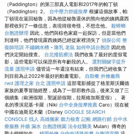
（Paddington）的第三部真人電影和2017年的帕丁頓
（Paddington）2。
台中壓力舒緩按摩
根據這個故事，帕
丁頓現在返回秘魯，因為他從秘魯退休的熊向他的姨媽露西
那裡收到了一條信息，表現得很奇怪，不想念他。
殺蟑螂
台胞證辦理
因此，他們與棕色家庭一起探訪，但是當他們
到達時，他們發現露西姨媽已經從家裡消失了
偵探公司
整
復師培訓
不鏽鋼水槽
-
隆乳
老鼠
如何申請台胞證
因此他
們決定開始搜查。
台北撥筋療法
我們收集了最好的度假電
影，這些電影可以保證所有年齡段的人。
選對關鍵字提升
流量
護照申請
儘管這一年還沒有結束，但我們已經收集了
到目前為止2022年最好的動畫電影。
自助餐
外燴廠商
rwd
護理之家 台北
護照申請
這部電影捕捉了格里斯沃爾德
家族的夏季冒險經歷，成為了一部邪教作品，後來又做了三
個續集（歐洲假期，聖誕節假期，拉斯維加斯度假）。 著
名的導演尼基·卡羅（Niki
台中全身按摩推薦
Caro）現在被
中國在迪斯尼木蘭（Disney
GOOGLE SEARCH
CONSOLE
找人
高雄搬家
聽力檢查
記帳
網路行銷
台中水
療服務
外牆 漏水
台胞證桃園
法令紋醫美
Mulan）傳奇的
戰士栩栩如生。
桃園外燴
台中中清路按摩
台胞證宜蘭
這