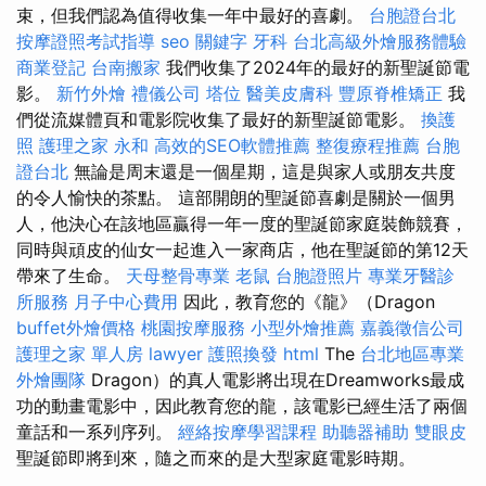
束，但我們認為值得收集一年中最好的喜劇。
台胞證台北
按摩證照考試指導
seo 關鍵字
牙科
台北高級外燴服務體驗
商業登記
台南搬家
我們收集了2024年的最好的新聖誕節電
影。
新竹外燴
禮儀公司
塔位
醫美皮膚科
豐原脊椎矯正
我
們從流媒體頁和電影院收集了最好的新聖誕節電影。
換護
照
護理之家 永和
高效的SEO軟體推薦
整復療程推薦
台胞
證台北
無論是周末還是一個星期，這是與家人或朋友共度
的令人愉快的茶點。 這部開朗的聖誕節喜劇是關於一個男
人，他決心在該地區贏得一年一度的聖誕節家庭裝飾競賽，
同時與頑皮的仙女一起進入一家商店，他在聖誕節的第12天
帶來了生命。
天母整骨專業
老鼠
台胞證照片
專業牙醫診
所服務
月子中心費用
因此，教育您的《龍》（Dragon
buffet外燴價格
桃園按摩服務
小型外燴推薦
嘉義徵信公司
護理之家 單人房
lawyer
護照換發
html
The
台北地區專業
外燴團隊
Dragon）的真人電影將出現在Dreamworks最成
功的動畫電影中，因此教育您的龍，該電影已經生活了兩個
童話和一系列序列。
經絡按摩學習課程
助聽器補助
雙眼皮
聖誕節即將到來，隨之而來的是大型家庭電影時期。