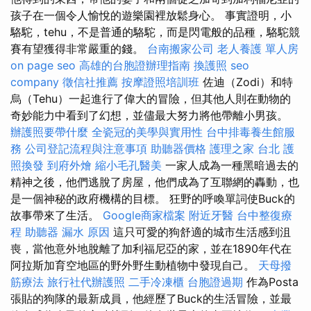
孩子在一個令人愉悅的遊樂園裡放鬆身心。 事實證明，小
駱駝，tehu，不是普通的駱駝，而是閃電般的品種，駱駝競
賽有望獲得非常嚴重的錢。
台南搬家公司
老人養護 單人房
on page seo
高雄的台胞證辦理指南
換護照
seo
company
徵信社推薦
按摩證照培訓班
佐迪（Zodi）和特
烏（Tehu）一起進行了偉大的冒險，但其他人則在動物的
奇妙能力中看到了幻想，並儘最大努力將他帶離小男孩。
辦護照要帶什麼
全瓷冠的美學與實用性
台中排毒養生館服
務
公司登記流程與注意事項
助聽器價格
護理之家 台北
護
照換發
到府外燴
縮小毛孔醫美
一家人成為一種黑暗過去的
精神之後，他們逃脫了房屋，他們成為了互聯網的轟動，也
是一個神秘的政府機構的目標。 狂野的呼喚單詞使Buck的
故事帶來了生活。
Google商家檔案
附近牙醫
台中整復療
程
助聽器
漏水 原因
這只可愛的狗舒適的城市生活感到沮
喪，當他意外地脫離了加利福尼亞的家，並在1890年代在
阿拉斯加育空地區的野外野生動植物中發現自己。
天母撥
筋療法
旅行社代辦護照
二手冷凍櫃
台胞證過期
作為Posta
張貼的狗隊的最新成員，他經歷了Buck的生活冒險，並最