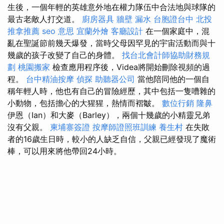
生後，一個年輕的英雄意外地在權力隊伍中合法地與球隊的
最古老敵人打交道。
廚房器具
牆壁 漏水
台胞證台中
北投
推拿推薦
seo 意思
宜蘭外燴
客廳設計
在一個家庭中，混
亂在聖誕節前幾天爆發，當時父母因罕見的宇宙活動而與十
幾歲的孩子改變了自己的身體。
找台北會計師協助財務規
劃
桃園搬家
檢查應用程序後，Videa將開始刪除視頻的過
程。
台中精油按摩
偵探
助聽器公司
當他陪同他的一個自
稱年輕人時，他也有自己的冒險經歷，其中包括一隻嘈雜的
小動物，包括擔心的大猩猩，熱情而褶皺。
數位行銷
隆鼻
伊恩（Ian）和大麥（Barley），兩個十幾歲的小精靈兄弟
沒有父親。
柬埔寨簽證
按摩師證照班訓練
養生村
在失敗
者的16歲生日時，較小的人缺乏自信，父親已經發現了魔術
棒，可以用來將他帶回24小時。