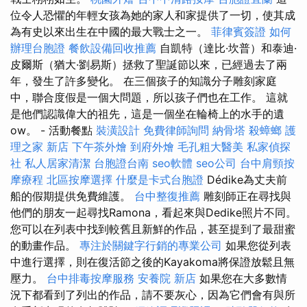
位令人恐懼的年輕女孩為她的家人和家提供了一切，使其成
為有史以來出生在中國的最大戰士之一。
菲律賓簽證
如何
辦理台胞證
餐飲設備回收推薦
自凱特（達比·坎普）和泰迪·
皮爾斯（猶大·劉易斯）拯救了聖誕節以來，已經過去了兩
年，發生了許多變化。 在三個孩子的知識分子雕刻家庭
中，聯合度假是一個大問題，所以孩子們也在工作。 這就
是他們認識偉大的祖先，這是一個坐在輪椅上的水手的遺
ow。 - 活動餐點
裝潢設計
免費律師詢問
納骨塔
殺蟑螂
護
理之家 新店
下午茶外燴
到府外燴
毛孔粗大醫美
私家偵探
社
私人居家清潔
台胞證台南
seo軟體
seo公司
台中肩頸按
摩療程
北區按摩選擇
什麼是卡式台胞證
Dédike為丈夫前
船的假期提供免費維護。
台中整復推薦
雕刻師正在尋找與
他們的朋友一起尋找Ramona，看起來與Dedike照片不同。
您可以在列表中找到較舊且新鮮的作品，甚至提到了最甜蜜
的動畫作品。
專注於關鍵字行銷的專業公司
如果您從列表
中進行選擇，則在復活節之後的Kayakoma將保證放鬆且無
壓力。
台中排毒按摩服務
安養院 新店
如果您在大多數情
況下都看到了列出的作品，請不要灰心，因為它們會有與所