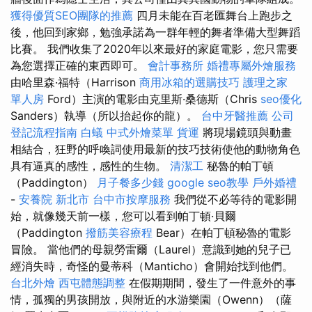
獲得優質SEO團隊的推薦
四月未能在百老匯舞台上跑步之
後，他回到家鄉，勉強承諾為一群年輕的舞者準備大型舞蹈
比賽。 我們收集了2020年以來最好的家庭電影，您只需要
為您選擇正確的東西即可。
會計事務所
婚禮專屬外燴服務
由哈里森·福特（Harrison
商用冰箱的選購技巧
護理之家
單人房
Ford）主演的電影由克里斯·桑德斯（Chris
seo優化
Sanders）執導（所以抬起你的龍）。
台中牙醫推薦
公司
登記流程指南
白蟻
中式外燴菜單
貨運
將現場鏡頭與動畫
相結合，狂野的呼喚詞使用最新的技巧技術使他的動物角色
具有逼真的感性，感性的生物。
清潔工
秘魯的帕丁頓
（Paddington）
月子餐多少錢
google seo教學
戶外婚禮
-
安養院 新北市
台中市按摩服務
我們從不必等待的電影開
始，就像幾天前一樣，您可以看到帕丁頓·貝爾
（Paddington
撥筋美容療程
Bear）在帕丁頓秘魯的電影
冒險。 當他們的母親勞雷爾（Laurel）意識到她的兒子已
經消失時，奇怪的曼蒂科（Manticho）會開始找到他們。
台北外燴
西屯體態調整
在假期期間，發生了一件意外的事
情，孤獨的男孩開放，與附近的水游樂園（Owenn）（薩