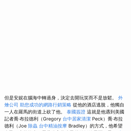
但是安妮在腦海中轉過身，決定去開玩笑而不是放鬆。
外
燴公司
助您成功的網路行銷策略
從他的酒店逃脫，他獨自
一人在羅馬的街道上砍了他。
泰國簽證
這就是他遇到美國
記者喬·布拉德利（Gregory
台中居家清潔
Peck）喬·布拉
德利（Joe
除蟲
台中精油按摩
Bradley）的方式，他希望