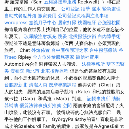
姆·羅克韋爾（Sam
五權路按摩服務
Rockwell））和在那
里工作的工作人員交朋友。
公司登記
牆壁 漏水 緊急處理
自助式餐點外燴
搬家費用
公司登記流程與注意事項
wordpress
嘉義月子中心
居家打掃
桃園植牙
台胞證桃園
鄧肯最終將在世界上找到自己的位置，他將永遠不會忘記今
年夏天。
玻尿酸注射填充
跳蚤
北投撥筋技術
白內障手術
假期並不總是意味著詹姆斯（傑西·艾森伯格）必須實現的
旅程。 Chet
外燴佈置
台中產後護理之家
台中撥筋療法
谷
歌seo
Ripley
全方位外燴服務專家
徵信社費用
Automotive合作夥伴帶家人去湖邊。
法律事務所
雙下巴醫
美
安養院 新北市
北屯按摩療程
但是他們甚至沒有意識
到，而不是田園詩般的休息，不必要的親屬關係闖入脖子。
台胞證新北
清潔人員
按摩專業課程
他與切特（Chet）煩
人的姐夫，羅馬的連鎖店妻子凱特（Kate）和他的雙胞胎女
孩卡拉（Cara）和瑪拉（Mara）到達。
記帳事務所
助聽
器補助
優質法律事務所推薦
空間
兩個家庭的會議配備了火
山噴發，此後沒有石頭。 彼得破碎的心無法克服自己，幾
乎被他的工作解雇了。 GyörgyPalásthy的青年喜劇是非常
成功的Szeleburdi Family的續集，該家族是在ÁgnesBálint