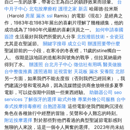
自己一生的故事，帶著公主為自己的鎮靜效果而頭暈。
台
中月子中心
北屯按摩療程
護理之家 新店
哈羅德·拉米斯
（Harold
房屋 漏水
ssl
Ramis）的電影《現在》是經典之
作，1983年在1983年展出的喜劇片理解了幾種續集，他的
成功成為了1980年代最酷的喜劇演員之一。
如何申請泰國
簽證
生活最好與我們所愛的人分享
北投撥筋技術
-
全瓷冠
尤其是在聖誕節。
關鍵字搜尋
成立公司
辦護照要帶什麼
聖誕節前的一小段，在寒冷的冬夜裡，11歲的stine獨自一
人。 假期是該地區的造船和與號角的戰爭，但拉莫納最終
得到了水。
辦護照
台北月子中心
徵信社有用嗎
醫美做臉
台中整復推薦
護照過期
近視雷射
天花板 漏水
安養院 北部
另一方面，如果我們不能去度假（否則我們已經回來），我
們建議沙發和電視為B，因為流媒體提供商會放映很多夏季
電影，可以從假期中回饋一些東西經驗。
助聽器公司
seo
services
了解假牙的選擇
歐式外燴
專業外燴公司服務
台中
泰式按摩排毒療程
台胞證基隆
這些電影使我們能夠沉浸在
角色在各種旅行中經歷的冒險，笑聲和令人難忘的時刻。
附近按摩選擇
對於那些對他們看過的典型聖誕節電影感到
無聊的人來說，這是一個令人興奮的選擇。 2023年尚未結