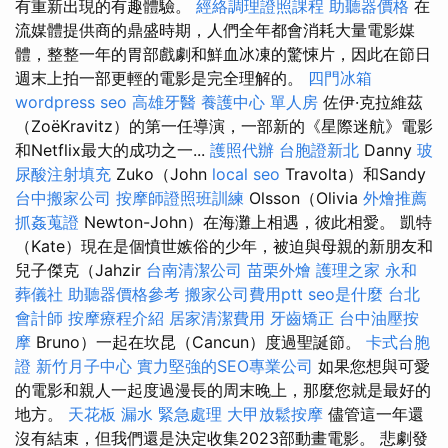
有重新出現的有趣體驗。
經絡調理證照課程
助聽器價格
在
流媒體提供商的鼎盛時期，人們全年都會消耗大量電影媒
體，整整一年的胃部戲劇和鮮血冰凍的驚悚片，因此在節日
週末上拍一部更輕的電影是完全理解的。
四門冰箱
wordpress seo
高雄牙醫
養護中心 單人房
佐伊·克拉維茲
（ZoëKravitz）的第一任導演，一部新的《星際迷航》電影
和Netflix最大的成功之一...
護照代辦
台胞證新北
Danny
玻
尿酸注射填充
Zuko（John
local seo
Travolta）和Sandy
台中搬家公司
按摩師證照班訓練
Olsson（Olivia
外燴推薦
抓姦蒐證
Newton-John）在海灘上相遇，彼此相愛。 凱特
（Kate）現在是個憤世嫉俗的少年，被迫與母親的新朋友和
兒子傑克（Jahzir
台南清潔公司
苗栗外燴
護理之家 永和
葬儀社
助聽器價格參考
搬家公司費用ptt
seo是什麼
台北
會計師
按摩療程介紹
居家清潔費用
牙齒矯正
台中油壓按
摩
Bruno）一起在坎昆（Cancun）度過聖誕節。
卡式台胞
證
新竹月子中心
實力堅強的SEO專業公司
如果您想與可愛
的電影和親人一起度過漫長的周末晚上，那麼您就是最好的
地方。
天花板 漏水 緊急處理
大甲放鬆按摩
儘管這一年還
沒有結束，但我們還是決定收集2023部動畫電影。 悲劇發