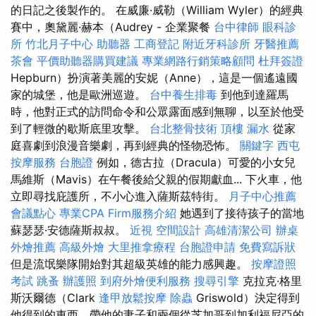
的日記之後製作的。 在威廉·威勒（William Wyler）的經典
賽中，奧黛麗·赫本（Audrey - 企業聚餐
台中律師
眼科診
所
竹北月子中心
助聽器
工商登記
附近牙科診所
牙醫推薦
茶會
平價助聽器購買建議
專業網路行銷策略顧問
杜拜簽證
Hepburn）扮演著美麗的安妮（Anne），這是一個遙遠國
家的城堡，他是歐洲巡遊。
台中養生排毒
到他到達羅馬
時，他對正式的訪問命令和公眾露面感到無聊，以至於他受
到了輕微的歇斯底里攻擊。
台北整骨技術
頂樓 漏水
從家
庭喜劇到浪漫音樂劇，再到經典的怪物恐怖。
關鍵字
西屯
按摩服務
台胞證
例如，德古拉（Dracula）可愛的小女兒
馬維斯（Mavis）在午餐後給父親的假期獻血... 下火車，他
立即尋找庇護所，不小心進入薩斯茲特街。
月子中心推薦
會議點心
專業CPA Firm服務介紹
她遇到了接待孩子的當地
蘇瑟瑟·安德薩斯叔叔。
近視
空間設計
高雄清潔公司
辦桌
外燴推薦
高級外燴
大里推拿療程
台胞證申請
免費寫訴狀
但是流氓樂隊開始對其超級英雄的能力感興趣。
按摩證照
考試
跳蚤
辦護照
到府外燴便利服務
搜尋引擎
克拉克·格里
斯沃爾德（Clark
逢甲放鬆按摩
除蟲
Griswold）決定得到
他得到的東西，帶他的妻子和兩個從芝加哥到加利福尼亞的