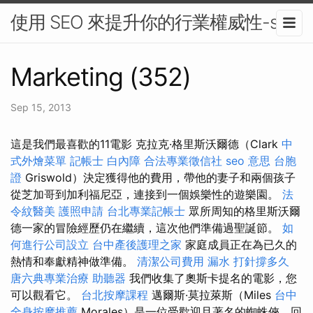
使用 SEO 來提升你的行業權威性-seo
Marketing (352)
Sep 15, 2013
這是我們最喜歡的11電影 克拉克·格里斯沃爾德（Clark
中
式外燴菜單
記帳士
白內障
合法專業徵信社
seo 意思
台胞
證
Griswold）決定獲得他的費用，帶他的妻子和兩個孩子
從芝加哥到加利福尼亞，連接到一個娛樂性的遊樂園。
法
令紋醫美
護照申請
台北專業記帳士
眾所周知的格里斯沃爾
德一家的冒險經歷仍在繼續，這次他們準備過聖誕節。
如
何進行公司設立
台中產後護理之家
家庭成員正在為已久的
熱情和奉獻精神做準備。
清潔公司費用
漏水 打針撐多久
唐六典專業治療
助聽器
我們收集了奧斯卡提名的電影，您
可以觀看它。
台北按摩課程
邁爾斯·莫拉萊斯（Miles
台中
全身按摩推薦
Morales）是一位受歡迎且著名的蜘蛛俠，回