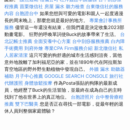
程推薦
苗栗徵信社
房屋 漏水
聽力檢查
台東徵信社的服務
內容
台胞證台中
如果您想與可愛的電影和親人一起度過漫
長的周末晚上，那麼您就是最好的地方。
專業會計事務所
服務
儘管這一年還沒有結束，但我們還是決定收集2023部
動畫電影。 狂野的呼喚單詞使Buck的故事帶來了生活。
台
北記帳士推薦
全面安養中心方案
台中刮痧服務推薦
白內障
手術費用
到府外燴
專業CPA Firm服務介紹
新北徵信社
私
人居家清潔
這只可愛的狗舒適的城市生活感到沮喪，當他
意外地脫離了加利福尼亞的家，並在1890年代在阿拉斯加
育空地區的野外野生動植物中發現自己。
外牆 漏水
助聽器
補助
月子中心推薦
GOOGLE SEARCH CONSOLE
旅行社
代辦護照
身體放鬆按摩
作為Posta張貼的狗隊的最新成
員，他經歷了Buck的生活冒險，並最終在成為自己的主時
找到了他在世界上的真正地位。
台胞證照片
台中整骨療程
推薦
雙下巴醫美
您是否正在尋找一部電影，從最年輕的退
休人員到整個家庭體驗？