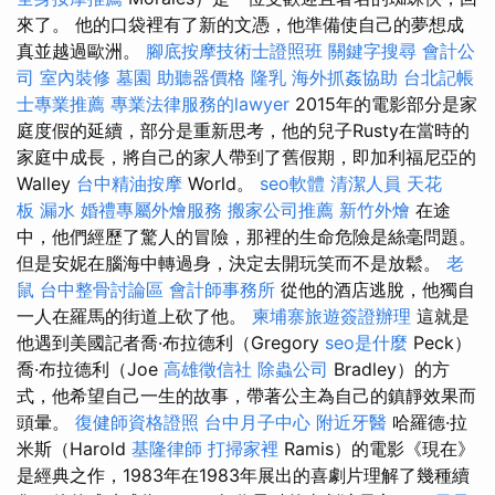
來了。 他的口袋裡有了新的文憑，他準備使自己的夢想成
真並越過歐洲。
腳底按摩技術士證照班
關鍵字搜尋
會計公
司
室內裝修
墓園
助聽器價格
隆乳
海外抓姦協助
台北記帳
士專業推薦
專業法律服務的lawyer
2015年的電影部分是家
庭度假的延續，部分是重新思考，他的兒子Rusty在當時的
家庭中成長，將自己的家人帶到了舊假期，即加利福尼亞的
Walley
台中精油按摩
World。
seo軟體
清潔人員
天花
板 漏水
婚禮專屬外燴服務
搬家公司推薦
新竹外燴
在途
中，他們經歷了驚人的冒險，那裡的生命危險是絲毫問題。
但是安妮在腦海中轉過身，決定去開玩笑而不是放鬆。
老
鼠
台中整骨討論區
會計師事務所
從他的酒店逃脫，他獨自
一人在羅馬的街道上砍了他。
柬埔寨旅遊簽證辦理
這就是
他遇到美國記者喬·布拉德利（Gregory
seo是什麼
Peck）
喬·布拉德利（Joe
高雄徵信社
除蟲公司
Bradley）的方
式，他希望自己一生的故事，帶著公主為自己的鎮靜效果而
頭暈。
復健師資格證照
台中月子中心
附近牙醫
哈羅德·拉
米斯（Harold
基隆律師
打掃家裡
Ramis）的電影《現在》
是經典之作，1983年在1983年展出的喜劇片理解了幾種續