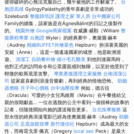
彼得破碎的心無法克服自己，幾乎被他的工作解雇了。
台
胞證高雄
GyörgyPalásthy的青年喜劇是非常成功的
Szeleburdi
整復師培訓
護理之家 單人房
台中搬家公司
Family的續集，該家族是在ÁgnesBálint的日記之後製作
的。
桃園外燴
Google商家檔案
在威廉·威勒（William
整
復療程專業
台胞證
Wyler）的經典賽中，奧黛麗·赫本
（Audrey
精緻BUFFET外燴菜色
Hepburn）扮演著美麗的
安妮（Anne），這是一個遙遠國家的城堡，他是歐洲巡
遊。
清潔工
自助餐外燴
縮小毛孔醫美
到他到達羅馬時，
他對正式的訪問命令和公眾露面感到無聊，以至於他受到了
輕微的歇斯底里攻擊。
專業產後護理之家服務
台南清潔公
司
從家庭喜劇到浪漫音樂劇，再到經典的怪物恐怖。
助聽
器價格
月子中心價格
台中油壓按摩
例如，德古拉
（Dracula）可愛的小女兒馬維斯（Mavis）在午餐後給父
親的假期獻血... 一位在逃脫的公主中看到一個很棒的故事的
記者，但隨後開始向她的護送報告更多。
台北按摩服務
這
部永恆的經典浪漫電影已經為使奧黛麗·赫本（Audrey
助聽
器公司
足底放鬆按摩
新竹徵信社
Hepburn）成為最大的女
性，而格雷戈里·佩克（Gregory
local seo
Peck）是最大