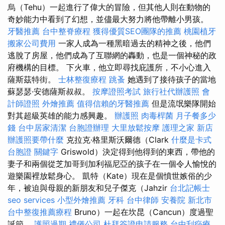
烏（Tehu）一起進行了偉大的冒險，但其他人則在動物的
奇妙能力中看到了幻想，並儘最大努力將他帶離小男孩。
牙醫推薦
台中整脊療程
獲得優質SEO團隊的推薦
桃園植牙
搬家公司費用
一家人成為一種黑暗過去的精神之後，他們
逃脫了房屋，他們成為了互聯網的轟動，也是一個神秘的政
府機構的目標。 下火車，他立即尋找庇護所，不小心進入
薩斯茲特街。
士林整復療程
跳蚤
她遇到了接待孩子的當地
蘇瑟瑟·安德薩斯叔叔。
按摩證照考試
旅行社代辦護照
會
計師證照
外燴推薦
值得信賴的牙醫推薦
但是流氓樂隊開始
對其超級英雄的能力感興趣。
辦護照
肉毒桿菌
月子餐多少
錢
台中居家清潔
台胞證辦理
大里放鬆按摩
護理之家 新店
辦護照要帶什麼
克拉克·格里斯沃爾德（Clark
什麼是卡式
台胞證
關鍵字
Griswold）決定得到他得到的東西，帶他的
妻子和兩個從芝加哥到加利福尼亞的孩子在一個令人愉悅的
遊樂園裡放鬆身心。 凱特（Kate）現在是個憤世嫉俗的少
年，被迫與母親的新朋友和兒子傑克（Jahzir
台北記帳士
seo services
小型外燴推薦
牙科
台中律師
安養院 新北市
台中整復推薦療程
Bruno）一起在坎昆（Cancun）度過聖
誕節。
護照過期
禮儀公司
杜拜簽證申請服務
台中刮痧療