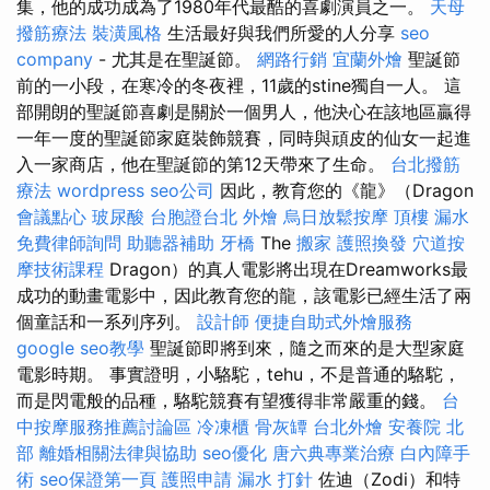
集，他的成功成為了1980年代最酷的喜劇演員之一。
天母
撥筋療法
裝潢風格
生活最好與我們所愛的人分享
seo
company
- 尤其是在聖誕節。
網路行銷
宜蘭外燴
聖誕節
前的一小段，在寒冷的冬夜裡，11歲的stine獨自一人。 這
部開朗的聖誕節喜劇是關於一個男人，他決心在該地區贏得
一年一度的聖誕節家庭裝飾競賽，同時與頑皮的仙女一起進
入一家商店，他在聖誕節的第12天帶來了生命。
台北撥筋
療法
wordpress
seo公司
因此，教育您的《龍》（Dragon
會議點心
玻尿酸
台胞證台北
外燴
烏日放鬆按摩
頂樓 漏水
免費律師詢問
助聽器補助
牙橋
The
搬家
護照換發
穴道按
摩技術課程
Dragon）的真人電影將出現在Dreamworks最
成功的動畫電影中，因此教育您的龍，該電影已經生活了兩
個童話和一系列序列。
設計師
便捷自助式外燴服務
google seo教學
聖誕節即將到來，隨之而來的是大型家庭
電影時期。 事實證明，小駱駝，tehu，不是普通的駱駝，
而是閃電般的品種，駱駝競賽有望獲得非常嚴重的錢。
台
中按摩服務推薦討論區
冷凍櫃
骨灰罈
台北外燴
安養院 北
部
離婚相關法律與協助
seo優化
唐六典專業治療
白內障手
術
seo保證第一頁
護照申請
漏水 打針
佐迪（Zodi）和特