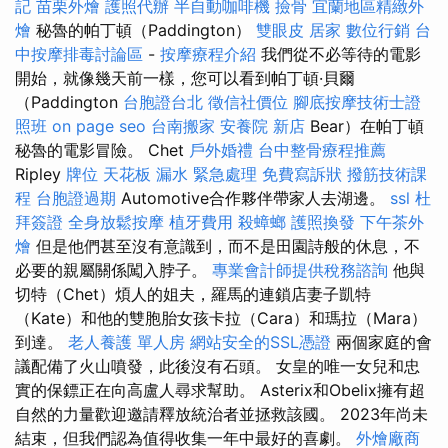
記
苗栗外燴
護照代辦
半自動咖啡機
撿骨
宜蘭地區精緻外
燴
秘魯的帕丁頓（Paddington）
雙眼皮
居家
數位行銷
台
中按摩排毒討論區
-
按摩療程介紹
我們從不必等待的電影
開始，就像幾天前一樣，您可以看到帕丁頓·貝爾
（Paddington
台胞證台北
徵信社價位
腳底按摩技術士證
照班
on page seo
台南搬家
安養院 新店
Bear）在帕丁頓
秘魯的電影冒險。 Chet
戶外婚禮
台中整骨療程推薦
Ripley
牌位
天花板 漏水 緊急處理
免費寫訴狀
撥筋技術課
程
台胞證過期
Automotive合作夥伴帶家人去湖邊。
ssl
杜
拜簽證
全身放鬆按摩
植牙費用
殺蟑螂
護照換發
下午茶外
燴
但是他們甚至沒有意識到，而不是田園詩般的休息，不
必要的親屬關係闖入脖子。
專業會計師提供稅務諮詢
他與
切特（Chet）煩人的姐夫，羅馬的連鎖店妻子凱特
（Kate）和他的雙胞胎女孩卡拉（Cara）和瑪拉（Mara）
到達。
老人養護 單人房
網站安全的SSL憑證
兩個家庭的會
議配備了火山噴發，此後沒有石頭。 女皇的唯一女兒和忠
實的保鏢正在向高盧人尋求幫助。 Asterix和Obelix擁有超
自然的力量歡迎邀請釋放統治者並拯救該國。 2023年尚未
結束，但我們認為值得收集一年中最好的喜劇。
外燴廠商