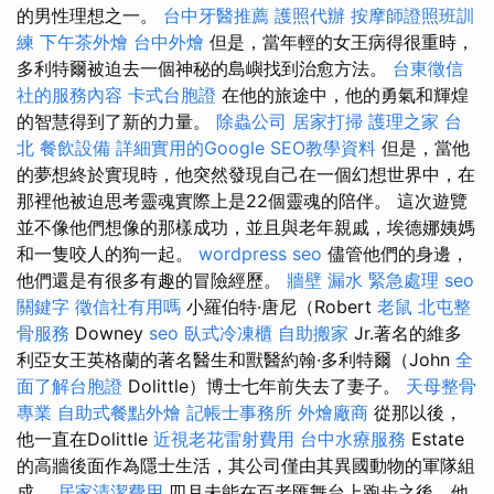
的男性理想之一。
台中牙醫推薦
護照代辦
按摩師證照班訓
練
下午茶外燴
台中外燴
但是，當年輕的女王病得很重時，
多利特爾被迫去一個神秘的島嶼找到治愈方法。
台東徵信
社的服務內容
卡式台胞證
在他的旅途中，他的勇氣和輝煌
的智慧得到了新的力量。
除蟲公司
居家打掃
護理之家 台
北
餐飲設備
詳細實用的Google SEO教學資料
但是，當他
的夢想終於實現時，他突然發現自己在一個幻想世界中，在
那裡他被迫思考靈魂實際上是22個靈魂的陪伴。 這次遊覽
並不像他們想像的那樣成功，並且與老年親戚，埃德娜姨媽
和一隻咬人的狗一起。
wordpress seo
儘管他們的身邊，
他們還是有很多有趣的冒險經歷。
牆壁 漏水 緊急處理
seo
關鍵字
徵信社有用嗎
小羅伯特·唐尼（Robert
老鼠
北屯整
骨服務
Downey
seo
臥式冷凍櫃
自助搬家
Jr.著名的維多
利亞女王英格蘭的著名醫生和獸醫約翰·多利特爾（John
全
面了解台胞證
Dolittle）博士七年前失去了妻子。
天母整骨
專業
自助式餐點外燴
記帳士事務所
外燴廠商
從那以後，
他一直在Dolittle
近視老花雷射費用
台中水療服務
Estate
的高牆後面作為隱士生活，其公司僅由其異國動物的軍隊組
成。
居家清潔費用
四月未能在百老匯舞台上跑步之後，他