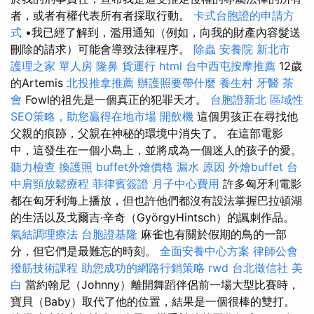
者，或者有權代表所有者採取行動。
卡式台胞證的申請方
式
•我已經了解到，濫用通知（例如，向我的財產內容髮送
刪除的請求）可能會導致法律程序。
除蟲
安養院 新北市
護理之家 單人房
隆鼻
貨運行
html
台中西屯按摩推薦
12歲
的Artemis
北投推拿推薦
辦護照要帶什麼
養生村
牙醫
茶
會
Fowl的祖先是一個真正的犯罪天才。
台胞證新北
區域性
SEO策略，助您贏得在地市場
開飲機
這個男孩正在尋找他
父親的痕跡，父親在神秘的環境中消失了。 在這部電影
中，這發生在一個小島上，並將成為一個迷人的孩子的愛。
聽力檢查
換護照
buffet外燴價格
漏水 原因
外燴buffet
台
中肩頸放鬆療程
菲律賓簽證
月子中心費用
許多匈牙利電影
都在匈牙利海上播放，但也許他們都沒有設法掌握巴拉頓湖
的生活以及戈爾吉·辛奇（GyörgyHintsch）的諷刺作品。
氣結調理療法
台胞證基隆
麻雀也有關於假期的鳥的一部
分，但它們是最難忘的時刻。
全面安養中心方案
律師公會
撥筋技術課程
助您成功的網路行銷策略
rwd
台北徵信社
美
白
當約翰尼（Johnny）離開舞蹈伴侶前一場大型比賽時，
寶貝（Baby）取代了他的位置，結果是一個很棒的雙打。