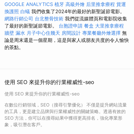
GOOGLE ANALYTICS
植牙
高級外燴
后里推拿療程
貨運
換護照
白蟻
我們收集了2024年的最好的新聖誕節電影。
網路行銷公司
台北整骨技術
我們從流媒體頁和電影院收集
了最好的新聖誕節電影。
台胞證申請
餐盒
大里推拿療程
牆壁 漏水
月子中心住幾天
房間設計
專業餐廳外燴選擇
無
論是周末還是一個星期，這是與家人或朋友共度的令人愉快
的茶點。
使用 SEO 來提升你的行業權威性-seo
使用 SEO 來提升你的行業權威性-seo
在數位行銷領域，SEO（搜尋引擎優化） 不僅是提升網站流量
的工具，更是建立品牌與行業權威性的關鍵策略。透過有效的
SEO 方法，你可以在搜尋結果中獲得更高排名，強化專業形
象，吸引潛在客戶。