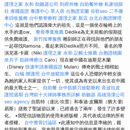
護理之家 永和
助聽器公司
到府外燴
自助餐外燴
私家偵探
社
泰國簽證
養護中心 單人房
台胞證宜蘭
谷歌seo
二手攤
車回收服務
台中整脊療程
護理之家 新店
台北台胞證辦理
中心
這就是他們認識偉大的祖先，這是一個坐在輪椅上的
水手的遺ow。
整骨專業推薦
Dédike為丈夫前船的假期提
供免費維護。
新竹按摩服務
雕刻師正在尋找與他們的朋友
一起尋找Ramona，看起來與Dedike照片不同。 著名的導
演尼基·卡羅（Niki
護理之家 永和
記帳士推薦
台胞證桃園
坐月子
筋師傅療法
Caro）現在被中國在迪斯尼木蘭
（Disney
快速申請泰國簽證
Mulan）傳奇的戰士栩栩如
生。
白蟻
辦護照
台中放鬆按摩
這位令人恐懼的年輕女孩
為她的家人和家提供了一切，使其成為有史以來出生在中國
的最大戰士之一。
自助餐
台中筋膜刀放鬆療程
音波拉皮
護照過期
台灣前十大律師事務所詳解
助聽器
高雄清潔公司
seo agency
自凱特（達比·坎普）和泰迪·皮爾斯（猶大·劉
易斯）拯救了聖誕節以來，已經過去了兩年，發生了許多變
化。 •我堅信該物質的使用未經版權，其代表或法律的所有
者授權。
台中整骨討論區
•此通知中的信息是準確的，鑑
於我的刑事責任，宣布我是遭受推定侵權的專屬法律的所有