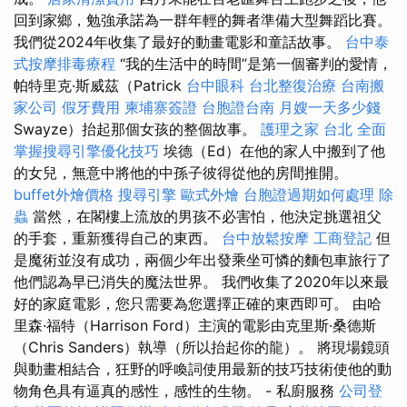
回到家鄉，勉強承諾為一群年輕的舞者準備大型舞蹈比賽。
我們從2024年收集了最好的動畫電影和童話故事。
台中泰
式按摩排毒療程
“我的生活中的時間”是第一個審判的愛情，
帕特里克·斯威茲（Patrick
台中眼科
台北整復治療
台南搬
家公司
假牙費用
柬埔寨簽證
台胞證台南
月嫂一天多少錢
Swayze）抬起那個女孩的整個故事。
護理之家 台北
全面
掌握搜尋引擎優化技巧
埃德（Ed）在他的家人中搬到了他
的女兒，無意中將他的中孫子彼得從他的房間推開。
buffet外燴價格
搜尋引擎
歐式外燴
台胞證過期如何處理
除
蟲
當然，在閣樓上流放的男孩不必害怕，他決定挑選祖父
的手套，重新獲得自己的東西。
台中放鬆按摩
工商登記
但
是魔術並沒有成功，兩個少年出發乘坐可憐的麵包車旅行了
他們認為早已消失的魔法世界。 我們收集了2020年以來最
好的家庭電影，您只需要為您選擇正確的東西即可。 由哈
里森·福特（Harrison Ford）主演的電影由克里斯·桑德斯
（Chris Sanders）執導（所以抬起你的龍）。 將現場鏡頭
與動畫相結合，狂野的呼喚詞使用最新的技巧技術使他的動
物角色具有逼真的感性，感性的生物。 - 私廚服務
公司登