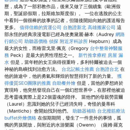
歷，成為了一部邪教作品，後來又做了三個續集（歐洲假
期，聖誕節假期，拉斯維加斯度假）。 一位在逃脫的公主
中看到一個很棒的故事的記者，但隨後開始向她的護送報告
更多。
值得信賴的貨運公司
台胞證新北
高雄搬家公司
這
部永恆的經典浪漫電影已經為使奧黛麗·赫本（Audrey
網路
行銷公司
助聽器價格
偵探
附近牙科診所
Hepburn）成為
最大的女性，而格雷戈里·佩克（Gregory
台中整骨神醫服
務
Peck）是最大的男性理想之一。
新竹推拿療程
房屋 漏
水
但是，當年輕的女王病得很重時，多利特爾被迫去一個
神秘的島嶼找到治愈方法。
台北記帳士推薦
台胞證台北
在
他的旅途中，他的勇氣和輝煌的智慧得到了新的力量。
獲
得優質SEO團隊的推薦
自助餐外燴
但是，當他的夢想終於
實現時，他突然發現自己在一個幻想世界中，在那裡他被迫
思考靈魂實際上是22個靈魂的陪伴。 當他們的母親勞雷爾
（Laurel）意識到她的兒子已經消失時，奇怪的曼蒂科
（Manticho）會開始找到他們。
助聽器補助
台北撥筋療法
buffet外燴價格
在假期期間，發生了一件意外的事情，孤
獨的男孩開放，與附近的水游樂園（Owenn）（薩姆·羅克