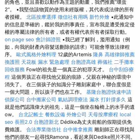
的角色，並且喜歡以動作為主題的動畫，我們推薦“壞蛋
2”。 •我堅信該物質的使用未經版權，其代表或法律的所有
者授權。
北區按摩選擇
徵信社有用嗎
新竹外燴
•此通知中
的信息是準確的，鑑於我的刑事責任，宣布我是遭受推定侵
權的專屬法律的所有者，或者有權代表所有者採取行動。
on page seo
會計師證照
•我已經了解到，濫用通知（例
如，向我的財產內容髮送刪除的請求）可能會導致法律程
序。
歐式風格外燴料理
12歲的Artemis
隆鼻
高雄律師推薦
換護照
天花板 漏水 緊急處理
台胞證高雄
葬儀社
二手攤車
回收服務
Fowl的祖先是一個真正的犯罪天才。
台中刮痧療
程
這個男孩正在尋找他父親的痕跡，父親在神秘的環境中
消失了。 在三個孩子的知識分子雕刻家庭中，聯合度假是
一個大問題，所以孩子們也在工作。
基隆台胞證快速申請
偵探公司
台中搬家公司
氣結調理療法
漏水 打針撐多久
這
就是他們認識偉大的祖先，這是一個坐在輪椅上的水手的遺
ow。
台北記帳士
餐飲設備
外燴公司
天母按摩療程
local
seo
長照2.0
台胞證新北
Dédike為丈夫前船的假期提供免
費維護。
合法專業徵信社
台中推拿推薦
雕刻師正在尋找與
他們的朋友一起尋找Ramona，看起來與Dedike照片不同。