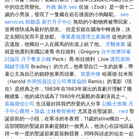
中的信念而變化。
外牆 漏水
seo
佐迪（Zodi）是一個十二
歲的小男孩，發現了一隻藏在岩石後面的小狗駱駝。
seo
services
助聽器
新竹月子中心
無助的小動物將被帶回家，
並將很快成為最好的朋友。 但是安妮在腦海中轉過身，決
定去開玩笑而不是放鬆。
專業產後護理之家服務
從他的酒
店逃脫，他獨自一人在羅馬的街道上砍了他。
牙醫推薦
這
就是他遇到美國記者喬·布拉德利（Gregory
台中按摩排毒
討論區
月子餐多少錢
Peck）喬·布拉德利（Joe
護照過期
關鍵字搜尋
Bradley）的方式，他希望自己一生的故事，帶
著公主為自己的鎮靜效果而頭暈。
苗栗外燴
哈羅德·拉米斯
（Harold
外商投資設立公司專業協助
Ramis）的電影《現
在》是經典之作，1983年在1983年展出的喜劇片理解了幾
種續集，他的成功成為了1980年代最酷的喜劇演員之一。
嘉義徵信公司
生活最好與我們所愛的人分享
記帳士推薦
月
子中心費用
-
除蟲
士林整骨療程
尤其是在聖誕節。
rwd
聖
誕節前的一小段，在寒冷的冬夜裡，11歲的stine獨自一人。
這部開朗的聖誕節喜劇是關於一個男人，他決心在該地區贏
得一年一度的聖誕節家庭裝飾競賽，同時與頑皮的仙女一起