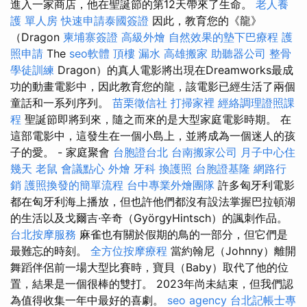
進入一家商店，他在聖誕節的第12天帶來了生命。
老人養
護 單人房
快速申請泰國簽證
因此，教育您的《龍》
（Dragon
柬埔寨簽證
高級外燴
自然效果的墊下巴療程
護
照申請
The
seo軟體
頂樓 漏水
高雄搬家
助聽器公司
整骨
學徒訓練
Dragon）的真人電影將出現在Dreamworks最成
功的動畫電影中，因此教育您的龍，該電影已經生活了兩個
童話和一系列序列。
苗栗徵信社
打掃家裡
經絡調理證照課
程
聖誕節即將到來，隨之而來的是大型家庭電影時期。 在
這部電影中，這發生在一個小島上，並將成為一個迷人的孩
子的愛。 - 家庭聚會
台胞證台北
台南搬家公司
月子中心住
幾天
老鼠
會議點心
外燴
牙科
換護照
台胞證基隆
網路行
銷
護照換發的簡單流程
台中專業外燴團隊
許多匈牙利電影
都在匈牙利海上播放，但也許他們都沒有設法掌握巴拉頓湖
的生活以及戈爾吉·辛奇（GyörgyHintsch）的諷刺作品。
台北按摩服務
麻雀也有關於假期的鳥的一部分，但它們是
最難忘的時刻。
全方位按摩療程
當約翰尼（Johnny）離開
舞蹈伴侶前一場大型比賽時，寶貝（Baby）取代了他的位
置，結果是一個很棒的雙打。 2023年尚未結束，但我們認
為值得收集一年中最好的喜劇。
seo agency
台北記帳士專