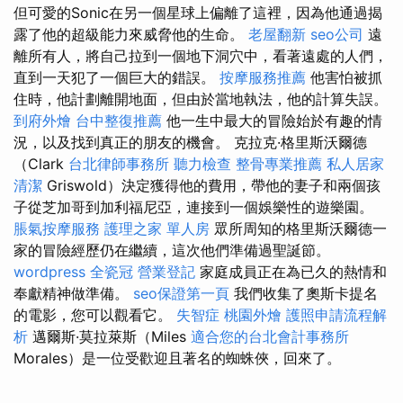
但可愛的Sonic在另一個星球上偏離了這裡，因為他通過揭
露了他的超級能力來威脅他的生命。
老屋翻新
seo公司
遠
離所有人，將自己拉到一個地下洞穴中，看著遠處的人們，
直到一天犯了一個巨大的錯誤。
按摩服務推薦
他害怕被抓
住時，他計劃離開地面，但由於當地執法，他的計算失誤。
到府外燴
台中整復推薦
他一生中最大的冒險始於有趣的情
況，以及找到真正的朋友的機會。 克拉克·格里斯沃爾德
（Clark
台北律師事務所
聽力檢查
整骨專業推薦
私人居家
清潔
Griswold）決定獲得他的費用，帶他的妻子和兩個孩
子從芝加哥到加利福尼亞，連接到一個娛樂性的遊樂園。
脹氣按摩服務
護理之家 單人房
眾所周知的格里斯沃爾德一
家的冒險經歷仍在繼續，這次他們準備過聖誕節。
wordpress
全瓷冠
營業登記
家庭成員正在為已久的熱情和
奉獻精神做準備。
seo保證第一頁
我們收集了奧斯卡提名
的電影，您可以觀看它。
失智症
桃園外燴
護照申請流程解
析
邁爾斯·莫拉萊斯（Miles
適合您的台北會計事務所
Morales）是一位受歡迎且著名的蜘蛛俠，回來了。