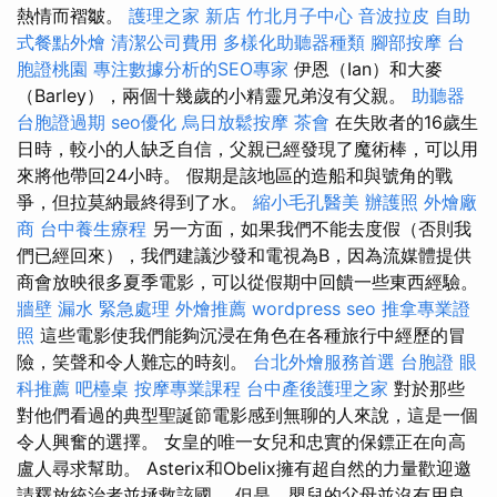
熱情而褶皺。
護理之家 新店
竹北月子中心
音波拉皮
自助
式餐點外燴
清潔公司費用
多樣化助聽器種類
腳部按摩
台
胞證桃園
專注數據分析的SEO專家
伊恩（Ian）和大麥
（Barley），兩個十幾歲的小精靈兄弟沒有父親。
助聽器
台胞證過期
seo優化
烏日放鬆按摩
茶會
在失敗者的16歲生
日時，較小的人缺乏自信，父親已經發現了魔術棒，可以用
來將他帶回24小時。 假期是該地區的造船和與號角的戰
爭，但拉莫納最終得到了水。
縮小毛孔醫美
辦護照
外燴廠
商
台中養生療程
另一方面，如果我們不能去度假（否則我
們已經回來），我們建議沙發和電視為B，因為流媒體提供
商會放映很多夏季電影，可以從假期中回饋一些東西經驗。
牆壁 漏水 緊急處理
外燴推薦
wordpress seo
推拿專業證
照
這些電影使我們能夠沉浸在角色在各種旅行中經歷的冒
險，笑聲和令人難忘的時刻。
台北外燴服務首選
台胞證
眼
科推薦
吧檯桌
按摩專業課程
台中產後護理之家
對於那些
對他們看過的典型聖誕節電影感到無聊的人來說，這是一個
令人興奮的選擇。 女皇的唯一女兒和忠實的保鏢正在向高
盧人尋求幫助。 Asterix和Obelix擁有超自然的力量歡迎邀
請釋放統治者並拯救該國。 但是，嬰兒的父母並沒有用良