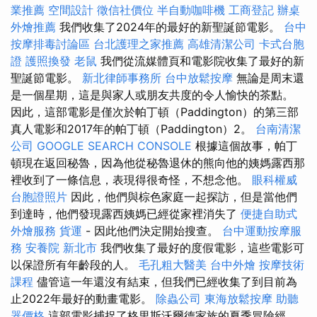
業推薦
空間設計
徵信社價位
半自動咖啡機
工商登記
辦桌
外燴推薦
我們收集了2024年的最好的新聖誕節電影。
台中
按摩排毒討論區
台北護理之家推薦
高雄清潔公司
卡式台胞
證
護照換發
老鼠
我們從流媒體頁和電影院收集了最好的新
聖誕節電影。
新北律師事務所
台中放鬆按摩
無論是周末還
是一個星期，這是與家人或朋友共度的令人愉快的茶點。
因此，這部電影是僅次於帕丁頓（Paddington）的第三部
真人電影和2017年的帕丁頓（Paddington）2。
台南清潔
公司
GOOGLE SEARCH CONSOLE
根據這個故事，帕丁
頓現在返回秘魯，因為他從秘魯退休的熊向他的姨媽露西那
裡收到了一條信息，表現得很奇怪，不想念他。
眼科權威
台胞證照片
因此，他們與棕色家庭一起探訪，但是當他們
到達時，他們發現露西姨媽已經從家裡消失了
便捷自助式
外燴服務
貨運
- 因此他們決定開始搜查。
台中運動按摩服
務
安養院 新北市
我們收集了最好的度假電影，這些電影可
以保證所有年齡段的人。
毛孔粗大醫美
台中外燴
按摩技術
課程
儘管這一年還沒有結束，但我們已經收集了到目前為
止2022年最好的動畫電影。
除蟲公司
東海放鬆按摩
助聽
器價格
這部電影捕捉了格里斯沃爾德家族的夏季冒險經