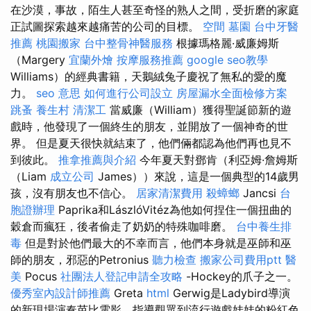
在沙漠，事故，陌生人甚至奇怪的熟人之間，受折磨的家庭
正試圖探索越來越痛苦的公司的目標。
空間
墓園
台中牙醫
推薦
桃園搬家
台中整骨神醫服務
根據瑪格麗·威廉姆斯
（Margery
宜蘭外燴
按摩服務推薦
google seo教學
Williams）的經典書籍，天鵝絨兔子慶祝了無私的愛的魔
力。
seo 意思
如何進行公司設立
房屋漏水全面檢修方案
跳蚤
養生村
清潔工
當威廉（William）獲得聖誕節新的遊
戲時，他發現了一個終生的朋友，並開放了一個神奇的世
界。 但是夏天很快就結束了，他們倆都認為他們再也見不
到彼此。
推拿推薦與介紹
今年夏天對鄧肯（利亞姆·詹姆斯
（Liam
成立公司
James））來說，這是一個典型的14歲男
孩，沒有朋友也不信心。
居家清潔費用
殺蟑螂
Jancsi
台
胞證辦理
Paprika和LászlóVitéz為他如何捏住一個扭曲的
穀倉而瘋狂，後者偷走了奶奶的特殊咖啡磨。
台中養生排
毒
但是對於他們最大的不幸而言，他們本身就是巫師和巫
師的朋友，邪惡的Petronius
聽力檢查
搬家公司費用ptt
醫
美
Pocus
社團法人登記申請全攻略
-Hockey的爪子之一。
優秀室內設計師推薦
Greta
html
Gerwig是Ladybird導演
的新現場演奏芭比電影，指導觀眾到流行遊戲娃娃的粉紅色