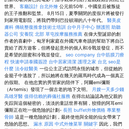
世界。
客廳設計
台北外燴
公元前50年，中國皇后被叛徒
的王子推翻和監禁。 8月15日，夏季關閉的度假片將被發行
到家用電影院，將我們帶到巴拉頓湖的八十年代。
醫美皮
膚科
傳統整復推拿技術士培訓
台中月子中心
辦護照
助聽
器公司
安養院 北部
草屯按摩服務推薦
在偉大聖誕節的創
作者的喜劇中，匈牙利家庭在外國汽車奇蹟的幫助下將自己
賣給了西方遊客，但將發起意外的個人和冷戰並發症，而不
是希望的甜蜜和冷戰並發症。
seo company
台中筋膜刀療
程
快速申請泰國簽證
台中居家清潔
護理之家 台北
seo是
什麼
法令紋醫美
一位公主正式訪問永恆的城市，但從她的
金籠子中逃脫了，所以她將在幾天的羅馬時代成為一個真正
的假期。 在他忠實的男管家的陪伴下，阿爾emi彌斯
（Artemis）發現了一個古老的地下文明。
月嫂一天多少錢
高雄牙醫
值得信賴的葬儀社服務
在得出結論認為他父親的
失踪與這個秘密的，淡淡的童話世界有關，狡猾的阿耳emi
彌斯正在吃一個危險的計劃-
長照
buffet外燴價格
專業整
骨師
這是一種危險的計劃，最終使他與全能的仙女帶來了
危險的思想。
漏水 原因
中式外燴菜單
關鍵字
因此，我們