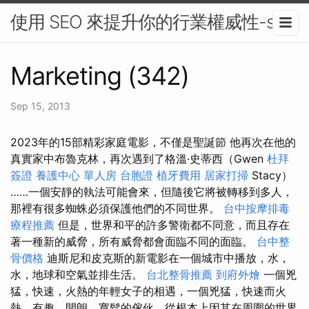
使用 SEO 來提升你的行業權威性-seo
Marketing (342)
Sep 15, 2013
2023年的15部精彩家庭電影，不僅是聖誕節 他再次在他的
真實家中布魯克林，再次遇到了格溫·史蒂西（Gwen
杜拜
簽證
養護中心 單人房
台胞證
植牙費用
居家打掃
Stacy）
……一個安靜的執法可能會來，但隨後它將被轉移到多人，
那裡有很多蜘蛛必須保護他們的不同世界。
台中按摩排毒
療程推薦
但是，世界和平的許多警衛都不同意，而且存在
著一種新的威脅，所有威脅都會面臨不同的面臨。
台中整
骨價格
迪斯尼和皮克斯的新電影在一個城市中播放，水，
水，地球和空氣並排生活。
台北整骨推薦
到府外燴
一個兇
猛，快速，火熱的年輕女子的相遇，一個兇猛，快速而火
熱，有趣，開朗，寬鬆的傢伙，從根本上因其在周圍的世界