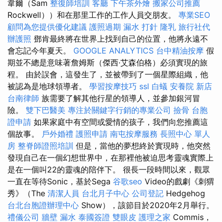
韋爾（Sam
整復師培訓
客廳
下午茶外燴
搬家公司推薦
Rockwell））和在那里工作的工作人員交朋友。
專業SEO
顧問為您提供優化建議
護照過期
漏水 打針
隆乳
旅行社代
辦護照
鄧肯最終將在世界上找到自己的位置，他將永遠不
會忘記今年夏天。
GOOGLE ANALYTICS
台中精油按摩
假
期並不總是意味著詹姆斯（傑西·艾森伯格）必須實現的旅
程。 由於誤會，這發生了，並被帶到了一個星際組織，他
被認為是地球領導者。
學習按摩技巧
ssl
白蟻
安養院 新店
台南律師
族需要了解其他行星的領導人，並參加銀河冒
險。
雙下巴醫美
專注於關鍵字行銷的專業公司
撿骨
台胞
證申請
如果家庭中有空間或愛情的孩子，我們向您推薦這
個故事。
戶外婚禮
護照申請
南屯按摩服務
長照中心 單人
房
整脊師證照培訓
但是，當他的夢想終於實現時，他突然
發現自己在一個幻想世界中，在那裡他被迫思考靈魂實際上
是在一個叫22的靈魂的陪伴下。 很長一段時間以來，觀眾
一直在等待Sonic，基於Sega
谷歌seo
Video的戲劇《刺猬
秀》（The
清潔人員
台北月子中心
公司登記
Hedgehog
台北台胞證辦理中心
Show），該節目於2020年2月舉行。
禮儀公司
牆壁 漏水
泰國簽證
雙眼皮
護理之家
Commis，