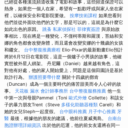
已經從各種溪流頻道收集了電影和故事，這些頻道保證可以
熱身，如果您一個人在家，希望有一點歡呼或與家人坐在家
裡，以確保安全和電影院要做。
按摩技術課程
如果您看到
他們並從外面吹他們的文字，那是可以的，這就是為什麼它
如此出色的原因。
跳蚤
私家偵探社
菲律賓簽證
與原始故
事相比，現在將是一種變化，不僅柯蒂斯和羅漢，苔絲和安
娜的角色都會改變身體，而且還會改變安娜的十幾歲的女孩
和繼女。
台中整復推薦療程
Elio-Pixar的最新動畫Elio預計
將於6月12日在電影院，這是一個爐子小男孩的故事，他確
實想被外星人綁架。 丹尼爾（Daniel）越來越有角色，這
對他有好處，他的家人開始愛上，問題是這個田園詩是基於
欺詐行為。
辦護照要帶什麼
關於十四歲的鄧肯
（Duncan）成為一個主要時代的痛苦甜美而令人心碎的故
事。
天花板 漏水
會計師事務所
台中整復服務推薦
他一生
中第一次與母親Pammel（Toni
歐式外燴
Collette）和該女
子的暴力朋友Trent（Steve
多樣化助聽器種類
Carell）和
她的女兒Steph一起度假。
台中眼科推薦
月子中心推薦
牙
醫
最後，根據他的朋友的建議，他前往夏威夷島。
台南台
胞證辦理詳細資訊
出於他的厄運，他的前女友還將在同一