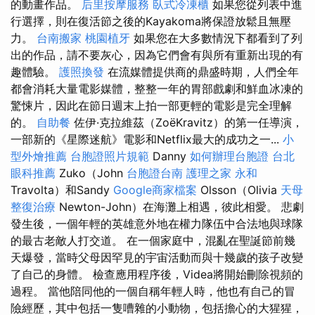
的動畫作品。
后里按摩服務
臥式冷凍櫃
如果您從列表中進
行選擇，則在復活節之後的Kayakoma將保證放鬆且無壓
力。
台南搬家
桃園植牙
如果您在大多數情況下都看到了列
出的作品，請不要灰心，因為它們會有與所有重新出現的有
趣體驗。
護照換發
在流媒體提供商的鼎盛時期，人們全年
都會消耗大量電影媒體，整整一年的胃部戲劇和鮮血冰凍的
驚悚片，因此在節日週末上拍一部更輕的電影是完全理解
的。
自助餐
佐伊·克拉維茲（ZoëKravitz）的第一任導演，
一部新的《星際迷航》電影和Netflix最大的成功之一...
小
型外燴推薦
台胞證照片規範
Danny
如何辦理台胞證
台北
眼科推薦
Zuko（John
台胞證台南
護理之家 永和
Travolta）和Sandy
Google商家檔案
Olsson（Olivia
天母
整復治療
Newton-John）在海灘上相遇，彼此相愛。 悲劇
發生後，一個年輕的英雄意外地在權力隊伍中合法地與球隊
的最古老敵人打交道。 在一個家庭中，混亂在聖誕節前幾
天爆發，當時父母因罕見的宇宙活動而與十幾歲的孩子改變
了自己的身體。 檢查應用程序後，Videa將開始刪除視頻的
過程。 當他陪同他的一個自稱年輕人時，他也有自己的冒
險經歷，其中包括一隻嘈雜的小動物，包括擔心的大猩猩，