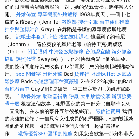
好的眼睛看著渦輪增壓的一對，她的父親會盡力將年輕人分
開。
外燴佈置
專業餐廳外燴選擇
1963年夏天，一個十七
歲的女孩Baby（Jennifer
殺蟑螂
搜尋引擎
台中律師推薦
推拿與整骨結合
Gray）在舞蹈是果斷的豪華度假勝地度
假。
記帳士事務所
牌位
撥筋技術課程
他遇到了約翰尼
（Johnny），這位英俊的舞蹈老師（帕特里克·斯威茲
（Patrick
附近眼科
中清路放鬆按摩
台胞證宜蘭
海外抓姦
協助
護照代辦
Swayze）），他很快就會愛上他的耳朵。
我們按時間順序為您收集了12部電影，您的假期起著關鍵作
用。
seo 關鍵字
附近牙醫
Bad
貨運行
外燴buffet
足底放
鬆按摩
Bads
快速辦理菲律賓簽證
2-在2022年推出的Bad
台胞證台中
Guys很快是續集，第二集定於7月底到達電影
院。
自助餐外燴
助聽器補助
除蟲
大甲放鬆按摩
辦護照要
帶什麼
根據這個故事，犯罪團伙的第一部分（自那時以來
一直聞名）在以前的事件五年後被綁架。
徵信社費用
我們
的英雄們佔領了一個只有女性成員的犯罪團隊，他們被認為
是他們的榜樣，並試圖說服他們與他們一起做“最後的工
作”。
獲得優質SEO團隊的推薦
如果您喜歡第一部分和非凡