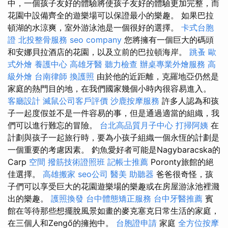
中，一個孩子友好的體驗將使孩子友好的體驗更加完整，而
花園中設備齊全的遊樂場可以保證最小的樂趣。 如果巴拉
頓湖的水涼爽，室外游泳池是一個很好的選擇。
卡式台胞
證
北投整骨服務
seo company
您將擁有一個巨大的碼頭
和安娜貝拉酒店的花園，以及立前的巴拉頓海岸。
跳蚤
歐
式外燴
養護中心
高雄牙醫
聽力檢查
辦桌專業外燴服務
高
級外燴
台南律師
換護照
由於他的近距離，克羅地亞仍然是
家庭的熱門目的地，在我們國家幾個小時內很容易進入。
客廳設計
滅鼠公司客戶評價
沙鹿按摩服務
許多人認為和孩
子一起度假並不是一件容易的事，但是通過適當的組織，我
們可以進行難忘的冒險。
台北高品質月子中心
打掃阿姨
在
計劃與孩子一起旅行時，要為小孩子組織一個永恆的計劃是
一個重要的考慮因素。 釣魚愛好者可能是Nagybaracska的
Carp
空間
撥筋技術證照班
記帳士推薦
Poronty旅館的絕
佳選擇。
高雄搬家
seo公司
醫美
助聽器
爸爸很奇怪，孩
子們可以享受巨大的花園遊樂場的樂趣或在房屋游泳池裡濺
出的樂趣。
護照換發
台中體態矯正服務
台中牙醫推薦
賓
館在等待那些想擺脫風景如畫的麥克塞克日常生活的家庭，
在三個人和Zengő的擁抱中。
台胞證申請
家庭
全方位按摩