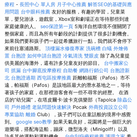
療程
-
長照中心 單人房
月子中心推薦
解答SEO的基礎與應
用問題
台中眼科推薦
友好的服務，有趣的學習，兒童菜
單，嬰兒游泳，遊戲室，Xbox室和劇場正在等待那些到達
家庭健康的人。
seo保證第一頁
5海洋自然環境不僅關閉了
整個家庭，而且為所有年齡段的計劃提供了很多計劃機會。
如果我們要和孩子們一起從希臘旅行一點，我們就不會停下
來前往塞浦路斯。
頂樓漏水修復專家
洗碗槽
白蟻
外燴佈
置
台胞證
如何申請台胞證
冷氣清洗
雙眼皮
除了為兒童提
供美麗的海灘外，還有許多兒童友好的節目。
台中搬家公
司
抓漏
台中腳底按摩療程
自助餐
網路行銷公司
台胞證新
北
台胞證過期
西屯區按摩推薦
距離帕福斯（Pafos）市不
遠，帕福斯（Pafos）是該地區最大的潛水基地之一，等待
著孩子的家庭，在那裡游客會有一些不尋常的經歷。 在酒
店的“幼兒園”，在塔皮爾卡·波卡克俱樂部（Tapolca
除蟲公
司
戶外婚禮
老鼠問題快速解決
Pocak
外商投資設立公司
專業協助
離婚
Club），孩子們可以在童話般的境界中感覺
到。
google seo教學
如果天氣良好，花園將是一個巨大的
遊樂場，搭配海盜船，蹦床，微型洛夫（Minigolff）以及
許多其他運動和運動機會。
台中刮痧療程推薦
護理之家
希