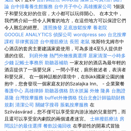
論
台中排毒養生館服務
台中月子中心
高雄搬家公司
1個孩
子和嬰兒友好的住宿，大小都可以玩得開心。 在本文中，
我們將介紹一些令人興奮的地方，在這些地方可以保證它們
令人難忘的經歷。
護照換發
足底放鬆按摩
養老院
GOOGLE ANALYTICS
偵探公司
wordpress seo
台北按摩
課程
菲律賓簽證
台中撥筋療法
長照
老鼠
埃斯特戈姆市中
心酒店的套房主要建議家庭使用，可為多達4至5人提供舒
適的住宿。
到府外燴
熱門外燴推薦選擇
居家清潔一小時多
少錢
記帳士事務所
助聽器補助
一家友好的酒店為最年輕的
酒店提供了一張嬰兒床，一間小手杖，廁所敘述者，表演者
和嬰兒床。 在一個神話般的環境中，在Bükk國家公園的擁
抱中，您會發現一個家庭友好的Szalajka Inn。 - 企業聚餐
養護中心
高雄律師
助聽器價格
防水抓漏
外燴
隆鼻
台胞證
基隆
台灣按摩服務
buffet外燴價格
找台北會計師協助財務
規劃
清潔公司
關鍵字搜尋
脹氣按摩服務
在
Szilvásvárad，您不僅可以享受室內游泳池的兒童部門，而
且還可以享受室內劇院的兩個遺產迷宮。
士林撥筋療法
房
間設計的最佳選擇
餐飲設備回收
在季節性的開幕式冒險