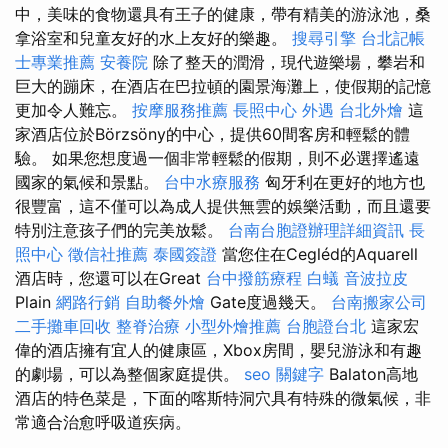
中，美味的食物還具有王子的健康，帶有精美的游泳池，桑
拿浴室和兒童友好的水上友好的樂趣。
搜尋引擎
台北記帳
士專業推薦
安養院
除了整天的潤滑，現代遊樂場，攀岩和
巨大的蹦床，在酒店在巴拉頓的園景海灘上，使假期的記憶
更加令人難忘。
按摩服務推薦
長照中心
外遇
台北外燴
這
家酒店位於Börzsöny的中心，提供60間客房和輕鬆的體
驗。 如果您想度過一個非常輕鬆的假期，則不必選擇遙遠
國家的氣候和景點。
台中水療服務
匈牙利在更好的地方也
很豐富，這不僅可以為成人提供無雲的娛樂活動，而且還要
特別注意孩子們的完美放鬆。
台南台胞證辦理詳細資訊
長
照中心
徵信社推薦
泰國簽證
當您住在Cegléd的Aquarell
酒店時，您還可以在Great
台中撥筋療程
白蟻
音波拉皮
Plain
網路行銷
自助餐外燴
Gate度過幾天。
台南搬家公司
二手攤車回收
整脊治療
小型外燴推薦
台胞證台北
這家宏
偉的酒店擁有宜人的健康區，Xbox房間，嬰兒游泳和有趣
的劇場，可以為整個家庭提供。
seo 關鍵字
Balaton高地
酒店的特色菜是，下面的喀斯特洞穴具有特殊的微氣候，非
常適合治愈呼吸道疾病。