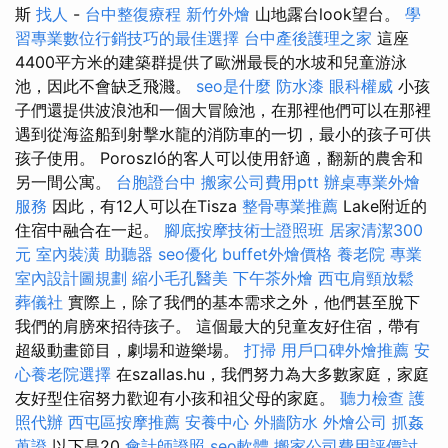
斯
找人
-
台中整復療程
新竹外燴
山地露台look望台。
學
習專業數位行銷技巧的最佳選擇
台中產後護理之家
這座
4400平方米的建築群提供了歐洲最長的水坡和兒童游泳
池，因此不會缺乏飛濺。
seo是什麼
防水漆
眼科權威
小孩
子們還提供波浪池和一個大冒險池，在那裡他們可以在那裡
遇到從海盜船到射擊水龍的消防車的一切，最小的孩子可供
孩子使用。 Poroszló的客人可以使用舒適，翻新的農舍和
另一間公寓。
台胞證台中
搬家公司費用ptt
辦桌專業外燴
服務
因此，有12人可以在Tisza
整骨專業推薦
Lake附近的
住宿中融合在一起。
腳底按摩技術士證照班
居家清潔300
元
室內裝潢
助聽器
seo優化
buffet外燴價格
養老院
專業
室內設計圖規劃
縮小毛孔醫美
下午茶外燴
西屯肩頸放鬆
葬儀社
實際上，除了我們的基本需求之外，他們甚至脫下
我們的肩膀來招待孩子。 這個最大的兒童友好住宿，帶有
超級動畫節目，劇場和遊樂場。
打掃
用戶口碑外燴推薦
安
心養老院選擇
在szallas.hu，我們努力為大多數家庭，家庭
友好型住宿努力歡迎有小孩和祖父母的家庭。
聽力檢查
護
照代辦
西屯區按摩推薦
安養中心
外牆防水
外燴公司
抓姦
蒐證
以下是20
會計師證照
seo軟體
搬家公司費用評價討