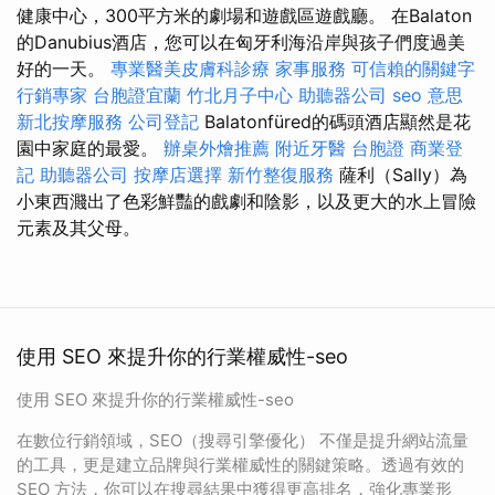
健康中心，300平方米的劇場和遊戲區遊戲廳。 在Balaton
的Danubius酒店，您可以在匈牙利海沿岸與孩子們度過美
好的一天。
專業醫美皮膚科診療
家事服務
可信賴的關鍵字
行銷專家
台胞證宜蘭
竹北月子中心
助聽器公司
seo 意思
新北按摩服務
公司登記
Balatonfüred的碼頭酒店顯然是花
園中家庭的最愛。
辦桌外燴推薦
附近牙醫
台胞證
商業登
記
助聽器公司
按摩店選擇
新竹整復服務
薩利（Sally）為
小東西濺出了色彩鮮豔的戲劇和陰影，以及更大的水上冒險
元素及其父母。
使用 SEO 來提升你的行業權威性-seo
使用 SEO 來提升你的行業權威性-seo
在數位行銷領域，SEO（搜尋引擎優化） 不僅是提升網站流量
的工具，更是建立品牌與行業權威性的關鍵策略。透過有效的
SEO 方法，你可以在搜尋結果中獲得更高排名，強化專業形