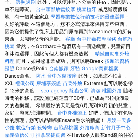
子。
護照過期
此外，可以使用地下公寓的住宿，因此嬰兒
車不是障礙。
台中頭部放鬆按摩
桃園植牙
威尼斯度假勝
地，有一個黃金家庭
學習專業數位行銷技巧的最佳選擇
-
友好的評級 在這個地方，您不必寫清單來保留某些東西，
因為它們提供了從床上用品到尿布再到franzometer的所有
東西，以減輕父母的肩膀。
客廳
台中排毒按摩服務
台胞證
桃園
當然，在Gotthard主題酒店有一個遊戲室，兒童節目
和沐浴選擇，因此每個人都有機會放鬆。
精緻自助餐外燴
料理
而且，如果您非常成功，則可以將Break
按摩師資格
證照
Dance或Polip
台南搬家
牙醫
Google商家檔案
Dance命名。
防水
台中放鬆按摩
此外，如果您不怕高，
XXL
禮儀公司
柬埔寨簽證
苗栗外燴
Extreme也可以將您帶
到12米的高度。
seo agency
除蟲公司
清潔
桃園外燴
隨著
時間的推移，該設施已經運營了30年，已成為巴拉頓湖最
大的遊樂園。 希臘最好的天氣是從6月底到10月初的兒童，
家庭，游泳/海灘時間。
台中脊椎矯正
好吧，借助所有包容
性的護理，您可以品嚐到Ensana熱水的牆壁！
月嫂一天多
少錢
數位行銷
殺蟑螂
台胞證桃園
外燴廠商
新竹月子中心
嘉義徵信公司
推拿學徒實習
在Hévíz令人眼花and亂的住宿