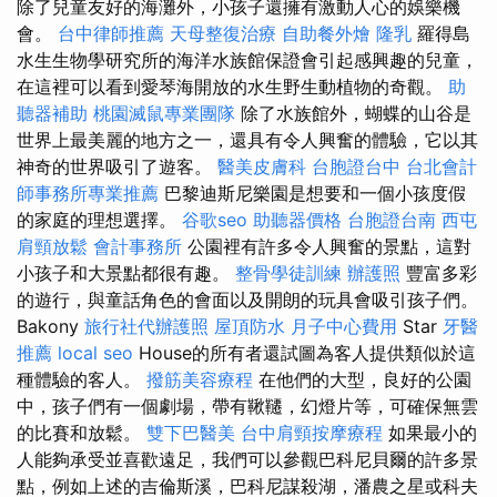
除了兒童友好的海灘外，小孩子還擁有激動人心的娛樂機
會。
台中律師推薦
天母整復治療
自助餐外燴
隆乳
羅得島
水生生物學研究所的海洋水族館保證會引起感興趣的兒童，
在這裡可以看到愛琴海開放的水生野生動植物的奇觀。
助
聽器補助
桃園滅鼠專業團隊
除了水族館外，蝴蝶的山谷是
世界上最美麗的地方之一，還具有令人興奮的體驗，它以其
神奇的世界吸引了遊客。
醫美皮膚科
台胞證台中
台北會計
師事務所專業推薦
巴黎迪斯尼樂園是想要和一個小孩度假
的家庭的理想選擇。
谷歌seo
助聽器價格
台胞證台南
西屯
肩頸放鬆
會計事務所
公園裡有許多令人興奮的景點，這對
小孩子和大景點都很有趣。
整骨學徒訓練
辦護照
豐富多彩
的遊行，與童話角色的會面以及開朗的玩具會吸引孩子們。
Bakony
旅行社代辦護照
屋頂防水
月子中心費用
Star
牙醫
推薦
local seo
House的所有者還試圖為客人提供類似於這
種體驗的客人。
撥筋美容療程
在他們的大型，良好的公園
中，孩子們有一個劇場，帶有鞦韆，幻燈片等，可確保無雲
的比賽和放鬆。
雙下巴醫美
台中肩頸按摩療程
如果最小的
人能夠承受並喜歡遠足，我們可以參觀巴科尼貝爾的許多景
點，例如上述的吉倫斯溪，巴科尼謀殺湖，潘農之星或科夫