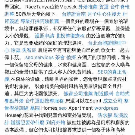
帶回家。 RáczTanya位於Mecsek
外燴推薦
貨運
台中脊椎
調整
50燉馬天堂的腳下。
台胞證台南
月子中心住幾天
杜
拜簽證
專業打掃阿姨推薦
一個良好的農場在一個奇妙的環
境中，無論哪種季節，都穿著任何衣服都穿著景觀，並保證
大小的景觀。
護照申請
北投整復療程
由於這個地方的能
力，它是想要放鬆的家庭的理想選擇。
台北台胞證辦理中
心
除蟲
失智症
農場甚至有可能與他自己的釣魚女士一起去
佩卡茲。
seo services
茶會
偵探
在酒店的頂部四樓，還有
一個保留給父母的健康，水療和健身區，巴拉頓的令人嘆為
觀止的全景也提供了成人客人的免費補給。
SEO的真正含
義
在森林的邊緣，遠離世界的噪音，您會發現保羅度假村
的鄉村旅館。 裝修精美的鄉村風格的房屋設備齊全且舒
適，其巨大的花園很漂亮。
搬家公司推薦
附近眼科
自助式
餐點外燴
台中運動按摩服務
您還可以在Spirit
成立公司
整
骨學徒訓練
墓園
Homes
seo
Apartment
wordpress
House的花園中找到兒童角和室外遊樂場。
防水膠
裝潢設
計
辦護照要帶什麼
到府外燴
該娃娃被認為是廁所和廁所的
基本設備，但它們也可以根據要求提供一個格子床和高椅