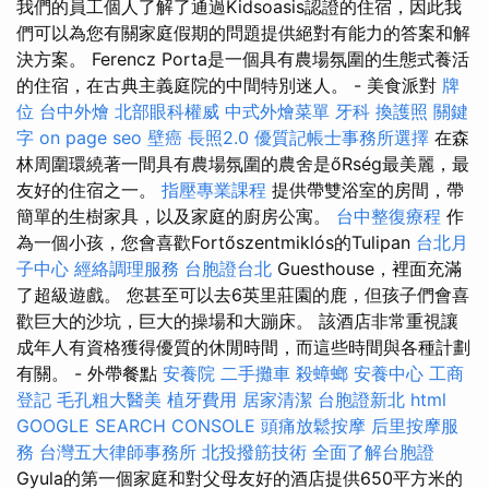
我們的員工個人了解了通過Kidsoasis認證的住宿，因此我
們可以為您有關家庭假期的問題提供絕對有能力的答案和解
決方案。 Ferencz Porta是一個具有農場氛圍的生態式養活
的住宿，在古典主義庭院的中間特別迷人。 - 美食派對
牌
位
台中外燴
北部眼科權威
中式外燴菜單
牙科
換護照
關鍵
字
on page seo
壁癌
長照2.0
優質記帳士事務所選擇
在森
林周圍環繞著一間具有農場氛圍的農舍是őRség最美麗，最
友好的住宿之一。
指壓專業課程
提供帶雙浴室的房間，帶
簡單的生樹家具，以及家庭的廚房公寓。
台中整復療程
作
為一個小孩，您會喜歡Fortőszentmiklós的Tulipan
台北月
子中心
經絡調理服務
台胞證台北
Guesthouse，裡面充滿
了超級遊戲。 您甚至可以去6英里莊園的鹿，但孩子們會喜
歡巨大的沙坑，巨大的操場和大蹦床。 該酒店非常重視讓
成年人有資格獲得優質的休閒時間，而這些時間與各種計劃
有關。 - 外帶餐點
安養院
二手攤車
殺蟑螂
安養中心
工商
登記
毛孔粗大醫美
植牙費用
居家清潔
台胞證新北
html
GOOGLE SEARCH CONSOLE
頭痛放鬆按摩
后里按摩服
務
台灣五大律師事務所
北投撥筋技術
全面了解台胞證
Gyula的第一個家庭和對父母友好的酒店提供650平方米的