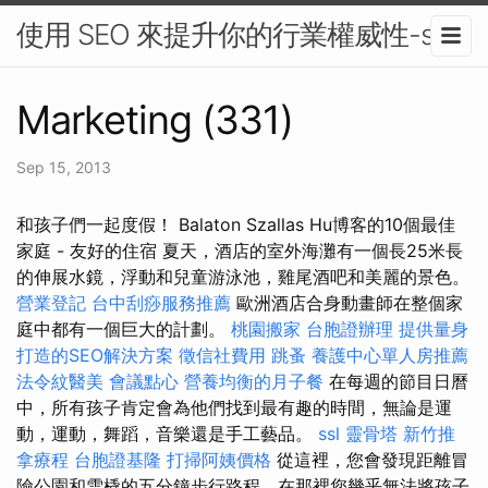
使用 SEO 來提升你的行業權威性-seo
Marketing (331)
Sep 15, 2013
和孩子們一起度假！ Balaton Szallas Hu博客的10個最佳
家庭 - 友好的住宿 夏天，酒店的室外海灘有一個長25米長
的伸展水鏡，浮動和兒童游泳池，雞尾酒吧和美麗的景色。
營業登記
台中刮痧服務推薦
歐洲酒店合身動畫師在整個家
庭中都有一個巨大的計劃。
桃園搬家
台胞證辦理
提供量身
打造的SEO解決方案
徵信社費用
跳蚤
養護中心單人房推薦
法令紋醫美
會議點心
營養均衡的月子餐
在每週的節目日曆
中，所有孩子肯定會為他們找到最有趣的時間，無論是運
動，運動，舞蹈，音樂還是手工藝品。
ssl
靈骨塔
新竹推
拿療程
台胞證基隆
打掃阿姨價格
從這裡，您會發現距離冒
險公園和雪橇的五分鐘步行路程，在那裡您幾乎無法將孩子