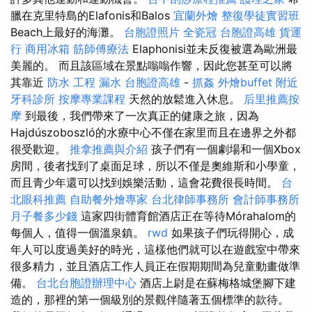
臘在克里特島的Elafonis和Balos
宜蘭外燴
整復學徒實習班
Beach上最好的海灘。
台胞證照片
全瓷冠
台胞證高雄
貨運
行
商用冰箱
筋師傅療法
Elaphonisi並未反復被選為歐洲最
美麗的。 而且該區域在景點嗡嗡作響，因此您甚至可以將
其靠近
防水 工程
漏水
台胞證高雄
-
抓姦
外燴buffet
附近
牙科診所
按摩專業課程
天然的放鬆進入休息。
后里推薦按
摩
到最後，我們帶來了一次真正的健康之旅，因為
Hajdúszoboszló的水療中心不僅在家里而且在邊界之外都
很受歡迎。
推拿推薦與介紹
孩子們有一個劇場和一個Xbox
房間，後者找到了桌面足球，所以不僅是奧維斯和小學童，
而且青少年還可以找到娛樂活動，這會花費很長時間。
台
北眼科推薦
自助餐外燴專家
台北律師事務所
會計師事務所
月子餐多少錢
這家四街體育館酒店正在等待Mórahalom的
每個人，值得一個溫泉鎮。
rwd
如果孩子們玩得開心，成
年人可以度過美好的時光，這樣他們就可以在遊戲室中帶來
很多精力，並且酒店工作人員正在假期期間為兒童動畫做準
備。
台北台胞證辦理中心
酒店上尉是在蘇梅格城堡腳下建
造的，那裡的第一個級別的景觀伴隨著五個標準的款待。