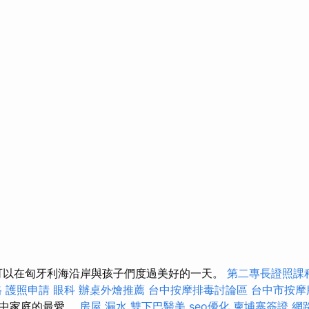
，您可以在匈牙利海沿岸與孩子們度過美好的一天。
第二專長證照課
格
護照申請
眼科
辦桌外燴推薦
台中按摩排毒討論區
台中市按摩
園中家庭的最愛。
房屋 漏水
雙下巴醫美
seo優化
柬埔寨簽證
網