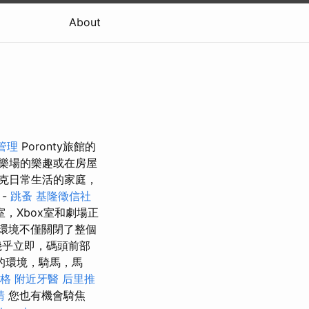
About
管理
Poronty旅館的
樂場的樂趣或在房屋
克日常生活的家庭，
-
跳蚤
基隆徵信社
，Xbox室和劇場正
環境不僅關閉了整個
幾乎立即，碼頭前部
的環境，騎馬，馬
格
附近牙醫
后里推
請
您也有機會騎焦