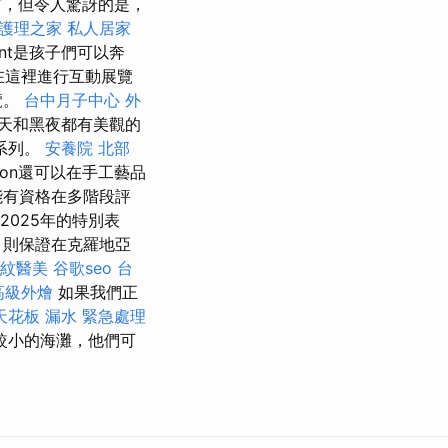
市，但令人驚訝的是，
護理之家
私人居家
mont是孩子們可以奔
s，在這裡進行互動展覽
覽。
台中月子中心
外
天和黑夜都有美觀的
系列。
安養院 北部
tion還可以在手工藝品
有資格在多階段評
2025年的特別表
，則保證在克羅地亞
紋醫美
谷歌seo
台
高級外燴
如果我們正
天花板 漏水 緊急處理
較小的海灘，他們可