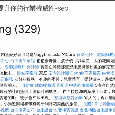
來提升你的行業權威性-seo
ng (329)
魚愛好者可能是Nagybaracska的Carp
資深記帳士協助財務
子中心
台中養生療程
爸爸很奇怪，孩子們可以享受巨大的花園遊
趣。
台胞證照片
會計師
賓館在等待那些想擺脫風景如畫的麥克塞
的擁抱中。
關鍵字搜尋
家庭
室內設計圖
Google商家檔案
納骨塔
矯正服務
友好的服務，有趣的學習，兒童菜單，嬰兒游泳，遊戲室
庭健康的人。
自助餐
律師收費透明說明
中式外燴菜單
5海洋自然
齡段的計劃提供了很多計劃機會。 在巴拉頓湖的海岸上行走，
最古老的船，幾乎會立即出現。
整復與整骨治療
宜人的，近距離
，小狗遊樂場和帶有匈牙利烤箱菜餚的旅館。
長照2.0
助聽器價
心推薦
台中搬家公司
台胞證台北
菲律賓簽證
台北地區台胞證申