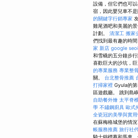
設備，但它們也可以
宿，因此嬰兒車不
的關鍵字行銷專家
友
雞尾酒吧和美麗的
計劃。
清潔工
搬家公
們找到最有趣的時間
家 新店
google se
和雪橇的五分鐘步行
喜歡巨大的沙坑，
的專業服務
專業整
關。
台北整骨推薦
打掃家裡
Gyula
區遊戲廳。 跳到島
自助餐外燴
太平脊
學
不鏽鋼廚具
歐式
全瓷冠的美學與實用
在蘇梅格城堡的情況
帳服務推薦
旅行社
騎士錦標賽和馬車，