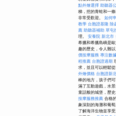
點外燴選擇
助聽器
梯，挖的青蛙和一條
非常受歡迎。
如何
教學
台胞證基隆
除
薦
助聽器補助
草屯
理。
安養院 新北市
希臘和希臘島嶼是歐
趣的歷史，令人難以
價按摩服務
專注數據
程推薦
台胞證過期
求，並且可以輕鬆從我
外燴價格
台胞證新
棒的地方，孩子們
滿了互動遊戲，水景
童話般的城堡，歷史
按摩服務推薦
合格
象深刻的海灘和葡
了解海洋生物並享