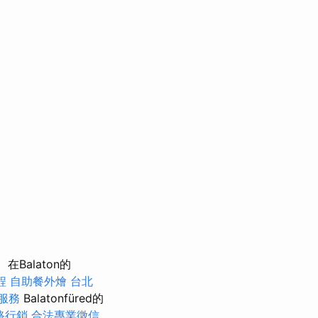
在Balaton的
程
自助餐外燴
台北
服務
Balatonfüred的
路行銷
合法專業徵信