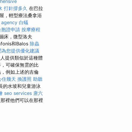
hensive
水 打針撐多久
在巴拉
屋，輕型療法桑拿浴
 agency
白蟻
台胞證申請
按摩療程
蹦床，微型洛夫
nis和Balos
除蟲
問為您提供優化建議
圖為客人提供類似於這種體
等，可確保無雲的比
點，例如上述的吉倫
心住幾天
換護照
助聽
最長的水坡和兒童游泳
燴
seo services
唐六
在那裡他們可以在那裡