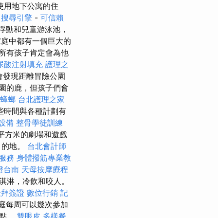
使用地下公寓的住
庭
搜尋引擎
-
可信賴
，浮動和兒童游泳池，
家庭中都有一個巨大的
所有孩子肯定會為他
尿酸注射填充
護理之
會發現距離冒險公園
莊園的鹿，但孩子們會
蟑螂
台北護理之家
些時間與各種計劃有
設備
整骨學徒訓練
0平方米的劇場和遊戲
目的地。
台北會計師
服務
身體撥筋專業教
證台南
天母按摩療程
淇淋，冷飲和咬人。
杜拜簽證
數位行銷
記
庭每周可以幾次參加
觀點。
雙眼皮
多樣餐