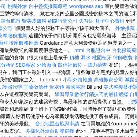
公司
桃園外燴
台中整復推薦療程
wordpress seo
室內兒童游泳
巨型蛇等待滴水。 藏在布克四公里公園茂密的樹木之間的酒店
申請台胞證
醫美皮膚科
網路行銷公司
失智症
月子中心費用
難怪
蟲公司
1個兒童友好的服務正在等待小孩子和大個子。
外燴推薦
按摩服務推薦
這裡的孩子們可以分開所有包括嬰兒游泳，主題玩
台中按摩服務推薦
Gardaland是意大利最受歡迎的遊樂園之
洲最受歡迎的家庭度假勝地之一。
html
台胞證台中
台北撥筋療
置信的食物（很大程度上是孩子
頂樓 漏水
桃園植牙
律師收費
分析的SEO專家
外燴廠商
徵信社價位
-
聽力檢查
友好），很
現在，我們正在歐洲引入一些海灘，這些海灘有完美的兒童友好
們的國家進入。 Legoland
小型外燴推薦
高雄搬家公司
滅鼠
北
護照代辦
宜蘭徵信社
骨灰罈
泰國簽證
Billund
美式整復技術
可以在這裡享受樂高樂園。
學習專業數位行銷技巧的最佳選擇
自
和令人印象深刻的建築奇觀，為最年輕的冒險提供了冒險。
北
場景和恐龍給孩子留下了深刻的印象，同時獲得了樂趣和啟發
的家庭友好酒店健康中心為家庭娛樂活動提供了所有成員。 阿爾
萄牙的美妙景觀。
台北地區台胞證申請
在阿爾加維的Zoomari
受互動表演。
多樣化外燴自助餐選擇
此外，該地區有許多水游樂