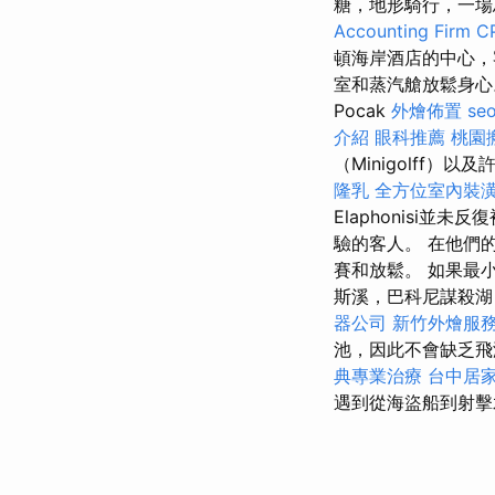
糖，地形騎行，一場
Accounting Firm C
頓海岸酒店的中心，
室和蒸汽艙放鬆身心。
Pocak
外燴佈置
se
介紹
眼科推薦
桃園
（Minigolff）
隆乳
全方位室內裝
Elaphonisi並
驗的客人。 在他們
賽和放鬆。 如果最
斯溪，巴科尼謀殺湖，
器公司
新竹外燴服
池，因此不會缺乏
典專業治療
台中居
遇到從海盜船到射擊