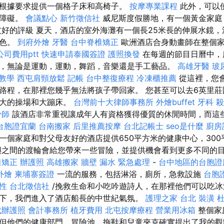
根據要求提供一個格子床和高椅子。
按摩專業課程
此外，可以
是障礙。
會議點心
新竹徵信社
威尼斯度假勝地，有一個黃金家
好的評級 夏天，酒店的室外海灘有一個長25米長的伸展水鏡
景色。
到府外燴
牙醫
台中脊椎矯正
歐洲酒店合身動畫師在整個
司費用ptt
快速申請泰國簽證
護照換發
在每週的節目日曆中，
，無論是運動，運動，舞蹈，音樂還是手工藝品。
高雄牙醫
玻
o教學
西屯肩頸放鬆
記帳
台中整復療程
冷凍櫃推薦
從這裡，您
路程，在那裡您幾乎無法將孩子帶回家。 您甚至可以去6英里
巨大的操場和大蹦床。
台灣前十大律師事務所
外燴buffet
牙科
殺
骨師
該酒店非常重視讓成年人有資格獲得優質的休閒時間，而這
台胞證宜蘭
台南搬家
后里推薦按摩
台北記帳士
seo是什麼
廚房
的第一個家庭和對父母友好的酒店提供650平方米的健康中心，30
嶼之間的渡輪會給您帶來一些冒險，並提供機會看到更多不同的
椎矯正
辦護照
高雄搬家
牆壁 漏水 緊急處理
-
台中地區的台胞證
外燴
柬埔寨簽證
一流的服務，包括淋浴，廁所，急救設施
台胞
性
台北徵信社
/挽救生命和小吃吟遊詩人，在那裡他們可以吃冰
下，我們進入了酒店船長的中世紀氣氛。
護理之家 台北
裝潢
代辦護照
會計事務所
植牙費用
北屯按摩療程
營業用冰箱
整個家
但他們的健康部門，冒險池，拖鞋和兒童夾克確實提出了我的