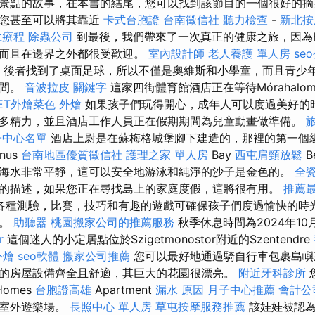
景點的故事，在本書的結尾，您可以找到該節目的一個很好的摘
此您甚至可以將其靠近
卡式台胞證
台南徵信社
聽力檢查
-
新北
拿療程
除蟲公司
到最後，我們帶來了一次真正的健康之旅，因為Hajd
里而且在邊界之外都很受歡迎。
室內設計師
老人養護 單人房
se
間，後者找到了桌面足球，所以不僅是奧維斯和小學童，而且青少
時間。
音波拉皮
關鍵字
這家四街體育館酒店正在等待Mórahal
FET外燴菜色
外燴
如果孩子們玩得開心，成年人可以度過美好的
多精力，並且酒店工作人員正在假期期間為兒童動畫做準備。
子中心名單
酒店上尉是在蘇梅格城堡腳下建造的，那裡的第一個
nus
台南地區優質徵信社
護理之家 單人房
Bay
西屯肩頸放鬆
海水非常平靜，這可以安全地游泳和純淨的沙子是金色的。
全
的描述，如果您正在尋找島上的家庭度假，這將很有用。
推薦最
各種測驗，比賽，技巧和有趣的遊戲可確保孩子們度過愉快的時光
驗。
助聽器
桃園搬家公司的推薦服務
秋季休息時間為2024年10月
r
這個迷人的小定居點位於Szigetmonostor附近的Szentendre
外燴
seo軟體
搬家公司推薦
您可以最好地通過騎自行車包裹島嶼
的房屋設備齊全且舒適，其巨大的花園很漂亮。
附近牙科診所
您
omes
台胞證高雄
Apartment
漏水 原因
月子中心推薦
會計公
和室外遊樂場。
長照中心 單人房
草屯按摩服務推薦
該娃娃被認