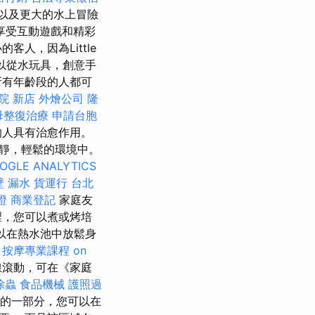
，以及更大的水上冒險
享受互動遊戲和精彩
人，因為Little
可以從水玩具，創意手
所有年齡段的人都可
院 新店
外燴公司
隆
母整復治療
申請台胞
的人具有治愈作用。
安靜，輕鬆的環境中。
OGLE ANALYTICS
壁 漏水
貨運行
台北
證
商業登記
家庭友
裡，您可以煮或烤培
以在熱水池中放鬆身
。
按摩專業課程
on
線滾動，可在《家庭
除蟲
食品機械
護照過
的一部分，您可以在