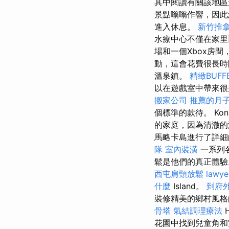
其中閱讀有關該地區
景點嗡嗡作響，因
進入休息。
新竹推
水療中心不僅在家
場和一個Xbox房
動，這會花費很長
溫泉鎮。
精緻BUF
以在遊戲室中帶來很
搬家公司
推薦的月
個標準的款待。 Kon
的家庭，因為清澈的
馬略卡島進行了詳細
隊
室內裝潢
一系列
鬆是他們的真正體
西屯肩頸放鬆
lawye
什麼
Island。
到府
裝修精美的鄉村風格
骨塔
氣結調理療法
H
花園中找到兒童角