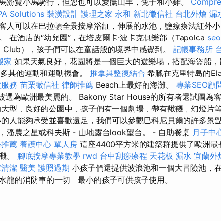
馬游覽小馬騎行，但您也可以愛撫山羊，兔子和小雞。
Compre
PA Solutions
裝潢設計
護理之家 永和
新北徵信社
台北外燴
漏
客人可以在巴拉頓全景按摩浴缸，伸展的水池，鹽療療法紅外小
 在酒店的“幼兒園”，在塔皮爾卡·波卡克俱樂部（Tapolca
seo
o
Club），孩子們可以在童話般的境界中感覺到。
記帳事務所
搬家
如果天氣良好，花園將是一個巨大的遊樂場，搭配海盜船，
以及許多其他運動和運動機會。
推拿與整復結合
希臘在克里特島的Elafo
潢服務
苗栗徵信社
律師推薦
Beach上最好的海灘。
專業SEO顧
未反復被選為歐洲最美麗的。 Bakony Star House的所有者還試
的大型，良好的公園中，孩子們有一個劇場，帶有鞦韆，幻燈片
小的人能夠承受並喜歡遠足，我們可以參觀巴科尼貝爾的許多景
潘農之星或科夫斯 - 山地露台look望台。 - 自助餐桌
月子中
務推薦
養護中心 單人房
這座4400平方米的建築群提供了歐洲
飛濺。
腳底按摩專業教學
rwd
台中刮痧療程
天花板 漏水
宜蘭外
家清潔
醫美
護照過期
小孩子們還提供波浪池和一個大冒險池，
水龍的消防車的一切，最小的孩子可供孩子使用。