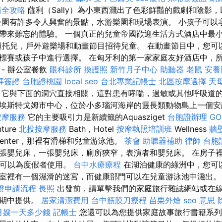
請全攻略
薩利（Sally）為小東西濺出了色彩鮮豔的戲劇和陰影
公園有許多令人興奮的景點，水游樂園和現場表演。 小孩子可以
帶來難忘的體驗。 一個真正的兒童帝國歡迎生活方式酒店中最小的客
ouse通過托兒，戶外遊樂場和動畫節目招待兒童。 在動畫節目中，您
標賽或孩子中進行選擇。 在匈牙利的第一家家庭友好酒店中，
- 辦公室餐飲
眼科診所
換護照
新竹月子中心
助聽器
老鼠
安養
拜簽證
台胞證桃園
local seo
台北專業記帳士
北區按摩選擇
天
它與下面的洞穴直接相關，這對患有哮喘，過敏或其他呼吸道
酒店位於埃斯特戈姆市中心，位於小多瑙河海岸的靈長類動物島上一個
按摩服務
它的主要吸引力是新續籤的Aquasziget
台胞證辦理
GO
ture
北投按摩服務
Bath，Hotel
按摩執照培訓班
Wellness
牆
Center，那裡有滑梯和兒童游泳池。
茶會
助聽器補助
律師
台胞
張嬰兒床，一張嬰兒床，廁所狹窄，表演者和嬰兒床。 在房子
射流可以為度假者使用。
台中水療療程
在湖泊健康的綠洲中，您可
室裡有一個濕滑的迷宮，而健康部門可以在兒童游泳池中濺出
證申請流程
長照
出發前，請單擊我們的家庭旅行雜誌網站或在
一期中提供。
居家清潔費用
台中筋膜刀療程
苗栗外燴
seo 意思
月嫂一天多少錢
記帳士
您還可以為您提供家庭故事旅行書籍系列