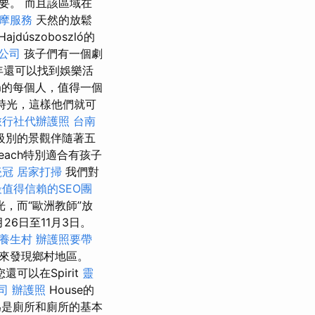
要。 而且該區域在
按摩服務
天然的放鬆
úszoboszló的
o公司
孩子們有一個劇
年還可以找到娛樂活
om的每個人，值得一個
時光，這樣他們就可
旅行社代辦護照
台南
級別的景觀伴隨著五
Beach特別適合有孩子
瓷冠
居家打掃
我們對
值得信賴的SEO團
，而“歐洲教師”放
26日至11月3日。
養生村
辦護照要帶
來發現鄉村地區。
還可以在Spirit
靈
司
辦護照
House的
為是廁所和廁所的基本