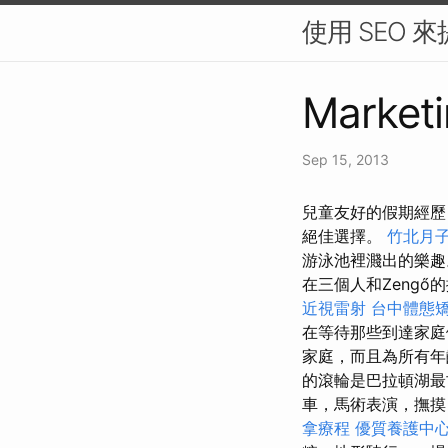
使用 SEO 
Marketi
Sep 15, 2013
兒童友好的假期經歷 釣
絕佳選擇。
竹北月
游泳池裡濺出的樂
在三個人和Zengő
近視雷射
台中體態
在等待那些到達家
家庭，而且為所有年
的滾輪是巴拉頓湖
車，馬術表演，撫摸
拿療程
優質養護中