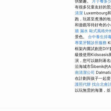
供樂趣。
月子餐多
有很多兒童友好的
清潔
Luxembourg和
跑，玩甚至煮沸的
和遊戲等待好奇的小
牆 漏水
歐式風格外
景色。
台中養生排
專業牙醫診所服務
K
框架內嘗試創意DI
級後使用Kidsoas
演，您可以聽到著名
沿海城市Šibenik的A
南清潔公司
Dalm
在計劃與孩子一起度
護照代辦
找台北會
以玩無雲的海灘，並