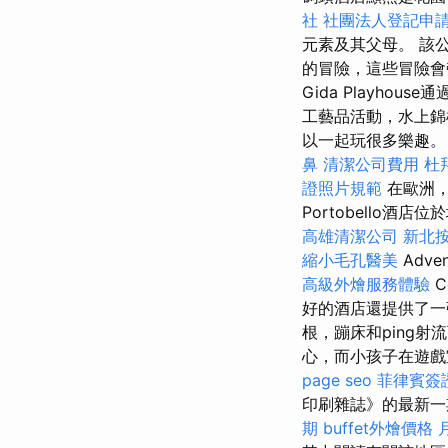
社
社團法人登記申
元素及其父母。 該
的冒險，這些冒險會
Gida Playh
工藝品活動，水上錦
以一起玩很多樂趣。 
鼻
清潔公司費用
杜
證照片規範
在歐洲，
Portobello
高雄清潔公司
新北
縮小毛孔醫美
Adven
高級外燴服務體驗
好的酒店還提供了一
根，蹦床和ping
心，而小孩子在遊戲
page seo
菲律賓簽
印刷雜誌》的最新
期
buffet外燴價格