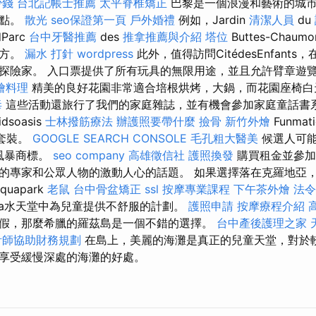
少錢
台北記帳士推薦
太平脊椎矯正
巴黎是一個浪漫和藝術的城
景點。
散光
seo保證第一頁
戶外婚禮
例如，Jardin
清潔人員
du
Parc
台中牙醫推薦
des
推拿推薦與介紹
塔位
Buttes-Chau
地方。
漏水 打針
wordpress
此外，值得訪問CitédesEnfant
探險家。 入口票提供了所有玩具的無限用途，並且允許臂章遊
燴料理
精美的良好花園非常適合培根烘烤，大鍋，而花園座椅白
毒
這些活動還旅行了我們的家庭雜誌，並有機會參加家庭童話書
idsoasis
士林撥筋療法
辦護照要帶什麼
撿骨
新竹外燴
Funma
Y套裝。
GOOGLE SEARCH CONSOLE
毛孔粗大醫美
候選人可能
is風暴商標。
seo company
高雄徵信社
護照換發
購買租金並參加
的專家和公眾人物的激動人心的話題。 如果選擇落在克羅地亞
quapark
老鼠
台中骨盆矯正
ssl
按摩專業課程
下午茶外燴
法令
atia水天堂中為兒童提供不舒服的計劃。
護照申請
按摩療程介紹
假，那麼希臘的羅茲島是一個不錯的選擇。
台中產後護理之家
計師協助財務規劃
在島上，美麗的海灘是真正的兒童天堂，對於
享受緩慢深處的海灘的好處。