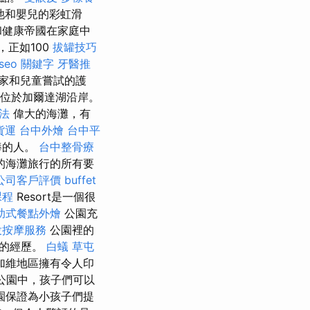
池和嬰兒的彩虹滑
和健康帝國在家庭中
，正如100
拔罐技巧
seo 關鍵字
牙醫推
家和兒童嘗試的護
一，位於加爾達湖沿岸。
法
偉大的海灘，有
貨運
台中外燴
台中平
棒的人。
台中整骨療
的海灘旅行的所有要
公司客戶評價
buffet
課程
Resort是一個很
助式餐點外燴
公園充
投按摩服務
公園裡的
性的經歷。
白蟻
草屯
加維地區擁有令人印
ne公園中，孩子們可以
園保證為小孩子們提