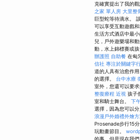
克確實提出了我的
之家 單人房
大里整
巨型蛇等待滴水。 
可以享受互動遊戲和
生活方式酒店中最小的
兒，戶外遊樂場和
動，水上錦標賽或
辦護照
自助餐
在匈
信社
專注於關鍵字
道的人具有治愈作用
的選擇。
台中水療
室外，您還可以要求
整復療程
近視
孩子
室和騎士舞台。
下
選擇，因為您可以分
浪漫戶外婚禮外燴
Prosenade步
玩動畫節目。
wordp
的事，但是現在我們