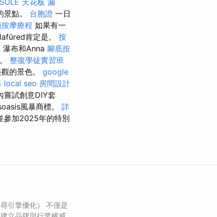
SOLE
天花板 漏
的景點。
台胞證
一日
頸按摩療程
如果有一
füred肯定是。
按
架，瀑布和Anna
腳底按
覽。
整復學徒實習班
美觀的景色。
google
器
local seo
房間設計
內嘗試創意DIY套
oasis風暴商標。
詳
參加2025年的特別
搜尋引擎優化） 不僅是
是建立品牌與行業權威