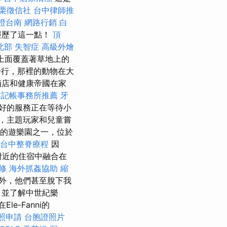
栗徵信社
台中律師推
證台南
網路行銷
白
自經歷了這一點！
頂
北部
失智症
高級外燴
上面覆蓋著草地上的
步行，那裡的動物在大
酒店和健康帝國在家
業記帳事務所推薦
牙
好的服務正在等待小
，主題玩家和兒童嘗
歡迎的遊樂園之一，位於
台中整脊療程
因
e附近的住宿中融合在
修
海外抓姦協助
縮
外，他們甚至脫下我
，並了解中世紀樂
le-Fanni的
照申請
台胞證照片