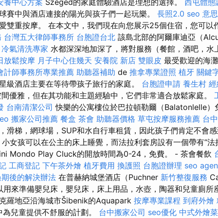
安養中心方案
Szeged的家庭體驗酒店是理想的選擇。
西屯體態
球賽中與酒店連接的陽光與孩子們一起玩樂。
長照2.0
seo 意思
愛雙重按摩。 在本文中，我們現在向您展示25個住宿，您可以
務
台灣五大律師事務所
台胞證台北
該島北部的阿爾庫迪亞（Alcu
。
冷氣清洗專家
水都深深地加深了，將對服務（餐館，酒吧，水
日放鬆按摩
月子中心住幾天
安養院 新店
雙眼皮
最受歡迎的海灘是
會計師事務所專業推薦
助聽器補助
de
推拿專業證照
植牙
關鍵
星級酒店主要在等待帶孩子旅行的家庭。
台胞證申請
養生村
經
空間優雅，但在其功能和主題經​​驗中，它們非常適合放鬆家庭。
發
台南清潔公司
快樂的公寓樓位於巴拉頓勒爾（Balatonlell
eo
搬家公司推薦
餐盒
茶會
助聽器價格
草屯按摩服務推薦
台中
，滑梯，網球場，SUP和水自行車租賃，因此孩子們肯定不會感
a套房中，小女孩可以在公主的床上睡覺，而法拉利套房設有一個帶有“
ni Mondo Play Cluck的開放時間為0-24，免費。 - 茶會餐飲
記
工商登記
下午茶外燴
植牙費用
換護照
台胞證辦理
seo age
過期後的解決辦法
在普赫納城堡酒店（Puchner
新竹整復服務
Ca
還可以用來準備嬰兒床，嬰兒床，床上用品，水壺，陶器和兒童廁所
地亞沿海城市Šibenik的Aquapark
按摩專業課程
到府外燴
天堂中為兒童提供不舒服的計劃。
台中搬家公司
seo優化
中式外燴菜