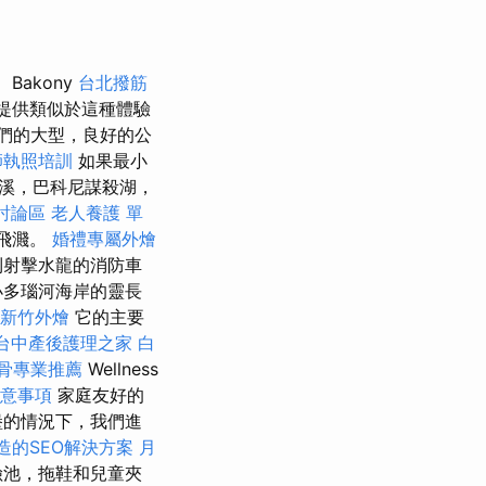
Bakony
台北撥筋
人提供類似於這種體驗
們的大型，良好的公
師執照培訓
如果最小
溪，巴科尼謀殺湖，
討論區
老人養護 單
乏飛濺。
婚禮專屬外燴
到射擊水龍的消防車
於小多瑙河海岸的靈長
新竹外燴
它的主要
台中產後護理之家
白
骨專業推薦
Wellness
意事項
家庭友好的
堡的情況下，我們進
造的SEO解決方案
月
險池，拖鞋和兒童夾