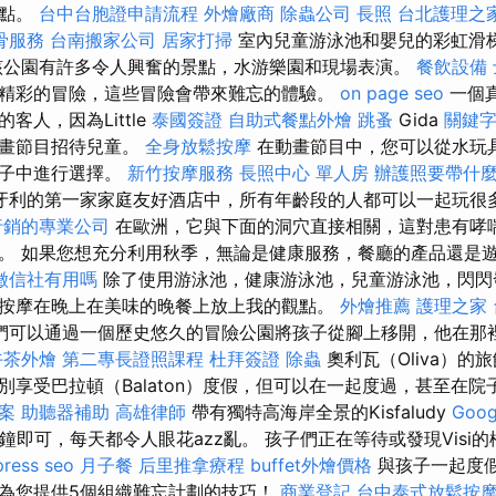
觀點。
台中台胞證申請流程
外燴廠商
除蟲公司
長照
台北護理之
骨服務
台南搬家公司
居家打掃
室內兒童游泳池和嬰兒的彩虹滑
該公園有許多令人興奮的景點，水游樂園和現場表演。
餐飲設備
精彩的冒險，這些冒險會帶來難忘的體驗。
on page seo
一個
客人，因為Little
泰國簽證
自助式餐點外燴
跳蚤
Gida
關鍵
動畫節目招待兒童。
全身放鬆按摩
在動畫節目中，您可以從水玩
孩子中進行選擇。
新竹按摩服務
長照中心 單人房
辦護照要帶什
牙利的第一家家庭友好酒店中，所有年齡段的人都可以一起玩很
行銷的專業公司
在歐洲，它與下面的洞穴直接相關，這對患有哮
。 如果您想充分利用秋季，無論是健康服務，餐廳的產品還是
徵信社有用嗎
除了使用游泳池，健康游泳池，兒童游泳池，閃閃
按摩在晚上在美味的晚餐上放上我的觀點。
外燴推薦
護理之家
們可以通過一個歷史悠久的冒險公園將孩子從腳上移開，他在那
午茶外燴
第二專長證照課程
杜拜簽證
除蟲
奧利瓦（Oliva）的
別享受巴拉頓（Balaton）度假，但可以在一起度過，甚至在
方案
助聽器補助
高雄律師
帶有獨特高海岸全景的Kisfaludy
Goo
行15分鐘即可，每天都令人眼花azz亂。 孩子們正在等待或發現Vis
ress seo
月子餐
后里推拿療程
buffet外燴價格
與孩子一起度
為您提供5個組織難忘計劃的技巧！
商業登記
台中泰式放鬆按