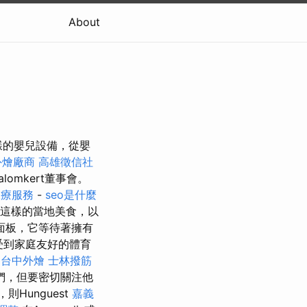
About
樣的嬰兒設備，從嬰
外燴廠商
高雄徵信社
lomkert董事會。
水療服務
-
seo是什麼
Pie這樣的當地美食，以
面板，它等待著擁有
，受到家庭友好的體育
。
台中外燴
士林撥筋
們，但要密切關注他
Hunguest
嘉義