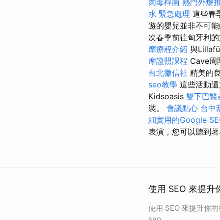
肉毒桿菌
熱門外燴
水 緊急處理
這些春
遊的嬰兒並非不可能
次春季前往匈牙利的旅
摩療程介紹
與Lill
摩證照課程
Cave
台北徵信社
精美的良
seo教學
這些活動還
Kidsoasis
雙下巴醫
裝。
會議點心
台中
細實用的Google 
表演，您可以聽到著
使用 SEO 來提升
使用 SEO 來提升你
seo