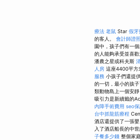
療法
老鼠
Star
假牙
的客人。
會計師證
園中，孩子們有一個
的人能夠承受並喜歡
潘農之星或科夫斯
人房
這座4400平
服務
小孩子們還提
的一切，最小的孩子可
類動物島上一個安
吸引力是新續籤的Aqua
內障手術費用
seo
台中抓龍筋療程
Ce
酒店還提供了一張嬰
入了酒店船長的中
子餐多少錢
整個家庭