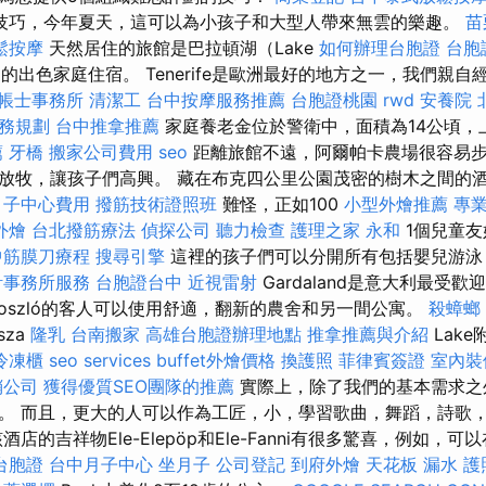
技巧，今年夏天，這可以為小孩子和大型人帶來無雲的樂趣。
苗
鬆按摩
天然居住的旅館是巴拉頓湖（Lake
如何辦理台胞證
台胞
on）的出色家庭住宿。 Tenerife是歐洲最好的地方之一，我們親
帳士事務所
清潔工
台中按摩服務推薦
台胞證桃園
rwd
安養院 
務規劃
台中推拿推薦
家庭養老金位於警衛中，面積為14公頃，
薦
牙橋
搬家公司費用
seo
距離旅館不遠，阿爾帕卡農場很容易
放牧，讓孩子們高興。 藏在布克四公里公園茂密的樹木之間的
月子中心費用
撥筋技術證照班
難怪，正如100
小型外燴推薦
專
外燴
台北撥筋療法
偵探公司
聽力檢查
護理之家 永和
1個兒童友
中筋膜刀療程
搜尋引擎
這裡的孩子們可以分開所有包括嬰兒游泳
計事務所服務
台胞證台中
近視雷射
Gardaland是意大利最受
roszló的客人可以使用舒適，翻新的農舍和另一間公寓。
殺蟑螂
sza
隆乳
台南搬家
高雄台胞證辦理地點
推拿推薦與介紹
Lak
冷凍櫃
seo services
buffet外燴價格
換護照
菲律賓簽證
室內裝
銷公司
獲得優質SEO團隊的推薦
實際上，除了我們的基本需求之
。 而且，更大的人可以作為工匠，小，學習歌曲，舞蹈，詩歌
的吉祥物Ele-Elepöp和Ele-Fanni有很多驚喜，例如，可以在E
台胞證
台中月子中心
坐月子
公司登記
到府外燴
天花板 漏水
護