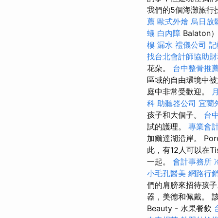
我們的5個海灘旅行
薦
歐式外燴
烏日放
蟻
白內障
Balat
樓 漏水
禮儀公司
記
找台北會計師協助財
花朵。
台中整骨推
區域的自由環境中被
庭中非常受歡迎。
科
助聽器公司
宜蘭
孩子和大個子。
台
試的護理。
專業會
加爾達湖沿岸。 Po
此，有12人可以在Ti
一起。
會計事務所
小毛孔醫美
網路行
們的肩膀來招待孩子
器，美德和佩戴。 該酒店
Beauty - 水果餐飲