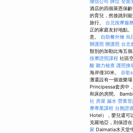
徵信公司
牌位
全面
酒店的四個萊恩保齡
的育兒，然後跳到寵
旅行。
台北按摩服
正的家庭友好地點
意。
自助餐外燴
烏
辦護照
辦護照
台北
類別的加勒比海五個
按摩證照課程
社區
酸
聽力檢查
護照換
海岸僅30米。
谷歌s
灘還設有一個遊樂場
Principess
和床的房間。 Bambi
社
房屋 漏水
營業登
摩專業課程
台胞證
Hotel），嬰兒
克羅地亞，則保證在克羅
家
Dalmatia水