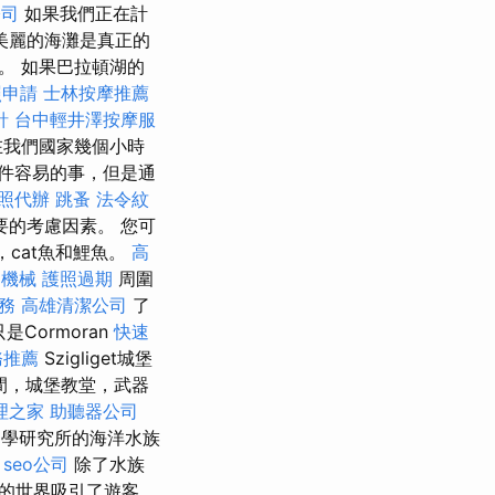
公司
如果我們正在計
美麗的海灘是真正的
。 如果巴拉頓湖的
照申請
士林按摩推薦
針
台中輕井澤按摩服
在我們國家幾個小時
件容易的事，但是通
照代辦
跳蚤
法令紋
的考慮因素。 您可
，cat魚和鯉魚。
高
品機械
護照過期
周圍
服務
高雄清潔公司
了
Cormoran
快速
務推薦
Szigliget城堡
車間，城堡教堂，武器
理之家
助聽器公司
學研究所的海洋水族
。
seo公司
除了水族
的世界吸引了遊客。