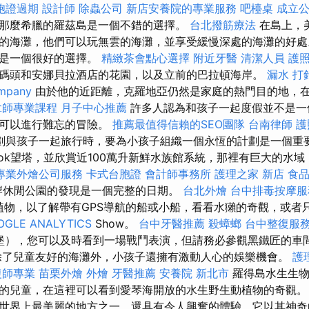
胞證過期
設計師
除蟲公司
新店安養院的專業服務
吧檯桌
成立
那麼希臘的羅茲島是一個不錯的選擇。
台北撥筋療法
在島上，
的海灘，他們可以玩無雲的海灘，並享受緩慢深處的海灘的好處
池是一個很好的選擇。
精緻茶會點心選擇
附近牙醫
清潔人員
護
碼頭和安娜貝拉酒店的花園，以及立前的巴拉頓海岸。
漏水 打
mpany
由於他的近距離，克羅地亞仍然是家庭的熱門目的地，
拿師專業課程
月子中心推薦
許多人認為和孩子一起度假並不是一
們可以進行難忘的冒險。
推薦最值得信賴的SEO團隊
台南律師
護
劃與孩子一起旅行時，要為小孩子組織一個永恆的計劃是一個重要
ok望塔，並欣賞近100萬升新鮮水族館系統，那裡有巨大的水域
專業外燴公司服務
卡式台胞證
會計師事務所
護理之家 新店
食
和7海岸休閒公園的發現是一個完整的日期。
台北外燴
台中排毒按摩
動植物，以了解帶有GPS導航的船或小船，看看水獺的奇觀，或者只是
OGLE ANALYTICS
Show。
台中牙醫推薦
殺蟑螂
台中整復服
n的城堡），您可以及時看到一場戰鬥表演，但請務必參觀黑鐵匠的
除了兒童友好的海灘外，小孩子還擁有激動人心的娛樂機會。
護
復師專業
苗栗外燴
外燴
牙醫推薦
安養院 新北市
羅得島水生生物
的兒童，在這裡可以看到愛琴海開放的水生野生動植物的奇觀
世界上最美麗的地方之一，還具有令人興奮的體驗，它以其神奇