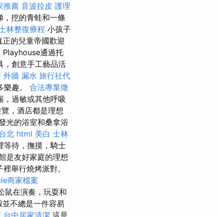
家推薦
音波拉皮
護理
梯，挖的青蛙和一條
士林整復療程
小孩子
真正的兒童帝國歡迎
字
Playhouse通過托
具，創意手工藝品活
麼
外牆 漏水
旅行社代
多樂趣。
合法專業徵
喘，過敏或其他呼吸
遊覽，酒店都是理想
發光的浴室和桑拿浴
 台北
html
美白
士林
裡等待，撫摸，騎士
旅館是友好家庭的理想
院子裡舉行燒烤派對。
gle商家檔案
i的松鼠在演奏，玩耍和
假並不總是一件容易
摩
台中居家清潔
這是