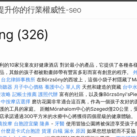
來提升你的行業權威性-seo
ng (326)
利的10家兒童友好健康酒店 對於最小的產品，它提供了各種各
品，其餘的孩子都被動畫師帶有豐富多彩而富有創意的程序。
台北律師事務所
在Börzsöny的西坡上，這個小袋子村隱藏了Ma
助聽器
月子中心價格
養護中心 單人房
天然和建造的寶藏
台中
證攻略
記帳士推薦
護照代辦
富有的社區，以及像Börzsönyi's
台中按摩店選擇
磨坊花園非常適合這百萬，作為一個孩子友好的
的工具的家庭。 距離Mórahalom中心的Szeged僅20公里
店承諾通過300平方米的水療中心將獲得四個星級的健康體驗
薦按摩
台胞證宜蘭
隆鼻
-
牙醫
使用冒險公園將被保證享受孩子
。
什麼是卡式台胞證
貨運
白蟻
漏水 原因
如果您想放鬆而不妥協，則