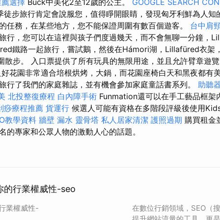
推薦選擇
Buck中美化2至12歲的公主。
GOOGLE SEARCH CON
季徒步旅行肯定會說服您，值得睜開眼睛，發現匈牙利鮮為人知
的任務，在某些地方，您不能保證周圍有數百個遊客。
台中肩
行，您可以在這裡與孩子們度過幾天，而不會無聊一分鐘，Lilla
afüred鐵路一起旅行，嘗試鵝，然後在Hámori湖，Lillafüred衣
周圍散步。 入口票提供了所有玩具的無限用途，並且允許臂章遊
好花園非常適合培根烘烤，大鍋，而花園座椅白天和黑夜都有
旅行了我們的家庭雜誌，並有機會參加家庭童話書系列。
助聽
美
北投整復療程
白內障手術
Funmation還可以在手工藝品框架
刮痧療程推薦
貨運行
候選人可能有資格在多階段評級後使用Kids
SEO教學資料
牆壁 漏水
靈骨塔
私人居家清潔
護照過期
購買租金並
名的專家和公眾人物的激動人心的話題。
你的行業權威性-seo
的行業權威性-
在數位行銷領域，SEO（
提升網站流量的工具，更