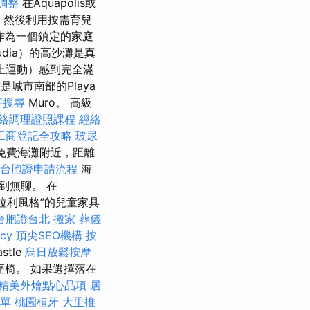
調整
在Aquapolis或
然後利用按需育兒
作為一個鎮定的家庭
dia）的高沙灘是真
上運動）感到完全滿
城市南部的Playa
字搜尋
Muro。 高級
絡調理證照課程
經絡
工商登記全攻略
玻尿
e）免費海灘附近，距離
台胞證申請流程
海
到無聊。 在
法拉利風格”的兒童家具
台胞證台北
搬家
葬儀
ncy
頂尖SEO機構
按
stle
烏日放鬆按摩
座椅。 如果選擇落在
精美外燴點心品項
居
單
桃園植牙
大里推