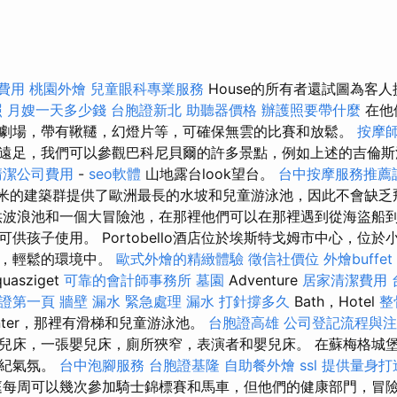
費用
桃園外燴
兒童眼科專業服務
House的所有者還試圖為客
照
月嫂一天多少錢
台胞證新北
助聽器價格
辦護照要帶什麼
在他
劇場，帶有鞦韆，幻燈片等，可確保無雲的比賽和放鬆。
按摩
遠足，我們可以參觀巴科尼貝爾的許多景點，例如上述的吉倫斯
清潔公司費用
-
seo軟體
山地露台look望台。
台中按摩服務推薦
方米的建築群提供了歐洲最長的水坡和兒童游泳池，因此不會缺
供波浪池和一個大冒險池，在那裡他們可以在那裡遇到從海盜船
供孩子使用。 Portobello酒店位於埃斯特戈姆市中心，位
靜，輕鬆的環境中。
歐式外燴的精緻體驗
徵信社價位
外燴buffet
sziget
可靠的會計師事務所
墓園
Adventure
居家清潔費用
保證第一頁
牆壁 漏水 緊急處理
漏水 打針撐多久
Bath，Hotel
整
nter，那裡有滑梯和兒童游泳池。
台胞證高雄
公司登記流程與注
兒床，一張嬰兒床，廁所狹窄，表演者和嬰兒床。 在蘇梅格城
世紀氣氛。
台中泡腳服務
台胞證基隆
自助餐外燴
ssl
提供量身打
每周可以幾次參加騎士錦標賽和馬車，但他們的健康部門，冒