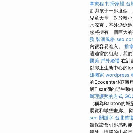
拿療程
打掃家裡
台
劃與孩子一起度假，
兒童天堂，對於較小
水涼爽，室外游泳
您將擁有一個巨大的
務
裝潢風格
seo co
內很容易進入。
推
過適當的組織，我
醫美
戶外婚禮
在計
以爬上生態中心的lo
雄搬家
wordpress
的Ecocenter
解Tisza湖的野生
辦理護照的方式
GO
（稱為Balato
展覽和城堡畫廊。 
seo 關鍵字
台北整
館保證會引起感興趣
館外，蝴蝶的山谷是