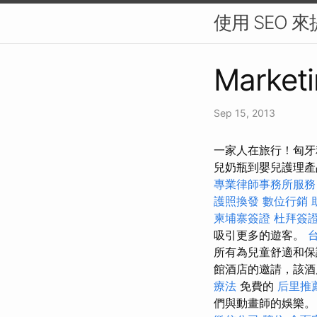
使用 SEO 
Marketi
Sep 15, 2013
一家人在旅行！匈牙
兒奶瓶到嬰兒護理產
專業律師事務所服務
護照換發
數位行銷
柬埔寨簽證
杜拜簽
吸引更多的遊客。
所有為兒童舒適和保護
館酒店的邀請，該酒
療法
免費的
后里推
們與動畫師的娛樂