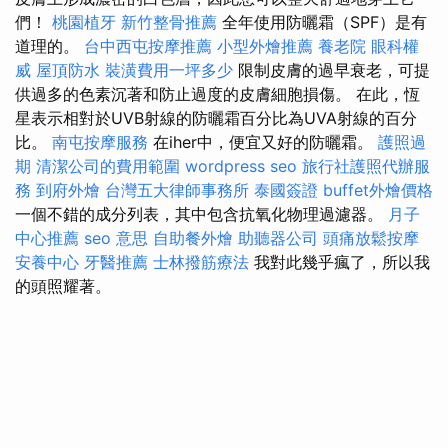
們！
桃園植牙
新竹整骨推薦
全年使用防曬霜（SPF）是有
道理的。
台中西屯按摩推薦
小型外燴推薦
養老院
眼科權
威
屋頂防水
裝潢費用一坪多少
限制皮膚的過早衰老，可提
供過多的色素沉著和防止過度的皮膚細胞損傷。 在此，恆
星表示相對於UVB射線的防曬霜百分比為UVA射線的百分
比。
南屯按摩服務
在iher中，便宜又好的防曬霜。
護照過
期
清潔公司的費用範圍
wordpress seo
旅行社護照代辦服
務
到府外燴
台灣五大律師事務所
泰國簽證
buffet外燴價格
一個不錯的成分列表，其中包含抗氧化物理過濾器。
月子
中心推薦
seo 意思
自助餐外燴
助聽器公司
頭痛放鬆按摩
安養中心
牙醫推薦
士林撥筋療法
我對此幾乎瘋了，所以我
的頭照耀著。