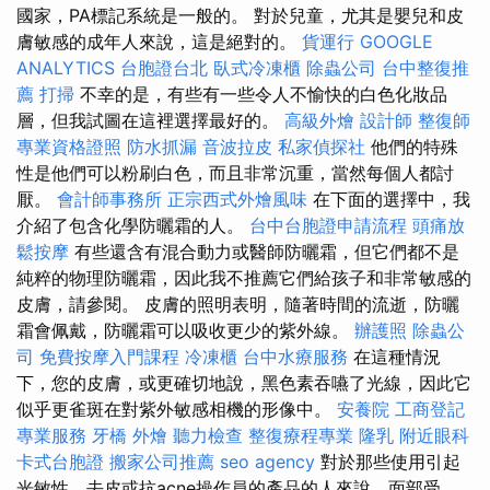
國家，PA標記系統是一般的。 對於兒童，尤其是嬰兒和皮
膚敏感的成年人來說，這是絕對的。
貨運行
GOOGLE
ANALYTICS
台胞證台北
臥式冷凍櫃
除蟲公司
台中整復推
薦
打掃
不幸的是，有些有一些令人不愉快的白色化妝品
層，但我試圖在這裡選擇最好的。
高級外燴
設計師
整復師
專業資格證照
防水抓漏
音波拉皮
私家偵探社
他們的特殊
性是他們可以粉刷白色，而且非常沉重，當然每個人都討
厭。
會計師事務所
正宗西式外燴風味
在下面的選擇中，我
介紹了包含化學防曬霜的人。
台中台胞證申請流程
頭痛放
鬆按摩
有些還含有混合動力或醫師防曬霜，但它們都不是
純粹的物理防曬霜，因此我不推薦它們給孩子和非常敏感的
皮膚，請參閱。 皮膚的照明表明，隨著時間的流逝，防曬
霜會佩戴，防曬霜可以吸收更少的紫外線。
辦護照
除蟲公
司
免費按摩入門課程
冷凍櫃
台中水療服務
在這種情況
下，您的皮膚，或更確切地說，黑色素吞嚥了光線，因此它
似乎更雀斑在對紫外敏感相機的形像中。
安養院
工商登記
專業服務
牙橋
外燴
聽力檢查
整復療程專業
隆乳
附近眼科
卡式台胞證
搬家公司推薦
seo agency
對於那些使用引起
光敏性，去皮或抗acne操作員的產品的人來說，面部受