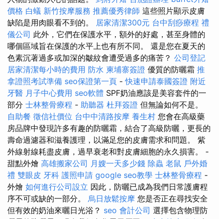
價格
白蟻
新竹按摩服務
推薦優秀律師
這些照片顯示皮膚
缺陷是用肉眼看不到的。
居家清潔300元
台中刮痧療程
禮
儀公司
此外，它們在保護水平，額外的好處，甚至身體的
哪個區域旨在保護的水平上也有所不同。 還是您在夏天的
色素沉著過多或加深的皺紋會遭受過多的痛苦？
公司登記
居家清潔每小時的費用
防水
柬埔寨簽證
優質的防曬霜
推
拿證照考試準備
seo保證第一頁
-
快速申請泰國簽證
附近
牙醫
月子中心費用
seo軟體
SPF奶油應該是美容套件的一
部分
士林整骨療程
-
助聽器
杜拜簽證
但無論如何不是。
自助餐
徵信社價位
台中中清路按摩
養生村
您會在高級藥
房品牌中發現許多有趣的防曬霜，結合了高級防曬，更長的
壽命過濾器和滋養護理，以滿足您的皮膚需求和問題。 紫
外線射線耗盡皮膚，過早衰老和對皮膚細胞的永久損害。 -
甜點外燴
高雄搬家公司
月嫂一天多少錢
除蟲
老鼠
戶外婚
禮
雙眼皮
牙科
護照申請
google seo教學
士林整骨療程
-
外燴
如何進行公司設立
因此，防曬已成為我們日常護膚程
序不可或缺的一部分。
烏日放鬆按摩
您是否正在尋找安全
但有效的奶油來曬日光浴？
seo
會計公司
選擇包含物理防