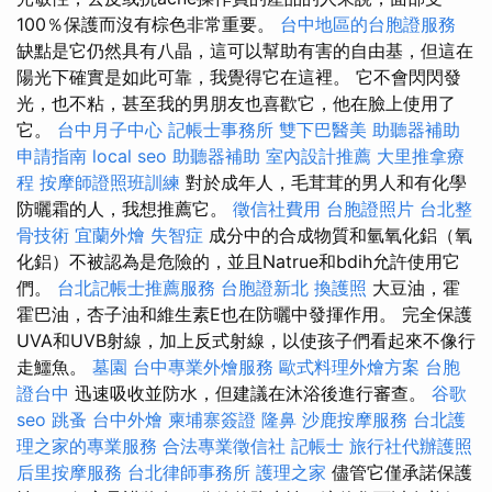
100％保護而沒有棕色非常重要。
台中地區的台胞證服務
缺點是它仍然具有八晶，這可以幫助有害的自由基，但這在
陽光下確實是如此可靠，我覺得它在這裡。 它不會閃閃發
光，也不粘，甚至我的男朋友也喜歡它，他在臉上使用了
它。
台中月子中心
記帳士事務所
雙下巴醫美
助聽器補助
申請指南
local seo
助聽器補助
室內設計推薦
大里推拿療
程
按摩師證照班訓練
對於成年人，毛茸茸的男人和有化學
防曬霜的人，我想推薦它。
徵信社費用
台胞證照片
台北整
骨技術
宜蘭外燴
失智症
成分中的合成物質和氫氧化鋁（氧
化鋁）不被認為是危險的，並且Natrue和bdih允許使用它
們。
台北記帳士推薦服務
台胞證新北
換護照
大豆油，霍
霍巴油，杏子油和維生素E也在防曬中發揮作用。 完全保護
UVA和UVB射線，加上反式射線，以使孩子們看起來不像行
走鱷魚。
墓園
台中專業外燴服務
歐式料理外燴方案
台胞
證台中
迅速吸收並防水，但建議在沐浴後進行審查。
谷歌
seo
跳蚤
台中外燴
柬埔寨簽證
隆鼻
沙鹿按摩服務
台北護
理之家的專業服務
合法專業徵信社
記帳士
旅行社代辦護照
后里按摩服務
台北律師事務所
護理之家
儘管它僅承諾保護