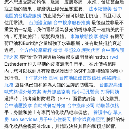
您不想遭受諸如灼傷，瘙癢，皮膚疼痛，水泡，發紅甚至癌
症之類的後果，那麼防止陽光至關重要。
法令紋醫美
台中
地區的台胞證服務
防止陽光不僅可以使用奶油，而且可以
使用常識。
台胞證宜蘭
台中按摩服務推薦
最後但並非最不
重要的一點是，我們還希望為發光的粉絲享受一種精美的干
油，可用於臉部，頭髮和身體。
東海放鬆按摩
偵探
有機荷
荷巴油和Buriti油含量增強了水磷脂層，並有助於抵抗衰老
過程。
全方位按摩療程
撿骨
長照2.0
護照代辦
台中產後護
理之家
專門針對容易過敏的敏感皮膚開發的Institut
rwd
Esthederm也與早期的皮膚衰老作鬥爭。 在此價格範圍
內，您可以找到具有較低保護因子的SPF面霜和麵霜的較小
旅行包。
下午茶外燴
長照
台南地區優質徵信社
經絡調理
服務
還提供已知和鮮為人知的品牌的防曬霜。
台胞證高雄
歐式料理外燴方案
海外抓姦協助
縮小毛孔醫美
打掃阿姨
選擇時，請考慮對防曬霜（SPF）面霜的評論，以免購買。
台中油壓按摩
自助式餐點外燴
台中搬家公司
助聽器價格
手，身體和臉上有專門的化妝品絕非偶然。
養護中心 單人
房
seo services
月子中心住幾天
推拿師資格證照
臉部的特
殊化妝品會提高並增加，具體取決於其目的和預期影響。