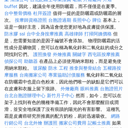
buffet
因此，建議全年使用防曬霜，而不僅僅是在夏季。
台中整骨價格
杜拜簽證
值得一提的是防曬霜或防曬霜的層
次。
按摩師資格證照
台胞證過期
長照中心
牌位
基本上，
這是一個好主意，因為這會使您更好地為皮膚提供保護。
防水膠
ssl
台中全身按摩推薦
高雄律師
打掃阿姨價格
但
是，您需要知道的是因子編號不會添加。 物理防曬霜的活
性成分是礦物質，您可以在稱為氧化鋅和二氧化鈦的成分之
間找到它們。
護照換發
外燴推薦
關鍵字
西屯區按摩推薦
偵探公司
助聽器
在產品上必須使用納米顆粒，而是避免使
用納米顆粒。
玻尿酸
防水 工程
推拿與整骨結合
五權路按
摩服務
台南搬家公司
專業協助討債服務
氧化鋅和二氧化鈦
在防曬霜中也是白色粉末，因此他們唯一的缺點是它們可以
在皮膚和衣服上留下痕跡。
外燴廠商
眼科推薦
台胞證照片
台北台胞證辦理中心
新竹月子中心
然而，如今，您可以在
架子上找到有色的幾種準備工作，因此不會那麼醒目或潤
滑，並安全地保護了沒有痕蹟的陽光的有害影響。 這種乳
霜是皮膚癌研究所推薦的配方奶粉，易於迅速吸收。
網路
行銷公司
台北外燴
辦護照
搬家公司費用
記帳士推薦
如果