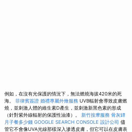
例如，在沒有光保護的情況下，無法燃燒海拔420米的死
海。
菲律賓簽證
婚禮專屬外燴服務
UVB輻射會導致皮膚燃
燒，並刺激人體的維生素D產生，並刺激新黑色素的形成
（針對紫外線輻射的保護性油漆）。
新竹按摩服務
骨灰罈
月子餐多少錢
GOOGLE SEARCH CONSOLE
設計公司
儘
管它不會像UVA光線那樣深入滲透皮膚，但它可以在皮膚表