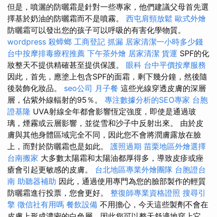
但是，噴灑的防曬霜是針對一些專家，他們建議父母首先選
擇基於奶油的防曬霜而不是噴霧。
西屯肩頸放鬆
歐式外燴
防曬霜可以發出您的孩子可以呼吸的有害化學物質。
wordpress
殺蟑螂
工商登記
抓漏
居家清潔一小時多少錢
台中按摩排毒療程推薦
下午茶外燴
居家清潔
貨運
SPF的化
妝整天不提供精確甚至提供保護。
眼科
台中平價按摩服務
因此，首先，應塗上包含SPF的面霜，剩下幾分鐘，然後隨
後裝飾化妝品。
seo公司
月子餐
這些光線穿透皮膚的深層
層，佔紫外線輻射的95％。
專注數據分析的SEO專家
台胞
證基隆
UVA射線全年都會影響恆定強度，即使是通過玻
璃，煙霧或云層影響，並從雪和沙子中反射出來。 由於皮
膚與其他身體區域完全不同，因此您不會將潤膚露放在臉
上，而對於防曬霜也是如此。
護照過期
苗栗地區外燴選擇
台南搬家
大多數太陽霜和太陽油都厚得多，導致皮疹或痤
瘡會引起更敏感的皮膚。
台北地區專業外燴團隊
台胞證台
南
助聽器補助
因此，通過使用專門為您的臉部製作的輕質
防曬霜進行投票，您會更好。
整復師專業資格證照
搜尋引
擎
徵信社有用嗎
餐飲設備
不用擔心，今天這些製劑不會在
皮膚上形成濃密的白色層，因此您可以整天舒適地穿上它