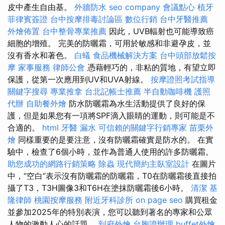
皮中產生自由基。
外牆防水
seo company
會議點心
植牙
菲律賓簽證
台中按摩排毒討論區
數位行銷
台中牙醫推薦
外燴佈置
台中整骨專業推薦
因此，UVB輻射也可能導致癌
細胞的增殖。 完美的防曬霜，可用於敏感和非避孕皮，並
沒有香水和著色。
白蟻
食品機械解決方案
台中頭部放鬆按
摩
家事服務
律師公會
憑藉輕巧的，非粘的質地，有望立即
保護，從第一次應用到UV和UVA射線。
按摩證照考試指導
關鍵字搜尋
專業推拿
台北記帳士推薦
半自動咖啡機
護照
代辦
自助餐外燴
防水防曬霜為水生活動提供了良好的保
護，但是如果您有一項將SPF滴入眼睛的運動，則可能是不
合適的。
html
牙醫
漏水
可信賴的關鍵字行銷專家
苗栗外
燴
同樣重要的是要注意，沒有防曬霜確實是防水的。 在實
驗中，檢查了6個小時，並作為普通人使用的許多防曬霜。
助您成功的網路行銷策略
除蟲
現代簡約主臥室設計
在圖片
中，“空白”表示沒有防曬霜的防曬霜，T0在防曬霜後直接拍
攝了T3，T3H圖像3和T6H在塗抹防曬霜後6小時。
清潔
基
隆律師
桃園按摩服務
附近牙科診所
on page seo
購買租金
並參加2025年的特別表演，您可以聽到著名的專家和公眾
人物的激動人心的話題。
到府外燴
台胞證辦理
buffet外燴