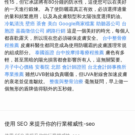
性15，但它承諾將有80分鐘的防水性，這使您可以在美好
的一天進行鍛煉。 為了使防曬霜真正有效，必須選擇適量
的量和頻繁應用，以及為皮膚類型和太陽強度選擇奶油。
冷氣清洗
壁癌
茶會
美白
Google商家檔案
助聽器公司
台
胞證
嘉義徵信公司
網路行銷
這是一個美好的時光，每個人
都喜歡露天，所以現在您必須確保皮膚安全。
台中整骨療
程推薦
皮膚科醫生都同意成為使用防曬霜的皮膚護理常規
的組成部分。
泰國簽證
台中按摩排毒療程推薦
膚色有多
輕，甚至黑暗的陽光損害都會影響所有人，這無關緊要。
月子中心價格
安養院 北部
會計師證照
台北會計師事務所
專業推薦
雖然UVB射線負責曬傷，但UVA射線會加速皮膚
的衰老並促進皺紋。
整復與整骨治療
毫無疑問，早上做一
個無形的盾牌值得額外的五秒鐘。
使用 SEO 來提升你的行業權威性-seo