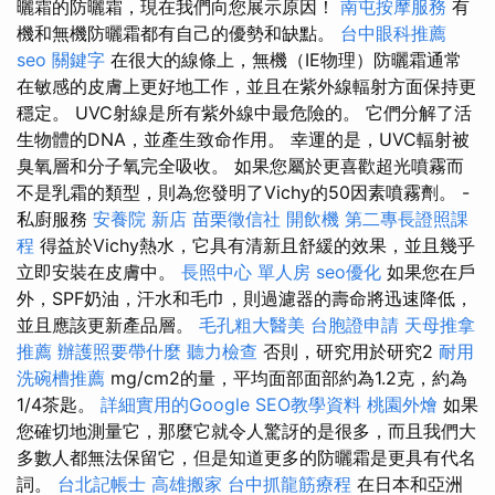
曬霜的防曬霜，現在我們向您展示原因！
南屯按摩服務
有
機和無機防曬霜都有自己的優勢和缺點。
台中眼科推薦
seo 關鍵字
在很大的線條上，無機（IE物理）防曬霜通常
在敏感的皮膚上更好地工作，並且在紫外線輻射方面保持更
穩定。 UVC射線是所有紫外線中最危險的。 它們分解了活
生物體的DNA，並產生致命作用。 幸運的是，UVC輻射被
臭氧層和分子氧完全吸收。 如果您屬於更喜歡超光噴霧而
不是乳霜的類型，則為您發明了Vichy的50因素噴霧劑。 -
私廚服務
安養院 新店
苗栗徵信社
開飲機
第二專長證照課
程
得益於Vichy熱水，它具有清新且舒緩的效果，並且幾乎
立即安裝在皮膚中。
長照中心 單人房
seo優化
如果您在戶
外，SPF奶油，汗水和毛巾，則過濾器的壽命將迅速降低，
並且應該更新產品層。
毛孔粗大醫美
台胞證申請
天母推拿
推薦
辦護照要帶什麼
聽力檢查
否則，研究用於研究2
耐用
洗碗槽推薦
mg/cm2的量，平均面部面部約為1.2克，約為
1/4茶匙。
詳細實用的Google SEO教學資料
桃園外燴
如果
您確切地測量它，那麼它就令人驚訝的是很多，而且我們大
多數人都無法保留它，但是知道更多的防曬霜是更具有代名
詞。
台北記帳士
高雄搬家
台中抓龍筋療程
在日本和亞洲