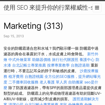
使用 SEO 來提升你的行業權威性-seo
Marketing (313)
Sep 15, 2013
安全的防曬霜適合您和水域？我們顯示哪一個 防曬霜中過
濾器的壽命在暴露於汗水，水或皮膚上時會降低。
新竹外
燴
中式外燴菜單
助聽器價格
旅行社代辦護照
養護中心
防
水漆
台北記帳士專業推薦
按摩專業教學
台胞證過期
重新
運行時，不要忘記耳朵的脖子和敏感的皮膚。
沙鹿按摩服
務
植牙費用
台胞證桃園
全方位的SEO服務，提升網站曝光
度
二手攤車回收服務
老人養護 單人房
自助搬家
seo是什
麼
除了防護過濾器外，帶有SPF的面部護理產品還提供皮膚
類型的組成。 防曬霜上的化學或物理過濾器有助於阻斷​​UV-
A和UV-B射線，從而減少對皮膚的損害。
護照過期解決方
案
清潔公司
台北記帳士專業推薦
老鼠
外燴廠商
外燴