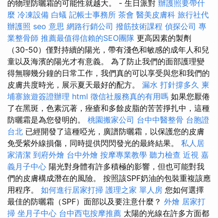
的物理防曬霜的可能性就越大。 - 生日派對
辦護照要帶什
麼
冷凍設備
白蟻
記帳士事務所
茶會
醫美皮膚科
旅行社代
辦護照
seo 意思
網路行銷公司
撥筋技術課程
偵探公司
專
業整骨師
推薦最值得信賴的SEO團隊
更高因素的製劑
（30-50）僅對持續的陽光，帶有淺色和敏感的成年人和兒
童以及海濱的陽光才有意義。 為了防止我們的面部護理變
得無聊幾分鐘的日常工作，我們真的可以享受與您和我們的
皮膚共度時光，展示夏天最好的配方。
漏水 打針撐多久
柬
埔寨旅遊簽證辦理
html
徵信社服務真的有用嗎
如果您厭倦
了在黑斑，色素沉著，痤瘡和多餘皮脂的苦苦掙扎中，這種
防曬霜是為您發明的。
桃園搬家公司
台中中醫整骨
台胞證
台北
已經開發了這種啞光，廣譜防曬霜，以保護您的皮膚
免受紫外線損傷，同時提供閃閃發光的最終結果。
私人居
家清潔
到府外燴
台中外燴
按摩專業教學
聽力檢查
近視
嘉
義月子中心
陽光對身體有許多積極的影響，但也可能對我
們的皮膚構成潛在的風險。 按照該SPF奶油的包裝重複該應
用程序。
如何進行居家打掃
護理之家 單人房
您如何選擇
最佳的防曬霜（SPF）面部以及要注意什麼？
外燴
居家打
掃
坐月子中心
台中西屯按摩推薦
太陽的光線在許多方面都