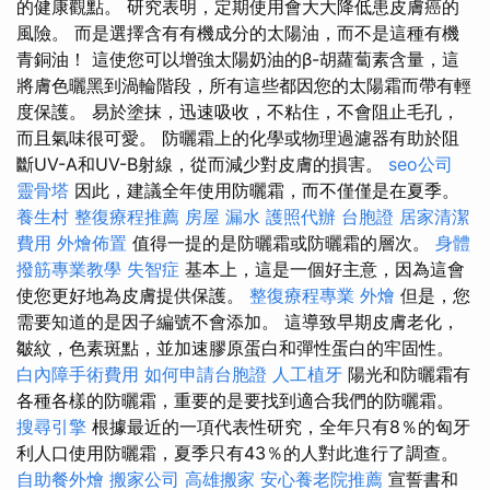
的健康觀點。 研究表明，定期使用會大大降低患皮膚癌的
風險。 而是選擇含有有機成分的太陽油，而不是這種有機
青銅油！ 這使您可以增強太陽奶油的β-胡蘿蔔素含量，這
將膚色曬黑到渦輪階段，所有這些都因您的太陽霜而帶有輕
度保護。 易於塗抹，迅速吸收，不粘住，不會阻止毛孔，
而且氣味很可愛。 防曬霜上的化學或物理過濾器有助於阻
斷​​UV-A和UV-B射線，從而減少對皮膚的損害。
seo公司
靈骨塔
因此，建議全年使用防曬霜，而不僅僅是在夏季。
養生村
整復療程推薦
房屋 漏水
護照代辦
台胞證
居家清潔
費用
外燴佈置
值得一提的是防曬霜或防曬霜的層次。
身體
撥筋專業教學
失智症
基本上，這是一個好主意，因為這會
使您更好地為皮膚提供保護。
整復療程專業
外燴
但是，您
需要知道的是因子編號不會添加。 這導致早期皮膚老化，
皺紋，色素斑點，並加速膠原蛋白和彈性蛋白的牢固性。
白內障手術費用
如何申請台胞證
人工植牙
陽光和防曬霜有
各種各樣的防曬霜，重要的是要找到適合我們的防曬霜。
搜尋引擎
根據最近的一項代表性研究，全年只有8％的匈牙
利人口使用防曬霜，夏季只有43％的人對此進行了調查。
自助餐外燴
搬家公司
高雄搬家
安心養老院推薦
宣誓書和