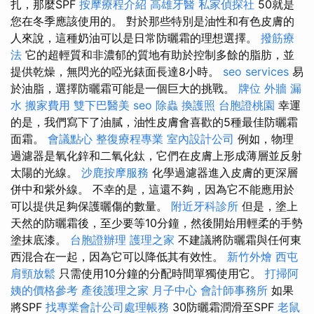
扎，那麼SPF
按摩療程介紹
高雄牙醫
私家偵探社
50就是
您在冬季應該使用的。 對於那些特別是油性和有色皮膚的
人來說，這種奶油可以是日常防曬霜的理想選擇。
撥筋療
法
它的超輕質和非濃郁的質地有助於控制多餘的脂肪，並
提供乾燥，無閃光的啞光錶面長達8小時。
seo services
易
於油脂，選擇防曬霜可能是一個巨大的挑戰。
牌位
外牆 漏
水
搬家費用
雙下巴醫美
seo
除蟲
換護照
台胞證桃園
幸運
的是，我們寫下了油膩，油性皮膚會喜歡的5種最佳防曬霜
面霜。
會議點心
整復療程專業
室內設計公司
例如，物理
過濾器是氧化鋅和二氧化鈦，它們在皮膚上形成薄層並反射
太陽的光線。
沙鹿按摩服務
化學過濾器進入皮膚的更深層
併中和紫外線。 不幸的是，這還不夠，因為它不能應用於
可以提供足夠保護曬傷的數量。
附近牙科診所
但是，塗上
天然的防曬霜後，至少要等10分鐘，然後開始用輕柔的手勢
塗抹底漆。
台胞證辦理
護理之家
不建議將防曬霜與任何東
西混合在一起，因為它可以降低其有效性。
新竹外燴
西屯
肩頸放鬆
只需使用10分鐘的分配時間單獨使用它。
打掃阿
姨的價格參考
產後護理之家 月子中心
會計師事務所
如果
將SPF
找專業會計公司處理帳務
30防曬霜潤滑至SPF
老鼠