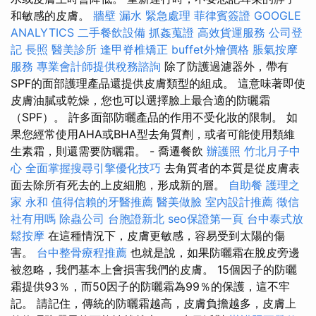
和敏感的皮膚。
牆壁 漏水 緊急處理
菲律賓簽證
GOOGLE
ANALYTICS
二手餐飲設備
抓姦蒐證
高效貨運服務
公司登
記
長照
醫美診所
逢甲脊椎矯正
buffet外燴價格
脹氣按摩
服務
專業會計師提供稅務諮詢
除了防護過濾器外，帶有
SPF的面部護理產品還提供皮膚類型的組成。 這意味著即使
皮膚油膩或乾燥，您也可以選擇臉上最合適的防曬霜
（SPF）。 許多面部防曬產品的作用不受化妝的限制。 如
果您經常使用AHA或BHA型去角質劑，或者可能使用類維
生素霜，則還需要防曬霜。 - 喬遷餐飲
辦護照
竹北月子中
心
全面掌握搜尋引擎優化技巧
去角質者的本質是從皮膚表
面去除所有死去的上皮細胞，形成新的層。
自助餐
護理之
家 永和
值得信賴的牙醫推薦
醫美做臉
室內設計推薦
徵信
社有用嗎
除蟲公司
台胞證新北
seo保證第一頁
台中泰式放
鬆按摩
在這種情況下，皮膚更敏感，容易受到太陽的傷
害。
台中整骨療程推薦
也就是說，如果防曬霜在脫皮旁邊
被忽略，我們基本上會損害我們的皮膚。 15個因子的防曬
霜提供93％，而50因子的防曬霜為99％的保護，這不牢
記。 請記住，傳統的防曬霜越高，皮膚負擔越多，皮膚上