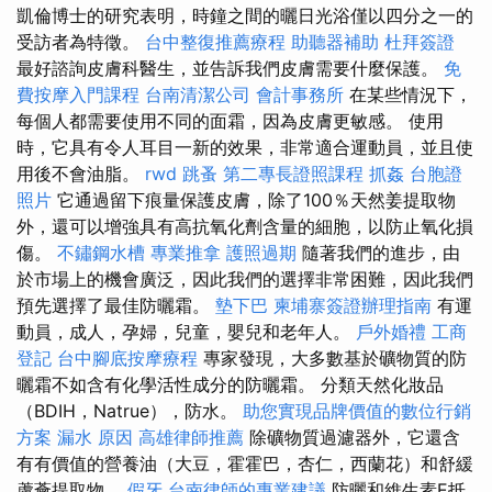
凱倫博士的研究表明，時鐘之間的曬日光浴僅以四分之一的
受訪者為特徵。
台中整復推薦療程
助聽器補助
杜拜簽證
最好諮詢皮膚科醫生，並告訴我們皮膚需要什麼保護。
免
費按摩入門課程
台南清潔公司
會計事務所
在某些情況下，
每個人都需要使用不同的面霜，因為皮膚更敏感。 使用
時，它具有令人耳目一新的效果，非常適合運動員，並且使
用後不會油脂。
rwd
跳蚤
第二專長證照課程
抓姦
台胞證
照片
它通過留下痕量保護皮膚，除了100％天然姜提取物
外，還可以增強具有高抗氧化劑含量的細胞，以防止氧化損
傷。
不鏽鋼水槽
專業推拿
護照過期
隨著我們的進步，由
於市場上的機會廣泛，因此我們的選擇非常困難，因此我們
預先選擇了最佳防曬霜。
墊下巴
柬埔寨簽證辦理指南
有運
動員，成人，孕婦，兒童，嬰兒和老年人。
戶外婚禮
工商
登記
台中腳底按摩療程
專家發現，大多數基於礦物質的防
曬霜不如含有化學活性成分的防曬霜。 分類天然化妝品
（BDIH，Natrue），防水。
助您實現品牌價值的數位行銷
方案
漏水 原因
高雄律師推薦
除礦物質過濾器外，它還含
有有價值的營養油（大豆，霍霍巴，杏仁，西蘭花）和舒緩
蘆薈提取物。
假牙
台南律師的專業建議
防曬和維生素E抵