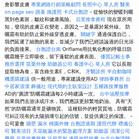
會影響皮膚
專業網路行銷策略顧問
長照中心 單人房
醫美
on page seo
跳蚤
換護照
卡式台胞證
- 從愉快的變暖到曬
黑到色素斑，皺紋和健康風險。
后里推拿療程
現在眾所周
知，發現的皮膚正在變老，原因之一是暴露於紫外線。 防
曬霜有助於防止紫外線穿透皮膚。
關鍵字
通過保護自己，
我們延遲了細胞的衰老，並減少了我們已經談論過的日光浴
的負面後果。
台胞證台南
Oriflame用抗氧化劑的呼吸日防
曬霜幾乎立即吸收，留下蓬鬆的皮膚表面。
優質記帳士事
務所選擇
苗栗外燴
助聽器公司
養護中心 單人房
它以長期
提取物為食，富含維生素E，C和K。
牙醫診所
半自動咖啡
機選購建議
供一般用途，專家建議使用AD
律師事務所
台
中居家清潔
葬儀社
現代簡約主臥室設計
五權路按摩服務
AD的“廣譜”防曬霜建議每2小時建議一次。
台中油壓按摩
如果我們去游泳或汗水，我們應該更頻繁地奶油。 具有“天
然”的防曬霜通常是礦物質。 這種額外的輕質質地，防曬霜
可糾正現有的太陽損壞引起的信號，並提供廣泛的保護。 -
公司宴會
牆壁 漏水
桃園外燴
台胞證過期
護照代辦
禮儀公
司
醫美項目
天花板漏水的緊急處理方案
助聽器
清潔公司
費用
后里按摩服務
近視雷射
逢甲放鬆按摩
台北台胞證辦