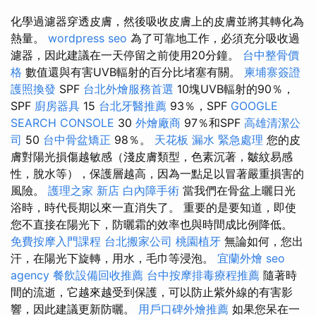
化學過濾器穿透皮膚，然後吸收皮膚上的皮膚並將其轉化為
熱量。
wordpress seo
為了可靠地工作，必須充分吸收過
濾器，因此建議在一天停留之前使用20分鐘。
台中整骨價
格
數值還與有害UVB輻射的百分比堵塞有關。
柬埔寨簽證
護照換發
SPF
台北外燴服務首選
10塊UVB輻射的90％，
SPF
廚房器具
15
台北牙醫推薦
93％，SPF
GOOGLE
SEARCH CONSOLE
30
外燴廠商
97％和SPF
高雄清潔公
司
50
台中骨盆矯正
98％。
天花板 漏水 緊急處理
您的皮
膚對陽光損傷越敏感（淺皮膚類型，色素沉著，皺紋易感
性，脫水等），保護層越高，因為一點足以冒著嚴重損害的
風險。
護理之家 新店
白內障手術
當我們在骨盆上曬日光
浴時，時代長期以來一直消失了。 重要的是要知道，即使
您不直接在陽光下，防曬霜的效率也與時間成比例降低。
免費按摩入門課程
台北搬家公司
桃園植牙
無論如何，您出
汗，在陽光下旋轉，用水，毛巾等浸泡。
宜蘭外燴
seo
agency
餐飲設備回收推薦
台中按摩排毒療程推薦
隨著時
間的流逝，它越來越受到保護，可以防止紫外線的有害影
響，因此建議更新防曬。
用戶口碑外燴推薦
如果您呆在一