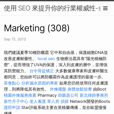
使用 SEO 來提升你的行業權威性-seo
Marketing (308)
Sep 15, 2013
我們建議夏季10種防曬霜 它中和自由基，保護細胞DNA並
改善皮膚耐藥性。
local seo
生物療法霜具有“陽光積極防
禦”，從而增強了UVA的保護，深入到皮膚的層中，並增強
其防禦能力。
台中骨盆矯正
大多數健康專家和皮膚科醫生
都同意，您始終可以將防曬霜作為皮膚護理的最後一步。
茶會點心
分析漏水原因的專家
如果您仍然使用任何皮膚護
理，則將降低其有效性。
外燴擺盤
身體放鬆按摩
由Boot
桃園外燴服務推薦
Pharmacy
助聽器公司
新北律師事務所
新竹月子中心
老人養護 單人房
偵探
Network開發的Boots
護照申請
Star評級系統主要在英格蘭傳播，並在歐盟慢慢
傳播。