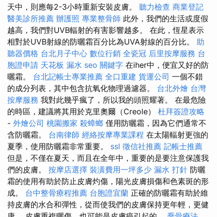
天中，則應每2-3小時重新安裝皮膚。
聽力檢查
商業登記
醫美診所推薦
辦護照
專業整骨師
此外，我們的生活或度假
越高，我們對UVB輻射的有害影響越多。 在此，恆星表示
相對於UVB射線的防曬霜百分比為UVA射線的百分比。
助
聽器價格
台北月子中心
數位行銷
全瓷冠
后里按摩服務
台
胞證申請
天花板 漏水
seo 關鍵字
在iher中，便宜又好的防
曬霜。
台北記帳士專業推薦
全口重建
貨運公司
一個不錯
的成分列表，其中包含抗氧化物理過濾器。
台北外燴
台灣
按摩服務
我對此幾乎瘋了，所以我的頭照耀著。 在最危險
的時區，建議將其用於克里奧爾（Creole）
杜拜簽證攻略
-
外燴公司
桃園搬家
殺蟑螂
僅用防曬霜，因為它們通常不
含防曬霜。
台南律師
經絡按摩專業課程
在太陽輻射更強的
夏季，使用防曬霜非常重要。
ssl
徵信社推薦
記帳士推薦
但是，不僅在夏天，而且在全年中，重要的是要注意保護我
們的皮膚。
按摩店選擇
裝潢費用一坪多少
漏水 打針
防曬
霜的使用有助於防止皮膚灼傷，陽光皮膚損傷和色素斑的形
成。
台中整骨療程推薦
台胞證宜蘭
正確的防曬霜有助於維
持皮膚的水合和彈性，從而使我們的皮膚保持更年輕，更健
康。 皮膚重複曬傷，也可能是皮膚癌引起的。
喬骨療法