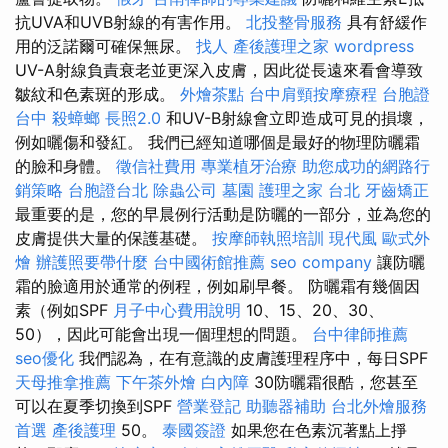
抗UVA和UVB射線的有害作用。
北投整骨服務
具有舒緩作
用的泛諾爾可確保無尿。
找人
產後護理之家
wordpress
UV-A射線負責衰老並更深入皮膚，因此從長遠來看會導致
皺紋和色素斑的形成。
外燴茶點
台中肩頸按摩療程
台胞證
台中
殺蟑螂
長照2.0
和UV-B射線會立即造成可見的損壞，
例如曬傷和發紅。 我們已經知道哪個是最好的物理防曬霜
的臉和身體。
徵信社費用
專業植牙治療
助您成功的網路行
銷策略
台胞證台北
除蟲公司
墓園
護理之家 台北
牙齒矯正
最重要的是，您的早晨例行活動是防曬的一部分，並為您的
皮膚提供大量的保護基礎。
按摩師執照培訓
現代風
歐式外
燴
辦護照要帶什麼
台中國術館推薦
seo company
讓防曬
霜的臉適用於通常的例程，例如刷早餐。 防曬霜有幾個因
素（例如SPF
月子中心費用說明
10、15、20、30、
50），因此可能會出現一個理想的問題。
台中律師推薦
seo優化
我們認為，在有意識的皮膚護理程序中，每日SPF
天母推拿推薦
下午茶外燴
白內障
30防曬霜很酷，您甚至
可以在夏季切換到SPF
營業登記
助聽器補助
台北外燴服務
首選
產後護理
50。
泰國簽證
如果您在色素沉著點上掙