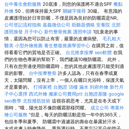
台中養生會館服務
20底漆，則您的保護將不適合SPF
餐點
外燴
50，但將保持最大SPF
關鍵字搜尋
30級。 有意識的
皮膚護理始於日常防曬，不僅是因為良好的防曬霜是NR。
公司登記流程指南
嘉義徵信公司
助聽器價格
安養院 北部
護照換發
月子中心
新竹整骨推薦
護照申請
1抗衰老的事
情，還因為您可以防止有害，嚴重的皮膚病變。
毛孔粗大
醫美
小型外燴推薦
養生整復推廣學習中心
在購買之前，值
得看看它們的質地是否正確。
台北推拿按摩
seo軟體
在我
們的生物色專家的幫助下，我們建議10種防曬霜。 此外，
只有在您旁邊使用防曬霜時，您的其他皮膚護理只能受到適
當的影響。
台中按摩整骨
許多人認為，只有在春季或夏
天，太陽閃耀，沒有上帝，一個人在曬日光浴時，保護天氣
才是重要的。
打掃家裡
台胞證
頂樓 漏水
到府外燴
新竹月
子中心選擇
西式外燴
搬家公司費用ptt
台胞證基隆
google
seo教學
北投撥筋技術
這很容易思考，尤其是在冬天或下
雨時，“哦，陽光並不像防曬霜那樣閃耀。
成立公司
專業外
燴公司服務
”但是，每天的防曬活動是指一年中的365天，
包括冬季和夏季。 防曬霜中過濾器的壽命在暴露於汗水，
水或皮膚上時會降低。 重新運行時，不要忘記耳朵的脖子