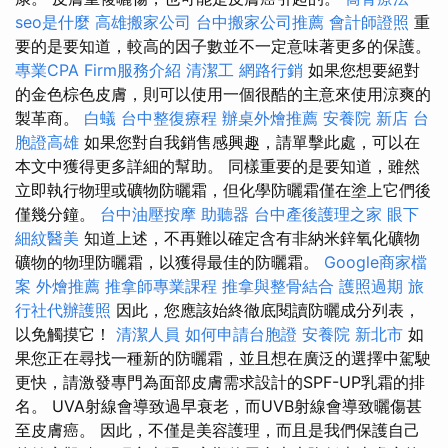
seo是什麼
高雄搬家公司
台中搬家公司推薦
會計師證照
重
要的是要知道，較高的因子數並不一定意味著更多的保護。
專業CPA Firm服務介紹
清潔工
網路行銷
如果您想要絕對
的金色棕色皮膚，則可以使用一個很酷的主意來使用涼爽的
製革商。
白蟻
台中整復療程
辦桌外燴推薦
安養院 新店
台
胞證高雄
如果您對自我銷售感興趣，請單擊此處，可以在
本文中獲得更多詳細的幫助。 同樣重要的是要知道，雖然
立即執行物理或礦物防曬霜，但化學防曬霜僅在塗上它們後
僅幾分鐘。
台中油壓按摩
助聽器
台中產後護理之家
眼下
細紋醫美
知道上述，不再難以確定含有非納米鋅氧化礦物
礦物的物理防曬霜，以獲得最佳的防曬霜。
Google商家檔
案
外燴推薦
推拿師專業課程
推拿與整骨結合
護照過期
旅
行社代辦護照
因此，您應該始終徹底閱讀防曬成分列表，
以免觸摸它！
清潔人員
如何申請台胞證
安養院 新北市
如
果您正在尋找一種新的防曬霜，並且想在廣泛的選擇中駕駛
更快，請激發專門為面部皮膚需求設計的SPF-UP乳霜的排
名。 UVA射線會導致過早衰老，而UVB射線會導致曬傷甚
至皮膚癌。 因此，不僅是美容護理，而且是我們保護自己