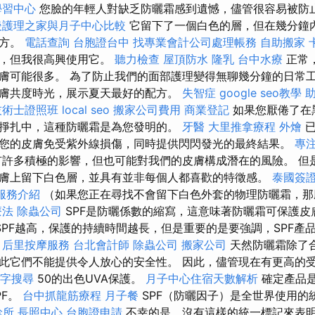
學習中心
您臉的年輕人對缺乏防曬霜感到遺憾，儘管很容易被防
後護理之家與月子中心比較
它留下了一個白色的層，但在幾分鐘
地方。
電話查詢
台胞證台中
找專業會計公司處理帳務
自助搬家
冷，但我很高興使用它。
聽力檢查
屋頂防水
隆乳
台中水療
正常
膚可能很多。 為了防止我們的面部護理變得無聊幾分鐘的日常
膚共度時光，展示夏天最好的配方。
失智症
google seo教學
技術士證照班
local seo
搬家公司費用
商業登記
如果您厭倦了在
掙扎中，這種防曬霜是為您發明的。
牙醫
大里推拿療程
外燴
已
您的皮膚免受紫外線損傷，同時提供閃閃發光的最終結果。
專
許多積極的影響，但也可能對我們的皮膚構成潛在的風險。 但
膚上留下白色層，並具有並非每個人都喜歡的特徵感。
泰國簽
m服務介紹
（如果您正在尋找不會留下白色外套的物理防曬霜，那
療法
除蟲公司
SPF是防曬係數的縮寫，這意味著防曬霜可保護皮
SPF越高，保護的持續時間越長，但是重要的是要強調，SPF產
后里按摩服務
台北會計師
除蟲公司
搬家公司
天然防曬霜除了
此它們不能提供令人放心的安全性。 因此，儘管現在有更高的受
字搜尋
50的出色UVA保護。
月子中心住宿天數解析
確定產品
PF。
台中抓龍筋療程
月子餐
SPF（防曬因子）是全世界使用的
診所
長照中心
台胞證申請
不幸的是，沒有這樣的統一標記來表明