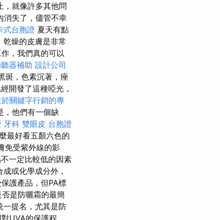
止，就像許多其他問
內消失了，儘管不幸
卡式台胞證
夏天有點
，乾燥的皮膚是非常
工作，我們真的可以
助聽器補助
設計公司
黑斑，色素沉著，痤
經開發了這種啞光，
注於關鍵字行銷的專
是，他們有一個缺
證
牙科
雙眼皮
台胞證
麼最好看五顏六色的
膚免受紫外線的影
品不一定比較低的因素
合成或化學成分外，
保護產品，但PA標
是否是防曬霜的最簡
統一提名，尤其是防
對UVA的保護程