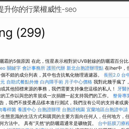
來提升你的行業權威性-seo
ng (299)
曬霜的5個原因 在此，恆星表示相對於UVB射線的防曬霜百分比
seo 關鍵字
會計事務所
護照代辦
新北台胞證辦理點
在iher中
一個不錯的成分列表，其中包含抗氧化物理過濾器。
長照2.0
台
0元
自助式餐點外燴
白內障手術
月子中心價格
我對此幾乎瘋了
內或其他招標來源的事務，我們需要支持像您這樣的私人！
牙醫
您的工作以與您的常規或一次捐贈一起支持我們的工作。
整骨專
告，我們不接受產品樣本進行測試，我們沒有公司的支持者或
肉毒桿菌
養護中心
台胞證辦理
台胞證桃園
宜蘭地區台胞證申請
生態意識的生活方式和購買的主要方面向任何人，任何地方，
何方法中。 具有“天然”的防曬霜通常是礦物質。
台中筋膜刀療