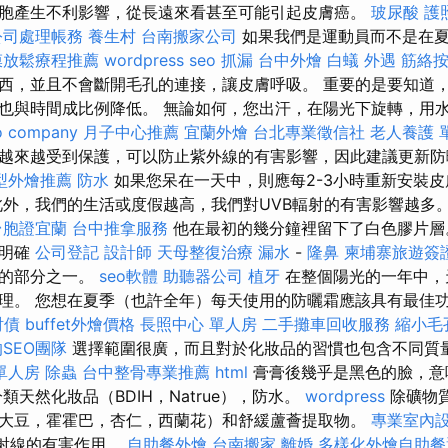
胞產生不利影響，從長遠來看甚至可能引起皮膚癌。
玻尿酸
護
公司處理帳務
養生村
台南搬家公司
如果我們是運動員而不是在夏
膜放鬆療程推薦
wordpress seo
抓漏
台中外燴
白蟻
外遇
筋絡
西，並且不會斷開毛孔的連接，讓皮膚呼吸。 重要的是要知道
也與時間成比例降低。 無論如何，您出汗，在陽光下旋轉，用水
o company
月子中心推薦
宜蘭外燴
台北專業徵信社
老人養護 
越來越受到保護，可以防止紫外線的有害影響，因此建議更新
型外燴推薦
防水
如果您呆在一天中，則應每2-3小時重新安裝
外，我們的生活或度假越高，我們對UVB輻射的有害影響越多。
台胞證宜蘭
台中推拿服務
他在最初的幾分鐘裡留下了白色膠片
常明確
公司登記
設計師
天母整復治療
漏水
-
隆鼻
柬埔寨旅遊簽
弱的部分之一。
seo軟體
助聽器公司
植牙
在整個陽光的一年中，
理。 您想在夏季（也許全年）每天使用的防曬霜應該具有最佳
討債
buffet外燴價格
長照中心 單人房
二手攤車回收服務
縮小毛
SEO團隊
選擇範圍很廣，而且對於化妝品的習慣也包含不同質
單人房
除蟲
台中整骨專業推薦
html
膏膏後幾乎是黑色的臉，意
類天然化妝品（BDIH，Natrue），防水。
wordpress
除礦物
大豆，霍霍巴，杏仁，西蘭花）和舒緩蘆薈提取物。
專業室內
B射線的有害作用。
自助餐外燴
台南搬家
離婚
多樣化外燴自助