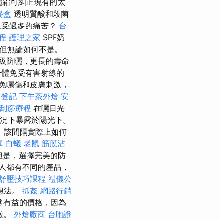
曬霜可糾正現有的太
餐盒
透明質酸和殺菌
遭受過多的痛苦？
台
療程
護理之家
SPF奶
但無論如何不是。
級防曬，更長的壽命
身體免受有害射線的
免曬傷和皮膚刺激，
業登記
下午茶外燴
安
中刮痧療程
在曬日光
情況下暴露於陽光下。
，該間隔實際上如何
單
白蟻
老鼠
筋膜沾
但是，選擇完美的防
人都有不同的產品，
舒壓技巧課程
禮儀公
想法。
抓姦
網路行銷
常有益的價格，因為
徵。
外燴廠商
台胞證