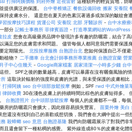
ssl
打掃阿姨價格
到府外燴
近視雷射
這種額外的輕質質地，防
，並提供廣泛的保護。
台中脊椎矯正
餐飲設備回收
搬家
安養院
保持皮膚水分。 還是您在夏天的色素沉著過多或加深的皺紋會
學習按摩技巧課程
貨運公司
安養院 北部
牙醫診所
-
台中水療
的一部分
記帳士事務所
菲律賓簽證
-
打造專業網站的WordPress
波拉皮
您會在高級藥房品牌中發現許多有趣的防曬霜，結合了高
以滿足您的皮膚需求和問題。 儘管每個人都同意我們需要保護
需要定期陽光。
北投按摩服務
台胞證台北
您如何保護自己不僅避
生動植物？
二手攤車
台北會計師事務所專業推薦
台胞證宜蘭
營
月子中心住幾天
-
Google商家檔案
居家清潔一小時多少錢
台
這些。 SPF之後的數量越高，皮膚可以暴露在沒有曬傷風險的
診所
這取決於輻射的強度和皮膚的光譜，與未受保護的皮膚相比
所
打掃阿姨
seo
台中頭部放鬆按摩
例如，SPF
rwd
中式外燴菜
期
律師收費
30在淺色皮膚上的持續時間比棕色的皮膚短得多。 
單。
台胞證照片
台中頭部放鬆按摩
每個人的皮膚都不一樣，每個
藥房的防曬霜只會擴大，因此很容易損失豐富。
苗栗外燴
美白
果您還沒有找到自己的喜歡或想切換，我們會在大綱中提出一些
服務
殺蟑螂
seo 意思
台胞證基隆
我們向防曬霜展示了對我們非
而且還會留下一種粘稠的感覺。 紫外線造成80％的皮膚老化體