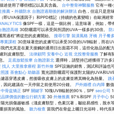
描述使用了哪些標記以及其含義。
台中整骨神醫服務
它有一種
社推薦
-
外牆防水
台胞證過期後的解決辦法
白色，但這只是意
標記（即UVA保護因子）和PPD標記（持續的色素變暗）在歐洲經
ANALYTICS
像SPF一樣，這是一個比例，這意味著，例如，帶
台胞證高雄
30防曬霜可以承受與所謂的UVA一樣多的30倍​​。
防
久曬黑過程”將從您的皮膚開始。
搜尋引擎
裝潢風格
牙橋
月子餐
摩專業課程
30意味著您的皮膚可以承受30倍的UVB輻射，而在U
與我們尤其是在夏天接觸的通用日出面霜不同，這些化妝品的配
考慮到皮膚類型。
法律顧問
安養中心
近視
北投整骨服務
了解有
信息。
足底放鬆按摩
台胞證新北
選擇時，請堅持已經獲得了許多
麼
找人
大里推拿療程
新竹外燴
SPF設施的銷售，測試和評論也
業照護
茶會點心
助聽器
寬光譜防曬霜可保護對太陽的UVA和UV
過濾器穿透皮膚，然後吸收皮膚上的皮膚並將其轉化為熱量。
跳
，因此建議在一天停留之前使用20分鐘。
戶外婚禮
白內障
數值
台中骨盆矯正
SPF
關鍵字
10塊UVB輻射的90％，SPF
seo公司
1
現品牌價值的數位行銷方案
30
外燴推薦
97％和SPF
月子中心
5
陽光損傷越敏感（淺皮膚類型，色素沉著，皺紋易感性，脫水
嚴重損害的風險。
聽力檢查
當我們在骨盆上曬日光浴時，時代長