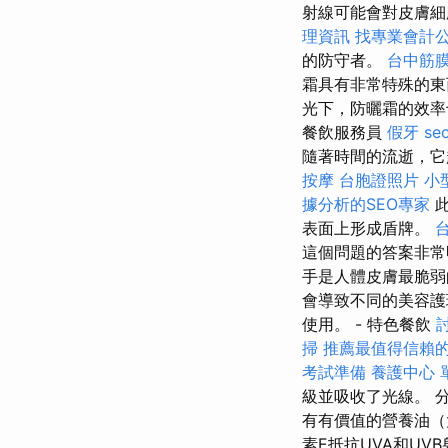
射線可能會對皮膚細
理資訊
找專業會計
的防守者。
台中筋
霜具有非常特殊的東
光下，防曬霜的效率
餐飲服務員
假牙
se
隨著時間的流逝，它
按摩
台胞證照片
小
據分析的SEO專家
此
表面上形成盾牌。
這個問題的答案非
手是人體皮膚最脆
會導致不同的美容護
使用。 - 特色餐飲
掃
推薦最值得信賴的
考試準備
養護中心 
級並吸收了光線。 分
有有價值的營養油（
素E抵抗UVA和UV