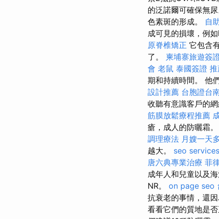
的泛諾爾可確保無
色素斑的形成。
自
成可見的損壞，例如
原脊椎矯正
它包含
了。
柬埔寨旅遊簽
會
老鼠
泰國簽證
推
期和持續時間。 他
設計推薦
台胞證台
收聽有意識客戶的網
筋膜放鬆療程推薦
瘡，成人的防曬霜。
調理療法
月嫂一天
越大。
seo service
唐六典專業治療
菲
成年人和兒童以及海
NR。
on page seo
抗衰老的事情，還因
看看它們的質地是