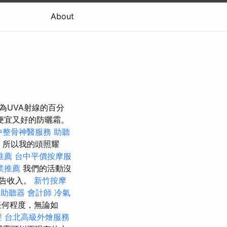
About
為UVA射線的百分
，便宜又好的防曬霜。
中整骨神醫服務
助聽
，所以我的頭照耀
推薦
台中平價按摩服
業推薦
我們的活動沒
廣告收入。
新竹按摩
助聽器
會計師
冷氣
任何程度，無論如
程
台北高級外燴服務