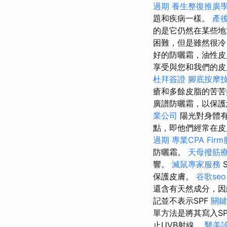
過期
養生整復推廣
題和疾病一樣。
產
的是它仍然在某些
困難，但是雖然很
好的防曬霜，油性皮
享受與您和我們的皮
杜拜簽證
腳底按摩
瘡和多餘皮脂的苦苦
廣譜防曬霜，以保護
業公司
陽光對身體有
點，即他們經常在皮
過期
專業CPA Fir
防曬霜。
天母撥筋
響。
滅鼠專家服務
保護皮膚。
谷歌seo
還含有天然成分，因
記並不表示SPF
關鍵
單方法是將其寫入S
止UVB射線。
醫美