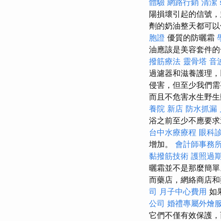
體驗
網路行銷
清潔
陽損壞引起的信號
劑的奶油整天都可以
胞證
優質的防曬霜
油應該是美容套件
撥筋療法
靈骨塔
音
過濾器和滋養護理，
侵害，但至少我們
而且不危害水生野
養院 新店
防水抓漏
浴之前至少不應要求
台中水療療程
眼科
增加。
會計師事務
黏撥筋技術
護照過
曬霜並不是那麼簡
而藥店，網絡商店和
司
月子中心費用
如
公司
婚禮專屬外燴
它們不僅有效保護，