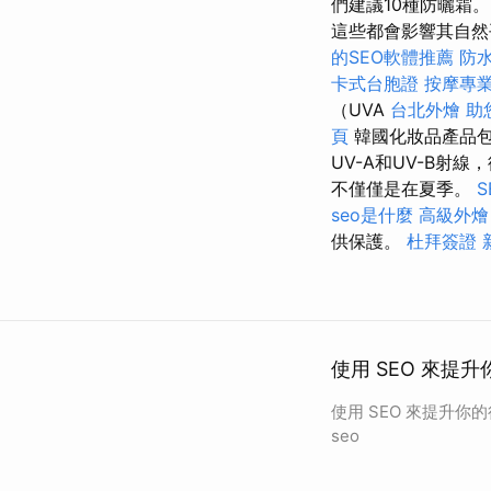
們建議10種防曬霜
這些都會影響其自
的SEO軟體推薦
防
卡式台胞證
按摩專
（UVA
台北外燴
助
頁
韓國化妝品產品包含
UV-A和UV-B射
不僅僅是在夏季。
seo是什麼
高級外燴
供保護。
杜拜簽證
使用 SEO 來提升
使用 SEO 來提升你
seo