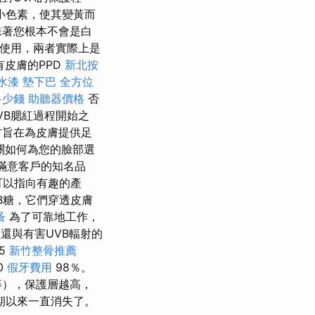
小色素，使其變黃而
味著您根本不會是白
常使用，兩者實際上是
有皮膚的PPD
新北按
水漆
墊下巴
全方位
多少錢
助聽器價格
否
VB腮紅過程開始之
方旨在為皮膚提供足
關如何為您的臉部選
滿意客戶的知名品
可以指向有趣的產
B糖，它們穿透皮膚
蚤
為了可靠地工作，
還與有害UVB輻射的
5
新竹整骨推薦
0
假牙費用
98％。
等），保護層越高，
期以來一直消失了。