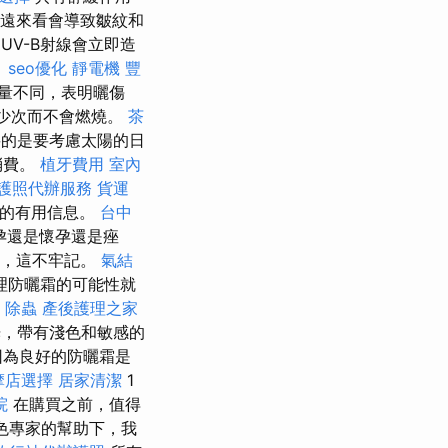
長遠來看會導致皺紋和
UV-B射線會立即造
。
seo優化
靜電機
豐
量不同，表明曬傷
少次而不會燃燒。
茶
的是要考慮太陽的日
消費。
植牙費用
室內
護照代辦服務
貨運
題的有用信息。
台中
孕還是懷孕還是痤
護，這不牢記。
氣結
理防曬霜的可能性就
除蟲
產後護理之家
光，帶有淺色和敏感的
因為良好的防曬霜是
摩店選擇
居家清潔
1
院
在購買之前，值得
色專家的幫助下，我