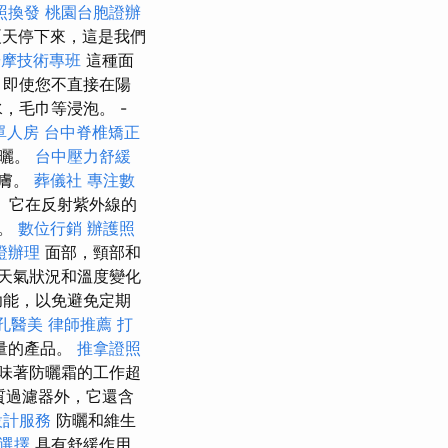
照換發
桃園台胞證辦
天停下來，這是我們
按摩技術專班
這種面
，即使您不直接在陽
，毛巾等浸泡。 -
單人房
台中脊椎矯正
防曬。
台中壓力舒緩
皮膚。
葬儀社
專注數
 它在反射紫外線的
層。
數位行銷
辦護照
證辦理
面部，頸部和
天氣狀況和溫度變化
功能，以免避免定期
孔醫美
律師推薦
打
量的產品。
推拿證照
味著防曬霜的工作超
質過濾器外，它還含
設計服務
防曬和維生
餐選擇
具有舒緩作用