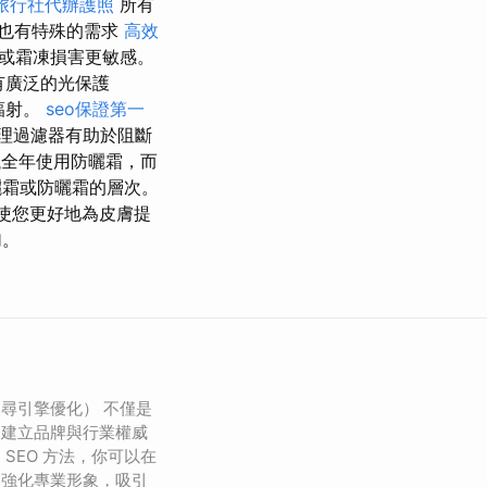
旅行社代辦護照
所有
也有特殊的需求
高效
或霜凍損害更敏感。
有廣泛的光保護
輻射。
seo保證第一
過濾器有助於阻斷​​
議全年使用防曬霜，而
霜或防曬霜的層次。
使您更好地為皮膚提
加。
搜尋引擎優化） 不僅是
是建立品牌與行業權威
SEO 方法，你可以在
，強化專業形象，吸引