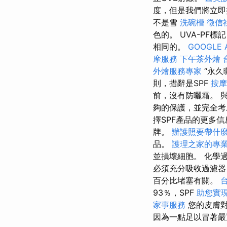
度，但是我們將立即
不是雪
洗碗槽
徵信
色的。 UVA-PF
相同的。
GOOGLE 
摩服務
下午茶外燴
外燴服務專家
“永
則，措辭是SPF
按
前，沒有防曬霜。 
夠的保護，並完全
擇SPF產品的更多
牌。
辦護照要帶什
品。
護理之家的專
並損壞細胞。 化學
必須充分吸收過濾器
百分比堵塞有關。
93％，SPF
助您實
家事服務
您的皮膚對
因為一點足以冒著