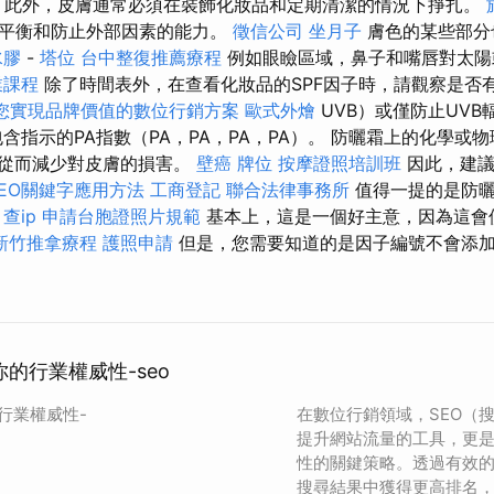
。 此外，皮膚通常必須在裝飾化妝品和定期清潔的情況下掙扎。
然平衡和防止外部因素的能力。
徵信公司
坐月子
膚色的某些部分
水膠
-
塔位
台中整復推薦療程
例如眼瞼區域，鼻子和嘴唇對太陽
業課程
除了時間表外，在查看化妝品的SPF因子時，請觀察是否
您實現品牌價值的數位行銷方案
歐式外燴
UVB）或僅防止UVB
指示的PA指數（PA，PA，PA，PA）。 防曬霜上的化學或物理
線，從而減少對皮膚的損害。
壁癌
牌位
按摩證照培訓班
因此，建
SEO關鍵字應用方法
工商登記
聯合法律事務所
值得一提的是防曬
查ip
申請台胞證照片規範
基本上，這是一個好主意，因為這會
新竹推拿療程
護照申請
但是，您需要知道的是因子編號不會添
你的行業權威性-seo
的行業權威性-
在數位行銷領域，SEO（
提升網站流量的工具，更
性的關鍵策略。透過有效的 
搜尋結果中獲得更高排名