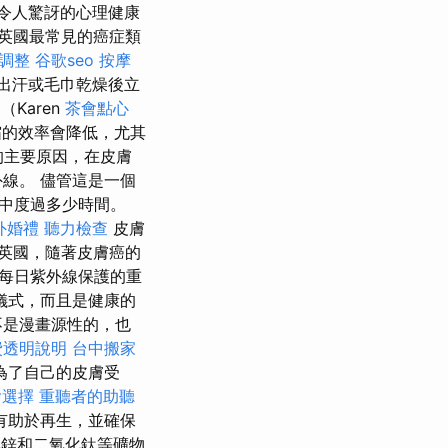
令人驚訝的心理健康
英國最常見的癌症類
椎調整
谷歌seo
按摩
出汗或毛巾乾燥後立
（Karen
茶會點心
曬霜的效率會降低，尤其
的主要原因，在皮膚
線。 儘管這是一個
中度過多少時間。
外婚禮
聽力檢查
皮膚
英國，隨著皮膚癌的
每日紫外線保護的重
儀式，而且是健康的
是漫畫源性的，也
費透明說明
台中搬家
為了自己的皮膚受
燴選擇
重聽者的助聽
有助於再生，並確保
化鋅和二氧化鈦等礦物