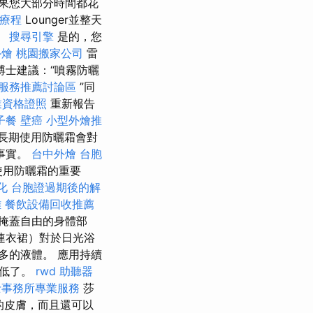
果您大部分時間都花
毒療程
Lounger並整天
。
搜尋引擎
是的，您
外燴
桃園搬家公司
雷
）博士建議：“噴霧防曬
服務推薦討論區
”同
業資格證照
重新報告
子餐
壁癌
小型外燴推
長期使用防曬霜會對
事實。
台中外燴
台胞
使用防曬霜的重要
化
台胞證過期後的解
雄
餐飲設備回收推薦
掩蓋自由的身體部
連衣裙）對於日光浴
多的液體。 應用持續
降低了。
rwd
助聽器
士事務所專業服務
莎
您的皮膚，而且還可以