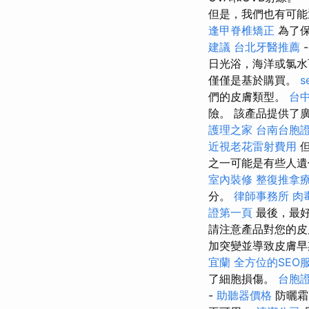
但是，我們也有可能
逢甲脊椎矯正
為了
建議
台北牙醫推薦
日光浴，海洋或氯
僅僅是基於購買。
s
們的皮膚類型。
台
險。 該產品提供了
護理之家
台南台胞
近視老花雷射費用
但
之一可能是有些人遺
室內裝修
整復推拿
分。
律師事務所
肉
證第一頁
最後，最
請注意產品對您的皮
加突變並導致皮膚
宜蘭
全方位的SEO
了細胞損傷。
台胞
-
助聽器價格
防曬霜