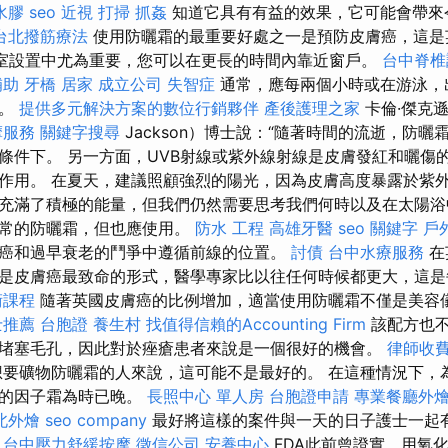
水膠
seo
近視
打掃
抓姦
知道它具有有益的效果，它可能會帶來
台北撥筋療法
使用防曬霜的最重要好處之一是預防皮膚癌，這是
公室設置中尤為重要，您可以在更長的時間內靠近窗戶。
台中脊
補助
牙橋
居家
成立公司
失智症
通常，應每兩個小時或在游泳，
抹。
提供多元解決方案的數位行銷夥伴
產後護理之家
卡倫·傑克遜
摩服務
關鍵字搜尋
Jackson）博士說：“隨著時間的流逝，防
條件下。 另一方面，UVB射線或紫外線射線是皮膚發紅和曬傷
作用。 在夏天，建議照顧強烈的陽光，因為皮膚高度暴露於紫外
充滿了積極的能量，但我們仍然需要思考我們何時以及在太陽浴
通常的防曬霜，但也應使用。
防水 工程
高雄牙醫
seo 關鍵字
戶
癌和過早衰老的鬥爭中遵循前線的位置。
討債
台中水療服務
在
是皮膚癌最致命的形式，醫學專家比以往任何時候都更大，這是
術課程
隨著英國皮膚癌的比例增加，適當使用防曬霜不僅是美容
士推薦
台胞證
養生村
找值得信賴的Accounting Firm
該配方也不
堵塞毛孔，因此對於痤瘡患者來說是一個很好的機會。
律師收
要礦物防曬霜的人來說，這可能不是最好的。 在這種情況下，
高的因子霜為時已晚。
長照中心 單人房
台胞證申請
專業餐廳外
北外燴
seo company
最好將這樣的案件與一天的日子護士一起
。
台中壓力舒緩按摩
徵信公司
安養中心
FDA此前曾證實，用氧