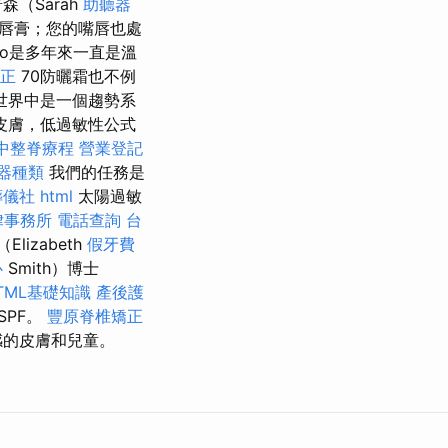
（Sarah
助聽器
的潤唇膏；您的嘴唇也處
eno是多年來一直是溫
正
70防曬霜也不例
世界中是一個趨勢系
皮膚，低過敏性公式
中整脊療程
營業登記
器種類
我們的任務是
葬儀社
html
太陽過敏
律事務所
電話查詢
台
izabeth
假牙費
心
Smith）博士
TML基礎知識
產後護
SPF。
豐原脊椎矯正
感的皮膚和兒童。