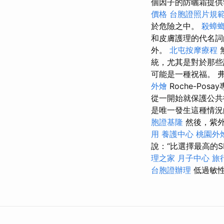
個因子的防曬霜提供9
價格
台胞證照片規
於危險之中。
殺蟑
和皮膚護理的代名詞
外。
北屯按摩療程
統，尤其是對於那些
可能是一種祝福。 
外燴
Roche-Po
從一開始就保護公共
是唯一發生這種情
胞證基隆
然後，紫外
用
養護中心
桃園外
說：“比選擇最高的
理之家 月子中心
旅
台胞證辦理
低過敏性