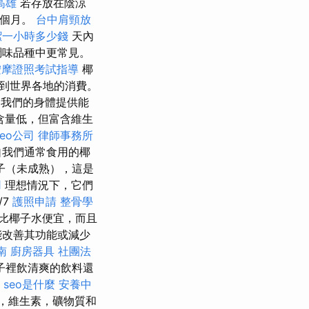
高雄
若存放在陰涼
個月。
台中肩頸放
潔一小時多少錢
天內
調味品種中更常見。
按摩證照考試指導
椰
到世界各地的消費。
我們的身體提供能
含量低，但富含維生
seo公司
律師事務所
自我們通常食用的椰
子（未成熟），這是
用
理想情況下，它們
/7
護照申請
整骨學
比椰子水便宜，而且
能改善其功能或減少
南
廚房器具
社團法
子裡飲清爽的飲料還
seo是什麼
安養中
，維生素，礦物質和