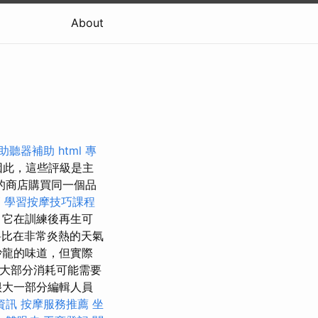
About
助聽器補助
html
專
因此，這些評級是主
的商店購買同一個品
師
學習按摩技巧課程
，它在訓練後再生可
料比在非常炎熱的天氣
沙龍的味道，但實際
味著大部分消耗可能需要
很大一部分編輯人員
資訊
按摩服務推薦
坐