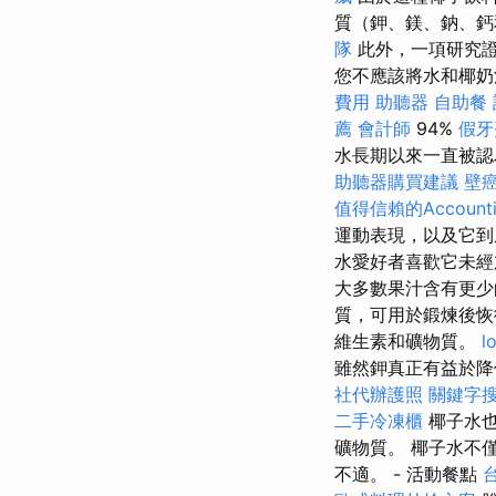
質（鉀、鎂、鈉、鈣
隊
此外，一項研究
您不應該將水和椰奶
費用
助聽器
自助餐
薦
會計師
94%
假牙
水長期以來一直被認
助聽器購買建議
壁
值得信賴的Accountin
運動表現，以及它
水愛好者喜歡它未經
大多數果汁含有更
質，可用於鍛煉後
維生素和礦物質。
l
雖然鉀真正有益於降
社代辦護照
關鍵字
二手冷凍櫃
椰子水也
礦物質。 椰子水不
不適。 - 活動餐點