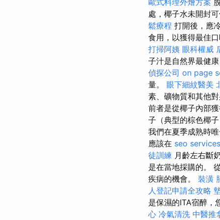
歐式料理外燴方案
處，椰子水未開封
鬆療程
打開後，應
食用，以獲得最佳口
打掃阿姨
眼科權威
子汁是自然界最健康
偵探公司
on page s
量。
眼下細紋醫美
素、礦物質和其他
前者是從椰子內部獲
子（典型的棕色椰
我們在夏季成熟時
應該在
seo service
徒訓練
月齡左右斷
是在當地採購的。 
疾病的機會。
裝潢
人登記申請全攻略
是保濕的ITA宿醉
心
冷氣清洗
中醫推