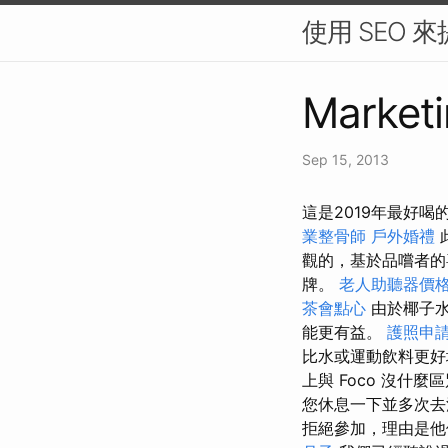
使用 SEO 
Marketi
Sep 15, 2013
這是2019年最好
業整骨師
戶外婚禮
觀的，基於品嚐者
牌。
老人助聽器價
茶會點心
由於椰子水
能更有益。
護照申
比水或運動飲料更好
上與 Foco 沒什
您休息一下並多次去
拒絕參加，理由是