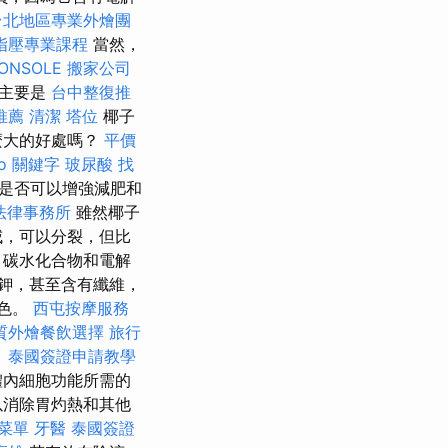
台北地區專業外燴團
指壓專業課程
當然，
ONSOLE
搬家公司
主要是
台中整復推
推薦
清潔
塔位
椰子
麼大的好處嗎？
平價
eo 關鍵字
玻尿酸
找
是否可以增強減肥和
法律事務所
雖然椰子
咸，可以分裂，但比
，碳水化合物和電解
鉀，甚至含有纖維，
橙色。
西屯按摩服務
質外燴餐飲選擇
旅行
。
泰國簽證申請教學
體內細胞功能所需的
除胃灼熱​​和其他
菜單
牙醫
泰國簽證