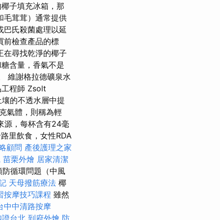
的椰子填充冰箱，那
和毛茸茸）通常提供
或巴氏殺菌處理以延
買前檢查產品的標
正在尋找乾淨的椰子
和糖含量，香氣不是
象。 維謝格拉德礦泉水
師 Zsolt
過井從土壤的不透水層中提
4克氣體，則稱為輕
來源，每杯含有24毫
路里飲食，女性RDA
略顧問
產後護理之家
院
苗栗外燴
居家清潔
預防循環問題（中風
記
天母撥筋療法
椰
習按摩技巧課程
雖然
台中中清路按摩
胞證台北
到府外燴
防