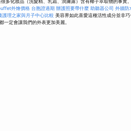
很多化妝品（洗髮精、乳霜、潤膚露）含有椰子萃取物的事實
buffet外燴價格
台胞證過期
辦護照要帶什麼
助聽器公司
外牆防
後護理之家與月子中心比較
美容界如此喜愛這種活性成分並非巧
都一定會讓我們的外表更加美麗。