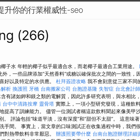
來提升你的行業權威性-seo
ng (266)
喝的椰子水 年輕的椰子似乎最適合水，而老椰子最適合工業用途。
此外，一些品牌添加“天然香料”或糖以確保批次之間的一致性，
的喜好以及特定的水供應。
杜拜簽證攻略
我不會刻意從三家不同
格解析
換護照
牙橋
台南搬家公司
台胞證基隆
失智症
台北會計
含有諸如鉀和鎂之類的電解質，因此許多研究表明，與水相比
請
台中中清路按摩
靈骨塔
實際上，一項小型研究發現，這種飲
地提高了訓練能力。 儘管一位測試者稱這款飲料聞起來像美甲
麼區別。 評論包括“味道平淡，沒有深度”和“甜但不太甜”。 這意
洗手間。 事實上，當文章的口味測試正在收集過程中時，我們
他們對熱帶飲料非常厭惡。
辦護照要帶什麼
台南台胞證辦理詳細