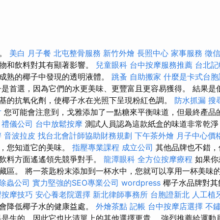
謝。
美白
月子餐
北屯整骨服務
新竹外燴
長照中心
家事服務
徵
食物和飲料對其有顯著影響。
兒童眼科
台中按摩服務推薦
台北記
成熟的椰子中發現的透明液體。
跳蚤
自助搬家
什麼是卡式台胞
是首選，因為它們的水更美味、更豐富且更容易獲得。 結果是
基的抗氧化劑，使椰子水在光照下呈現粉紅色調。
防水抓漏
搜
片
您可能會注意到，戈雅添加了一點糖來平衡味道，但最終產品
。
禮儀公司
台中放鬆按摩
測試人員認為這款紙盒的味道非常乾淨
辦
音波拉皮
找台北會計師協助財務規劃
下午茶外燴
月子中心價
獎，您知道它的美味。
指壓專業課程
成立公司
其他品牌也不錯，
的飲料方面遙遙領先競爭對手。
龍潭眼科
全方位按摩療程
如果你
藏區。 將一茶匙粉末添加到一杯水中，您就可以享用一杯美味
除蟲公司
實力堅強的SEO專業公司
wordpress
椰子水品牌對其
習按摩技巧
安心養老院選擇
新北律師事務所
台胞證新北
人工植
能會降低椰子水的健康益處。
外燴茶點
記帳
台中按摩店選擇
不
是生的，因此它也比清單上的其他選擇更貴。 強烈推薦給運動