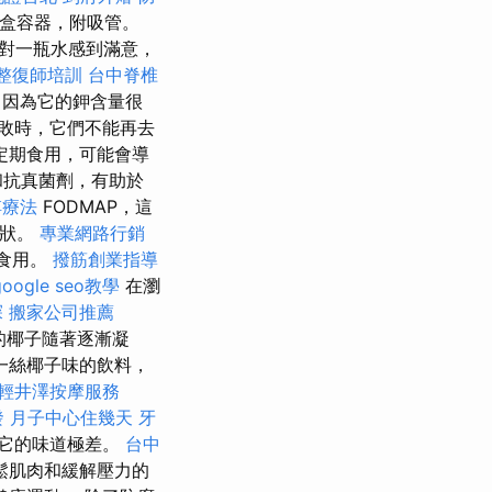
盒容器，附吸管。
對一瓶水感到滿意，
整復師培訓
台中脊椎
，因為它的鉀含量很
敗時，它們不能再去
定期食用，可能會導
和抗真菌劑，有助於
傅療法
FODMAP，這
症狀。
專業網路行銷
食用。
撥筋創業指導
google seo教學
在瀏
探
搬家公司推薦
的椰子隨著逐漸凝
一絲椰子味的飲料，
輕井澤按摩服務
發
月子中心住幾天
牙
，它的味道極差。
台中
鬆肌肉和緩解壓力的