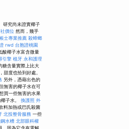
研究尚未證實椰子
信社價位
然而，幾乎
帳士專業推薦
殺蟑螂
證
rwd
台胞證桃園
低酸椰子水富含微量
尋引擎
植牙
永和護理
的糖含量實際上比大
，甜度也恰到好處。
格
另外，憑藉出色的
但無害的椰子水在可
想買一些無害的水果
的椰子水。
換護照
外
飲料加熱或巴氏殺菌
牙
北投整骨服務
一些
鏽鋼水槽
北部眼科權
員，因為它含有電解