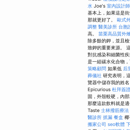
水
Joe's
室內設計師
基本上，如果這是街
那就更好了。
歐式
調整
醫美診所
台胞
高。
苗栗高品質外
除多餘的鉀，並且
致鉀的重要來源。 
對抗感染和細菌性
是一組碳水化合物
策略顧問
如果低
后
葬儀社
研究表明，這
覽器中儲存我的姓名
Epicurious
杜拜簽
固，外殼較硬，內
那麼這款飲料就是適
Taste
士林撥筋療法
醫診所
抓漏
餐盒
椰
搬家公司
seo軟體