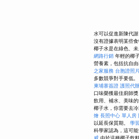
水可以促進新陳代
沒有證據表明某些
椰子水是在綠色、未
網路行銷
年輕的椰子
營養素，包括抗自由
之家服務
台胞證照
多數競爭對手要低
柬埔寨簽證
護照代
口味榮獲最佳廚師
飲用、補水、美味
椰子水，你需要去冷
燴
長照中心 單人房
以延長保質期。
學
科學家認為，這可
威
由於這種椰子飲料