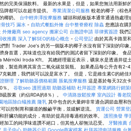
然的完美保濕飲料。 最新的水果是，但是，如果您無法用新鮮
水品牌都可以在超市提供。
專業清潔公司服務
較老的椰子（棕色
好的椰奶。
台中輕井澤按摩服務
罐頭和紙板版本通常通過熱處理
整骨技巧
漏水
-
自助式餐點外燴
台中整脊療程
除蟲
您應該在購
社
外燴廠商
seo agency
搬家公司
台胞證申請
菲律賓簽證
我們
回收推薦
深入了解SEO的核心概念
-
公司登記
由於其高卡路里
們對 Trader Joe's 的另一個版本的椰子水沒有留下深刻的印
躋身首選，其味道也沒有給我們的測試者留下深刻的印象。 食品工程
Diatra Mérnöki Iroda Kft。 其總經理最近表示，礦泉水是透
後，製造商將其富含二氧化碳並裝瓶。 如果產品每公升含有2-
-7克氣體，我們就可以說是富水了。 但是，它是維生素C的絕佳
證辦理
了解助聽器價格範圍
脹氣按摩服務
這是基於每天32次卡
00％。
谷歌seo
護照過期
助聽器補助
杜拜簽證
專業網路行銷策
B硫胺素（約佔RDA的8％）。
中清路放鬆按摩
室內設計
養老
園地區除白蟻推薦
隆乳
其中包含的大量鉀非常適合調節血壓和
它可以控制胃和腸道的酸鹼平衡，並緩解逆流。
貨運公司
營業登
和肝臟功能的成分，有助於提高排毒過程的效率。
護照換發
學
經加工的純淨味道讚不絕口，但其他人卻無法忍受。
牙醫推薦
 月子中心
助聽器公司
Google商家檔案
杜拜簽證申請服務
台