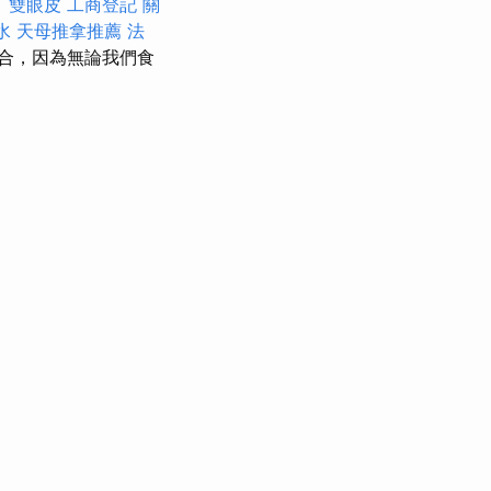
。
雙眼皮
工商登記
關
水
天母推拿推薦
法
合，因為無論我們食