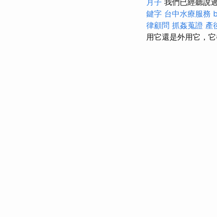
月子
我們已經聽說過
鍵字
台中水療服務
律顧問
抓姦蒐證
產
用它還是外用它，它