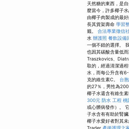
天然糖的東西，是自
麼當今，許多椰子
由椰子肉製成的最
長其貨架壽命
學習
籤。
合法專業徵信
水
辦護照
餐飲設備
一個不錯的選擇。 我
也因其碳酸含量低而
Traszkovics、
取的，經過清潔過程
水，而每公升含有6
克的維生素C。
台胞
的27％，男性為2​​0
椰子水還含有維生素
300元
防水 工程
桃
或心髒病發作）。 
子水含有有助於腎臟
椰子水愛好者對其未
Trader
產後護理之家