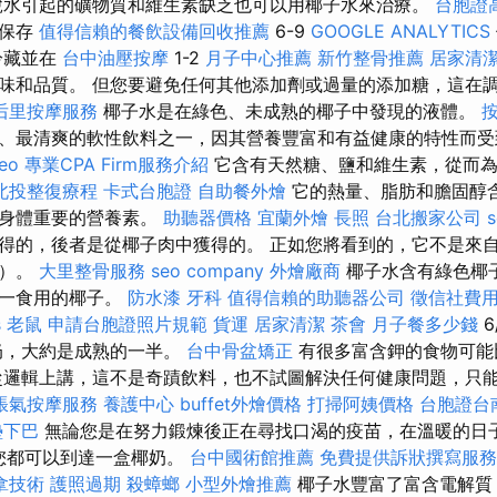
脫水引起的礦物質和維生素缺乏也可以用椰子水來治療。
台胞證
可保存
值得信賴的餐飲設備回收推薦
6-9
GOOGLE ANALYTICS
冷藏並在
台中油壓按摩
1-2
月子中心推薦
新竹整骨推薦
居家清
味和品質。 但您要避免任何其他添加劑或過量的添加糖，這在
后里按摩服務
椰子水是在綠色、未成熟的椰子中發現的液體。
、最清爽的軟性飲料之一，因其營養豐富和有益健康的特性而受
eo
專業CPA Firm服務介紹
它含有天然糖、鹽和維生素，從而為
北投整復療程
卡式台胞證
自助餐外燴
它的熱量、脂肪和膽固醇
對身體重要的營養素。
助聽器價格
宜蘭外燴
長照
台北搬家公司
得的，後者是從椰子肉中獲得的。 正如您將看到的，它不是來
子）。
大里整骨服務
seo company
外燴廠商
椰子水含有綠色椰
唯一食用的椰子。
防水漆
牙科
值得信賴的助聽器公司
徵信社費
s
老鼠
申請台胞證照片規範
貨運
居家清潔
茶會
月子餐多少錢
6
奶，大約是成熟的一半。
台中骨盆矯正
有很多富含鉀的食物可能
從邏輯上講，這不是奇蹟飲料，也不試圖解決任何健康問題，只
脹氣按摩服務
養護中心
buffet外燴價格
打掃阿姨價格
台胞證台
墊下巴
無論您是在努力鍛煉後正在尋找口渴的疫苗，在溫暖的日
，您都可以到達一盒椰奶。
台中國術館推薦
免費提供訴狀撰寫服務
拿技術
護照過期
殺蟑螂
小型外燴推薦
椰子水豐富了富含電解質