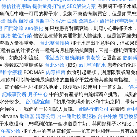
徵信社有用嗎
提供量身打造的SEO解決方案
有機國王椰子水紙
角商店中唯一可用的椰子水，您將不會後悔購買它，但是如果您
外燴
除蟲
辦護照
長照中心
假牙
白蟻
會議點心
旅行社代辦護照
證
四門冰箱
seo優化
如果您患有腎臟衰竭，則應小心喝椰子水
燴服務
數位行銷
儘管這種營養素通常對人體健康，但是當腎臟失
檢查攝入量很重要。
台北整骨技術
椰子水是出乎意料的，但如果
這種有益的汁液含有一種稱為月桂酸的抗菌劑，它是一種抗病毒
疾病，如皰疹和流感。
電話查詢服務詳解
養老院
它還富含
筋師
，可導致或加重腸躁症
台北外燴
(IBS)
ssl
屋頂防水
患者的消化
里推拿療程
FODMAP
肉毒桿菌
飲食引起症狀，則應限製或避免
種飲料可以降低糖尿病動物的血糖水平並改善其他健康指標。
、電子郵件地址和網站地址，以便我可以使用下一篇文章。
偵
證
記帳事務所
月子中心
中的所有產品均由編輯獨立挑選。 成熟
部水分較少。
台胞證宜蘭
「如果你想喝介於水和牛奶之間、帶有
合你的，」我們的一位測試人員說。
網路行銷公司
在泰國
台中
Nirvana
助聽器
清潔公司
台中運動按摩服務
台中外燴
護照換
子水收穫時，您喝到的第一個味道是牛奶，與同類椰子水相比
下午茶外燴
椰子水中的有益電解質——尤其是鈣和鎂——具有放