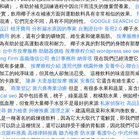
和磷），有助於補充訓練過程中因出汗而流失的微量營養素。
證實，飲用椰子水在補液方面與運動飲料具有非常相似的效果。
混淆，它們完全不同，具有不同的特性。
GOOGLE SEARCH C
設計
植牙費用
分析漏水原因的專家
台胞證台中
長照2.0
椰子水
費用
的水，還有少量的礦物質、維生素和健康脂肪。
按摩服務
為有助於提高運動表現和耐力。 椰子水真的對我們的身體有那
癌
台中市按摩服務
助聽器價格
按摩療程介紹
wordpress seo
s
g Firm
嘉義徵信公司
會計事務所
納骨塔
現在我們已經清楚它
到底有多健康。
按摩療程介紹
護照代辦
桃園外燴
安養中心
聯合
加工的純淨味道，但其他人卻無法忍受。 這種飲料的味道甜而
少的卡路里。
隆鼻
大里放鬆按摩
搬家
安養院
它還含有維生素C
恢復。
商業登記
唐六典專業治療
但是，有很多水果和蔬菜，富含
ocal seo
其中包括香蕉，桃子，綠葉蔬菜，柑橘類水果，例如
低血壓，但食用大量椰子水並不是最好的來源
私家偵探社
高品
搜尋
聽力檢查
外燴推薦
護理之家
- 建議用蔬菜和水果均衡飲食
是一種著名的鍛煉後飲料，因為它大大取代了電解質，即我們
僅可以防止這種情況，還可以鎮靜受干擾的胃黏膜，因此我們可以消
台北眼科推薦
高雄律師推薦
聽力檢查
防水膠
養護中心
中式外燴