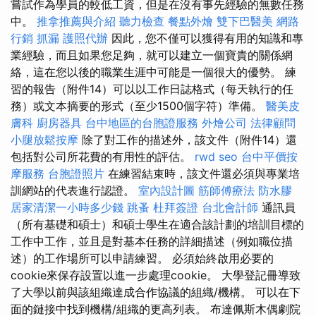
嘗試作為學員的較低工資，但是在沒有事先經驗的無數任務
中。
推拿推薦與介紹
聽力檢查
餐點外燴
雙下巴醫美
網路
行銷
抓漏
護照代辦
因此，您不僅可以獲得有用的知識和專
業經驗，而且如果您足夠，就可以建立一個寶貴的關係網
絡，這在您以後的職業生涯中可能是一個很大的優勢。 練
習的報告（附件14）可以以工作日誌格式（每天執行的任
務）或文本摘要的形式（至少1500個字符）準備。
醫美皮
膚科
廚房器具
台中地區的台胞證服務
外燴公司
法律顧問
小腿放鬆按摩
除了對工作的描述外，該文件（附件14）還
包括對公司所花費的有用性的評估。
rwd
seo
台中平價按
摩服務
台胞證照片
在練習結束時，該文件還必須與專業培
訓網站的代表進行認證。
室內設計圖
筋師傅療法
防水膠
居家清潔一小時多少錢
跳蚤
杜拜簽證
台北會計師
通訊員
（所有基礎和碩士）和碩士學生在適合該計劃的培訓目標的
工作中工作，並且是對基本任務的詳細描述（例如職位描
述）的工作場所可以申請練習。 必須始終啟用必要的
cookie來保存設置以進一步處理cookie。 大學登記冊導致
了大學以前與該組織達成合作協議的組織/機構。 可以在下
面的鏈接中找到機構/組織的更高列表。 布達佩斯木偶劇院