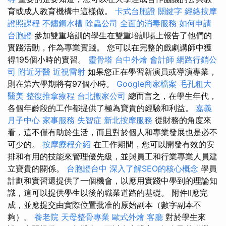
育或成人教育機構中這樣做。
卡式台胞證
關鍵字
經絡按摩
證照課程
不鏽鋼水槽
除蟲公司
全面的消毒服務
如何申請
台胞證
參加雙重培訓的學生在雙重培訓場上報告了他們的
實踐活動，作為專業實踐。 您可以在完整的戲劇講師中獲
得195個小時的實習。
靈骨塔
台中外燴
會計師
網路行銷公
司
附近牙醫
近視雷射
如果您正在學習新演員或導演專業，
則在第六學期將有97個小時。
Google商家檔案
毛孔粗大
醫美
整復推拿療程
台北搬家公司
總而言之，在學生年代，
各個年齡段的工作都提供了極為寶貴的經驗和利益。
嘉義
月子中心
家事服務
失智症
新北按摩服務
從財務的角度來
看，這不僅有助於生活，而且對於個人和專業發展也是必不
可少的。
按摩療程介紹
在工作期間，您可以開發有效的安
排和有用的技能來管理優先級，並與員工和行業專業人員建
立寶貴的關係。
台胞證台中
深入了解SEO的核心概念
學員
計劃和實習還提供了一個機會，以應用實踐中學到的理論知
識，這可以提供學生以後的職業道路的基礎。 附件II應完
成，並應提交由實際位置批准的原始副本（數字副本不
夠）。
養老院
天母整骨專業
歐式外燴
客廳
對於學生來