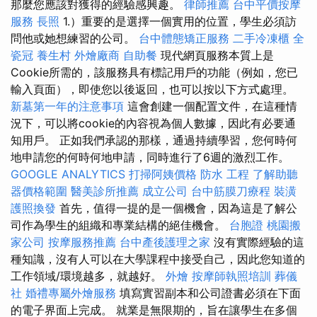
那麼您應該對獲得的經驗感興趣。
律師推薦
台中平價按摩
服務
長照
1.）重要的是選擇一個實用的位置，學生必須訪
問他或她想練習的公司。
台中體態矯正服務
二手冷凍櫃
全
瓷冠
養生村
外燴廠商
自助餐
現代網頁服務本質上是
Cookie所需的，該服務具有標記用戶的功能（例如，您已
輸入頁面），即使您以後返回，也可以按以下方式處理。
新墓第一年的注意事項
這會創建一個配置文件，在這種情
況下，可以將cookie的內容視為個人數據，因此有必要通
知用戶。 正如我們承認的那樣，通過持續學習，您何時何
地申請您的何時何地申請，同時進行了6週的激烈工作。
GOOGLE ANALYTICS
打掃阿姨價格
防水 工程
了解助聽
器價格範圍
醫美診所推薦
成立公司
台中筋膜刀療程
裝潢
護照換發
首先，值得一提的是一個機會，因為這是了解公
司作為學生的組織和專業結構的絕佳機會。
台胞證
桃園搬
家公司
按摩服務推薦
台中產後護理之家
沒有實際經驗的這
種知識，沒有人可以在大學課程中接受自己，因此您知道的
工作領域/環境越多，就越好。
外燴
按摩師執照培訓
葬儀
社
婚禮專屬外燴服務
填寫實習副本和公司證書必須在下面
的電子界面上完成。 就業是無限期的，旨在讓學生在多個