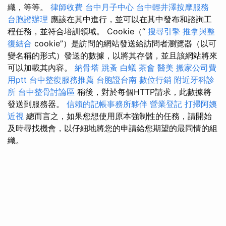
織，等等。
律師收費
台中月子中心
台中輕井澤按摩服務
台胞證辦理
應該在其中進行，並可以在其中發布和諮詢工
程任務，並符合培訓領域。 Cookie（“
搜尋引擎
推拿與整
復結合
cookie”）是訪問的網站發送給訪問者瀏覽器（以可
變名稱的形式）發送的數據，以將其存儲，並且該網站將來
可以加載其內容。
納骨塔
跳蚤
白蟻
茶會
醫美
搬家公司費
用ptt
台中整復服務推薦
台胞證台南
數位行銷
附近牙科診
所
台中整骨討論區
稍後，對於每個HTTP請求，此數據將
發送到服務器。
信賴的記帳事務所夥伴
營業登記
打掃阿姨
近視
總而言之，如果您想使用原本強制性的任務，請開始
及時尋找機會，以仔細地將您的申請給您期望的最同情的組
織。