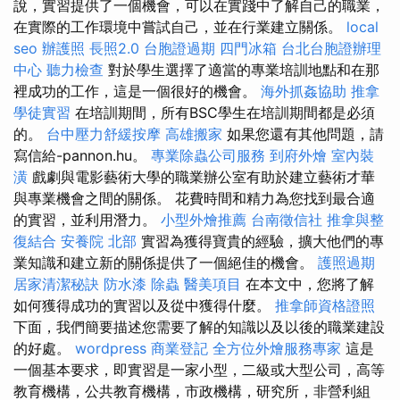
說，實習提供了一個機會，可以在實踐中了解自己的職業，
在實際的工作環境中嘗試自己，並在行業建立關係。
local
seo
辦護照
長照2.0
台胞證過期
四門冰箱
台北台胞證辦理
中心
聽力檢查
對於學生選擇了適當的專業培訓地點和在那
裡成功的工作，這是一個很好的機會。
海外抓姦協助
推拿
學徒實習
在培訓期間，所有BSC學生在培訓期間都是必須
的。
台中壓力舒緩按摩
高雄搬家
如果您還有其他問題，請
寫信給-pannon.hu。
專業除蟲公司服務
到府外燴
室內裝
潢
戲劇與電影藝術大學的職業辦公室有助於建立藝術才華
與專業機會之間的關係。 花費時間和精力為您找到最合適
的實習，並利用潛力。
小型外燴推薦
台南徵信社
推拿與整
復結合
安養院 北部
實習為獲得寶貴的經驗，擴大他們的專
業知識和建立新的關係提供了一個絕佳的機會。
護照過期
居家清潔秘訣
防水漆
除蟲
醫美項目
在本文中，您將了解
如何獲得成功的實習以及從中獲得什麼。
推拿師資格證照
下面，我們簡要描述您需要了解的知識以及以後的職業建設
的好處。
wordpress
商業登記
全方位外燴服務專家
這是
一個基本要求，即實習是一家小型，二級或大型公司，高等
教育機構，公共教育機構，市政機構，研究所，非營利組