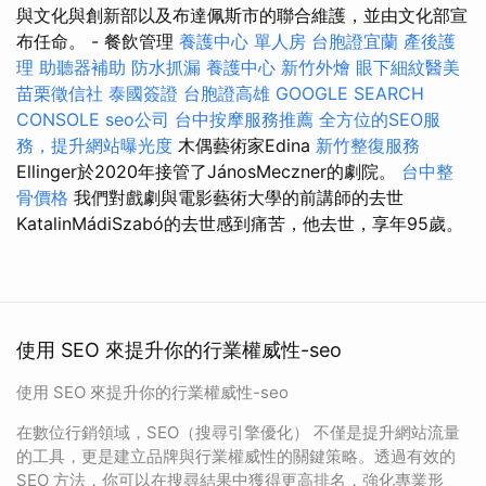
與文化與創新部以及布達佩斯市的聯合維護，並由文化部宣
布任命。 - 餐飲管理
養護中心 單人房
台胞證宜蘭
產後護
理
助聽器補助
防水抓漏
養護中心
新竹外燴
眼下細紋醫美
苗栗徵信社
泰國簽證
台胞證高雄
GOOGLE SEARCH
CONSOLE
seo公司
台中按摩服務推薦
全方位的SEO服
務，提升網站曝光度
木偶藝術家Edina
新竹整復服務
Ellinger於2020年接管了JánosMeczner的劇院。
台中整
骨價格
我們對戲劇與電影藝術大學的前講師的去世
KatalinMádiSzabó的去世感到痛苦，他去世，享年95歲。
使用 SEO 來提升你的行業權威性-seo
使用 SEO 來提升你的行業權威性-seo
在數位行銷領域，SEO（搜尋引擎優化） 不僅是提升網站流量
的工具，更是建立品牌與行業權威性的關鍵策略。透過有效的
SEO 方法，你可以在搜尋結果中獲得更高排名，強化專業形