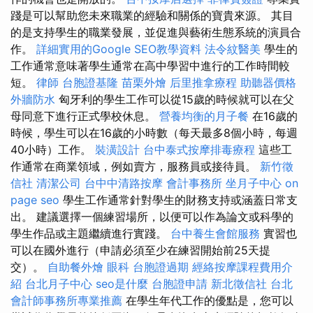
踐是可以幫助您未來職業的經驗和關係的寶貴來源。 其目
的是支持學生的職業發展，並促進與藝術生態系統的演員合
作。
詳細實用的Google SEO教學資料
法令紋醫美
學生的
工作通常意味著學生通常在高中學習中進行的工作時間較
短。
律師
台胞證基隆
苗栗外燴
后里推拿療程
助聽器價格
外牆防水
匈牙利的學生工作可以從15歲的時候就可以在父
母同意下進行正式學校休息。
營養均衡的月子餐
在16歲的
時候，學生可以在16歲的小時數（每天最多8個小時，每週
40小時）工作。
裝潢設計
台中泰式按摩排毒療程
這些工
作通常在商業領域，例如賣方，服務員或接待員。
新竹徵
信社
清潔公司
台中中清路按摩
會計事務所
坐月子中心
on
page seo
學生工作通常針對學生的財務支持或涵蓋日常支
出。 建議選擇一個練習場所，以便可以作為論文或科學的
學生作品或主題繼續進行實踐。
台中養生會館服務
實習也
可以在國外進行（申請必須至少在練習開始前25天提
交）。
自助餐外燴
眼科
台胞證過期
經絡按摩課程費用介
紹
台北月子中心
seo是什麼
台胞證申請
新北徵信社
台北
會計師事務所專業推薦
在學生年代工作的優點是，您可以