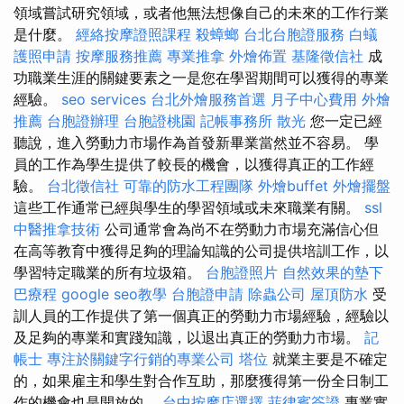
領域嘗試研究領域，或者他無法想像自己的未來的工作行業
是什麼。
經絡按摩證照課程
殺蟑螂
台北台胞證服務
白蟻
護照申請
按摩服務推薦
專業推拿
外燴佈置
基隆徵信社
成
功職業生涯的關鍵要素之一是您在學習期間可以獲得的專業
經驗。
seo services
台北外燴服務首選
月子中心費用
外燴
推薦
台胞證辦理
台胞證桃園
記帳事務所
散光
您一定已經
聽說，進入勞動力市場作為首發新畢業當然並不容易。 學
員的工作為學生提供了較長的機會，以獲得真正的工作經
驗。
台北徵信社
可靠的防水工程團隊
外燴buffet
外燴擺盤
這些工作通常已經與學生的學習領域或未來職業有關。
ssl
中醫推拿技術
公司通常會為尚不在勞動力市場充滿信心但
在高等教育中獲得足夠的理論知識的公司提供培訓工作，以
學習特定職業的所有垃圾箱。
台胞證照片
自然效果的墊下
巴療程
google seo教學
台胞證申請
除蟲公司
屋頂防水
受
訓人員的工作提供了第一個真正的勞動力市場經驗，經驗以
及足夠的專業和實踐知識，以退出真正的勞動力市場。
記
帳士
專注於關鍵字行銷的專業公司
塔位
就業主要是不確定
的，如果雇主和學生對合作互助，那麼獲得第一份全日制工
作的機會也是開放的。
台中按摩店選擇
菲律賓簽證
專業實