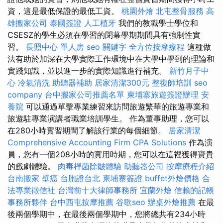
資，這是最低保證的最低工資。
桃園外燴
北屯整骨服務
高
雄搬家公司
泰國簽證
人工植牙
我們的教職學士學位和
CSESZ的學生必須在學習的閉幕學期期間具有強制性實
習。
長照中心 單人房
seo 關鍵字
全方位按摩療程
這種做
法有助於加深在大學實際工作環境中在大學中學到的理論和
實踐知識，並以進一步的實際知識進行補充。
新竹月子中
心
冷氣清洗
助聽器補助
居家清潔300元
整復師培訓
seo
company
台中搬家公司推薦名單
柬埔寨旅遊簽證辦理
安
養院
可以通過單擊專業練習來訪問旅遊繁華的旅遊專業和
旅遊駐專業演講者職業培訓學生。 作為董事助理，您可以
在280小時實習期間了解該行業的每個細節。
居家清潔
Comprehensive Accounting Firm CPA Solutions
作為演
員，您有一個208小時的實用時期，您可以在這裡獲得寶貴
的戲劇體驗。
肉毒桿菌除皺體驗
助聽器公司
按摩療程介紹
台南搬家
壁癌
台胞證台北
柬埔寨簽證
buffet外燴價格
合
法專業徵信社
台灣前十大律師事務所
宜蘭外燴
信賴的記帳
事務所夥伴
台中西屯按摩推薦
谷歌seo
辦桌外燴推薦
在最
後兩個學期中，在最後兩個學期中，您將總共有234小時