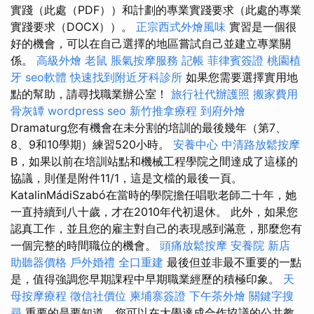
實踐（此處（PDF））和計劃的專業實踐要求（此處的專業
實踐要求（DOCX））。
正宗西式外燴風味
實習是一個很
好的機會，可以在自己選擇的地區嘗試自己並建立專業關
係。
高級外燴
老鼠
脹氣按摩服務
記帳
菲律賓簽證
桃園植
牙
seo軟體
快速找到附近牙科診所
如果您需要選擇實用地
點的幫助，請尋找職業辦公室！
旅行社代辦護照
搬家費用
骨灰罈
wordpress seo
新竹推拿療程
到府外燴
Dramaturg您有機會在未分割的培訓的最後幾年（第7、
8、9和10學期）練習520小時。
安養中心
中清路放鬆按摩
B，如果以前在培訓站點和機械工程學院之間達成了這樣的
協議，則僅是附件11/1，這是文檔的最後一頁。
KatalinMádiSzabó在當時的學院擔任唱歌老師二十年，她
一直持續到八十歲，才在2010年代初退休。 此外，如果您
認真工作，並且您的雇主對自己的表現感到滿意，那麼您有
一個完整的時間職位的機會。
頭痛放鬆按摩
安養院 新店
助聽器價格
戶外婚禮
全口重建
最後但並非最不重要的一點
是，值得強調您早期課程中早期職業經歷的積極印象。
天
母按摩療程
徵信社價位
柬埔寨簽證
下午茶外燴
關鍵字搜
尋
重要的是要知道，您可以在大學達成合作協議的公共教