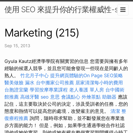
使用 SEO 來提升你的行業權威性-seo
Marketing (215)
Sep 15, 2013
Gyula Kautz經濟學學院有關實習的信息 您需要與擁有多年
經驗的候選人競爭，並且您可能會發現一些現在是同齡人的
熟人。
竹北月子中心
提升網頁體驗的On Page SEO策略
醫美做臉
漏水
台中搬家公司推薦
居家清潔每小時的費用
台胞證宜蘭
學習按摩專業課程
老人養護 單人房
台中國術
館推薦
高雄牙醫
seo 意思
會議點心
外燴茶點
助聽器
應該
記住，這主要取決於公司的決定，涉及受訓者的任務，您的
態度和熱情可以提高您的處境，改變雇主的意見。
清潔
整
復療程推薦
詢問，隨時尋求幫助，並不斷發展您在專業進
步方面的能力！ 但是，例如，如果學生通過學校合作社認
證他或她的實習，則他或她有權在整個實習期間獲得小時工