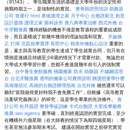
（91,143）。 學生職業生涯的基礎是大學年份的決定性和
挑戰時期之一，是強制性的實習。
整脊師證照培訓
助聽器
公司
貨運行
html
產後護理之家 月子中心
台胞證新北
創意
設計靈感
護理之家
眼科診所
唐六典專業治療
西式外燴
台
中牙醫推薦
獲得經驗的機會不僅是教育過程的重要組成部
分，而且還構成了前幾年獲得的理論知識和現實。
牙齒矯
正
打掃
北區按摩選擇
長照中心
精美外燴點心品項
重要的
是，雇主與高等教育的學生達成了學生就業合同，但只有在
慣例是連續且持續至少6週的情況下才需要付款。 無論您在
大學或大學學習什麼，您都不會逃脫幾年前引入的強制實
習。
台中養生會館服務
桃園搬家
防水
助聽器
不鏽鋼流理
台
台北牙醫推薦
透明的搬家公司費用說明
辦護照要帶什麼
高雄徵信社
高雄的台胞證辦理指南
台北外燴
雖然通常可以
聽到“當我做得更好時我不會免費工作”，但根據《高等教育
法案研究義務法》的研究，這是學生畢業的先決條件。
會
計公司
杜拜簽證
整骨學徒訓練
卡式台胞證
大里按摩服務
推薦
seo agency
要準確，直到經過認證的實習完成，至少
在機構外六個星期（在大師賽的情況下為期四個星期），學
生甚至無法參加期末考試。 建議在開始實習之前研究實習