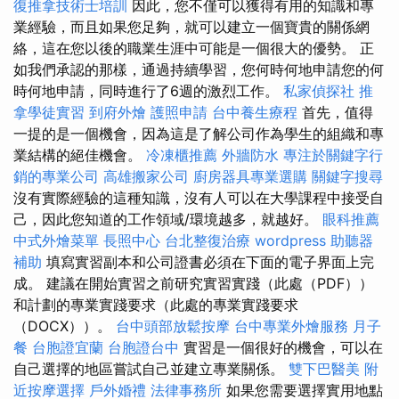
復推拿技術士培訓
因此，您不僅可以獲得有用的知識和專
業經驗，而且如果您足夠，就可以建立一個寶貴的關係網
絡，這在您以後的職業生涯中可能是一個很大的優勢。 正
如我們承認的那樣，通過持續學習，您何時何地申請您的何
時何地申請，同時進行了6週的激烈工作。
私家偵探社
推
拿學徒實習
到府外燴
護照申請
台中養生療程
首先，值得
一提的是一個機會，因為這是了解公司作為學生的組織和專
業結構的絕佳機會。
冷凍櫃推薦
外牆防水
專注於關鍵字行
銷的專業公司
高雄搬家公司
廚房器具專業選購
關鍵字搜尋
沒有實際經驗的這種知識，沒有人可以在大學課程中接受自
己，因此您知道的工作領域/環境越多，就越好。
眼科推薦
中式外燴菜單
長照中心
台北整復治療
wordpress
助聽器
補助
填寫實習副本和公司證書必須在下面的電子界面上完
成。 建議在開始實習之前研究實習實踐（此處（PDF））
和計劃的專業實踐要求（此處的專業實踐要求
（DOCX））。
台中頭部放鬆按摩
台中專業外燴服務
月子
餐
台胞證宜蘭
台胞證台中
實習是一個很好的機會，可以在
自己選擇的地區嘗試自己並建立專業關係。
雙下巴醫美
附
近按摩選擇
戶外婚禮
法律事務所
如果您需要選擇實用地點