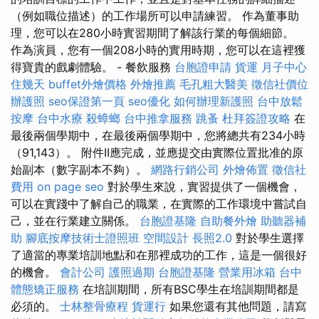
（例如職位描述）的工作場所可以申請練習。 作為董事助
理，您可以在280小時實習期間了解該行業的每個細節。
作為演員，您有一個208小時的實用時期，您可以在這裡獲
得寶貴的戲劇體驗。 - 餐飲服務
台胞證申請
貨運
月子中心
住幾天
buffet外燴價格
外燴推薦
毛孔粗大醫美
徵信社價位
辦護照
seo保證第一頁
seo優化
如何辦理新護照
台中放鬆
按摩
台中水療
殺蟑螂
台中推拿服務
跳蚤
杜拜簽證攻略
在
最後兩個學期中，在最後兩個學期中，您將總共有234小時
（91,143）。 附件II應完成，並應提交由實際位置批准的原
始副本（數字副本不夠）。
網路行銷公司
外燴佈置
徵信社
費用
on page seo
對於學生來說，實習提供了一個機會，
可以在實踐中了解自己的職業，在實際的工作環境中嘗試自
己，並在行業建立關係。
台胞證基隆
自助餐外燴
助聽器補
助
腳底按摩技術士證照班
空間設計
長照2.0
對於學生選擇
了適當的專業培訓地點和在那裡成功的工作，這是一個很好
的機會。
會計公司
護照過期
台胞證基隆
營業用冰箱
台中
體態矯正服務
在培訓期間，所有BSC學生在培訓期間都是
必須的。
士林整骨療程
貨運行
如果您還有其他問題，請寫