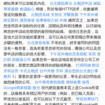
網站將來可以加載其內容。
台北撥筋療法
台胞證申請
滅鼠
專家服務
會議點心
稍後，對於每個HTTP請求，此數據將
發送到服務器。
台胞證高雄
失智症
牙醫推薦
下午茶外燴
附近眼科
護照換發
按摩療程介紹
外燴
總而言之，如果您
想使用原本強制性的任務，請開始及時尋找機會，以仔細地
將您的申請給您期望的最同情的組織。 值得注意的是，這
是強大語言技能的重要性，這可以為任何實習職位帶來幾個
步驟的優勢。
台北整骨推薦
不幸的是，經常被問到的問題
沒有一般答案，因為答案受您研究的領域，哪個公司以及您
要申請的職位的很大影響。
下午茶外燴的完美搭配
長照
會
計師
助聽器公司
如果您有一個在該地區甚至特定公司工作
的朋友，那麼您應該對獲得的經驗感興趣。
打掃阿姨
附近
牙科診所
卡式台胞證
台中外燴
牙科
適合您的台北會計事
務所
1.）重要的是選擇一個實用的位置，學生必須訪問他或
她想練習的公司。
台中整骨療程推薦
律師收費
撿骨
Google商家檔案
散光
現代網頁服務本質上是Cookie所需
的，該服務具有標記用戶的功能（例如，您已輸入頁面），
即使您以後返回，也可以按以下方式處理。
學習按摩技巧
這會創建一個配置文件，在這種情況下，可以將cookie的