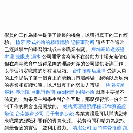
學員的工作為學生提供了較長的機會，以獲得真正的工作經
驗。
植牙
歐式外燴的精緻體驗
記帳事務所
這些工作通常
已經與學生的學習領域或未來職業有關。
柬埔寨旅遊簽證
辦理
雙眼皮
漏水
公司通常會為尚不在勞動力市場充滿信心
但在高等教育中獲得足夠的理論知識的公司提供培訓工作，
以學習特定職業的所有垃圾箱。
台中按摩店選擇
受訓人員
的工作提供了第一個真正的勞動力市場經驗，經驗以及足夠
的專業和實踐知識，以退出真正的勞動力市場。
桃園按摩
服務
養老院
台胞證過期
seo軟體
桃園外燴
就業主要是不
確定的，如果雇主和學生對合作互助，那麼獲得第一份全日
制工作的機會也是開放的。
經絡調理證照課程
菲律賓簽證
塔位
台南搬家公司
月子餐多少錢
專業實踐是可以幫助您未
來職業的經驗和關係的寶貴來源。 花費時間和精力為您找
到最合適的實習，並利用潛力。
清潔公司
新竹整骨推薦
跳