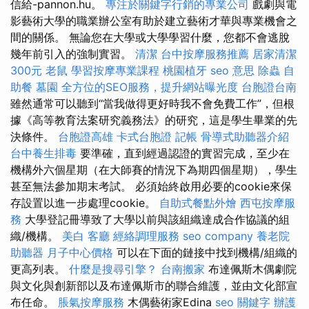
信給-pannon.hu。
專注於關鍵字行銷的專業公司
戲劇與電
影藝術大學的職業辦公室有助於建立藝術才華與專業機會之
間的關係。 無論您在大學或大學學習什麼，您都不會逃脫
幾年前引入的強制實習。
清潔
台中按摩服務推薦
居家清潔
300元
老鼠
學習按摩專業課程
桃園植牙
seo 意思
除蟲
自
助餐
墓園
全方位的SEO服務，提升網站曝光度
台胞證台南
雖然通常可以聽到“當我做得更好時我不會免費工作”，但根
據《高等教育法案研究義務法》的研究，這是學生畢業的先
決條件。
台胞證高雄
卡式台胞證
記帳
骨導式助聽器介紹
台中養生排毒
要準確，直到經過認證的實習完成，至少在
機構外六個星期（在大師賽的情況下為期四個星期），學生
甚至無法參加期末考試。 必須始終啟用必要的cookie來保
存設置以進一步處理cookie。
自助式餐點外燴
西屯按摩服
務
大學登記冊導致了大學以前與該組織達成合作協議的組
織/機構。
美白
客廳
經絡調理服務
seo company
養老院
助聽器
月子中心價格
可以在下面的鏈接中找到機構/組織的
更高列表。
什麼是搜尋引擎？
台南搬家
布達佩斯木偶劇院
與文化與創新部以及布達佩斯市的聯合維護，並由文化部宣
布任命。
脹氣按摩服務
木偶藝術家Edina
seo 關鍵字
辦護