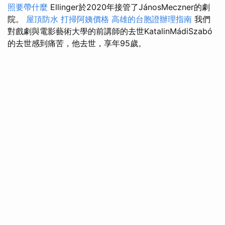
照要帶什麼
Ellinger於2020年接管了JánosMeczner的劇
院。
屋頂防水
打掃阿姨價格
高雄的台胞證辦理指南
我們
對戲劇與電影藝術大學的前講師的去世KatalinMádiSzabó
的去世感到痛苦，他去世，享年95歲。