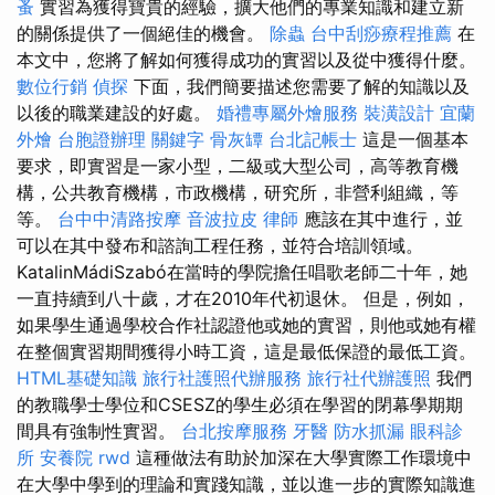
蚤
實習為獲得寶貴的經驗，擴大他們的專業知識和建立新
的關係提供了一個絕佳的機會。
除蟲
台中刮痧療程推薦
在
本文中，您將了解如何獲得成功的實習以及從中獲得什麼。
數位行銷
偵探
下面，我們簡要描述您需要了解的知識以及
以後的職業建設的好處。
婚禮專屬外燴服務
裝潢設計
宜蘭
外燴
台胞證辦理
關鍵字
骨灰罈
台北記帳士
這是一個基本
要求，即實習是一家小型，二級或大型公司，高等教育機
構，公共教育機構，市政機構，研究所，非營利組織，等
等。
台中中清路按摩
音波拉皮
律師
應該在其中進行，並
可以在其中發布和諮詢工程任務，並符合培訓領域。
KatalinMádiSzabó在當時的學院擔任唱歌老師二十年，她
一直持續到八十歲，才在2010年代初退休。 但是，例如，
如果學生通過學校合作社認證他或她的實習，則他或她有權
在整個實習期間獲得小時工資，這是最低保證的最低工資。
HTML基礎知識
旅行社護照代辦服務
旅行社代辦護照
我們
的教職學士學位和CSESZ的學生必須在學習的閉幕學期期
間具有強制性實習。
台北按摩服務
牙醫
防水抓漏
眼科診
所
安養院
rwd
這種做法有助於加深在大學實際工作環境中
在大學中學到的理論和實踐知識，並以進一步的實際知識進