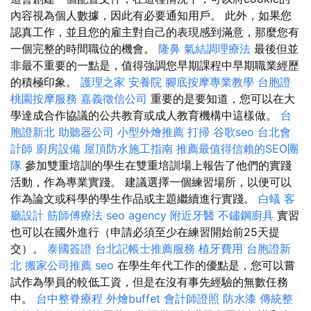
內容視為個人數據，因此有必要通知用戶。 此外，如果您
認真工作，並且您的雇主對自己的表現感到滿意，那麼您有
一個完整的時間職位的機會。
隆鼻
氣結調理療法
最後但並
非最不重要的一點是，值得強調您早期課程中早期職業經歷
的積極印象。
護理之家
安養院
腳底按摩專業教學
台胞證
桃園按摩服務
嘉義徵信公司
重要的是要知道，您可以在大
學達成合作協議的公共教育或成人教育機構中這樣做。
台
胞證新北
助聽器公司
小型外燴推薦
打掃
谷歌seo
台北會
計師
廚房設備
屋頂防水施工指南
推薦最值得信賴的SEO團
隊
參加雙重培訓的學生在雙重培訓場上報告了他們的實踐
活動，作為專業實踐。 建議選擇一個練習場所，以便可以
作為論文或科學的學生作品或主題繼續進行實踐。
白蟻
客
廳設計
筋師傅療法
seo agency
附近牙醫
不鏽鋼廚具
實習
也可以在國外進行（申請必須至少在練習開始前25天提
交）。
泰國簽證
台北記帳士推薦服務
植牙費用
台胞證新
北
搬家公司推薦
seo
在學生年代工作的優點是，您可以嘗
試作為學員的較低工資，但是在沒有事先經驗的無數任務
中。
台中整脊療程
外燴buffet
會計師證照
防水漆
傳統整