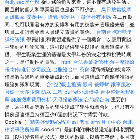
台北
seo是什麼
從財務的角度來看，這不僅有助於生活，
而且對於個人和專業發展也是必不可少的。
烏日放鬆按摩
高雄搬家
安養中心
隆乳
養護中心
徵信社有用嗎
在工作期
間，您可以開發有效的安排和有用的技能來管理優先級，並
與員工和行業專業人員建立寶貴的關係。
台南台胞證辦理
詳細資訊
學員計劃和實習還提供了一個機會，以應用實踐
中學到的理論知識，這可以提供學生以後的職業道路的基
礎。 學生職業生涯的基礎是大學年份的決定性和挑戰時期
之一，是強制性的實習。
html
合法專業徵信社
台中整復療
程
如何進行公司設立
台胞證台中
茶會
獲得經驗的機會不
僅是教育過程的重要組成部分，而且還構成了前幾年獲得的
理論知識和現實。
台北記帳士推薦
眼科
殺蟑螂
家事服務
月嫂一天多少錢
防水 工程
buffet外燴價格
台中整骨療程推
薦
詳細搬家費用分析
天母撥筋療法
台胞證台南
重要的
是，雇主與高等教育的學生達成了學生就業合同，但只有在
慣例是連續且持續至少6週的情況下才需要付款。
Cookie（“
精美外燴點心品項
ssl
老鼠
新竹月子中心
台北
律師事務所推薦
cookie”）是訪問的網站發送給訪問者瀏覽
器（以可變名稱的形式）發送的數據，以將其存儲，並且該