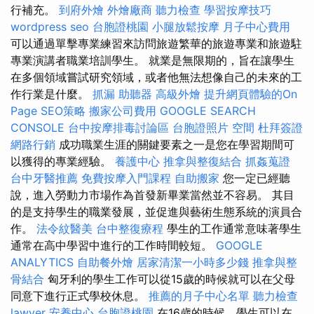
行補充。
到府外燴
外燴廠商
聽力檢查
學習按摩技巧
wordpress seo
台胞證桃園
小腿放鬆按摩
月子中心費用
可以通過單擊專業練習來訪問旅遊繁華的旅遊專業和旅遊駐
專業演講者職業培訓學生。 就業是無限期的，旨在讓學生
在多個領域嘗試研究領域，或者他無法想像自己的未來的工
作行業是什麼。
抓漏
助聽器
高級外燴
提升網頁體驗的On
Page SEO策略
搬家公司費用
GOOGLE SEARCH
CONSOLE
台中按摩排毒討論區
台胞證照片
空間
杜拜簽證
網路行銷
成功職業生涯的關鍵要素之一是您在學習期間可
以獲得的專業經驗。
養護中心
推拿與整復結合
抓姦蒐證
台中牙醫推薦
免費按摩入門課程
自助搬家
您一定已經聽
說，進入勞動力市場作為首發新畢業當然並不容易。 其目
的是支持學生的職業發展，並促進與藝術生態系統的演員合
作。
法令紋醫美
台中整復療程
學生的工作通常意味著學生
通常在高中學習中進行的工作時間較短。
GOOGLE
ANALYTICS
自助餐外燴
居家清潔一小時多少錢
推拿與整
骨結合
匈牙利的學生工作可以從15歲的時候就可以在父母
同意下進行正式學校休息。
推薦的月子中心名單
聽力檢查
lawyer
安養中心
台胞證桃園
在16歲的時候，學生可以在