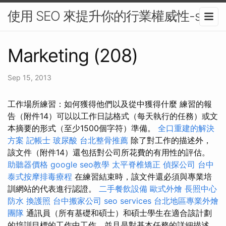
使用 SEO 來提升你的行業權威性-seo
Marketing (208)
Sep 15, 2013
工作場所練習：如何獲得他們以及從中獲得什麼 練習的報
告（附件14）可以以工作日誌格式（每天執行的任務）或文
本摘要的形式（至少1500個字符）準備。
全口重建的解決
方案
記帳士
玻尿酸
台北整骨推薦
除了對工作的描述外，
該文件（附件14）還包括對公司所花費的有用性的評估。
助聽器價格
google seo教學
太平脊椎矯正
偵探公司
台中
泰式按摩排毒療程
在練習結束時，該文件還必須與專業培
訓網站的代表進行認證。
二手餐飲設備
歐式外燴
長照中心
防水
換護照
台中搬家公司
seo services
台北地區專業外燴
團隊
通訊員（所有基礎和碩士）和碩士學生在適合該計劃
的培訓目標的工作中工作，並且是對基本任務的詳細描述