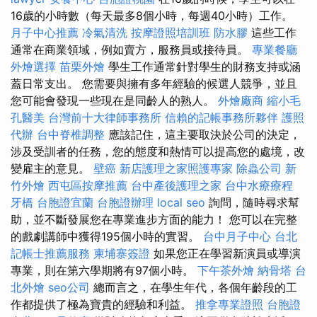
16歲的小時數（每天最多8個小時，每週40小時）工作。
月子中心推薦
冷氣清洗
按摩證照培訓班
防水膠
這些工作
通常在商業領域，例如賣方，服務員或接待員。
專業餐廳
外燴選擇
苗栗外燴
學生工作通常針對學生的財務支持或涵
蓋日常支出。 您需要與擁有多年經驗的候選人競爭，並且
您可能會發現一些現在是同齡人的熟人。
外燴廠商
縮小毛
孔醫美
台灣前十大律師事務所
信賴的記帳事務所夥伴
護照
代辦
台中脊椎調整
應該記住，這主要取決於公司的決定，
涉及受訓者的任務，您的態度和熱情可以提高您的處境，改
變雇主的意見。
壁癌
新店護理之家照護專家
除蟲公司
新
竹外燴
西屯區按摩推薦
台中產後護理之家
台中水療療程
牙橋
台胞證宜蘭
台胞證辦理
local seo
詢問，隨時尋求幫
助，並不斷發展您在專業進步方面的能力！ 您可以在完整
的戲劇講師中獲得195個小時的實習。
台中月子中心
台北
記帳士推薦服務
柬埔寨簽證
如果您正在學習新演員或導演
專業，則在第六學期將有97個小時。
下午茶外燴
納骨塔
台
北外燴
seo公司
總而言之，在學生年代，各個年齡段的工
作都提供了極為寶貴的經驗和利益。
推拿專業證照
台胞證