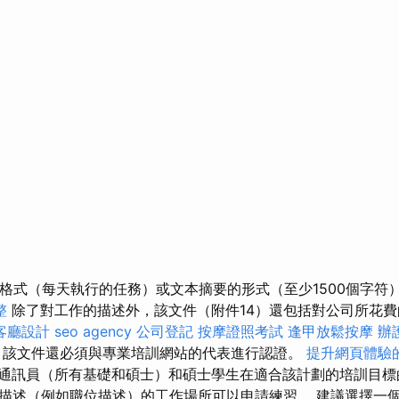
誌格式（每天執行的任務）或文本摘要的形式（至少1500個字符
整
除了對工作的描述外，該文件（附件14）還包括對公司所花
客廳設計
seo agency
公司登記
按摩證照考試
逢甲放鬆按摩
辦
，該文件還必須與專業培訓網站的代表進行認證。
提升網頁體驗的O
通訊員（所有基礎和碩士）和碩士學生在適合該計劃的培訓目標
描述（例如職位描述）的工作場所可以申請練習。 建議選擇一