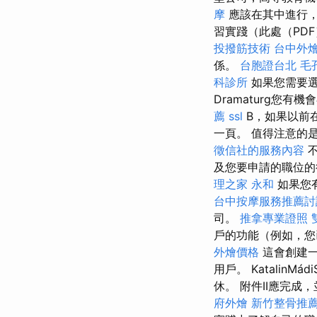
摩
應該在其中進行
習實踐（此處（PD
投撥筋技術
台中外
係。
台胞證台北
毛
科診所
如果您需要
Dramaturg您
薦
ssl
B，如果以前
一頁。 值得注意的
徵信社的服務內容
不
及您要申請的職位
理之家 永和
如果您
台中按摩服務推薦
司。
推拿專業證照
戶的功能（例如，您
外燴價格
這會創建一
用戶。 Katalin
休。 附件II應完
府外燴
新竹整骨推