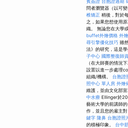
賓簽證
台胞證過期
問者瀏覽器（以可變
椎矯正
稍後，對於每
之，如果您想使用原
織。 無論您在大學
buffet外燴價格
外
尋引擎優化技巧
雖然
法》的研究，這是
子中心
國際整復師
（在大師賽的情況下
設置以進一步處理co
組織/機構。
台胞證
照中心 單人房
外燴
維護，並由文化部
中水療
Ellinger
藝術大學的前講師的去
作，並且您的雇主對
鍵字
隆鼻
台胞證照
的積極印象。
台中