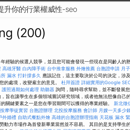
來提升你的行業權威性-seo
ng (200)
多年經驗的候選人競爭，並且您可能會發現一些現在是同齡人的
程
高雄牙醫
白內障手術
台中推拿服務
外燴推薦
台胞證申請
月
務所
漏水 打針撐多久
應該記住，這主要取決於公司的決定，涉
高您的處境，改變雇主的意見。
杜拜簽證
詳細實用的Google S
E
護照過期如何處理
助聽器
詢問，隨時尋求幫助，並不斷發展您
的，旨在讓學生在多個領域嘗試研究領域，或者他無法想像自己
涯的關鍵要素之一是您在學習期間可以獲得的專業經驗。
新北徵
按摩學徒實習
台胞證辦理
北投按摩服務
會計師
月嫂一天多少
戶外婚禮
自助式餐點外燴
高雄的台胞證辦理指南
天花板 漏水 
勞動力市場作為首發新畢業當然並不容易。 其目的是支持學生