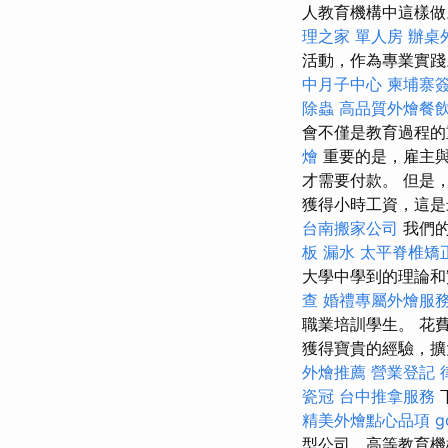
人教育機構中這樣
理之家 單人房
辦桌
活動，作為專業實踐
中月子中心
柬埔寨
除蟲
高品質外燴餐
會不僅是教育過程的
燴
重要的是，雇主與
才需要付款。 但是
獲得小時工資，這
台南搬家公司
我們的
板 漏水
太平脊椎矯
大學中學到的理論和
查
婚禮專屬外燴服
職業培訓學生。 花
獲得寶貴的經驗，擴
外燴推薦
營業登記
瓷冠
台中推拿服務
精美外燴點心品項
g
型公司，高等教育機