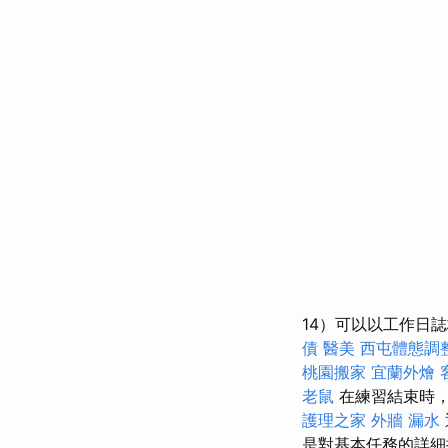
14）可以以工作日
債
醫美
西屯體態調
桃園搬家
宜蘭外燴
老鼠
在練習結束時
護理之家
外牆 漏水
是對基本任務的詳細