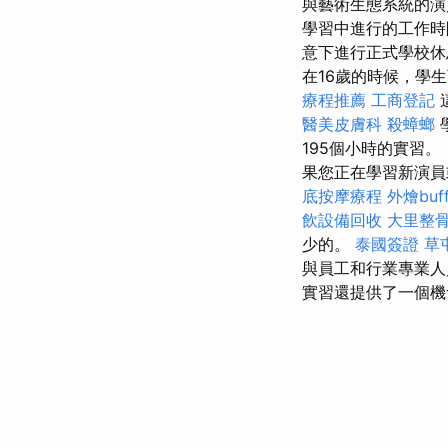
與藝術生態系統的
學習中進行的工作
意下進行正式學校
在16歲的時候，學
療程推薦
工商登記
醫美皮膚科
殺蟑螂
195個小時的實習。
果您正在學習新演員
底按摩療程
外燴buff
飲設備回收
大里整
少的。
泰國簽證
草
與員工和行業專業
實習還提供了一個機