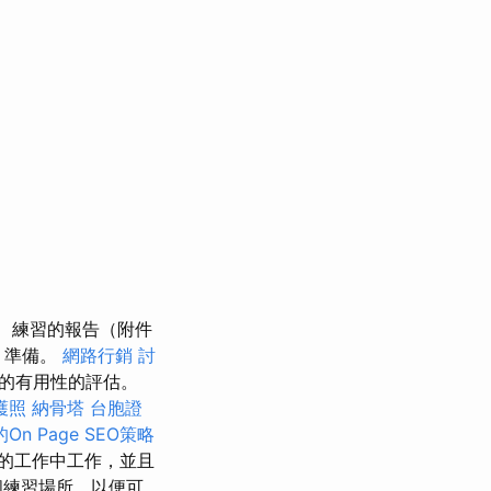
練習的報告（附件
）準備。
網路行銷
討
費的有用性的評估。
護照
納骨塔
台胞證
n Page SEO策略
的工作中工作，並且
個練習場所，以便可