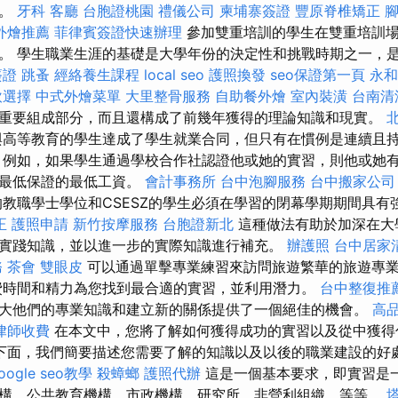
做。
牙科
客廳
台胞證桃園
禮儀公司
柬埔寨簽證
豐原脊椎矯正
外燴推薦
菲律賓簽證快速辦理
參加雙重培訓的學生在雙重培訓
。 學生職業生涯的基礎是大學年份的決定性和挑戰時期之一，
簽證
跳蚤
經絡養生課程
local seo
護照換發
seo保證第一頁
永和
飲選擇
中式外燴菜單
大里整骨服務
自助餐外燴
室內裝潢
台南清
重要組成部分，而且還構成了前幾年獲得的理論知識和現實。
高等教育的學生達成了學生就業合同，但只有在慣例是連續且持
，例如，如果學生通過學校合作社認證他或她的實習，則他或她
是最低保證的最低工資。
會計事務所
台中泡腳服務
台中搬家公司
教職學士學位和CSESZ的學生必須在學習的閉幕學期期間具有
正
護照申請
新竹按摩服務
台胞證新北
這種做法有助於加深在大
實踐知識，並以進一步的實際知識進行補充。
辦護照
台中居家
務
茶會
雙眼皮
可以通過單擊專業練習來訪問旅遊繁華的旅遊專
費時間和精力為您找到最合適的實習，並利用潛力。
台中整復推
大他們的專業知識和建立新的關係提供了一個絕佳的機會。
高
律師收費
在本文中，您將了解如何獲得成功的實習以及從中獲
下面，我們簡要描述您需要了解的知識以及以後的職業建設的好
oogle seo教學
殺蟑螂
護照代辦
這是一個基本要求，即實習是
構，公共教育機構，市政機構，研究所，非營利組織，等等。