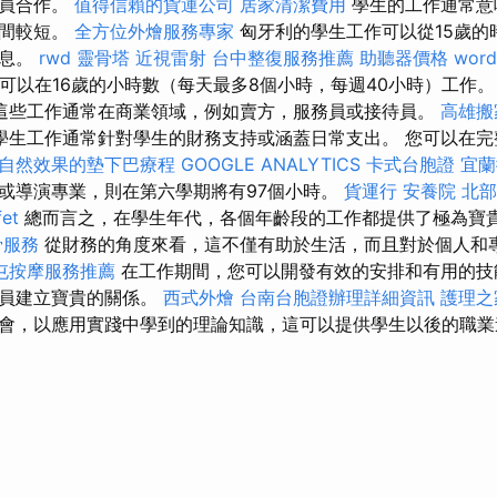
演員合作。
值得信賴的貨運公司
居家清潔費用
學生的工作通常意
時間較短。
全方位外燴服務專家
匈牙利的學生工作可以從15歲的
休息。
rwd
靈骨塔
近視雷射
台中整復服務推薦
助聽器價格
word
生可以在16歲的小時數（每天最多8個小時，每週40小時）工作
這些工作通常在商業領域，例如賣方，服務員或接待員。
高雄搬
學生工作通常針對學生的財務支持或涵蓋日常支出。 您可以在完
自然效果的墊下巴療程
GOOGLE ANALYTICS
卡式台胞證
宜蘭
或導演專業，則在第六學期將有97個小時。
貨運行
安養院 北部
et
總而言之，在學生年代，各個年齡段的工作都提供了極為寶
骨服務
從財務的角度來看，這不僅有助於生活，而且對於個人和
屯按摩服務推薦
在工作期間，您可以開發有效的安排和有用的技
人員建立寶貴的關係。
西式外燴
台南台胞證辦理詳細資訊
護理之
會，以應用實踐中學到的理論知識，這可以提供學生以後的職業