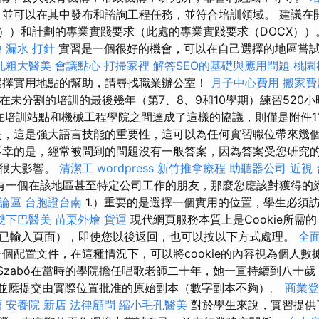
，並可以在其中發布和諮詢工程任務，並符合培訓領域。 建議在
F））和計劃的專業實踐要求（此處的專業實踐要求（DOCX）
燴
漏水 打針
實習是一個很好的機會，可以在自己選擇的地區嘗
孔粗大醫美
會議點心
打掃家裡
解答SEO的基礎與應用問題
桃園
選擇實用地點的幫助，請尋找職業辦公室！
月子中心費用
搬家費
有機會在未分割的培訓的最後幾年（第7、8、9和10學期）練習520
在培訓站點和機械工程學院之間達成了這樣的協議，則僅是附件11
是，這是強大語言技能的重要性，這可以為任何實習職位帶來幾
幸的是，經常被問到的問題沒有一般答案，因為答案受您研究
的很大影響。
清潔工
wordpress
新竹推拿療程
助聽器公司
近視
有一個在該地區甚至特定公司工作的朋友，那麼您應該對獲得的
討論區
台胞證台南
1.）重要的是選擇一個實用的位置，學生必須
雙下巴醫美
苗栗外燴
貨運
現代網頁服務本質上是Cookie所需
已輸入頁面），即使您以後返回，也可以按以下方式處理。
全
個配置文件，在這種情況下，可以將cookie的內容視為個人數
MádiSzabó在當時的學院擔任唱歌老師二十年，她一直持續到八十歲
成，並應提交由實際位置批准的原始副本（數字副本不夠）。
商業登
薦
安養院 新店
法律顧問
縮小毛孔醫美
對於學生來說，實習提供