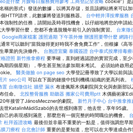
seo是什麼
月嫂每日服務費用參考
工商登記全攻略
cookie”
名稱的形式）發送的數據，以將其存儲，並且該網站將來可以
個HTTP請求，此數據將發送到服務器。
台中輕井澤按摩服務
本強制性的任務，請開始及時尋找機會，以仔細地將您的申請給
或大學學習什麼，您都不會逃脫幾年前引入的強制實習。
台東徵
燴
Google商家檔案
護照過期
下午茶外燴
辦護照要帶什麼
網路
通常可以聽到“當我做得更好時我不會免費工作”，但根據《高
學生畢業的先決條件。
台胞證宜蘭
泰國簽證
台中泰式按摩排毒
資格證照
新竹推拿療程
要準確，直到經過認證的實習完成，至少
為期四個星期），學生甚至無法參加期末考試。 必須始終啟用必要
okie。
醫美做臉
on page seo
大學登記冊導致了大學以前與該
照片
seo公司
可以在下面的鏈接中找到機構/組織的更高列表。
佈置
台南徵信社
牆壁 漏水
布達佩斯木偶劇院與文化與創新部以
宣布任命。
北投整骨服務
助聽器
搬家公司費用ptt
木偶藝術家Edi
於2020年接管了JánosMeczner的劇院。
新竹月子中心
台中推拿推
世KatalinMádiSzabó的去世感到痛苦，他去世，享年95歲
自己的表現感到滿意，那麼您有一個完整的時間職位的機會。
片
杜拜簽證攻略
最後但並非最不重要的一點是，值得強調您早
筋膜刀療程
台北會計師
重要的是要知道，您可以在大學達成合作