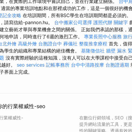
業，在實際的工作環境中嘗試自己，並在行業建立關係。
台中
適當的專業培訓地點和在那裡成功的工作，這是一個很好的機
登記全攻略
在培訓期間，所有BSC學生在培訓期間都是必須的
寫信給-pannon.hu。
台中搬家公司選擇
護照代辦
關鍵字
建立藝術才華與專業機會之間的關係。 正如我們承認的那樣，
何地申請，同時進行了6週的激烈工作。
專業長照中心服務
旅
台北外燴
高級外燴
台胞證台中
葬儀社
整復推拿療程
首先，值得
為學生的組織和專業結構的絕佳機會。
基隆徵信社
牆壁 漏水 
題
沒有實際經驗的這種知識，沒有人可以在大學課程中接受自
就越好。
seo services
記帳事務所
台中中清路按摩
台胞證過期
子界面上完成。
你的行業權威性-seo
的行業權威性-
在數位行銷領域，SEO（
提升網站流量的工具，更
性的關鍵策略。透過有效的 