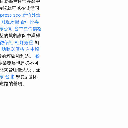
味著學生通常在高中
時候就可以在父母同
press seo
新竹外燴
。
附近牙醫
台中排毒
家公司
台中整骨價格
整的戲劇講師中獲得
徵信社
杜拜簽證
如
助聽器價格
台中腳
貴的經驗和利益。
餐
專業發展也是必不可
能來管理優先級，並
家 台北
學員計劃和
道路的基礎。