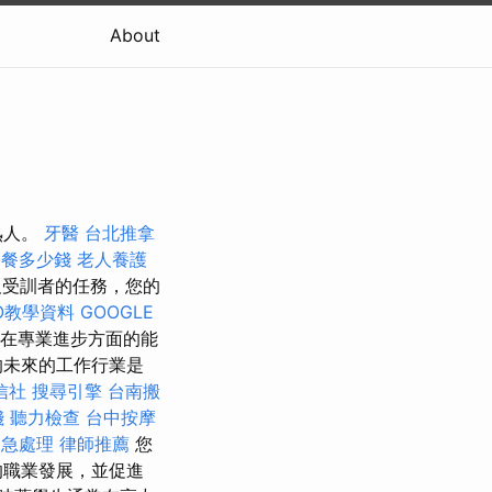
About
熟人。
牙醫
台北推拿
子餐多少錢
老人養護
及受訓者的任務，您的
EO教學資料
GOOGLE
在專業進步方面的能
的未來的工作行業是
信社
搜尋引擎
台南搬
錢
聽力檢查
台中按摩
緊急處理
律師推薦
您
的職業發展，並促進