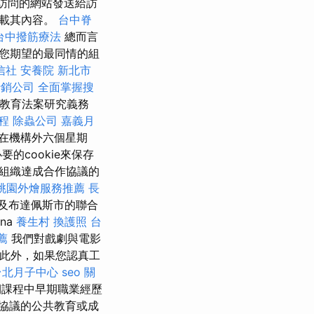
）是訪問的網站發送給訪
加載其內容。
台中脊
台中撥筋療法
總而言
您期望的最同情的組
信社
安養院 新北市
行銷公司
全面掌握搜
等教育法案研究義務
療程
除蟲公司
嘉義月
在機構外六個星期
的cookie來保存
組織達成合作協議的
桃園外燴服務推薦
長
及布達佩斯市的聯合
na
養生村
換護照
台
薦
我們對戲劇與電影
。 此外，如果您認真工
台北月子中心
seo 關
期課程中早期職業經歷
協議的公共教育或成