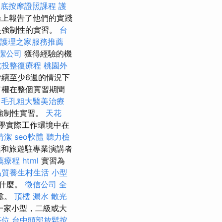
腳底按摩證照課程
護
場上報告了他們的實踐
是強制性的實習。
台
護理之家服務推薦
潔公司
獲得經驗的機
北投整復療程
桃園外
續至少6週的情況下
有權在整個實習期間
毛孔粗大醫美治療
強制性實習。
天花
學實際工作環境中在
清潔
seo軟體
聽力檢
業和旅遊駐專業演講者
薦療程
html
實習為
品質養生村生活
小型
得什麼。
徵信公司
全
處。
頂樓 漏水
散光
一家小型，二級或大
塔位
台中頭部放鬆按