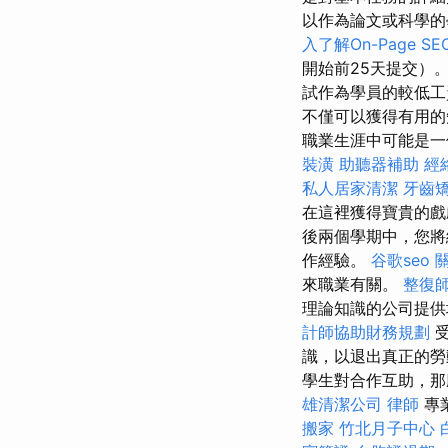
以作為論文或科學的
入了解On-Page SE
開始前25天提交）
試作為學員的較低工
不僅可以獲得有用的
職業生涯中可能是一
裝潢
助聽器補助
經
私人居家清潔
牙齒
在這裡獲得寶貴的
後兩個學期中，您將總
作經驗。
谷歌seo
來職業有關。
整復
理論知識的公司提供
計師協助財務規劃
受
識，以退出真正的
學生對合作互助，那
雄清潔公司
律師
專業
搬家
竹北月子中心