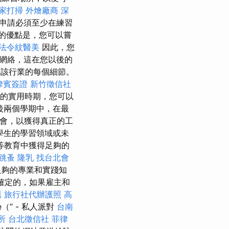
家打掃
外燴廠商
深
申請必須至少在練習
的優點是，您可以嘗
法令紋醫美
因此，您
網絡，這在您以後的
解該行業的每個細節。
律賓簽證
新竹徵信社
時的實用時期，您可以
後兩個學期中，在最
機會，以獲得真正的工
學生的學習領域或未
等教育中獲得足夠的
跳蚤
隆乳
找台北會
足夠的專業和實踐知
確定的，如果雇主和
薦
旅行社代辦護照
高
“ - 私人派對
台南
所
台北徵信社
菲律