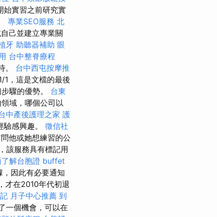
開始實習之前研究實
）。
專業SEO服務
北
試自己並建立專業關
植牙
助聽器補助
眼
用
台中整脊療程
小時。
台中西屯按摩推
/1，這是文檔的最後
個步驟的優勢。
台東
的領域，哪個公司以
台中產後護理之家
護
經驗感興趣。
徵信社
訪問他或她想練習的公
的，該服務具有標記用
面了解台胞證
buffet
據，因此有必要通知
，才在2010年代初退
記
月子中心推薦
到
了一個機會，可以在