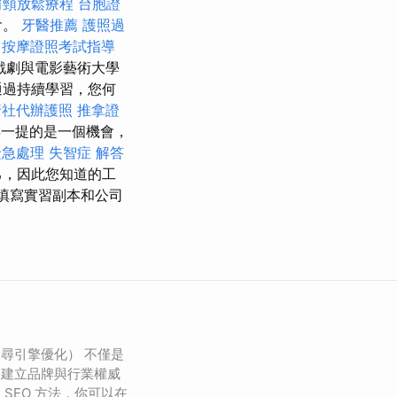
肩頸放鬆療程
台胞證
會。
牙醫推薦
護照過
。
按摩證照考試指導
戲劇與電影藝術大學
通過持續學習，您何
行社代辦護照
推拿證
一提的是一個機會，
緊急處理
失智症
解答
己，因此您知道的工
填寫實習副本和公司
搜尋引擎優化） 不僅是
是建立品牌與行業權威
SEO 方法，你可以在