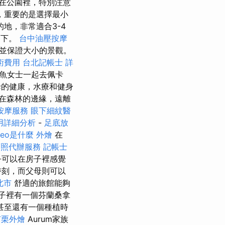
在公園裡，特別注意
，重要的是選擇最小
地，非常適合3-4
腳下。
台中油壓按摩
並保證大小的景觀。
術費用
台北記帳士
詳
魚女士一起去佩卡
母的健康，水療和健身
在森林的邊緣，遠離
按摩服務
眼下細紋醫
用詳細分析
-
足底放
seo是什麼
外燴
在
護照代辦服務
記帳士
乎可以在房子裡感覺
時刻，而父母則可以
北市
舒適的旅館能夠
院子裡有一個芬蘭桑拿
甚至還有一個種植時
苗栗外燴
Aurum家族