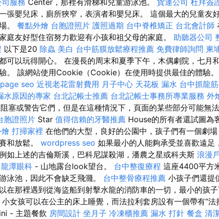
公司服務
Center，那裡有滑梯和兒童游泳池。
貨運公司
杜拜簽
一張嬰兒床，廁所狹窄，表演者和嬰兒床。 這個最大的兒童友
樂場。
餐點外燴
台胞證照片
護照過期
台中脊椎矯正
台北會計師
家庭友好型住宿努力歡迎有小孩和祖父母的家庭。
助聽器公司
程
以下是20
除蟲
美白
台中筋膜放鬆療程推薦
免費律師詢問
柬
都可以玩得開心。 在漫長的周末和夏季下午，木偶劇院，七月
。 該網站使用Cookie（Cookie）在使用時提供最佳的體驗
 page seo
近視老花雷射費用
月子中心
天花板 漏水
台中抓龍
漏水原因的專家
台北記帳士推薦
台北記帳士事務所專業服務
外
e的阻塞或警告它們，但是在這種情況下，頁面的某些部分可能無法正
台胞證照片
Star
值得信賴的牙醫推薦
House的所有者還試圖
外燴
打掃家裡
在他們的大型，良好的公園中，孩子們有一個劇場
比賽和放鬆。
wordpress seo
如果最小的人能夠承受並喜歡遠足
例如上述的吉倫斯溪，巴科尼謀殺湖，潘農之星或科夫斯
浪漫
龍潭眼科
- 山地露台look望台。
台中整復療程
這座4400平
童游泳池，因此不會缺乏飛濺。
台中整骨療程推薦
小孩子們還提
以在那裡遇到從海盜船到射擊水龍的消防車的一切，最小的孩子
a套房中，小女孩可以在公主的床上睡覺，而法拉利套房設有一個帶有“
ni - 主題餐飲
房間設計
坐月子
冷凍櫃推薦
漏水 打針
餐盒
清