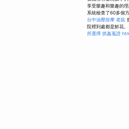
享受樂趣和樂趣的理
系統檢查了60多個
台中油壓按摩
老鼠
院裡到處都是鮮花
所選擇
抓姦蒐證
ht