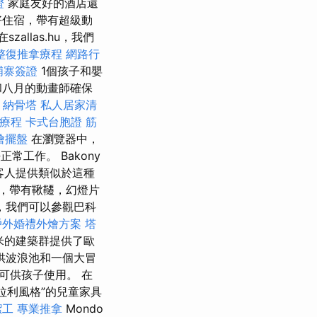
證
家庭友好的酒店還
好住宿，帶有超級動
在szallas.hu，我們
整復推拿療程
網路行
埔寨簽證
1個孩子和嬰
和八月的動畫師確保
。
納骨塔
私人居家清
筋療程
卡式台胞證
筋
燴擺盤
在瀏覽器中，
常工作。 Bakony
為客人提供類似於這種
，帶有鞦韆，幻燈片
，我們可以參觀巴科
戶外婚禮外燴方案
塔
方米的建築群提供了歐
供波浪池和一個大冒
可供孩子使用。 在
法拉利風格”的兒童家具
潔工
專業推拿
Mondo