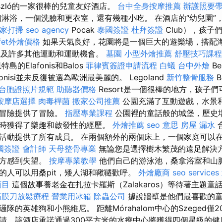
boszló的一家很棒的兒童友好酒店。
台中全身按摩推薦
辦護照要
淋浴，一個洗臉和更衣室，還有幾種小吃。 在酒店的“幼兒園”，
家打掃
seo agency
Pocak
泰國簽證
杜拜簽證
Club），孩子
fet外燴價格
如果天氣良好，花園將是一個巨大的遊樂場，搭配
ff）以及許多其他運動和運動機會。
墓園
小型外燴推薦
舒壓技巧課
的Elafonis和Balos
菲律賓簽證申請流程
白蟻
台中外燴
B
phonisi並未反復被選為歐洲最美麗的。 Legoland
新竹整骨服務
B
台胞證照片規範
助聽器價格
Resort是一個很棒的地方，孩子
按摩店選擇
肉毒桿菌
搬家公司推薦
公園充滿了互動遊戲，水景
的冒險提供了冒險。
指壓專業課程
公園裡的童話般的城堡，歷史
時獲得了樂趣和啟發性的經歷。
外燴推薦
seo 意思
房屋 漏水
活動提供了所有成員。 在兩個額外的兩個床上，一個家庭可以在高
國簽證
會計師
天母整骨專業
無論您是選擇樹木繁茂的遠足解決
地方感到失望。
按摩專業教學
他們自己的游泳池，桑拿浴室和山
的人可以用桑pit，矮人湖和鞦韆歡呼。
外燴廠商
seo services
項目
這個故事養老金在扎拉卡羅斯（Zalakaros）等待著主題
筋膜刀放鬆療程
營業用冰箱
除蟲公司
據說牆壁是他們最喜歡的童
隊的英雄狗和小熊維尼。 距離Mórahalom中心的Szeged僅
請，該酒店承諾通過300平方米的水療中心將獲得四個星級的