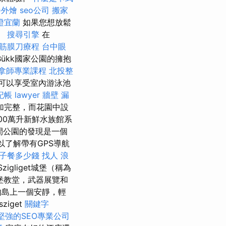
餐外燴
seo公司
搬家
證宜蘭
如果您想放鬆
。
搜尋引擎
在
筋膜刀療程
台中眼
ükk國家公園的擁抱
拿師專業課程
北投整
您不僅可以享受室內游泳池
記帳
lawyer
牆壁 漏
加完整，而花園中設
00萬升新鮮水族館系
岸休閒公園的發現是一個
以了解帶有GPS導航
子餐多少錢
找人
浪
Szigliget城堡（稱為
城堡教堂，武器展覽和
動物島上一個安靜，輕
iget
關鍵字
堅強的SEO專業公司