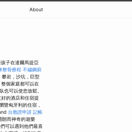
About
僅孩子在達爾馬提亞
林整骨療程
不鏽鋼廚
韆，攀岩，沙坑，巨型
整個家庭都可以在
臥也可以使您放鬆。
庭友好的酒店和住宿提
瀏覽匈牙利的住宿，
nd
台胞證申請
記帳
個開朗而神奇的遊樂
們可以遇到他們最喜