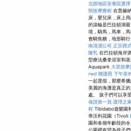
北部地區安養院選擇
頸按摩療程
在普赫納
床，嬰兒床，床上用
的滾輪是巴拉頓湖
境，騎馬，馬車，馬
會騎焦糖，地形騎行
南清潔公司
正宗西
隆乳
在巴拉頓海岸酒
型療法桑拿浴室和蒸汽
Aquapark
大里按摩
rwd
辦護照
下午茶
一起度假，那麼希
美麗的海灘是真正的
處。 孩子們可以享
保證第一頁
護理之家
程
Tibidabo
蒂沃利花園（Tivoli
園和各個年齡段的
公園裡有望為孩子