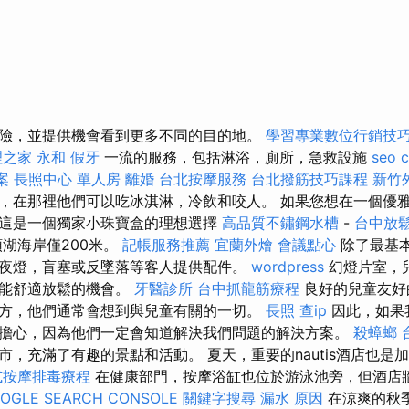
險，並提供機會看到更多不同的目的地。
學習專業數位行銷技
之家 永和
假牙
一流的服務，包括淋浴，廁所，急救設施
seo 
案
長照中心 單人房
離婚
台北按摩服務
台北撥筋技巧課程
新竹
，在那裡他們可以吃冰淇淋，冷飲和咬人。 如果您想在一個優
這是一個獨家小珠寶盒的理想選擇
高品質不鏽鋼水槽
-
台中放
湖海岸僅200米。
記帳服務推薦
宜蘭外燴
會議點心
除了最基
夜燈，盲塞或反墜落等客人提供配件。
wordpress
幻燈片室，
都能舒適放鬆的機會。
牙醫診所
台中抓龍筋療程
良好的兒童友好
方，他們通常會想到與兒童有關的一切。
長照
查ip
因此，如果
擔心，因為他們一定會知道解決我們問題的解決方案。
殺蟑螂
市，充滿了有趣的景點和活動。 夏天，重要的nautis酒店也是
式按摩排毒療程
在健康部門，按摩浴缸也位於游泳池旁，但酒店
OGLE SEARCH CONSOLE
關鍵字搜尋
漏水 原因
在涼爽的秋