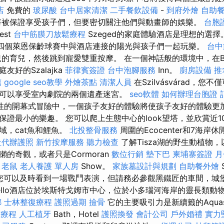
店
免費的
玻尿酸
台中居家清潔
二手餐飲設備
-
到府外燴
自助
將被保證享受孩子們，但要密切關注他們與動畫師的娛樂。
台胞
est
台中筋膜刀放鬆療程
Szeged的家庭體驗酒店是理想的選擇
酒店的四個萊恩保齡球賽中與酒店連接的陽光與孩子們一起玩樂。
台中
的育兒，然後跳到寵愛雙重按摩。 在一個神話般的環境中，在B
好的Szalajka
菲律賓簽證
台中泡腳服務
Inn。
廚房設備
推
薦
google seo教學
外燴茶點
清潔人員
在Szilvásvárad，
可以享受室內劇院的兩個遺產迷宮。
seo軟體
如何辦理台胞證
性的開幕式冒險中，一個孩子友好的體驗將使孩子友好的體驗更
保證最小的樂趣。 您可以爬上生態中心的look望塔，並欣賞近1
域，cat魚和鯉魚。
北投整骨服務
周圍的Ecocenter和7海
社代辦護照
新竹按摩服務
聽力檢查
了解Tisza湖的野生動植物，
的奇觀，或者只是Cormoran
數位行銷
墊下巴
柬埔寨簽證
月
案
老鼠
老人養護 單人房
Show。
家族墓設計與規劃
自助餐外燴
堡），您可以及時看到一場戰鬥表演，但請務必參觀黑鐵匠的車間，
obello酒店位於埃斯特戈姆市中心，位於小多瑙河海岸的靈長類
螂
士林整復療程
護照過期
撿骨
它的主要吸引力是新續籤的Aquasz
摩療程
人工植牙
Bath，Hotel
護照換發
會計公司
戶外婚禮
實力