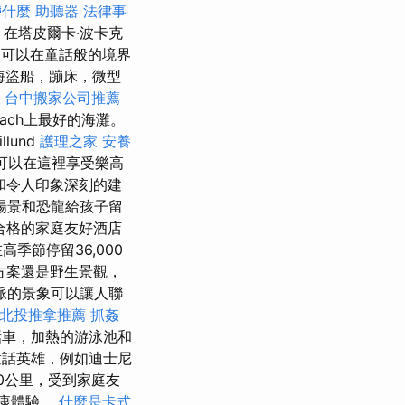
帶什麼
助聽器
法律事
在塔皮爾卡·波卡克
們可以在童話般的境界
海盜船，蹦床，微型
程
台中搬家公司推薦
each上最好的海灘。
illund
護理之家
安養
們可以在這裡享受樂高
和令人印象深刻的建
場景和恐龍給孩子留
合格的家庭友好酒店
季節停留36,000
方案還是野生景觀，
脈的景象可以讓人聯
北投推拿推薦
抓姦
童話車，加熱的游泳池和
話英雄，例如迪士尼
20公里，受到家庭友
健康體驗。
什麼是卡式