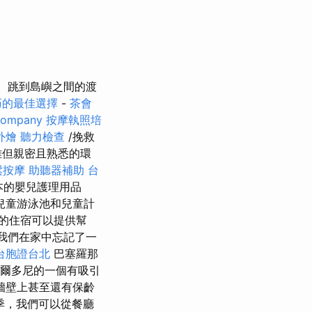
跳到島嶼之間的渡
巧的最佳選擇
-
茶會
company
按摩執照培
外燴
聽力檢查
/挽救
雅但親密且熟悉的環
鬆按摩
助聽器補助
台
本的嬰兒護理用品
兒童游泳池和兒童計
的住宿可以提供幫
我們在家中忘記了一
台胞證台北
巴塞羅那
加爾多尼的一個有吸引
牆壁上甚至還有保齡
季，我們可以從餐廳