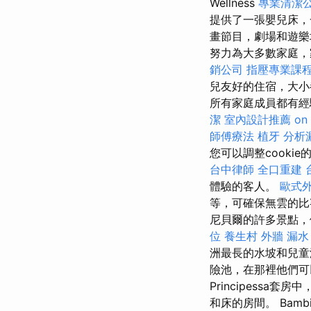
Wellness
專業清潔
提供了一張嬰兒床，
畫節目，劇場和遊
努力為大多數家庭，
銷公司
指壓專業課
兒友好的住宿，大小
所有家庭成員都有經驗
潔
室內設計推薦
on
師傅療法
植牙
分析
您可以調整cooki
台中律師
全口重建
體驗的客人。
歐式
等，可確保無雲的
尼貝爾的許多景點，
位
養生村
外牆 漏水
洲最長的水坡和兒
險池，在那裡他們可
Principess
和床的房間。 Bambi