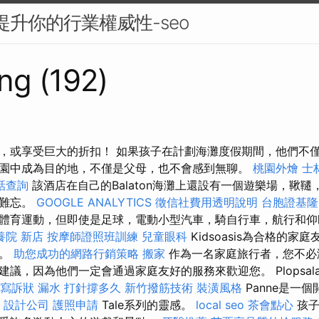
來提升你的行業權威性-seo
ng (192)
，或享受巨大的折扣！ 如果孩子在計劃海灘度假期間，他們不
園中成為目的地，不僅是父母，也不會感到無聊。
桃園外燴
士
話查詢
該酒店在自己的Balaton海灘上還設有一個遊樂場，鞦
人難忘。
GOOGLE ANALYTICS
徵信社費用透明說明
台胞證基隆
體育運動，但即使是足球，電動小型汽車，騎自行車，航行和仰
養院 新店
按摩師證照班訓練
兒童眼科
Kidsoasis為合格的家
餐。
助您成功的網路行銷策略
搬家
作為一名家庭旅行者，您不必
議，因為他們一定會通過家庭友好的服務來歡迎您。 Plopsala
寫訴狀
漏水 打針撐多久
新竹撥筋技術
裝潢風格
Panne是一
p
設計公司
護照申請
Tale系列的靈感。
local seo
茶會點心
孩子