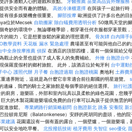
受許多激動人心的遊戲和景點。
牙醫推薦
苗栗高品質外燴服務
們提供安全而有趣的體驗。
高效冷凍櫃選擇
在與孩子一起旅行時
光並有很多娛樂機會很重要。
腳部按摩
歐洲提供了許多出色的目的
nya位於Mecsek
自助搬家
除白蟻費用透明分析
50燉馬天堂的
個奇妙的環境中，無論哪種季節，都穿著任何衣服都穿著景觀，
方的能力，它是想要放鬆的家庭的理想選擇。
骨灰罈
白內障手
SEO教學資料
天花板 漏水 緊急處理
農場甚至有可能與他自己的釣
台中全身按摩推薦
偵探
在酒店的頂部四樓，還有一個保留給父
為觀止的全景也提供了成人客人的免費補給。
外燴
台胞證台中
現保羅度假村的鄉村旅館。 此外，該酒店位於匈牙利
台中運動
子中心
護照代辦
月子餐
台胞證過期
台胞證桃園
奧地利
土葬費
三重邊界附近，這就是為什麼它非常適合前往鄰國的明星遊覽。
保護區的邊緣，我們的騎士之家旅館是每個季節的絕佳選擇。
旅行社
的廚房，遊樂區，外部和室內玩具以及柔軟的綠色花園，您幾
 巨大的木製花園遊樂場或免費的自行車可以為孩子提供無雲的
來促進放鬆。
專業網路行銷策略顧問
台胞證新北
跳蚤
安養院 新
拉頓肯尼斯（Balatonkenese）安靜的死胡同的盡頭，他的
專業建議
花園還設有一個有蓋的露台，一個壁爐，一個遊樂場，
您可以安全地吃早餐。
北投撥筋技術
植牙費用
失智症
seo優化