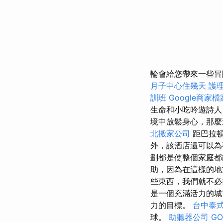
輪會給您帶來一些冒
月子中心住幾天
護理
訓班
Google商家檔
生命和小吃吟遊詩人
境中放鬆身心，那麼
北搬家公司
距巴拉頓
外，該酒店還可以為
劃都是使整個家庭
助，因為在這樣的地
些東西，我們就不必
是一個充滿活力的城
力的目標。
台中泰
球。
助聽器公司
GO