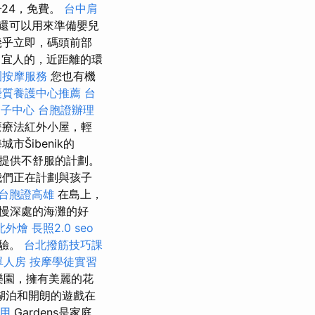
-24，免費。
台中肩
兒還可以用來準備嬰兒
幾乎立即，碼頭前部
宜人的，近距離的環
園按摩服務
您也有機
優質養護中心推薦
台
月子中心
台胞證辦理
療療法紅外小屋，輕
Šibenik的
兒童提供不舒服的計劃。
們正在計劃與孩子
台胞證高雄
在島上，
慢深處的海灘的好
北外燴
長照2.0
seo
體驗。
台北撥筋技巧課
單人房
按摩學徒實習
遊樂園，擁有美麗的花
湖泊和開朗的遊戲在
用
Gardens是家庭