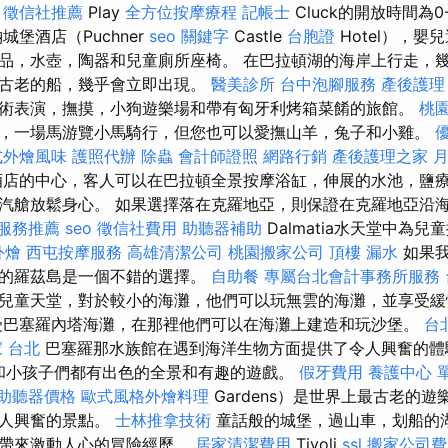
徵信社推薦
Play
全方位按摩療程
記帳士
Cluck的開放時間為0
城堡酒店（Puchner
seo 關鍵字
Castle
台胞證
Hotel），嬰
品，水壺，陶器和兒童廁所座椅。 在巴拉頓湖的海岸上行走，
最古老的船，幾乎會立即出現。
醫美診所
台中泡腳服務
產後護理
術表演，撫摸，小狗遊樂場和帶有匈牙利烤箱菜餚的旅館。
桃
，一場馬游覽小馬騎行，但您也可以愛撫山羊，兔子和小雞。
式外燴風味
護照代辦
除蟲
會計師證照
網路行銷
產後護理之家 
店的中心，客人可以在巴拉頓全景按摩浴缸，伸展的水池，鹽
艙放鬆身心。 如果選擇落在克羅地亞，則保證在克羅地亞沿海城市
服務推薦
seo
徵信社費用
助聽器補助
Dalmatia水天堂中為
外燴
西屯按摩服務
高雄清潔公司
桃園搬家公司
頂樓 漏水
如果我
臘的羅茲島是一個不錯的選擇。
自助餐
專屬台北會計事務所服務
兒童天堂，對於較小的海灘，他們可以玩無雲的海灘，並享受緩
受巴塞羅內塔海灘，在那裡他們可以在海灘上建造和玩沙堡。
台
 台北
巴塞羅那水族館在遇到海洋生物方面提供了令人興奮的
遊樂園和小孩子們都有出色的全景和有趣的遊戲。
假牙費用
養護中心 
助聽器價格
歐式風格外燴料理
Gardens）是世界上最古老的
令人興奮的景點。
士林推拿技術
童話般的城堡，過山車，划船的
們帶來激動人心的冒險經歷。
居家清潔費用
Tivoli
ssl
搬家公司費