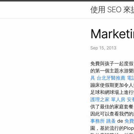
使用 SEO 
Marketi
Sep 15, 2013
免費與孩子一起度假
的第一個主題水游樂
具
台北牙醫推薦
電
蹦床使假期更加令
足球和網球場上進行
護理之家 單人房
安
供了最佳的家庭套
因此可以查看我們的建
事務所
跳蚤
de
免費
園，基於流行的Plo