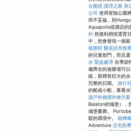
台胞證
護理之家 新
公司
使用冒險公園
而不妥協，則Hungu
Aquapolis或
科
然後利用按需育兒
中，您會發現一個家庭友
復療程
醫美診所推
的兒童部門，而且還
水 緊急處理
在季節
備齊全的遊樂場可以
統，那裡有巨大的水
完整的日期。
旅行
的船或小船，看看水獺
漫戶外婚禮外燴方
Balaton的城
城堡畫廊。 Port
鬆的環境中。
殺蟑
Adventure
北屯按