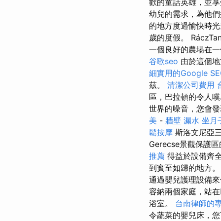
歡的童話英雄，並享
幼兒的需求，為他
的地方度過愉快時
歲的度假。 RáczTa
一個良好的農場在一
谷歌seo
由於這個地
細實用的Google 
茲。
清潔公司費用
區，巴拉頓的令人嘆
世界的噪音，您會發
美
-
牆壁 漏水
坐月
鬆按摩
斯洛文尼亞
Gerecse景觀
推薦
得益於設備齊全
到賓至如歸的地方。
通過嬰兒護理設備
容納兩個家庭，站在巴
浴室。
台南律師的
令蔬菜的嬰兒床，