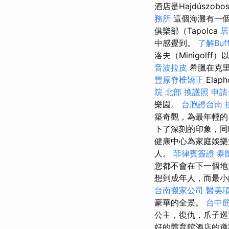
酒店是Hajdúszo
務所
這個海灘有一個
俱樂部（Tapolca
居
中感覺到。
了解Buf
洛夫（Minigol
音波拉皮
希臘在克里特島
豐原脊椎矯正
Ela
院 北部
換護照
申請
樂園。
台胞證台南
築奇觀，為最年輕
下了深刻的印象，同
健康中心為家庭娛樂
人。
菲律賓簽證
泰
您都不會在下一個
想到成年人，而最小
台南搬家公司
醫美
豪華的全景。
台中
公主，復仇，爪子巡邏
好的體育館酒店的邀