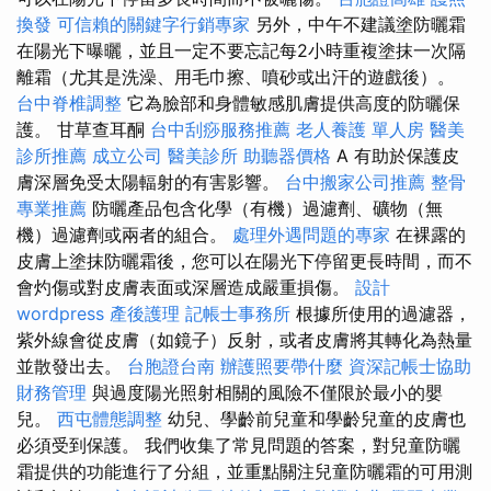
換發
可信賴的關鍵字行銷專家
另外，中午不建議塗防曬霜
在陽光下曝曬，並且一定不要忘記每2小時重複塗抹一次隔
離霜（尤其是洗澡、用毛巾擦、噴砂或出汗的遊戲後）。
台中脊椎調整
它為臉部和身體敏感肌膚​​提供高度的防曬保
護。 甘草查耳酮
台中刮痧服務推薦
老人養護 單人房
醫美
診所推薦
成立公司
醫美診所
助聽器價格
A 有助於保護皮
膚深層免受太陽輻射的有害影響。
台中搬家公司推薦
整骨
專業推薦
防曬產品包含化學（有機）過濾劑、礦物（無
機）過濾劑或兩者的組合。
處理外遇問題的專家
在裸露的
皮膚上塗抹防曬霜後，您可以在陽光下停留更長時間，而不
會灼傷或對皮膚表面或深層造成嚴重損傷。
設計
wordpress
產後護理
記帳士事務所
根據所使用的過濾器，
紫外線會從皮膚（如鏡子）反射，或者皮膚將其轉化為熱量
並散發出去。
台胞證台南
辦護照要帶什麼
資深記帳士協助
財務管理
與過度陽光照射相關的風險不僅限於最小的嬰
兒。
西屯體態調整
幼兒、學齡前兒童和學齡兒童的皮膚也
必須受到保護。 我們收集了常見問題的答案，對兒童防曬
霜提供的功能進行了分組，並重點關注兒童防曬霜的可用測