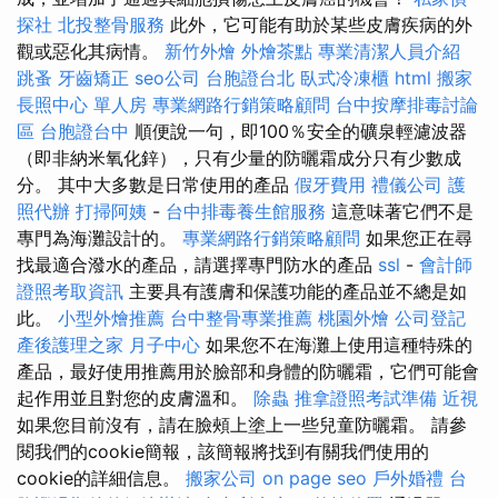
探社
北投整骨服務
此外，它可能有助於某些皮膚疾病的外
觀或惡化其病情。
新竹外燴
外燴茶點
專業清潔人員介紹
跳蚤
牙齒矯正
seo公司
台胞證台北
臥式冷凍櫃
html
搬家
長照中心 單人房
專業網路行銷策略顧問
台中按摩排毒討論
區
台胞證台中
順便說一句，即100％安全的礦泉輕濾波器
（即非納米氧化鋅），只有少量的防曬霜成分只有少數成
分。 其中大多數是日常使用的產品
假牙費用
禮儀公司
護
照代辦
打掃阿姨
-
台中排毒養生館服務
這意味著它們不是
專門為海灘設計的。
專業網路行銷策略顧問
如果您正在尋
找最適合潑水的產品，請選擇專門防水的產品
ssl
-
會計師
證照考取資訊
主要具有護膚和保護功能的產品並不總是如
此。
小型外燴推薦
台中整骨專業推薦
桃園外燴
公司登記
產後護理之家 月子中心
如果您不在海灘上使用這種特殊的
產品，最好使用推薦用於臉部和身體的防曬霜，它們可能會
起作用並且對您的皮膚溫和。
除蟲
推拿證照考試準備
近視
如果您目前沒有，請在臉頰上塗上一些兒童防曬霜。 請參
閱我們的cookie簡報，該簡報將找到有關我們使用的
cookie的詳細信息。
搬家公司
on page seo
戶外婚禮
台