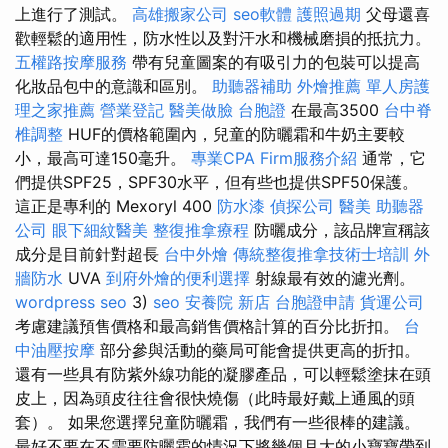
上進行了測試。
高雄搬家公司
seo軟體
護照過期
父母還喜
歡輕鬆的適用性，防水性以及對汗水和機械磨損的抵抗力。
五權路按摩服務
帶有兒童圖案的有吸引力的包裝可以提高
化妝品包中的意識和區別。
助聽器補助
外燴推薦
單人房護
理之家推薦
營業登記
醫美做臉
台胞證
在最高3500
台中脊
椎調整
HUF的價格範圍內，兒童的防曬霜和牛奶主要較
小，最高可達150毫升。
專業CPA Firm服務介紹
通常，它
們提供SPF25，SPF30水平，但有些也提供SPF50保護。
這正是專利的 Mexoryl 400
防水漆
偵探公司
醫美
助聽器
公司
眼下細紋醫美
整復推拿療程
防曬成分，該品牌宣稱該
成分是目前針對超長
台中外燴
傳統整復推拿技術士培訓
外
牆防水
UVA
到府外燴的便利選擇
射線最有效的濾光劑。
wordpress seo
3)
seo
安養院 新店
台胞證申請
貨運公司
考慮建議預售價格和最高銷售價格計算的百分比折扣。
台
中油壓按摩
部分參與活動的藥局可能會提供更高的折扣。
還有一些具有防紫外線功能的凝膠產品，可以輕鬆塗抹在頭
皮上，因為頭皮往往會很快燒傷（此時最好戴上通風的頭
套）。 如果您選擇兒童防曬霜，我們有一些很棒的建議。
最好不要在不需要防曬霜的情況下將幾個月大的小寶寶帶到