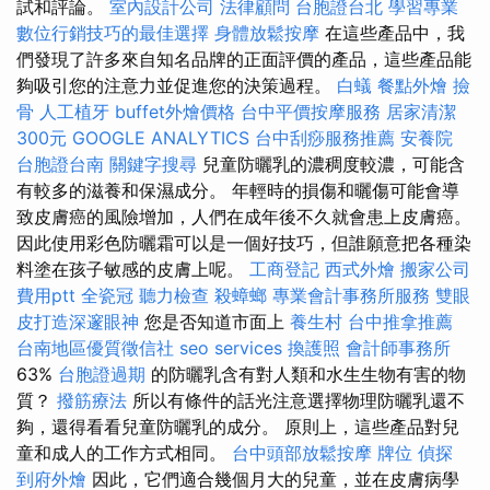
試和評論。
室內設計公司
法律顧問
台胞證台北
學習專業
數位行銷技巧的最佳選擇
身體放鬆按摩
在這些產品中，我
們發現了許多來自知名品牌的正面評價的產品，這些產品能
夠吸引您的注意力並促進您的決策過程。
白蟻
餐點外燴
撿
骨
人工植牙
buffet外燴價格
台中平價按摩服務
居家清潔
300元
GOOGLE ANALYTICS
台中刮痧服務推薦
安養院
台胞證台南
關鍵字搜尋
兒童防曬乳的濃稠度較濃，可能含
有較多的滋養和保濕成分。 年輕時的損傷和曬傷可能會導
致皮膚癌的風險增加，人們在成年後不久就會患上皮膚癌。
因此使用彩色防曬霜可以是一個好技巧，但誰願意把各種染
料塗在孩子敏感的皮膚上呢。
工商登記
西式外燴
搬家公司
費用ptt
全瓷冠
聽力檢查
殺蟑螂
專業會計事務所服務
雙眼
皮打造深邃眼神
您是否知道市面上
養生村
台中推拿推薦
台南地區優質徵信社
seo services
換護照
會計師事務所
63%
台胞證過期
的防曬乳含有對人類和水生生物有害的物
質？
撥筋療法
所以有條件的話光注意選擇物理防曬乳還不
夠，還得看看兒童防曬乳的成分。 原則上，這些產品對兒
童和成人的工作方式相同。
台中頭部放鬆按摩
牌位
偵探
到府外燴
因此，它們適合幾個月大的兒童，並在皮膚病學