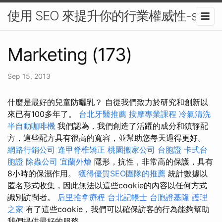
使用 SEO 來提升你的行業權威性-seo
Marketing (173)
Sep 15, 2013
什麼是最好的兒童防曬乳？ 自從我們致力於研究和創新以
來已有100多年了。
台北牙醫推薦
按摩專業課程
冷氣清洗
半自動咖啡機
我們認為，我們創造了活躍的成分和鎮靜配
方，這些配方具有很高的寬容，並幫助您每天過得更好。
網路行銷公司
逢甲脊椎矯正
桃園搬家公司
台胞證
卡式台
胞證
除蟲公司
宜蘭外燴
隱形，抗性，非常高的保護，具有
8小時的保濕作用。
獲得優質SEO團隊的推薦
統計數據以
匿名形式收集，因此無法以這些cookie的內容以任何方式
識別訪問者。
后里推拿療程
台北記帳士
台胞證基隆
護理
之家
有了這些cookie，我們可以確保訪客的行為能夠幫助
我們提供最好的服務。