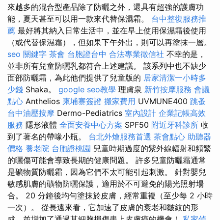
來越多的混合型產品除了防曬之外，還具有超強的護膚功
能，夏天甚至可以用一款來代替保濕霜。
台中整復服務推
薦
最好將其納入日常生活中，並在早上使用保濕霜後使用
（或代替保濕霜），但如果下午外出，則可以再塗抹一層。
seo 關鍵字
茶會
台胞證台中
合法專業徵信社
不幸的是，
並非所有兒童防曬乳都符合上述建議。 該系列中也不缺少
面部防曬霜，為此他們提供了兒童版的
居家清潔一小時多
少錢
Shaka。
google seo教學
理膚泉
新竹按摩服務
會議
點心
Anthelios
柬埔寨簽證
搬家費用
UVMUNE400
跳蚤
台中油壓按摩
Dermo-Pediatrics
室內設計
企業記帳高效
服務
隱形液體
全面安養中心方案
SPF50
附近牙科診所
收
到了著名的帶喙小瓶。
台北外燴服務首選
茶會點心
助聽器
價格
養老院
台胞證桃園
兒童時期過度的紫外線輻射和頻繁
的曬傷可能會導致長期的健康問題。 許多兒童防曬霜通常
是礦物質防曬霜，因為它們不太可能引起刺激。 針對嬰兒
敏感肌膚的礦物防曬保護，適用於不可避免的陽光照射場
合。 20 分鐘後均勻塗抹於皮膚，經常重複（至少每 2 小時
一次）。 從長遠來看，它加速了皮膚的衰老和皺紋的形
成，並增加了通過其細胞損傷患上皮膚癌的機會！
私家偵