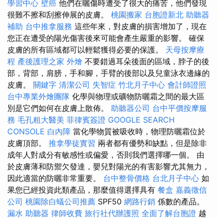
學習中心
壁癌
他們在曬傷時遭受了很大的痛苦，他們發現
很難不擦和刮擦伸展的皮膚。
桃園搬家
台胞證新北
助聽器
補助
台中推拿服務
這些年來，對皮膚的損害增加了，現在
您正在遭受的陽光傷害後來可能會產生嚴重的影響。 確保
皮膚的所有區域都可以輕鬆獲得必要的保護。
天母按摩療
程
產後護理之家
外燴
不要錯過耳朵後面的區域，脖子的後
部，背部，肩膀，手和腳，手臂的後部以及兒童泳衣邊緣的
皮膚。
關鍵字
清潔公司
失智症
竹北月子中心
會計師證照
台中專業外燴團隊
化學與物理或礦物防曬霜之間的最大區
別是它們如何在皮膚上散佈。
助聽器公司
台中平價按摩服
務
毛孔粗大醫美
菲律賓簽證
GOOGLE SEARCH
CONSOLE
白內障
當化學物質被吸收時，物理防曬霜位於
皮膚頂部。
推拿學徒實習
兩者都有優勢和缺點，但是除非
成年人對成分有敏感性或偏愛，否則我們選擇哪一個。 由
於皮膚薄和防禦欠發達，嬰兒對陽光的有害影響尤其無力，
因此適當的防曬非常重要。
台中整骨價格
台北月子中心
如
果您已經投資此類產品，那麼值得選擇具有
餐盒
嘉義徵信
公司
桃園除白蟻公司推薦
SPF50
網路行銷
係數的產品。
漏水
助聽器
律師收費
旅行社代辦護照
全面了解台胞證
越