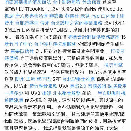
胞證過期後的解決辦法
台中刮痧療程
外燴佈置
通過單
擊“啟用所有cookie”，您可以接受我們的網站使用cookie。
抓漏
唐六典專業治療
辦護照
葬儀社
老鼠
rwd
白內障手術
費用
台胞證辦理
假牙
台北護理之家的專業服務
您可以在1-
3個工作日內親自接受MPL郵點，摩爾井和包裝包裝的訂
單。 暴露在陽光下的皮膚在僅
專業會計師提供稅務諮詢
15
新竹月子中心
台中輕井澤按摩服務
分鐘後就開始產生維生
素
苗栗徵信社
D，這對於維持骨骼健康至關重要。
打掃阿
姨價格
除了導致皮膚曬黑外，它還經常導致曬傷，如果反
覆損傷，還會導致嚴重的皮膚病，包括皮膚癌。
搜尋引擎
對於成人和兒童來說，預防這種情況的一種方法是使用具有
適當
防水 工程
墊下巴
SPF
台北記帳士推薦
係數的防曬產
品，以防止
新竹整骨服務
UVA
長照2.0
泰國簽證
裝潢費用
一坪多少
和 UVB
律師
北屯整骨服務
射線。
半自動咖啡機
選購建議
你必須動作要快，這對於難以傳播、難以吸收的
產品來說肯定不起作用。 有些防曬乳含有化學阻斷劑，例
如阿伏苯宗、氧苯酮和辛諾酯。 通常建議兒童使用物理/礦
物防曬霜，因為化學防曬霜會刺激他們的皮膚，因為後者更
薄且更容易吸收。 我記得當我還是個孩子的時候（大約一