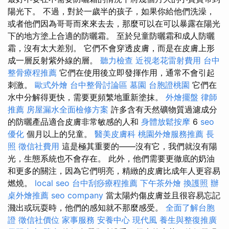
陽光下。 不過，對於一歲半的孩子，如果你給他們洗澡，
或者他們因為哥哥而來來去去，那麼可以在可以暴露在陽光
下的地方塗上合適的防曬霜。 至於兒童防曬霜和成人防曬
霜，沒有太大差別。 它們不會穿透皮膚，而是在皮膚上形
成一層反射紫外線的層。
聽力檢查
近視老花雷射費用
台中
整骨療程推薦
它們在使用後立即發揮作用，通常不會引起
刺激。
歐式外燴
台中整骨討論區
墓園
台胞證桃園
它們在
水中分解得更快，需要更頻繁地重新塗抹。
外燴擺盤
律師
推薦
房屋漏水全面檢修方案
許多含有天然礦物質過濾成分
的防曬產品適合皮膚非常敏感的人和
身體放鬆按摩
6
seo
優化
個月以上的兒童。
醫美皮膚科
桃園外燴服務推薦
長
照
徵信社費用
這是極其重要的——沒有它，我們就沒有陽
光，生態系統也不會存在。 此外，他們需要更徹底的奶油
和更多的關注，因為它們明亮，精緻的皮膚比成年人更容易
燃燒。
local seo
台中刮痧療程推薦
下午茶外燴
換護照
辦
桌外燴推薦
seo company
當太陽灼傷皮膚並且很容易忘記
濺出或玩耍時，他們的感知就不那麼感受。
全面了解台胞
證
徵信社價位
家事服務
安養中心
現代風
養生與整復推廣