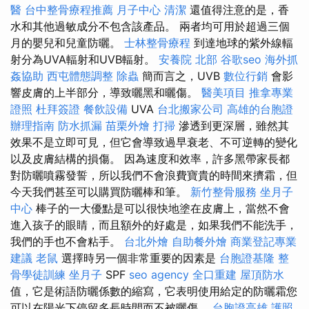
醫
台中整骨療程推薦
月子中心
清潔
還值得注意的是，香
水和其他過敏成分不包含該產品。 兩者均可用於超過三個
月的嬰兒和兒童防曬。
士林整骨療程
到達地球的紫外線輻
射分為UVA輻射和UVB輻射。
安養院 北部
谷歌seo
海外抓
姦協助
西屯體態調整
除蟲
簡而言之，UVB
數位行銷
會影
響皮膚的上半部分，導致曬黑和曬傷。
醫美項目
推拿專業
證照
杜拜簽證
餐飲設備
UVA
台北搬家公司
高雄的台胞證
辦理指南
防水抓漏
苗栗外燴
打掃
滲透到更深層，雖然其
效果不是立即可見，但它會導致過早衰老、不可逆轉的變化
以及皮膚結構的損傷。 因為速度和效率，許多黑帶家長都
對防曬噴霧發誓，所以我們不會浪費寶貴的時間來擠霜，但
今天我們甚至可以購買防曬棒和筆。
新竹整骨服務
坐月子
中心
棒子的一大優點是可以很快地塗在皮膚上，當然不會
進入孩子的眼睛，而且額外的好處是，如果我們不能洗手，
我們的手也不會粘手。
台北外燴
自助餐外燴
商業登記專業
建議
老鼠
選擇時另一個非常重要的因素是
台胞證基隆
整
骨學徒訓練
坐月子
SPF
seo agency
全口重建
屋頂防水
值，它是術語防曬係數的縮寫，它表明使用給定的防曬霜您
可以在陽光下停留多長時間而不被曬傷。
台胞證高雄
護照