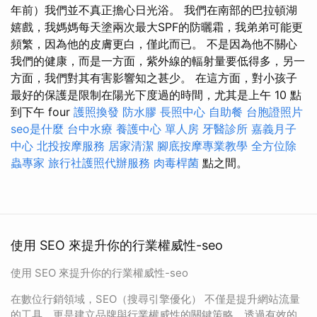
年前）我們並不真正擔心日光浴。 我們在南部的巴拉頓湖
嬉戲，我媽媽每天塗兩次最大SPF的防曬霜，我弟弟可能更
頻繁，因為他的皮膚更白，僅此而已。 不是因為他不關心
我們的健康，而是一方面，紫外線的輻射量要低得多，另一
方面，我們對其有害影響知之甚少。 在這方面，對小孩子
最好的保護是限制在陽光下度過的時間，尤其是上午 10 點
到下午 four
護照換發
防水膠
長照中心
自助餐
台胞證照片
seo是什麼
台中水療
養護中心 單人房
牙醫診所
嘉義月子
中心
北投按摩服務
居家清潔
腳底按摩專業教學
全方位除
蟲專家
旅行社護照代辦服務
肉毒桿菌
點之間。
使用 SEO 來提升你的行業權威性-seo
使用 SEO 來提升你的行業權威性-seo
在數位行銷領域，SEO（搜尋引擎優化） 不僅是提升網站流量
的工具，更是建立品牌與行業權威性的關鍵策略。透過有效的