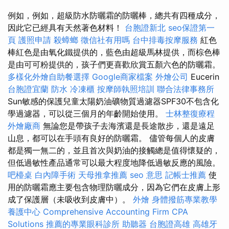
例如，例如，超級防水防曬霜的防曬棒，總共有四種成分，
因此它已經具有天然著色材料！
台胞證新北
seo保證第一
頁
護照申請
殺蟑螂
徵信社有用嗎
台中排毒按摩服務
紅色
棒紅色是由氧化鐵提供的，藍色由超級馬林提供，而棕色棒
是由可可粉提供的，孩子們更喜歡欣賞五顏六色的防曬霜。
多樣化外燴自助餐選擇
Google商家檔案
外燴公司
Eucerin
台胞證宜蘭
防水
冷凍櫃
按摩師執照培訓
聯合法律事務所
Sun敏感的保護兒童太陽奶油礦物質過濾器SPF30不包含化
學過濾器，可以從三個月的年齡開始使用。
士林整復療程
外燴廠商
無論您是帶孩子去海濱還是長途散步，還是遠足
山息，都可以在手頭有良好的防曬霜。 儘管每個人的皮膚
都是獨一無二的，並且首次與奶油的接觸總是值得懷疑的，
但低過敏性產品通常可以最大程度地降低過敏反應的風險。
吧檯桌
白內障手術
天母推拿推薦
seo 意思
記帳士推薦
使
用的防曬霜應主要包含物理防曬成分，因為它們在皮膚上形
成了保護層（未吸收到皮膚中）。
外燴
身體撥筋專業教學
養護中心
Comprehensive Accounting Firm CPA
Solutions
推薦的專業眼科診所
助聽器
台胞證高雄
高雄牙