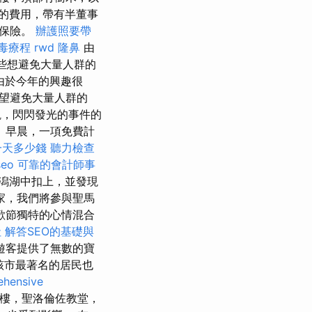
車的費用，帶有半董事
行保險。
辦護照要帶
毒療程
rwd
隆鼻
由
些想避免大量人群的
由於今年的興趣很
望避免大量人群的
觀，閃閃發光的事件的
 早晨，一項免費計
一天多少錢
聽力檢查
seo
可靠的會計師事
潟湖中扣上，並發現
家，我們將參與聖馬
歡節獨特的心情混合
社
解答SEO的基礎與
遊客提供了無數的寶
該市最著名的居民也
hensive
樓，聖洛倫佐教堂，