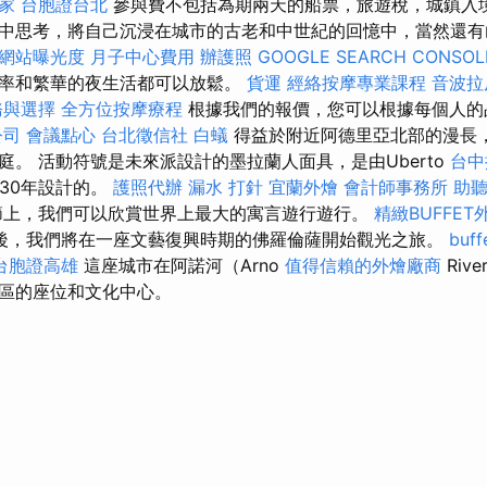
家
台胞證台北
參與費不包括為期兩天的船票，旅遊稅，城鎮入境
中思考，將自己沉浸在城市的古老和中世紀的回憶中，當然還
升網站曝光度
月子中心費用
辦護照
GOOGLE SEARCH CONSOL
率和繁華的夜生活都可以放鬆。
貨運
經絡按摩專業課程
音波拉
務與選擇
全方位按摩療程
根據我們的報價，您可以根據每個人的
公司
會議點心
台北徵信社
白蟻
得益於附近阿德里亞北部的漫長
庭。 活動符號是未來派設計的墨拉蘭人面具，是由Uberto
台中
930年設計的。
護照代辦
漏水 打針
宜蘭外燴
會計師事務所
助
節上，我們可以欣賞世界上最大的寓言遊行遊行。
精緻BUFFE
後，我們將在一座文藝復興時期的佛羅倫薩開始觀光之旅。
buf
台胞證高雄
這座城市在阿諾河（Arno
值得信賴的外燴廠商
Riv
區的座位和文化中心。