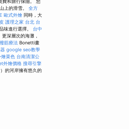
費和旅行保險。 您
有山上的滑雪。
全方
E
歐式外燴
同時，大
皮
護理之家 台北
台
品味進行選擇。
台中
，更深層次的海灘，
撥筋療法
Bonetti畫
聽器
google seo教學
T外燴菜色
台南清潔公
fet外燴價格
搜尋引擎
er）的河岸擁有悠久的