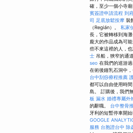
確，至少一個小寺
賓簽證申請流程
到
司
足底放鬆按摩
裝
（Regián）。
私家
長，它被轉移到海
龐大的作品成為可能
些不來這裡的人，
士
吊船，狹窄的通
seo
在我們的巡游過
在術後鐘乳石洞中，
台中刮痧療程推薦
都可以自由使用時間，從我
島。 訂購後，我們
板 漏水
婚禮專屬外
的辭職。
台中整骨
牙利的短暫停車開
GOOGLE ANALYTI
服務
台胞證台中
除