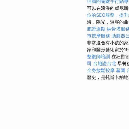
信賴的關鍵字行銷專
可以在浪漫的威尼斯
位的SEO服務，提
海，陽光，遊客的曲
胞證過期
納骨塔服
市按摩服務
助聽器
非常適合有小孩的家
家和圖形藝術家於1
整復師培訓
在狂歡
司
台胞證台北
早餐
全身放鬆按摩
墓園
歷史，是托斯卡納地