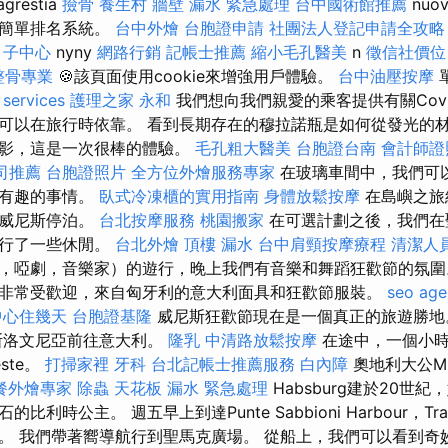
restia
撿骨
養生村
牆壁 漏水 緊急處理
台中國術館推薦
nu
的簡單排名系統。
台中外燴
台胞證申請
社團法人登記申請全攻略
月子中心
nyny
網路行銷
記帳士推薦
縮小毛孔醫美
n
徵信社價位
整骨專業
🍪該頁面使用cookie來增強用戶體驗。
台中油壓按摩
 services
護理之家 永和
我們想向我們親愛的乘客提供有關Covi
可以在旅行時依靠。 看到長期存在的穆拉諾瓶是如何從發光的
身影，這是一次很棒的體驗。
毛孔粗大醫美
台胞證台南
會計師證
司推薦
台胞證照片
全方位外燴服務專家
在玻璃車間中，我們可
多有趣的事情。
臥式冷凍櫃的實用指南
身體放鬆按摩
在島嶼之旅
的威尼斯停泊。
台北按摩服務
桃園搬家
在可選計劃之後，我們在
進行了一些休閒。
台北外燴
頂樓 漏水
台中肩頸按摩療程
清潔人
，啞劇，音樂家）的遊行，晚上我們有音樂和舞蹈狂歡節的氛圍
非常受歡迎，來自匈牙利的意大利面具和狂歡節服裝。
seo age
中心住幾天
台胞證基隆
威尼斯狂歡節現在是一個真正的旅遊勝
斯洛文尼亞前往意大利。
隆乳
中清路放鬆按摩
在途中，一個小時
este。
打掃家裡
牙科
台北記帳士推薦服務
白內障
奧地利大公Mi
餐外燴專家
除蟲
天花板 漏水 緊急處理
Habsburg建於20世紀，
利時公主。 週五早上到達Punte Sabbioni Harbour，Tra
。 我們帶著嚮導航行到聖馬克廣場。 從船上，我們可以看到奇