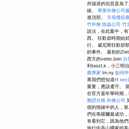
所描述的信息是為
線。
專業外燴公司
進頂部。
天母撥筋
竹外燴
除蟲公司
竹
說法，在此案中，有
西。 狂歡節時期始
行。 威尼斯狂歡節
的事件。 最初的Zlet
西方的velec.ben
台
利teszt.k，小三
薦專家
lm.ny
如何申
果我們想知道rt
se
重要，應該遵守。 
在官方嘉年華時期，
胞證台南
外燴公司
假的情緒中的人，第
們在蒂羅爾最成功
有看到它，因為他
旅行中高山國家的美