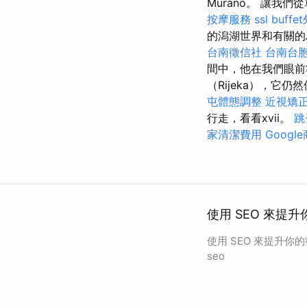
Murano。 讓我
按摩服務
ssl
buff
的潟湖世界和有關
台南徵信社
台南台
間中，他在我們眼前
（Rijeka），它
屯體態調整
近視矯
行走，看看xvii。
跳
家清潔費用
Googl
使用 SEO 來提升
使用 SEO 來提升你
seo