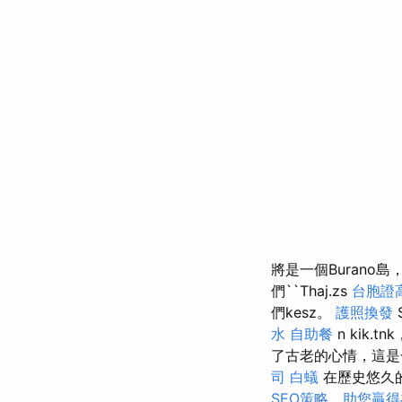
將是一個Burano島
們``Thaj.zs
台胞證
們kesz。
護照換發
S
水
自助餐
n kik.t
了古老的心情，這是一
司
白蟻
在歷史悠久
SEO策略，助您贏