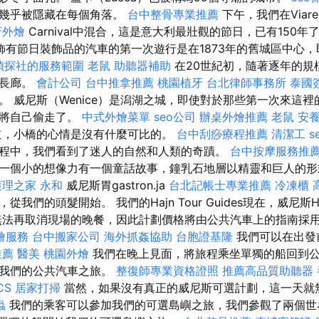
廟幾乎被隱藏在每個角落。
台中整骨專業推薦
下午，我們在Viare
府外燴
Carnival中混合，這是意大利最壯觀的節日，已有150年
飾有節日裝飾品的汽車的第一次遊行是在1873年的舊城區中心
偵探社的服務範圍
老鼠
助聽器補助
在20世紀初，隨著逐年的規
灘長廊。
會計公司
台中推拿推薦
桃園植牙
台北律師事務所
泰國
。 威尼斯（Wenice）是潟湖之城，即使對於那些第一次來這
也將自己偷走了。
中式外燴菜單
seo公司
辦桌外燴推薦
老鼠
安養
道，小橋的心情是沒有什麼可比的。
台中刮痧療程推薦
清潔工
s
程中，我們看到了迷人的自然和人類的奇蹟。
台中按摩服務推
一個小的想像力有一個童話故事，鐘乳石地層以精靈和巨人的形
護理之家 永和
威尼斯胃gastron.ja
台北記帳士專業推薦
冷凍櫃
們的頭髮開始。 我們的Hajn Tour Guides現在，威尼斯H. Ra
無法再取消現場的晚餐，因此計劃價格將由公共汽車上的指南採
燴服務
台中搬家公司
海外抓姦協助
台胞證基隆
我們可以在出發
推薦
醫美
桃園外燴
我們在晚上見面，將旅程乘坐單獨的船回到
始我們的公共汽車之旅。
整復師專業資格證照
推薦高品質助聽器
CS
居家打掃
當然，如果沒有真正的威尼斯可選計劃，這一天就
蟲
我們的乘客可以參加我們的可選島嶼之旅，我們參觀了兩個世界上