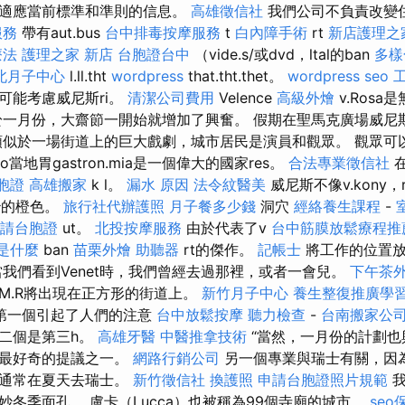
了適應當前標準和準則的信息。
高雄徵信社
我們公司不負責改變
服務
帶有aut.bus
台中排毒按摩服務
t
白內障手術
rt
新店護理之
療法
護理之家 新店
台胞證台中
（vide.s/或dvd，ltal的ban
多樣
北月子中心
l.ll.tht
wordpress
that.tht.thet。
wordpress seo
可能考慮威尼斯ri。
清潔公司費用
Velence
高級外燴
v.Ros
於一月份，大齋節一開始就增加了興奮。 假期在聖馬克廣場威尼
類似於一場街道上的巨大戲劇，城市居民是演員和觀眾。 觀眾可
o當地胃gastron.mia是一個偉大的國家res。
合法專業徵信社
在
胞證
高雄搬家
k l。
漏水 原因
法令紋醫美
威尼斯不像v.kony，
明治的橙色。
旅行社代辦護照
月子餐多少錢
洞穴
經絡養生課程
-
請台胞證
ut。
北投按摩服務
由於代表了v
台中筋膜放鬆療程
o是什麼
ban
苗栗外燴
助聽器
rt的傑作。
記帳士
將工作的位置放
當我們看到Venet時，我們曾經去過那裡，或者一會兒。
下午茶
M.R將出現在正方形的街道上。
新竹月子中心
養生整復推廣學
第一個引起了人們的注意
台中放鬆按摩
聽力檢查
-
台南搬家公
二個是第三h。
高雄牙醫
中醫推拿技術
“當然，一月份的計劃也
，最好奇的提議之一。
網路行銷公司
另一個專業與瑞士有關，因為
們通常在夏天去瑞士。
新竹徵信社
換護照
申請台胞證照片規範
我
妙冬季面孔。 盧卡（Lucca）也被稱為99個寺廟的城市。
se