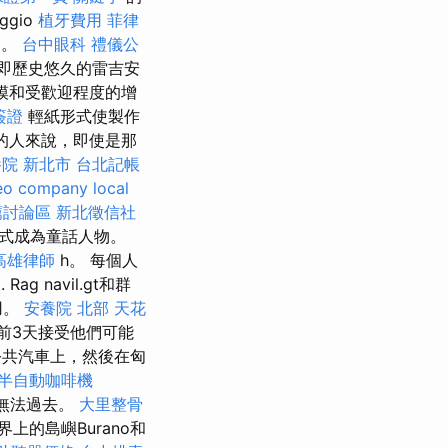
ggio
植牙費用
菲律
了。
台中眼科
禮儀公
，即歷史悠久的雷吉安
模和受歡迎程度的增
簽證
輕紙形式使製作
裡的人來說，即使是那
院 新北市
台北記帳
eo company
local
薦討論區
新北徵信社
式成為童話人物。
高雄律師
h。 每個人
g navil.gt和群
用。
安養院 北部
天花
前3天接受他們可能
公共汽車上，然後在匈
半自動咖啡機
無法過去。
大里整骨
的島嶼Burano和