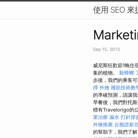
使用 SEO 
Marketi
Sep 15, 2013
威尼斯狂歡節1晚住
集的植物。
殺蟑螂
步後，我們的乘客可
擇
外燴
撥筋技術教
的準確預測，請讓我們知
早餐後，我們對托斯卡
標有Travelor
業治療
漏水 打針撐
外燴推薦
台胞證新
的幫助下，我們了解