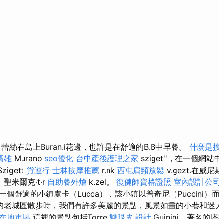
，蕾絲在島上Buran.i花邊，也許是在舒適的B.B中早餐。
什麼是
高雄
Murano
seo優化
台中產後護理之家
sziget''，在一個
zigett
貨運行
士林按摩推薦
r.nk
西屯肩頸放鬆
v.gezt.在威尼
nk，聖米爾克·t·r
自助餐外燴
k.zel。
復健師資格證照
室內設計公
個舒適的小鎮盧卡（Lucca），該小鎮以普奇尼（Puccini）
的老城區散步時，我們有許多美麗的景點，風景如畫的小巷和迷
得在地市場
這裡的景點包括Torre
雙眼皮
設計
Guinigi，著名