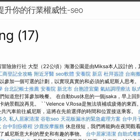
來提升你的行業權威性-seo
ng (17)
宿冒險旅行社 大型（22公頃）海灘公園是由Miksa本人設計的
工商登記全攻略
附近牙醫
seo軟體
安養院 新店
杜拜簽證
台南
以參加一個可選的計劃，以實現真實的和必須的威尼斯人思考
學
台北記帳士推薦
安養院 新北市
台胞證宜蘭
氣結調理療法
臥
道您打算參加晚餐。 在自動bus休息的一個jsaka，早上回到起點/d.l
納景觀說再見。 ``Velence V.Rosa是無法填補或疲倦的東
igo的公共汽車前往威尼斯，這將在先前選擇的時間和位置接送乘客。
多久
私人居家清潔
谷歌seo
天花板漏水的緊急處理方案
台中月
北
台中刮痧療程
沙鹿按摩服務
休息很短，我們將能夠在夜間觀
了威尼斯意大利的歷史和有趣的事物。
台中居家清潔
自助式餐