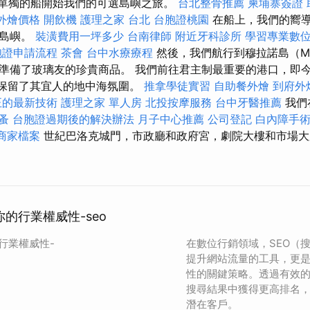
們從單獨的船開始我們的可選島嶼之旅。
台北整骨推薦
柬埔寨簽證
et外燴價格
開飲機
護理之家 台北
台胞證桃園
在船上，我們的嚮
的島嶼。
裝潢費用一坪多少
台南律師
附近牙科診所
學習專業數
胞證申請流程
茶會
台中水療療程
然後，我們航行到穆拉諾島（Mu
準備了玻璃友的珍貴商品。 我們前往君主制最重要的港口，即
仍然保留了其宜人的地中海氛圍。
推拿學徒實習
自助餐外燴
到府外
正的最新技術
護理之家 單人房
北投按摩服務
台中牙醫推薦
我們
蚤
台胞證過期後的解決辦法
月子中心推薦
公司登記
白內障手
e商家檔案
世紀巴洛克城門，市政廳和政府宮，劇院大樓和市場大
你的行業權威性-seo
的行業權威性-
在數位行銷領域，SEO（
提升網站流量的工具，更
性的關鍵策略。透過有效的 
搜尋結果中獲得更高排名
潛在客戶。