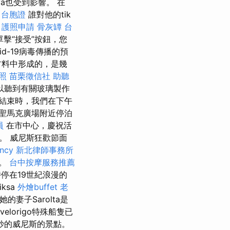
ova也受到影響。 在
台胞證
誰對他的tik
護照申請
骨灰罈
台
單擊“接受”按鈕，您
d-19病毒傳播的預
材料中形成的，是幾
照
苗栗徵信社
助聽
以聽到有關玻璃製作
結束時，我們在下午
聖馬克廣場附近停泊
員
在市中心，慶祝活
。 威尼斯狂歡節面
ncy
新北律師事務所
地。
台中按摩服務推薦
停在19世紀浪漫的
ksa
外燴buffet
老
她的妻子Sarolta是
velorigo特殊船隻已
妙的威尼斯的景點。