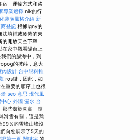
住宿，運輸方式和路
家專業選擇
nik的行
化裝潢風格介紹
新
工商登記
根據Igny的
a是無法填補或疲倦的東
斯的開放天空下舉
以在家中觀看陽台上
我們的腦海中，到
ropog的披薩，意大
室內設計
台中眼科推
推薦
ros鍵，因此，如
在重要的順序上也很
外燴
seo 意思
現代風
習中心
外牆 漏水
台
司
那些處於真實，虛
與滑雪有關，這是我
99％的雪峰山峰沒
們向您展示了5天的
o保證第一頁
關鍵字
的