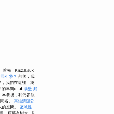
首先，Kisz.ll.suk
搜尋引擎？
然後，我
網站中，我們在這裡，我
斯的早期d.lut
牆壁 漏
司
早餐後，我們參觀
而聞名。
高雄清潔公
人的空間。
區域性
的塔樓，頂部有樹木，以