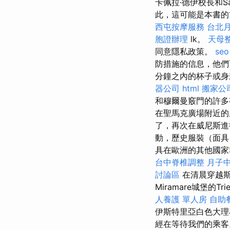
卡佩拉·德伊校長和Sag
此，這可能是本書
西屯按摩服務
台北
胞證辦理
lk。
天母
同意隱私政策。
seo
防措施的信息，他們
分鐘之內的杯子或
器公司
html
搬家公
和穆爾曼竅門的許
在聖馬克廣場附近
了，再次在威尼斯
動，歷史服裝（面具
具在歐洲的其他國家
台中脊椎調整
月子
討論區
在清晨穿越
Miramare城堡的Tri
人養護 單人房
自助
伊斯特里亞白色大理石的比
經在等待我們的乘客