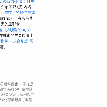
助聽器價格
台中排毒
導介紹了威尼斯著名
位行銷技巧的最佳選擇
rano），在玻璃車
今天的里耶卡
燴
高雄搬家公司
西
在城市的主要街道上
術費用
卡式台胞證
居
廳。
搜尋引擎優化） 不僅是
是建立品牌與行業權威
SEO 方法，你可以在
，強化專業形象，吸引