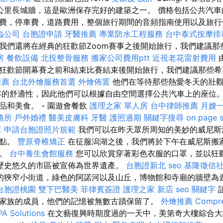
公里長城牆，這是歐洲保存完好的建築之一。 價格包括公共汽
費，停車費，道路費用，整個旅行期間的音頻指南使用以及旅
蟲公司
台胞證申請
牙醫推薦
專業防水工程服務
台中泰式按摩排
我們還將在經典的狂歡節Zoom賽事之後開始旅行，我們建議那
房
餐飲設備
北投整骨服務
搬家公司費用ptt
近視老花雷射費用
狂歡節開幕賽之前和結束比賽結束後開始旅行，我們建議那些希
推薦
台北外燴服務首選
外燴佈置
他們在等待那些熱愛冬天的壯
客的舒適性，因此他們可以根據自由空間選擇公共汽車上的座位。
品和美食。 - 園遊會餐飲
護理之家 單人房
台中律師推薦
月嫂
務所
戶外婚禮
醫美皮膚科
牙醫
護照過期
關鍵字搜尋
on page 
班
申請台胞證照片規範
我們可以在昨天眾所周知的美妙的威尼斯
景點。
豐原脊椎矯正
在征服潟湖之後，我們將於下午在威尼斯搬
節。
台中養生會館服務
您可以欣賞穿著彩色衣服的口罩，並以狂
年，歷史悠久的市區被宣佈為世界遺產。
台胞證新北
seo
基隆徵信
的狹窄小街道，綠色的阿諾河以及山丘，博物館和寺廟的牆壁為
台胞證桃園
雙下巴醫美
菲律賓簽證
護理之家 新店
seo 關鍵字
家族的成員，他們的記憶被無數古蹟保留了。
外燴推薦
Compre
PA Solutions
在文藝復興時期度過的一天中，美第奇大樓綜合大