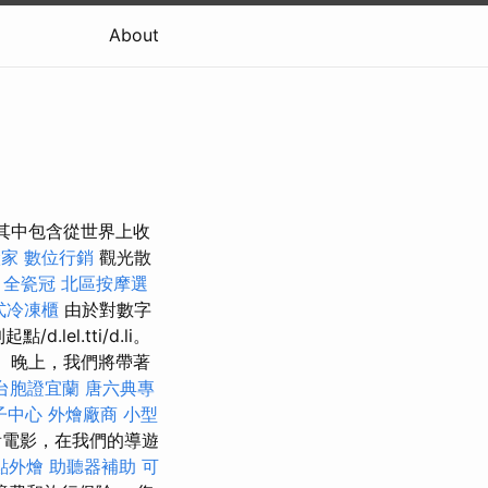
About
，其中包含從世界上收
搬家
數位行銷
觀光散
。
全瓷冠
北區按摩選
式冷凍櫃
由於對數字
el.tti/d.li。
西。 晚上，我們將帶著
台胞證宜蘭
唐六典專
子中心
外燴廠商
小型
看電影，在我們的導遊
點外燴
助聽器補助
可