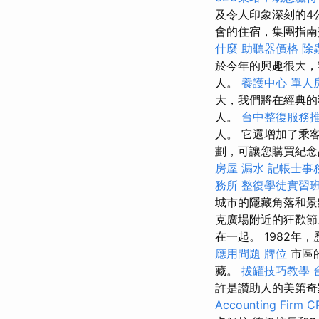
及令人印象深刻的4
會的住宿，集團指南
什麼
助聽器價格
除
於今年的興趣很大，
人。
養護中心 單人
大，我們將在經典的
人。
台中整復服務
人。 它還增加了乘
劃，可讓您購買紀念
房屋 漏水
記帳士事
務所
整復學徒實習
城市的隱藏角落和
克廣場附近的狂歡
在一起。 1982
應用問題
牌位
市區
藏。
拔罐技巧教學
許是讚助人的美第奇
Accounting Firm C