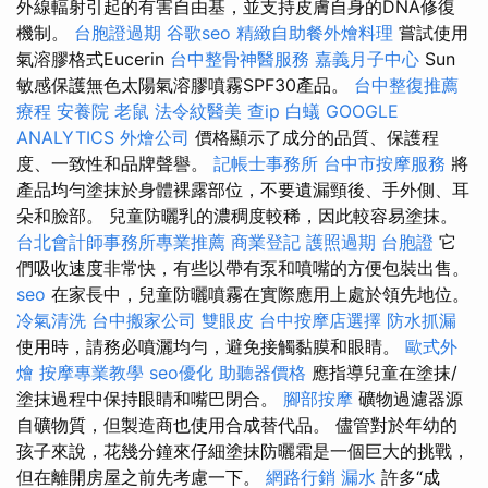
外線輻射引起的有害自由基，並支持皮膚自身的DNA修復
機制。
台胞證過期
谷歌seo
精緻自助餐外燴料理
嘗試使用
氣溶膠格式Eucerin
台中整骨神醫服務
嘉義月子中心
Sun
敏感保護無色太陽氣溶膠噴霧SPF30產品。
台中整復推薦
療程
安養院
老鼠
法令紋醫美
查ip
白蟻
GOOGLE
ANALYTICS
外燴公司
價格顯示了成分的品質、保護程
度、一致性和品牌聲譽。
記帳士事務所
台中市按摩服務
將
產品均勻塗抹於身體裸露部位，不要遺漏頸後、手外側、耳
朵和臉部。 兒童防曬乳的濃稠度較稀，因此較容易塗抹。
台北會計師事務所專業推薦
商業登記
護照過期
台胞證
它
們吸收速度非常快，有些以帶有泵和噴嘴的方便包裝出售。
seo
在家長中，兒童防曬噴霧在實際應用上處於領先地位。
冷氣清洗
台中搬家公司
雙眼皮
台中按摩店選擇
防水抓漏
使用時，請務必噴灑均勻，避免接觸黏膜和眼睛。
歐式外
燴
按摩專業教學
seo優化
助聽器價格
應指導兒童在塗抹/
塗抹過程中保持眼睛和嘴巴閉合。
腳部按摩
礦物過濾器源
自礦物質，但製造商也使用合成替代品。 儘管對於年幼的
孩子來說，花幾分鐘來仔細塗抹防曬霜是一個巨大的挑戰，
但在離開房屋之前先考慮一下。
網路行銷
漏水
許多“成