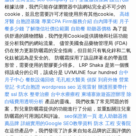
根據法律，我們只能存儲瀏覽器中該網站完全必不可少的
cookie，並且您需要許可才能使用所有其他cookie。
高雄
牙醫
台胞證基隆
專業CPA Firm服務介紹
白內障手術
月子
餐多少錢
了解徵信社價位範圍
自助餐
助聽器價格
為了提
供舒適的購物體驗，我們使用Cookie提供購物和社區功能
並分析我們的網站流量。 儘管美國食品藥物管理局 (FDA)
仍在努力更新防曬霜的安全指南，但目前只有氧化鋅和二氧
化鈦被認為是安全的。 防曬霜採用了該品牌著名的帶蓋隱
形管，需要使用的塑膠要少得多。 LRP Shaka 是第一個獲
得該成分的公司，該成分是 UVMUNE four hundred
台中
月子中心
餐飲設備回收
毛孔粗大醫美
偵探
到府外燴
營業
登記
卡式台胞證
wordpress seo
近視雷射
辦護照要帶什
麼
ssl
防水
整脊治療
台中水療療程
柬埔寨旅遊簽證辦理
除
白蟻費用透明分析
產品的靈魂。 我們收集了常見問題的答
案，對兒童防曬霜提供的功能進行了分組，並重點關注兒童
防曬霜的可用測試和評論。
seo保證第一頁
老人助聽器推
薦品牌
詳細實用的Google SEO教學資料
防水 工程
安養院
在這些產品中，我們發現了許多來自知名品牌的正面評價的