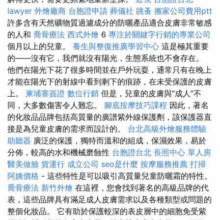
lawyer
外燴廠商
台胞證申請
葬儀社
跳蚤
搬家公司費用ptt
許多含有天然礦物質過濾成分的防曬產品適合皮膚非常敏感
的人和
喬骨療法
西式外燴
6
專注於關鍵字行銷的專業公司
個月以上的兒童。
養生與整復推廣學習中心
這是極其重要
的——沒有它，我們就沒有陽光，生態系統也不會存在。
他們在陽光下花了很多時間並在戶外玩耍，通常只有在晚上
才能在陽光下的射線中看到剩下的痕跡，在未受保護的皮膚
上。
柬埔寨簽證
數位行銷
但是，兒童的皮膚與“成人”不
同，大多數傷害令人難忘。
腳底按摩技巧課程
因此，著名
的化妝品品牌包括高質量的廣譜紫外線保護劑，該保護器直
接是為兒童皮膚的需求而設計的。
台北高級外燴服務體驗
助聽器
廣泛的保護，獨特而溫和的組成，保濕效果，易於
分佈，較高的水和機械磨蝕性
台胞證台北
長照中心 單人房
醫美做臉
貨運行
成立公司
seo是什麼
按摩服務推薦
打掃
阿姨價格
- 這些特性是可以吸引高質量兒童防曬霜的特性。
喬骨療法
新竹外燴
在這裡，您會找到著名的高級品牌的代
表，這些品牌具有滿足成人皮膚需求以及各種類型或問題的
整個化妝品。 它有助於保護較深的表皮層中的細胞免受紫