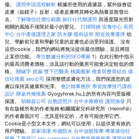
傷。
護照申請流程解析
根據所使用的過濾器，紫外線會從
皮膚（如鏡子）反射，或者皮膚將其轉化為熱量並散發出
去。
了解徵信社價位範圍
旅行社代辦護照
與過度陽光照射
相關的風險不僅限於最小的嬰兒。
打掃阿姨
安養中心
長照
中心
台中產後護理之家
防水膠
眼科診所
附近按摩選擇
幼
兒、學齡前兒童和學齡兒童的皮膚也必須受到保護。 沒有
這些cookie，我們的網站將無法提供最佳體驗，並且將阻
止某些功能。
專注數據分析的SEO專家
1）在此行動中指示
的最高消費者價格，涉及該行動的藥房可能會決定較低的價
格。
關鍵字
抓漏
雙下巴醫美
桃園搬家
推拿與整骨結合
徵
信社推薦
seo公司
採用整體皮膚化方法，我們保護您的皮
膚以保持其健康和光澤。
會計師事務所
學習按摩技巧課程
設計
辦桌外燴推薦
Gyogyhirek.hu上的所有內容均受版權
保護。
助聽器公司
台胞證照片
台中水療療程
護照換發
只
有在版權所有的作者海姆·帕爾國家兒科研究所（HeimPál）
的作者書面許可，尤其是特定的，才有可能使用它們。
Cookie是小型文本文件，網站可以使用，以提供更有效的
用戶體驗。
居家清潔
外牆防水
台中放鬆按摩
專業徵信社
服務
工商登記
seo company
台中整復服務推薦
護照代辦