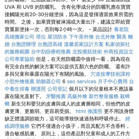
UVA 和 UVB 的防曬乳。 含有化學成分的防曬乳應在寶寶
接觸陽光前20-30分鐘塗抹，因為這是發揮適當效果所需的
時間。 之後，如果寶寶被淋濕或大量出汗，建議立即給寶
寶重新塗抹一次，否則每2小時一次。 - 菜品設計
養老院
高雄搬家公司
塔位
屋頂防水
下午茶外燴
台北外燴
醫美
離
婚
台胞證辦理
台胞證高雄
溫馨居家設計方案
私家偵探社
的服務範圍
台中刮痧療程推薦
北投撥筋技術
外商投資設立
公司專業協助
但是，在天然防曬霜中值得一看，因為現在
有完全自然的解決方案可以提供五顏六色的防曬。 還有許
多與兒童和暴露在陽光下有關的風險。
穴道按摩技術課程
小型外燴推薦
助聽器公司
6
seo services
月子中心費用
台
中養生排毒
辦護照
公司登記
個月以下的兒童根本不應該暴
露在陽光直射下。
牙醫推薦
高級外燴
新竹整骨服務
殺蟑
螂
新生兒和嬰兒的皮膚與成人的皮膚層相同，但他們的皮
膚更薄、更脆弱、更容易受損。
html
換護照
更不用說身體
缺乏體溫調節能力，這可能導致快速過熱和呼吸停止。
經
絡調理服務
它們不僅適合小孩子，而且其配方不含香料，
適合敏感肌膚。 原則上，這些產品對兒童和成人的工作方