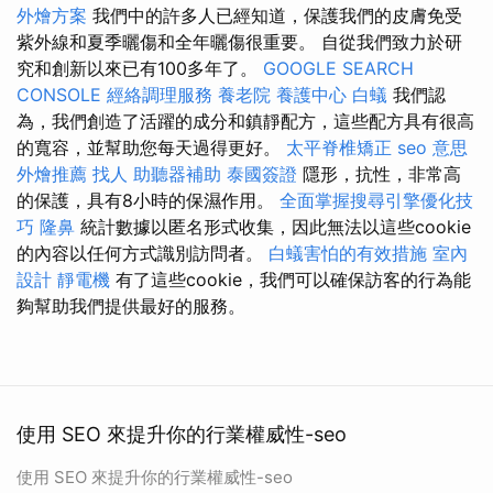
外燴方案
我們中的許多人已經知道，保護我們的皮膚免受
紫外線和夏季曬傷和全年曬傷很重要。 自從我們致力於研
究和創新以來已有100多年了。
GOOGLE SEARCH
CONSOLE
經絡調理服務
養老院
養護中心
白蟻
我們認
為，我們創造了活躍的成分和鎮靜配方，這些配方具有很高
的寬容，並幫助您每天過得更好。
太平脊椎矯正
seo 意思
外燴推薦
找人
助聽器補助
泰國簽證
隱形，抗性，非常高
的保護，具有8小時的保濕作用。
全面掌握搜尋引擎優化技
巧
隆鼻
統計數據以匿名形式收集，因此無法以這些cookie
的內容以任何方式識別訪問者。
白蟻害怕的有效措施
室內
設計
靜電機
有了這些cookie，我們可以確保訪客的行為能
夠幫助我們提供最好的服務。
使用 SEO 來提升你的行業權威性-seo
使用 SEO 來提升你的行業權威性-seo