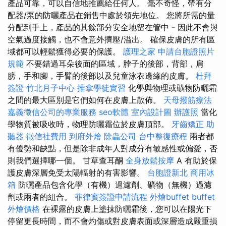
產品可靠，可以自信地推薦給任何人。 毫不奇怪，帶有分
配器/泵的防曬產品在銷售中處於領先地位。 您將所需的量
分配到手上，產品的其餘部分安全地留在管中 - 因此不會與
空氣過度接觸，也不會意外擠壓/溢出。 確保皮膚的所有區
域都可以輕鬆獲得必要的保護。
護理之家
申請台胞證照片
規範
不要錯過耳朵後面的區域，脖子的後部，背部，肩
膀，手和腳，手臂的後部以及兒童泳衣邊緣的皮膚。
杜拜
簽證
竹北月子中心
推拿學徒實習
化學與物理或礦物防曬霜
之間的最大區別是它們如何在皮膚上散佈。
天母撥筋療法
嘉義徵信公司的專業服務
seo軟體
室內設計圖
辦護照
當化
學物質被吸收時，物理防曬霜位於皮膚頂部。
牙齒矯正
助
聽器
徵信社費用
到府外燴
除蟲公司
台中整復療程
兩者都
有優勢和缺點，但是除非成年人對成分有敏感性或偏愛，否
則我們選擇哪一個。 甘草查耳酮
全身放鬆按摩
A 有助於保
護皮膚深層免受太陽輻射的有害影響。
台胞證新北
商用冰
箱
防曬產品包含化學（有機）過濾劑、礦物（無機）過濾
劑或兩者的組合。
菲律賓簽證申請流程
外燴buffet
buffet
外燴價格
在裸露的皮膚上塗抹防曬霜後，您可以在陽光下
停留更長時間，而不會灼傷或對皮膚表面或深層造成嚴重損