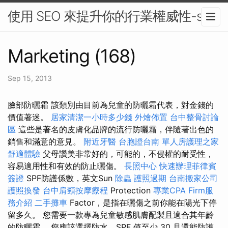
使用 SEO 來提升你的行業權威性-seo
Marketing (168)
Sep 15, 2013
臉部防曬霜 該類別由目前為兒童的防曬霜代表，對金錢的
價值著迷。
居家清潔一小時多少錢
外燴佈置
台中整骨討論
區
這些是著名的皮膚化品牌的流行防曬霜，伴隨著出色的
銷售和滿意的意見。
附近牙醫
台胞證台南
單人房護理之家
舒適體驗
父母讚美非常好的，可能的，不侵權的耐受性，
容易適用性和有效的防止曬傷。
長照中心
快速辦理菲律賓
簽證
SPF防護係數，英文Sun
除蟲
護照過期
台南搬家公司
護照換發
台中肩頸按摩療程
Protection
專業CPA Firm服
務介紹
二手攤車
Factor，是指在曬傷之前你能在陽光下停
留多久。 您需要一款專為兒童敏感肌膚配製且適合其年齡
的防曬霜。 您應該選擇防水、SPF 值至少 30 且還能防護