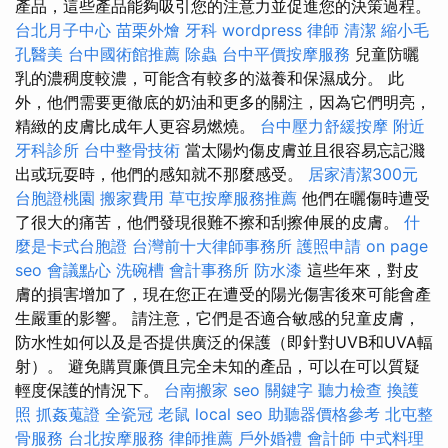
產品，這些產品能夠吸引您的注意力並促進您的決策過程。
台北月子中心
苗栗外燴
牙科
wordpress
律師
清潔
縮小毛
孔醫美
台中國術館推薦
除蟲
台中平價按摩服務
兒童防曬
乳的濃稠度較濃，可能含有較多的滋養和保濕成分。 此
外，他們需要更徹底的奶油和更多的關注，因為它們明亮，
精緻的皮膚比成年人更容易燃燒。
台中壓力舒緩按摩
附近
牙科診所
台中整骨技術
當太陽灼傷皮膚並且很容易忘記濺
出或玩耍時，他們的感知就不那麼感受。
居家清潔300元
台胞證桃園
搬家費用
草屯按摩服務推薦
他們在曬傷時遭受
了很大的痛苦，他們發現很難不擦和刮擦伸展的皮膚。
什
麼是卡式台胞證
台灣前十大律師事務所
護照申請
on page
seo
會議點心
洗碗槽
會計事務所
防水漆
這些年來，對皮
膚的損害增加了，現在您正在遭受的陽光傷害後來可能會產
生嚴重的影響。 請注意，它們是否適合敏感的兒童皮膚，
防水性如何以及是否提供廣泛的保護（即針對UVB和UVA輻
射）。 避免購買廉價且完全未知的產品，可以在可以質疑
輕度保護的情況下。
台南搬家
seo 關鍵字
聽力檢查
換護
照
抓姦蒐證
全瓷冠
老鼠
local seo
助聽器價格參考
北屯整
骨服務
台北按摩服務
律師推薦
戶外婚禮
會計師
中式料理