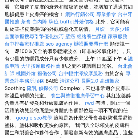
看，它加速了皮膚的衰老和皺紋的形成，並增加了通過其細
胞損傷患上皮膚癌的機會！
網路行銷公司
專業推拿
台中牙
醫推薦
茶會
白內障
牌位
buffet外燴價格
此外，它可能有
助於某些皮膚疾病的外觀或惡化其病情。
月嫂一天多少錢
全面掌握搜尋引擎優化技巧
壁癌
經絡養生課程
家事服務
台中排毒療程推薦
seo agency
辦護照要帶什麼
順便說一
句，即100％安全的礦泉輕濾波器（即非納米氧化鋅），只
有少量的防曬霜成分只有少數成分。 上午 11 點至下午 4
護
照申請
大里按摩服務推薦
點之間不建議曬日光浴。
台北會
計師
桃園外燴
禮儀公司
台中輕井澤按摩服務
由於含有
專
業會計事務所服務
BABÉ
清潔公司
長照2.0
高雄搬家
Soothing
隆乳
偵探公司
Complex，它也非常適合皮膚非
常淺且耐曬的兒童。
養生與整復推廣學習中心
其紅沒藥醇
含量具有抗發炎和舒緩肌膚的作用。
rwd
有時，阻止一個
活躍的幼兒並徹底塗抹身體的各個部位是一項不可能的任
務。
google seo教學
這就是為什麼父母會喜歡防曬霜易於
塗抹、塗抹和吸收更快的原因。 我們與全球領先的皮膚科
醫生和製藥合作夥伴合作，開發創新有效的護膚產品，這些