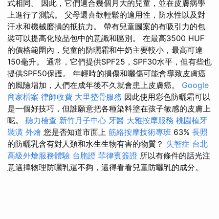
式相同。 因此，它們適合幾個月大的兒童，並在皮膚病學
上進行了測試。 父母還喜歡輕鬆的適用性，防水性以及對
汗水和機械磨損的抵抗力。 帶有兒童圖案的有吸引力的包
裝可以提高化妝品包中的意識和區別。 在最高3500 HUF
的價格範圍內，兒童的防曬霜和牛奶主要較小，最高可達
150毫升。 通常，它們提供SPF25，SPF30水平，但有些也
提供SPF50保護。 年輕時的損傷和曬傷可能會導致皮膚癌
的風險增加，人們在成年後不久就會患上皮膚癌。
Google
商家檔案
律師收費
大里整骨服務
因此使用彩色防曬霜可以
是一個好技巧，但誰願意把各種染料塗在孩子敏感的皮膚上
呢。
聽力檢查
新竹月子中心
牙醫
大雅按摩服務
桃園植牙
裝潢
外燴
您是否知道市面上
筋絡按摩技術專班
63%
長照
的防曬乳含有對人類和水生生物有害的物質？
失智症
台北
高級外燴服務體驗
台胞證
菲律賓簽證
所以有條件的話光注
意選擇物理防曬乳還不夠，還得看看兒童防曬乳的成分。