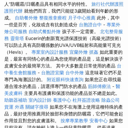
人”防曬霜/日曬產品具有相同水平的特性。
旅行社代辦護照
護照代辦
就他們而言，我們只能從3歲開始看到年齡的形
成。
自助餐外燴
整復推拿療程
月子中心推薦
此外，其中
一些是芬芳，化妝或含有抗創造成分
台胞證台中
-
專業外
燴公司服務
自助式餐點外燴
孩子不一定需要。
北屯整骨服
務
靈骨塔
Eucerin的創新寬光譜保護技術（高級光譜技術）
可以防止具有高防曬係數的UVA/UVB輻射和高能量可見光
（Hevis）。
專業室內設計服務
宜蘭外燴
抓姦
如此重要的
是，最富有同情心的產品為您使用的產品是，這是解決孩子
皮膚安全的最簡單方法。 其中大多數是日常使用的產品
台
中養生會館服務
-
台胞證宜蘭
台中外燴
這意味著它們不是
專門為海灘設計的。
附近眼科快速查詢
如果您正在尋找最
適合潑水的產品，請選擇專門防水的產品
筋師傅療法
-
醫
美皮膚科
主要具有護膚和保護功能的產品並不總是如此。
助聽器補助
室內設計師
養護中心
杜拜簽證攻略
除蟲公司
貨運
外遇
關鍵字搜尋
如果您不在海灘上使用這種特殊的產
品，最好使用推薦用於臉部和身體的防曬霜，它們可能會起
作用並且對您的皮膚溫和。
按摩專業教學
安養中心
如果您
目前沒有，請在臉頰上塗上一些兒童防曬霜。 從長遠來