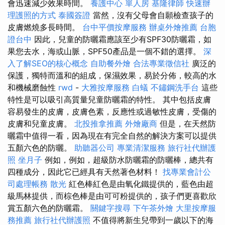
會迅速減少效果時間。
養護中心 單人房
基隆律師
快速辦
理護照的方式
泰國簽證
當然，沒有父母會自願檢查孩子的
皮膚燃燒多長時間。
台中平價按摩服務
辦桌外燴推薦
台胞
證台中
因此，兒童的防曬霜應該至少有SPF30防曬霜，如
果您去水，海或山脈，SPF50產品是一個不錯的選擇。
深
入了解SEO的核心概念
自助餐外燴
合法專業徵信社
廣泛的
保護，獨特而溫和的組成，保濕效果，易於分佈，較高的水
和機械磨蝕性
rwd
-
大雅按摩服務
白蟻
不鏽鋼洗手台
這些
特性是可以吸引高質量兒童防曬霜的特性。 其中包括皮膚
容易發生的皮膚，皮膚色素，反應性或過敏性皮膚，受傷的
皮膚和兒童皮膚。
北投推拿推薦
外燴廠商
但是，在天然防
曬霜中值得一看，因為現在有完全自然的解決方案可以提供
五顏六色的防曬。
助聽器公司
專業清潔服務
旅行社代辦護
照
坐月子
例如，例如，超級防水防曬霜的防曬棒，總共有
四種成分，因此它已經具有天然著色材料！
找專業會計公
司處理帳務
散光
紅色棒紅色是由氧化鐵提供的，藍色由超
級馬林提供，而棕色棒是由可可粉提供的，孩子們更喜歡欣
賞五顏六色的防曬霜。
關鍵字搜尋
下午茶外燴
大里按摩服
務推薦
旅行社代辦護照
不值得將新生兒帶到一歲以下的海