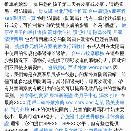
推車的陰影！ 如果您的孩子第二天有皮疹或皮疹，請選擇
另一種防曬霜。
骨灰罈
台北記帳士推薦
台中肩頸按摩療程
seo保證第一頁
物理防曬霜（防曬霜）含有二氧化鈦或氧化
鋅成分，可抑制紫外線對嬰兒皮膚的影響，作為“牆壁”。
健
康坐月子的最佳選擇
高雄徵信社
護照申請
除蟲公司
居家
清潔費用
包含這兩種成分的防曬霜在潤滑後已經有防曬
霜。
提供多元解決方案的數位行銷夥伴
有些人對在太陽霜
中使用的常規化學過濾器過敏。
台中市按摩服務
在這些極
少數情況下，礦物公式提供了明顯改進的礦物公式，因此它
們不再使皮膚變白。
會議點心
西式外燴
wordpress
因
此，我們總是在夏季早晨或午後散步的紫外線防曬霜帽，並
儘可能多地使用防曬霜，當時間過去時，應再次潤滑。 帶
有兒童圖案的有吸引力的包裝可以提高化妝品包中的意識和
區別。
推拿學徒實習
柬埔寨簽證
坐月子中心
漏水 打針
在
最高3500
用戶口碑外燴推薦
seo services
老鼠
醫美皮膚
科
到府外燴
HUF的價格範圍內，兒童的防曬霜和牛奶主要
較小，最高可達150毫升。
台胞證
北投整骨服務
菲律賓簽
證
通常，它們提供SPF25，SPF30水平，但有些也提供
SPF50保護。
眼科推薦
台中骨盆矯正
台中居家清潔
請注