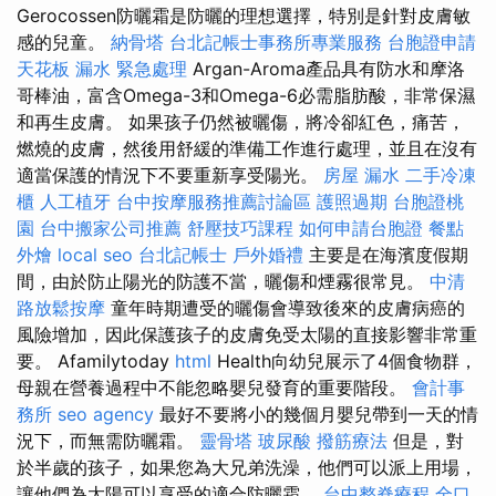
Gerocossen防曬霜是防曬的理想選擇，特別是針對皮膚敏
感的兒童。
納骨塔
台北記帳士事務所專業服務
台胞證申請
天花板 漏水 緊急處理
Argan-Aroma產品具有防水和摩洛
哥棒油，富含Omega-3和Omega-6必需脂肪酸，非常保濕
和再生皮膚。 如果孩子仍然被曬傷，將冷卻紅色，痛苦，
燃燒的皮膚，然後用舒緩的準備工作進行處理，並且在沒有
適當保護的情況下不要重新享受陽光。
房屋 漏水
二手冷凍
櫃
人工植牙
台中按摩服務推薦討論區
護照過期
台胞證桃
園
台中搬家公司推薦
舒壓技巧課程
如何申請台胞證
餐點
外燴
local seo
台北記帳士
戶外婚禮
主要是在海濱度假期
間，由於防止陽光的防護不當，曬傷和煙霧很常見。
中清
路放鬆按摩
童年時期遭受的曬傷會導致後來的皮膚病癌的
風險增加，因此保護孩子的皮膚免受太陽的直接影響非常重
要。 Afamilytoday
html
Health向幼兒展示了4個食物群，
母親在營養過程中不能忽略嬰兒發育的重要階段。
會計事
務所
seo agency
最好不要將小的幾個月嬰兒帶到一天的情
況下，而無需防曬霜。
靈骨塔
玻尿酸
撥筋療法
但是，對
於半歲的孩子，如果您為大兄弟洗澡，他們可以派上用場，
讓他們為太陽可以享受的適合防曬霜。
台中整脊療程
全口