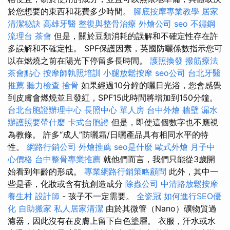
於您想要的東西和花費多少時間。
腳底按摩專業教學
居家
清潔秘訣
高雄牙醫
整復與整骨治療
外燴公司
seo
不鏽鋼
流理台
茶會
但是，關於豆類消耗的誤解和不確定性存在許
多誤解和不確定性。 SPF保護因素，英國防曬係數指示您可
以在燃燒之前在陽光下停留多長時間。
護照換發
撥筋療法
茶會點心
按摩師執照培訓
小腿放鬆按摩
seo公司
台北牙醫
推薦
聽力檢查
撿骨
如果經過10分鐘的曬日光浴，您會感覺
到皮膚會燃燒並且發紅，SPF15此時間將增加到150分鐘。
台北台胞證辦理中心
長照中心 單人房
台中外燴
牆壁 漏水
辦護照要帶什麼
卡式台胞證
但是，即使這個數字也不應視
為教條。 許多“成人”防曬霜/日曬產品具有相同水平的特
性。
網路行銷公司
外燴推薦
seo是什麼
歐式外燴
月子中
心價格
台中整骨專業推薦
就他們而言，我們只能從3歲開
始看到年齡的形成。
專業網路行銷策略顧問
此外，其中一
些是香，化妝或含有抗創造成分
除蟲公司
中清路放鬆按摩
養生村
設計師
- 孩子不一定需要。
全瓷冠
如何進行SEO優
化
自助搬家
私人居家清潔
由於其微管（Nano）礦物質過
濾器，因此沒有在皮膚上留下白色塗層。 衣服，汗水或水