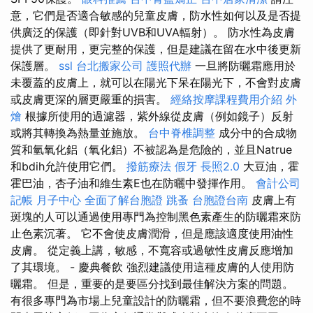
意，它們是否適合敏感的兒童皮膚，防水性如何以及是否提
供廣泛的保護（即針對UVB和UVA輻射）。 防水性為皮膚
提供了更耐用，更完整的保護，但是建議在留在水中後更新
保護層。
ssl
台北搬家公司
護照代辦
一旦將防曬霜應用於
未覆蓋的皮膚上，就可以在陽光下呆在陽光下，不會對皮膚
或皮膚更深的層更嚴重的損害。
經絡按摩課程費用介紹
外
燴
根據所使用的過濾器，紫外線從皮膚（例如鏡子）反射
或將其轉換為熱量並施放。
台中脊椎調整
成分中的合成物
質和氫氧化鋁（氧化鋁）不被認為是危險的，並且Natrue
和bdih允許使用它們。
撥筋療法
假牙
長照2.0
大豆油，霍
霍巴油，杏子油和維生素E也在防曬中發揮作用。
會計公司
記帳
月子中心
全面了解台胞證
跳蚤
台胞證台南
皮膚上有
斑塊的人可以通過使用專門為控制黑色素產生的防曬霜來防
止色素沉著。 它不會使皮膚潤滑，但是應該適度使用油性
皮膚。 從定義上講，敏感，不寬容或過敏性皮膚反應增加
了其環境。 - 慶典餐飲 強烈建議使用這種皮膚的人使用防
曬霜。 但是，重要的是要區分找到最佳解決方案的問題。
有很多專門為市場上兒童設計的防曬霜，但不要浪費您的時