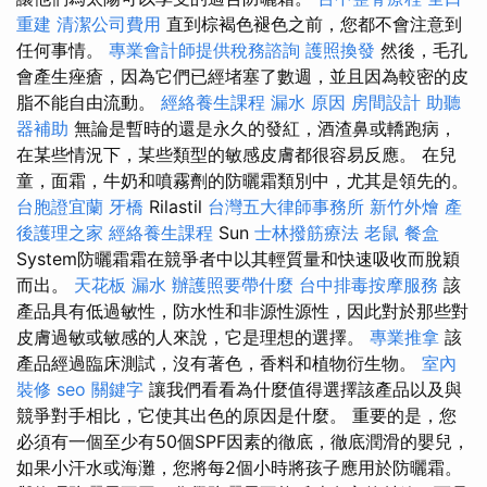
重建
清潔公司費用
直到棕褐色褪色之前，您都不會注意到
任何事情。
專業會計師提供稅務諮詢
護照換發
然後，毛孔
會產生痤瘡，因為它們已經堵塞了數週，並且因為較密的皮
脂不能自由流動。
經絡養生課程
漏水 原因
房間設計
助聽
器補助
無論是暫時的還是永久的發紅，酒渣鼻或轎跑病，
在某些情況下，某些類型的敏感皮膚都很容易反應。 在兒
童，面霜，牛奶和噴霧劑的防曬霜類別中，尤其是領先的。
台胞證宜蘭
牙橋
Rilastil
台灣五大律師事務所
新竹外燴
產
後護理之家
經絡養生課程
Sun
士林撥筋療法
老鼠
餐盒
System防曬霜霜在競爭者中以其輕質量和快速吸收而脫穎
而出。
天花板 漏水
辦護照要帶什麼
台中排毒按摩服務
該
產品具有低過敏性，防水性和非源性源性，因此對於那些對
皮膚過敏或敏感的人來說，它是理想的選擇。
專業推拿
該
產品經過臨床測試，沒有著色，香料和植物衍生物。
室內
裝修
seo 關鍵字
讓我們看看為什麼值得選擇該產品以及與
競爭對手相比，它使其出色的原因是什麼。 重要的是，您
必須有一個至少有50個SPF因素的徹底，徹底潤滑的嬰兒，
如果小汗水或海灘，您將每2個小時將孩子應用於防曬霜。