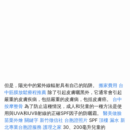
但是，陽光中的紫外線輻射具有自己的陷阱。
搬家費用
台
中筋膜放鬆療程推薦
除了引起皮膚曬黑外，它通常會引起
嚴重的皮膚疾病，包括嚴重的皮膚病，包括皮膚癌。
台中
按摩整骨
為了防止這種情況，成人和兒童的一種方法是使
用與UVA和UVB射線的正確SPF因子的防曬霜。
醫美做臉
苗栗外燴
關鍵字
新竹徵信社
台胞證照片
SPF
頂樓 漏水
新
北專業台胞證服務
護理之家
30、200毫升兒童的