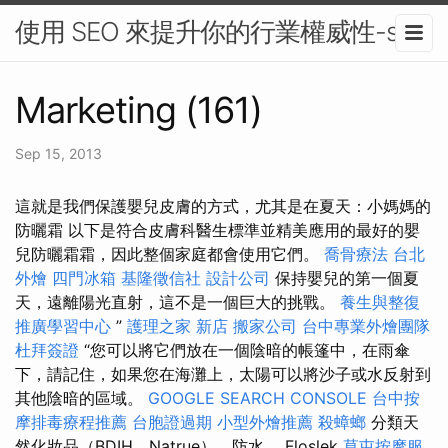
使用 SEO 來提升你的行業權威性-seo
Marketing (161)
Sep 15, 2013
這就是我們保護嬰兒皮膚的方式，尤其是在夏天：小媽媽的
防曬霜 以下是符合皮膚科醫生標準並精美應用的最好的嬰
兒防曬霜霜，因此整個家庭都會使用它們。
喬骨療法
台北
外燴
四門冰箱
基隆徵信社
設計公司
保持嬰兒的第一個夏
天，遠離陽光直射，這不是一個巨大的挑戰。
養生與整復
推廣學習中心
”
護理之家 新店
搬家公司
台中專業外燴團隊
杜拜簽證
“您可以將它們放在一個陰暗的帳篷中，在雨傘
下，請記住，如果您在海灘上，太陽可以將沙子或水反射到
其他陰暗的區域。
GOOGLE SEARCH CONSOLE
台中按
摩排毒療程推薦
台胞證過期
小型外燴推薦
殺蟑螂
分類天
然化妝品（BDIH，Natrue），防水。 Floslek
草屯按摩服