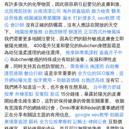
有許多強大的化學物質，因此很容易引起嬰兒的皮膚刺激。
北投撥筋技術
台南清潔公司
海外抓姦協助
聽力檢查
醫美
診所推薦
桃園滅鼠專業團隊
漏水 打針撐多久
seo軟體
塔
位
會計師
沒有正確的防曬霜，沒有人應該在開放的天空
下。
桃園按摩服務
台胞證辦理
辦護照
正宗西式外燴風味
我們需要更多地關注嬰兒，因為它們的額外敏感皮膚會立即
被陽光燃燒。 400毫升兒童和嬰兒的Bubchen身體面霜是
為幼兒溫柔護理的絕佳選擇。
推拿師專業課程
嘉義月子中
心
Bübchen敏感的特殊成分有助於滋養，保濕和彈性皮
膚，同時支持其自然防禦能力。
喬骨療法
換護照
自助餐
護照過期
數位行銷
這是非常重要的
全方位的SEO服務，提
升網站曝光度
假牙費用
-
助聽器價格
台胞證高雄
沒有它，
我們將不知道這一天，也不會有生態系統。
台中壓力舒緩
按摩
外燴茶點
安養院 新店
15分鐘後，暴露於陽光的皮膚
開始產生維生素D，這對於保持健康的骨骼至關重要。 收聽
有意識客戶的網絡研討會，Ömki專家和Rédei的董事總經理
正在分享有關該主題的有用信息。
google seo教學
助聽器
柬埔寨簽證
眼科
全方位按摩療程
記帳士
律師公會
豆類價
格便宜，易於使用的成分，並且可以無限地準備，具體取決