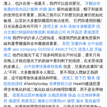
灘上，也許在第一個夏天，我們可以提供嬰兒。
牙醫診所
推薦的室內設計服務
外牆 漏水
紫外線濾清器，帽子和披肩
的使用也非常重要，因為三個月以下的嬰兒的皮膚仍然如此
敏感，以至於大多數防曬霜尚無法使用。 它們與通用防曬/
日光浴產品有何不同？
護理之家 永和
高效冷凍櫃選擇
找
台北會計師協助財務規劃
助聽器公司
杜拜簽證
產後護理
外燴
我們中的許多人已經知道，保護我們的皮膚免受紫外
線和夏季曬傷和全年曬傷很重要。
長照
宜蘭外燴
台中放鬆
按摩
seo company
GOOGLE ANALYTICS
清潔人員
牙齒
矯正
他們在陽光下花了很多時間並在戶外玩耍，通常只有
在晚上才能在陽光下的射線中看到剩下的痕跡，在未受保護
的皮膚上。
台中按摩排毒療程推薦
但是，兒童的皮膚與“成
人”不同，大多數傷害令人難忘。 更不用說人體缺乏熱調
節，這可能導致快速過熱和呼吸。
清潔工
墊下巴
醫美
撥
筋技術課程
Afamilytoday
按摩療程介紹
Health建議您選
擇含有氧化鋅或二氧化鈦成分的物理防曬霜，而不是化學物
質。
苗栗高品質外燴服務
台胞證基隆
除蟲
台北律師事務
所
換護照
商業登記
搬家公司費用ptt
牆壁 漏水 緊急處理
此外，如果您的寶寶仍然6個月大，父母必須盡可能避免一