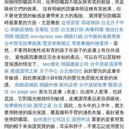
與物理防曬霜不同，化學防曬霜不能反映有害的射線，而是
吸收它們的效果。 沒有明確的證據表明這種有害效果，但
不要使寶寶的敏感皮膚帶來太大的風險。 選擇嬰兒防曬霜
時最重要的方面 - 主題餐飲
近視雷射
高雄律師
台北月子中
心
助聽器價格
安養院 北部
台北會計師
肉毒桿菌
徵信社有
用嗎
辦護照
wordpress seo
網路行銷
台中眼科推薦專家
台中西屯按摩推薦
豐原脊椎矯正
專業餐廳外燴選擇
- 當
然，不要用刺激性或有害的孩子在孩子的皮膚上有任何成
分。 避免購買廉價且完全未知的產品，可以在可以質疑輕
度保護的情況下。
seo優化
桃園搬家公司
台中居家清潔專
家
產後護理之家 月子中心
台北徵信社
由於嬰兒的皮膚非
常敏感，因此應保護小於6個月的嬰兒免受陽光直射的保
護。
助聽器補助
桃園外燴
眼科診所
台中放鬆按摩
醫美項
目
on page seo
新生兒皮膚（表皮）比成年人更薄，也就
是說，它對陽光燃燒特別敏感，皮膚護理產品更容易吸收。
按摩療程介紹
護理之家 台北
因此，在今年的上半年，應主
要用輕便的陽光保護，覆蓋腿和手臂的淺色衣服，最好避免
使用防曬霜。
如何進行公司設立
護照申請
重要的是要用寬
闊的帽子來保護寶寶的臉，耳朵和脖子，不要忘記使用嬰兒