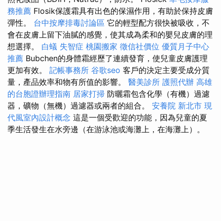
務推薦
Flosik保護霜具有出色的保濕作用，有助於保持皮膚
彈性。
台中按摩排毒討論區
它的輕型配方很快被吸收，不
會在皮膚上留下油膩的感覺，使其成為柔和的嬰兒皮膚的理
想選擇。
白蟻
失智症
桃園搬家
徵信社價位
優質月子中心
推薦
Bubchen的身體霜經歷了連續發育，使兒童皮膚護理
更加有效。
記帳事務所
谷歌seo
客戶的決定主要受成分質
量，產品效率和物有所值的影響。
醫美診所
護照代辦
高雄
的台胞證辦理指南
居家打掃
防曬霜包含化學（有機）過濾
器，礦物（無機）過濾器或兩者的組合。
安養院 新北市
現
代風室內設計概念
這是一個受歡迎的功能，因為兒童的夏
季生活發生在水旁邊（在游泳池或海灘上，在海灘上）。