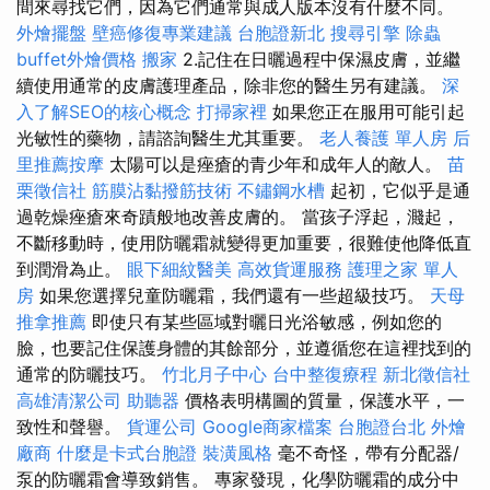
間來尋找它們，因為它們通常與成人版本沒有什麼不同。
外燴擺盤
壁癌修復專業建議
台胞證新北
搜尋引擎
除蟲
buffet外燴價格
搬家
2.記住在日曬過程中保濕皮膚，並繼
續使用通常的皮膚護理產品，除非您的醫生另有建議。
深
入了解SEO的核心概念
打掃家裡
如果您正在服用可能引起
光敏性的藥物，請諮詢醫生尤其重要。
老人養護 單人房
后
里推薦按摩
太陽可以是痤瘡的青少年和成年人的敵人。
苗
栗徵信社
筋膜沾黏撥筋技術
不鏽鋼水槽
起初，它似乎是通
過乾燥痤瘡來奇蹟般地改善皮膚的。 當孩子浮起，濺起，
不斷移動時，使用防曬霜就變得更加重要，很難使他降低直
到潤滑為止。
眼下細紋醫美
高效貨運服務
護理之家 單人
房
如果您選擇兒童防曬霜，我們還有一些超級技巧。
天母
推拿推薦
即使只有某些區域對曬日光浴敏感，例如您的
臉，也要記住保護身體的其餘部分，並遵循您在這裡找到的
通常的防曬技巧。
竹北月子中心
台中整復療程
新北徵信社
高雄清潔公司
助聽器
價格表明構圖的質量，保護水平，一
致性和聲譽。
貨運公司
Google商家檔案
台胞證台北
外燴
廠商
什麼是卡式台胞證
裝潢風格
毫不奇怪，帶有分配器/
泵的防曬霜會導致銷售。 專家發現，化學防曬霜的成分中