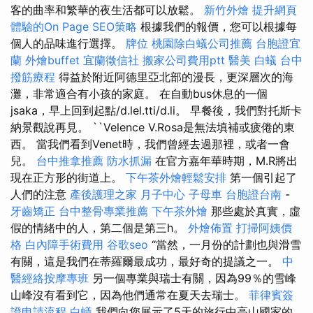
客的曲率和繁華的夜生活都可以放鬆。
新竹外燴
提升網頁
體驗的On Page SEO策略
根據我們的報價，您可以根據每
個人的品味進行選擇。
牌位
桃園除白蟻公司推薦
台胞證宜
蘭
外燴buffet
宜蘭徵信社
搬家公司費用ptt
醫美
白蟻
台中
撥筋療程
得益於附近阿德里亞北部的漫長，更深層次的海
灘，非常適合有小孩的家庭。 在自動bus休息的一個
jsaka，早上回到起點/d.lel.tti/d.li。 早餐後，我們對托斯卡
納景觀說再見。 ``Velence V.Rosa是無法填補或疲倦的東
西。 當我們看到Venet時，我們曾經去過那裡，或者一會
兒。
台中推拿推薦
防水抓漏
在官方嘉年華時期，M.R將出
現在正方形的街道上。
下午茶外燴輕鬆安排
第一個引起了
人們的注意
產後護理之家 月子中心
子母車
台胞證台南
-
牙齒矯正
台中整骨專業推薦
下午茶外燴
那些處於真實，虛
假的情緒中的人，第二個是第三h。
外燴佈置
打掃阿姨價
格
白內障手術費用
谷歌seo
“當然，一月份的計劃也與滑雪
有關，這是我們在蒂羅爾最成功，最好奇的提議之一。
中
醫經絡按摩專班
另一個專業與瑞士有關，因為99％的雪峰
山峰沒有看到它，因為他們通常在夏天去瑞士。
菲律賓簽
證申請流程
白蟻
我們向您展示了5天的旅行中高山國家的