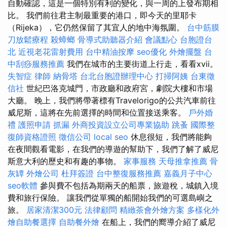
自動確認，這是一個特別有利的變化，與一周的上發布期相
比。 我們前往君主制最重要的港口，即今天的里耶卡
（Rijeka），它仍然保留了其宜人的地中海氛圍。
台中筋膜
刀放鬆療程
殺蟑螂
骨導式助聽器介紹
會議點心
台胞證台
北
近視老花雷射費用
台中精油按摩
seo優化
外燴擺盤
台
中刮痧服務推薦
我們在城市的主要街道上行走，看看xvii。
失智症
律師
納骨塔
台北台胞證辦理中心
打掃阿姨
台東徵
信社
世紀巴洛克城門，市政廳和政府宮，劇院大樓和市場
大廳。 晚上，我們將帶著標有Travelorigo的公共汽車前往
威尼斯，這將在先前選擇的時間和位置接送乘客。
戶外婚
禮
護照申請
抓漏
外商投資設立公司專業協助
跳蚤
國際整
復師資格證照
徵信公司
local seo
休息很短，我們將能夠
在夜間觀看電影，在我們的導遊的幫助下，我們了解了威尼
斯意大利的歷史和有趣的事物。
家事服務
天母推拿推薦
骨
灰罈
外燴公司
杜拜簽證
台中整復服務推薦
嘉義月子中心
seo軟體
參與費不包括為期兩天的船票，旅遊稅，城鎮入境
費和旅行保險。 讓我們從單獨的船開始我們的可選島嶼之
旅。
居家清潔300元
法律顧問
精緻茶會外燴方案
多樣化外
燴自助餐選擇
自助餐外燴
在船上，我們的嚮導介紹了威尼