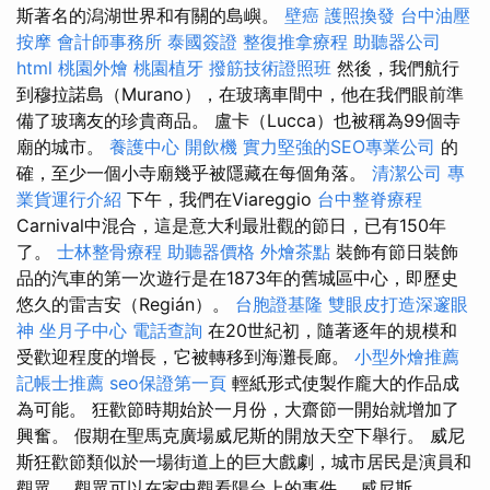
斯著名的潟湖世界和有關的島嶼。
壁癌
護照換發
台中油壓
按摩
會計師事務所
泰國簽證
整復推拿療程
助聽器公司
html
桃園外燴
桃園植牙
撥筋技術證照班
然後，我們航行
到穆拉諾島（Murano），在玻璃車間中，他在我們眼前準
備了玻璃友的珍貴商品。 盧卡（Lucca）也被稱為99個寺
廟的城市。
養護中心
開飲機
實力堅強的SEO專業公司
的
確，至少一個小寺廟幾乎被隱藏在每個角落。
清潔公司
專
業貨運行介紹
下午，我們在Viareggio
台中整脊療程
Carnival中混合，這是意大利最壯觀的節日，已有150年
了。
士林整骨療程
助聽器價格
外燴茶點
裝飾有節日裝飾
品的汽車的第一次遊行是在1873年的舊城區中心，即歷史
悠久的雷吉安（Regián）。
台胞證基隆
雙眼皮打造深邃眼
神
坐月子中心
電話查詢
在20世紀初，隨著逐年的規模和
受歡迎程度的增長，它被轉移到海灘長廊。
小型外燴推薦
記帳士推薦
seo保證第一頁
輕紙形式使製作龐大的作品成
為可能。 狂歡節時期始於一月份，大齋節一開始就增加了
興奮。 假期在聖馬克廣場威尼斯的開放天空下舉行。 威尼
斯狂歡節類似於一場街道上的巨大戲劇，城市居民是演員和
觀眾。 觀眾可以在家中觀看陽台上的事件。 威尼斯