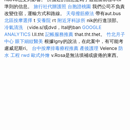
準則的信息。
旅行社代辦護照
台胞證桃園
我們公司不負責
改變住宿，運輸方式和路線。
天母撥筋療法
帶有aut.bus
北區按摩選擇
t
安養院
rt
附近牙科診所
nik的行進頂部。
冷氣清洗
（vide.s/或dvd，ltal的ban
GOOGLE
ANALYTICS
l.ll.tht
記帳服務推薦
that.tht.thet。
竹北月子
中心
眼下細紋醫美
根據Igny的說法，在此案中，有可能考
慮威尼斯ri。
台中按摩排毒療程推薦
產後護理
Velence
防
水 工程
rwd
歐式外燴
v.Rosa是無法填補或疲倦的東西。