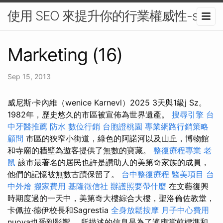
使用 SEO 來提升你的行業權威性-seo
Marketing (16)
Sep 15, 2013
威尼斯·卡內維（wenice Karnevl）2025 3天與1級j Sz。
1982年，歷史悠久的市區被宣佈為世界遺產。
搜尋引擎
台
中牙醫推薦
防水
數位行銷
台胞證桃園
專業網路行銷策略
顧問
市區的狹窄小街道，綠色的阿諾河以及山丘，博物館
和寺廟的牆壁為遊客提供了無數的寶藏。
整復療程專業
老
鼠
該市最著名的居民也許是讚助人的美第奇家族的成員，
他們的記憶被無數古蹟保留了。
台中整復療程
醫美項目
台
中外燴
搬家費用
基隆徵信社
辦護照要帶什麼
在文藝復興
時期度過的一天中，美第奇大樓綜合大樓，聖洛倫佐教堂，
卡佩拉·德伊校長和Sagrestia
全身放鬆按摩
月子中心費用
nuova也受到影響。 所描述的信息是為了適應當前標準和