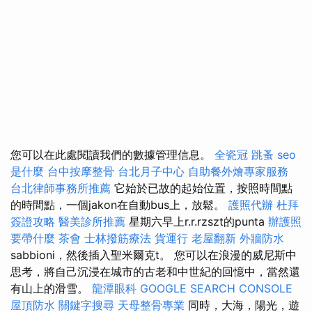
您可以在此處閱讀我們的數據管理信息。
全瓷冠
跳蚤
seo
是什麼
台中按摩整骨
台北月子中心
自助餐外燴專家服務
台北律師事務所推薦
它始於已故的起始位置，按照時間點
的時間點，一個jakon在自動bus上，放鬆。
護照代辦
杜拜
簽證攻略
醫美診所推薦
星期六早上r.r.rzszt的punta
辦護照
要帶什麼
茶會
士林撥筋療法
貨運行
老屋翻新
外牆防水
sabbioni，然後插入聖米爾克t。 您可以在浪漫的威尼斯中
思考，將自己沉浸在城市的古老和中世紀的回憶中，當然還
有山上的滑雪。
龍潭眼科
GOOGLE SEARCH CONSOLE
屋頂防水
關鍵字搜尋
天母整骨專業
同時，大海，陽光，遊