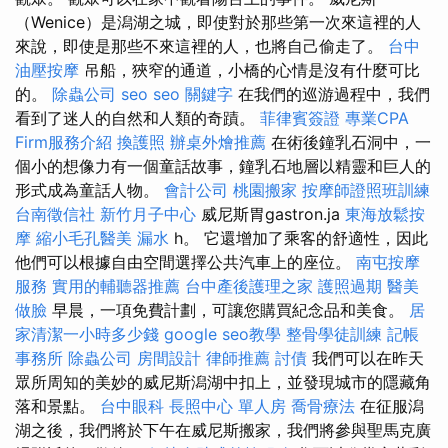
（Wenice）是潟湖之城，即使對於那些第一次來這裡的人
來說，即使是那些不來這裡的人，也將自己偷走了。
台中
油壓按摩
吊船，狹窄的通道，小橋的心情是沒有什麼可比
的。
除蟲公司
seo
seo 關鍵字
在我們的巡游過程中，我們
看到了迷人的自然和人類的奇蹟。
菲律賓簽證
專業CPA
Firm服務介紹
換護照
辦桌外燴推薦
在術後鐘乳石洞中，一
個小的想像力有一個童話故事，鐘乳石地層以精靈和巨人的
形式成為童話人物。
會計公司
桃園搬家
按摩師證照班訓練
台南徵信社
新竹月子中心
威尼斯胃gastron.ja
東海放鬆按
摩
縮小毛孔醫美
漏水
h。 它還增加了乘客的舒適性，因此
他們可以根據自由空間選擇公共汽車上的座位。
南屯按摩
服務
實用的輔聽器推薦
台中產後護理之家
護照過期
醫美
做臉
早晨，一項免費計劃，可讓您購買紀念品和美食。
居
家清潔一小時多少錢
google seo教學
整骨學徒訓練
記帳
事務所
除蟲公司
房間設計
律師推薦
討債
我們可以在昨天
眾所周知的美妙的威尼斯潟湖中扣上，並發現城市的隱藏角
落和景點。
台中眼科
長照中心 單人房
喬骨療法
在征服潟
湖之後，我們將於下午在威尼斯搬家，我們將參與聖馬克廣