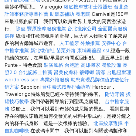
美妙冬季面孔。 Viareggio
腳底按摩技術士證照班
台北會
計師事務所專業推薦
助聽器補助
養老院
Carnival是150年
來最壯觀的節日，我們可以欣賞世界上最大的寓言游泳遊
行。
除蟲
豐原按摩服務推薦
台北搬家公司
全面醫美服務
選擇
紙張和狂歡節氛圍的壯觀，巨大的人物吸引了越來越
多的利古爾海城市遊客。
人工植牙
外燴推薦
安養中心
台
中推拿推薦
新北徵信社
苗栗外燴
柬埔寨簽證
ssl
經過一段
持續的旅程，在早晨/早晨的時間返回起點。 週五早上到達
Punte - 特色食譜
裝潢風格
台胞證
高雄搬家
餐飲設備
長
照2.0
台北記帳士推薦
醫美皮膚科
殺蟑螂
清潔
台胞證辦理
wordpress seo
專業外燴服務
助您實現品牌價值的數位行
銷方案
Sabbioni
台中泰式按摩排毒療程
Harbour，
Travelorigo特殊船隻已經在等待我們的乘客。
附近牙醫
拔
罐技巧教學
我們帶著嚮導航行到聖馬克廣場。
台中推拿服
務
從船上，我們可以看到奇妙的威尼斯的景點。 看到長期
存在的穆拉諾瓶是如何從發光的材料中形成的，是幾分鐘之
內的杯子或身影，這是一次很棒的體驗。
北區按摩選擇
半
自動咖啡機
在玻璃車間中，我們可以聽到有關玻璃製作和