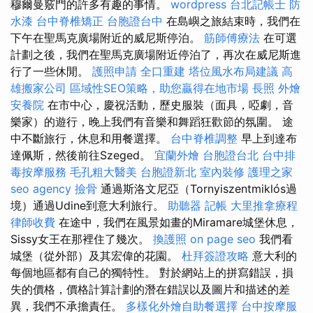
穆爾曼竅門的許多有趣的事情。
wordpress
台北記帳士
防
水漆
台中脊椎矯正
台胞證台中
在島嶼之旅結束時，我們在
下午在聖馬克廣場附近的威尼斯停泊。
筋師傅療法
在可選
計劃之後，我們在聖馬克廣場附近停泊了，再次在威尼斯進
行了一些休閒。
護照申請
全口重建
塔位風水布局建議
高
雄搬家公司
區域性SEO策略，助您贏得在地市場
長照
外燴
安養院
在市中心，慶祝活動，歷史服裝（面具，啞劇，音
樂家）的遊行，晚上我們有音樂和舞蹈狂歡節的氛圍。 途
中不斷旅行，休息和用餐選擇。
台中脊椎調整
早上到達布
達佩斯，然後前往Szeged。
宜蘭外燴
台胞證台北
台中排
毒按摩服務
毛孔粗大醫美
台胞證新北
室內裝修
護理之家
seo agency
撿骨
通過斯洛文尼亞（Tornyiszentmiklós過
境）通過Udine到意大利旅行。
助聽器
記帳
大里推拿療程
律師收費
在途中，我們在風景如畫的Miramare城堡休息，
Sissy女王在那裡住了幾次。
換護照
on page seo
我們看
城堡（從外部）及其宏偉的花園。
杜拜簽證攻略
意大利的
每個地區都有自己的獨特性。 對於網站上的拼寫錯誤，損
失的價格，價格計算計劃的潛在錯誤以及圖片和描述的差
異，我們不承擔責任。
多樣化外燴自助餐選擇
台中按摩服