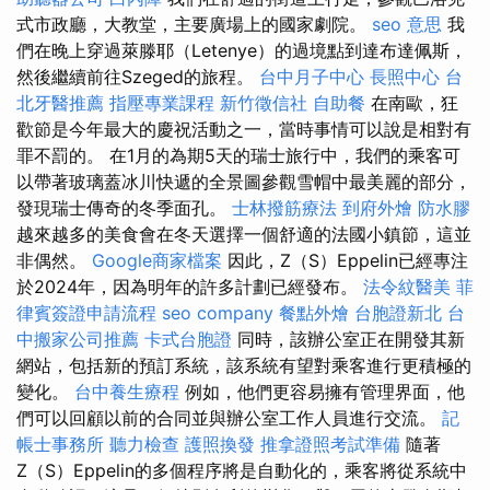
式市政廳，大教堂，主要廣場上的國家劇院。
seo 意思
我
們在晚上穿過萊滕耶（Letenye）的過境點到達布達佩斯，
然後繼續前往Szeged的旅程。
台中月子中心
長照中心
台
北牙醫推薦
指壓專業課程
新竹徵信社
自助餐
在南歐，狂
歡節是今年最大的慶祝活動之一，當時事情可以說是相對有
罪不罰的。 在1月的為期5天的瑞士旅行中，我們的乘客可
以帶著玻璃蓋冰川快遞的全景圖參觀雪帽中最美麗的部分，
發現瑞士傳奇的冬季面孔。
士林撥筋療法
到府外燴
防水膠
越來越多的美食會在冬天選擇一個舒適的法國小鎮節，這並
非偶然。
Google商家檔案
因此，Z（S）Eppelin已經專注
於2024年，因為明年的許多計劃已經發布。
法令紋醫美
菲
律賓簽證申請流程
seo company
餐點外燴
台胞證新北
台
中搬家公司推薦
卡式台胞證
同時，該辦公室正在開發其新
網站，包括新的預訂系統，該系統有望對乘客進行更積極的
變化。
台中養生療程
例如，他們更容易擁有管理界面，他
們可以回顧以前的合同並與辦公室工作人員進行交流。
記
帳士事務所
聽力檢查
護照換發
推拿證照考試準備
隨著
Z（S）Eppelin的多個程序將是自動化的，乘客將從系統中