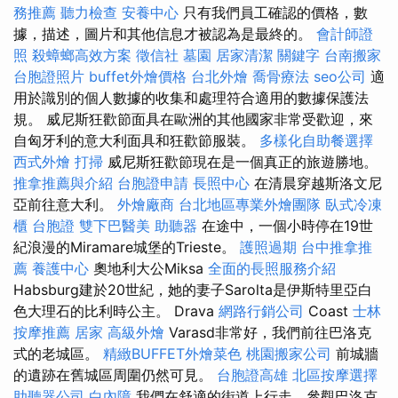
務推薦
聽力檢查
安養中心
只有我們員工確認的價格，數
據，描述，圖片和其他信息才被認為是最終的。
會計師證
照
殺蟑螂高效方案
徵信社
墓園
居家清潔
關鍵字
台南搬家
台胞證照片
buffet外燴價格
台北外燴
喬骨療法
seo公司
適
用於識別的個人數據的收集和處理符合適用的數據保護法
規。 威尼斯狂歡節面具在歐洲的其他國家非常受歡迎，來
自匈牙利的意大利面具和狂歡節服裝。
多樣化自助餐選擇
西式外燴
打掃
威尼斯狂歡節現在是一個真正的旅遊勝地。
推拿推薦與介紹
台胞證申請
長照中心
在清晨穿越斯洛文尼
亞前往意大利。
外燴廠商
台北地區專業外燴團隊
臥式冷凍
櫃
台胞證
雙下巴醫美
助聽器
在途中，一個小時停在19世
紀浪漫的Miramare城堡的Trieste。
護照過期
台中推拿推
薦
養護中心
奧地利大公Miksa
全面的長照服務介紹
Habsburg建於20世紀，她的妻子Sarolta是伊斯特里亞白
色大理石的比利時公主。 Drava
網路行銷公司
Coast
士林
按摩推薦
居家
高級外燴
Varasd非常好，我們前往巴洛克
式的老城區。
精緻BUFFET外燴菜色
桃園搬家公司
前城牆
的遺跡在舊城區周圍仍然可見。
台胞證高雄
北區按摩選擇
助聽器公司
白內障
我們在舒適的街道上行走，參觀巴洛克