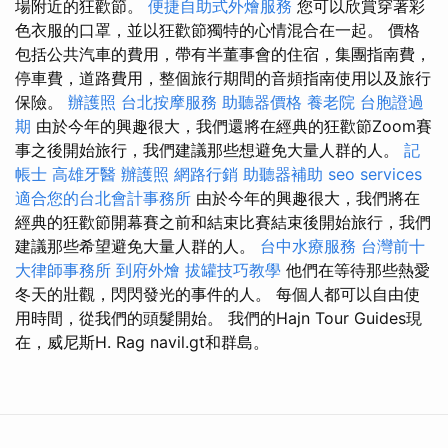
場附近的狂歡節。
便捷自助式外燴服務
您可以欣賞穿著彩
色衣服的口罩，並以狂歡節獨特的心情混合在一起。 價格
包括公共汽車的費用，帶有半董事會的住宿，集團指南費，
停車費，道路費用，整個旅行期間的音頻指南使用以及旅行
保險。
辦護照
台北按摩服務
助聽器價格
養老院
台胞證過
期
由於今年的興趣很大，我們還將在經典的狂歡節Zoom賽
事之後開始旅行，我們建議那些想避免大量人群的人。
記
帳士
高雄牙醫
辦護照
網路行銷
助聽器補助
seo services
適合您的台北會計事務所
由於今年的興趣很大，我們將在
經典的狂歡節開幕賽之前和結束比賽結束後開始旅行，我們
建議那些希望避免大量人群的人。
台中水療服務
台灣前十
大律師事務所
到府外燴
拔罐技巧教學
他們在等待那些熱愛
冬天的壯觀，閃閃發光的事件的人。 每個人都可以自由使
用時間，從我們的頭髮開始。 我們的Hajn Tour Guides現
在，威尼斯H. Rag navil.gt和群島。